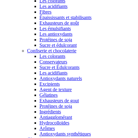
Les colorants
Les acidifiants
Fibres
Épaississants et stabilisants
Exhausteurs de goût
Les émulsifiants
Les antioxydants
Protéines de soja
Sucre et édulcorant
Confiserie et chocolaterie
Les colorants
Conservateurs
Sucre et Édulcorants
Les acidifiants
Antioxydants naturels
Excipients
Agent de texture
Gélatines
Exhausteurs de gout
Protéines de soja
Ingrédients
Antiagglomérant
Hydrocolloïdes
Arômes
Antioxydants synthétiques