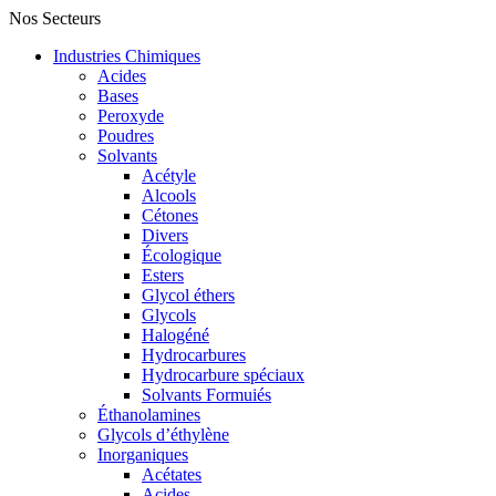
Nos Secteurs
Industries Chimiques
Acides
Bases
Peroxyde
Poudres
Solvants
Acétyle
Alcools
Cétones
Divers
Écologique
Esters
Glycol éthers
Glycols
Halogéné
Hydrocarbures
Hydrocarbure spéciaux
Solvants Formuiés
Éthanolamines
Glycols d’éthylène
Inorganiques
Acétates
Acides