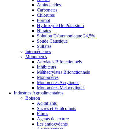
Aminoacides
Carbonates
Chlorures
Formol
Hydroxyde De Potassium
Nitrates
Solution D\'ammoniaque 24,5%
Soude Caustique
Sulfates
Intermédiaires
Monomères
Acrylates Bifonctionnels
Inhibiteurs
Méthacrylates Bifonctionnels
Monoméres
Monoméres Acryliques
Monoméres Metacryliques
Industries Agroalimentaires
Boisson
Acidifiants
Sucres et Edulcorants
Fibres
Agents de texture
Les antioxydants