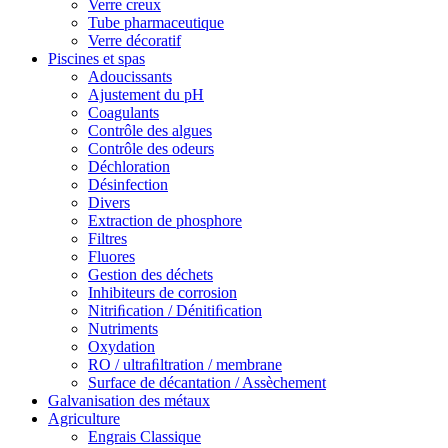
Verre creux
Tube pharmaceutique
Verre décoratif
Piscines et spas
Adoucissants
Ajustement du pH
Coagulants
Contrôle des algues
Contrôle des odeurs
Déchloration
Désinfection
Divers
Extraction de phosphore
Filtres
Fluores
Gestion des déchets
Inhibiteurs de corrosion
Nitriﬁcation / Dénitiﬁcation
Nutriments
Oxydation
RO / ultraﬁltration / membrane
Surface de décantation / Assèchement
Galvanisation des métaux
Agriculture
Engrais Classique