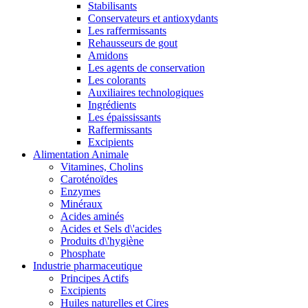
Stabilisants
Conservateurs et antioxydants
Les raffermissants
Rehausseurs de gout
Amidons
Les agents de conservation
Les colorants
Auxiliaires technologiques
Ingrédients
Les épaississants
Raffermissants
Excipients
Alimentation Animale
Vitamines, Cholins
Caroténoïdes
Enzymes
Minéraux
Acides aminés
Acides et Sels d\'acides
Produits d\'hygiène
Phosphate
Industrie pharmaceutique
Principes Actifs
Excipients
Huiles naturelles et Cires