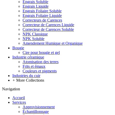
Engrais Soluble
Engrais Liquide
Engrais Foliaire Soluble
Engrais Foliaire Liquide
Correcteurs de Carences
Correcteur de Carences Liquide
Correcteur de Carences Soluble
NPK Classique
NPK Soluble
Amendement Humique et Organique
Bougie
Cire pour bougie et gel
Industrie céramique
Atomisation des terres
Frits et émaux
Couleurs et pigments
Industries du cuir
+
More Collections
Navigation
Accueil
Services
Approvisionnement
Échantillonnage