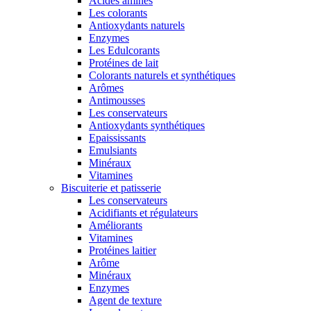
Acides aminés
Les colorants
Antioxydants naturels
Enzymes
Les Edulcorants
Protéines de lait
Colorants naturels et synthétiques
Arômes
Antimousses
Les conservateurs
Antioxydants synthétiques
Epaississants
Emulsiants
Minéraux
Vitamines
Biscuiterie et patisserie
Les conservateurs
Acidifiants et régulateurs
Améliorants
Vitamines
Protéines laitier
Arôme
Minéraux
Enzymes
Agent de texture