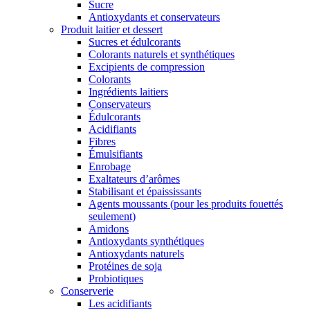
Sucre
Antioxydants et conservateurs
Produit laitier et dessert
Sucres et édulcorants
Colorants naturels et synthétiques
Excipients de compression
Colorants
Ingrédients laitiers
Conservateurs
Édulcorants
Acidifiants
Fibres
Émulsifiants
Enrobage
Exaltateurs d’arômes
Stabilisant et épaississants
Agents moussants (pour les produits fouettés
seulement)
Amidons
Antioxydants synthétiques
Antioxydants naturels
Protéines de soja
Probiotiques
Conserverie
Les acidifiants