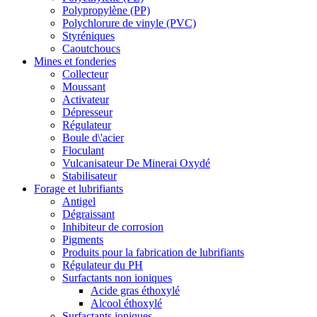
Polypropylène (PP)
Polychlorure de vinyle (PVC)
Styréniques
Caoutchoucs
Mines et fonderies
Collecteur
Moussant
Activateur
Dépresseur
Régulateur
Boule d\'acier
Floculant
Vulcanisateur De Minerai Oxydé
Stabilisateur
Forage et lubrifiants
Antigel
Dégraissant
Inhibiteur de corrosion
Pigments
Produits pour la fabrication de lubrifiants
Régulateur du PH
Surfactants non ioniques
Acide gras éthoxylé
Alcool éthoxylé
Surfactants ioniques