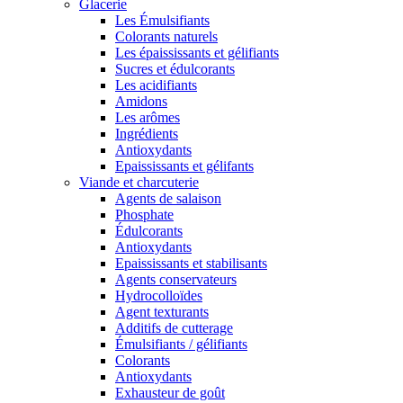
Glacerie
Les Émulsifiants
Colorants naturels
Les épaississants et gélifiants
Sucres et édulcorants
Les acidifiants
Amidons
Les arômes
Ingrédients
Antioxydants
Epaississants et gélifants
Viande et charcuterie
Agents de salaison
Phosphate
Édulcorants
Antioxydants
Epaississants et stabilisants
Agents conservateurs
Hydrocolloïdes
Agent texturants
Additifs de cutterage
Émulsifiants / gélifiants
Colorants
Antioxydants
Exhausteur de goût