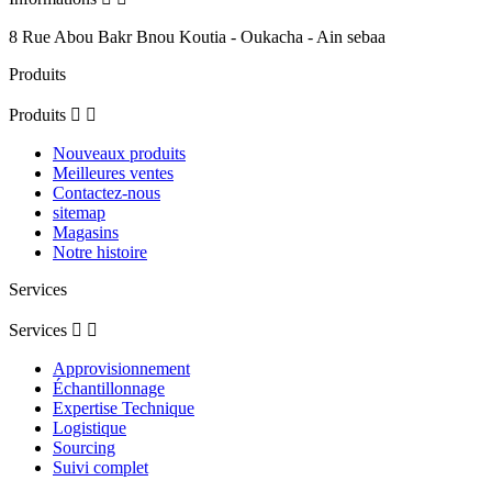
8 Rue Abou Bakr Bnou Koutia - Oukacha - Ain sebaa
Produits
Produits


Nouveaux produits
Meilleures ventes
Contactez-nous
sitemap
Magasins
Notre histoire
Services
Services


Approvisionnement
Échantillonnage
Expertise Technique
Logistique
Sourcing
Suivi complet