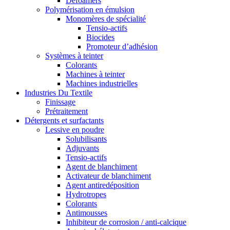
Defoamers
Polymérisation en émulsion
Monomères de spécialité
Tensio-actifs
Biocides
Promoteur d’adhésion
Systèmes à teinter
Colorants
Machines à teinter
Machines industrielles
Industries Du Textile
Finissage
Prétraitement
Détergents et surfactants
Lessive en poudre
Solubilisants
Adjuvants
Tensio-actifs
Agent de blanchiment
Activateur de blanchiment
Agent antiredéposition
Hydrotropes
Colorants
Antimousses
Inhibiteur de corrosion / anti-calcique