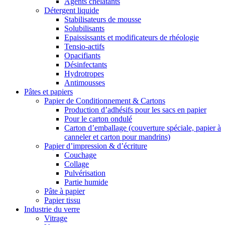
Agents chélatants
Détergent liquide
Stabilisateurs de mousse
Solubilisants
Epaississants et modificateurs de rhéologie
Tensio-actifs
Opacifiants
Désinfectants
Hydrotropes
Antimousses
Pâtes et papiers
Papier de Conditionnement & Cartons
Production d’adhésifs pour les sacs en papier
Pour le carton ondulé
Carton d’emballage (couverture spéciale, papier à
canneler et carton pour mandrins)
Papier d’impression & d’écriture
Couchage
Collage
Pulvérisation
Partie humide
Pâte à papier
Papier tissu
Industrie du verre
Vitrage