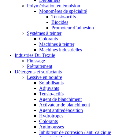
Defoamers
Polymérisation en émulsion
Monomères de spécialité
Tensio-actifs
Biocides
Promoteur d’adhésion
Systèmes à teinter
Colorants
Machines à teinter
Machines industrielles
Industries Du Textile
Finissage
Prétraitement
Détergents et surfactants
Lessive en poudre
Solubilisants
Adjuvants
Tensio-actifs
Agent de blanchiment
Activateur de blanchiment
Agent antiredéposition
Hydrotropes
Colorants
Antimousses
Inhibiteur de corrosion / anti-calcique