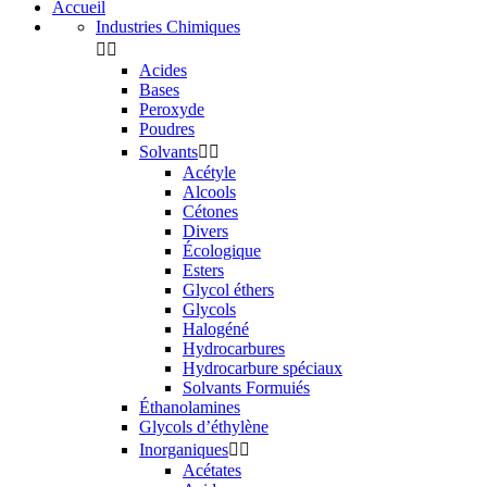
Accueil
Industries Chimiques


Acides
Bases
Peroxyde
Poudres
Solvants


Acétyle
Alcools
Cétones
Divers
Écologique
Esters
Glycol éthers
Glycols
Halogéné
Hydrocarbures
Hydrocarbure spéciaux
Solvants Formuiés
Éthanolamines
Glycols d’éthylène
Inorganiques


Acétates