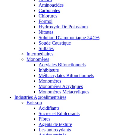
Aminoacides
Carbonates
Chlorures
Formol
Hydroxyde De Potassium
Nitrates
Solution D\'ammoniaque 24,5%
Soude Caustique
Sulfates
Intermédiaires
Monomères
Acrylates Bifonctionnels
Inhibiteurs
Méthacrylates Bifonctionnels
Monoméres
Monoméres Acryliques
Monoméres Metacryliques
Industries Agroalimentaires
Boisson
Acidifiants
Sucres et Edulcorants
Fibres
Agents de texture
Les antioxydants