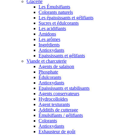
Glacerie
Les Émulsifiants
Colorants naturels
Les épaississants et gélifiants
Sucres et édulcorants
Les acidifiants
Amidons
Les arômes
Ingrédients
Antioxydants
Epaississants et gélifants
Viande et charcuterie
Agents de salaison
Phosphate
Édulcorants
Antioxydants
Epaississants et stabilisants
Agents conservateurs
Hydrocolloïdes
Agent texturants
Additifs de cutterage
Émulsifiants / gélifiants
Colorants
Antioxydants
Exhausteur de goût