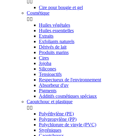


Cire pour bougie et gel
Cosmétique


Huiles végétales
Huiles essentielles
Extraits
Exfoliants naturels
Dérivés de lait
Produits marins
Cires
Jojoba
Silicones
Tensioactifs
Respectueux de l'environnement
Absorbeur d'uv
Pigments
Additifs cosmétiques spéciaux
Caoutchouc et plastique


Polyéthylène (PE)
Polypropylène (PP)
Polychlorure de vinyle (PVC)
Styréniques
Caoutchoucs