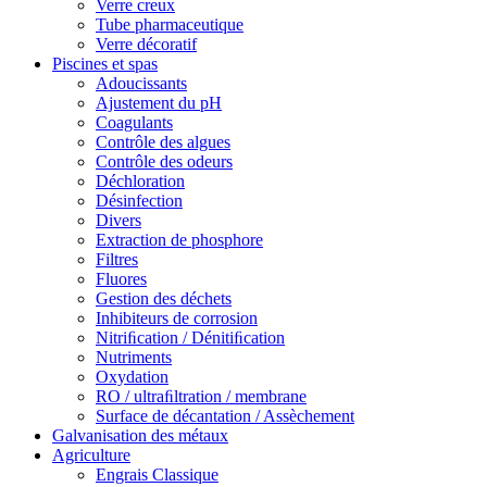
Verre creux
Tube pharmaceutique
Verre décoratif
Piscines et spas
Adoucissants
Ajustement du pH
Coagulants
Contrôle des algues
Contrôle des odeurs
Déchloration
Désinfection
Divers
Extraction de phosphore
Filtres
Fluores
Gestion des déchets
Inhibiteurs de corrosion
Nitriﬁcation / Dénitiﬁcation
Nutriments
Oxydation
RO / ultraﬁltration / membrane
Surface de décantation / Assèchement
Galvanisation des métaux
Agriculture
Engrais Classique