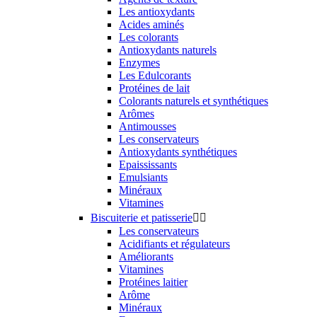
Les antioxydants
Acides aminés
Les colorants
Antioxydants naturels
Enzymes
Les Edulcorants
Protéines de lait
Colorants naturels et synthétiques
Arômes
Antimousses
Les conservateurs
Antioxydants synthétiques
Epaississants
Emulsiants
Minéraux
Vitamines
Biscuiterie et patisserie


Les conservateurs
Acidifiants et régulateurs
Améliorants
Vitamines
Protéines laitier
Arôme
Minéraux