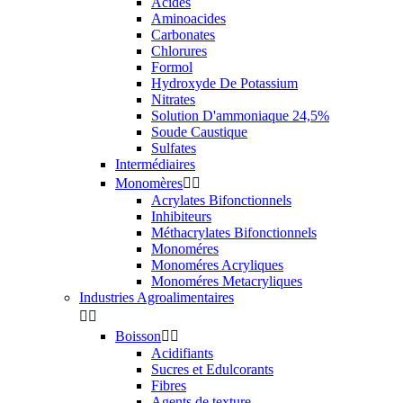
Acides
Aminoacides
Carbonates
Chlorures
Formol
Hydroxyde De Potassium
Nitrates
Solution D'ammoniaque 24,5%
Soude Caustique
Sulfates
Intermédiaires
Monomères


Acrylates Bifonctionnels
Inhibiteurs
Méthacrylates Bifonctionnels
Monoméres
Monoméres Acryliques
Monoméres Metacryliques
Industries Agroalimentaires


Boisson


Acidifiants
Sucres et Edulcorants
Fibres
Agents de texture