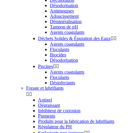
Décoloration
Désodorisation
Antimousses
Adoucissement
Déminéralisation
Tampon de pH
Agents coagulants
Déchets Solides & Épuration des Eaux


Agents coagulants
Floculants
Biocides
Désodorisation
Piscines


Agents coagulants
Floculants
Désinfectants
Forage et lubrifiants


Antigel
Dégraissant
Inhibiteur de corrosion
Pigments
Produits pour la fabrication de lubrifiants
Régulateur du PH
Surfactants non ioniques

