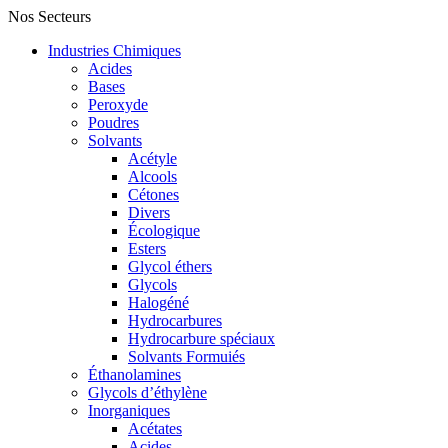
Nos Secteurs
Industries Chimiques
Acides
Bases
Peroxyde
Poudres
Solvants
Acétyle
Alcools
Cétones
Divers
Écologique
Esters
Glycol éthers
Glycols
Halogéné
Hydrocarbures
Hydrocarbure spéciaux
Solvants Formuiés
Éthanolamines
Glycols d’éthylène
Inorganiques
Acétates
Acides