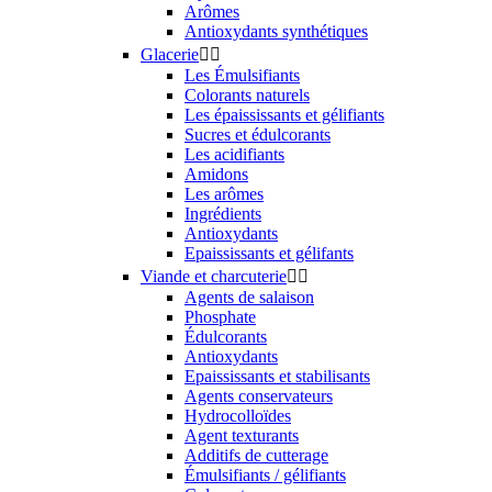
Arômes
Antioxydants synthétiques
Glacerie


Les Émulsifiants
Colorants naturels
Les épaississants et gélifiants
Sucres et édulcorants
Les acidifiants
Amidons
Les arômes
Ingrédients
Antioxydants
Epaississants et gélifants
Viande et charcuterie


Agents de salaison
Phosphate
Édulcorants
Antioxydants
Epaississants et stabilisants
Agents conservateurs
Hydrocolloïdes
Agent texturants
Additifs de cutterage
Émulsifiants / gélifiants