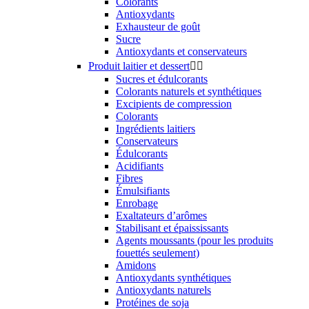
Colorants
Antioxydants
Exhausteur de goût
Sucre
Antioxydants et conservateurs
Produit laitier et dessert


Sucres et édulcorants
Colorants naturels et synthétiques
Excipients de compression
Colorants
Ingrédients laitiers
Conservateurs
Édulcorants
Acidifiants
Fibres
Émulsifiants
Enrobage
Exaltateurs d’arômes
Stabilisant et épaississants
Agents moussants (pour les produits
fouettés seulement)
Amidons
Antioxydants synthétiques
Antioxydants naturels
Protéines de soja