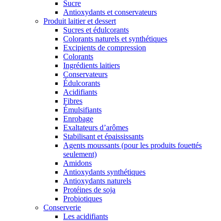
Sucre
Antioxydants et conservateurs
Produit laitier et dessert
Sucres et édulcorants
Colorants naturels et synthétiques
Excipients de compression
Colorants
Ingrédients laitiers
Conservateurs
Édulcorants
Acidifiants
Fibres
Émulsifiants
Enrobage
Exaltateurs d’arômes
Stabilisant et épaississants
Agents moussants (pour les produits fouettés
seulement)
Amidons
Antioxydants synthétiques
Antioxydants naturels
Protéines de soja
Probiotiques
Conserverie
Les acidifiants