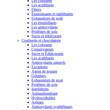
Les colorants
Les acidifiants
Fibres
Épaississants et stabilisants
Exhausteurs de goût
Les émulsifiants
Les antioxydants
Protéines de soja
Sucre et édulcorant
Confiserie et chocolaterie
Les colorants
Conservateurs
Sucre et Édulcorants
Les acidifiants
Antioxydants naturels
Excipients
Agent de texture
Gélatines
Exhausteurs de gout
Protéines de soja
Ingrédients
Antiagglomérant
Hydrocolloïdes
Arômes
Antioxydants synthétiques