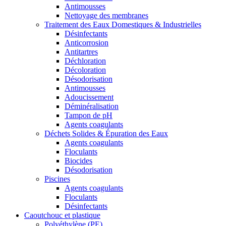
Antimousses
Nettoyage des membranes
Traitement des Eaux Domestiques & Industrielles
Désinfectants
Anticorrosion
Antitartres
Déchloration
Décoloration
Désodorisation
Antimousses
Adoucissement
Déminéralisation
Tampon de pH
Agents coagulants
Déchets Solides & Épuration des Eaux
Agents coagulants
Floculants
Biocides
Désodorisation
Piscines
Agents coagulants
Floculants
Désinfectants
Caoutchouc et plastique
Polyéthylène (PE)