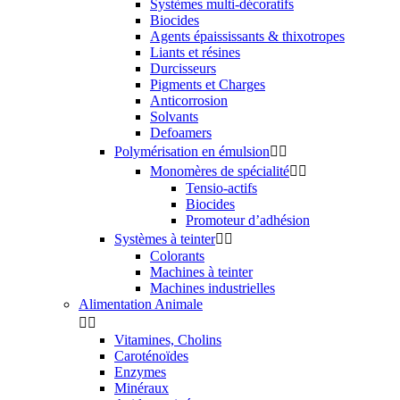
Systèmes multi-décoratifs
Biocides
Agents épaississants & thixotropes
Liants et résines
Durcisseurs
Pigments et Charges
Anticorrosion
Solvants
Defoamers
Polymérisation en émulsion


Monomères de spécialité


Tensio-actifs
Biocides
Promoteur d’adhésion
Systèmes à teinter


Colorants
Machines à teinter
Machines industrielles
Alimentation Animale


Vitamines, Cholins
Caroténoïdes
Enzymes
Minéraux