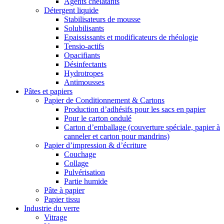
Agents chélatants
Détergent liquide
Stabilisateurs de mousse
Solubilisants
Epaississants et modificateurs de rhéologie
Tensio-actifs
Opacifiants
Désinfectants
Hydrotropes
Antimousses
Pâtes et papiers
Papier de Conditionnement & Cartons
Production d’adhésifs pour les sacs en papier
Pour le carton ondulé
Carton d’emballage (couverture spéciale, papier à
canneler et carton pour mandrins)
Papier d’impression & d’écriture
Couchage
Collage
Pulvérisation
Partie humide
Pâte à papier
Papier tissu
Industrie du verre
Vitrage