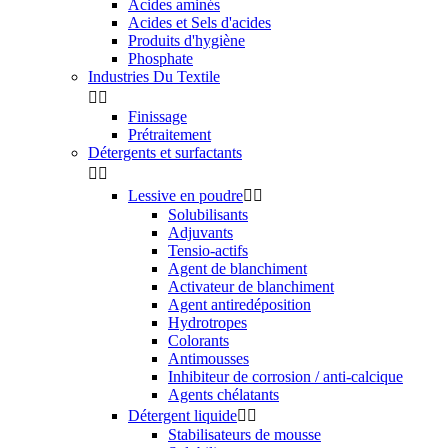
Acides aminés
Acides et Sels d'acides
Produits d'hygiène
Phosphate
Industries Du Textile


Finissage
Prétraitement
Détergents et surfactants


Lessive en poudre


Solubilisants
Adjuvants
Tensio-actifs
Agent de blanchiment
Activateur de blanchiment
Agent antiredéposition
Hydrotropes
Colorants
Antimousses
Inhibiteur de corrosion / anti-calcique
Agents chélatants
Détergent liquide


Stabilisateurs de mousse