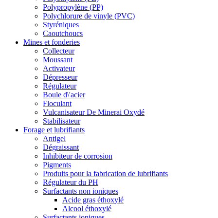
Polypropylène (PP)
Polychlorure de vinyle (PVC)
Styréniques
Caoutchoucs
Mines et fonderies
Collecteur
Moussant
Activateur
Dépresseur
Régulateur
Boule d\'acier
Floculant
Vulcanisateur De Minerai Oxydé
Stabilisateur
Forage et lubrifiants
Antigel
Dégraissant
Inhibiteur de corrosion
Pigments
Produits pour la fabrication de lubrifiants
Régulateur du PH
Surfactants non ioniques
Acide gras éthoxylé
Alcool éthoxylé
Surfactants ioniques