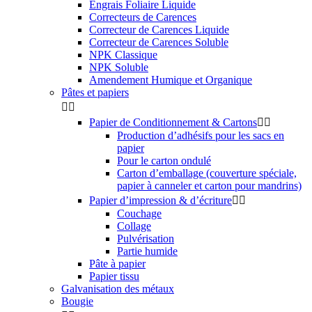
Engrais Foliaire Liquide
Correcteurs de Carences
Correcteur de Carences Liquide
Correcteur de Carences Soluble
NPK Classique
NPK Soluble
Amendement Humique et Organique
Pâtes et papiers


Papier de Conditionnement & Cartons


Production d’adhésifs pour les sacs en
papier
Pour le carton ondulé
Carton d’emballage (couverture spéciale,
papier à canneler et carton pour mandrins)
Papier d’impression & d’écriture


Couchage
Collage
Pulvérisation
Partie humide
Pâte à papier
Papier tissu
Galvanisation des métaux
Bougie