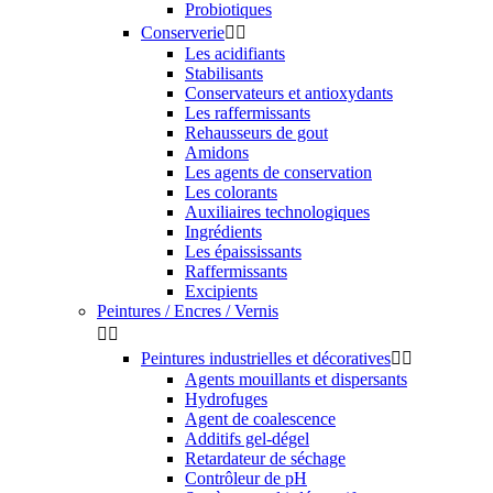
Probiotiques
Conserverie


Les acidifiants
Stabilisants
Conservateurs et antioxydants
Les raffermissants
Rehausseurs de gout
Amidons
Les agents de conservation
Les colorants
Auxiliaires technologiques
Ingrédients
Les épaississants
Raffermissants
Excipients
Peintures / Encres / Vernis


Peintures industrielles et décoratives


Agents mouillants et dispersants
Hydrofuges
Agent de coalescence
Additifs gel-dégel
Retardateur de séchage
Contrôleur de pH