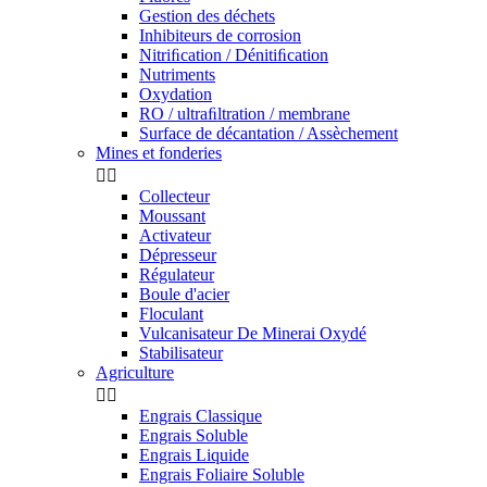
Gestion des déchets
Inhibiteurs de corrosion
Nitriﬁcation / Dénitiﬁcation
Nutriments
Oxydation
RO / ultraﬁltration / membrane
Surface de décantation / Assèchement
Mines et fonderies


Collecteur
Moussant
Activateur
Dépresseur
Régulateur
Boule d'acier
Floculant
Vulcanisateur De Minerai Oxydé
Stabilisateur
Agriculture


Engrais Classique
Engrais Soluble
Engrais Liquide
Engrais Foliaire Soluble