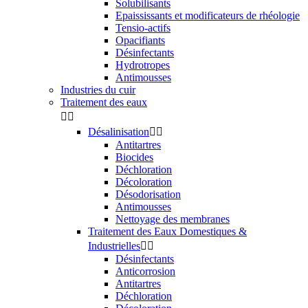
Solubilisants
Epaississants et modificateurs de rhéologie
Tensio-actifs
Opacifiants
Désinfectants
Hydrotropes
Antimousses
Industries du cuir
Traitement des eaux


Désalinisation


Antitartres
Biocides
Déchloration
Décoloration
Désodorisation
Antimousses
Nettoyage des membranes
Traitement des Eaux Domestiques &
Industrielles


Désinfectants
Anticorrosion
Antitartres
Déchloration