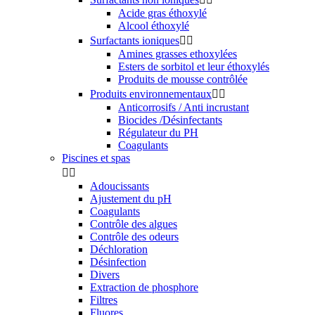
Acide gras éthoxylé
Alcool éthoxylé
Surfactants ioniques


Amines grasses ethoxylées
Esters de sorbitol et leur éthoxylés
Produits de mousse contrôlée
Produits environnementaux


Anticorrosifs / Anti incrustant
Biocides /Désinfectants
Régulateur du PH
Coagulants
Piscines et spas


Adoucissants
Ajustement du pH
Coagulants
Contrôle des algues
Contrôle des odeurs
Déchloration
Désinfection
Divers
Extraction de phosphore
Filtres
Fluores