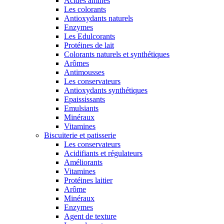
Acides aminés
Les colorants
Antioxydants naturels
Enzymes
Les Edulcorants
Protéines de lait
Colorants naturels et synthétiques
Arômes
Antimousses
Les conservateurs
Antioxydants synthétiques
Epaississants
Emulsiants
Minéraux
Vitamines
Biscuiterie et patisserie
Les conservateurs
Acidifiants et régulateurs
Améliorants
Vitamines
Protéines laitier
Arôme
Minéraux
Enzymes
Agent de texture