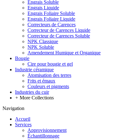
Engrais Soluble
Engrais Liquide
Engrais Foliaire Soluble
Engrais Foliaire Liquide
Correcteurs de Carences
Correcteur de Carences Liquide
Correcteur de Carences Soluble
NPK Classique
NPK Soluble
Amendement Humique et Organique
Bougie
Cire pour bougie et gel
Industrie céramique
Atomisation des terres
Frits et émaux
Couleurs et pigments
Industries du cuir
+
More Collections
Navigation
Accueil
Services
Approvisionnement
Échantillonnage