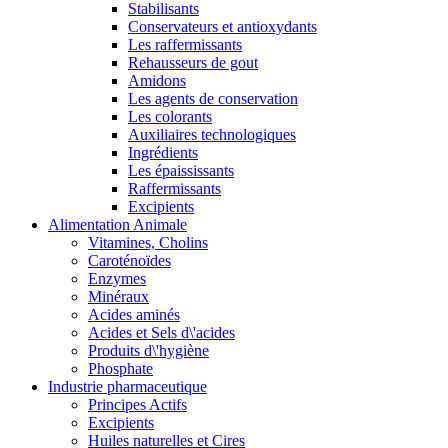
Stabilisants
Conservateurs et antioxydants
Les raffermissants
Rehausseurs de gout
Amidons
Les agents de conservation
Les colorants
Auxiliaires technologiques
Ingrédients
Les épaississants
Raffermissants
Excipients
Alimentation Animale
Vitamines, Cholins
Caroténoïdes
Enzymes
Minéraux
Acides aminés
Acides et Sels d\'acides
Produits d\'hygiène
Phosphate
Industrie pharmaceutique
Principes Actifs
Excipients
Huiles naturelles et Cires