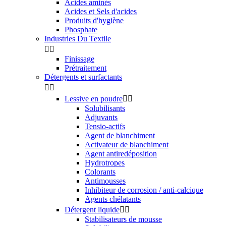
Acides aminés
Acides et Sels d'acides
Produits d'hygiène
Phosphate
Industries Du Textile


Finissage
Prétraitement
Détergents et surfactants


Lessive en poudre


Solubilisants
Adjuvants
Tensio-actifs
Agent de blanchiment
Activateur de blanchiment
Agent antiredéposition
Hydrotropes
Colorants
Antimousses
Inhibiteur de corrosion / anti-calcique
Agents chélatants
Détergent liquide


Stabilisateurs de mousse