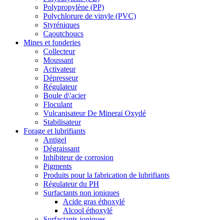
Polypropylène (PP)
Polychlorure de vinyle (PVC)
Styréniques
Caoutchoucs
Mines et fonderies
Collecteur
Moussant
Activateur
Dépresseur
Régulateur
Boule d\'acier
Floculant
Vulcanisateur De Minerai Oxydé
Stabilisateur
Forage et lubrifiants
Antigel
Dégraissant
Inhibiteur de corrosion
Pigments
Produits pour la fabrication de lubrifiants
Régulateur du PH
Surfactants non ioniques
Acide gras éthoxylé
Alcool éthoxylé
Surfactants ioniques