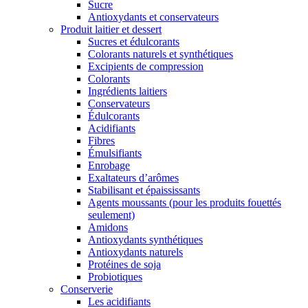
Sucre
Antioxydants et conservateurs
Produit laitier et dessert
Sucres et édulcorants
Colorants naturels et synthétiques
Excipients de compression
Colorants
Ingrédients laitiers
Conservateurs
Édulcorants
Acidifiants
Fibres
Émulsifiants
Enrobage
Exaltateurs d’arômes
Stabilisant et épaississants
Agents moussants (pour les produits fouettés
seulement)
Amidons
Antioxydants synthétiques
Antioxydants naturels
Protéines de soja
Probiotiques
Conserverie
Les acidifiants