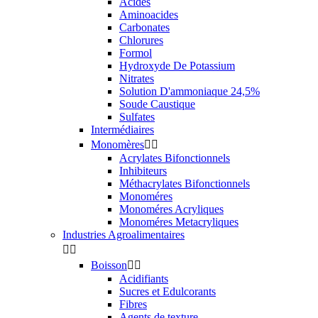
Acides
Aminoacides
Carbonates
Chlorures
Formol
Hydroxyde De Potassium
Nitrates
Solution D'ammoniaque 24,5%
Soude Caustique
Sulfates
Intermédiaires
Monomères


Acrylates Bifonctionnels
Inhibiteurs
Méthacrylates Bifonctionnels
Monoméres
Monoméres Acryliques
Monoméres Metacryliques
Industries Agroalimentaires


Boisson


Acidifiants
Sucres et Edulcorants
Fibres
Agents de texture