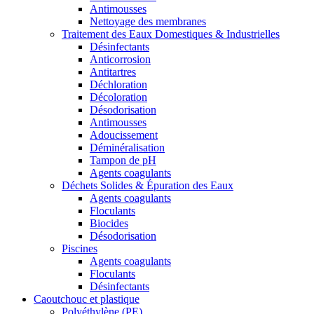
Antimousses
Nettoyage des membranes
Traitement des Eaux Domestiques & Industrielles
Désinfectants
Anticorrosion
Antitartres
Déchloration
Décoloration
Désodorisation
Antimousses
Adoucissement
Déminéralisation
Tampon de pH
Agents coagulants
Déchets Solides & Épuration des Eaux
Agents coagulants
Floculants
Biocides
Désodorisation
Piscines
Agents coagulants
Floculants
Désinfectants
Caoutchouc et plastique
Polyéthylène (PE)