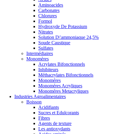
Aminoacides
Carbonates
Chlorures
Formol
Hydroxyde De Potassium
Nitrates
Solution D\'ammoniaque 24,5%
Soude Caustique
Sulfates
Intermédiaires
Monomères
Acrylates Bifonctionnels
Inhibiteurs
Méthacrylates Bifonctionnels
Monoméres
Monoméres Acryliques
Monoméres Metacryliques
Industries Agroalimentaires
Boisson
Acidifiants
Sucres et Edulcorants
Fibres
Agents de texture
Les antioxydants