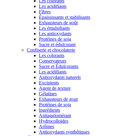
Les colorants
Les acidifiants
Fibres
Épaississants et stabilisants
Exhausteurs de goût
Les émulsifiants
Les antioxydants
Protéines de soja
Sucre et édulcorant
Confiserie et chocolaterie
Les colorants
Conservateurs
Sucre et Édulcorants
Les acidifiants
Antioxydants naturels
Excipients
Agent de texture
Gélatines
Exhausteurs de gout
Protéines de soja
Ingrédients
Antiagglomérant
Hydrocolloïdes
Arômes
Antioxydants synthétiques