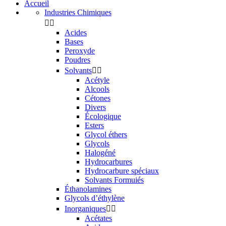
Accueil
Industries Chimiques


Acides
Bases
Peroxyde
Poudres
Solvants


Acétyle
Alcools
Cétones
Divers
Écologique
Esters
Glycol éthers
Glycols
Halogéné
Hydrocarbures
Hydrocarbure spéciaux
Solvants Formuiés
Éthanolamines
Glycols d’éthylène
Inorganiques


Acétates