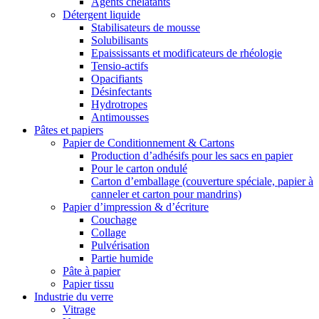
Agents chélatants
Détergent liquide
Stabilisateurs de mousse
Solubilisants
Epaississants et modificateurs de rhéologie
Tensio-actifs
Opacifiants
Désinfectants
Hydrotropes
Antimousses
Pâtes et papiers
Papier de Conditionnement & Cartons
Production d’adhésifs pour les sacs en papier
Pour le carton ondulé
Carton d’emballage (couverture spéciale, papier à
canneler et carton pour mandrins)
Papier d’impression & d’écriture
Couchage
Collage
Pulvérisation
Partie humide
Pâte à papier
Papier tissu
Industrie du verre
Vitrage