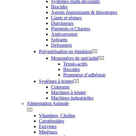
Systèmes multi-décoratifs
Biocides
Agents épaississants & thixotropes
Liants et résines
Durcisseurs
Pigments et Charges
Anticorrosion
Solvants
Defoamers
Polymérisation en émulsion


Monomères de spécialité


Tensio-actifs
Biocides
Promoteur d’adhésion
Systèmes à teinter


Colorants
Machines à teinter
Machines industrielles
Alimentation Animale


Vitamines, Cholins
Caroténoïdes
Enzymes
Minéraux