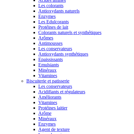
Acides aminés
Les colorants
Antioxydants naturels
Enzymes
Les Edulcorants
Protéines de lait
Colorants naturels et synthétiques
Arômes
Antimousses
Les conservateurs
Antioxydants synthétiques
Epaississants
Emulsiants
Minéraux
Vitamines
Biscuiterie et patisserie
Les conservateurs
Acidifiants et régulateurs
Améliorants
Vitamines
Protéines laitier
Arôme
Minéraux
Enzymes
Agent de texture