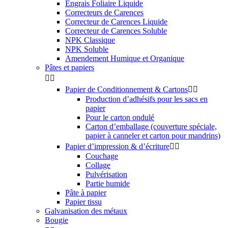
Engrais Foliaire Liquide
Correcteurs de Carences
Correcteur de Carences Liquide
Correcteur de Carences Soluble
NPK Classique
NPK Soluble
Amendement Humique et Organique
Pâtes et papiers


Papier de Conditionnement & Cartons


Production d’adhésifs pour les sacs en
papier
Pour le carton ondulé
Carton d’emballage (couverture spéciale,
papier à canneler et carton pour mandrins)
Papier d’impression & d’écriture


Couchage
Collage
Pulvérisation
Partie humide
Pâte à papier
Papier tissu
Galvanisation des métaux
Bougie