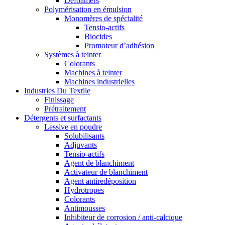
Defoamers
Polymérisation en émulsion
Monomères de spécialité
Tensio-actifs
Biocides
Promoteur d’adhésion
Systèmes à teinter
Colorants
Machines à teinter
Machines industrielles
Industries Du Textile
Finissage
Prétraitement
Détergents et surfactants
Lessive en poudre
Solubilisants
Adjuvants
Tensio-actifs
Agent de blanchiment
Activateur de blanchiment
Agent antiredéposition
Hydrotropes
Colorants
Antimousses
Inhibiteur de corrosion / anti-calcique