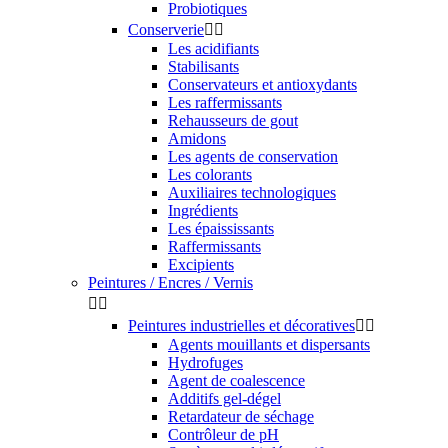
Probiotiques
Conserverie


Les acidifiants
Stabilisants
Conservateurs et antioxydants
Les raffermissants
Rehausseurs de gout
Amidons
Les agents de conservation
Les colorants
Auxiliaires technologiques
Ingrédients
Les épaississants
Raffermissants
Excipients
Peintures / Encres / Vernis


Peintures industrielles et décoratives


Agents mouillants et dispersants
Hydrofuges
Agent de coalescence
Additifs gel-dégel
Retardateur de séchage
Contrôleur de pH