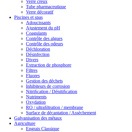
Verre creux
Tube pharmaceutique
Verre décoratif
Piscines et spas
Adoucissants
Ajustement du pH
Coagulants
Contrôle des algues
Contrôle des odeurs
Déchloration
Désinfection
Divers
Extraction de phosphore
Filtres
Fluores
Gestion des déchets
Inhibiteurs de corrosion
Nitriﬁcation / Dénitiﬁcation
Nutriments
Oxydation
RO / ultraﬁltration / membrane
Surface de décantation / Assèchement
Galvanisation des métaux
Agriculture
Engrais Classique