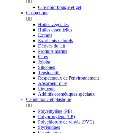


Cire pour bougie et gel
Cosmétique


Huiles végétales
Huiles essentielles
Extraits
Exfoliants naturels
Dérivés de lait
Produits marins
Cires
Jojoba
Silicones
Tensioactifs
Respectueux de l'environnement
Absorbeur d'uv
Pigments
Additifs cosmétiques spéciaux
Caoutchouc et plastique


Polyéthylène (PE)
Polypropylène (PP)
Polychlorure de vinyle (PVC)
Styréniques
Caoutchoucs