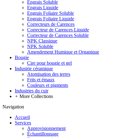
Engrais Soluble
Engrais Liquide
Engrais Foliaire Soluble
Engrais Foliaire Liquide
Correcteurs de Carences
Correcteur de Carences Liquide
Correcteur de Carences Soluble
NPK Classique
NPK Soluble
Amendement Humique et Organique
Bougie
Cire pour bougie et gel
Industrie céramique
Atomisation des terres
Frits et émaux
Couleurs et pigments
Industries du cuir
+
More Collections
Navigation
Accueil
Services
Approvisionnement
Échantillonnage