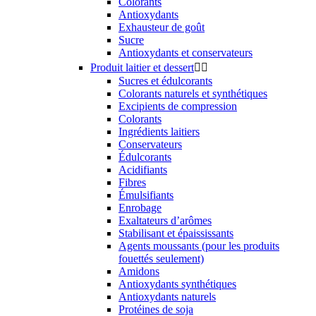
Colorants
Antioxydants
Exhausteur de goût
Sucre
Antioxydants et conservateurs
Produit laitier et dessert


Sucres et édulcorants
Colorants naturels et synthétiques
Excipients de compression
Colorants
Ingrédients laitiers
Conservateurs
Édulcorants
Acidifiants
Fibres
Émulsifiants
Enrobage
Exaltateurs d’arômes
Stabilisant et épaississants
Agents moussants (pour les produits
fouettés seulement)
Amidons
Antioxydants synthétiques
Antioxydants naturels
Protéines de soja