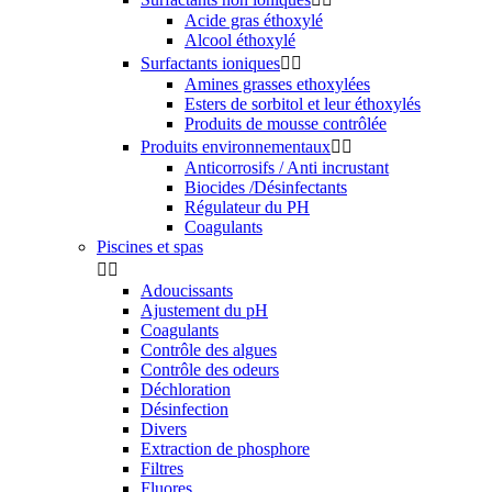
Acide gras éthoxylé
Alcool éthoxylé
Surfactants ioniques


Amines grasses ethoxylées
Esters de sorbitol et leur éthoxylés
Produits de mousse contrôlée
Produits environnementaux


Anticorrosifs / Anti incrustant
Biocides /Désinfectants
Régulateur du PH
Coagulants
Piscines et spas


Adoucissants
Ajustement du pH
Coagulants
Contrôle des algues
Contrôle des odeurs
Déchloration
Désinfection
Divers
Extraction de phosphore
Filtres
Fluores