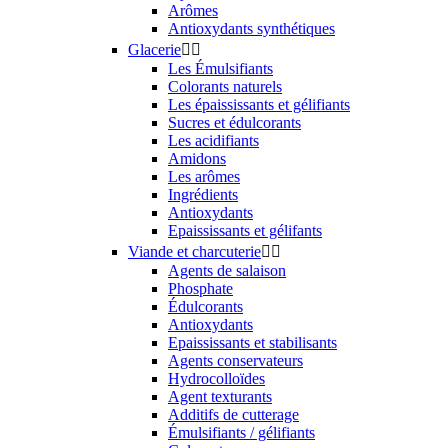
Arômes
Antioxydants synthétiques
Glacerie


Les Émulsifiants
Colorants naturels
Les épaississants et gélifiants
Sucres et édulcorants
Les acidifiants
Amidons
Les arômes
Ingrédients
Antioxydants
Epaississants et gélifants
Viande et charcuterie


Agents de salaison
Phosphate
Édulcorants
Antioxydants
Epaississants et stabilisants
Agents conservateurs
Hydrocolloïdes
Agent texturants
Additifs de cutterage
Émulsifiants / gélifiants