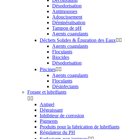
Décoloration
Désodorisation
Antimousses
Adoucissement
Déminéralisation
Tampon de pH
Agents coagulants
Déchets Solides & Épuration des Eaux


Agents coagulants
Floculants
Biocides
Désodorisation
Piscines


Agents coagulants
Floculants
Désinfectants
Forage et lubrifiants


Antigel
Dégraissant
Inhibiteur de corrosion
Pigments
Produits pour la fabrication de lubrifiants
Régulateur du PH
Surfactants non ioniques

