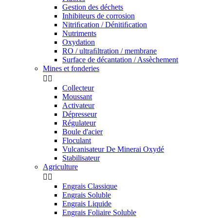
Gestion des déchets
Inhibiteurs de corrosion
Nitriﬁcation / Dénitiﬁcation
Nutriments
Oxydation
RO / ultraﬁltration / membrane
Surface de décantation / Assèchement
Mines et fonderies


Collecteur
Moussant
Activateur
Dépresseur
Régulateur
Boule d'acier
Floculant
Vulcanisateur De Minerai Oxydé
Stabilisateur
Agriculture


Engrais Classique
Engrais Soluble
Engrais Liquide
Engrais Foliaire Soluble