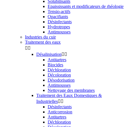
Solubilisants
Epaississants et modificateurs de rhéologie
Tensio-actifs
Opacifiants
Désinfectants
Hydrotropes
Antimousses
Industries du cuir
Traitement des eaux


Désalinisation


Antitartres
Biocides
Déchloration
Décoloration
Désodorisation
Antimousses
Nettoyage des membranes
Traitement des Eaux Domestiques &
Industrielles


Désinfectants
Anticorrosion
Antitartres
Déchloration