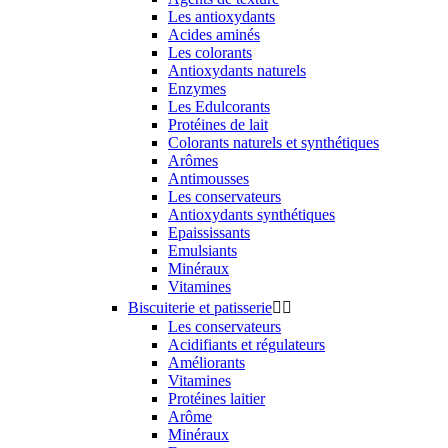
Les antioxydants
Acides aminés
Les colorants
Antioxydants naturels
Enzymes
Les Edulcorants
Protéines de lait
Colorants naturels et synthétiques
Arômes
Antimousses
Les conservateurs
Antioxydants synthétiques
Epaississants
Emulsiants
Minéraux
Vitamines
Biscuiterie et patisserie


Les conservateurs
Acidifiants et régulateurs
Améliorants
Vitamines
Protéines laitier
Arôme
Minéraux