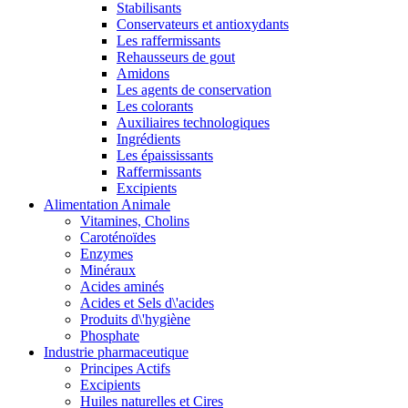
Stabilisants
Conservateurs et antioxydants
Les raffermissants
Rehausseurs de gout
Amidons
Les agents de conservation
Les colorants
Auxiliaires technologiques
Ingrédients
Les épaississants
Raffermissants
Excipients
Alimentation Animale
Vitamines, Cholins
Caroténoïdes
Enzymes
Minéraux
Acides aminés
Acides et Sels d\'acides
Produits d\'hygiène
Phosphate
Industrie pharmaceutique
Principes Actifs
Excipients
Huiles naturelles et Cires