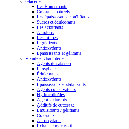
Glacerie
Les Émulsifiants
Colorants naturels
Les épaississants et gélifiants
Sucres et édulcorants
Les acidifiants
Amidons
Les arômes
Ingrédients
Antioxydants
Epaississants et gélifants
Viande et charcuterie
Agents de salaison
Phosphate
Édulcorants
Antioxydants
Epaississants et stabilisants
Agents conservateurs
Hydrocolloïdes
Agent texturants
Additifs de cutterage
Émulsifiants / gélifiants
Colorants
Antioxydants
Exhausteur de goût