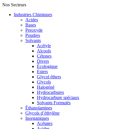
Nos Secteurs
Industries Chimiques
Acides
Bases
Peroxyde
Poudres
Solvants
Acétyle
Alcools
Cétones
Divers
Écologique
Esters
Glycol éthers
Glycols
Halogéné
Hydrocarbures
Hydrocarbure spéciaux
Solvants Formuiés
Éthanolamines
Glycols d’éthylène
Inorganiques
Acétates
Acides