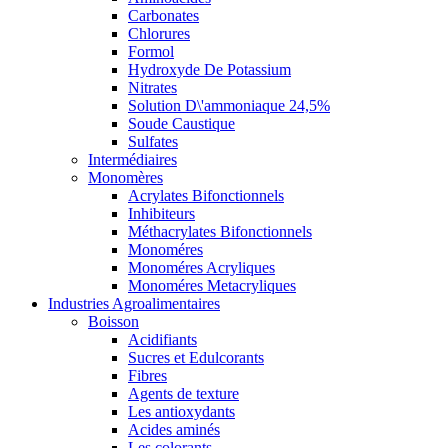
Carbonates
Chlorures
Formol
Hydroxyde De Potassium
Nitrates
Solution D\'ammoniaque 24,5%
Soude Caustique
Sulfates
Intermédiaires
Monomères
Acrylates Bifonctionnels
Inhibiteurs
Méthacrylates Bifonctionnels
Monoméres
Monoméres Acryliques
Monoméres Metacryliques
Industries Agroalimentaires
Boisson
Acidifiants
Sucres et Edulcorants
Fibres
Agents de texture
Les antioxydants
Acides aminés
Les colorants