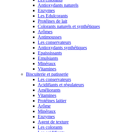
Antioxydants naturels
Enzymes
Les Edulcorants
Protéines de lait
Colorants naturels et synthétiques
Arômes
Antimousses
Les conservateurs
Antioxydants synthétiques
Epaississants
Emulsiants
Minéraux
Vitamines
Biscuiterie et patisserie
Les conservateurs
Acidifiants et régulateurs
Améliorants
Vitamines
Protéines laitier
Arôme
Minéraux
Enzymes
Agent de texture
Les colorants