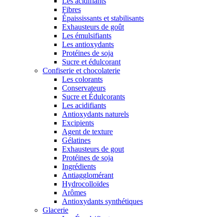
Les acidifiants
Fibres
Épaississants et stabilisants
Exhausteurs de goût
Les émulsifiants
Les antioxydants
Protéines de soja
Sucre et édulcorant
Confiserie et chocolaterie
Les colorants
Conservateurs
Sucre et Édulcorants
Les acidifiants
Antioxydants naturels
Excipients
Agent de texture
Gélatines
Exhausteurs de gout
Protéines de soja
Ingrédients
Antiagglomérant
Hydrocolloïdes
Arômes
Antioxydants synthétiques
Glacerie