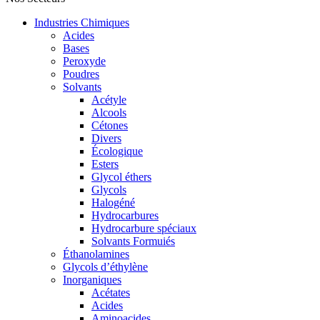
Industries Chimiques
Acides
Bases
Peroxyde
Poudres
Solvants
Acétyle
Alcools
Cétones
Divers
Écologique
Esters
Glycol éthers
Glycols
Halogéné
Hydrocarbures
Hydrocarbure spéciaux
Solvants Formuiés
Éthanolamines
Glycols d’éthylène
Inorganiques
Acétates
Acides
Aminoacides