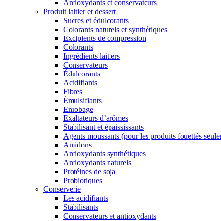
Antioxydants et conservateurs
Produit laitier et dessert
Sucres et édulcorants
Colorants naturels et synthétiques
Excipients de compression
Colorants
Ingrédients laitiers
Conservateurs
Édulcorants
Acidifiants
Fibres
Émulsifiants
Enrobage
Exaltateurs d’arômes
Stabilisant et épaississants
Agents moussants (pour les produits fouettés seul
Amidons
Antioxydants synthétiques
Antioxydants naturels
Protéines de soja
Probiotiques
Conserverie
Les acidifiants
Stabilisants
Conservateurs et antioxydants