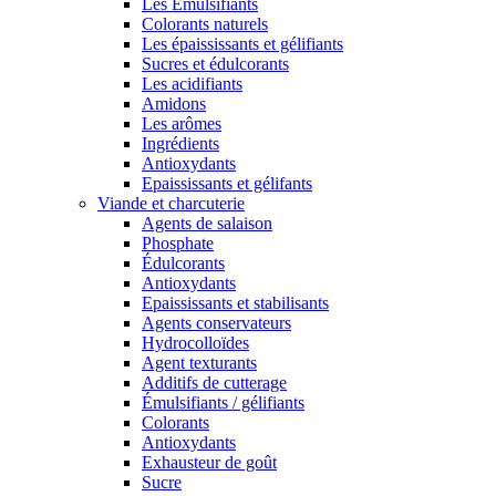
Les Émulsifiants
Colorants naturels
Les épaississants et gélifiants
Sucres et édulcorants
Les acidifiants
Amidons
Les arômes
Ingrédients
Antioxydants
Epaississants et gélifants
Viande et charcuterie
Agents de salaison
Phosphate
Édulcorants
Antioxydants
Epaississants et stabilisants
Agents conservateurs
Hydrocolloïdes
Agent texturants
Additifs de cutterage
Émulsifiants / gélifiants
Colorants
Antioxydants
Exhausteur de goût
Sucre