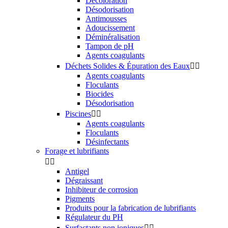
Décoloration
Désodorisation
Antimousses
Adoucissement
Déminéralisation
Tampon de pH
Agents coagulants
Déchets Solides & Épuration des Eaux


Agents coagulants
Floculants
Biocides
Désodorisation
Piscines


Agents coagulants
Floculants
Désinfectants
Forage et lubrifiants


Antigel
Dégraissant
Inhibiteur de corrosion
Pigments
Produits pour la fabrication de lubrifiants
Régulateur du PH
Surfactants non ioniques

