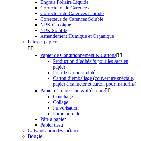
Engrais Foliaire Liquide
Correcteurs de Carences
Correcteur de Carences Liquide
Correcteur de Carences Soluble
NPK Classique
NPK Soluble
Amendement Humique et Organique
Pâtes et papiers


Papier de Conditionnement & Cartons


Production d’adhésifs pour les sacs en
papier
Pour le carton ondulé
Carton d’emballage (couverture spéciale,
papier à canneler et carton pour mandrins)
Papier d’impression & d’écriture


Couchage
Collage
Pulvérisation
Partie humide
Pâte à papier
Papier tissu
Galvanisation des métaux
Bougie