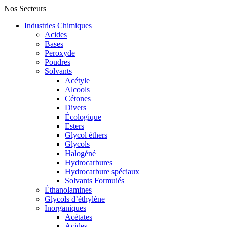
Nos Secteurs
Industries Chimiques
Acides
Bases
Peroxyde
Poudres
Solvants
Acétyle
Alcools
Cétones
Divers
Écologique
Esters
Glycol éthers
Glycols
Halogéné
Hydrocarbures
Hydrocarbure spéciaux
Solvants Formuiés
Éthanolamines
Glycols d’éthylène
Inorganiques
Acétates
Acides