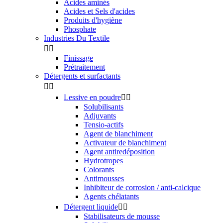
Acides aminés
Acides et Sels d'acides
Produits d'hygiène
Phosphate
Industries Du Textile


Finissage
Prétraitement
Détergents et surfactants


Lessive en poudre


Solubilisants
Adjuvants
Tensio-actifs
Agent de blanchiment
Activateur de blanchiment
Agent antiredéposition
Hydrotropes
Colorants
Antimousses
Inhibiteur de corrosion / anti-calcique
Agents chélatants
Détergent liquide


Stabilisateurs de mousse