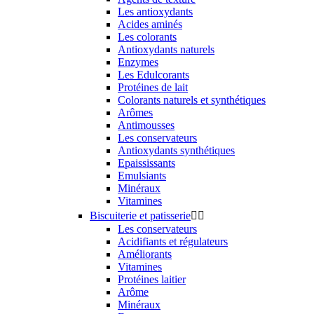
Les antioxydants
Acides aminés
Les colorants
Antioxydants naturels
Enzymes
Les Edulcorants
Protéines de lait
Colorants naturels et synthétiques
Arômes
Antimousses
Les conservateurs
Antioxydants synthétiques
Epaississants
Emulsiants
Minéraux
Vitamines
Biscuiterie et patisserie


Les conservateurs
Acidifiants et régulateurs
Améliorants
Vitamines
Protéines laitier
Arôme
Minéraux