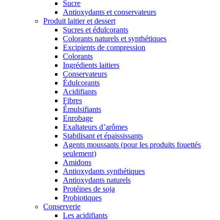
Sucre
Antioxydants et conservateurs
Produit laitier et dessert
Sucres et édulcorants
Colorants naturels et synthétiques
Excipients de compression
Colorants
Ingrédients laitiers
Conservateurs
Édulcorants
Acidifiants
Fibres
Émulsifiants
Enrobage
Exaltateurs d’arômes
Stabilisant et épaississants
Agents moussants (pour les produits fouettés
seulement)
Amidons
Antioxydants synthétiques
Antioxydants naturels
Protéines de soja
Probiotiques
Conserverie
Les acidifiants