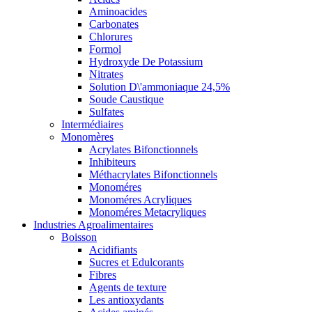
Aminoacides
Carbonates
Chlorures
Formol
Hydroxyde De Potassium
Nitrates
Solution D\'ammoniaque 24,5%
Soude Caustique
Sulfates
Intermédiaires
Monomères
Acrylates Bifonctionnels
Inhibiteurs
Méthacrylates Bifonctionnels
Monoméres
Monoméres Acryliques
Monoméres Metacryliques
Industries Agroalimentaires
Boisson
Acidifiants
Sucres et Edulcorants
Fibres
Agents de texture
Les antioxydants