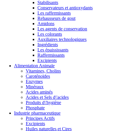
Stabilisants
Conservateurs et antioxydants
Les raffermissants
Rehausseurs de gout
Amidons
Les agents de conservation
Les colorants
Auxiliaires technologiques
Ingrédients
Les épaississants
Raffermissants
Excipients
Alimentation Animale
Vitamines, Cholins
Caroténoïdes
Enzymes
Minéraux
Acides aminés
Acides et Sels d\'acides
Produits d\'hygiène
Phosphate
Industrie pharmaceutique
Principes Actifs
Excipients
Huiles naturelles et Cires