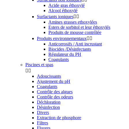
Acide gras éthoxylé
Alcool éthoxylé
Surfactants ioniques


Amines grasses ethoxylées
Esters de sorbitol et leur éthoxylés
Produits de mousse contrôlée
Produits environnementaux


Anticorrosifs / Anti incrustant
Biocides /Désinfectants
Régulateur du PH
Coagulants
Piscines et spas


Adoucissants
Ajustement du pH
Coagulants
Contrôle des algues
Contrôle des odeurs
Déchloration
Désinfection
Divers
Extraction de phosphore
Filtres
Fluores