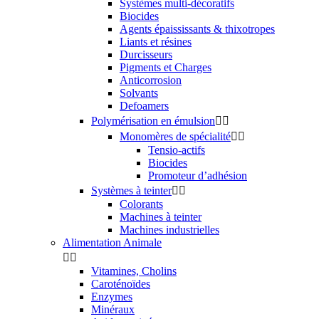
Systèmes multi-décoratifs
Biocides
Agents épaississants & thixotropes
Liants et résines
Durcisseurs
Pigments et Charges
Anticorrosion
Solvants
Defoamers
Polymérisation en émulsion


Monomères de spécialité


Tensio-actifs
Biocides
Promoteur d’adhésion
Systèmes à teinter


Colorants
Machines à teinter
Machines industrielles
Alimentation Animale


Vitamines, Cholins
Caroténoïdes
Enzymes
Minéraux