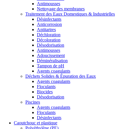
Antimousses
Nettoyage des membranes
Traitement des Eaux Domestiques & Industrielles
Désinfectants
Anticorrosion
Antitartres
Déchloration
Décoloration
Désodorisation
Antimousses
Adoucissement
Déminéralisation
Tampon de pH
Agents coagulants
Déchets Solides & Épuration des Eaux
Agents coagulants
Floculants
Biocides
Désodorisation
Piscines
Agents coagulants
Floculants
Désinfectants
Caoutchouc et plastique
Polyéthylène (PE)