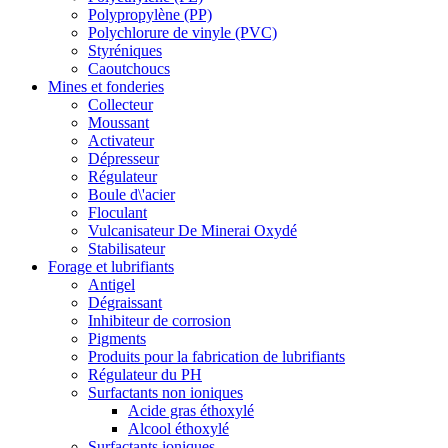
Polypropylène (PP)
Polychlorure de vinyle (PVC)
Styréniques
Caoutchoucs
Mines et fonderies
Collecteur
Moussant
Activateur
Dépresseur
Régulateur
Boule d\'acier
Floculant
Vulcanisateur De Minerai Oxydé
Stabilisateur
Forage et lubrifiants
Antigel
Dégraissant
Inhibiteur de corrosion
Pigments
Produits pour la fabrication de lubrifiants
Régulateur du PH
Surfactants non ioniques
Acide gras éthoxylé
Alcool éthoxylé
Surfactants ioniques