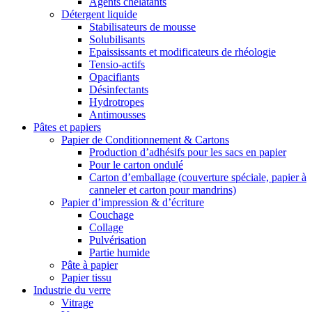
Agents chélatants
Détergent liquide
Stabilisateurs de mousse
Solubilisants
Epaississants et modificateurs de rhéologie
Tensio-actifs
Opacifiants
Désinfectants
Hydrotropes
Antimousses
Pâtes et papiers
Papier de Conditionnement & Cartons
Production d’adhésifs pour les sacs en papier
Pour le carton ondulé
Carton d’emballage (couverture spéciale, papier à
canneler et carton pour mandrins)
Papier d’impression & d’écriture
Couchage
Collage
Pulvérisation
Partie humide
Pâte à papier
Papier tissu
Industrie du verre
Vitrage