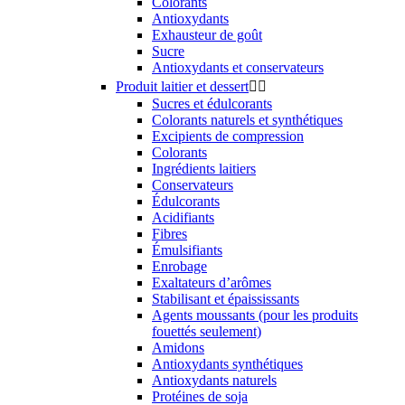
Colorants
Antioxydants
Exhausteur de goût
Sucre
Antioxydants et conservateurs
Produit laitier et dessert


Sucres et édulcorants
Colorants naturels et synthétiques
Excipients de compression
Colorants
Ingrédients laitiers
Conservateurs
Édulcorants
Acidifiants
Fibres
Émulsifiants
Enrobage
Exaltateurs d’arômes
Stabilisant et épaississants
Agents moussants (pour les produits
fouettés seulement)
Amidons
Antioxydants synthétiques
Antioxydants naturels
Protéines de soja