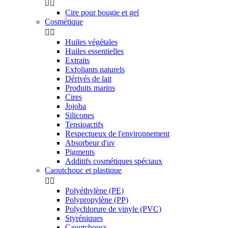


Cire pour bougie et gel
Cosmétique


Huiles végétales
Huiles essentielles
Extraits
Exfoliants naturels
Dérivés de lait
Produits marins
Cires
Jojoba
Silicones
Tensioactifs
Respectueux de l'environnement
Absorbeur d'uv
Pigments
Additifs cosmétiques spéciaux
Caoutchouc et plastique


Polyéthylène (PE)
Polypropylène (PP)
Polychlorure de vinyle (PVC)
Styréniques
Caoutchoucs