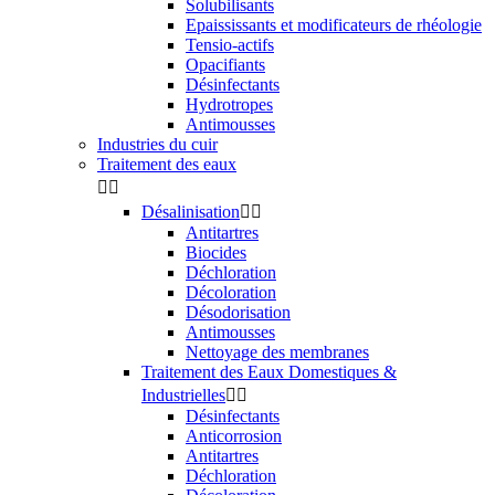
Solubilisants
Epaississants et modificateurs de rhéologie
Tensio-actifs
Opacifiants
Désinfectants
Hydrotropes
Antimousses
Industries du cuir
Traitement des eaux


Désalinisation


Antitartres
Biocides
Déchloration
Décoloration
Désodorisation
Antimousses
Nettoyage des membranes
Traitement des Eaux Domestiques &
Industrielles


Désinfectants
Anticorrosion
Antitartres
Déchloration