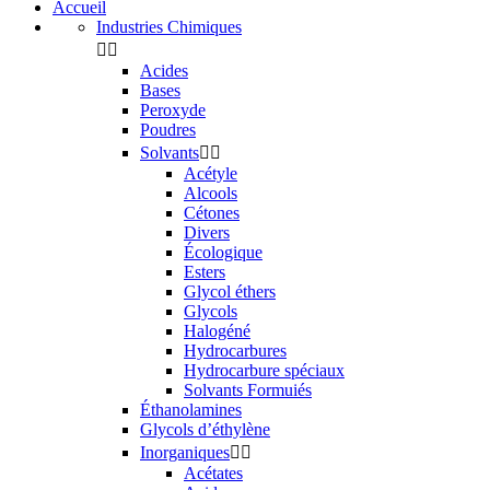
Accueil
Industries Chimiques


Acides
Bases
Peroxyde
Poudres
Solvants


Acétyle
Alcools
Cétones
Divers
Écologique
Esters
Glycol éthers
Glycols
Halogéné
Hydrocarbures
Hydrocarbure spéciaux
Solvants Formuiés
Éthanolamines
Glycols d’éthylène
Inorganiques


Acétates