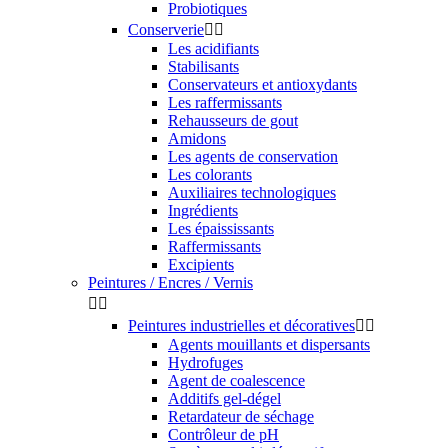
Probiotiques
Conserverie


Les acidifiants
Stabilisants
Conservateurs et antioxydants
Les raffermissants
Rehausseurs de gout
Amidons
Les agents de conservation
Les colorants
Auxiliaires technologiques
Ingrédients
Les épaississants
Raffermissants
Excipients
Peintures / Encres / Vernis


Peintures industrielles et décoratives


Agents mouillants et dispersants
Hydrofuges
Agent de coalescence
Additifs gel-dégel
Retardateur de séchage
Contrôleur de pH