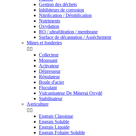
Gestion des déchets
Inhibiteurs de corrosion
Nitriﬁcation / Dénitiﬁcation
Nutriments
Oxydation
RO / ultraﬁltration / membrane
Surface de décantation / Assèchement
Mines et fonderies


Collecteur
Moussant
Activateur
Dépresseur
Régulateur
Boule d'acier
Floculant
Vulcanisateur De Minerai Oxydé
Stabilisateur
Agriculture


Engrais Classique
Engrais Soluble
Engrais Liquide
Engrais Foliaire Soluble