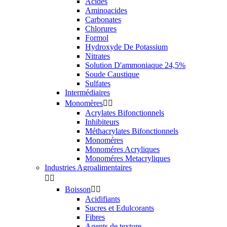
Acides
Aminoacides
Carbonates
Chlorures
Formol
Hydroxyde De Potassium
Nitrates
Solution D'ammoniaque 24,5%
Soude Caustique
Sulfates
Intermédiaires
Monomères


Acrylates Bifonctionnels
Inhibiteurs
Méthacrylates Bifonctionnels
Monoméres
Monoméres Acryliques
Monoméres Metacryliques
Industries Agroalimentaires


Boisson


Acidifiants
Sucres et Edulcorants
Fibres
Agents de texture