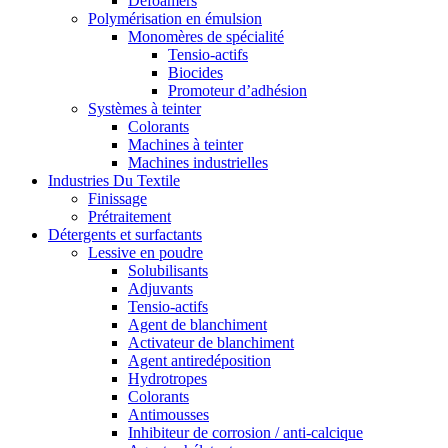
Defoamers
Polymérisation en émulsion
Monomères de spécialité
Tensio-actifs
Biocides
Promoteur d’adhésion
Systèmes à teinter
Colorants
Machines à teinter
Machines industrielles
Industries Du Textile
Finissage
Prétraitement
Détergents et surfactants
Lessive en poudre
Solubilisants
Adjuvants
Tensio-actifs
Agent de blanchiment
Activateur de blanchiment
Agent antiredéposition
Hydrotropes
Colorants
Antimousses
Inhibiteur de corrosion / anti-calcique