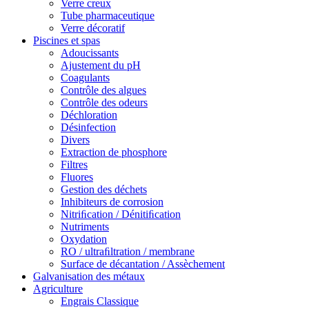
Verre creux
Tube pharmaceutique
Verre décoratif
Piscines et spas
Adoucissants
Ajustement du pH
Coagulants
Contrôle des algues
Contrôle des odeurs
Déchloration
Désinfection
Divers
Extraction de phosphore
Filtres
Fluores
Gestion des déchets
Inhibiteurs de corrosion
Nitriﬁcation / Dénitiﬁcation
Nutriments
Oxydation
RO / ultraﬁltration / membrane
Surface de décantation / Assèchement
Galvanisation des métaux
Agriculture
Engrais Classique