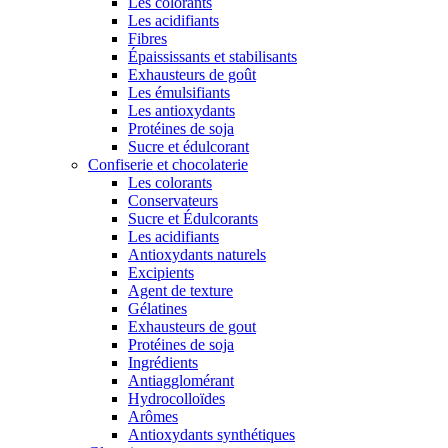
Les colorants
Les acidifiants
Fibres
Épaississants et stabilisants
Exhausteurs de goût
Les émulsifiants
Les antioxydants
Protéines de soja
Sucre et édulcorant
Confiserie et chocolaterie
Les colorants
Conservateurs
Sucre et Édulcorants
Les acidifiants
Antioxydants naturels
Excipients
Agent de texture
Gélatines
Exhausteurs de gout
Protéines de soja
Ingrédients
Antiagglomérant
Hydrocolloïdes
Arômes
Antioxydants synthétiques