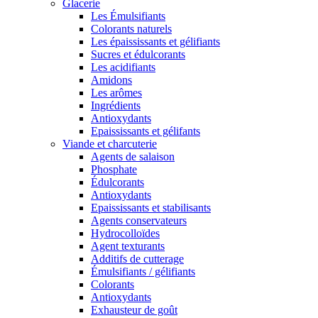
Glacerie
Les Émulsifiants
Colorants naturels
Les épaississants et gélifiants
Sucres et édulcorants
Les acidifiants
Amidons
Les arômes
Ingrédients
Antioxydants
Epaississants et gélifants
Viande et charcuterie
Agents de salaison
Phosphate
Édulcorants
Antioxydants
Epaississants et stabilisants
Agents conservateurs
Hydrocolloïdes
Agent texturants
Additifs de cutterage
Émulsifiants / gélifiants
Colorants
Antioxydants
Exhausteur de goût