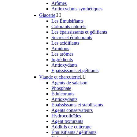
Arômes
Antioxydants synthétiques
Glacerie


Les Émulsifiants
Colorants naturels
Les épaississants et gélifiants
Sucres et édulcorants
Les acidifiants
Amidons
Les arômes
Ingrédients
Antioxydants
Epaississants et gélifants
Viande et charcuterie


Agents de salaison
Phosphate
Édulcorants
Antioxydants
Epaississants et stabilisants
Agents conservateurs
Hydrocolloïdes
Agent texturants
Additifs de cutterage
Émulsifiants / gélifiants