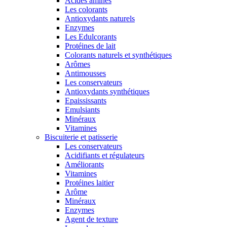
Acides aminés
Les colorants
Antioxydants naturels
Enzymes
Les Edulcorants
Protéines de lait
Colorants naturels et synthétiques
Arômes
Antimousses
Les conservateurs
Antioxydants synthétiques
Epaississants
Emulsiants
Minéraux
Vitamines
Biscuiterie et patisserie
Les conservateurs
Acidifiants et régulateurs
Améliorants
Vitamines
Protéines laitier
Arôme
Minéraux
Enzymes
Agent de texture