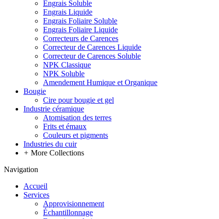
Engrais Soluble
Engrais Liquide
Engrais Foliaire Soluble
Engrais Foliaire Liquide
Correcteurs de Carences
Correcteur de Carences Liquide
Correcteur de Carences Soluble
NPK Classique
NPK Soluble
Amendement Humique et Organique
Bougie
Cire pour bougie et gel
Industrie céramique
Atomisation des terres
Frits et émaux
Couleurs et pigments
Industries du cuir
+
More Collections
Navigation
Accueil
Services
Approvisionnement
Échantillonnage