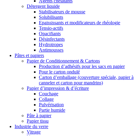
Agents chélatants
Détergent liquide
Stabilisateurs de mousse
Solubilisants
Epaississants et modificateurs de rhéologie
Tensio-actifs
Opacifiants
Désinfectants
Hydrotropes
Antimousses
Pâtes et papiers
Papier de Conditionnement & Cartons
Production d’adhésifs pour les sacs en papier
Pour le carton ondulé
Carton d’emballage (couverture spéciale, papier à
canneler et carton pour mandrins)
Papier d’impression & d’écriture
Couchage
Collage
Pulvérisation
Partie humide
Pâte à papier
Papier tissu
Industrie du verre
Vitrage