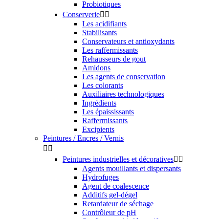
Probiotiques
Conserverie


Les acidifiants
Stabilisants
Conservateurs et antioxydants
Les raffermissants
Rehausseurs de gout
Amidons
Les agents de conservation
Les colorants
Auxiliaires technologiques
Ingrédients
Les épaississants
Raffermissants
Excipients
Peintures / Encres / Vernis


Peintures industrielles et décoratives


Agents mouillants et dispersants
Hydrofuges
Agent de coalescence
Additifs gel-dégel
Retardateur de séchage
Contrôleur de pH