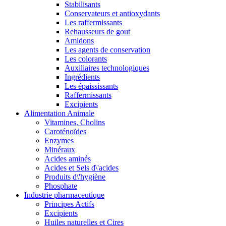
Stabilisants
Conservateurs et antioxydants
Les raffermissants
Rehausseurs de gout
Amidons
Les agents de conservation
Les colorants
Auxiliaires technologiques
Ingrédients
Les épaississants
Raffermissants
Excipients
Alimentation Animale
Vitamines, Cholins
Caroténoïdes
Enzymes
Minéraux
Acides aminés
Acides et Sels d\'acides
Produits d\'hygiène
Phosphate
Industrie pharmaceutique
Principes Actifs
Excipients
Huiles naturelles et Cires