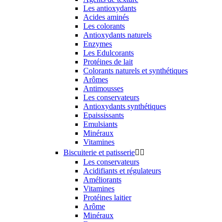
Les antioxydants
Acides aminés
Les colorants
Antioxydants naturels
Enzymes
Les Edulcorants
Protéines de lait
Colorants naturels et synthétiques
Arômes
Antimousses
Les conservateurs
Antioxydants synthétiques
Epaississants
Emulsiants
Minéraux
Vitamines
Biscuiterie et patisserie


Les conservateurs
Acidifiants et régulateurs
Améliorants
Vitamines
Protéines laitier
Arôme
Minéraux