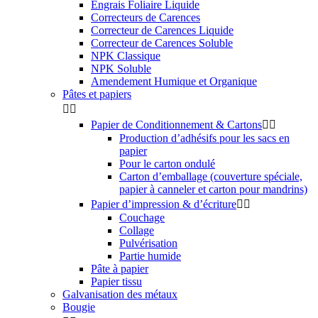
Engrais Foliaire Liquide
Correcteurs de Carences
Correcteur de Carences Liquide
Correcteur de Carences Soluble
NPK Classique
NPK Soluble
Amendement Humique et Organique
Pâtes et papiers


Papier de Conditionnement & Cartons


Production d’adhésifs pour les sacs en
papier
Pour le carton ondulé
Carton d’emballage (couverture spéciale,
papier à canneler et carton pour mandrins)
Papier d’impression & d’écriture


Couchage
Collage
Pulvérisation
Partie humide
Pâte à papier
Papier tissu
Galvanisation des métaux
Bougie