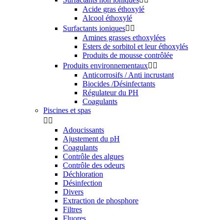
Acide gras éthoxylé
Alcool éthoxylé
Surfactants ioniques


Amines grasses ethoxylées
Esters de sorbitol et leur éthoxylés
Produits de mousse contrôlée
Produits environnementaux


Anticorrosifs / Anti incrustant
Biocides /Désinfectants
Régulateur du PH
Coagulants
Piscines et spas


Adoucissants
Ajustement du pH
Coagulants
Contrôle des algues
Contrôle des odeurs
Déchloration
Désinfection
Divers
Extraction de phosphore
Filtres
Fluores