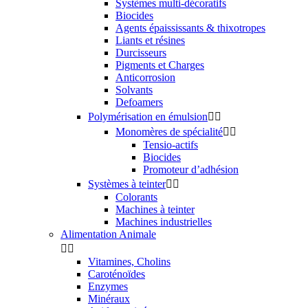
Systèmes multi-décoratifs
Biocides
Agents épaississants & thixotropes
Liants et résines
Durcisseurs
Pigments et Charges
Anticorrosion
Solvants
Defoamers
Polymérisation en émulsion


Monomères de spécialité


Tensio-actifs
Biocides
Promoteur d’adhésion
Systèmes à teinter


Colorants
Machines à teinter
Machines industrielles
Alimentation Animale


Vitamines, Cholins
Caroténoïdes
Enzymes
Minéraux