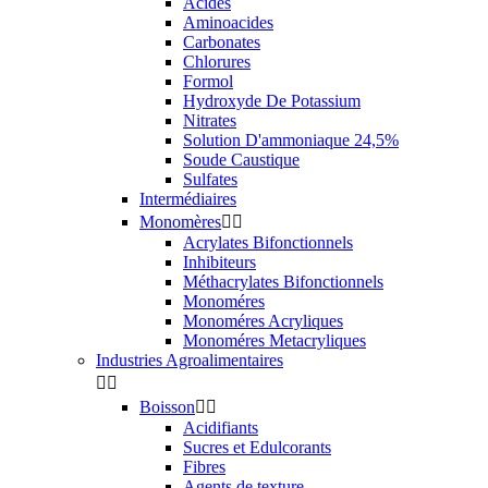
Acides
Aminoacides
Carbonates
Chlorures
Formol
Hydroxyde De Potassium
Nitrates
Solution D'ammoniaque 24,5%
Soude Caustique
Sulfates
Intermédiaires
Monomères


Acrylates Bifonctionnels
Inhibiteurs
Méthacrylates Bifonctionnels
Monoméres
Monoméres Acryliques
Monoméres Metacryliques
Industries Agroalimentaires


Boisson


Acidifiants
Sucres et Edulcorants
Fibres
Agents de texture