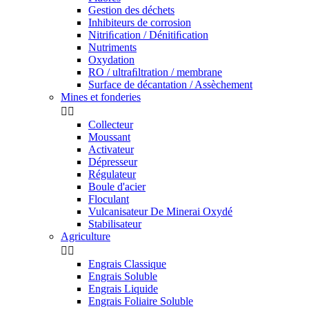
Gestion des déchets
Inhibiteurs de corrosion
Nitriﬁcation / Dénitiﬁcation
Nutriments
Oxydation
RO / ultraﬁltration / membrane
Surface de décantation / Assèchement
Mines et fonderies


Collecteur
Moussant
Activateur
Dépresseur
Régulateur
Boule d'acier
Floculant
Vulcanisateur De Minerai Oxydé
Stabilisateur
Agriculture


Engrais Classique
Engrais Soluble
Engrais Liquide
Engrais Foliaire Soluble