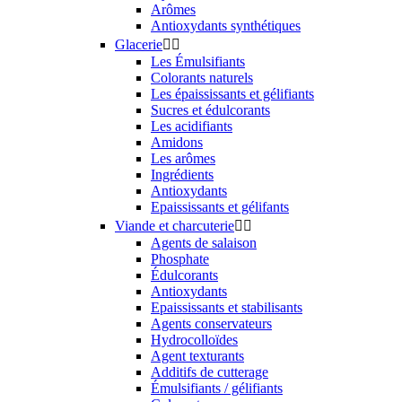
Arômes
Antioxydants synthétiques
Glacerie


Les Émulsifiants
Colorants naturels
Les épaississants et gélifiants
Sucres et édulcorants
Les acidifiants
Amidons
Les arômes
Ingrédients
Antioxydants
Epaississants et gélifants
Viande et charcuterie


Agents de salaison
Phosphate
Édulcorants
Antioxydants
Epaississants et stabilisants
Agents conservateurs
Hydrocolloïdes
Agent texturants
Additifs de cutterage
Émulsifiants / gélifiants