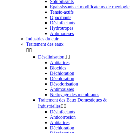
Solubilisants
Epaississants et modificateurs de rhéologie
Tensio-actifs
Opacifiants
Désinfectants
Hydrotropes
Antimousses
Industries du cuir
Traitement des eaux


Désalinisation


Antitartres
Biocides
Déchloration
Décoloration
Désodorisation
Antimousses
Nettoyage des membranes
Traitement des Eaux Domestiques &
Industrielles


Désinfectants
Anticorrosion
Antitartres
Déchloration