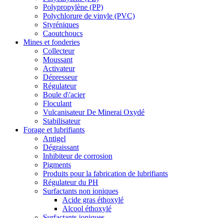
Polypropylène (PP)
Polychlorure de vinyle (PVC)
Styréniques
Caoutchoucs
Mines et fonderies
Collecteur
Moussant
Activateur
Dépresseur
Régulateur
Boule d\'acier
Floculant
Vulcanisateur De Minerai Oxydé
Stabilisateur
Forage et lubrifiants
Antigel
Dégraissant
Inhibiteur de corrosion
Pigments
Produits pour la fabrication de lubrifiants
Régulateur du PH
Surfactants non ioniques
Acide gras éthoxylé
Alcool éthoxylé
Surfactants ioniques