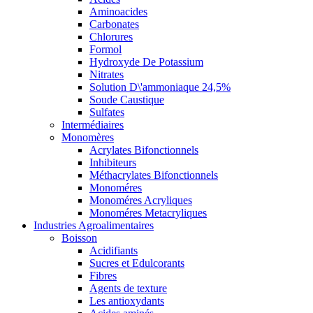
Aminoacides
Carbonates
Chlorures
Formol
Hydroxyde De Potassium
Nitrates
Solution D\'ammoniaque 24,5%
Soude Caustique
Sulfates
Intermédiaires
Monomères
Acrylates Bifonctionnels
Inhibiteurs
Méthacrylates Bifonctionnels
Monoméres
Monoméres Acryliques
Monoméres Metacryliques
Industries Agroalimentaires
Boisson
Acidifiants
Sucres et Edulcorants
Fibres
Agents de texture
Les antioxydants