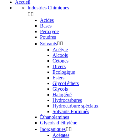
Accueil
Industries Chimiques


Acides
Bases
Peroxyde
Poudres
Solvants


Acétyle
Alcools
Cétones
Divers
Écologique
Esters
Glycol éthers
Glycols
Halogéné
Hydrocarbures
Hydrocarbure spéciaux
Solvants Formuiés
Éthanolamines
Glycols d’éthylène
Inorganiques


Acétates