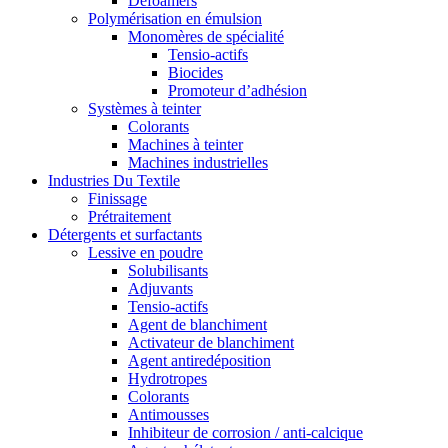
Defoamers
Polymérisation en émulsion
Monomères de spécialité
Tensio-actifs
Biocides
Promoteur d’adhésion
Systèmes à teinter
Colorants
Machines à teinter
Machines industrielles
Industries Du Textile
Finissage
Prétraitement
Détergents et surfactants
Lessive en poudre
Solubilisants
Adjuvants
Tensio-actifs
Agent de blanchiment
Activateur de blanchiment
Agent antiredéposition
Hydrotropes
Colorants
Antimousses
Inhibiteur de corrosion / anti-calcique