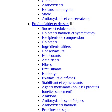
Colorants
Antioxydants
Exhausteur de goût
Sucre
Antioxydants et conservateurs
Produit laitier et dessert


Sucres et édulcorants
Colorants naturels et synthétiques
Excipients de compression
Colorants
Ingrédients laitiers
Conservateurs
Édulcorants
Acidifiants
Fibres
Émulsifiants
Enrobage
Exaltateurs d’arômes
Stabilisant et épaississants
Agents moussants (pour les produits
fouettés seulement)
Amidons
Antioxydants synthétiques
Antioxydants naturels
Protéines de soja