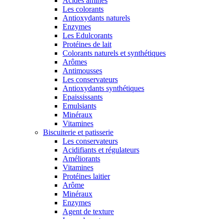
Acides aminés
Les colorants
Antioxydants naturels
Enzymes
Les Edulcorants
Protéines de lait
Colorants naturels et synthétiques
Arômes
Antimousses
Les conservateurs
Antioxydants synthétiques
Epaississants
Emulsiants
Minéraux
Vitamines
Biscuiterie et patisserie
Les conservateurs
Acidifiants et régulateurs
Améliorants
Vitamines
Protéines laitier
Arôme
Minéraux
Enzymes
Agent de texture