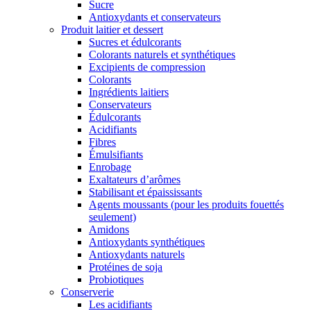
Sucre
Antioxydants et conservateurs
Produit laitier et dessert
Sucres et édulcorants
Colorants naturels et synthétiques
Excipients de compression
Colorants
Ingrédients laitiers
Conservateurs
Édulcorants
Acidifiants
Fibres
Émulsifiants
Enrobage
Exaltateurs d’arômes
Stabilisant et épaississants
Agents moussants (pour les produits fouettés
seulement)
Amidons
Antioxydants synthétiques
Antioxydants naturels
Protéines de soja
Probiotiques
Conserverie
Les acidifiants