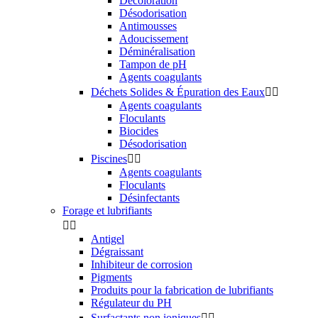
Décoloration
Désodorisation
Antimousses
Adoucissement
Déminéralisation
Tampon de pH
Agents coagulants
Déchets Solides & Épuration des Eaux


Agents coagulants
Floculants
Biocides
Désodorisation
Piscines


Agents coagulants
Floculants
Désinfectants
Forage et lubrifiants


Antigel
Dégraissant
Inhibiteur de corrosion
Pigments
Produits pour la fabrication de lubrifiants
Régulateur du PH
Surfactants non ioniques

