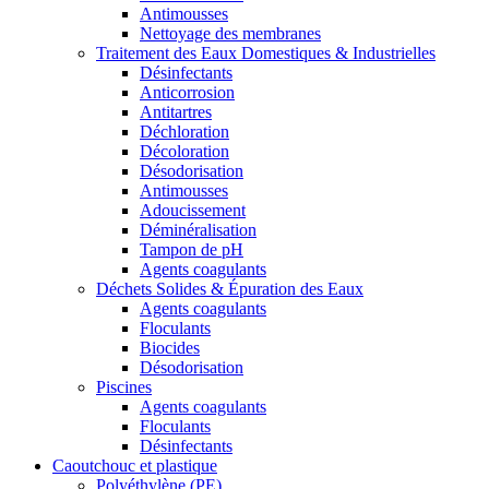
Antimousses
Nettoyage des membranes
Traitement des Eaux Domestiques & Industrielles
Désinfectants
Anticorrosion
Antitartres
Déchloration
Décoloration
Désodorisation
Antimousses
Adoucissement
Déminéralisation
Tampon de pH
Agents coagulants
Déchets Solides & Épuration des Eaux
Agents coagulants
Floculants
Biocides
Désodorisation
Piscines
Agents coagulants
Floculants
Désinfectants
Caoutchouc et plastique
Polyéthylène (PE)