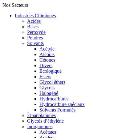
Nos Secteurs
Industries Chimiques
Acides
Bases
Peroxyde
Poudres
Solvants
Acétyle
Alcools
Cétones
Divers
Écologique
Esters
Glycol éthers
Glycols
Halogéné
Hydrocarbures
Hydrocarbure spéciaux
Solvants Formuiés
Éthanolamines
Glycols d’éthylène
Inorganiques
Acétates
Acides