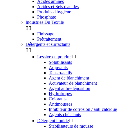
Acides aminés
Acides et Sels d'acides
Produits d'hygiène
Phosphate
Industries Du Textile


Finissage
Prétraitement
Détergents et surfactants


Lessive en poudre


Solubilisants
Adjuvants
Tensio-actifs
Agent de blanchiment
Activateur de blanchiment
Agent antiredéposition
Hydrotropes
Colorants
Antimousses
Inhibiteur de corrosion / anti-calcique
Agents chélatants
Détergent liquide


Stabilisateurs de mousse