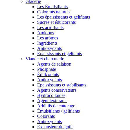
Glacerie
Les Émulsifiants
Colorants naturels
Les épaississants et gélifiants
Sucres et édulcorants
Les acidifiants
Amidons
Les arômes
Ingrédients
Antioxydants
Epaississants et gélifants
Viande et charcuterie
Agents de salaison
Phosphate
Édulcorants
Antioxydants
Epaississants et stabilisants
Agents conservateurs
Hydrocolloïdes
Agent texturants
Additifs de cutterage
Émulsifiants / gélifiants
Colorants
Antioxydants
Exhausteur de goût