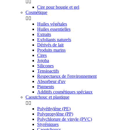


Cire pour bougie et gel
Cosmétique


Huiles végétales
Huiles essentielles
Extraits
Exfoliants naturels
Dérivés de lait
Produits marins
Cires
Jojoba
Silicones
Tensioactifs
Respectueux de l'environnement
Absorbeur d'uv
Pigments
Additifs cosmétiques spéciaux
Caoutchouc et plastique


Polyéthylène (PE)
Polypropylène (PP)
Polychlorure de vinyle (PVC)
Styréniques
Caoutchoucs