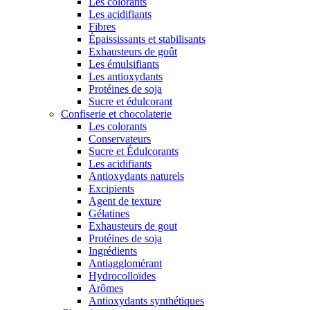
Les colorants
Les acidifiants
Fibres
Épaississants et stabilisants
Exhausteurs de goût
Les émulsifiants
Les antioxydants
Protéines de soja
Sucre et édulcorant
Confiserie et chocolaterie
Les colorants
Conservateurs
Sucre et Édulcorants
Les acidifiants
Antioxydants naturels
Excipients
Agent de texture
Gélatines
Exhausteurs de gout
Protéines de soja
Ingrédients
Antiagglomérant
Hydrocolloïdes
Arômes
Antioxydants synthétiques