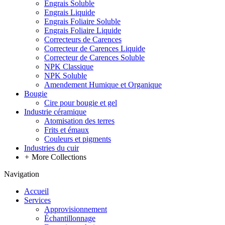
Engrais Soluble
Engrais Liquide
Engrais Foliaire Soluble
Engrais Foliaire Liquide
Correcteurs de Carences
Correcteur de Carences Liquide
Correcteur de Carences Soluble
NPK Classique
NPK Soluble
Amendement Humique et Organique
Bougie
Cire pour bougie et gel
Industrie céramique
Atomisation des terres
Frits et émaux
Couleurs et pigments
Industries du cuir
+
More Collections
Navigation
Accueil
Services
Approvisionnement
Échantillonnage