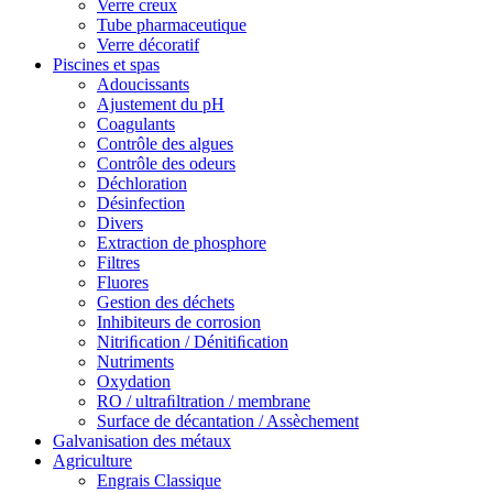
Verre creux
Tube pharmaceutique
Verre décoratif
Piscines et spas
Adoucissants
Ajustement du pH
Coagulants
Contrôle des algues
Contrôle des odeurs
Déchloration
Désinfection
Divers
Extraction de phosphore
Filtres
Fluores
Gestion des déchets
Inhibiteurs de corrosion
Nitriﬁcation / Dénitiﬁcation
Nutriments
Oxydation
RO / ultraﬁltration / membrane
Surface de décantation / Assèchement
Galvanisation des métaux
Agriculture
Engrais Classique