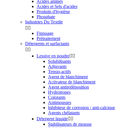
Acides aminés
Acides et Sels d'acides
Produits d'hygiène
Phosphate
Industries Du Textile


Finissage
Prétraitement
Détergents et surfactants


Lessive en poudre


Solubilisants
Adjuvants
Tensio-actifs
Agent de blanchiment
Activateur de blanchiment
Agent antiredéposition
Hydrotropes
Colorants
Antimousses
Inhibiteur de corrosion / anti-calcique
Agents chélatants
Détergent liquide


Stabilisateurs de mousse