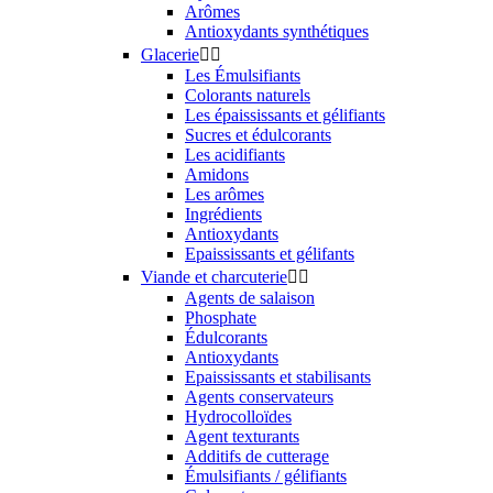
Arômes
Antioxydants synthétiques
Glacerie


Les Émulsifiants
Colorants naturels
Les épaississants et gélifiants
Sucres et édulcorants
Les acidifiants
Amidons
Les arômes
Ingrédients
Antioxydants
Epaississants et gélifants
Viande et charcuterie


Agents de salaison
Phosphate
Édulcorants
Antioxydants
Epaississants et stabilisants
Agents conservateurs
Hydrocolloïdes
Agent texturants
Additifs de cutterage
Émulsifiants / gélifiants