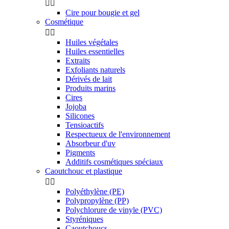


Cire pour bougie et gel
Cosmétique


Huiles végétales
Huiles essentielles
Extraits
Exfoliants naturels
Dérivés de lait
Produits marins
Cires
Jojoba
Silicones
Tensioactifs
Respectueux de l'environnement
Absorbeur d'uv
Pigments
Additifs cosmétiques spéciaux
Caoutchouc et plastique


Polyéthylène (PE)
Polypropylène (PP)
Polychlorure de vinyle (PVC)
Styréniques
Caoutchoucs