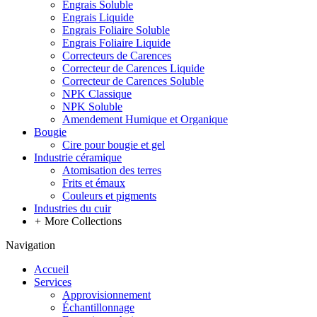
Engrais Soluble
Engrais Liquide
Engrais Foliaire Soluble
Engrais Foliaire Liquide
Correcteurs de Carences
Correcteur de Carences Liquide
Correcteur de Carences Soluble
NPK Classique
NPK Soluble
Amendement Humique et Organique
Bougie
Cire pour bougie et gel
Industrie céramique
Atomisation des terres
Frits et émaux
Couleurs et pigments
Industries du cuir
+
More Collections
Navigation
Accueil
Services
Approvisionnement
Échantillonnage