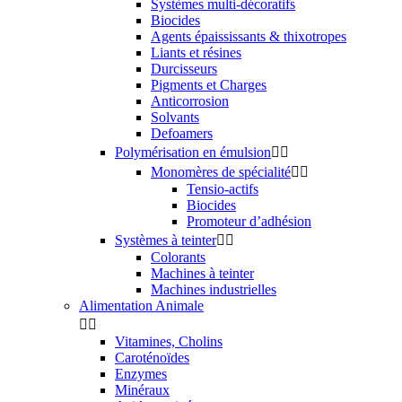
Systèmes multi-décoratifs
Biocides
Agents épaississants & thixotropes
Liants et résines
Durcisseurs
Pigments et Charges
Anticorrosion
Solvants
Defoamers
Polymérisation en émulsion


Monomères de spécialité


Tensio-actifs
Biocides
Promoteur d’adhésion
Systèmes à teinter


Colorants
Machines à teinter
Machines industrielles
Alimentation Animale


Vitamines, Cholins
Caroténoïdes
Enzymes
Minéraux