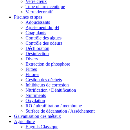
Verre creux
Tube pharmaceutique
Verre décoratif
Piscines et spas
Adoucissants
Ajustement du pH
Coagulants
Contrôle des algues
Contrôle des odeurs
Déchloration
Désinfection
Divers
Extraction de phosphore
Filtres
Fluores
Gestion des déchets
Inhibiteurs de corrosion
Nitriﬁcation / Dénitiﬁcation
Nutriments
Oxydation
RO / ultraﬁltration / membrane
Surface de décantation / Assèchement
Galvanisation des métaux
Agriculture
Engrais Classique