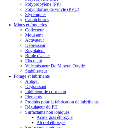
Polypropylène (PP)
Polychlorure de vinyle (PVC)
Styréniques
Caoutchoucs
Mines et fonderies
Collecteur
Moussant
Activateur
Dépresseur
Régulateur
Boule d\'acier
Floculant
Vulcanisateur De Minerai Oxydé
Stabilisateur
Forage et lubrifiants
Antigel
Dégraissant
Inhibiteur de corrosion
Pigments
Produits pour la fabrication de lubrifiants
Régulateur du PH
Surfactants non ioniques
Acide gras éthoxylé
Alcool éthoxylé
Surfactants ioniques