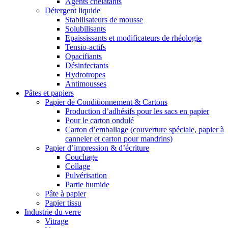
Agents chélatants
Détergent liquide
Stabilisateurs de mousse
Solubilisants
Epaississants et modificateurs de rhéologie
Tensio-actifs
Opacifiants
Désinfectants
Hydrotropes
Antimousses
Pâtes et papiers
Papier de Conditionnement & Cartons
Production d’adhésifs pour les sacs en papier
Pour le carton ondulé
Carton d’emballage (couverture spéciale, papier à
canneler et carton pour mandrins)
Papier d’impression & d’écriture
Couchage
Collage
Pulvérisation
Partie humide
Pâte à papier
Papier tissu
Industrie du verre
Vitrage