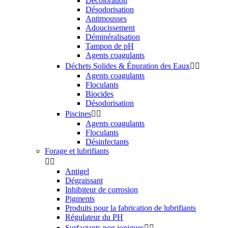
Décoloration
Désodorisation
Antimousses
Adoucissement
Déminéralisation
Tampon de pH
Agents coagulants
Déchets Solides & Épuration des Eaux


Agents coagulants
Floculants
Biocides
Désodorisation
Piscines


Agents coagulants
Floculants
Désinfectants
Forage et lubrifiants


Antigel
Dégraissant
Inhibiteur de corrosion
Pigments
Produits pour la fabrication de lubrifiants
Régulateur du PH
Surfactants non ioniques

