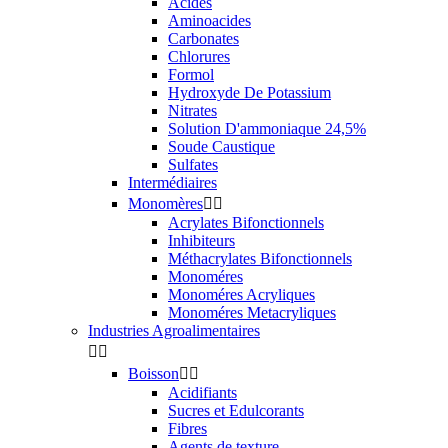
Acides
Aminoacides
Carbonates
Chlorures
Formol
Hydroxyde De Potassium
Nitrates
Solution D'ammoniaque 24,5%
Soude Caustique
Sulfates
Intermédiaires
Monomères


Acrylates Bifonctionnels
Inhibiteurs
Méthacrylates Bifonctionnels
Monoméres
Monoméres Acryliques
Monoméres Metacryliques
Industries Agroalimentaires


Boisson


Acidifiants
Sucres et Edulcorants
Fibres
Agents de texture