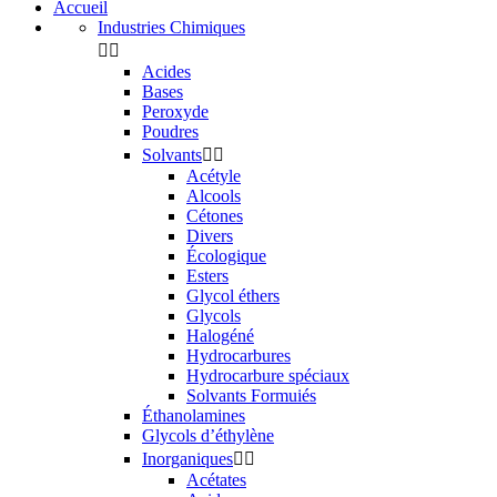
Accueil
Industries Chimiques


Acides
Bases
Peroxyde
Poudres
Solvants


Acétyle
Alcools
Cétones
Divers
Écologique
Esters
Glycol éthers
Glycols
Halogéné
Hydrocarbures
Hydrocarbure spéciaux
Solvants Formuiés
Éthanolamines
Glycols d’éthylène
Inorganiques


Acétates