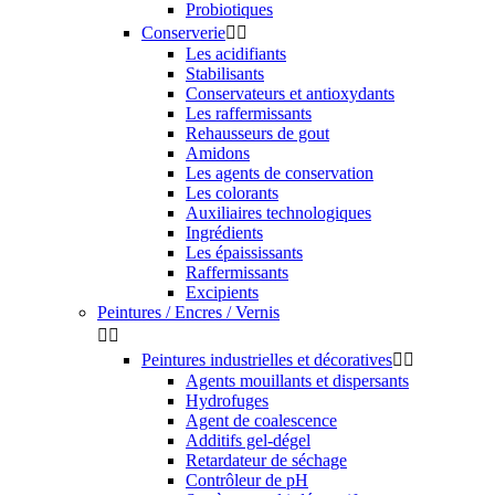
Probiotiques
Conserverie


Les acidifiants
Stabilisants
Conservateurs et antioxydants
Les raffermissants
Rehausseurs de gout
Amidons
Les agents de conservation
Les colorants
Auxiliaires technologiques
Ingrédients
Les épaississants
Raffermissants
Excipients
Peintures / Encres / Vernis


Peintures industrielles et décoratives


Agents mouillants et dispersants
Hydrofuges
Agent de coalescence
Additifs gel-dégel
Retardateur de séchage
Contrôleur de pH