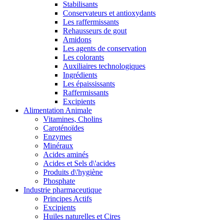
Stabilisants
Conservateurs et antioxydants
Les raffermissants
Rehausseurs de gout
Amidons
Les agents de conservation
Les colorants
Auxiliaires technologiques
Ingrédients
Les épaississants
Raffermissants
Excipients
Alimentation Animale
Vitamines, Cholins
Caroténoïdes
Enzymes
Minéraux
Acides aminés
Acides et Sels d\'acides
Produits d\'hygiène
Phosphate
Industrie pharmaceutique
Principes Actifs
Excipients
Huiles naturelles et Cires