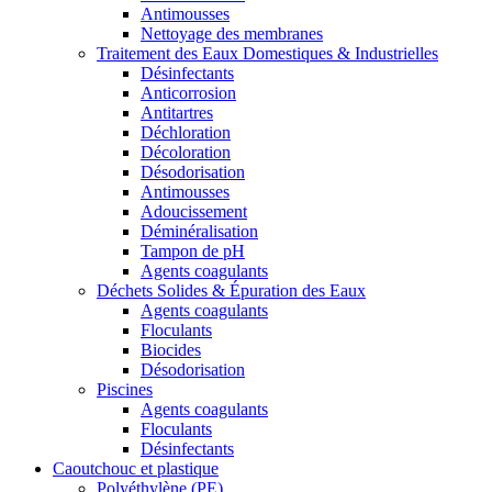
Antimousses
Nettoyage des membranes
Traitement des Eaux Domestiques & Industrielles
Désinfectants
Anticorrosion
Antitartres
Déchloration
Décoloration
Désodorisation
Antimousses
Adoucissement
Déminéralisation
Tampon de pH
Agents coagulants
Déchets Solides & Épuration des Eaux
Agents coagulants
Floculants
Biocides
Désodorisation
Piscines
Agents coagulants
Floculants
Désinfectants
Caoutchouc et plastique
Polyéthylène (PE)