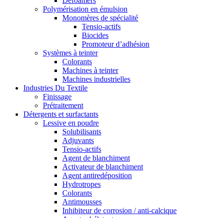
Defoamers
Polymérisation en émulsion
Monomères de spécialité
Tensio-actifs
Biocides
Promoteur d’adhésion
Systèmes à teinter
Colorants
Machines à teinter
Machines industrielles
Industries Du Textile
Finissage
Prétraitement
Détergents et surfactants
Lessive en poudre
Solubilisants
Adjuvants
Tensio-actifs
Agent de blanchiment
Activateur de blanchiment
Agent antiredéposition
Hydrotropes
Colorants
Antimousses
Inhibiteur de corrosion / anti-calcique