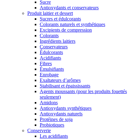
Sucre
Antioxydants et conservateurs
Produit laitier et dessert
Sucres et édulcorants
Colorants naturels et synthétiques
Excipients de compression
Colorants
Ingrédients laitiers
Conservateurs
Édulcorants
Acidifiants
Fibres
Émulsifiants
Enrobage
Exaltateurs d’arômes
Stabilisant et épaississants
Agents moussants (pour les produits fouettés
seulement)
Amidons
Antioxydants synthétiques
Antioxydants naturels
Protéines de soja
Probiotiques
Conserverie
Les acidifiants