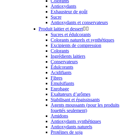
Colorants
Antioxydants
Exhausteur de goût
Sucre
Antioxydants et conservateurs
Produit laitier et dessert


Sucres et édulcorants
Colorants naturels et synthétiques
Excipients de compression
Colorants
Ingrédients laitiers
Conservateurs
Édulcorants
Acidifiants
Fibres
Émulsifiants
Enrobage
Exaltateurs d’arômes
Stabilisant et épaississants
Agents moussants (pour les produits
fouettés seulement)
Amidons
Antioxydants synthétiques
Antioxydants naturels
Protéines de soja