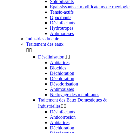
Solubilisants
Epaississants et modificateurs de rhéologie
Tensio-actifs
Opacifiants
Désinfectants
Hydrotropes
Antimousses
Industries du cuir
Traitement des eaux


Désalinisation


Antitartres
Biocides
Déchloration
Décoloration
Désodorisation
Antimousses
Nettoyage des membranes
Traitement des Eaux Domestiques &
Industrielles


Désinfectants
Anticorrosion
Antitartres
Déchloration