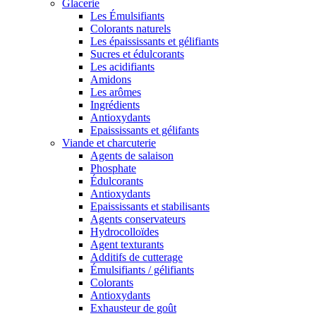
Glacerie
Les Émulsifiants
Colorants naturels
Les épaississants et gélifiants
Sucres et édulcorants
Les acidifiants
Amidons
Les arômes
Ingrédients
Antioxydants
Epaississants et gélifants
Viande et charcuterie
Agents de salaison
Phosphate
Édulcorants
Antioxydants
Epaississants et stabilisants
Agents conservateurs
Hydrocolloïdes
Agent texturants
Additifs de cutterage
Émulsifiants / gélifiants
Colorants
Antioxydants
Exhausteur de goût