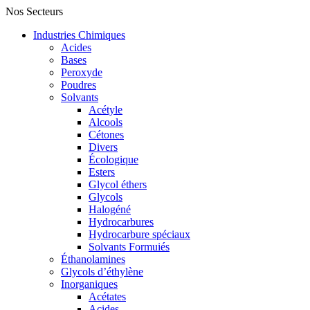
Nos Secteurs
Industries Chimiques
Acides
Bases
Peroxyde
Poudres
Solvants
Acétyle
Alcools
Cétones
Divers
Écologique
Esters
Glycol éthers
Glycols
Halogéné
Hydrocarbures
Hydrocarbure spéciaux
Solvants Formuiés
Éthanolamines
Glycols d’éthylène
Inorganiques
Acétates
Acides