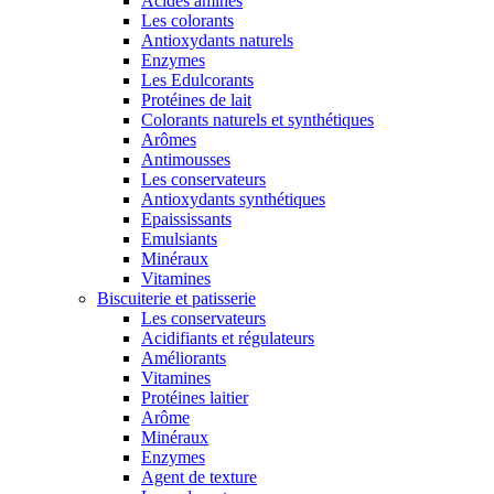
Acides aminés
Les colorants
Antioxydants naturels
Enzymes
Les Edulcorants
Protéines de lait
Colorants naturels et synthétiques
Arômes
Antimousses
Les conservateurs
Antioxydants synthétiques
Epaississants
Emulsiants
Minéraux
Vitamines
Biscuiterie et patisserie
Les conservateurs
Acidifiants et régulateurs
Améliorants
Vitamines
Protéines laitier
Arôme
Minéraux
Enzymes
Agent de texture