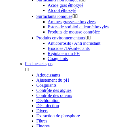
Acide gras éthoxylé
Alcool éthoxylé
Surfactants ioniques


Amines grasses ethoxylées
Esters de sorbitol et leur éthoxylés
Produits de mousse contrôlée
Produits environnementaux


Anticorrosifs / Anti incrustant
Biocides /Désinfectants
Régulateur du PH
Coagulants
Piscines et spas


Adoucissants
Ajustement du pH
Coagulants
Contrôle des algues
Contrôle des odeurs
Déchloration
Désinfection
Divers
Extraction de phosphore
Filtres
Fluores