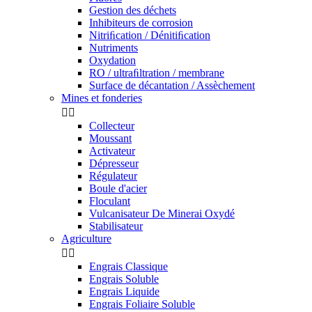
Gestion des déchets
Inhibiteurs de corrosion
Nitriﬁcation / Dénitiﬁcation
Nutriments
Oxydation
RO / ultraﬁltration / membrane
Surface de décantation / Assèchement
Mines et fonderies


Collecteur
Moussant
Activateur
Dépresseur
Régulateur
Boule d'acier
Floculant
Vulcanisateur De Minerai Oxydé
Stabilisateur
Agriculture


Engrais Classique
Engrais Soluble
Engrais Liquide
Engrais Foliaire Soluble