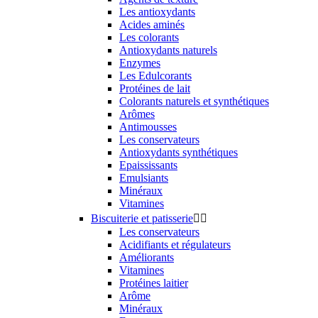
Les antioxydants
Acides aminés
Les colorants
Antioxydants naturels
Enzymes
Les Edulcorants
Protéines de lait
Colorants naturels et synthétiques
Arômes
Antimousses
Les conservateurs
Antioxydants synthétiques
Epaississants
Emulsiants
Minéraux
Vitamines
Biscuiterie et patisserie


Les conservateurs
Acidifiants et régulateurs
Améliorants
Vitamines
Protéines laitier
Arôme
Minéraux