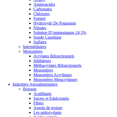
Aminoacides
Carbonates
Chlorures
Formol
Hydroxyde De Potassium
Nitrates
Solution D\'ammoniaque 24,5%
Soude Caustique
Sulfates
Intermédiaires
Monomères
Acrylates Bifonctionnels
Inhibiteurs
Méthacrylates Bifonctionnels
Monoméres
Monoméres Acryliques
Monoméres Metacryliques
Industries Agroalimentaires
Boisson
Acidifiants
Sucres et Edulcorants
Fibres
Agents de texture
Les antioxydants