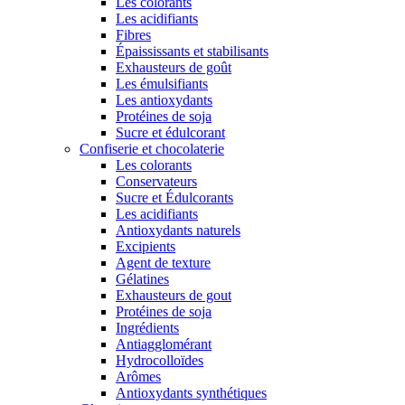
Les colorants
Les acidifiants
Fibres
Épaississants et stabilisants
Exhausteurs de goût
Les émulsifiants
Les antioxydants
Protéines de soja
Sucre et édulcorant
Confiserie et chocolaterie
Les colorants
Conservateurs
Sucre et Édulcorants
Les acidifiants
Antioxydants naturels
Excipients
Agent de texture
Gélatines
Exhausteurs de gout
Protéines de soja
Ingrédients
Antiagglomérant
Hydrocolloïdes
Arômes
Antioxydants synthétiques