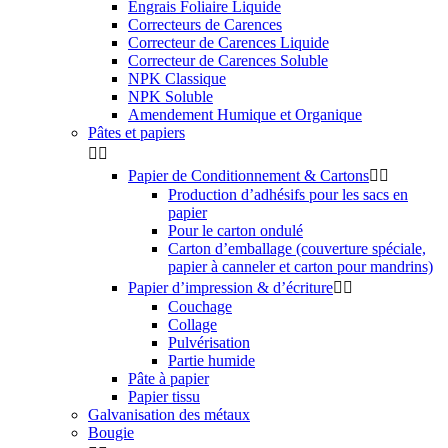
Engrais Foliaire Liquide
Correcteurs de Carences
Correcteur de Carences Liquide
Correcteur de Carences Soluble
NPK Classique
NPK Soluble
Amendement Humique et Organique
Pâtes et papiers


Papier de Conditionnement & Cartons


Production d’adhésifs pour les sacs en
papier
Pour le carton ondulé
Carton d’emballage (couverture spéciale,
papier à canneler et carton pour mandrins)
Papier d’impression & d’écriture


Couchage
Collage
Pulvérisation
Partie humide
Pâte à papier
Papier tissu
Galvanisation des métaux
Bougie