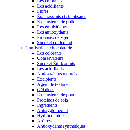
Les colorants
Les acidifiants
Fibres
Épaississants et stabilisants
Exhausteurs de goût
Les émulsifiants
Les antioxydants
Protéines de soja
Sucre et édulcorant
Confiserie et chocolaterie
Les colorants
Conservateurs
Sucre et Édulcorants
Les acidifiants
Antioxydants naturels
Excipients
Agent de texture
Gélatines
Exhausteurs de gout
Protéines de soja
Ingrédients
Antiagglomérant
Hydrocolloïdes
Arômes
Antioxydants synthétiques