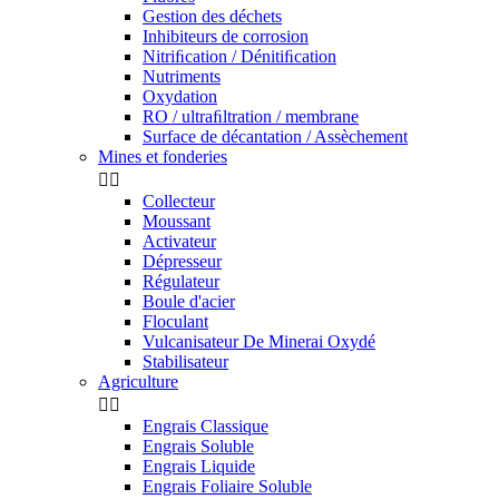
Gestion des déchets
Inhibiteurs de corrosion
Nitriﬁcation / Dénitiﬁcation
Nutriments
Oxydation
RO / ultraﬁltration / membrane
Surface de décantation / Assèchement
Mines et fonderies


Collecteur
Moussant
Activateur
Dépresseur
Régulateur
Boule d'acier
Floculant
Vulcanisateur De Minerai Oxydé
Stabilisateur
Agriculture


Engrais Classique
Engrais Soluble
Engrais Liquide
Engrais Foliaire Soluble