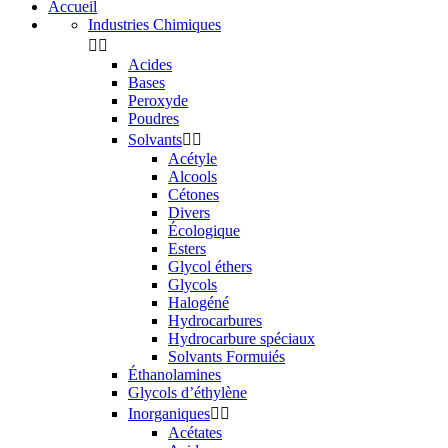
Accueil
Industries Chimiques


Acides
Bases
Peroxyde
Poudres
Solvants


Acétyle
Alcools
Cétones
Divers
Écologique
Esters
Glycol éthers
Glycols
Halogéné
Hydrocarbures
Hydrocarbure spéciaux
Solvants Formuiés
Éthanolamines
Glycols d’éthylène
Inorganiques


Acétates