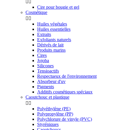


Cire pour bougie et gel
Cosmétique


Huiles végétales
Huiles essentielles
Extraits
Exfoliants naturels
Dérivés de lait
Produits marins
Cires
Jojoba
Silicones
Tensioactifs
Respectueux de l'environnement
Absorbeur d'uv
Pigments
Additifs cosmétiques spéciaux
Caoutchouc et plastique


Polyéthylène (PE)
Polypropylène (PP)
Polychlorure de vinyle (PVC)
Styréniques
Caoutchoucs