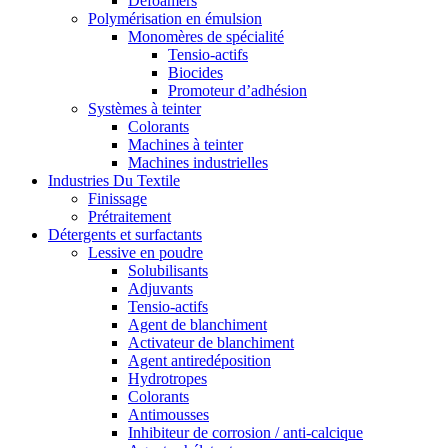
Defoamers
Polymérisation en émulsion
Monomères de spécialité
Tensio-actifs
Biocides
Promoteur d’adhésion
Systèmes à teinter
Colorants
Machines à teinter
Machines industrielles
Industries Du Textile
Finissage
Prétraitement
Détergents et surfactants
Lessive en poudre
Solubilisants
Adjuvants
Tensio-actifs
Agent de blanchiment
Activateur de blanchiment
Agent antiredéposition
Hydrotropes
Colorants
Antimousses
Inhibiteur de corrosion / anti-calcique