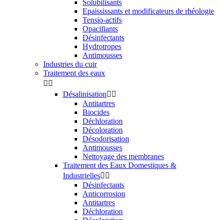
Solubilisants
Epaississants et modificateurs de rhéologie
Tensio-actifs
Opacifiants
Désinfectants
Hydrotropes
Antimousses
Industries du cuir
Traitement des eaux


Désalinisation


Antitartres
Biocides
Déchloration
Décoloration
Désodorisation
Antimousses
Nettoyage des membranes
Traitement des Eaux Domestiques &
Industrielles


Désinfectants
Anticorrosion
Antitartres
Déchloration