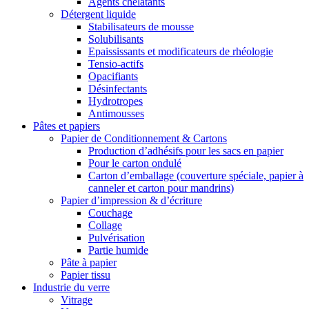
Agents chélatants
Détergent liquide
Stabilisateurs de mousse
Solubilisants
Epaississants et modificateurs de rhéologie
Tensio-actifs
Opacifiants
Désinfectants
Hydrotropes
Antimousses
Pâtes et papiers
Papier de Conditionnement & Cartons
Production d’adhésifs pour les sacs en papier
Pour le carton ondulé
Carton d’emballage (couverture spéciale, papier à
canneler et carton pour mandrins)
Papier d’impression & d’écriture
Couchage
Collage
Pulvérisation
Partie humide
Pâte à papier
Papier tissu
Industrie du verre
Vitrage