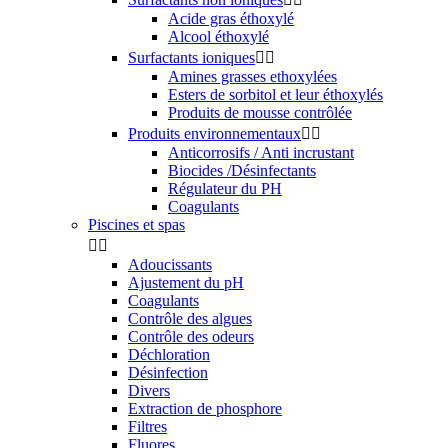
Acide gras éthoxylé
Alcool éthoxylé
Surfactants ioniques


Amines grasses ethoxylées
Esters de sorbitol et leur éthoxylés
Produits de mousse contrôlée
Produits environnementaux


Anticorrosifs / Anti incrustant
Biocides /Désinfectants
Régulateur du PH
Coagulants
Piscines et spas


Adoucissants
Ajustement du pH
Coagulants
Contrôle des algues
Contrôle des odeurs
Déchloration
Désinfection
Divers
Extraction de phosphore
Filtres
Fluores