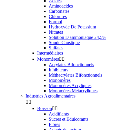
Acides
Aminoacides
Carbonates
Chlorures
Formol
Hydroxyde De Potassium
Nitrates
Solution D'ammoniaque 24,5%
Soude Caustique
Sulfates
Intermédiaires
Monomères


Acrylates Bifonctionnels
Inhibiteurs
Méthacrylates Bifonctionnels
Monoméres
Monoméres Acryliques
Monoméres Metacryliques
Industries Agroalimentaires


Boisson


Acidifiants
Sucres et Edulcorants
Fibres
Agents de texture