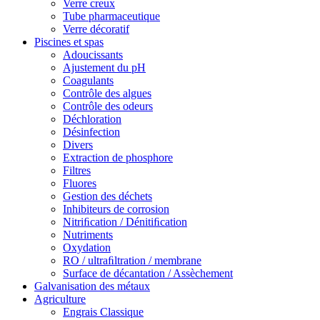
Verre creux
Tube pharmaceutique
Verre décoratif
Piscines et spas
Adoucissants
Ajustement du pH
Coagulants
Contrôle des algues
Contrôle des odeurs
Déchloration
Désinfection
Divers
Extraction de phosphore
Filtres
Fluores
Gestion des déchets
Inhibiteurs de corrosion
Nitriﬁcation / Dénitiﬁcation
Nutriments
Oxydation
RO / ultraﬁltration / membrane
Surface de décantation / Assèchement
Galvanisation des métaux
Agriculture
Engrais Classique