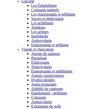
Glacerie
Les Émulsifiants
Colorants naturels
Les épaississants et gélifiants
Sucres et édulcorants
Les acidifiants
Amidons
Les arômes
Ingrédients
Antioxydants
Epaississants et gélifants
Viande et charcuterie
Agents de salaison
Phosphate
Édulcorants
Antioxydants
Epaississants et stabilisants
Agents conservateurs
Hydrocolloïdes
Agent texturants
Additifs de cutterage
Émulsifiants / gélifiants
Colorants
Antioxydants
Exhausteur de goût