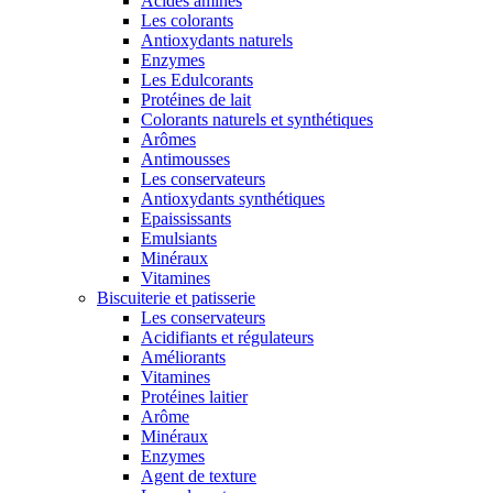
Acides aminés
Les colorants
Antioxydants naturels
Enzymes
Les Edulcorants
Protéines de lait
Colorants naturels et synthétiques
Arômes
Antimousses
Les conservateurs
Antioxydants synthétiques
Epaississants
Emulsiants
Minéraux
Vitamines
Biscuiterie et patisserie
Les conservateurs
Acidifiants et régulateurs
Améliorants
Vitamines
Protéines laitier
Arôme
Minéraux
Enzymes
Agent de texture