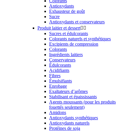
Colorants
Antioxydants
Exhausteur de goût
Sucre
Antioxydants et conservateurs
Produit laitier et dessert


Sucres et édulcorants
Colorants naturels et synthétiques
Excipients de compression
Colorants
Ingrédients laitiers
Conservateurs
Édulcorants
Acidifiants
Fibres
Émulsifiants
Enrobage
Exaltateurs d’arômes
Stabilisant et épaississants
Agents moussants (pour les produits
fouettés seulement)
Amidons
Antioxydants synthétiques
Antioxydants naturels
Protéines de soja