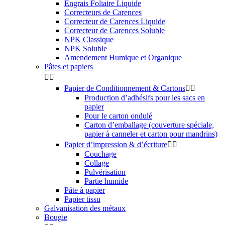
Engrais Foliaire Liquide
Correcteurs de Carences
Correcteur de Carences Liquide
Correcteur de Carences Soluble
NPK Classique
NPK Soluble
Amendement Humique et Organique
Pâtes et papiers


Papier de Conditionnement & Cartons


Production d’adhésifs pour les sacs en
papier
Pour le carton ondulé
Carton d’emballage (couverture spéciale,
papier à canneler et carton pour mandrins)
Papier d’impression & d’écriture


Couchage
Collage
Pulvérisation
Partie humide
Pâte à papier
Papier tissu
Galvanisation des métaux
Bougie