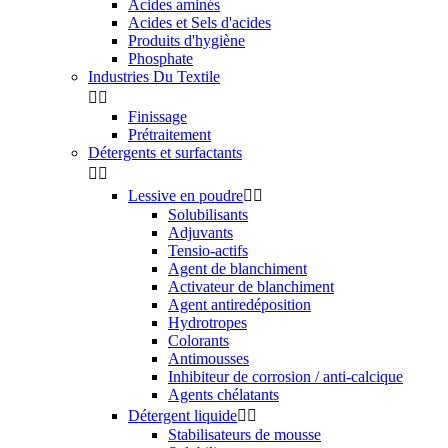
Acides aminés
Acides et Sels d'acides
Produits d'hygiène
Phosphate
Industries Du Textile


Finissage
Prétraitement
Détergents et surfactants


Lessive en poudre


Solubilisants
Adjuvants
Tensio-actifs
Agent de blanchiment
Activateur de blanchiment
Agent antiredéposition
Hydrotropes
Colorants
Antimousses
Inhibiteur de corrosion / anti-calcique
Agents chélatants
Détergent liquide


Stabilisateurs de mousse