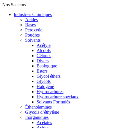
Nos Secteurs
Industries Chimiques
Acides
Bases
Peroxyde
Poudres
Solvants
Acétyle
Alcools
Cétones
Divers
Écologique
Esters
Glycol éthers
Glycols
Halogéné
Hydrocarbures
Hydrocarbure spéciaux
Solvants Formuiés
Éthanolamines
Glycols d’éthylène
Inorganiques
Acétates
Acides