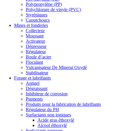
Polypropylène (PP)
Polychlorure de vinyle (PVC)
Styréniques
Caoutchoucs
Mines et fonderies
Collecteur
Moussant
Activateur
Dépresseur
Régulateur
Boule d\'acier
Floculant
Vulcanisateur De Minerai Oxydé
Stabilisateur
Forage et lubrifiants
Antigel
Dégraissant
Inhibiteur de corrosion
Pigments
Produits pour la fabrication de lubrifiants
Régulateur du PH
Surfactants non ioniques
Acide gras éthoxylé
Alcool éthoxylé
Surfactants ioniques