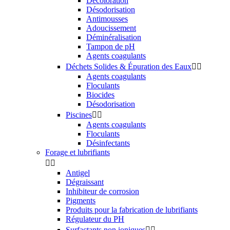
Décoloration
Désodorisation
Antimousses
Adoucissement
Déminéralisation
Tampon de pH
Agents coagulants
Déchets Solides & Épuration des Eaux


Agents coagulants
Floculants
Biocides
Désodorisation
Piscines


Agents coagulants
Floculants
Désinfectants
Forage et lubrifiants


Antigel
Dégraissant
Inhibiteur de corrosion
Pigments
Produits pour la fabrication de lubrifiants
Régulateur du PH
Surfactants non ioniques

