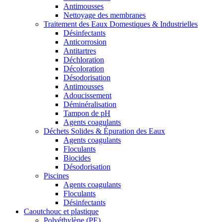
Antimousses
Nettoyage des membranes
Traitement des Eaux Domestiques & Industrielles
Désinfectants
Anticorrosion
Antitartres
Déchloration
Décoloration
Désodorisation
Antimousses
Adoucissement
Déminéralisation
Tampon de pH
Agents coagulants
Déchets Solides & Épuration des Eaux
Agents coagulants
Floculants
Biocides
Désodorisation
Piscines
Agents coagulants
Floculants
Désinfectants
Caoutchouc et plastique
Polyéthylène (PE)