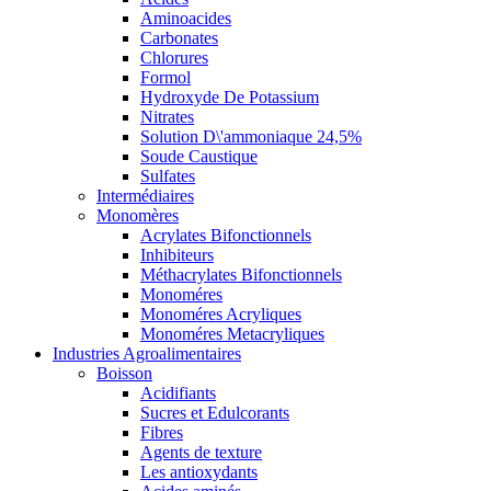
Aminoacides
Carbonates
Chlorures
Formol
Hydroxyde De Potassium
Nitrates
Solution D\'ammoniaque 24,5%
Soude Caustique
Sulfates
Intermédiaires
Monomères
Acrylates Bifonctionnels
Inhibiteurs
Méthacrylates Bifonctionnels
Monoméres
Monoméres Acryliques
Monoméres Metacryliques
Industries Agroalimentaires
Boisson
Acidifiants
Sucres et Edulcorants
Fibres
Agents de texture
Les antioxydants