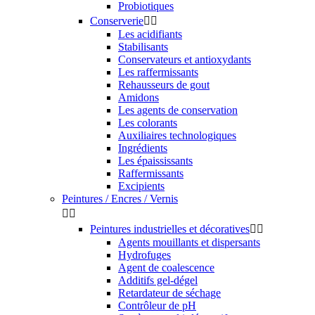
Probiotiques
Conserverie


Les acidifiants
Stabilisants
Conservateurs et antioxydants
Les raffermissants
Rehausseurs de gout
Amidons
Les agents de conservation
Les colorants
Auxiliaires technologiques
Ingrédients
Les épaississants
Raffermissants
Excipients
Peintures / Encres / Vernis


Peintures industrielles et décoratives


Agents mouillants et dispersants
Hydrofuges
Agent de coalescence
Additifs gel-dégel
Retardateur de séchage
Contrôleur de pH