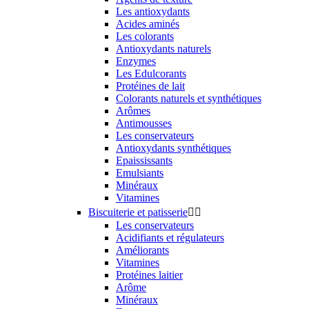
Les antioxydants
Acides aminés
Les colorants
Antioxydants naturels
Enzymes
Les Edulcorants
Protéines de lait
Colorants naturels et synthétiques
Arômes
Antimousses
Les conservateurs
Antioxydants synthétiques
Epaississants
Emulsiants
Minéraux
Vitamines
Biscuiterie et patisserie


Les conservateurs
Acidifiants et régulateurs
Améliorants
Vitamines
Protéines laitier
Arôme
Minéraux