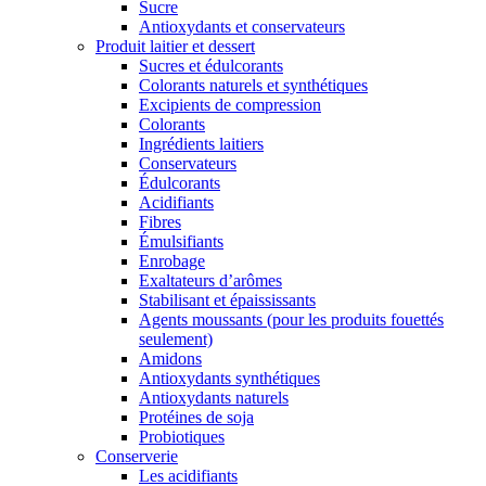
Sucre
Antioxydants et conservateurs
Produit laitier et dessert
Sucres et édulcorants
Colorants naturels et synthétiques
Excipients de compression
Colorants
Ingrédients laitiers
Conservateurs
Édulcorants
Acidifiants
Fibres
Émulsifiants
Enrobage
Exaltateurs d’arômes
Stabilisant et épaississants
Agents moussants (pour les produits fouettés
seulement)
Amidons
Antioxydants synthétiques
Antioxydants naturels
Protéines de soja
Probiotiques
Conserverie
Les acidifiants