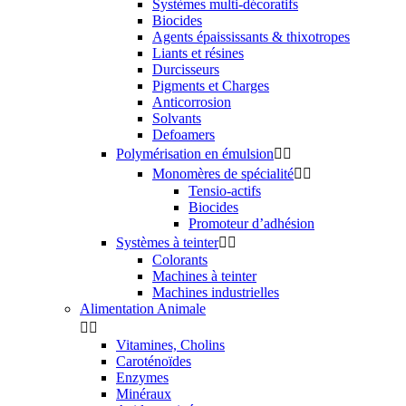
Systèmes multi-décoratifs
Biocides
Agents épaississants & thixotropes
Liants et résines
Durcisseurs
Pigments et Charges
Anticorrosion
Solvants
Defoamers
Polymérisation en émulsion


Monomères de spécialité


Tensio-actifs
Biocides
Promoteur d’adhésion
Systèmes à teinter


Colorants
Machines à teinter
Machines industrielles
Alimentation Animale


Vitamines, Cholins
Caroténoïdes
Enzymes
Minéraux