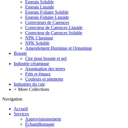
Engrais Soluble
Engrais Liquide
Engrais Foliaire Soluble
Engrais Foliaire Liquide
Correcteurs de Carences
Correcteur de Carences Liquide
Correcteur de Carences Soluble
NPK Classique
NPK Soluble
Amendement Humique et Organique
Bougie
Cire pour bougie et gel
Industrie céramique
Atomisation des terres
Frits et émaux
Couleurs et pigments
Industries du cuir
+
More Collections
Navigation
Accueil
Services
Approvisionnement
Échantillonnage