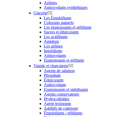
Arômes
Antioxydants synthétiques
Glacerie


Les Émulsifiants
Colorants naturels
Les épaississants et gélifiants
Sucres et édulcorants
Les acidifiants
Amidons
Les arômes
Ingrédients
Antioxydants
Epaississants et gélifants
Viande et charcuterie


Agents de salaison
Phosphate
Édulcorants
Antioxydants
Epaississants et stabilisants
Agents conservateurs
Hydrocolloïdes
Agent texturants
Additifs de cutterage
Émulsifiants / gélifiants