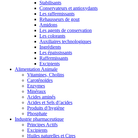
Stabilisants
Conservateurs et antioxydants
Les raffermissants
Rehausseurs de gout
Amidons
Les agents de conservation
Les colorants
Auxiliaires technologiques
Ingrédients
Les épaississants
Raffermissants
Excipients
Alimentation Animale
Vitamines, Cholins
Caroténoïdes
Enzymes
Minéraux
Acides aminés
Acides et Sels d\'acides
Produits d\'hygiène
Phosphate
Industrie pharmaceutique
Principes Actifs
Excipients
Huiles naturelles et Cires