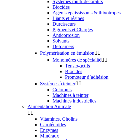
Systèmes multi-décoratifs
Biocides
Agents épaississants & thixotropes
Liants et résines
Durcisseurs
Pigments et Charges
Anticorrosion
Solvants
Defoamers
Polymérisation en émulsion


Monomères de spécialité


Tensio-actifs
Biocides
Promoteur d’adhésion
Systèmes à teinter


Colorants
Machines à teinter
Machines industrielles
Alimentation Animale


Vitamines, Cholins
Caroténoïdes
Enzymes
Minéraux