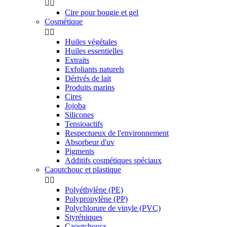


Cire pour bougie et gel
Cosmétique


Huiles végétales
Huiles essentielles
Extraits
Exfoliants naturels
Dérivés de lait
Produits marins
Cires
Jojoba
Silicones
Tensioactifs
Respectueux de l'environnement
Absorbeur d'uv
Pigments
Additifs cosmétiques spéciaux
Caoutchouc et plastique


Polyéthylène (PE)
Polypropylène (PP)
Polychlorure de vinyle (PVC)
Styréniques
Caoutchoucs