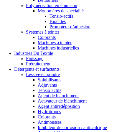
Defoamers
Polymérisation en émulsion
Monomères de spécialité
Tensio-actifs
Biocides
Promoteur d’adhésion
Systèmes à teinter
Colorants
Machines à teinter
Machines industrielles
Industries Du Textile
Finissage
Prétraitement
Détergents et surfactants
Lessive en poudre
Solubilisants
Adjuvants
Tensio-actifs
Agent de blanchiment
Activateur de blanchiment
Agent antiredéposition
Hydrotropes
Colorants
Antimousses
Inhibiteur de corrosion / anti-calcique