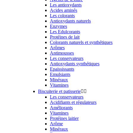
Les antioxydants
Acides aminés
Les colorants
Antioxydants naturels
Enzymes
Les Edulcorants
Protéines de lait
Colorants naturels et synthétiques
Arômes
Antimousses
Les conservateurs
Antioxydants synthétiques
Epaississants
Emulsiants
Minéraux
Vitamines
Biscuiterie et patisserie


Les conservateurs
Acidifiants et régulateurs
Améliorants
Vitamines
Protéines laitier
Arôme
Minéraux