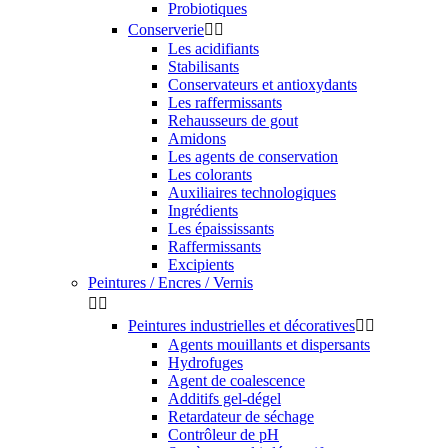
Probiotiques
Conserverie


Les acidifiants
Stabilisants
Conservateurs et antioxydants
Les raffermissants
Rehausseurs de gout
Amidons
Les agents de conservation
Les colorants
Auxiliaires technologiques
Ingrédients
Les épaississants
Raffermissants
Excipients
Peintures / Encres / Vernis


Peintures industrielles et décoratives


Agents mouillants et dispersants
Hydrofuges
Agent de coalescence
Additifs gel-dégel
Retardateur de séchage
Contrôleur de pH