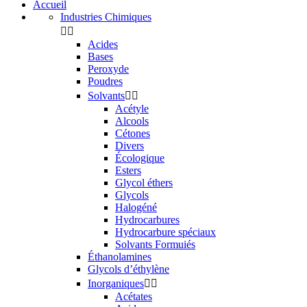
Accueil
Industries Chimiques


Acides
Bases
Peroxyde
Poudres
Solvants


Acétyle
Alcools
Cétones
Divers
Écologique
Esters
Glycol éthers
Glycols
Halogéné
Hydrocarbures
Hydrocarbure spéciaux
Solvants Formuiés
Éthanolamines
Glycols d’éthylène
Inorganiques


Acétates