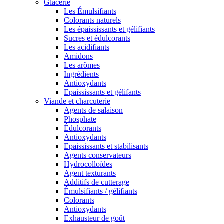
Glacerie
Les Émulsifiants
Colorants naturels
Les épaississants et gélifiants
Sucres et édulcorants
Les acidifiants
Amidons
Les arômes
Ingrédients
Antioxydants
Epaississants et gélifants
Viande et charcuterie
Agents de salaison
Phosphate
Édulcorants
Antioxydants
Epaississants et stabilisants
Agents conservateurs
Hydrocolloïdes
Agent texturants
Additifs de cutterage
Émulsifiants / gélifiants
Colorants
Antioxydants
Exhausteur de goût