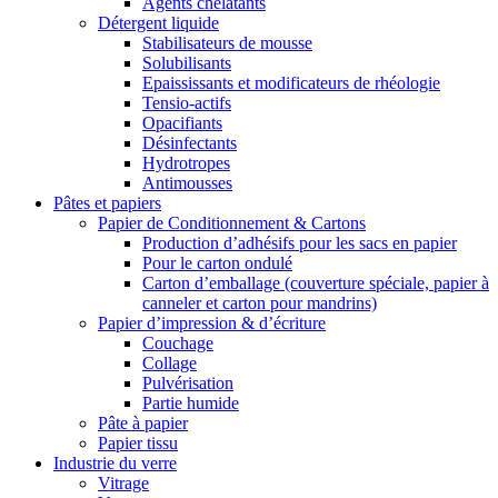
Agents chélatants
Détergent liquide
Stabilisateurs de mousse
Solubilisants
Epaississants et modificateurs de rhéologie
Tensio-actifs
Opacifiants
Désinfectants
Hydrotropes
Antimousses
Pâtes et papiers
Papier de Conditionnement & Cartons
Production d’adhésifs pour les sacs en papier
Pour le carton ondulé
Carton d’emballage (couverture spéciale, papier à
canneler et carton pour mandrins)
Papier d’impression & d’écriture
Couchage
Collage
Pulvérisation
Partie humide
Pâte à papier
Papier tissu
Industrie du verre
Vitrage