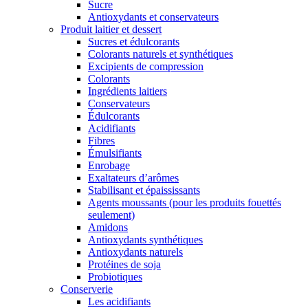
Sucre
Antioxydants et conservateurs
Produit laitier et dessert
Sucres et édulcorants
Colorants naturels et synthétiques
Excipients de compression
Colorants
Ingrédients laitiers
Conservateurs
Édulcorants
Acidifiants
Fibres
Émulsifiants
Enrobage
Exaltateurs d’arômes
Stabilisant et épaississants
Agents moussants (pour les produits fouettés
seulement)
Amidons
Antioxydants synthétiques
Antioxydants naturels
Protéines de soja
Probiotiques
Conserverie
Les acidifiants