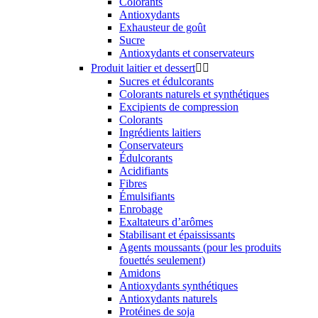
Colorants
Antioxydants
Exhausteur de goût
Sucre
Antioxydants et conservateurs
Produit laitier et dessert


Sucres et édulcorants
Colorants naturels et synthétiques
Excipients de compression
Colorants
Ingrédients laitiers
Conservateurs
Édulcorants
Acidifiants
Fibres
Émulsifiants
Enrobage
Exaltateurs d’arômes
Stabilisant et épaississants
Agents moussants (pour les produits
fouettés seulement)
Amidons
Antioxydants synthétiques
Antioxydants naturels
Protéines de soja