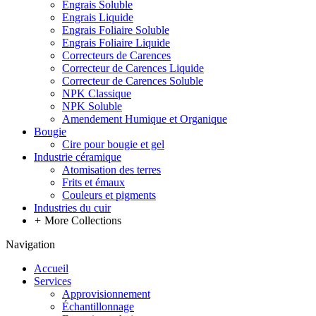
Engrais Soluble
Engrais Liquide
Engrais Foliaire Soluble
Engrais Foliaire Liquide
Correcteurs de Carences
Correcteur de Carences Liquide
Correcteur de Carences Soluble
NPK Classique
NPK Soluble
Amendement Humique et Organique
Bougie
Cire pour bougie et gel
Industrie céramique
Atomisation des terres
Frits et émaux
Couleurs et pigments
Industries du cuir
+
More Collections
Navigation
Accueil
Services
Approvisionnement
Échantillonnage