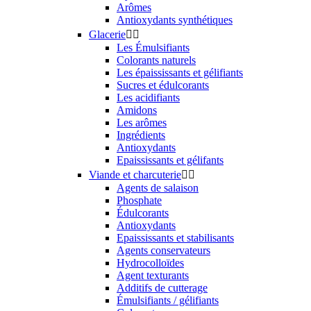
Arômes
Antioxydants synthétiques
Glacerie


Les Émulsifiants
Colorants naturels
Les épaississants et gélifiants
Sucres et édulcorants
Les acidifiants
Amidons
Les arômes
Ingrédients
Antioxydants
Epaississants et gélifants
Viande et charcuterie


Agents de salaison
Phosphate
Édulcorants
Antioxydants
Epaississants et stabilisants
Agents conservateurs
Hydrocolloïdes
Agent texturants
Additifs de cutterage
Émulsifiants / gélifiants