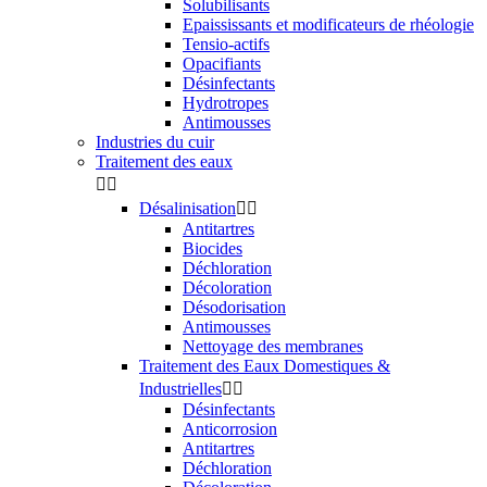
Solubilisants
Epaississants et modificateurs de rhéologie
Tensio-actifs
Opacifiants
Désinfectants
Hydrotropes
Antimousses
Industries du cuir
Traitement des eaux


Désalinisation


Antitartres
Biocides
Déchloration
Décoloration
Désodorisation
Antimousses
Nettoyage des membranes
Traitement des Eaux Domestiques &
Industrielles


Désinfectants
Anticorrosion
Antitartres
Déchloration