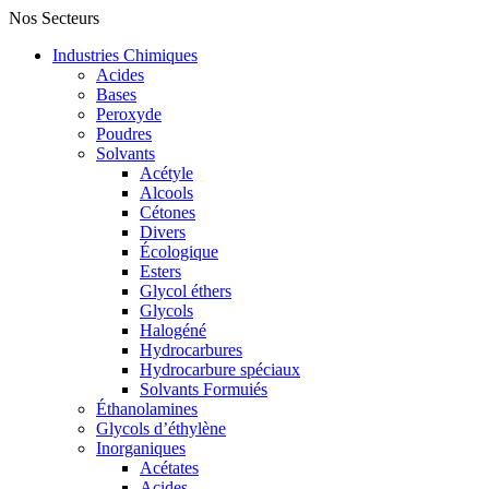
Nos Secteurs
Industries Chimiques
Acides
Bases
Peroxyde
Poudres
Solvants
Acétyle
Alcools
Cétones
Divers
Écologique
Esters
Glycol éthers
Glycols
Halogéné
Hydrocarbures
Hydrocarbure spéciaux
Solvants Formuiés
Éthanolamines
Glycols d’éthylène
Inorganiques
Acétates
Acides