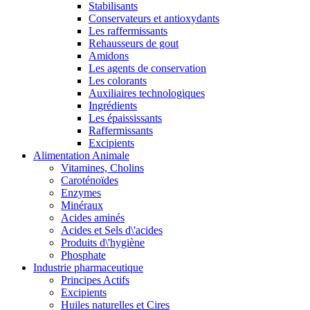
Stabilisants
Conservateurs et antioxydants
Les raffermissants
Rehausseurs de gout
Amidons
Les agents de conservation
Les colorants
Auxiliaires technologiques
Ingrédients
Les épaississants
Raffermissants
Excipients
Alimentation Animale
Vitamines, Cholins
Caroténoïdes
Enzymes
Minéraux
Acides aminés
Acides et Sels d\'acides
Produits d\'hygiène
Phosphate
Industrie pharmaceutique
Principes Actifs
Excipients
Huiles naturelles et Cires