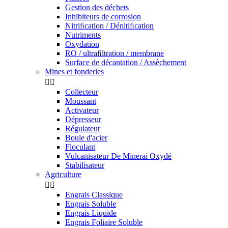
Gestion des déchets
Inhibiteurs de corrosion
Nitriﬁcation / Dénitiﬁcation
Nutriments
Oxydation
RO / ultraﬁltration / membrane
Surface de décantation / Assèchement
Mines et fonderies


Collecteur
Moussant
Activateur
Dépresseur
Régulateur
Boule d'acier
Floculant
Vulcanisateur De Minerai Oxydé
Stabilisateur
Agriculture


Engrais Classique
Engrais Soluble
Engrais Liquide
Engrais Foliaire Soluble