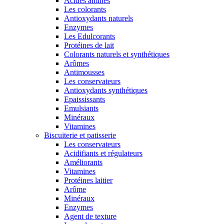
Acides aminés
Les colorants
Antioxydants naturels
Enzymes
Les Edulcorants
Protéines de lait
Colorants naturels et synthétiques
Arômes
Antimousses
Les conservateurs
Antioxydants synthétiques
Epaississants
Emulsiants
Minéraux
Vitamines
Biscuiterie et patisserie
Les conservateurs
Acidifiants et régulateurs
Améliorants
Vitamines
Protéines laitier
Arôme
Minéraux
Enzymes
Agent de texture