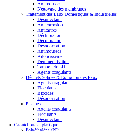
Antimousses
Nettoyage des membranes
Traitement des Eaux Domestiques & Industrielles
Désinfectants
Anticorrosion
Antitartres
Déchloration
Décoloration
Désodorisation
Antimousses
Adoucissement
Déminéralisation
Tampon de pH
Agents coagulants
Déchets Solides & Épuration des Eaux
Agents coagulants
Floculants
Biocides
Désodorisation
Piscines
Agents coagulants
Floculants
Désinfectants
Caoutchouc et plastique
Polyéthylène (PE)