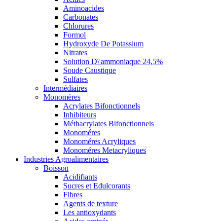
Aminoacides
Carbonates
Chlorures
Formol
Hydroxyde De Potassium
Nitrates
Solution D\'ammoniaque 24,5%
Soude Caustique
Sulfates
Intermédiaires
Monomères
Acrylates Bifonctionnels
Inhibiteurs
Méthacrylates Bifonctionnels
Monoméres
Monoméres Acryliques
Monoméres Metacryliques
Industries Agroalimentaires
Boisson
Acidifiants
Sucres et Edulcorants
Fibres
Agents de texture
Les antioxydants