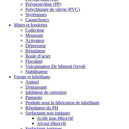
Polypropylène (PP)
Polychlorure de vinyle (PVC)
Styréniques
Caoutchoucs
Mines et fonderies
Collecteur
Moussant
Activateur
Dépresseur
Régulateur
Boule d\'acier
Floculant
Vulcanisateur De Minerai Oxydé
Stabilisateur
Forage et lubrifiants
Antigel
Dégraissant
Inhibiteur de corrosion
Pigments
Produits pour la fabrication de lubrifiants
Régulateur du PH
Surfactants non ioniques
Acide gras éthoxylé
Alcool éthoxylé
Surfactants ioniques