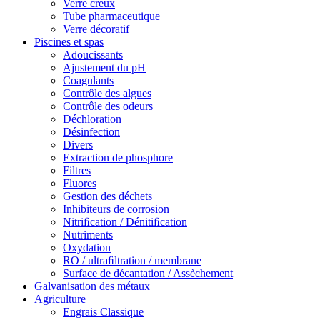
Verre creux
Tube pharmaceutique
Verre décoratif
Piscines et spas
Adoucissants
Ajustement du pH
Coagulants
Contrôle des algues
Contrôle des odeurs
Déchloration
Désinfection
Divers
Extraction de phosphore
Filtres
Fluores
Gestion des déchets
Inhibiteurs de corrosion
Nitriﬁcation / Dénitiﬁcation
Nutriments
Oxydation
RO / ultraﬁltration / membrane
Surface de décantation / Assèchement
Galvanisation des métaux
Agriculture
Engrais Classique