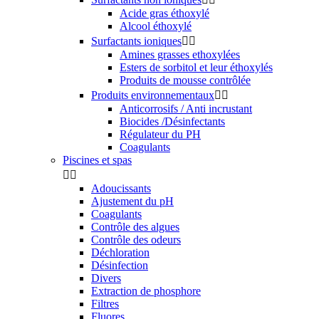
Acide gras éthoxylé
Alcool éthoxylé
Surfactants ioniques


Amines grasses ethoxylées
Esters de sorbitol et leur éthoxylés
Produits de mousse contrôlée
Produits environnementaux


Anticorrosifs / Anti incrustant
Biocides /Désinfectants
Régulateur du PH
Coagulants
Piscines et spas


Adoucissants
Ajustement du pH
Coagulants
Contrôle des algues
Contrôle des odeurs
Déchloration
Désinfection
Divers
Extraction de phosphore
Filtres
Fluores