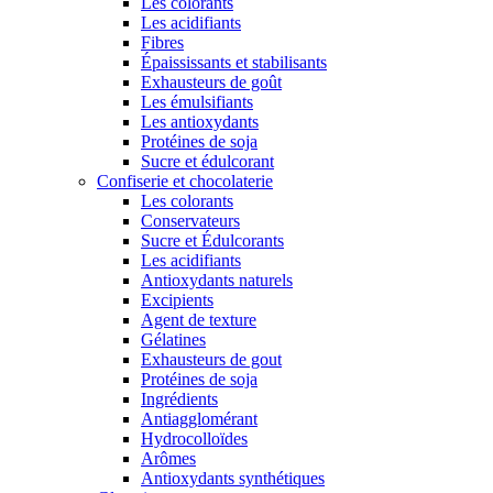
Les colorants
Les acidifiants
Fibres
Épaississants et stabilisants
Exhausteurs de goût
Les émulsifiants
Les antioxydants
Protéines de soja
Sucre et édulcorant
Confiserie et chocolaterie
Les colorants
Conservateurs
Sucre et Édulcorants
Les acidifiants
Antioxydants naturels
Excipients
Agent de texture
Gélatines
Exhausteurs de gout
Protéines de soja
Ingrédients
Antiagglomérant
Hydrocolloïdes
Arômes
Antioxydants synthétiques