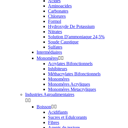
Acides
Aminoacides
Carbonates
Chlorures
Formol
Hydroxyde De Potassium
Nitrates
Solution D'ammoniaque 24,5%
Soude Caustique
Sulfates
Intermédiaires
Monomères


Acrylates Bifonctionnels
Inhibiteurs
Méthacrylates Bifonctionnels
Monoméres
Monoméres Acryliques
Monoméres Metacryliques
Industries Agroalimentaires


Boisson


Acidifiants
Sucres et Edulcorants
Fibres
Agents de texture