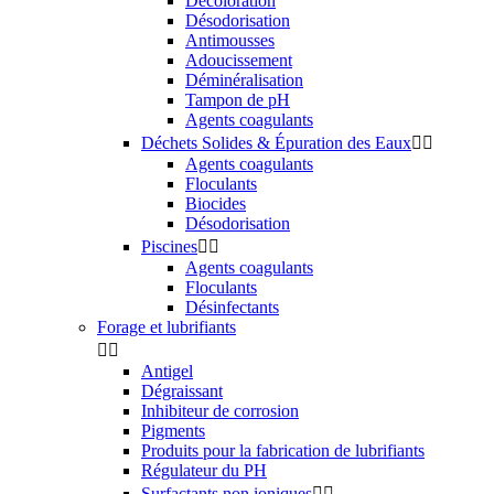
Décoloration
Désodorisation
Antimousses
Adoucissement
Déminéralisation
Tampon de pH
Agents coagulants
Déchets Solides & Épuration des Eaux


Agents coagulants
Floculants
Biocides
Désodorisation
Piscines


Agents coagulants
Floculants
Désinfectants
Forage et lubrifiants


Antigel
Dégraissant
Inhibiteur de corrosion
Pigments
Produits pour la fabrication de lubrifiants
Régulateur du PH
Surfactants non ioniques

