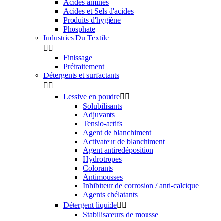
Acides aminés
Acides et Sels d'acides
Produits d'hygiène
Phosphate
Industries Du Textile


Finissage
Prétraitement
Détergents et surfactants


Lessive en poudre


Solubilisants
Adjuvants
Tensio-actifs
Agent de blanchiment
Activateur de blanchiment
Agent antiredéposition
Hydrotropes
Colorants
Antimousses
Inhibiteur de corrosion / anti-calcique
Agents chélatants
Détergent liquide


Stabilisateurs de mousse