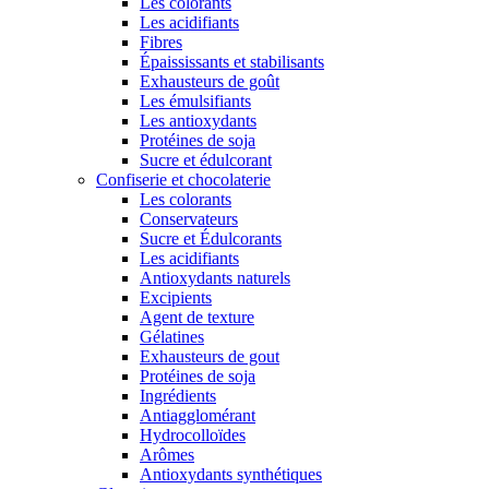
Les colorants
Les acidifiants
Fibres
Épaississants et stabilisants
Exhausteurs de goût
Les émulsifiants
Les antioxydants
Protéines de soja
Sucre et édulcorant
Confiserie et chocolaterie
Les colorants
Conservateurs
Sucre et Édulcorants
Les acidifiants
Antioxydants naturels
Excipients
Agent de texture
Gélatines
Exhausteurs de gout
Protéines de soja
Ingrédients
Antiagglomérant
Hydrocolloïdes
Arômes
Antioxydants synthétiques