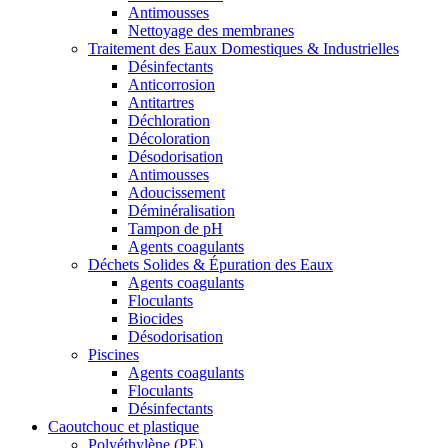
Antimousses
Nettoyage des membranes
Traitement des Eaux Domestiques & Industrielles
Désinfectants
Anticorrosion
Antitartres
Déchloration
Décoloration
Désodorisation
Antimousses
Adoucissement
Déminéralisation
Tampon de pH
Agents coagulants
Déchets Solides & Épuration des Eaux
Agents coagulants
Floculants
Biocides
Désodorisation
Piscines
Agents coagulants
Floculants
Désinfectants
Caoutchouc et plastique
Polyéthylène (PE)