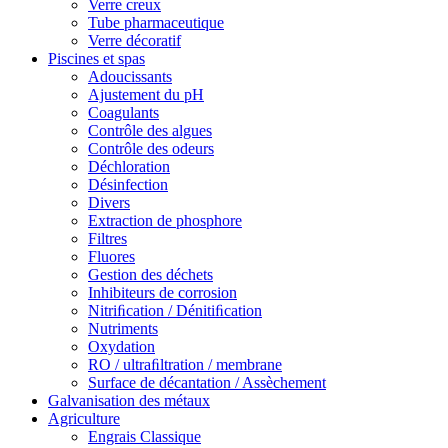
Verre creux
Tube pharmaceutique
Verre décoratif
Piscines et spas
Adoucissants
Ajustement du pH
Coagulants
Contrôle des algues
Contrôle des odeurs
Déchloration
Désinfection
Divers
Extraction de phosphore
Filtres
Fluores
Gestion des déchets
Inhibiteurs de corrosion
Nitriﬁcation / Dénitiﬁcation
Nutriments
Oxydation
RO / ultraﬁltration / membrane
Surface de décantation / Assèchement
Galvanisation des métaux
Agriculture
Engrais Classique