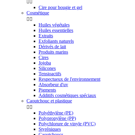


Cire pour bougie et gel
Cosmétique


Huiles végétales
Huiles essentielles
Extraits
Exfoliants naturels
Dérivés de lait
Produits marins
Cires
Jojoba
Silicones
Tensioactifs
Respectueux de l'environnement
Absorbeur d'uv
Pigments
Additifs cosmétiques spéciaux
Caoutchouc et plastique


Polyéthylène (PE)
Polypropylène (PP)
Polychlorure de vinyle (PVC)
Styréniques
Caoutchoucs