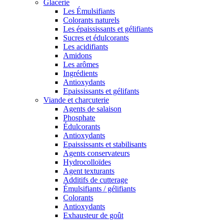
Glacerie
Les Émulsifiants
Colorants naturels
Les épaississants et gélifiants
Sucres et édulcorants
Les acidifiants
Amidons
Les arômes
Ingrédients
Antioxydants
Epaississants et gélifants
Viande et charcuterie
Agents de salaison
Phosphate
Édulcorants
Antioxydants
Epaississants et stabilisants
Agents conservateurs
Hydrocolloïdes
Agent texturants
Additifs de cutterage
Émulsifiants / gélifiants
Colorants
Antioxydants
Exhausteur de goût