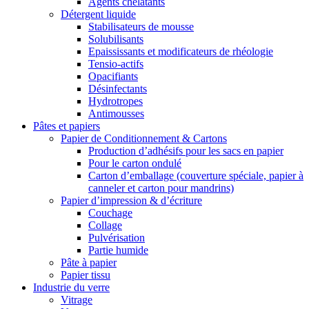
Agents chélatants
Détergent liquide
Stabilisateurs de mousse
Solubilisants
Epaississants et modificateurs de rhéologie
Tensio-actifs
Opacifiants
Désinfectants
Hydrotropes
Antimousses
Pâtes et papiers
Papier de Conditionnement & Cartons
Production d’adhésifs pour les sacs en papier
Pour le carton ondulé
Carton d’emballage (couverture spéciale, papier à
canneler et carton pour mandrins)
Papier d’impression & d’écriture
Couchage
Collage
Pulvérisation
Partie humide
Pâte à papier
Papier tissu
Industrie du verre
Vitrage