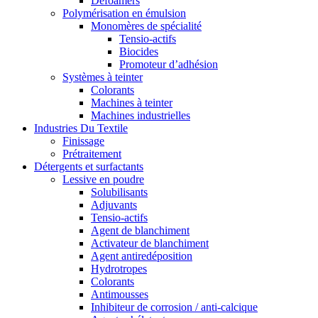
Defoamers
Polymérisation en émulsion
Monomères de spécialité
Tensio-actifs
Biocides
Promoteur d’adhésion
Systèmes à teinter
Colorants
Machines à teinter
Machines industrielles
Industries Du Textile
Finissage
Prétraitement
Détergents et surfactants
Lessive en poudre
Solubilisants
Adjuvants
Tensio-actifs
Agent de blanchiment
Activateur de blanchiment
Agent antiredéposition
Hydrotropes
Colorants
Antimousses
Inhibiteur de corrosion / anti-calcique