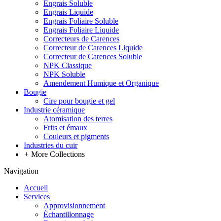
Engrais Soluble
Engrais Liquide
Engrais Foliaire Soluble
Engrais Foliaire Liquide
Correcteurs de Carences
Correcteur de Carences Liquide
Correcteur de Carences Soluble
NPK Classique
NPK Soluble
Amendement Humique et Organique
Bougie
Cire pour bougie et gel
Industrie céramique
Atomisation des terres
Frits et émaux
Couleurs et pigments
Industries du cuir
+
More Collections
Navigation
Accueil
Services
Approvisionnement
Échantillonnage