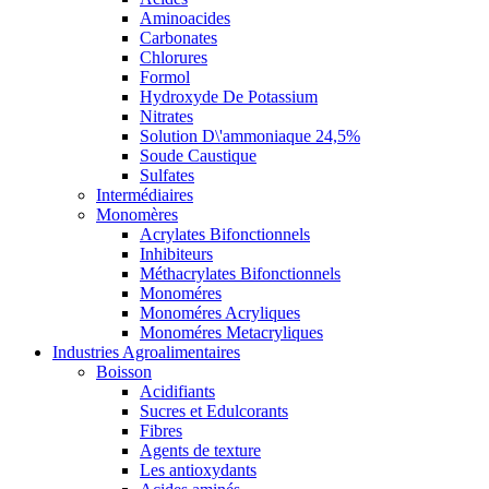
Aminoacides
Carbonates
Chlorures
Formol
Hydroxyde De Potassium
Nitrates
Solution D\'ammoniaque 24,5%
Soude Caustique
Sulfates
Intermédiaires
Monomères
Acrylates Bifonctionnels
Inhibiteurs
Méthacrylates Bifonctionnels
Monoméres
Monoméres Acryliques
Monoméres Metacryliques
Industries Agroalimentaires
Boisson
Acidifiants
Sucres et Edulcorants
Fibres
Agents de texture
Les antioxydants