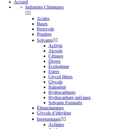
Accueil
Industries Chimiques


Acides
Bases
Peroxyde
Poudres
Solvants


Acétyle
Alcools
Cétones
Divers
Écologique
Esters
Glycol éthers
Glycols
Halogéné
Hydrocarbures
Hydrocarbure spéciaux
Solvants Formuiés
Éthanolamines
Glycols d’éthylène
Inorganiques


Acétates