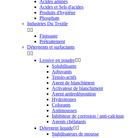
Acides aminés
Acides et Sels d'acides
Produits d'hygiène
Phosphate
Industries Du Textile


Finissage
Prétraitement
Détergents et surfactants


Lessive en poudre


Solubilisants
Adjuvants
Tensio-actifs
Agent de blanchiment
Activateur de blanchiment
Agent antiredéposition
Hydrotropes
Colorants
Antimousses
Inhibiteur de corrosion / anti-calcique
Agents chélatants
Détergent liquide


Stabilisateurs de mousse