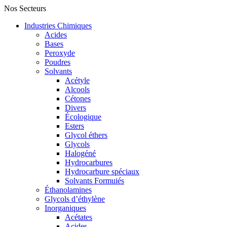
Nos Secteurs
Industries Chimiques
Acides
Bases
Peroxyde
Poudres
Solvants
Acétyle
Alcools
Cétones
Divers
Écologique
Esters
Glycol éthers
Glycols
Halogéné
Hydrocarbures
Hydrocarbure spéciaux
Solvants Formuiés
Éthanolamines
Glycols d’éthylène
Inorganiques
Acétates
Acides