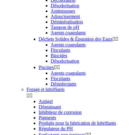
Décoloration
Désodorisation
Antimousses
Adoucissement
Déminéralisation
Tampon de pH
Agents coagulants
Déchets Solides & Épuration des Eaux


Agents coagulants
Floculants
Biocides
Désodorisation
Piscines


Agents coagulants
Floculants
Désinfectants
Forage et lubrifiants


Antigel
Dégraissant
Inhibiteur de corrosion
Pigments
Produits pour la fabrication de lubrifiants
Régulateur du PH
Surfactants non ioniques

