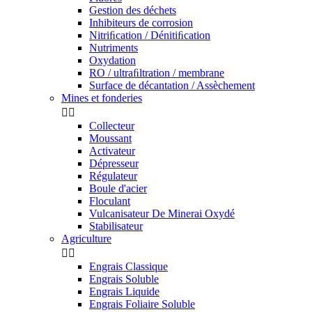
Gestion des déchets
Inhibiteurs de corrosion
Nitriﬁcation / Dénitiﬁcation
Nutriments
Oxydation
RO / ultraﬁltration / membrane
Surface de décantation / Assèchement
Mines et fonderies


Collecteur
Moussant
Activateur
Dépresseur
Régulateur
Boule d'acier
Floculant
Vulcanisateur De Minerai Oxydé
Stabilisateur
Agriculture


Engrais Classique
Engrais Soluble
Engrais Liquide
Engrais Foliaire Soluble