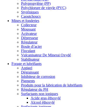
Polypropylène (PP)
Polychlorure de vinyle (PVC)
Styréniques
Caoutchoucs
Mines et fonderies
Collecteur
Moussant
Activateur
Dépresseur
Régulateur
Boule d\'acier
Floculant
Vulcanisateur De Minerai Oxydé
Stabilisateur
Forage et lubrifiants
Antigel
Dégraissant
Inhibiteur de corrosion
Pigments
Produits pour la fabrication de lubrifiants
Régulateur du PH
Surfactants non ioniques
Acide gras éthoxylé
Alcool éthoxylé
Surfactants ioniques