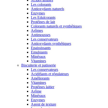
Acides aminés
Les colorants
Antioxydants naturels
Enzymes
Les Edulcorants
Protéines de lait
Colorants naturels et synthétiques
Arômes
Antimousses
Les conservateurs
Antioxydants synthétiques
Epaississants
Emulsiants
Minéraux
Vitamines
Biscuiterie et patisserie
Les conservateurs
Acidifiants et régulateurs
Améliorants
Vitamines
Protéines laitier
Arôme
Minéraux
Enzymes
Agent de texture