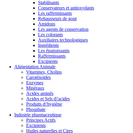
Stabilisants
Conservateurs et antioxydants
Les raffermissants
Rehausseurs de gout
Amidons
Les agents de conservation
Les colorants
Auxiliaires technologiques
Ingrédients
Les épaississants
Raffermissants
Excipients
Alimentation Animale
Vitamines, Cholins
Caroténoïdes
Enzymes
Minéraux
Acides aminés
Acides et Sels d\'acides
Produits d\'hygiène
Phosphate
Industrie pharmaceutique
Principes Actifs
Excipients
Huiles naturelles et Cires