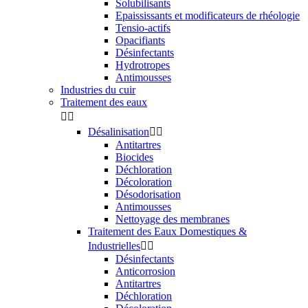
Solubilisants
Epaississants et modificateurs de rhéologie
Tensio-actifs
Opacifiants
Désinfectants
Hydrotropes
Antimousses
Industries du cuir
Traitement des eaux


Désalinisation


Antitartres
Biocides
Déchloration
Décoloration
Désodorisation
Antimousses
Nettoyage des membranes
Traitement des Eaux Domestiques &
Industrielles


Désinfectants
Anticorrosion
Antitartres
Déchloration