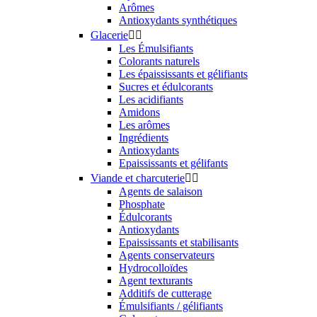
Arômes
Antioxydants synthétiques
Glacerie


Les Émulsifiants
Colorants naturels
Les épaississants et gélifiants
Sucres et édulcorants
Les acidifiants
Amidons
Les arômes
Ingrédients
Antioxydants
Epaississants et gélifants
Viande et charcuterie


Agents de salaison
Phosphate
Édulcorants
Antioxydants
Epaississants et stabilisants
Agents conservateurs
Hydrocolloïdes
Agent texturants
Additifs de cutterage
Émulsifiants / gélifiants