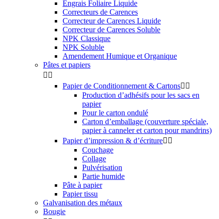
Engrais Foliaire Liquide
Correcteurs de Carences
Correcteur de Carences Liquide
Correcteur de Carences Soluble
NPK Classique
NPK Soluble
Amendement Humique et Organique
Pâtes et papiers


Papier de Conditionnement & Cartons


Production d’adhésifs pour les sacs en
papier
Pour le carton ondulé
Carton d’emballage (couverture spéciale,
papier à canneler et carton pour mandrins)
Papier d’impression & d’écriture


Couchage
Collage
Pulvérisation
Partie humide
Pâte à papier
Papier tissu
Galvanisation des métaux
Bougie