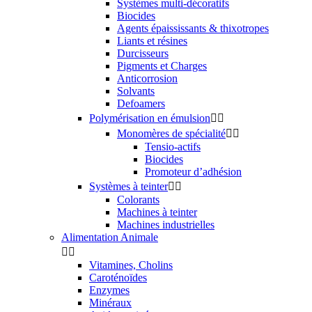
Systèmes multi-décoratifs
Biocides
Agents épaississants & thixotropes
Liants et résines
Durcisseurs
Pigments et Charges
Anticorrosion
Solvants
Defoamers
Polymérisation en émulsion


Monomères de spécialité


Tensio-actifs
Biocides
Promoteur d’adhésion
Systèmes à teinter


Colorants
Machines à teinter
Machines industrielles
Alimentation Animale


Vitamines, Cholins
Caroténoïdes
Enzymes
Minéraux