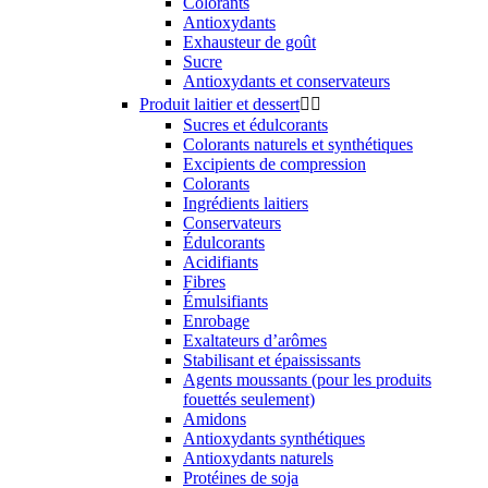
Colorants
Antioxydants
Exhausteur de goût
Sucre
Antioxydants et conservateurs
Produit laitier et dessert


Sucres et édulcorants
Colorants naturels et synthétiques
Excipients de compression
Colorants
Ingrédients laitiers
Conservateurs
Édulcorants
Acidifiants
Fibres
Émulsifiants
Enrobage
Exaltateurs d’arômes
Stabilisant et épaississants
Agents moussants (pour les produits
fouettés seulement)
Amidons
Antioxydants synthétiques
Antioxydants naturels
Protéines de soja