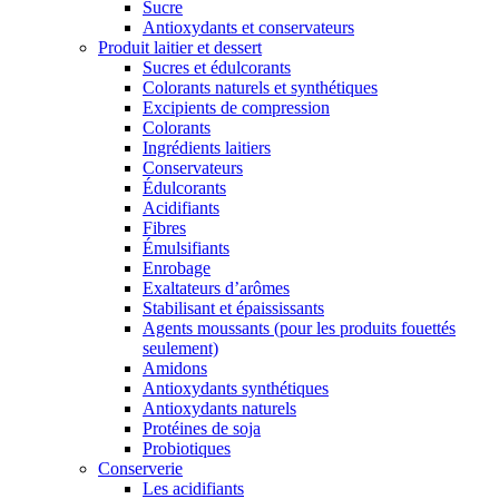
Sucre
Antioxydants et conservateurs
Produit laitier et dessert
Sucres et édulcorants
Colorants naturels et synthétiques
Excipients de compression
Colorants
Ingrédients laitiers
Conservateurs
Édulcorants
Acidifiants
Fibres
Émulsifiants
Enrobage
Exaltateurs d’arômes
Stabilisant et épaississants
Agents moussants (pour les produits fouettés
seulement)
Amidons
Antioxydants synthétiques
Antioxydants naturels
Protéines de soja
Probiotiques
Conserverie
Les acidifiants