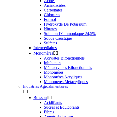
Acides
Aminoacides
Carbonates
Chlorures
Formol
Hydroxyde De Potassium
Nitrates
Solution D'ammoniaque 24,5%
Soude Caustique
Sulfates
Intermédiaires
Monomères


Acrylates Bifonctionnels
Inhibiteurs
Méthacrylates Bifonctionnels
Monoméres
Monoméres Acryliques
Monoméres Metacryliques
Industries Agroalimentaires


Boisson


Acidifiants
Sucres et Edulcorants
Fibres
Agents de texture