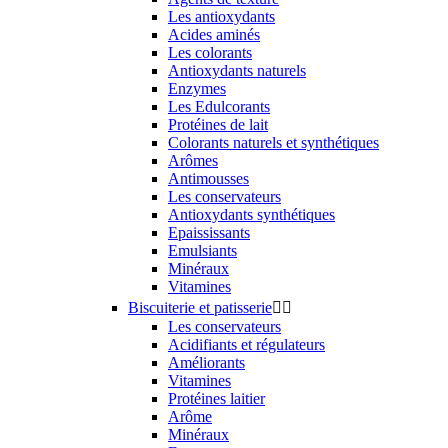
Les antioxydants
Acides aminés
Les colorants
Antioxydants naturels
Enzymes
Les Edulcorants
Protéines de lait
Colorants naturels et synthétiques
Arômes
Antimousses
Les conservateurs
Antioxydants synthétiques
Epaississants
Emulsiants
Minéraux
Vitamines
Biscuiterie et patisserie


Les conservateurs
Acidifiants et régulateurs
Améliorants
Vitamines
Protéines laitier
Arôme
Minéraux