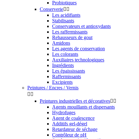
Probiotiques
Conserverie


Les acidifiants
Stabilisants
Conservateurs et antioxydants
Les raffermissants
Rehausseurs de gout
Amidons
Les agents de conservation
Les colorants
Auxiliaires technologiques
Ingrédients
Les épaississants
Raffermissants
Excipients
Peintures / Encres / Vernis


Peintures industrielles et décoratives


Agents mouillants et dispersants
Hydrofuges
Agent de coalescence
Additifs gel-dégel
Retardateur de séchage
Contrôleur de pH