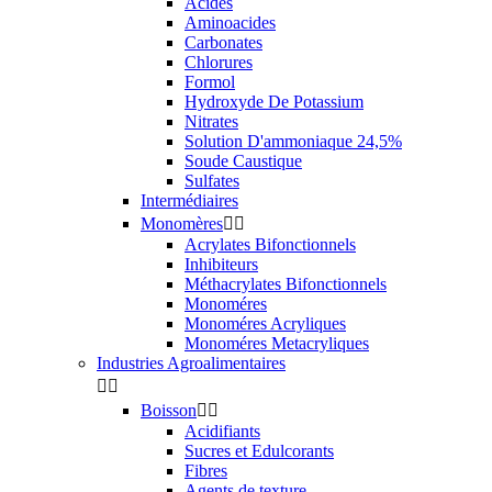
Acides
Aminoacides
Carbonates
Chlorures
Formol
Hydroxyde De Potassium
Nitrates
Solution D'ammoniaque 24,5%
Soude Caustique
Sulfates
Intermédiaires
Monomères


Acrylates Bifonctionnels
Inhibiteurs
Méthacrylates Bifonctionnels
Monoméres
Monoméres Acryliques
Monoméres Metacryliques
Industries Agroalimentaires


Boisson


Acidifiants
Sucres et Edulcorants
Fibres
Agents de texture