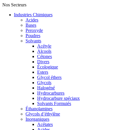
Nos Secteurs
Industries Chimiques
Acides
Bases
Peroxyde
Poudres
Solvants
Acétyle
Alcools
Cétones
Divers
Écologique
Esters
Glycol éthers
Glycols
Halogéné
Hydrocarbures
Hydrocarbure spéciaux
Solvants Formuiés
Éthanolamines
Glycols d’éthylène
Inorganiques
Acétates
Acides