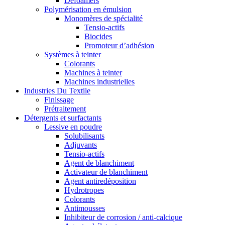
Defoamers
Polymérisation en émulsion
Monomères de spécialité
Tensio-actifs
Biocides
Promoteur d’adhésion
Systèmes à teinter
Colorants
Machines à teinter
Machines industrielles
Industries Du Textile
Finissage
Prétraitement
Détergents et surfactants
Lessive en poudre
Solubilisants
Adjuvants
Tensio-actifs
Agent de blanchiment
Activateur de blanchiment
Agent antiredéposition
Hydrotropes
Colorants
Antimousses
Inhibiteur de corrosion / anti-calcique