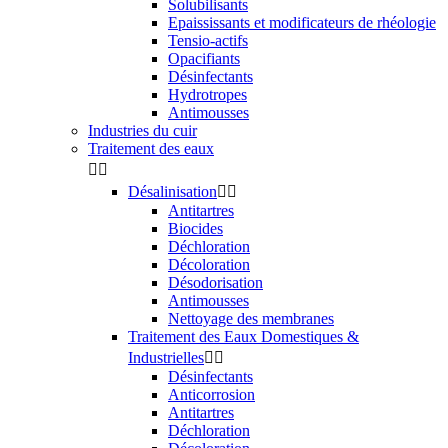
Solubilisants
Epaississants et modificateurs de rhéologie
Tensio-actifs
Opacifiants
Désinfectants
Hydrotropes
Antimousses
Industries du cuir
Traitement des eaux


Désalinisation


Antitartres
Biocides
Déchloration
Décoloration
Désodorisation
Antimousses
Nettoyage des membranes
Traitement des Eaux Domestiques &
Industrielles


Désinfectants
Anticorrosion
Antitartres
Déchloration