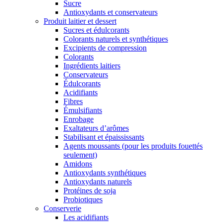
Sucre
Antioxydants et conservateurs
Produit laitier et dessert
Sucres et édulcorants
Colorants naturels et synthétiques
Excipients de compression
Colorants
Ingrédients laitiers
Conservateurs
Édulcorants
Acidifiants
Fibres
Émulsifiants
Enrobage
Exaltateurs d’arômes
Stabilisant et épaississants
Agents moussants (pour les produits fouettés
seulement)
Amidons
Antioxydants synthétiques
Antioxydants naturels
Protéines de soja
Probiotiques
Conserverie
Les acidifiants