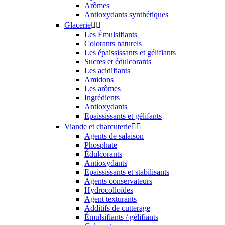
Arômes
Antioxydants synthétiques
Glacerie


Les Émulsifiants
Colorants naturels
Les épaississants et gélifiants
Sucres et édulcorants
Les acidifiants
Amidons
Les arômes
Ingrédients
Antioxydants
Epaississants et gélifants
Viande et charcuterie


Agents de salaison
Phosphate
Édulcorants
Antioxydants
Epaississants et stabilisants
Agents conservateurs
Hydrocolloïdes
Agent texturants
Additifs de cutterage
Émulsifiants / gélifiants