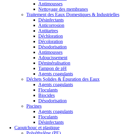
Antimousses
Nettoyage des membranes
Traitement des Eaux Domestiques & Industrielles
Désinfectants
Anticorrosion
Antitartres
Déchloration
Décoloration
Désodorisation
Antimousses
Adoucissement
Déminéralisation
Tampon de pH
Agents coagulants
Déchets Solides & Épuration des Eaux
Agents coagulants
Floculants
Biocides
Désodorisation
Piscines
Agents coagulants
Floculants
Désinfectants
Caoutchouc et plastique
Polyéthylène (PE)