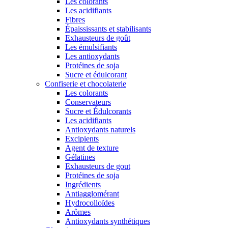
Les colorants
Les acidifiants
Fibres
Épaississants et stabilisants
Exhausteurs de goût
Les émulsifiants
Les antioxydants
Protéines de soja
Sucre et édulcorant
Confiserie et chocolaterie
Les colorants
Conservateurs
Sucre et Édulcorants
Les acidifiants
Antioxydants naturels
Excipients
Agent de texture
Gélatines
Exhausteurs de gout
Protéines de soja
Ingrédients
Antiagglomérant
Hydrocolloïdes
Arômes
Antioxydants synthétiques