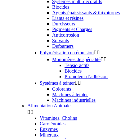
Systèmes multi-décoratifs
Biocides
Agents épaississants & thixotropes
Liants et résines
Durcisseurs
Pigments et Charges
Anticorrosion
Solvants
Defoamers
Polymérisation en émulsion


Monomères de spécialité


Tensio-actifs
Biocides
Promoteur d’adhésion
Systèmes à teinter


Colorants
Machines à teinter
Machines industrielles
Alimentation Animale


Vitamines, Cholins
Caroténoïdes
Enzymes
Minéraux