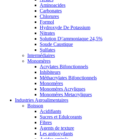
Aminoacides
Carbonates
Chlorures
Formol
Hydroxyde De Potassium
Nitrates
Solution D\'ammoniaque 24,5%
Soude Caustique
Sulfates
Intermédiaires
Monomères
Acrylates Bifonctionnels
Inhibiteurs
Méthacrylates Bifonctionnels
Monoméres
Monoméres Acryliques
Monoméres Metacryliques
Industries Agroalimentaires
Boisson
Acidifiants
Sucres et Edulcorants
Fibres
Agents de texture
Les antioxydants