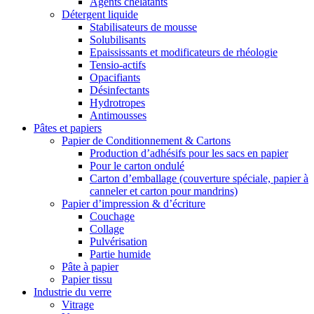
Agents chélatants
Détergent liquide
Stabilisateurs de mousse
Solubilisants
Epaississants et modificateurs de rhéologie
Tensio-actifs
Opacifiants
Désinfectants
Hydrotropes
Antimousses
Pâtes et papiers
Papier de Conditionnement & Cartons
Production d’adhésifs pour les sacs en papier
Pour le carton ondulé
Carton d’emballage (couverture spéciale, papier à
canneler et carton pour mandrins)
Papier d’impression & d’écriture
Couchage
Collage
Pulvérisation
Partie humide
Pâte à papier
Papier tissu
Industrie du verre
Vitrage