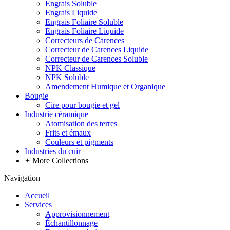
Engrais Soluble
Engrais Liquide
Engrais Foliaire Soluble
Engrais Foliaire Liquide
Correcteurs de Carences
Correcteur de Carences Liquide
Correcteur de Carences Soluble
NPK Classique
NPK Soluble
Amendement Humique et Organique
Bougie
Cire pour bougie et gel
Industrie céramique
Atomisation des terres
Frits et émaux
Couleurs et pigments
Industries du cuir
+
More Collections
Navigation
Accueil
Services
Approvisionnement
Échantillonnage