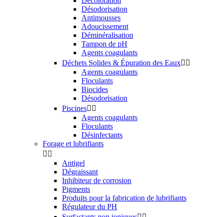
Décoloration
Désodorisation
Antimousses
Adoucissement
Déminéralisation
Tampon de pH
Agents coagulants
Déchets Solides & Épuration des Eaux


Agents coagulants
Floculants
Biocides
Désodorisation
Piscines


Agents coagulants
Floculants
Désinfectants
Forage et lubrifiants


Antigel
Dégraissant
Inhibiteur de corrosion
Pigments
Produits pour la fabrication de lubrifiants
Régulateur du PH
Surfactants non ioniques

