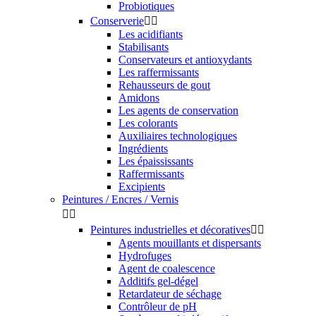
Probiotiques
Conserverie


Les acidifiants
Stabilisants
Conservateurs et antioxydants
Les raffermissants
Rehausseurs de gout
Amidons
Les agents de conservation
Les colorants
Auxiliaires technologiques
Ingrédients
Les épaississants
Raffermissants
Excipients
Peintures / Encres / Vernis


Peintures industrielles et décoratives


Agents mouillants et dispersants
Hydrofuges
Agent de coalescence
Additifs gel-dégel
Retardateur de séchage
Contrôleur de pH