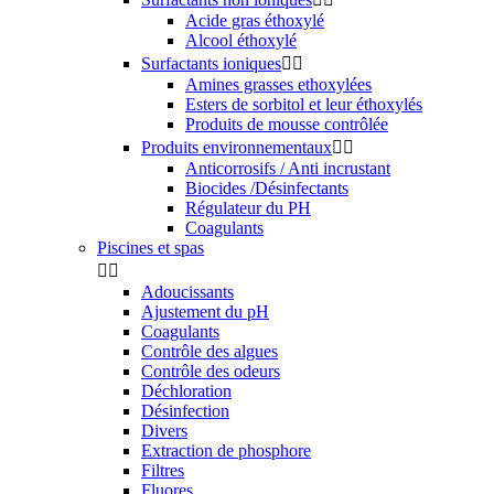
Acide gras éthoxylé
Alcool éthoxylé
Surfactants ioniques


Amines grasses ethoxylées
Esters de sorbitol et leur éthoxylés
Produits de mousse contrôlée
Produits environnementaux


Anticorrosifs / Anti incrustant
Biocides /Désinfectants
Régulateur du PH
Coagulants
Piscines et spas


Adoucissants
Ajustement du pH
Coagulants
Contrôle des algues
Contrôle des odeurs
Déchloration
Désinfection
Divers
Extraction de phosphore
Filtres
Fluores