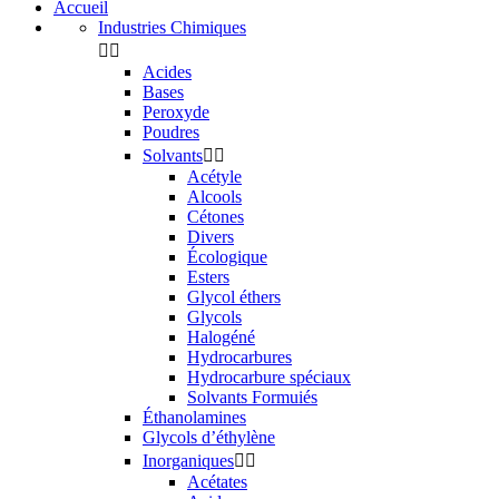
Accueil
Industries Chimiques


Acides
Bases
Peroxyde
Poudres
Solvants


Acétyle
Alcools
Cétones
Divers
Écologique
Esters
Glycol éthers
Glycols
Halogéné
Hydrocarbures
Hydrocarbure spéciaux
Solvants Formuiés
Éthanolamines
Glycols d’éthylène
Inorganiques


Acétates