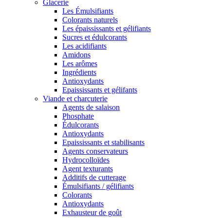
Glacerie
Les Émulsifiants
Colorants naturels
Les épaississants et gélifiants
Sucres et édulcorants
Les acidifiants
Amidons
Les arômes
Ingrédients
Antioxydants
Epaississants et gélifants
Viande et charcuterie
Agents de salaison
Phosphate
Édulcorants
Antioxydants
Epaississants et stabilisants
Agents conservateurs
Hydrocolloïdes
Agent texturants
Additifs de cutterage
Émulsifiants / gélifiants
Colorants
Antioxydants
Exhausteur de goût