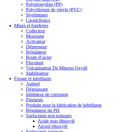
Polypropylène (PP)
Polychlorure de vinyle (PVC)
Styréniques
Caoutchoucs
Mines et fonderies
Collecteur
Moussant
Activateur
Dépresseur
Régulateur
Boule d\'acier
Floculant
Vulcanisateur De Minerai Oxydé
Stabilisateur
Forage et lubrifiants
Antigel
Dégraissant
Inhibiteur de corrosion
Pigments
Produits pour la fabrication de lubrifiants
Régulateur du PH
Surfactants non ioniques
Acide gras éthoxylé
Alcool éthoxylé
Surfactants ioniques