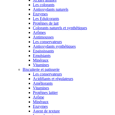
Acides aminés
Les colorants
Antioxydants naturels
Enzymes
Les Edulcorants
Protéines de lait
Colorants naturels et synthétiques
Arômes
Antimousses
Les conservateurs
Antioxydants synthétiques
Epaississants
Emulsiants
Minéraux
Vitamines
Biscuiterie et patisserie
Les conservateurs
Acidifiants et régulateurs
Améliorants
Vitamines
Protéines laitier
Arôme
Minéraux
Enzymes
Agent de texture