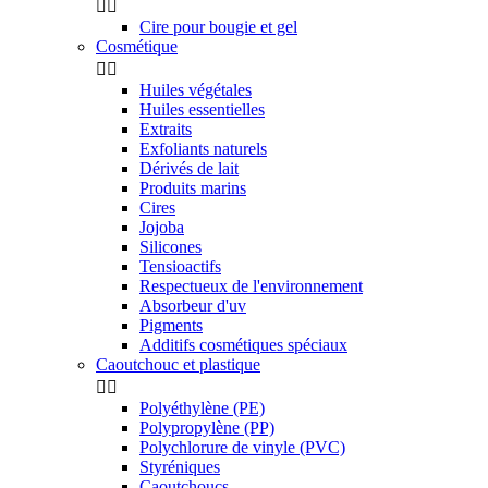


Cire pour bougie et gel
Cosmétique


Huiles végétales
Huiles essentielles
Extraits
Exfoliants naturels
Dérivés de lait
Produits marins
Cires
Jojoba
Silicones
Tensioactifs
Respectueux de l'environnement
Absorbeur d'uv
Pigments
Additifs cosmétiques spéciaux
Caoutchouc et plastique


Polyéthylène (PE)
Polypropylène (PP)
Polychlorure de vinyle (PVC)
Styréniques
Caoutchoucs