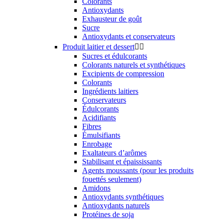
Colorants
Antioxydants
Exhausteur de goût
Sucre
Antioxydants et conservateurs
Produit laitier et dessert


Sucres et édulcorants
Colorants naturels et synthétiques
Excipients de compression
Colorants
Ingrédients laitiers
Conservateurs
Édulcorants
Acidifiants
Fibres
Émulsifiants
Enrobage
Exaltateurs d’arômes
Stabilisant et épaississants
Agents moussants (pour les produits
fouettés seulement)
Amidons
Antioxydants synthétiques
Antioxydants naturels
Protéines de soja