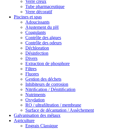
Verre creux
Tube pharmaceutique
Verre décoratif
Piscines et spas
Adoucissants
Ajustement du pH
Coagulants
Contrôle des algues
Contrôle des odeurs
Déchloration
Désinfection
Divers
Extraction de phosphore
Filtres
Fluores
Gestion des déchets
Inhibiteurs de corrosion
Nitriﬁcation / Dénitiﬁcation
Nutriments
Oxydation
RO / ultraﬁltration / membrane
Surface de décantation / Assèchement
Galvanisation des métaux
Agriculture
Engrais Classique