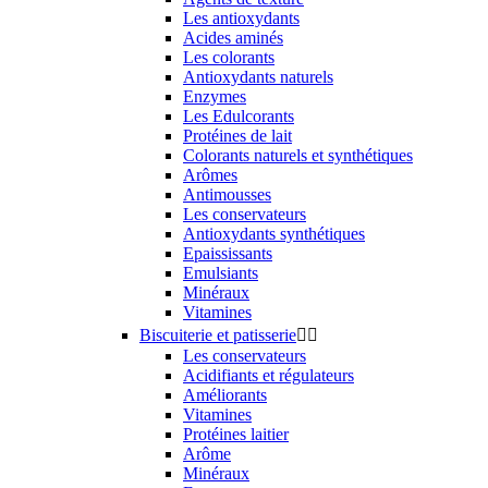
Les antioxydants
Acides aminés
Les colorants
Antioxydants naturels
Enzymes
Les Edulcorants
Protéines de lait
Colorants naturels et synthétiques
Arômes
Antimousses
Les conservateurs
Antioxydants synthétiques
Epaississants
Emulsiants
Minéraux
Vitamines
Biscuiterie et patisserie


Les conservateurs
Acidifiants et régulateurs
Améliorants
Vitamines
Protéines laitier
Arôme
Minéraux