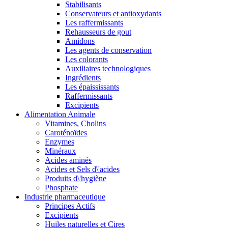
Stabilisants
Conservateurs et antioxydants
Les raffermissants
Rehausseurs de gout
Amidons
Les agents de conservation
Les colorants
Auxiliaires technologiques
Ingrédients
Les épaississants
Raffermissants
Excipients
Alimentation Animale
Vitamines, Cholins
Caroténoïdes
Enzymes
Minéraux
Acides aminés
Acides et Sels d\'acides
Produits d\'hygiène
Phosphate
Industrie pharmaceutique
Principes Actifs
Excipients
Huiles naturelles et Cires