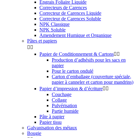
Engrais Foliaire Liquide
Correcteurs de Carences
Correcteur de Carences Liquide
Correcteur de Carences Soluble
NPK Classique
NPK Soluble
Amendement Humique et Organique
Pâtes et papiers


Papier de Conditionnement & Cartons


Production d’adhésifs pour les sacs en
papier
Pour le carton ondulé
Carton d’emballage (couverture spéciale,
papier à canneler et carton pour mandrins)
Papier d’impression & d’écriture


Couchage
Collage
Pulvérisation
Partie humide
Pâte à papier
Papier tissu
Galvanisation des métaux
Bougie