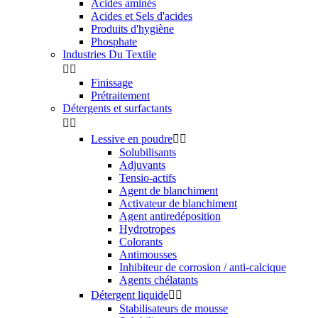
Acides aminés
Acides et Sels d'acides
Produits d'hygiène
Phosphate
Industries Du Textile


Finissage
Prétraitement
Détergents et surfactants


Lessive en poudre


Solubilisants
Adjuvants
Tensio-actifs
Agent de blanchiment
Activateur de blanchiment
Agent antiredéposition
Hydrotropes
Colorants
Antimousses
Inhibiteur de corrosion / anti-calcique
Agents chélatants
Détergent liquide


Stabilisateurs de mousse