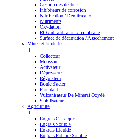
Gestion des déchets
Inhibiteurs de corrosion
Nitriﬁcation / Dénitiﬁcation
Nutriments
Oxydation
RO / ultraﬁltration / membrane
Surface de décantation / Assèchement
Mines et fonderies


Collecteur
Moussant
Activateur
Dépresseur
Régulateur
Boule d'acier
Floculant
Vulcanisateur De Minerai Oxydé
Stabilisateur
Agriculture


Engrais Classique
Engrais Soluble
Engrais Liquide
Engrais Foliaire Soluble