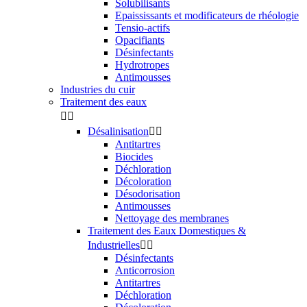
Solubilisants
Epaississants et modificateurs de rhéologie
Tensio-actifs
Opacifiants
Désinfectants
Hydrotropes
Antimousses
Industries du cuir
Traitement des eaux


Désalinisation


Antitartres
Biocides
Déchloration
Décoloration
Désodorisation
Antimousses
Nettoyage des membranes
Traitement des Eaux Domestiques &
Industrielles


Désinfectants
Anticorrosion
Antitartres
Déchloration