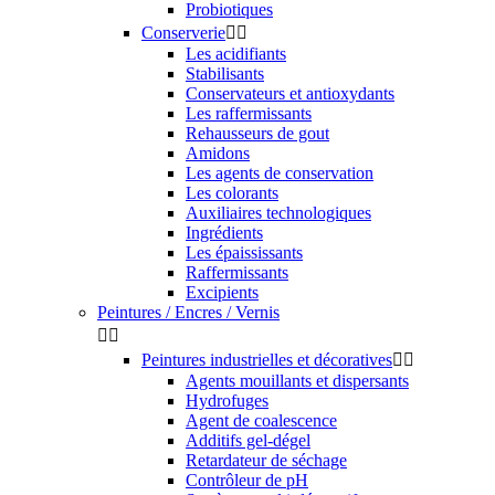
Probiotiques
Conserverie


Les acidifiants
Stabilisants
Conservateurs et antioxydants
Les raffermissants
Rehausseurs de gout
Amidons
Les agents de conservation
Les colorants
Auxiliaires technologiques
Ingrédients
Les épaississants
Raffermissants
Excipients
Peintures / Encres / Vernis


Peintures industrielles et décoratives


Agents mouillants et dispersants
Hydrofuges
Agent de coalescence
Additifs gel-dégel
Retardateur de séchage
Contrôleur de pH