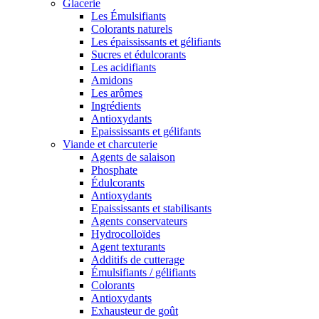
Glacerie
Les Émulsifiants
Colorants naturels
Les épaississants et gélifiants
Sucres et édulcorants
Les acidifiants
Amidons
Les arômes
Ingrédients
Antioxydants
Epaississants et gélifants
Viande et charcuterie
Agents de salaison
Phosphate
Édulcorants
Antioxydants
Epaississants et stabilisants
Agents conservateurs
Hydrocolloïdes
Agent texturants
Additifs de cutterage
Émulsifiants / gélifiants
Colorants
Antioxydants
Exhausteur de goût