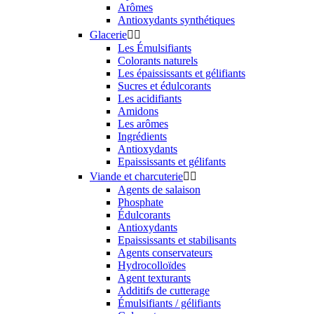
Arômes
Antioxydants synthétiques
Glacerie


Les Émulsifiants
Colorants naturels
Les épaississants et gélifiants
Sucres et édulcorants
Les acidifiants
Amidons
Les arômes
Ingrédients
Antioxydants
Epaississants et gélifants
Viande et charcuterie


Agents de salaison
Phosphate
Édulcorants
Antioxydants
Epaississants et stabilisants
Agents conservateurs
Hydrocolloïdes
Agent texturants
Additifs de cutterage
Émulsifiants / gélifiants