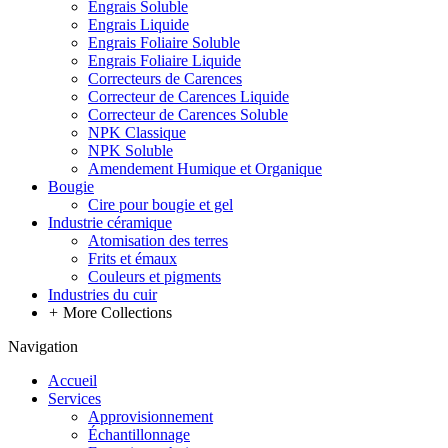
Engrais Soluble
Engrais Liquide
Engrais Foliaire Soluble
Engrais Foliaire Liquide
Correcteurs de Carences
Correcteur de Carences Liquide
Correcteur de Carences Soluble
NPK Classique
NPK Soluble
Amendement Humique et Organique
Bougie
Cire pour bougie et gel
Industrie céramique
Atomisation des terres
Frits et émaux
Couleurs et pigments
Industries du cuir
+
More Collections
Navigation
Accueil
Services
Approvisionnement
Échantillonnage