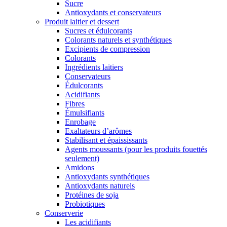
Sucre
Antioxydants et conservateurs
Produit laitier et dessert
Sucres et édulcorants
Colorants naturels et synthétiques
Excipients de compression
Colorants
Ingrédients laitiers
Conservateurs
Édulcorants
Acidifiants
Fibres
Émulsifiants
Enrobage
Exaltateurs d’arômes
Stabilisant et épaississants
Agents moussants (pour les produits fouettés
seulement)
Amidons
Antioxydants synthétiques
Antioxydants naturels
Protéines de soja
Probiotiques
Conserverie
Les acidifiants