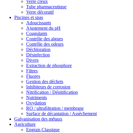
Verre creux
Tube pharmaceutique
Verre décoratif
Piscines et spas
Adoucissants
Ajustement du pH
Coagulants
Contrôle des algues
Contrôle des odeurs
Déchloration
Désinfection
Divers
Extraction de phosphore
Filtres
Fluores
Gestion des déchets
Inhibiteurs de corrosion
Nitriﬁcation / Dénitiﬁcation
Nutriments
Oxydation
RO / ultraﬁltration / membrane
Surface de décantation / Assèchement
Galvanisation des métaux
Agriculture
Engrais Classique