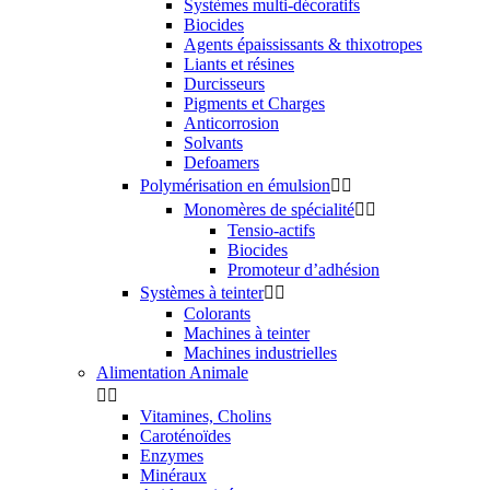
Systèmes multi-décoratifs
Biocides
Agents épaississants & thixotropes
Liants et résines
Durcisseurs
Pigments et Charges
Anticorrosion
Solvants
Defoamers
Polymérisation en émulsion


Monomères de spécialité


Tensio-actifs
Biocides
Promoteur d’adhésion
Systèmes à teinter


Colorants
Machines à teinter
Machines industrielles
Alimentation Animale


Vitamines, Cholins
Caroténoïdes
Enzymes
Minéraux