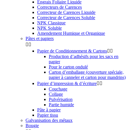
Engrais Foliaire Liquide
Correcteurs de Carences
Correcteur de Carences Liquide
Correcteur de Carences Soluble
NPK Classique
NPK Soluble
Amendement Humique et Organique
Pâtes et papiers


Papier de Conditionnement & Cartons


Production d’adhésifs pour les sacs en
papier
Pour le carton ondulé
Carton d’emballage (couverture spéciale,
papier à canneler et carton pour mandrins)
Papier d’impression & d’écriture


Couchage
Collage
Pulvérisation
Partie humide
Pâte à papier
Papier tissu
Galvanisation des métaux
Bougie