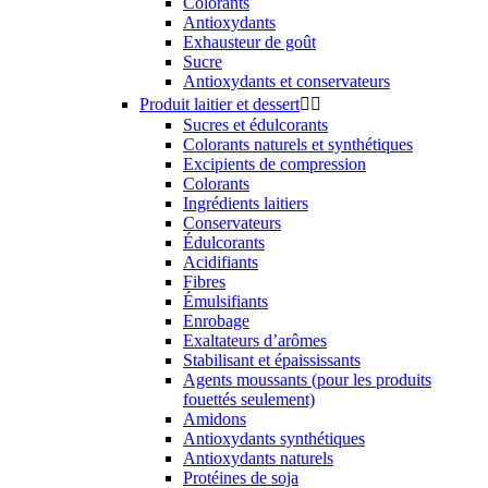
Colorants
Antioxydants
Exhausteur de goût
Sucre
Antioxydants et conservateurs
Produit laitier et dessert


Sucres et édulcorants
Colorants naturels et synthétiques
Excipients de compression
Colorants
Ingrédients laitiers
Conservateurs
Édulcorants
Acidifiants
Fibres
Émulsifiants
Enrobage
Exaltateurs d’arômes
Stabilisant et épaississants
Agents moussants (pour les produits
fouettés seulement)
Amidons
Antioxydants synthétiques
Antioxydants naturels
Protéines de soja