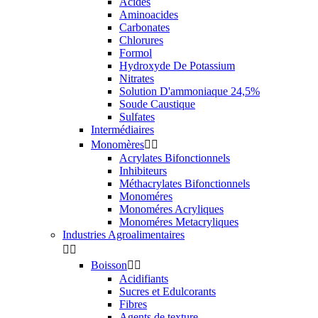
Acides
Aminoacides
Carbonates
Chlorures
Formol
Hydroxyde De Potassium
Nitrates
Solution D'ammoniaque 24,5%
Soude Caustique
Sulfates
Intermédiaires
Monomères


Acrylates Bifonctionnels
Inhibiteurs
Méthacrylates Bifonctionnels
Monoméres
Monoméres Acryliques
Monoméres Metacryliques
Industries Agroalimentaires


Boisson


Acidifiants
Sucres et Edulcorants
Fibres
Agents de texture