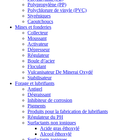
Polypropylène (PP)
Polychlorure de vinyle (PVC)
Styréniques
Caoutchoucs
Mines et fonderies
Collecteur
Moussant
Activateur
Dépresseur
Régulateur
Boule d\'acier
Floculant
Vulcanisateur De Minerai Oxydé
Stabilisateur
Forage et lubrifiants
Antigel
Dégraissant
Inhibiteur de corrosion
Pigments
Produits pour la fabrication de lubrifiants
Régulateur du PH
Surfactants non ioniques
Acide gras éthoxylé
Alcool éthoxylé
Surfactants ioniques