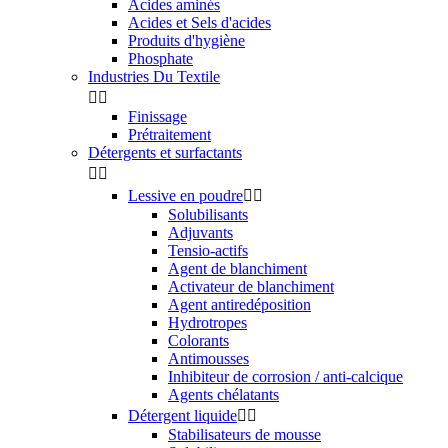
Acides aminés
Acides et Sels d'acides
Produits d'hygiène
Phosphate
Industries Du Textile


Finissage
Prétraitement
Détergents et surfactants


Lessive en poudre


Solubilisants
Adjuvants
Tensio-actifs
Agent de blanchiment
Activateur de blanchiment
Agent antiredéposition
Hydrotropes
Colorants
Antimousses
Inhibiteur de corrosion / anti-calcique
Agents chélatants
Détergent liquide


Stabilisateurs de mousse