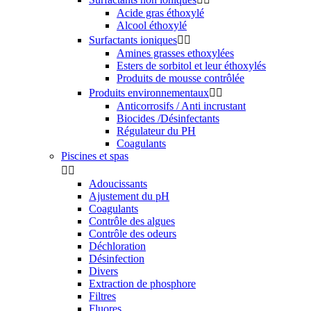
Acide gras éthoxylé
Alcool éthoxylé
Surfactants ioniques


Amines grasses ethoxylées
Esters de sorbitol et leur éthoxylés
Produits de mousse contrôlée
Produits environnementaux


Anticorrosifs / Anti incrustant
Biocides /Désinfectants
Régulateur du PH
Coagulants
Piscines et spas


Adoucissants
Ajustement du pH
Coagulants
Contrôle des algues
Contrôle des odeurs
Déchloration
Désinfection
Divers
Extraction de phosphore
Filtres
Fluores