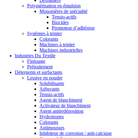
Defoamers
Polymérisation en émulsion
Monomères de spécialité
Tensio-actifs
Biocides
Promoteur d’adhésion
Systèmes à teinter
Colorants
Machines à teinter
Machines industrielles
Industries Du Textile
Finissage
Prétraitement
Détergents et surfactants
Lessive en poudre
Solubilisants
Adjuvants
Tensio-actifs
Agent de blanchiment
Activateur de blanchiment
Agent antiredéposition
Hydrotropes
Colorants
Antimousses
Inhibiteur de corrosion / anti-calcique