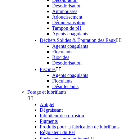
Décoloration
Désodorisation
Antimousses
Adoucissement
Déminéralisation
Tampon de pH
Agents coagulants
Déchets Solides & Épuration des Eaux


Agents coagulants
Floculants
Biocides
Désodorisation
Piscines


Agents coagulants
Floculants
Désinfectants
Forage et lubrifiants


Antigel
Dégraissant
Inhibiteur de corrosion
Pigments
Produits pour la fabrication de lubrifiants
Régulateur du PH
Surfactants non ioniques

