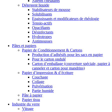
Agents chélatants
Détergent liquide
Stabilisateurs de mousse
Solubilisants
Epaississants et modificateurs de rhéologie
Tensio-actifs
Opacifiants
Désinfectants
Hydrotropes
Antimousses
Pâtes et papiers
Papier de Conditionnement & Cartons
Production d’adhésifs pour les sacs en papier
Pour le carton ondulé
Carton d’emballage (couverture spéciale, papier à
canneler et carton pour mandrins)
Papier d’impression & d’écriture
Couchage
Collage
Pulvérisation
Partie humide
Pâte à papier
Papier tissu
Industrie du verre
Vitrage