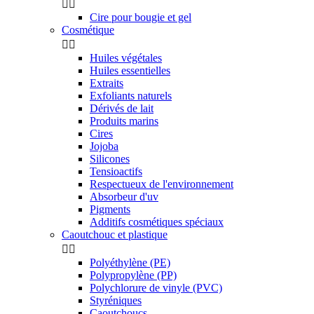


Cire pour bougie et gel
Cosmétique


Huiles végétales
Huiles essentielles
Extraits
Exfoliants naturels
Dérivés de lait
Produits marins
Cires
Jojoba
Silicones
Tensioactifs
Respectueux de l'environnement
Absorbeur d'uv
Pigments
Additifs cosmétiques spéciaux
Caoutchouc et plastique


Polyéthylène (PE)
Polypropylène (PP)
Polychlorure de vinyle (PVC)
Styréniques
Caoutchoucs