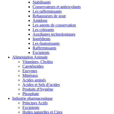
Stabilisants
Conservateurs et antioxydants
Les raffermissants
Rehausseurs de gout
Amidons
Les agents de conservation
Les colorants
Auxiliaires technologiques
Ingrédients
Les épaississants
Raffermissants
Excipients
Alimentation Animale
Vitamines, Cholins
Caroténoïdes
Enzymes
Minéraux
Acides aminés
Acides et Sels d\'acides
Produits d\'hygiène
Phosphate
Industrie pharmaceutique
Principes Actifs
Excipients
Huiles naturelles et Cires