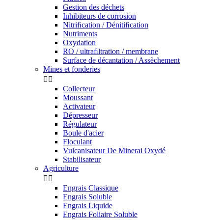
Gestion des déchets
Inhibiteurs de corrosion
Nitriﬁcation / Dénitiﬁcation
Nutriments
Oxydation
RO / ultraﬁltration / membrane
Surface de décantation / Assèchement
Mines et fonderies


Collecteur
Moussant
Activateur
Dépresseur
Régulateur
Boule d'acier
Floculant
Vulcanisateur De Minerai Oxydé
Stabilisateur
Agriculture


Engrais Classique
Engrais Soluble
Engrais Liquide
Engrais Foliaire Soluble