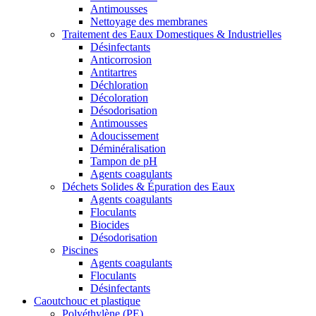
Antimousses
Nettoyage des membranes
Traitement des Eaux Domestiques & Industrielles
Désinfectants
Anticorrosion
Antitartres
Déchloration
Décoloration
Désodorisation
Antimousses
Adoucissement
Déminéralisation
Tampon de pH
Agents coagulants
Déchets Solides & Épuration des Eaux
Agents coagulants
Floculants
Biocides
Désodorisation
Piscines
Agents coagulants
Floculants
Désinfectants
Caoutchouc et plastique
Polyéthylène (PE)