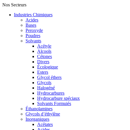
Nos Secteurs
Industries Chimiques
Acides
Bases
Peroxyde
Poudres
Solvants
Acétyle
Alcools
Cétones
Divers
Écologique
Esters
Glycol éthers
Glycols
Halogéné
Hydrocarbures
Hydrocarbure spéciaux
Solvants Formuiés
Éthanolamines
Glycols d’éthylène
Inorganiques
Acétates
Acides