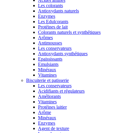
Acides aminés
Les colorants
Antioxydants naturels
Enzymes
Les Edulcorants
Protéines de lait
Colorants naturels et synthétiques
Arômes
Antimousses
Les conservateurs
Antioxydants synthétiques
Epaississants
Emulsiants
Minéraux
Vitamines
Biscuiterie et patisserie
Les conservateurs
Acidifiants et régulateurs
Améliorants
Vitamines
Protéines laitier
Arôme
Minéraux
Enzymes
Agent de texture