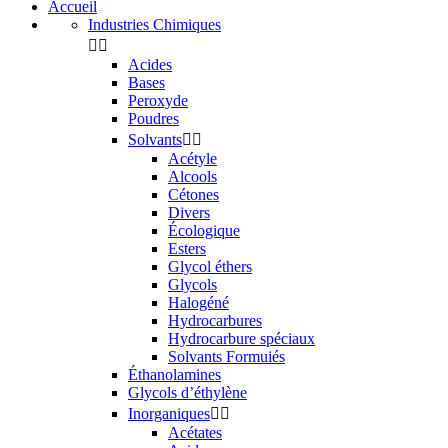
Accueil
Industries Chimiques


Acides
Bases
Peroxyde
Poudres
Solvants


Acétyle
Alcools
Cétones
Divers
Écologique
Esters
Glycol éthers
Glycols
Halogéné
Hydrocarbures
Hydrocarbure spéciaux
Solvants Formuiés
Éthanolamines
Glycols d’éthylène
Inorganiques


Acétates