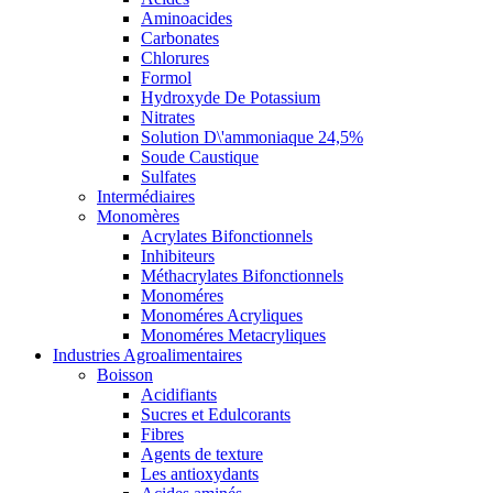
Aminoacides
Carbonates
Chlorures
Formol
Hydroxyde De Potassium
Nitrates
Solution D\'ammoniaque 24,5%
Soude Caustique
Sulfates
Intermédiaires
Monomères
Acrylates Bifonctionnels
Inhibiteurs
Méthacrylates Bifonctionnels
Monoméres
Monoméres Acryliques
Monoméres Metacryliques
Industries Agroalimentaires
Boisson
Acidifiants
Sucres et Edulcorants
Fibres
Agents de texture
Les antioxydants