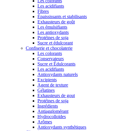
Les colorants
Les acidifiants
Fibres
Épaississants et stabilisants
Exhausteurs de goût
Les émulsifiants
Les antioxydants
Protéines de soja
Sucre et édulcorant
Confiserie et chocolaterie
Les colorants
Conservateurs
Sucre et Édulcorants
Les acidifiants
Antioxydants naturels
Excipients
Agent de texture
Gélatines
Exhausteurs de gout
Protéines de soja
Ingrédients
Antiagglomérant
Hydrocolloïdes
Arômes
Antioxydants synthétiques