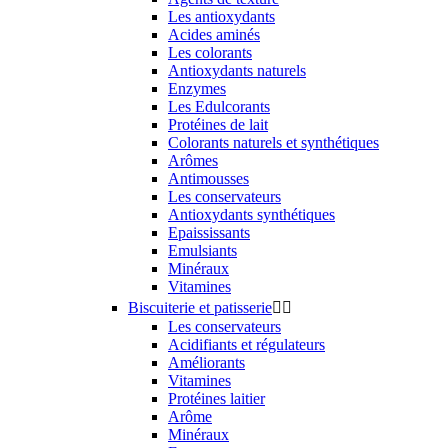
Les antioxydants
Acides aminés
Les colorants
Antioxydants naturels
Enzymes
Les Edulcorants
Protéines de lait
Colorants naturels et synthétiques
Arômes
Antimousses
Les conservateurs
Antioxydants synthétiques
Epaississants
Emulsiants
Minéraux
Vitamines
Biscuiterie et patisserie


Les conservateurs
Acidifiants et régulateurs
Améliorants
Vitamines
Protéines laitier
Arôme
Minéraux