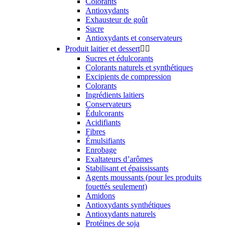
Colorants
Antioxydants
Exhausteur de goût
Sucre
Antioxydants et conservateurs
Produit laitier et dessert


Sucres et édulcorants
Colorants naturels et synthétiques
Excipients de compression
Colorants
Ingrédients laitiers
Conservateurs
Édulcorants
Acidifiants
Fibres
Émulsifiants
Enrobage
Exaltateurs d’arômes
Stabilisant et épaississants
Agents moussants (pour les produits
fouettés seulement)
Amidons
Antioxydants synthétiques
Antioxydants naturels
Protéines de soja