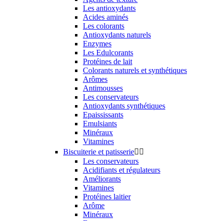
Les antioxydants
Acides aminés
Les colorants
Antioxydants naturels
Enzymes
Les Edulcorants
Protéines de lait
Colorants naturels et synthétiques
Arômes
Antimousses
Les conservateurs
Antioxydants synthétiques
Epaississants
Emulsiants
Minéraux
Vitamines
Biscuiterie et patisserie


Les conservateurs
Acidifiants et régulateurs
Améliorants
Vitamines
Protéines laitier
Arôme
Minéraux