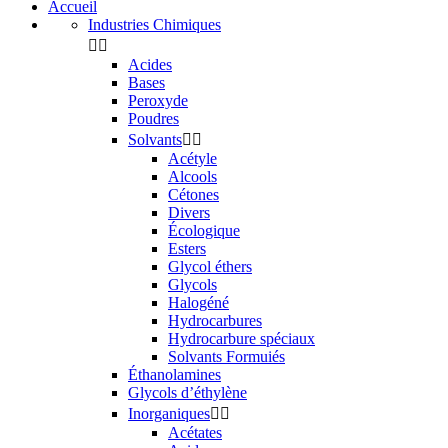
Accueil
Industries Chimiques


Acides
Bases
Peroxyde
Poudres
Solvants


Acétyle
Alcools
Cétones
Divers
Écologique
Esters
Glycol éthers
Glycols
Halogéné
Hydrocarbures
Hydrocarbure spéciaux
Solvants Formuiés
Éthanolamines
Glycols d’éthylène
Inorganiques


Acétates