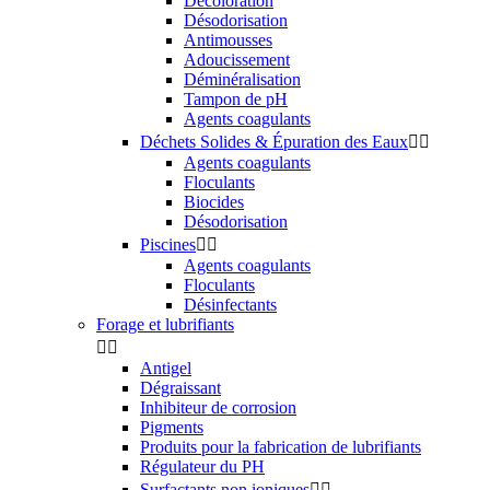
Décoloration
Désodorisation
Antimousses
Adoucissement
Déminéralisation
Tampon de pH
Agents coagulants
Déchets Solides & Épuration des Eaux


Agents coagulants
Floculants
Biocides
Désodorisation
Piscines


Agents coagulants
Floculants
Désinfectants
Forage et lubrifiants


Antigel
Dégraissant
Inhibiteur de corrosion
Pigments
Produits pour la fabrication de lubrifiants
Régulateur du PH
Surfactants non ioniques

