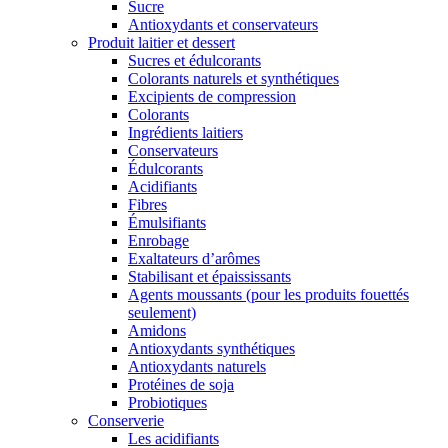
Sucre
Antioxydants et conservateurs
Produit laitier et dessert
Sucres et édulcorants
Colorants naturels et synthétiques
Excipients de compression
Colorants
Ingrédients laitiers
Conservateurs
Édulcorants
Acidifiants
Fibres
Émulsifiants
Enrobage
Exaltateurs d’arômes
Stabilisant et épaississants
Agents moussants (pour les produits fouettés
seulement)
Amidons
Antioxydants synthétiques
Antioxydants naturels
Protéines de soja
Probiotiques
Conserverie
Les acidifiants