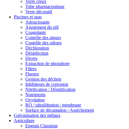
Verre creux
Tube pharmaceutique
Verre décoratif
Piscines et spas
Adoucissants
Ajustement du pH
Coagulants
Contrôle des algues
Contrôle des odeurs
Déchloration
Désinfection
Divers
Extraction de phosphore
Filtres
Fluores
Gestion des déchets
Inhibiteurs de corrosion
Nitriﬁcation / Dénitiﬁcation
Nutriments
Oxydation
RO / ultraﬁltration / membrane
Surface de décantation / Assèchement
Galvanisation des métaux
Agriculture
Engrais Classique