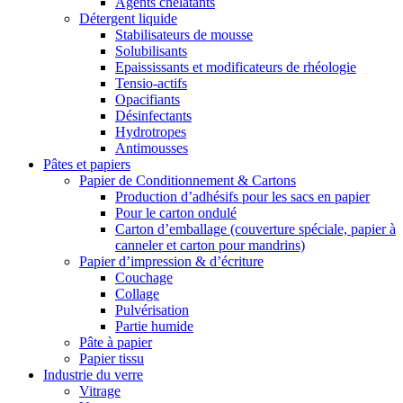
Agents chélatants
Détergent liquide
Stabilisateurs de mousse
Solubilisants
Epaississants et modificateurs de rhéologie
Tensio-actifs
Opacifiants
Désinfectants
Hydrotropes
Antimousses
Pâtes et papiers
Papier de Conditionnement & Cartons
Production d’adhésifs pour les sacs en papier
Pour le carton ondulé
Carton d’emballage (couverture spéciale, papier à
canneler et carton pour mandrins)
Papier d’impression & d’écriture
Couchage
Collage
Pulvérisation
Partie humide
Pâte à papier
Papier tissu
Industrie du verre
Vitrage