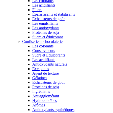
Les colorants
Les acidifiants
Fibres
Épaississants et stabilisants
Exhausteurs de goût
Les émulsifiants
Les antioxydants
Protéines de soja
Sucre et édulcorant
Confiserie et chocolaterie
Les colorants
Conservateurs
Sucre et Édulcorants
Les acidifiants
Antioxydants naturels
Excipients
Agent de texture
Gélatines
Exhausteurs de gout
Protéines de soja
Ingrédients
Antiagglomérant
Hydrocolloïdes
Arômes
Antioxydants synthétiques