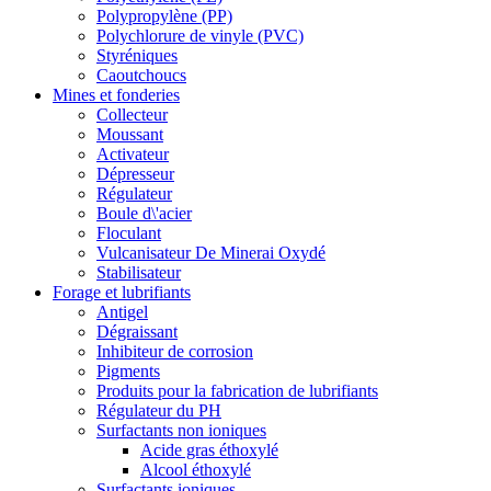
Polypropylène (PP)
Polychlorure de vinyle (PVC)
Styréniques
Caoutchoucs
Mines et fonderies
Collecteur
Moussant
Activateur
Dépresseur
Régulateur
Boule d\'acier
Floculant
Vulcanisateur De Minerai Oxydé
Stabilisateur
Forage et lubrifiants
Antigel
Dégraissant
Inhibiteur de corrosion
Pigments
Produits pour la fabrication de lubrifiants
Régulateur du PH
Surfactants non ioniques
Acide gras éthoxylé
Alcool éthoxylé
Surfactants ioniques