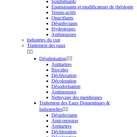
Solubilisants
Epaississants et modificateurs de rhéologie
Tensio-actifs
Opacifiants
Désinfectants
Hydrotropes
Antimousses
Industries du cuir
Traitement des eaux


Désalinisation


Antitartres
Biocides
Déchloration
Décoloration
Désodorisation
Antimousses
Nettoyage des membranes
Traitement des Eaux Domestiques &
Industrielles


Désinfectants
Anticorrosion
Antitartres
Déchloration