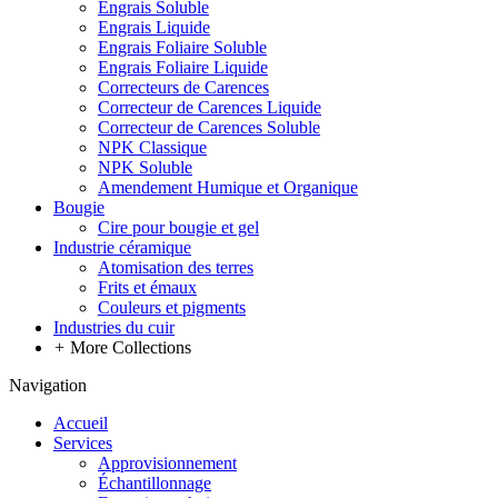
Engrais Soluble
Engrais Liquide
Engrais Foliaire Soluble
Engrais Foliaire Liquide
Correcteurs de Carences
Correcteur de Carences Liquide
Correcteur de Carences Soluble
NPK Classique
NPK Soluble
Amendement Humique et Organique
Bougie
Cire pour bougie et gel
Industrie céramique
Atomisation des terres
Frits et émaux
Couleurs et pigments
Industries du cuir
+
More Collections
Navigation
Accueil
Services
Approvisionnement
Échantillonnage