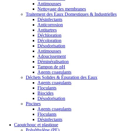
Antimousses
Nettoyage des membranes
Traitement des Eaux Domestiques & Industrielles
Désinfectants
Anticorrosion
Antitartres
Déchloration
Décoloration
Désodorisation
Antimousses
Adoucissement
Déminéralisation
Tampon de pH
Agents coagulants
Déchets Solides & Épuration des Eaux
Agents coagulants
Floculants
Biocides
Désodorisation
Piscines
Agents coagulants
Floculants
Désinfectants
Caoutchouc et plastique
Polyéthylène (PE)