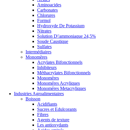
Aminoacides
Carbonates
Chlorures
Formol
Hydroxyde De Potassium
Nitrates
Solution D\'ammoniaque 24,5%
Soude Caustique
Sulfates
Intermédiaires
Monomères
Acrylates Bifonctionnels
Inhibiteurs
Méthacrylates Bifonctionnels
Monoméres
Monoméres Acryliques
Monoméres Metacryliques
Industries Agroalimentaires
Boisson
Acidifiants
Sucres et Edulcorants
Fibres
Agents de texture
Les antioxydants