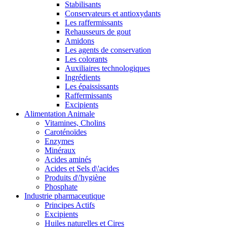
Stabilisants
Conservateurs et antioxydants
Les raffermissants
Rehausseurs de gout
Amidons
Les agents de conservation
Les colorants
Auxiliaires technologiques
Ingrédients
Les épaississants
Raffermissants
Excipients
Alimentation Animale
Vitamines, Cholins
Caroténoïdes
Enzymes
Minéraux
Acides aminés
Acides et Sels d\'acides
Produits d\'hygiène
Phosphate
Industrie pharmaceutique
Principes Actifs
Excipients
Huiles naturelles et Cires