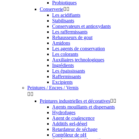
Probiotiques
Conserverie


Les acidifiants
Stabilisants
Conservateurs et antioxydants
Les raffermissants
Rehausseurs de gout
Amidons
Les agents de conservation
Les colorants
Auxiliaires technologiques
Ingrédients
Les épaississants
Raffermissants
Excipients
Peintures / Encres / Vernis


Peintures industrielles et décoratives


Agents mouillants et dispersants
Hydrofuges
Agent de coalescence
Additifs gel-dégel
Retardateur de séchage
Contrôleur de pH