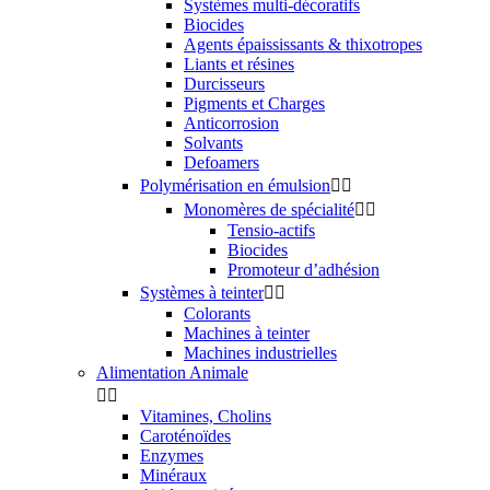
Systèmes multi-décoratifs
Biocides
Agents épaississants & thixotropes
Liants et résines
Durcisseurs
Pigments et Charges
Anticorrosion
Solvants
Defoamers
Polymérisation en émulsion


Monomères de spécialité


Tensio-actifs
Biocides
Promoteur d’adhésion
Systèmes à teinter


Colorants
Machines à teinter
Machines industrielles
Alimentation Animale


Vitamines, Cholins
Caroténoïdes
Enzymes
Minéraux