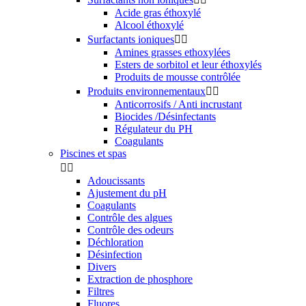
Acide gras éthoxylé
Alcool éthoxylé
Surfactants ioniques


Amines grasses ethoxylées
Esters de sorbitol et leur éthoxylés
Produits de mousse contrôlée
Produits environnementaux


Anticorrosifs / Anti incrustant
Biocides /Désinfectants
Régulateur du PH
Coagulants
Piscines et spas


Adoucissants
Ajustement du pH
Coagulants
Contrôle des algues
Contrôle des odeurs
Déchloration
Désinfection
Divers
Extraction de phosphore
Filtres
Fluores