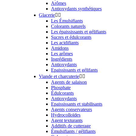
Arômes
Antioxydants synthétiques
Glacerie


Les Émulsifiants
Colorants naturels
Les épaississants et gélifiants
Sucres et édulcorants
Les acidifiants
Amidons
Les arômes
Ingrédients
Antioxydants
Epaississants et gélifants
Viande et charcuterie


Agents de salaison
Phosphate
Édulcorants
Antioxydants
Epaississants et stabilisants
Agents conservateurs
Hydrocolloïdes
Agent texturants
Additifs de cutterage
Émulsifiants / gélifiants