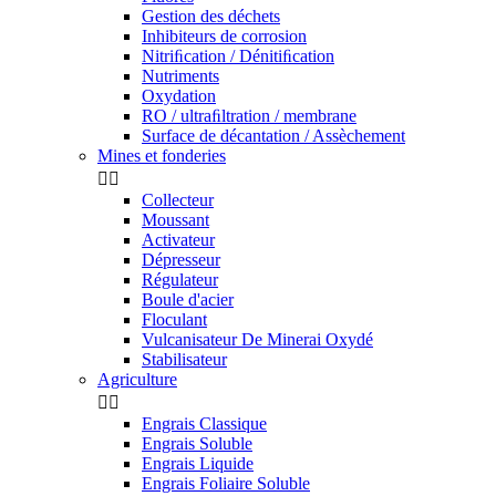
Gestion des déchets
Inhibiteurs de corrosion
Nitriﬁcation / Dénitiﬁcation
Nutriments
Oxydation
RO / ultraﬁltration / membrane
Surface de décantation / Assèchement
Mines et fonderies


Collecteur
Moussant
Activateur
Dépresseur
Régulateur
Boule d'acier
Floculant
Vulcanisateur De Minerai Oxydé
Stabilisateur
Agriculture


Engrais Classique
Engrais Soluble
Engrais Liquide
Engrais Foliaire Soluble