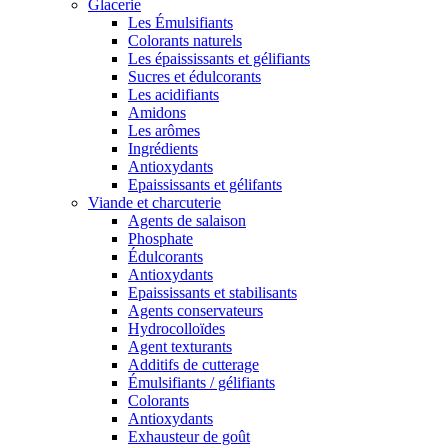
Glacerie
Les Émulsifiants
Colorants naturels
Les épaississants et gélifiants
Sucres et édulcorants
Les acidifiants
Amidons
Les arômes
Ingrédients
Antioxydants
Epaississants et gélifants
Viande et charcuterie
Agents de salaison
Phosphate
Édulcorants
Antioxydants
Epaississants et stabilisants
Agents conservateurs
Hydrocolloïdes
Agent texturants
Additifs de cutterage
Émulsifiants / gélifiants
Colorants
Antioxydants
Exhausteur de goût