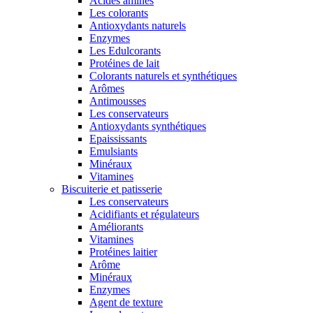
Acides aminés
Les colorants
Antioxydants naturels
Enzymes
Les Edulcorants
Protéines de lait
Colorants naturels et synthétiques
Arômes
Antimousses
Les conservateurs
Antioxydants synthétiques
Epaississants
Emulsiants
Minéraux
Vitamines
Biscuiterie et patisserie
Les conservateurs
Acidifiants et régulateurs
Améliorants
Vitamines
Protéines laitier
Arôme
Minéraux
Enzymes
Agent de texture