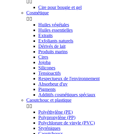


Cire pour bougie et gel
Cosmétique


Huiles végétales
Huiles essentielles
Extraits
Exfoliants naturels
Dérivés de lait
Produits marins
Cires
Jojoba
Silicones
Tensioactifs
Respectueux de l'environnement
Absorbeur d'uv
Pigments
Additifs cosmétiques spéciaux
Caoutchouc et plastique


Polyéthylène (PE)
Polypropylène (PP)
Polychlorure de vinyle (PVC)
Styréniques
Caoutchoucs