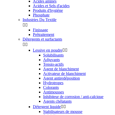
Acides aminés
Acides et Sels d'acides
Produits d'hygiène
Phosphate
Industries Du Textile


Finissage
Prétraitement
Détergents et surfactants


Lessive en poudre


Solubilisants
Adjuvants
Tensio-actifs
Agent de blanchiment
Activateur de blanchiment
Agent antiredéposition
Hydrotropes
Colorants
Antimousses
Inhibiteur de corrosion / anti-calcique
Agents chélatants
Détergent liquide


Stabilisateurs de mousse