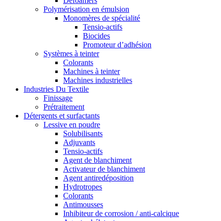
Defoamers
Polymérisation en émulsion
Monomères de spécialité
Tensio-actifs
Biocides
Promoteur d’adhésion
Systèmes à teinter
Colorants
Machines à teinter
Machines industrielles
Industries Du Textile
Finissage
Prétraitement
Détergents et surfactants
Lessive en poudre
Solubilisants
Adjuvants
Tensio-actifs
Agent de blanchiment
Activateur de blanchiment
Agent antiredéposition
Hydrotropes
Colorants
Antimousses
Inhibiteur de corrosion / anti-calcique