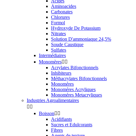
Acides
Aminoacides
Carbonates
Chlorures
Formol
Hydroxyde De Potassium
Nitrates
Solution D'ammoniaque 24,5%
Soude Caustique
Sulfates
Intermédiaires
Monomères


Acrylates Bifonctionnels
Inhibiteurs
Méthacrylates Bifonctionnels
Monoméres
Monoméres Acryliques
Monoméres Metacryliques
Industries Agroalimentaires


Boisson


Acidifiants
Sucres et Edulcorants
Fibres
Agents de texture