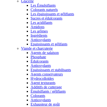
Glacerie
Les Émulsifiants
Colorants naturels
Les épaississants et gélifiants
Sucres et édulcorants
Les acidifiants
Amidons
Les arômes
Ingrédients
Antioxydants
Epaississants et gélifants
Viande et charcuterie
Agents de salaison
Phosphate
Édulcorants
Antioxydants
Epaississants et stabilisants
Agents conservateurs
Hydrocolloïdes
Agent texturants
Additifs de cutterage
Émulsifiants / gélifiants
Colorants
Antioxydants
Exhausteur de goût