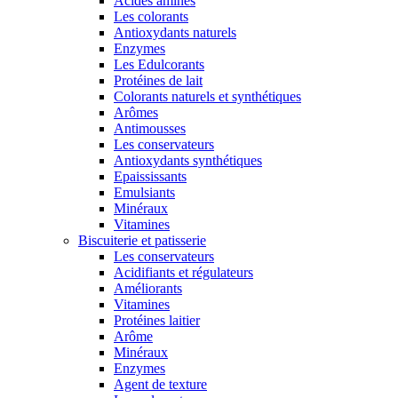
Acides aminés
Les colorants
Antioxydants naturels
Enzymes
Les Edulcorants
Protéines de lait
Colorants naturels et synthétiques
Arômes
Antimousses
Les conservateurs
Antioxydants synthétiques
Epaississants
Emulsiants
Minéraux
Vitamines
Biscuiterie et patisserie
Les conservateurs
Acidifiants et régulateurs
Améliorants
Vitamines
Protéines laitier
Arôme
Minéraux
Enzymes
Agent de texture