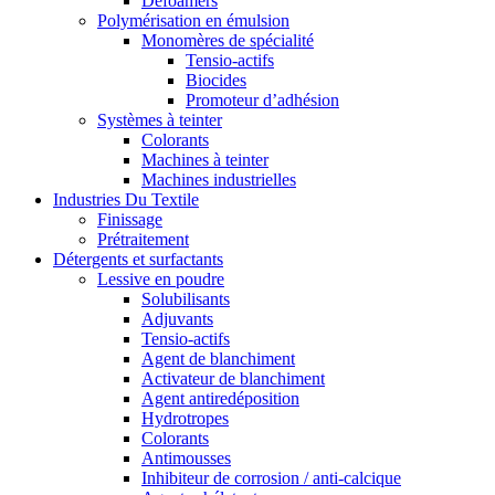
Defoamers
Polymérisation en émulsion
Monomères de spécialité
Tensio-actifs
Biocides
Promoteur d’adhésion
Systèmes à teinter
Colorants
Machines à teinter
Machines industrielles
Industries Du Textile
Finissage
Prétraitement
Détergents et surfactants
Lessive en poudre
Solubilisants
Adjuvants
Tensio-actifs
Agent de blanchiment
Activateur de blanchiment
Agent antiredéposition
Hydrotropes
Colorants
Antimousses
Inhibiteur de corrosion / anti-calcique