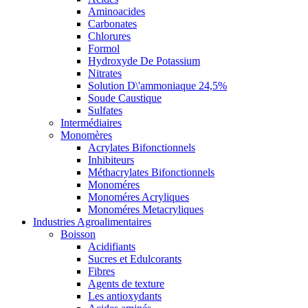
Aminoacides
Carbonates
Chlorures
Formol
Hydroxyde De Potassium
Nitrates
Solution D\'ammoniaque 24,5%
Soude Caustique
Sulfates
Intermédiaires
Monomères
Acrylates Bifonctionnels
Inhibiteurs
Méthacrylates Bifonctionnels
Monoméres
Monoméres Acryliques
Monoméres Metacryliques
Industries Agroalimentaires
Boisson
Acidifiants
Sucres et Edulcorants
Fibres
Agents de texture
Les antioxydants