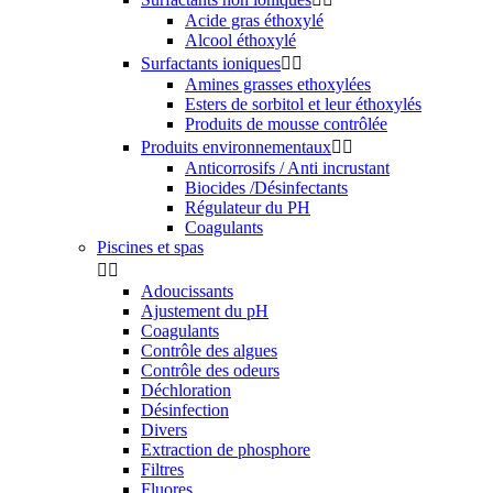
Acide gras éthoxylé
Alcool éthoxylé
Surfactants ioniques


Amines grasses ethoxylées
Esters de sorbitol et leur éthoxylés
Produits de mousse contrôlée
Produits environnementaux


Anticorrosifs / Anti incrustant
Biocides /Désinfectants
Régulateur du PH
Coagulants
Piscines et spas


Adoucissants
Ajustement du pH
Coagulants
Contrôle des algues
Contrôle des odeurs
Déchloration
Désinfection
Divers
Extraction de phosphore
Filtres
Fluores