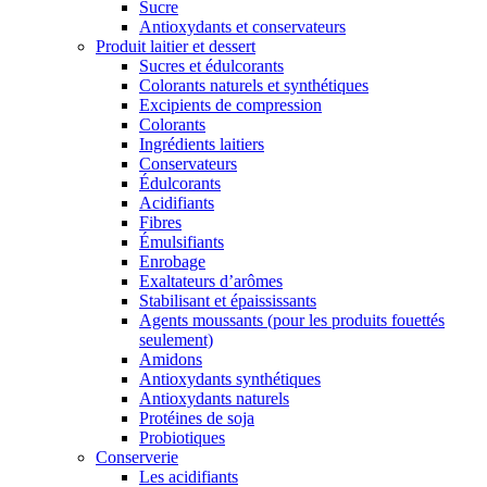
Sucre
Antioxydants et conservateurs
Produit laitier et dessert
Sucres et édulcorants
Colorants naturels et synthétiques
Excipients de compression
Colorants
Ingrédients laitiers
Conservateurs
Édulcorants
Acidifiants
Fibres
Émulsifiants
Enrobage
Exaltateurs d’arômes
Stabilisant et épaississants
Agents moussants (pour les produits fouettés
seulement)
Amidons
Antioxydants synthétiques
Antioxydants naturels
Protéines de soja
Probiotiques
Conserverie
Les acidifiants