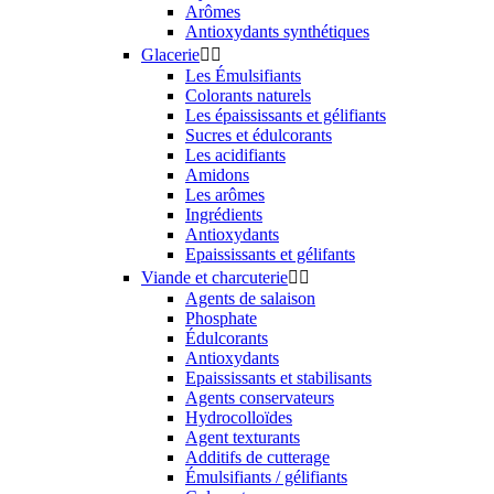
Arômes
Antioxydants synthétiques
Glacerie


Les Émulsifiants
Colorants naturels
Les épaississants et gélifiants
Sucres et édulcorants
Les acidifiants
Amidons
Les arômes
Ingrédients
Antioxydants
Epaississants et gélifants
Viande et charcuterie


Agents de salaison
Phosphate
Édulcorants
Antioxydants
Epaississants et stabilisants
Agents conservateurs
Hydrocolloïdes
Agent texturants
Additifs de cutterage
Émulsifiants / gélifiants