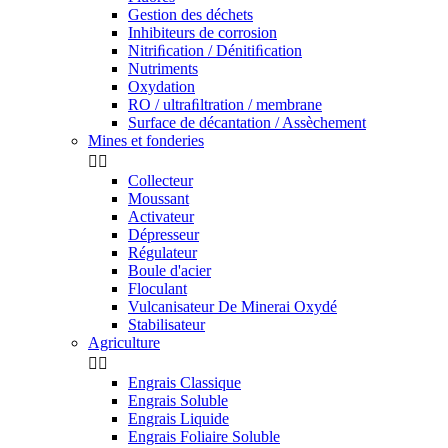
Gestion des déchets
Inhibiteurs de corrosion
Nitriﬁcation / Dénitiﬁcation
Nutriments
Oxydation
RO / ultraﬁltration / membrane
Surface de décantation / Assèchement
Mines et fonderies


Collecteur
Moussant
Activateur
Dépresseur
Régulateur
Boule d'acier
Floculant
Vulcanisateur De Minerai Oxydé
Stabilisateur
Agriculture


Engrais Classique
Engrais Soluble
Engrais Liquide
Engrais Foliaire Soluble