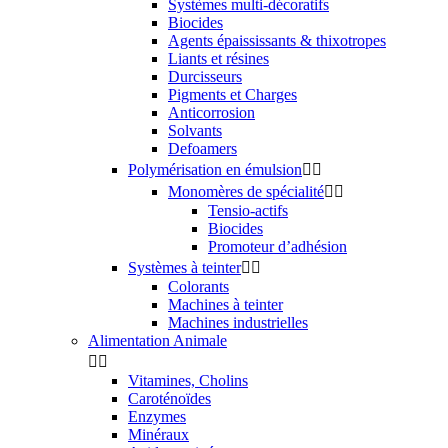
Systèmes multi-décoratifs
Biocides
Agents épaississants & thixotropes
Liants et résines
Durcisseurs
Pigments et Charges
Anticorrosion
Solvants
Defoamers
Polymérisation en émulsion


Monomères de spécialité


Tensio-actifs
Biocides
Promoteur d’adhésion
Systèmes à teinter


Colorants
Machines à teinter
Machines industrielles
Alimentation Animale


Vitamines, Cholins
Caroténoïdes
Enzymes
Minéraux