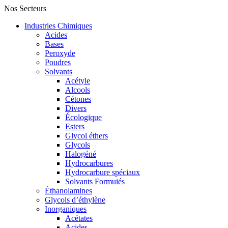
Nos Secteurs
Industries Chimiques
Acides
Bases
Peroxyde
Poudres
Solvants
Acétyle
Alcools
Cétones
Divers
Écologique
Esters
Glycol éthers
Glycols
Halogéné
Hydrocarbures
Hydrocarbure spéciaux
Solvants Formuiés
Éthanolamines
Glycols d’éthylène
Inorganiques
Acétates
Acides