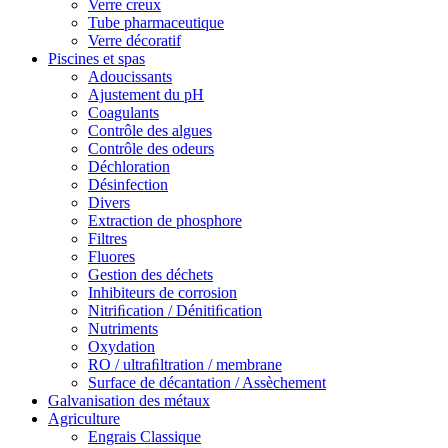
Verre creux
Tube pharmaceutique
Verre décoratif
Piscines et spas
Adoucissants
Ajustement du pH
Coagulants
Contrôle des algues
Contrôle des odeurs
Déchloration
Désinfection
Divers
Extraction de phosphore
Filtres
Fluores
Gestion des déchets
Inhibiteurs de corrosion
Nitriﬁcation / Dénitiﬁcation
Nutriments
Oxydation
RO / ultraﬁltration / membrane
Surface de décantation / Assèchement
Galvanisation des métaux
Agriculture
Engrais Classique