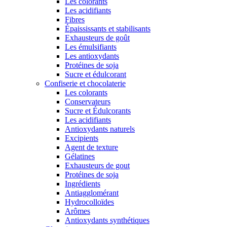
Les colorants
Les acidifiants
Fibres
Épaississants et stabilisants
Exhausteurs de goût
Les émulsifiants
Les antioxydants
Protéines de soja
Sucre et édulcorant
Confiserie et chocolaterie
Les colorants
Conservateurs
Sucre et Édulcorants
Les acidifiants
Antioxydants naturels
Excipients
Agent de texture
Gélatines
Exhausteurs de gout
Protéines de soja
Ingrédients
Antiagglomérant
Hydrocolloïdes
Arômes
Antioxydants synthétiques