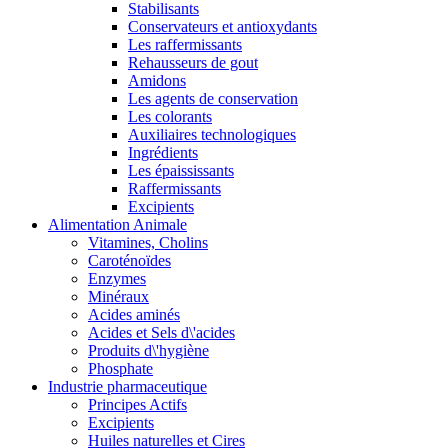
Stabilisants
Conservateurs et antioxydants
Les raffermissants
Rehausseurs de gout
Amidons
Les agents de conservation
Les colorants
Auxiliaires technologiques
Ingrédients
Les épaississants
Raffermissants
Excipients
Alimentation Animale
Vitamines, Cholins
Caroténoïdes
Enzymes
Minéraux
Acides aminés
Acides et Sels d\'acides
Produits d\'hygiène
Phosphate
Industrie pharmaceutique
Principes Actifs
Excipients
Huiles naturelles et Cires