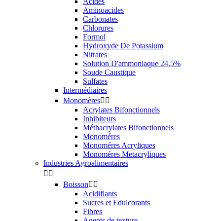
Acides
Aminoacides
Carbonates
Chlorures
Formol
Hydroxyde De Potassium
Nitrates
Solution D'ammoniaque 24,5%
Soude Caustique
Sulfates
Intermédiaires
Monomères


Acrylates Bifonctionnels
Inhibiteurs
Méthacrylates Bifonctionnels
Monoméres
Monoméres Acryliques
Monoméres Metacryliques
Industries Agroalimentaires


Boisson


Acidifiants
Sucres et Edulcorants
Fibres
Agents de texture