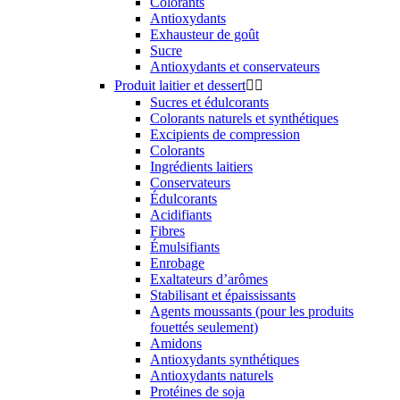
Colorants
Antioxydants
Exhausteur de goût
Sucre
Antioxydants et conservateurs
Produit laitier et dessert


Sucres et édulcorants
Colorants naturels et synthétiques
Excipients de compression
Colorants
Ingrédients laitiers
Conservateurs
Édulcorants
Acidifiants
Fibres
Émulsifiants
Enrobage
Exaltateurs d’arômes
Stabilisant et épaississants
Agents moussants (pour les produits
fouettés seulement)
Amidons
Antioxydants synthétiques
Antioxydants naturels
Protéines de soja