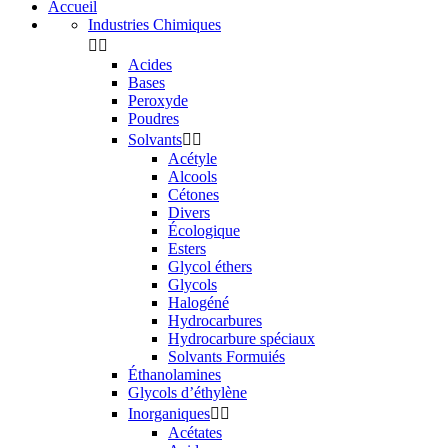
Accueil
Industries Chimiques


Acides
Bases
Peroxyde
Poudres
Solvants


Acétyle
Alcools
Cétones
Divers
Écologique
Esters
Glycol éthers
Glycols
Halogéné
Hydrocarbures
Hydrocarbure spéciaux
Solvants Formuiés
Éthanolamines
Glycols d’éthylène
Inorganiques


Acétates