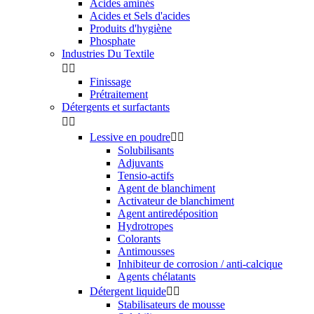
Acides aminés
Acides et Sels d'acides
Produits d'hygiène
Phosphate
Industries Du Textile


Finissage
Prétraitement
Détergents et surfactants


Lessive en poudre


Solubilisants
Adjuvants
Tensio-actifs
Agent de blanchiment
Activateur de blanchiment
Agent antiredéposition
Hydrotropes
Colorants
Antimousses
Inhibiteur de corrosion / anti-calcique
Agents chélatants
Détergent liquide


Stabilisateurs de mousse