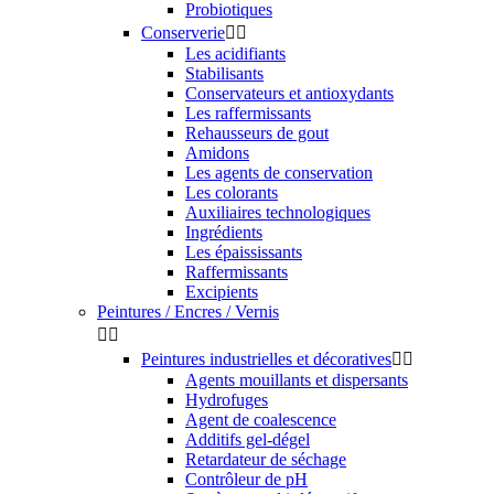
Probiotiques
Conserverie


Les acidifiants
Stabilisants
Conservateurs et antioxydants
Les raffermissants
Rehausseurs de gout
Amidons
Les agents de conservation
Les colorants
Auxiliaires technologiques
Ingrédients
Les épaississants
Raffermissants
Excipients
Peintures / Encres / Vernis


Peintures industrielles et décoratives


Agents mouillants et dispersants
Hydrofuges
Agent de coalescence
Additifs gel-dégel
Retardateur de séchage
Contrôleur de pH