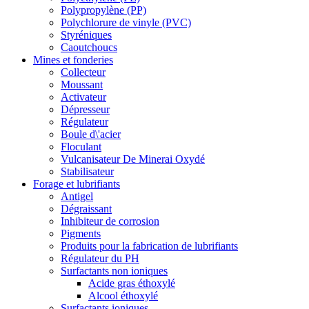
Polypropylène (PP)
Polychlorure de vinyle (PVC)
Styréniques
Caoutchoucs
Mines et fonderies
Collecteur
Moussant
Activateur
Dépresseur
Régulateur
Boule d\'acier
Floculant
Vulcanisateur De Minerai Oxydé
Stabilisateur
Forage et lubrifiants
Antigel
Dégraissant
Inhibiteur de corrosion
Pigments
Produits pour la fabrication de lubrifiants
Régulateur du PH
Surfactants non ioniques
Acide gras éthoxylé
Alcool éthoxylé
Surfactants ioniques