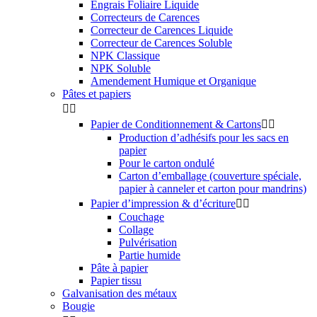
Engrais Foliaire Liquide
Correcteurs de Carences
Correcteur de Carences Liquide
Correcteur de Carences Soluble
NPK Classique
NPK Soluble
Amendement Humique et Organique
Pâtes et papiers


Papier de Conditionnement & Cartons


Production d’adhésifs pour les sacs en
papier
Pour le carton ondulé
Carton d’emballage (couverture spéciale,
papier à canneler et carton pour mandrins)
Papier d’impression & d’écriture


Couchage
Collage
Pulvérisation
Partie humide
Pâte à papier
Papier tissu
Galvanisation des métaux
Bougie