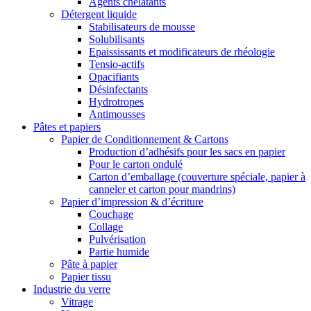
Agents chélatants
Détergent liquide
Stabilisateurs de mousse
Solubilisants
Epaississants et modificateurs de rhéologie
Tensio-actifs
Opacifiants
Désinfectants
Hydrotropes
Antimousses
Pâtes et papiers
Papier de Conditionnement & Cartons
Production d’adhésifs pour les sacs en papier
Pour le carton ondulé
Carton d’emballage (couverture spéciale, papier à
canneler et carton pour mandrins)
Papier d’impression & d’écriture
Couchage
Collage
Pulvérisation
Partie humide
Pâte à papier
Papier tissu
Industrie du verre
Vitrage