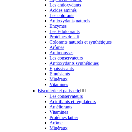
Les antioxydants
Acides aminés
Les colorants
Antioxydants naturels
Enzymes
Les Edulcorants
Protéines de lait
Colorants naturels et synthétiques
Arômes
Antimousses
Les conservateurs
Antioxydants synthétiques
Epaississants
Emulsiants
Minéraux
Vitamines
Biscuiterie et patisserie


Les conservateurs
Acidifiants et régulateurs
Améliorants
Vitamines
Protéines laitier
Arôme
Minéraux