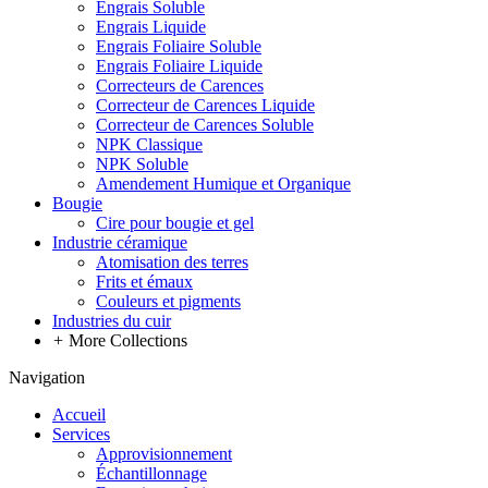
Engrais Soluble
Engrais Liquide
Engrais Foliaire Soluble
Engrais Foliaire Liquide
Correcteurs de Carences
Correcteur de Carences Liquide
Correcteur de Carences Soluble
NPK Classique
NPK Soluble
Amendement Humique et Organique
Bougie
Cire pour bougie et gel
Industrie céramique
Atomisation des terres
Frits et émaux
Couleurs et pigments
Industries du cuir
+
More Collections
Navigation
Accueil
Services
Approvisionnement
Échantillonnage