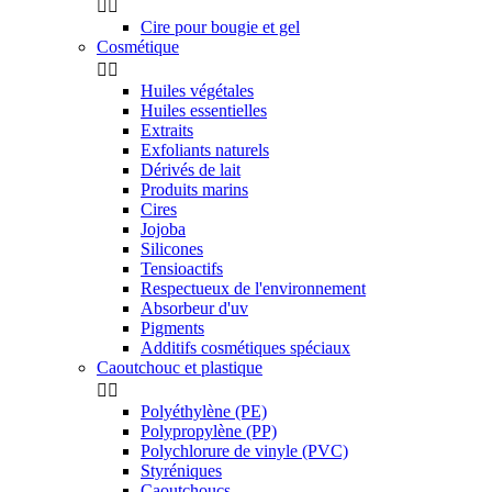


Cire pour bougie et gel
Cosmétique


Huiles végétales
Huiles essentielles
Extraits
Exfoliants naturels
Dérivés de lait
Produits marins
Cires
Jojoba
Silicones
Tensioactifs
Respectueux de l'environnement
Absorbeur d'uv
Pigments
Additifs cosmétiques spéciaux
Caoutchouc et plastique


Polyéthylène (PE)
Polypropylène (PP)
Polychlorure de vinyle (PVC)
Styréniques
Caoutchoucs