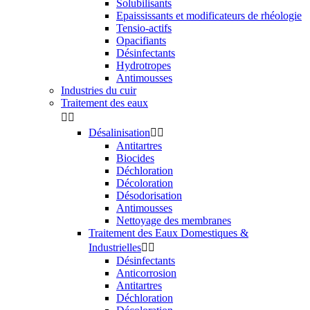
Solubilisants
Epaississants et modificateurs de rhéologie
Tensio-actifs
Opacifiants
Désinfectants
Hydrotropes
Antimousses
Industries du cuir
Traitement des eaux


Désalinisation


Antitartres
Biocides
Déchloration
Décoloration
Désodorisation
Antimousses
Nettoyage des membranes
Traitement des Eaux Domestiques &
Industrielles


Désinfectants
Anticorrosion
Antitartres
Déchloration