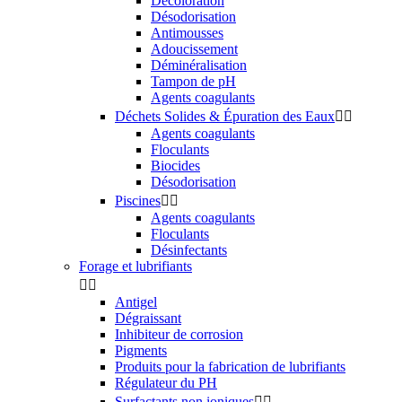
Décoloration
Désodorisation
Antimousses
Adoucissement
Déminéralisation
Tampon de pH
Agents coagulants
Déchets Solides & Épuration des Eaux


Agents coagulants
Floculants
Biocides
Désodorisation
Piscines


Agents coagulants
Floculants
Désinfectants
Forage et lubrifiants


Antigel
Dégraissant
Inhibiteur de corrosion
Pigments
Produits pour la fabrication de lubrifiants
Régulateur du PH
Surfactants non ioniques

