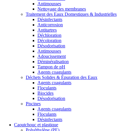
Antimousses
Nettoyage des membranes
Traitement des Eaux Domestiques & Industrielles
Désinfectants
Anticorrosion
Antitartres
Déchloration
Décoloration
Désodorisation
Antimousses
Adoucissement
Déminéralisation
Tampon de pH
Agents coagulants
Déchets Solides & Épuration des Eaux
Agents coagulants
Floculants
Biocides
Désodorisation
Piscines
Agents coagulants
Floculants
Désinfectants
Caoutchouc et plastique
Polyéthylène (PE)