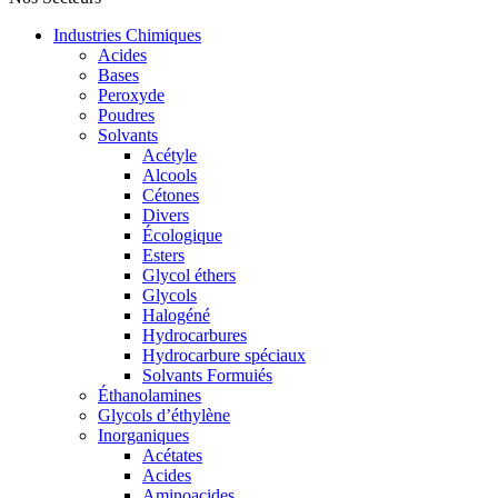
Industries Chimiques
Acides
Bases
Peroxyde
Poudres
Solvants
Acétyle
Alcools
Cétones
Divers
Écologique
Esters
Glycol éthers
Glycols
Halogéné
Hydrocarbures
Hydrocarbure spéciaux
Solvants Formuiés
Éthanolamines
Glycols d’éthylène
Inorganiques
Acétates
Acides
Aminoacides