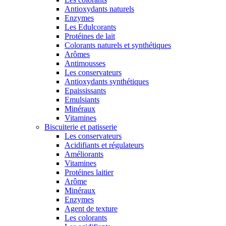
Antioxydants naturels
Enzymes
Les Edulcorants
Protéines de lait
Colorants naturels et synthétiques
Arômes
Antimousses
Les conservateurs
Antioxydants synthétiques
Epaississants
Emulsiants
Minéraux
Vitamines
Biscuiterie et patisserie
Les conservateurs
Acidifiants et régulateurs
Améliorants
Vitamines
Protéines laitier
Arôme
Minéraux
Enzymes
Agent de texture
Les colorants