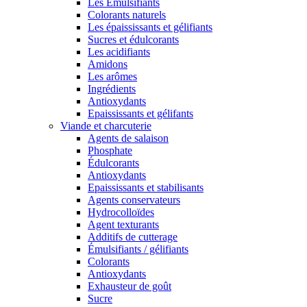
Les Émulsifiants
Colorants naturels
Les épaississants et gélifiants
Sucres et édulcorants
Les acidifiants
Amidons
Les arômes
Ingrédients
Antioxydants
Epaississants et gélifants
Viande et charcuterie
Agents de salaison
Phosphate
Édulcorants
Antioxydants
Epaississants et stabilisants
Agents conservateurs
Hydrocolloïdes
Agent texturants
Additifs de cutterage
Émulsifiants / gélifiants
Colorants
Antioxydants
Exhausteur de goût
Sucre