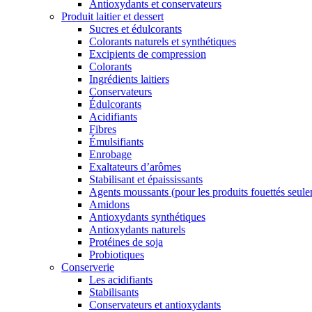
Antioxydants et conservateurs
Produit laitier et dessert
Sucres et édulcorants
Colorants naturels et synthétiques
Excipients de compression
Colorants
Ingrédients laitiers
Conservateurs
Édulcorants
Acidifiants
Fibres
Émulsifiants
Enrobage
Exaltateurs d’arômes
Stabilisant et épaississants
Agents moussants (pour les produits fouettés seul
Amidons
Antioxydants synthétiques
Antioxydants naturels
Protéines de soja
Probiotiques
Conserverie
Les acidifiants
Stabilisants
Conservateurs et antioxydants