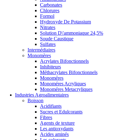
Carbonates
Chlorures
Formol
Hydroxyde De Potassium
Nitrates
Solution D\'ammoniaque 24,5%
Soude Caustique
Sulfates
Intermédiaires
Monomères
Acrylates Bifonctionnels
Inhibiteurs
Méthacrylates Bifonctionnels
Monoméres
Monoméres Acryliques
Monoméres Metacryliques
Industries Agroalimentaires
Boisson
Acidifiants
Sucres et Edulcorants
Fibres
Agents de texture
Les antioxydants
Acides aminés
Les colorants