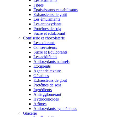
Les acidifiants
Fibres
Épaississants et stabilisants
Exhausteurs de goût
Les émulsifiants
Les antioxydants
Protéines de soja
Sucre et édulcorant
Confiserie et chocolaterie
Les colorants
Conservateurs
Sucre et Édulcorants
Les acidifiants
Antioxydants naturels
Excipients
Agent de texture
Gélatines
Exhausteurs de gout
Protéines de soja
Ingrédients
Antiagglomérant
Hydrocolloïdes
Arômes
Antioxydants synthétiques
Glacerie