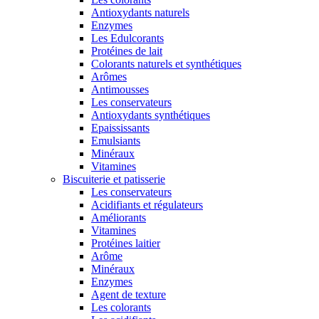
Antioxydants naturels
Enzymes
Les Edulcorants
Protéines de lait
Colorants naturels et synthétiques
Arômes
Antimousses
Les conservateurs
Antioxydants synthétiques
Epaississants
Emulsiants
Minéraux
Vitamines
Biscuiterie et patisserie
Les conservateurs
Acidifiants et régulateurs
Améliorants
Vitamines
Protéines laitier
Arôme
Minéraux
Enzymes
Agent de texture
Les colorants