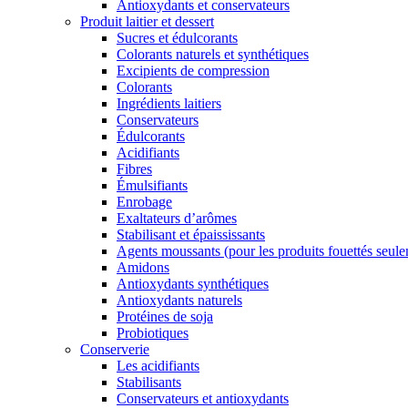
Antioxydants et conservateurs
Produit laitier et dessert
Sucres et édulcorants
Colorants naturels et synthétiques
Excipients de compression
Colorants
Ingrédients laitiers
Conservateurs
Édulcorants
Acidifiants
Fibres
Émulsifiants
Enrobage
Exaltateurs d’arômes
Stabilisant et épaississants
Agents moussants (pour les produits fouettés seul
Amidons
Antioxydants synthétiques
Antioxydants naturels
Protéines de soja
Probiotiques
Conserverie
Les acidifiants
Stabilisants
Conservateurs et antioxydants