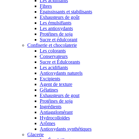
Les acidifiants
Fibres
Épaississants et stabilisants
Exhausteurs de goût
Les émulsifiants
Les antioxydants
Protéines de soja
Sucre et édulcorant
Confiserie et chocolaterie
Les colorants
Conservateurs
Sucre et Édulcorants
Les acidifiants
Antioxydants naturels
Excipients
Agent de texture
Gélatines
Exhausteurs de gout
Protéines de soja
Ingrédients
Antiagglomérant
Hydrocolloïdes
Arômes
Antioxydants synthétiques
Glacerie