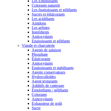
Les Émulsifiants
Colorants naturels
Les épaississants et gélifiants
Sucres et édulcorants
Les acidifiants
Amidons
Les arômes
Ingrédients
Antioxydants
Epaississants et gélifants
Viande et charcuterie
Agents de salaison
Phosphate
Édulcorants
Antioxydants
Epaississants et stabilisants
Agents conservateurs
Hydrocolloïdes
Agent texturants
Additifs de cutterage
Émulsifiants / gélifiants
Colorants
Antioxydants
Exhausteur de goût
Sucre