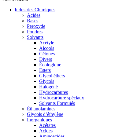
Industries Chimiques
Acides
Bases
Peroxyde
Poudres
Solvants
Acétyle
Alcools
Cétones
Divers
Écologique
Esters
Glycol éthers
Glycols
Halogéné
Hydrocarbures
Hydrocarbure spéciaux
Solvants Formuiés
Éthanolamines
Glycols d’éthylène
Inorganiques
Acétates
Acides
Aminoacides