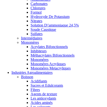
Carbonates
Chlorures
Formol
Hydroxyde De Potassium
Nitrates
Solution D\'ammoniaque 24,5%
Soude Caustique
Sulfates
Intermédiaires
Monomères
Acrylates Bifonctionnels
Inhibiteurs
Méthacrylates Bifonctionnels
Monoméres
Monoméres Acryliques
Monoméres Metacryliques
Industries Agroalimentaires
Boisson
Acidifiants
Sucres et Edulcorants
Fibres
Agents de texture
Les antioxydants
Acides aminés
Les colorants