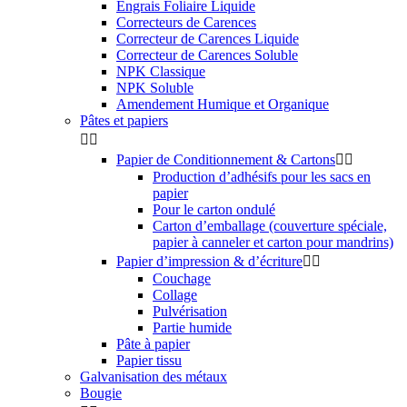
Engrais Foliaire Liquide
Correcteurs de Carences
Correcteur de Carences Liquide
Correcteur de Carences Soluble
NPK Classique
NPK Soluble
Amendement Humique et Organique
Pâtes et papiers


Papier de Conditionnement & Cartons


Production d’adhésifs pour les sacs en
papier
Pour le carton ondulé
Carton d’emballage (couverture spéciale,
papier à canneler et carton pour mandrins)
Papier d’impression & d’écriture


Couchage
Collage
Pulvérisation
Partie humide
Pâte à papier
Papier tissu
Galvanisation des métaux
Bougie