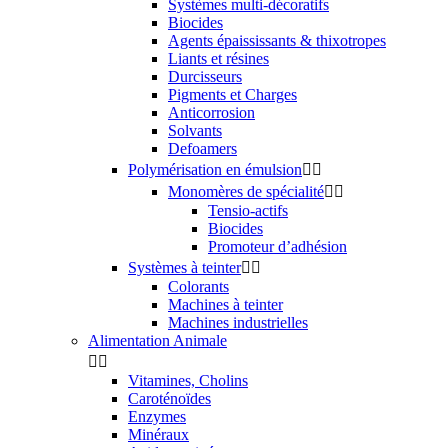
Systèmes multi-décoratifs
Biocides
Agents épaississants & thixotropes
Liants et résines
Durcisseurs
Pigments et Charges
Anticorrosion
Solvants
Defoamers
Polymérisation en émulsion


Monomères de spécialité


Tensio-actifs
Biocides
Promoteur d’adhésion
Systèmes à teinter


Colorants
Machines à teinter
Machines industrielles
Alimentation Animale


Vitamines, Cholins
Caroténoïdes
Enzymes
Minéraux