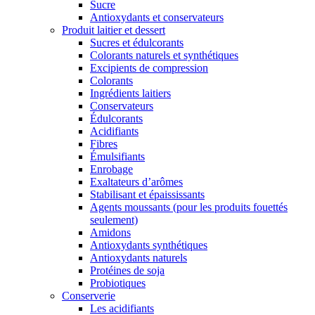
Sucre
Antioxydants et conservateurs
Produit laitier et dessert
Sucres et édulcorants
Colorants naturels et synthétiques
Excipients de compression
Colorants
Ingrédients laitiers
Conservateurs
Édulcorants
Acidifiants
Fibres
Émulsifiants
Enrobage
Exaltateurs d’arômes
Stabilisant et épaississants
Agents moussants (pour les produits fouettés
seulement)
Amidons
Antioxydants synthétiques
Antioxydants naturels
Protéines de soja
Probiotiques
Conserverie
Les acidifiants