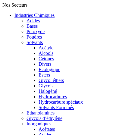
Nos Secteurs
Industries Chimiques
Acides
Bases
Peroxyde
Poudres
Solvants
Acétyle
Alcools
Cétones
Divers
Écologique
Esters
Glycol éthers
Glycols
Halogéné
Hydrocarbures
Hydrocarbure spéciaux
Solvants Formuiés
Éthanolamines
Glycols d’éthylène
Inorganiques
Acétates
Acides