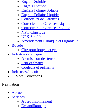
Engrais Soluble
Engrais Liquide
Engrais Foliaire Soluble
Engrais Foliaire Liquide
Correcteurs de Carences
Correcteur de Carences Liquide
Correcteur de Carences Soluble
NPK Classique
NPK Soluble
Amendement Humique et Organique
Bougie
Cire pour bougie et gel
Industrie céramique
Atomisation des terres
Frits et émaux
Couleurs et pigments
Industries du cuir
+
More Collections
Navigation
Accueil
Services
Approvisionnement
Échantillonnage