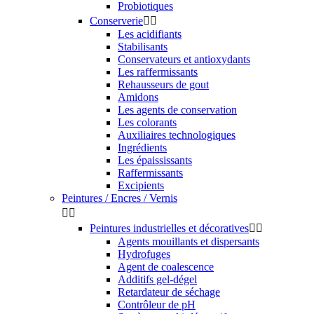
Probiotiques
Conserverie


Les acidifiants
Stabilisants
Conservateurs et antioxydants
Les raffermissants
Rehausseurs de gout
Amidons
Les agents de conservation
Les colorants
Auxiliaires technologiques
Ingrédients
Les épaississants
Raffermissants
Excipients
Peintures / Encres / Vernis


Peintures industrielles et décoratives


Agents mouillants et dispersants
Hydrofuges
Agent de coalescence
Additifs gel-dégel
Retardateur de séchage
Contrôleur de pH