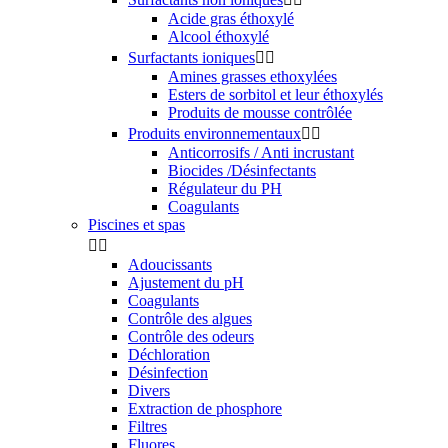
Acide gras éthoxylé
Alcool éthoxylé
Surfactants ioniques


Amines grasses ethoxylées
Esters de sorbitol et leur éthoxylés
Produits de mousse contrôlée
Produits environnementaux


Anticorrosifs / Anti incrustant
Biocides /Désinfectants
Régulateur du PH
Coagulants
Piscines et spas


Adoucissants
Ajustement du pH
Coagulants
Contrôle des algues
Contrôle des odeurs
Déchloration
Désinfection
Divers
Extraction de phosphore
Filtres
Fluores