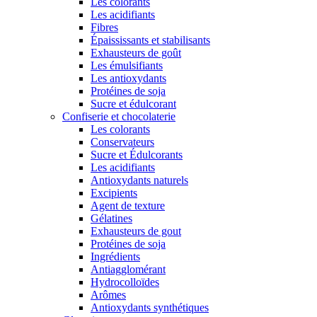
Les colorants
Les acidifiants
Fibres
Épaississants et stabilisants
Exhausteurs de goût
Les émulsifiants
Les antioxydants
Protéines de soja
Sucre et édulcorant
Confiserie et chocolaterie
Les colorants
Conservateurs
Sucre et Édulcorants
Les acidifiants
Antioxydants naturels
Excipients
Agent de texture
Gélatines
Exhausteurs de gout
Protéines de soja
Ingrédients
Antiagglomérant
Hydrocolloïdes
Arômes
Antioxydants synthétiques