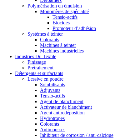
Defoamers
Polymérisation en émulsion
Monomères de spécialité
Tensio-actifs
Biocides
Promoteur d’adhésion
Systèmes à teinter
Colorants
Machines à teinter
Machines industrielles
Industries Du Textile
Finissage
Prétraitement
Détergents et surfactants
Lessive en poudre
Solubilisants
Adjuvants
Tensio-actifs
Agent de blanchiment
Activateur de blanchiment
Agent antiredéposition
Hydrotropes
Colorants
Antimousses
Inhibiteur de corrosion / anti-calcique