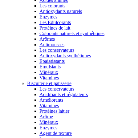
Acides aminés
Les colorants
Antioxydants naturels
Enzymes
Les Edulcorants
Protéines de lait
Colorants naturels et synthétiques
Arômes
Antimousses
Les conservateurs
Antioxydants synthétiques
Epaississants
Emulsiants
Minéraux
Vitamines
Biscuiterie et patisserie
Les conservateurs
Acidifiants et régulateurs
Améliorants
Vitamines
Protéines laitier
Arôme
Minéraux
Enzymes
Agent de texture