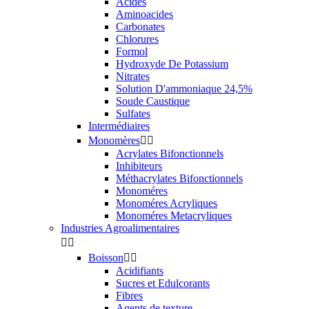
Acides
Aminoacides
Carbonates
Chlorures
Formol
Hydroxyde De Potassium
Nitrates
Solution D'ammoniaque 24,5%
Soude Caustique
Sulfates
Intermédiaires
Monomères


Acrylates Bifonctionnels
Inhibiteurs
Méthacrylates Bifonctionnels
Monoméres
Monoméres Acryliques
Monoméres Metacryliques
Industries Agroalimentaires


Boisson


Acidifiants
Sucres et Edulcorants
Fibres
Agents de texture