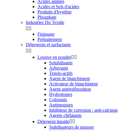
Acides aminés
Acides et Sels d'acides
Produits d'hygiène
Phosphate
Industries Du Textile


Finissage
Prétraitement
Détergents et surfactants


Lessive en poudre


Solubilisants
Adjuvants
Tensio-actifs
Agent de blanchiment
Activateur de blanchiment
Agent antiredéposition
Hydrotropes
Colorants
Antimousses
Inhibiteur de corrosion / anti-calcique
Agents chélatants
Détergent liquide


Stabilisateurs de mousse