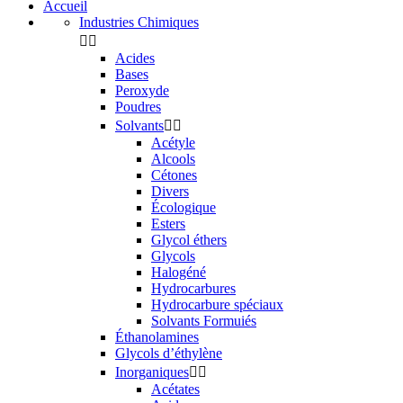
Accueil
Industries Chimiques


Acides
Bases
Peroxyde
Poudres
Solvants


Acétyle
Alcools
Cétones
Divers
Écologique
Esters
Glycol éthers
Glycols
Halogéné
Hydrocarbures
Hydrocarbure spéciaux
Solvants Formuiés
Éthanolamines
Glycols d’éthylène
Inorganiques


Acétates