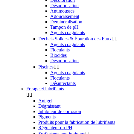
Décoloration
Désodorisation
Antimousses
Adoucissement
Déminéralisation
Tampon de pH
Agents coagulants
Déchets Solides & Épuration des Eaux


Agents coagulants
Floculants
Biocides
Désodorisation
Piscines


Agents coagulants
Floculants
Désinfectants
Forage et lubrifiants


Antigel
Dégraissant
Inhibiteur de corrosion
Pigments
Produits pour la fabrication de lubrifiants
Régulateur du PH
Surfactants non ioniques

