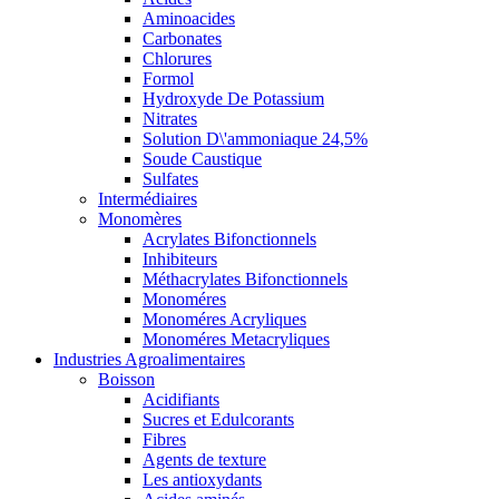
Aminoacides
Carbonates
Chlorures
Formol
Hydroxyde De Potassium
Nitrates
Solution D\'ammoniaque 24,5%
Soude Caustique
Sulfates
Intermédiaires
Monomères
Acrylates Bifonctionnels
Inhibiteurs
Méthacrylates Bifonctionnels
Monoméres
Monoméres Acryliques
Monoméres Metacryliques
Industries Agroalimentaires
Boisson
Acidifiants
Sucres et Edulcorants
Fibres
Agents de texture
Les antioxydants