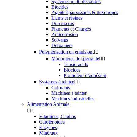
Systèmes multi-décoratifs
Biocides
Agents épaississants & thixotropes
Liants et résines
Durcisseurs
Pigments et Charges
Anticorrosion
Solvants
Defoamers
Polymérisation en émulsion


Monomères de spécialité


Tensio-actifs
Biocides
Promoteur d’adhésion
Systèmes à teinter


Colorants
Machines à teinter
Machines industrielles
Alimentation Animale


Vitamines, Cholins
Caroténoïdes
Enzymes
Minéraux