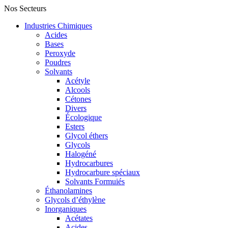
Nos Secteurs
Industries Chimiques
Acides
Bases
Peroxyde
Poudres
Solvants
Acétyle
Alcools
Cétones
Divers
Écologique
Esters
Glycol éthers
Glycols
Halogéné
Hydrocarbures
Hydrocarbure spéciaux
Solvants Formuiés
Éthanolamines
Glycols d’éthylène
Inorganiques
Acétates
Acides