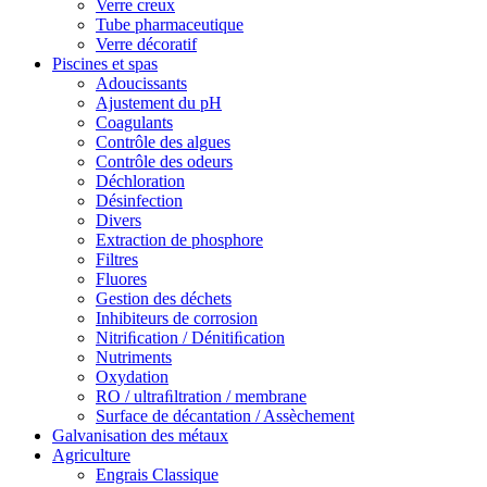
Verre creux
Tube pharmaceutique
Verre décoratif
Piscines et spas
Adoucissants
Ajustement du pH
Coagulants
Contrôle des algues
Contrôle des odeurs
Déchloration
Désinfection
Divers
Extraction de phosphore
Filtres
Fluores
Gestion des déchets
Inhibiteurs de corrosion
Nitriﬁcation / Dénitiﬁcation
Nutriments
Oxydation
RO / ultraﬁltration / membrane
Surface de décantation / Assèchement
Galvanisation des métaux
Agriculture
Engrais Classique