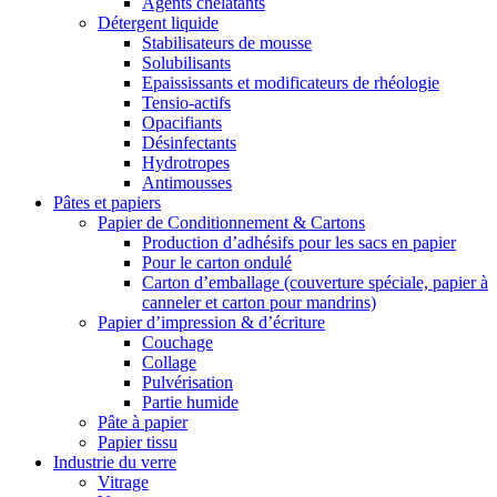
Agents chélatants
Détergent liquide
Stabilisateurs de mousse
Solubilisants
Epaississants et modificateurs de rhéologie
Tensio-actifs
Opacifiants
Désinfectants
Hydrotropes
Antimousses
Pâtes et papiers
Papier de Conditionnement & Cartons
Production d’adhésifs pour les sacs en papier
Pour le carton ondulé
Carton d’emballage (couverture spéciale, papier à
canneler et carton pour mandrins)
Papier d’impression & d’écriture
Couchage
Collage
Pulvérisation
Partie humide
Pâte à papier
Papier tissu
Industrie du verre
Vitrage