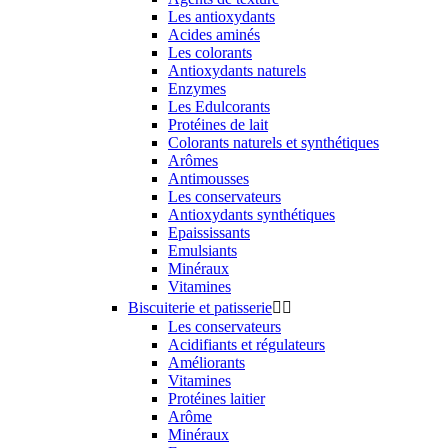
Les antioxydants
Acides aminés
Les colorants
Antioxydants naturels
Enzymes
Les Edulcorants
Protéines de lait
Colorants naturels et synthétiques
Arômes
Antimousses
Les conservateurs
Antioxydants synthétiques
Epaississants
Emulsiants
Minéraux
Vitamines
Biscuiterie et patisserie


Les conservateurs
Acidifiants et régulateurs
Améliorants
Vitamines
Protéines laitier
Arôme
Minéraux