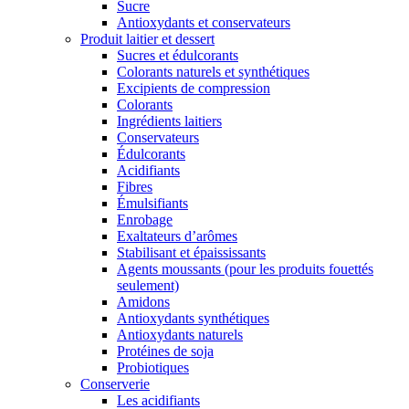
Sucre
Antioxydants et conservateurs
Produit laitier et dessert
Sucres et édulcorants
Colorants naturels et synthétiques
Excipients de compression
Colorants
Ingrédients laitiers
Conservateurs
Édulcorants
Acidifiants
Fibres
Émulsifiants
Enrobage
Exaltateurs d’arômes
Stabilisant et épaississants
Agents moussants (pour les produits fouettés
seulement)
Amidons
Antioxydants synthétiques
Antioxydants naturels
Protéines de soja
Probiotiques
Conserverie
Les acidifiants