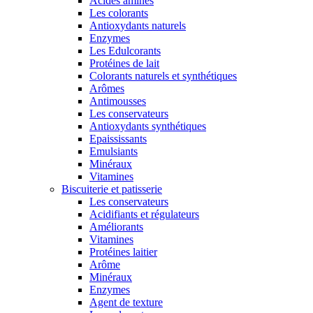
Acides aminés
Les colorants
Antioxydants naturels
Enzymes
Les Edulcorants
Protéines de lait
Colorants naturels et synthétiques
Arômes
Antimousses
Les conservateurs
Antioxydants synthétiques
Epaississants
Emulsiants
Minéraux
Vitamines
Biscuiterie et patisserie
Les conservateurs
Acidifiants et régulateurs
Améliorants
Vitamines
Protéines laitier
Arôme
Minéraux
Enzymes
Agent de texture