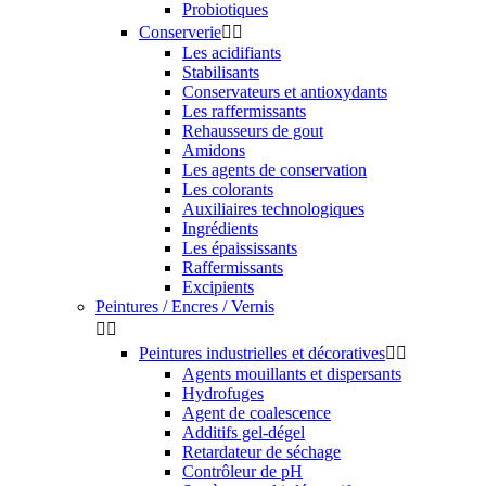
Probiotiques
Conserverie


Les acidifiants
Stabilisants
Conservateurs et antioxydants
Les raffermissants
Rehausseurs de gout
Amidons
Les agents de conservation
Les colorants
Auxiliaires technologiques
Ingrédients
Les épaississants
Raffermissants
Excipients
Peintures / Encres / Vernis


Peintures industrielles et décoratives


Agents mouillants et dispersants
Hydrofuges
Agent de coalescence
Additifs gel-dégel
Retardateur de séchage
Contrôleur de pH