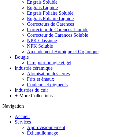
Engrais Soluble
Engrais Liquide
Engrais Foliaire Soluble
Engrais Foliaire Liquide
Correcteurs de Carences
Correcteur de Carences Liquide
Correcteur de Carences Soluble
NPK Classique
NPK Soluble
Amendement Humique et Organique
Bougie
Cire pour bougie et gel
Industrie céramique
Atomisation des terres
Frits et émaux
Couleurs et pigments
Industries du cuir
+
More Collections
Navigation
Accueil
Services
Approvisionnement
Échantillonnage