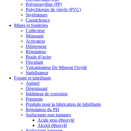
Polypropylène (PP)
Polychlorure de vinyle (PVC)
Styréniques
Caoutchoucs
Mines et fonderies
Collecteur
Moussant
Activateur
Dépresseur
Régulateur
Boule d\'acier
Floculant
Vulcanisateur De Minerai Oxydé
Stabilisateur
Forage et lubrifiants
Antigel
Dégraissant
Inhibiteur de corrosion
Pigments
Produits pour la fabrication de lubrifiants
Régulateur du PH
Surfactants non ioniques
Acide gras éthoxylé
Alcool éthoxylé
Surfactants ioniques