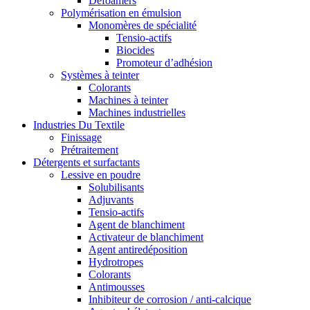
Defoamers
Polymérisation en émulsion
Monomères de spécialité
Tensio-actifs
Biocides
Promoteur d’adhésion
Systèmes à teinter
Colorants
Machines à teinter
Machines industrielles
Industries Du Textile
Finissage
Prétraitement
Détergents et surfactants
Lessive en poudre
Solubilisants
Adjuvants
Tensio-actifs
Agent de blanchiment
Activateur de blanchiment
Agent antiredéposition
Hydrotropes
Colorants
Antimousses
Inhibiteur de corrosion / anti-calcique