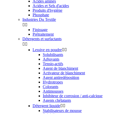
Acides aminés
Acides et Sels d'acides
Produits d'hygiène
Phosphate
Industries Du Textile


Finissage
Prétraitement
Détergents et surfactants


Lessive en poudre


Solubilisants
Adjuvants
Tensio-actifs
Agent de blanchiment
Activateur de blanchiment
Agent antiredéposition
Hydrotropes
Colorants
Antimousses
Inhibiteur de corrosion / anti-calcique
Agents chélatants
Détergent liquide


Stabilisateurs de mousse