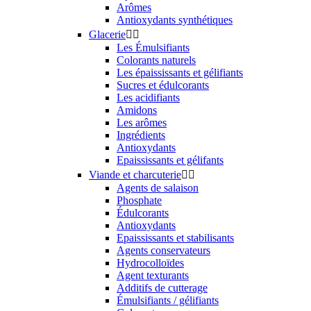
Arômes
Antioxydants synthétiques
Glacerie


Les Émulsifiants
Colorants naturels
Les épaississants et gélifiants
Sucres et édulcorants
Les acidifiants
Amidons
Les arômes
Ingrédients
Antioxydants
Epaississants et gélifants
Viande et charcuterie


Agents de salaison
Phosphate
Édulcorants
Antioxydants
Epaississants et stabilisants
Agents conservateurs
Hydrocolloïdes
Agent texturants
Additifs de cutterage
Émulsifiants / gélifiants