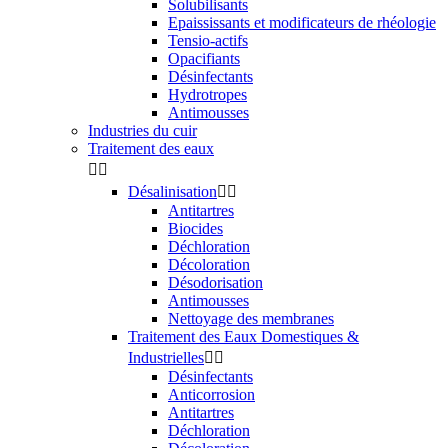
Solubilisants
Epaississants et modificateurs de rhéologie
Tensio-actifs
Opacifiants
Désinfectants
Hydrotropes
Antimousses
Industries du cuir
Traitement des eaux


Désalinisation


Antitartres
Biocides
Déchloration
Décoloration
Désodorisation
Antimousses
Nettoyage des membranes
Traitement des Eaux Domestiques &
Industrielles


Désinfectants
Anticorrosion
Antitartres
Déchloration