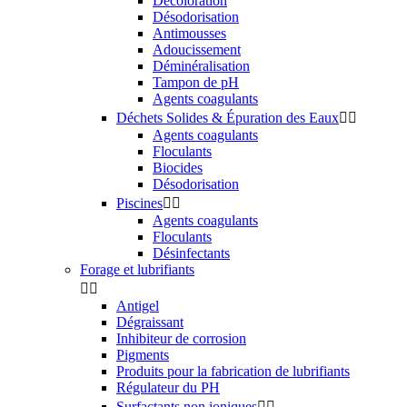
Décoloration
Désodorisation
Antimousses
Adoucissement
Déminéralisation
Tampon de pH
Agents coagulants
Déchets Solides & Épuration des Eaux


Agents coagulants
Floculants
Biocides
Désodorisation
Piscines


Agents coagulants
Floculants
Désinfectants
Forage et lubrifiants


Antigel
Dégraissant
Inhibiteur de corrosion
Pigments
Produits pour la fabrication de lubrifiants
Régulateur du PH
Surfactants non ioniques

