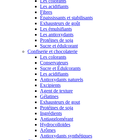
Les colorants
Les acidifiants
Fibres
Épaississants et stabilisants
Exhausteurs de goût
Les émulsifiants
Les antioxydants
Protéines de soja
Sucre et édulcorant
Confiserie et chocolaterie
Les colorants
Conservateurs
Sucre et Édulcorants
Les acidifiants
Antioxydants naturels
Excipients
Agent de texture
Gélatines
Exhausteurs de gout
Protéines de soja
Ingrédients
Antiagglomérant
Hydrocolloïdes
Arômes
Antioxydants synthétiques