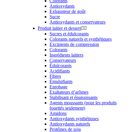
Colorants
Antioxydants
Exhausteur de goût
Sucre
Antioxydants et conservateurs
Produit laitier et dessert


Sucres et édulcorants
Colorants naturels et synthétiques
Excipients de compression
Colorants
Ingrédients laitiers
Conservateurs
Édulcorants
Acidifiants
Fibres
Émulsifiants
Enrobage
Exaltateurs d’arômes
Stabilisant et épaississants
Agents moussants (pour les produits
fouettés seulement)
Amidons
Antioxydants synthétiques
Antioxydants naturels
Protéines de soja