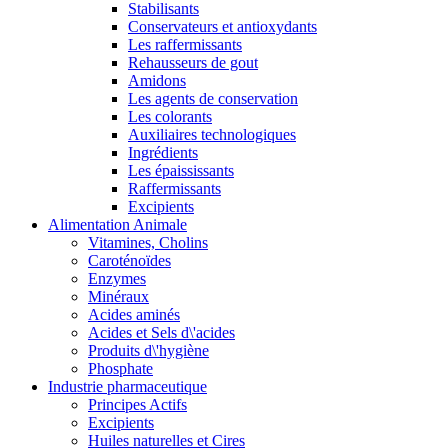
Stabilisants
Conservateurs et antioxydants
Les raffermissants
Rehausseurs de gout
Amidons
Les agents de conservation
Les colorants
Auxiliaires technologiques
Ingrédients
Les épaississants
Raffermissants
Excipients
Alimentation Animale
Vitamines, Cholins
Caroténoïdes
Enzymes
Minéraux
Acides aminés
Acides et Sels d\'acides
Produits d\'hygiène
Phosphate
Industrie pharmaceutique
Principes Actifs
Excipients
Huiles naturelles et Cires