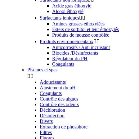
Acide gras éthoxylé
Alcool éthoxylé
Surfactants ioniques


Amines grasses ethoxylées
Esters de sorbitol et leur éthoxylés
Produits de mousse contrôlée
Produits environnementaux


Anticorrosifs / Anti incrustant
Biocides /Désinfectants
Régulateur du PH
Coagulants
Piscines et spas


Adoucissants
Ajustement du pH
Coagulants
Contrôle des algues
Contrôle des odeurs
Déchloration
Désinfection
Divers
Extraction de phosphore
Filtres
Fluores