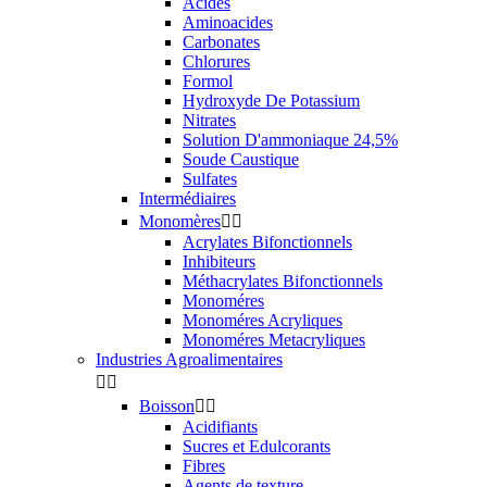
Acides
Aminoacides
Carbonates
Chlorures
Formol
Hydroxyde De Potassium
Nitrates
Solution D'ammoniaque 24,5%
Soude Caustique
Sulfates
Intermédiaires
Monomères


Acrylates Bifonctionnels
Inhibiteurs
Méthacrylates Bifonctionnels
Monoméres
Monoméres Acryliques
Monoméres Metacryliques
Industries Agroalimentaires


Boisson


Acidifiants
Sucres et Edulcorants
Fibres
Agents de texture