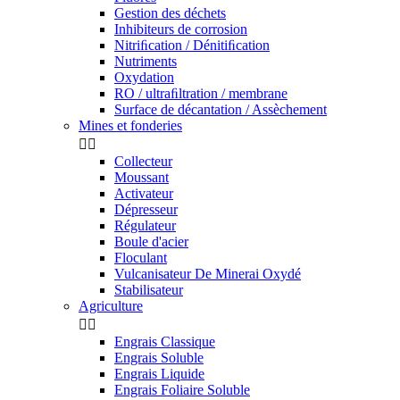
Gestion des déchets
Inhibiteurs de corrosion
Nitriﬁcation / Dénitiﬁcation
Nutriments
Oxydation
RO / ultraﬁltration / membrane
Surface de décantation / Assèchement
Mines et fonderies


Collecteur
Moussant
Activateur
Dépresseur
Régulateur
Boule d'acier
Floculant
Vulcanisateur De Minerai Oxydé
Stabilisateur
Agriculture


Engrais Classique
Engrais Soluble
Engrais Liquide
Engrais Foliaire Soluble