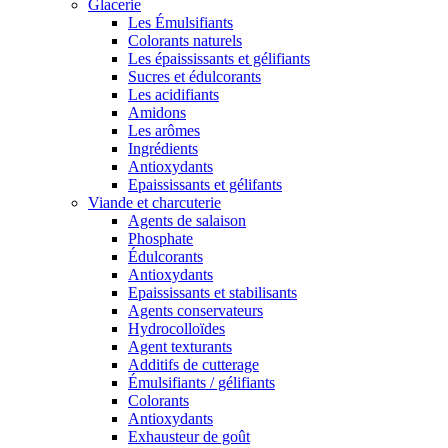
Glacerie
Les Émulsifiants
Colorants naturels
Les épaississants et gélifiants
Sucres et édulcorants
Les acidifiants
Amidons
Les arômes
Ingrédients
Antioxydants
Epaississants et gélifants
Viande et charcuterie
Agents de salaison
Phosphate
Édulcorants
Antioxydants
Epaississants et stabilisants
Agents conservateurs
Hydrocolloïdes
Agent texturants
Additifs de cutterage
Émulsifiants / gélifiants
Colorants
Antioxydants
Exhausteur de goût