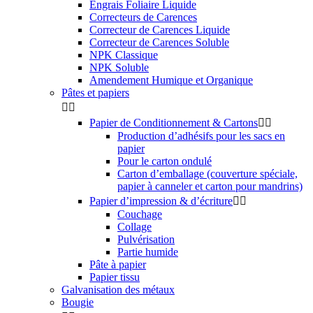
Engrais Foliaire Liquide
Correcteurs de Carences
Correcteur de Carences Liquide
Correcteur de Carences Soluble
NPK Classique
NPK Soluble
Amendement Humique et Organique
Pâtes et papiers


Papier de Conditionnement & Cartons


Production d’adhésifs pour les sacs en
papier
Pour le carton ondulé
Carton d’emballage (couverture spéciale,
papier à canneler et carton pour mandrins)
Papier d’impression & d’écriture


Couchage
Collage
Pulvérisation
Partie humide
Pâte à papier
Papier tissu
Galvanisation des métaux
Bougie