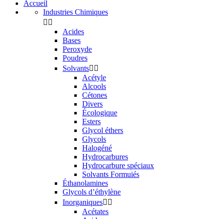
Accueil
Industries Chimiques


Acides
Bases
Peroxyde
Poudres
Solvants


Acétyle
Alcools
Cétones
Divers
Écologique
Esters
Glycol éthers
Glycols
Halogéné
Hydrocarbures
Hydrocarbure spéciaux
Solvants Formuiés
Éthanolamines
Glycols d’éthylène
Inorganiques


Acétates