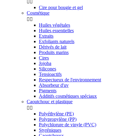


Cire pour bougie et gel
Cosmétique


Huiles végétales
Huiles essentielles
Extraits
Exfoliants naturels
Dérivés de lait
Produits marins
Cires
Jojoba
Silicones
Tensioactifs
Respectueux de l'environnement
Absorbeur d'uv
Pigments
Additifs cosmétiques spéciaux
Caoutchouc et plastique


Polyéthylène (PE)
Polypropylène (PP)
Polychlorure de vinyle (PVC)
Styréniques
Caoutchoucs