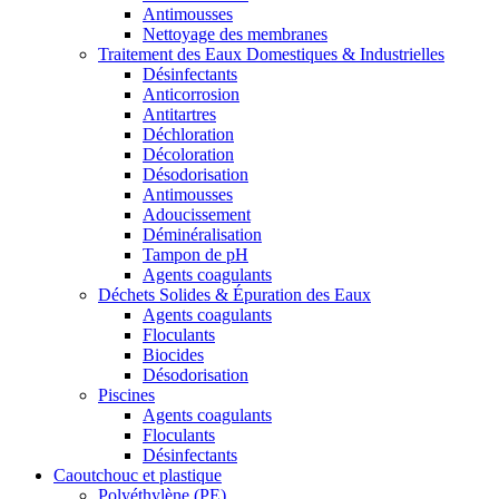
Antimousses
Nettoyage des membranes
Traitement des Eaux Domestiques & Industrielles
Désinfectants
Anticorrosion
Antitartres
Déchloration
Décoloration
Désodorisation
Antimousses
Adoucissement
Déminéralisation
Tampon de pH
Agents coagulants
Déchets Solides & Épuration des Eaux
Agents coagulants
Floculants
Biocides
Désodorisation
Piscines
Agents coagulants
Floculants
Désinfectants
Caoutchouc et plastique
Polyéthylène (PE)