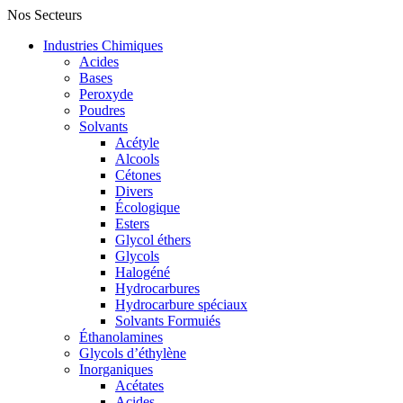
Nos Secteurs
Industries Chimiques
Acides
Bases
Peroxyde
Poudres
Solvants
Acétyle
Alcools
Cétones
Divers
Écologique
Esters
Glycol éthers
Glycols
Halogéné
Hydrocarbures
Hydrocarbure spéciaux
Solvants Formuiés
Éthanolamines
Glycols d’éthylène
Inorganiques
Acétates
Acides