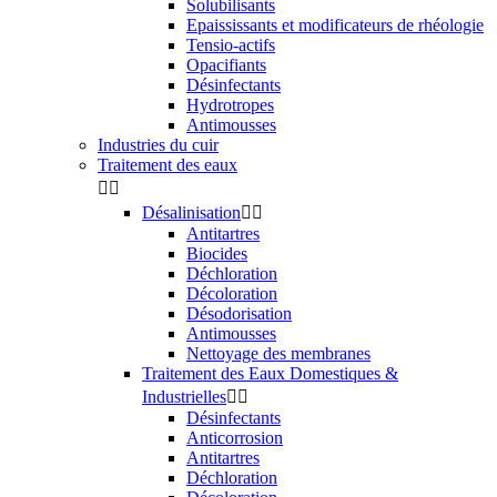
Solubilisants
Epaississants et modificateurs de rhéologie
Tensio-actifs
Opacifiants
Désinfectants
Hydrotropes
Antimousses
Industries du cuir
Traitement des eaux


Désalinisation


Antitartres
Biocides
Déchloration
Décoloration
Désodorisation
Antimousses
Nettoyage des membranes
Traitement des Eaux Domestiques &
Industrielles


Désinfectants
Anticorrosion
Antitartres
Déchloration