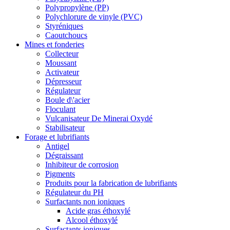
Polypropylène (PP)
Polychlorure de vinyle (PVC)
Styréniques
Caoutchoucs
Mines et fonderies
Collecteur
Moussant
Activateur
Dépresseur
Régulateur
Boule d\'acier
Floculant
Vulcanisateur De Minerai Oxydé
Stabilisateur
Forage et lubrifiants
Antigel
Dégraissant
Inhibiteur de corrosion
Pigments
Produits pour la fabrication de lubrifiants
Régulateur du PH
Surfactants non ioniques
Acide gras éthoxylé
Alcool éthoxylé
Surfactants ioniques