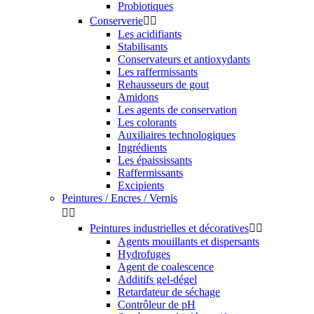
Probiotiques
Conserverie


Les acidifiants
Stabilisants
Conservateurs et antioxydants
Les raffermissants
Rehausseurs de gout
Amidons
Les agents de conservation
Les colorants
Auxiliaires technologiques
Ingrédients
Les épaississants
Raffermissants
Excipients
Peintures / Encres / Vernis


Peintures industrielles et décoratives


Agents mouillants et dispersants
Hydrofuges
Agent de coalescence
Additifs gel-dégel
Retardateur de séchage
Contrôleur de pH