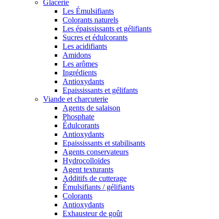
Glacerie
Les Émulsifiants
Colorants naturels
Les épaississants et gélifiants
Sucres et édulcorants
Les acidifiants
Amidons
Les arômes
Ingrédients
Antioxydants
Epaississants et gélifants
Viande et charcuterie
Agents de salaison
Phosphate
Édulcorants
Antioxydants
Epaississants et stabilisants
Agents conservateurs
Hydrocolloïdes
Agent texturants
Additifs de cutterage
Émulsifiants / gélifiants
Colorants
Antioxydants
Exhausteur de goût