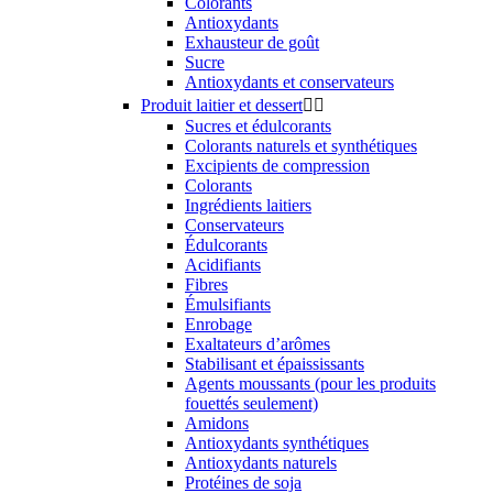
Colorants
Antioxydants
Exhausteur de goût
Sucre
Antioxydants et conservateurs
Produit laitier et dessert


Sucres et édulcorants
Colorants naturels et synthétiques
Excipients de compression
Colorants
Ingrédients laitiers
Conservateurs
Édulcorants
Acidifiants
Fibres
Émulsifiants
Enrobage
Exaltateurs d’arômes
Stabilisant et épaississants
Agents moussants (pour les produits
fouettés seulement)
Amidons
Antioxydants synthétiques
Antioxydants naturels
Protéines de soja