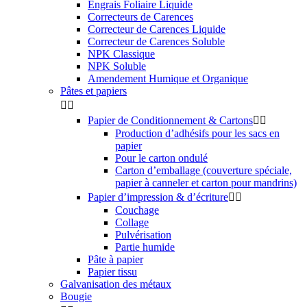
Engrais Foliaire Liquide
Correcteurs de Carences
Correcteur de Carences Liquide
Correcteur de Carences Soluble
NPK Classique
NPK Soluble
Amendement Humique et Organique
Pâtes et papiers


Papier de Conditionnement & Cartons


Production d’adhésifs pour les sacs en
papier
Pour le carton ondulé
Carton d’emballage (couverture spéciale,
papier à canneler et carton pour mandrins)
Papier d’impression & d’écriture


Couchage
Collage
Pulvérisation
Partie humide
Pâte à papier
Papier tissu
Galvanisation des métaux
Bougie