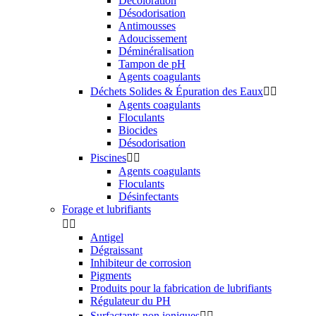
Décoloration
Désodorisation
Antimousses
Adoucissement
Déminéralisation
Tampon de pH
Agents coagulants
Déchets Solides & Épuration des Eaux


Agents coagulants
Floculants
Biocides
Désodorisation
Piscines


Agents coagulants
Floculants
Désinfectants
Forage et lubrifiants


Antigel
Dégraissant
Inhibiteur de corrosion
Pigments
Produits pour la fabrication de lubrifiants
Régulateur du PH
Surfactants non ioniques

