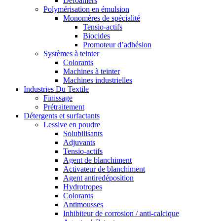
Defoamers
Polymérisation en émulsion
Monomères de spécialité
Tensio-actifs
Biocides
Promoteur d’adhésion
Systèmes à teinter
Colorants
Machines à teinter
Machines industrielles
Industries Du Textile
Finissage
Prétraitement
Détergents et surfactants
Lessive en poudre
Solubilisants
Adjuvants
Tensio-actifs
Agent de blanchiment
Activateur de blanchiment
Agent antiredéposition
Hydrotropes
Colorants
Antimousses
Inhibiteur de corrosion / anti-calcique