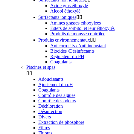
Acide gras éthoxylé
Alcool éthoxylé
Surfactants ioniques


Amines grasses ethoxylées
Esters de sorbitol et leur éthoxylés
Produits de mousse contrôlée
Produits environnementaux


Anticorrosifs / Anti incrustant
Biocides /Désinfectants
Régulateur du PH
Coagulants
Piscines et spas


Adoucissants
Ajustement du pH
Coagulants
Contrôle des algues
Contrôle des odeurs
Déchloration
Désinfection
Divers
Extraction de phosphore
Filtres
Fluores