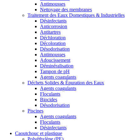
Antimousses
Nettoyage des membranes
Traitement des Eaux Domestiques & Industrielles
Désinfectants
Anticorrosion
Antitartres
Déchloration
Décoloration
Désodorisation
Antimousses
Adoucissement
Déminéralisation
Tampon de pH
Agents coagulants
Déchets Solides & Épuration des Eaux
Agents coagulants
Floculants
Biocides
Désodorisation
Piscines
Agents coagulants
Floculants
Désinfectants
Caoutchouc et plastique
Polyéthylène (PE)