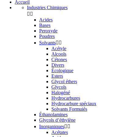
Accueil
Industries Chimiques


Acides
Bases
Peroxyde
Poudres
Solvants


Acétyle
Alcools
Cétones
Divers
Écologique
Esters
Glycol éthers
Glycols
Halogéné
Hydrocarbures
Hydrocarbure spéciaux
Solvants Formuiés
Éthanolamines
Glycols d’éthylène
Inorganiques


Acétates