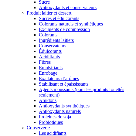
Sucre
Antioxydants et conservateurs
Produit laitier et dessert
Sucres et édulcorants
Colorants naturels et synthétiques
Excipients de compression
Colorants
Ingrédients laitiers
Conservateurs
Édulcorants
Acidifiants
Fibres
Émulsifiants
Enrobage
Exaltateurs d’arômes
Stabilisant et épaississants
Agents moussants (pour les produits fouettés
seulement)
Amidons
Antioxydants synthétiques
Antioxydants naturels
Protéines de soja
Probiotiques
Conserverie
Les acidifiants