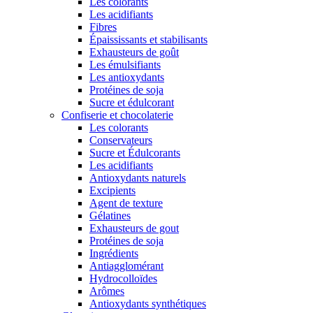
Les colorants
Les acidifiants
Fibres
Épaississants et stabilisants
Exhausteurs de goût
Les émulsifiants
Les antioxydants
Protéines de soja
Sucre et édulcorant
Confiserie et chocolaterie
Les colorants
Conservateurs
Sucre et Édulcorants
Les acidifiants
Antioxydants naturels
Excipients
Agent de texture
Gélatines
Exhausteurs de gout
Protéines de soja
Ingrédients
Antiagglomérant
Hydrocolloïdes
Arômes
Antioxydants synthétiques