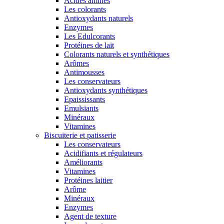
Acides aminés
Les colorants
Antioxydants naturels
Enzymes
Les Edulcorants
Protéines de lait
Colorants naturels et synthétiques
Arômes
Antimousses
Les conservateurs
Antioxydants synthétiques
Epaississants
Emulsiants
Minéraux
Vitamines
Biscuiterie et patisserie
Les conservateurs
Acidifiants et régulateurs
Améliorants
Vitamines
Protéines laitier
Arôme
Minéraux
Enzymes
Agent de texture