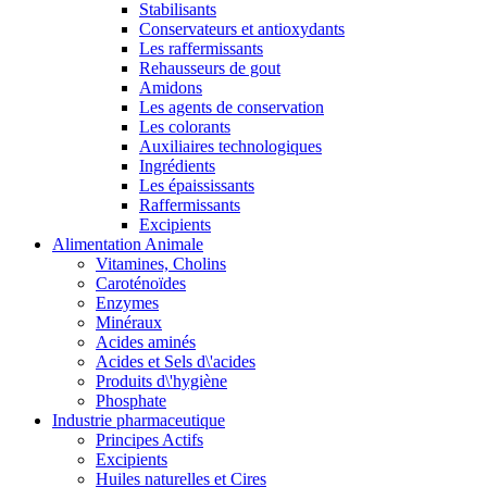
Stabilisants
Conservateurs et antioxydants
Les raffermissants
Rehausseurs de gout
Amidons
Les agents de conservation
Les colorants
Auxiliaires technologiques
Ingrédients
Les épaississants
Raffermissants
Excipients
Alimentation Animale
Vitamines, Cholins
Caroténoïdes
Enzymes
Minéraux
Acides aminés
Acides et Sels d\'acides
Produits d\'hygiène
Phosphate
Industrie pharmaceutique
Principes Actifs
Excipients
Huiles naturelles et Cires