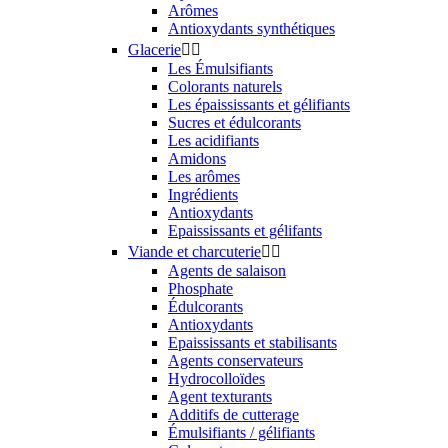
Arômes
Antioxydants synthétiques
Glacerie


Les Émulsifiants
Colorants naturels
Les épaississants et gélifiants
Sucres et édulcorants
Les acidifiants
Amidons
Les arômes
Ingrédients
Antioxydants
Epaississants et gélifants
Viande et charcuterie


Agents de salaison
Phosphate
Édulcorants
Antioxydants
Epaississants et stabilisants
Agents conservateurs
Hydrocolloïdes
Agent texturants
Additifs de cutterage
Émulsifiants / gélifiants