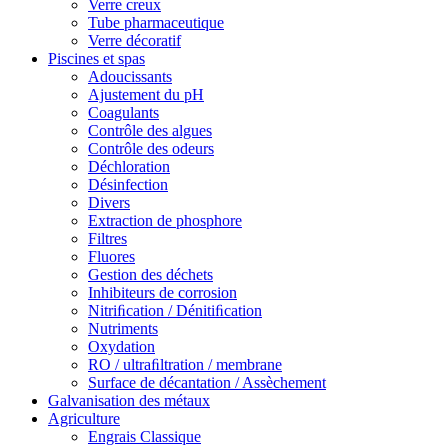
Verre creux
Tube pharmaceutique
Verre décoratif
Piscines et spas
Adoucissants
Ajustement du pH
Coagulants
Contrôle des algues
Contrôle des odeurs
Déchloration
Désinfection
Divers
Extraction de phosphore
Filtres
Fluores
Gestion des déchets
Inhibiteurs de corrosion
Nitriﬁcation / Dénitiﬁcation
Nutriments
Oxydation
RO / ultraﬁltration / membrane
Surface de décantation / Assèchement
Galvanisation des métaux
Agriculture
Engrais Classique