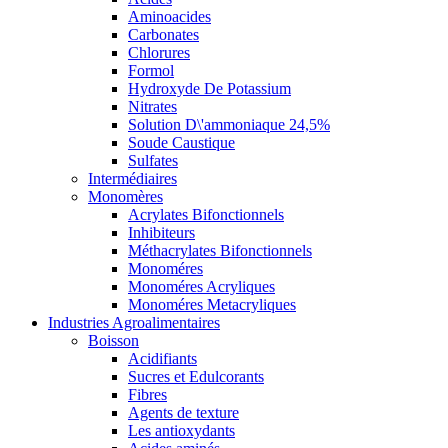
Aminoacides
Carbonates
Chlorures
Formol
Hydroxyde De Potassium
Nitrates
Solution D\'ammoniaque 24,5%
Soude Caustique
Sulfates
Intermédiaires
Monomères
Acrylates Bifonctionnels
Inhibiteurs
Méthacrylates Bifonctionnels
Monoméres
Monoméres Acryliques
Monoméres Metacryliques
Industries Agroalimentaires
Boisson
Acidifiants
Sucres et Edulcorants
Fibres
Agents de texture
Les antioxydants