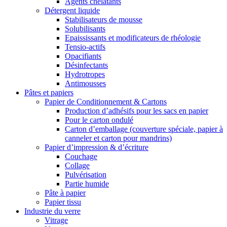
Agents chélatants
Détergent liquide
Stabilisateurs de mousse
Solubilisants
Epaississants et modificateurs de rhéologie
Tensio-actifs
Opacifiants
Désinfectants
Hydrotropes
Antimousses
Pâtes et papiers
Papier de Conditionnement & Cartons
Production d’adhésifs pour les sacs en papier
Pour le carton ondulé
Carton d’emballage (couverture spéciale, papier à
canneler et carton pour mandrins)
Papier d’impression & d’écriture
Couchage
Collage
Pulvérisation
Partie humide
Pâte à papier
Papier tissu
Industrie du verre
Vitrage