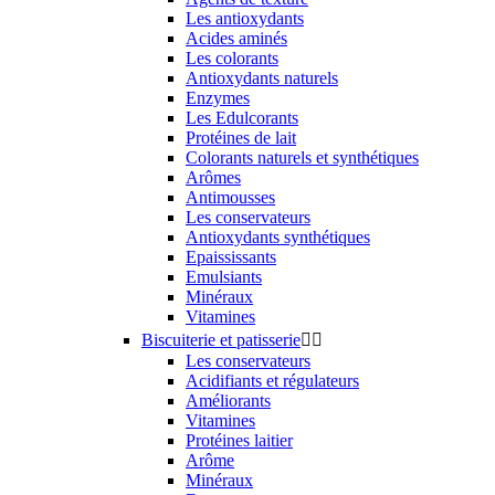
Les antioxydants
Acides aminés
Les colorants
Antioxydants naturels
Enzymes
Les Edulcorants
Protéines de lait
Colorants naturels et synthétiques
Arômes
Antimousses
Les conservateurs
Antioxydants synthétiques
Epaississants
Emulsiants
Minéraux
Vitamines
Biscuiterie et patisserie


Les conservateurs
Acidifiants et régulateurs
Améliorants
Vitamines
Protéines laitier
Arôme
Minéraux