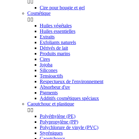


Cire pour bougie et gel
Cosmétique


Huiles végétales
Huiles essentielles
Extraits
Exfoliants naturels
Dérivés de lait
Produits marins
Cires
Jojoba
Silicones
Tensioactifs
Respectueux de l'environnement
Absorbeur d'uv
Pigments
Additifs cosmétiques spéciaux
Caoutchouc et plastique


Polyéthylène (PE)
Polypropylène (PP)
Polychlorure de vinyle (PVC)
Styréniques
Caoutchoucs