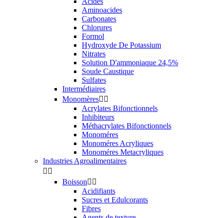
Acides
Aminoacides
Carbonates
Chlorures
Formol
Hydroxyde De Potassium
Nitrates
Solution D'ammoniaque 24,5%
Soude Caustique
Sulfates
Intermédiaires
Monomères


Acrylates Bifonctionnels
Inhibiteurs
Méthacrylates Bifonctionnels
Monoméres
Monoméres Acryliques
Monoméres Metacryliques
Industries Agroalimentaires


Boisson


Acidifiants
Sucres et Edulcorants
Fibres
Agents de texture