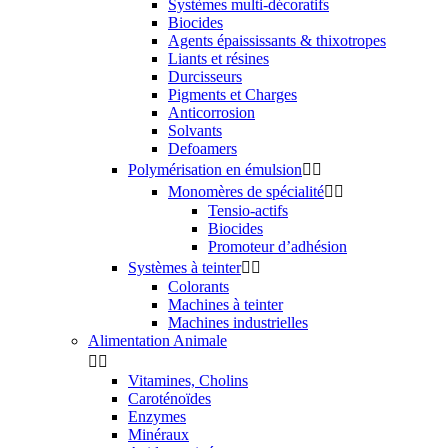
Systèmes multi-décoratifs
Biocides
Agents épaississants & thixotropes
Liants et résines
Durcisseurs
Pigments et Charges
Anticorrosion
Solvants
Defoamers
Polymérisation en émulsion


Monomères de spécialité


Tensio-actifs
Biocides
Promoteur d’adhésion
Systèmes à teinter


Colorants
Machines à teinter
Machines industrielles
Alimentation Animale


Vitamines, Cholins
Caroténoïdes
Enzymes
Minéraux