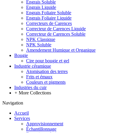
Engrais Soluble
Engrais Liquide
Engrais Foliaire Soluble
Engrais Foliaire Liquide
Correcteurs de Carences
Correcteur de Carences Liquide
Correcteur de Carences Soluble
NPK Classique
NPK Soluble
Amendement Humique et Organique
Bougie
Cire pour bougie et gel
Industrie céramique
Atomisation des terres
Frits et émaux
Couleurs et pigments
Industries du cuir
+
More Collections
Navigation
Accueil
Services
Approvisionnement
Échantillonnage