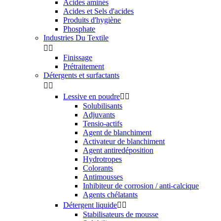
Acides aminés
Acides et Sels d'acides
Produits d'hygiène
Phosphate
Industries Du Textile


Finissage
Prétraitement
Détergents et surfactants


Lessive en poudre


Solubilisants
Adjuvants
Tensio-actifs
Agent de blanchiment
Activateur de blanchiment
Agent antiredéposition
Hydrotropes
Colorants
Antimousses
Inhibiteur de corrosion / anti-calcique
Agents chélatants
Détergent liquide


Stabilisateurs de mousse