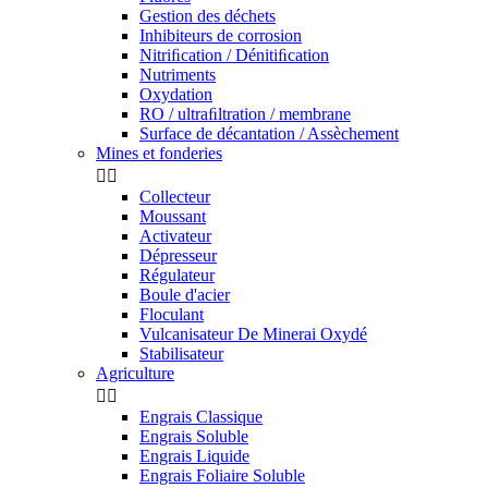
Gestion des déchets
Inhibiteurs de corrosion
Nitriﬁcation / Dénitiﬁcation
Nutriments
Oxydation
RO / ultraﬁltration / membrane
Surface de décantation / Assèchement
Mines et fonderies


Collecteur
Moussant
Activateur
Dépresseur
Régulateur
Boule d'acier
Floculant
Vulcanisateur De Minerai Oxydé
Stabilisateur
Agriculture


Engrais Classique
Engrais Soluble
Engrais Liquide
Engrais Foliaire Soluble