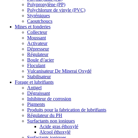
Polypropylène (PP)
Polychlorure de vinyle (PVC)
Styréniques
Caoutchoucs
Mines et fonderies
Collecteur
Moussant
Activateur
Dépresseur
Régulateur
Boule d\'acier
Floculant
Vulcanisateur De Minerai Oxydé
Stabilisateur
Forage et lubrifiants
Antigel
Dégraissant
Inhibiteur de corrosion
Pigments
Produits pour la fabrication de lubrifiants
Régulateur du PH
Surfactants non ioniques
Acide gras éthoxylé
Alcool éthoxylé
Surfactants ioniques