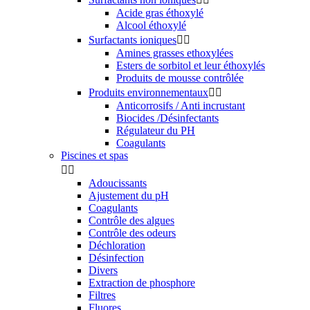
Acide gras éthoxylé
Alcool éthoxylé
Surfactants ioniques


Amines grasses ethoxylées
Esters de sorbitol et leur éthoxylés
Produits de mousse contrôlée
Produits environnementaux


Anticorrosifs / Anti incrustant
Biocides /Désinfectants
Régulateur du PH
Coagulants
Piscines et spas


Adoucissants
Ajustement du pH
Coagulants
Contrôle des algues
Contrôle des odeurs
Déchloration
Désinfection
Divers
Extraction de phosphore
Filtres
Fluores