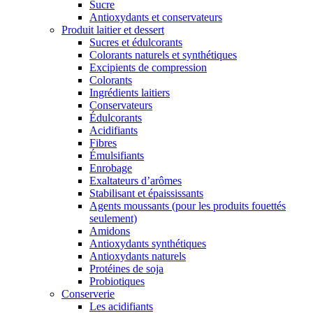
Sucre
Antioxydants et conservateurs
Produit laitier et dessert
Sucres et édulcorants
Colorants naturels et synthétiques
Excipients de compression
Colorants
Ingrédients laitiers
Conservateurs
Édulcorants
Acidifiants
Fibres
Émulsifiants
Enrobage
Exaltateurs d’arômes
Stabilisant et épaississants
Agents moussants (pour les produits fouettés
seulement)
Amidons
Antioxydants synthétiques
Antioxydants naturels
Protéines de soja
Probiotiques
Conserverie
Les acidifiants