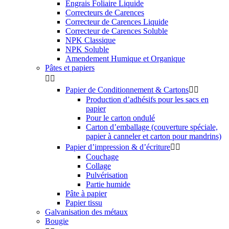
Engrais Foliaire Liquide
Correcteurs de Carences
Correcteur de Carences Liquide
Correcteur de Carences Soluble
NPK Classique
NPK Soluble
Amendement Humique et Organique
Pâtes et papiers


Papier de Conditionnement & Cartons


Production d’adhésifs pour les sacs en
papier
Pour le carton ondulé
Carton d’emballage (couverture spéciale,
papier à canneler et carton pour mandrins)
Papier d’impression & d’écriture


Couchage
Collage
Pulvérisation
Partie humide
Pâte à papier
Papier tissu
Galvanisation des métaux
Bougie