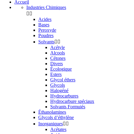
Accueil
Industries Chimiques


Acides
Bases
Peroxyde
Poudres
Solvants


Acétyle
Alcools
Cétones
Divers
Écologique
Esters
Glycol éthers
Glycols
Halogéné
Hydrocarbures
Hydrocarbure spéciaux
Solvants Formuiés
Éthanolamines
Glycols d’éthylène
Inorganiques


Acétates