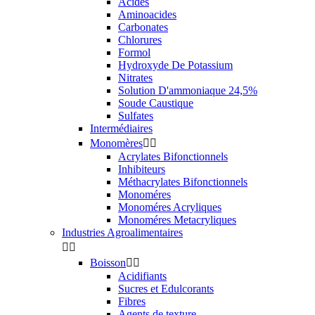
Acides
Aminoacides
Carbonates
Chlorures
Formol
Hydroxyde De Potassium
Nitrates
Solution D'ammoniaque 24,5%
Soude Caustique
Sulfates
Intermédiaires
Monomères


Acrylates Bifonctionnels
Inhibiteurs
Méthacrylates Bifonctionnels
Monoméres
Monoméres Acryliques
Monoméres Metacryliques
Industries Agroalimentaires


Boisson


Acidifiants
Sucres et Edulcorants
Fibres
Agents de texture