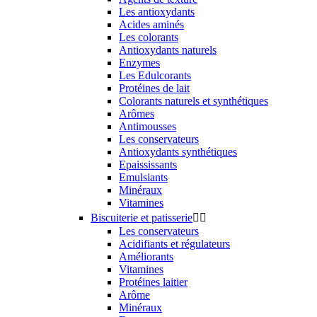
Les antioxydants
Acides aminés
Les colorants
Antioxydants naturels
Enzymes
Les Edulcorants
Protéines de lait
Colorants naturels et synthétiques
Arômes
Antimousses
Les conservateurs
Antioxydants synthétiques
Epaississants
Emulsiants
Minéraux
Vitamines
Biscuiterie et patisserie


Les conservateurs
Acidifiants et régulateurs
Améliorants
Vitamines
Protéines laitier
Arôme
Minéraux