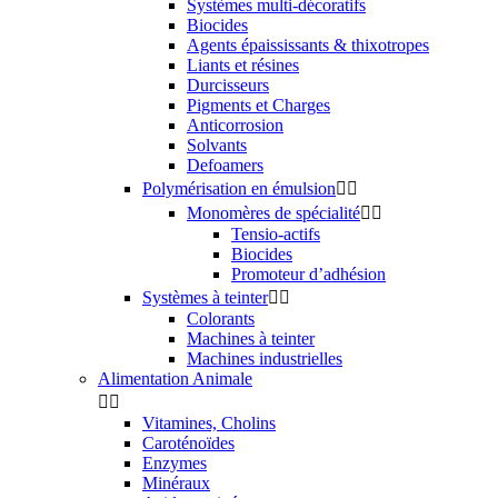
Systèmes multi-décoratifs
Biocides
Agents épaississants & thixotropes
Liants et résines
Durcisseurs
Pigments et Charges
Anticorrosion
Solvants
Defoamers
Polymérisation en émulsion


Monomères de spécialité


Tensio-actifs
Biocides
Promoteur d’adhésion
Systèmes à teinter


Colorants
Machines à teinter
Machines industrielles
Alimentation Animale


Vitamines, Cholins
Caroténoïdes
Enzymes
Minéraux