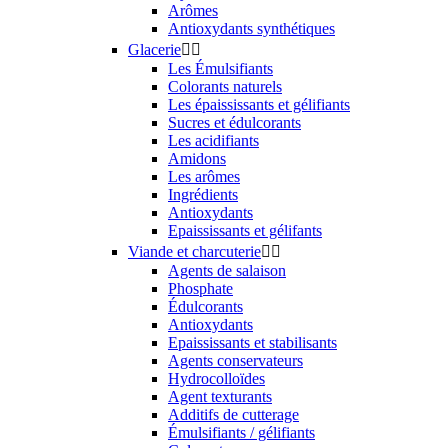
Arômes
Antioxydants synthétiques
Glacerie


Les Émulsifiants
Colorants naturels
Les épaississants et gélifiants
Sucres et édulcorants
Les acidifiants
Amidons
Les arômes
Ingrédients
Antioxydants
Epaississants et gélifants
Viande et charcuterie


Agents de salaison
Phosphate
Édulcorants
Antioxydants
Epaississants et stabilisants
Agents conservateurs
Hydrocolloïdes
Agent texturants
Additifs de cutterage
Émulsifiants / gélifiants