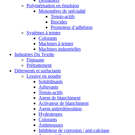
Defoamers
Polymérisation en émulsion
Monomères de spécialité
Tensio-actifs
Biocides
Promoteur d’adhésion
Systèmes à teinter
Colorants
Machines à teinter
Machines industrielles
Industries Du Textile
Finissage
Prétraitement
Détergents et surfactants
Lessive en poudre
Solubilisants
Adjuvants
Tensio-actifs
Agent de blanchiment
Activateur de blanchiment
Agent antiredéposition
Hydrotropes
Colorants
Antimousses
Inhibiteur de corrosion / anti-calcique