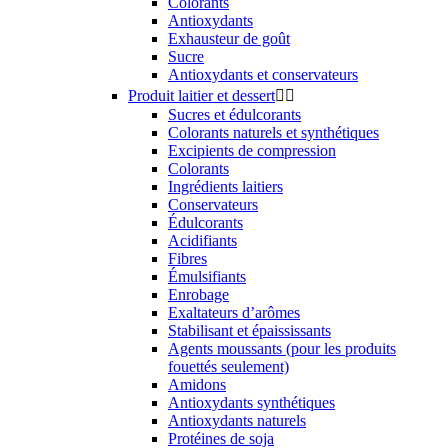
Colorants
Antioxydants
Exhausteur de goût
Sucre
Antioxydants et conservateurs
Produit laitier et dessert


Sucres et édulcorants
Colorants naturels et synthétiques
Excipients de compression
Colorants
Ingrédients laitiers
Conservateurs
Édulcorants
Acidifiants
Fibres
Émulsifiants
Enrobage
Exaltateurs d’arômes
Stabilisant et épaississants
Agents moussants (pour les produits
fouettés seulement)
Amidons
Antioxydants synthétiques
Antioxydants naturels
Protéines de soja