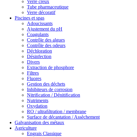
Verre creux
Tube pharmaceutique
Verre décoratif
Piscines et spas
Adoucissants
Ajustement du pH
Coagulants
Contrôle des algues
Contrôle des odeurs
Déchloration
Désinfection
Divers
Extraction de phosphore
Filtres
Fluores
Gestion des déchets
Inhibiteurs de corrosion
Nitriﬁcation / Dénitiﬁcation
Nutriments
Oxydation
RO / ultraﬁltration / membrane
Surface de décantation / Assèchement
Galvanisation des métaux
Agriculture
Engrais Classique