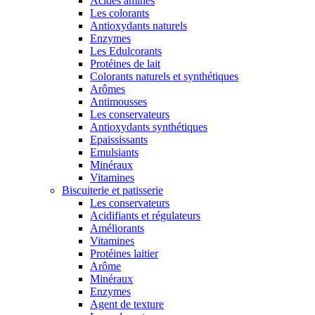
Acides aminés
Les colorants
Antioxydants naturels
Enzymes
Les Edulcorants
Protéines de lait
Colorants naturels et synthétiques
Arômes
Antimousses
Les conservateurs
Antioxydants synthétiques
Epaississants
Emulsiants
Minéraux
Vitamines
Biscuiterie et patisserie
Les conservateurs
Acidifiants et régulateurs
Améliorants
Vitamines
Protéines laitier
Arôme
Minéraux
Enzymes
Agent de texture