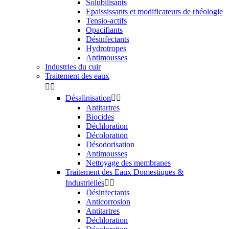
Solubilisants
Epaississants et modificateurs de rhéologie
Tensio-actifs
Opacifiants
Désinfectants
Hydrotropes
Antimousses
Industries du cuir
Traitement des eaux


Désalinisation


Antitartres
Biocides
Déchloration
Décoloration
Désodorisation
Antimousses
Nettoyage des membranes
Traitement des Eaux Domestiques &
Industrielles


Désinfectants
Anticorrosion
Antitartres
Déchloration