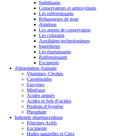
Stabilisants
Conservateurs et antioxydants
Les raffermissants
Rehausseurs de gout
Amidons
Les agents de conservation
Les colorants
Auxiliaires technologiques
Ingrédients
Les épaississants
Raffermissants
Excipients
Alimentation Animale
Vitamines, Cholins
Caroténoïdes
Enzymes
Minéraux
Acides aminés
Acides et Sels d\'acides
Produits d\'hygiène
Phosphate
Industrie pharmaceutique
Principes Actifs
Excipients
Huiles naturelles et Cires