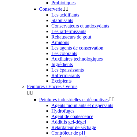
Probiotiques
Conserverie


Les acidifiants
Stabilisants
Conservateurs et antioxydants
Les raffermissants
Rehausseurs de gout
Amidons
Les agents de conservation
Les colorants
Auxiliaires technologiques
Ingrédients
Les épaississants
Raffermissants
Excipients
Peintures / Encres / Vernis


Peintures industrielles et décoratives


Agents mouillants et dispersants
Hydrofuges
Agent de coalescence
Additifs gel-dégel
Retardateur de séchage
Contrôleur de pH