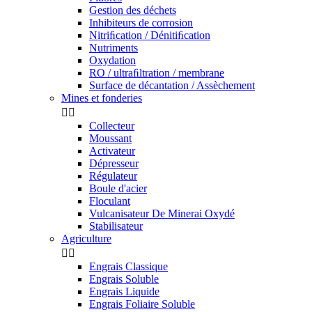
Gestion des déchets
Inhibiteurs de corrosion
Nitriﬁcation / Dénitiﬁcation
Nutriments
Oxydation
RO / ultraﬁltration / membrane
Surface de décantation / Assèchement
Mines et fonderies


Collecteur
Moussant
Activateur
Dépresseur
Régulateur
Boule d'acier
Floculant
Vulcanisateur De Minerai Oxydé
Stabilisateur
Agriculture


Engrais Classique
Engrais Soluble
Engrais Liquide
Engrais Foliaire Soluble