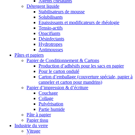
Agents chélatants
Détergent liquide
Stabilisateurs de mousse
Solubilisants
Epaississants et modificateurs de rhéologie
Tensio-actifs
Opacifiants
Désinfectants
Hydrotropes
Antimousses
Pâtes et papiers
Papier de Conditionnement & Cartons
Production d’adhésifs pour les sacs en papier
Pour le carton ondulé
Carton d’emballage (couverture spéciale, papier à
canneler et carton pour mandrins)
Papier d’impression & d’écriture
Couchage
Collage
Pulvérisation
Partie humide
Pâte à papier
Papier tissu
Industrie du verre
Vitrage