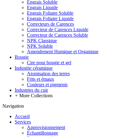
Engrais Soluble
Engrais Liquide
Engrais Foliaire Soluble
Engrais Foliaire Liquide
Correcteurs de Carences
Correcteur de Carences Liquide
Correcteur de Carences Soluble
NPK Classique
NPK Soluble
Amendement Humique et Organique
Bougie
Cire pour bougie et gel
Industrie céramique
Atomisation des terres
Frits et émaux
Couleurs et pigments
Industries du cuir
+
More Collections
Navigation
Accueil
Services
Approvisionnement
Échantillonnage