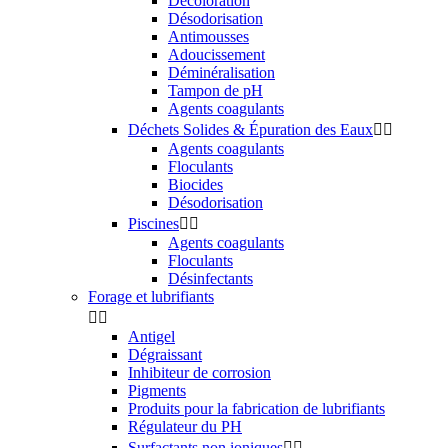
Décoloration
Désodorisation
Antimousses
Adoucissement
Déminéralisation
Tampon de pH
Agents coagulants
Déchets Solides & Épuration des Eaux


Agents coagulants
Floculants
Biocides
Désodorisation
Piscines


Agents coagulants
Floculants
Désinfectants
Forage et lubrifiants


Antigel
Dégraissant
Inhibiteur de corrosion
Pigments
Produits pour la fabrication de lubrifiants
Régulateur du PH
Surfactants non ioniques

