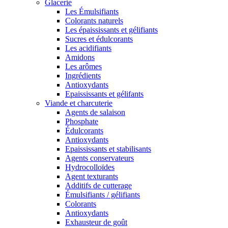
Glacerie
Les Émulsifiants
Colorants naturels
Les épaississants et gélifiants
Sucres et édulcorants
Les acidifiants
Amidons
Les arômes
Ingrédients
Antioxydants
Epaississants et gélifants
Viande et charcuterie
Agents de salaison
Phosphate
Édulcorants
Antioxydants
Epaississants et stabilisants
Agents conservateurs
Hydrocolloïdes
Agent texturants
Additifs de cutterage
Émulsifiants / gélifiants
Colorants
Antioxydants
Exhausteur de goût