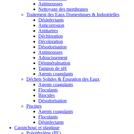
Antimousses
Nettoyage des membranes
Traitement des Eaux Domestiques & Industrielles
Désinfectants
Anticorrosion
Antitartres
Déchloration
Décoloration
Désodorisation
Antimousses
Adoucissement
Déminéralisation
Tampon de pH
Agents coagulants
Déchets Solides & Épuration des Eaux
Agents coagulants
Floculants
Biocides
Désodorisation
Piscines
Agents coagulants
Floculants
Désinfectants
Caoutchouc et plastique
Polyéthylène (PE)