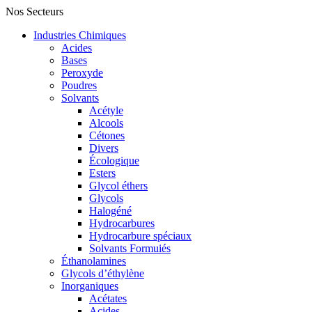
Nos Secteurs
Industries Chimiques
Acides
Bases
Peroxyde
Poudres
Solvants
Acétyle
Alcools
Cétones
Divers
Écologique
Esters
Glycol éthers
Glycols
Halogéné
Hydrocarbures
Hydrocarbure spéciaux
Solvants Formuiés
Éthanolamines
Glycols d’éthylène
Inorganiques
Acétates
Acides