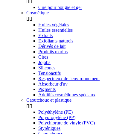


Cire pour bougie et gel
Cosmétique


Huiles végétales
Huiles essentielles
Extraits
Exfoliants naturels
Dérivés de lait
Produits marins
Cires
Jojoba
Silicones
Tensioactifs
Respectueux de l'environnement
Absorbeur d'uv
Pigments
Additifs cosmétiques spéciaux
Caoutchouc et plastique


Polyéthylène (PE)
Polypropylène (PP)
Polychlorure de vinyle (PVC)
Styréniques
Caoutchoucs