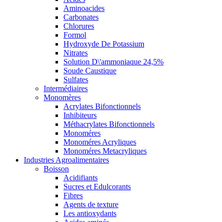
Aminoacides
Carbonates
Chlorures
Formol
Hydroxyde De Potassium
Nitrates
Solution D\'ammoniaque 24,5%
Soude Caustique
Sulfates
Intermédiaires
Monomères
Acrylates Bifonctionnels
Inhibiteurs
Méthacrylates Bifonctionnels
Monoméres
Monoméres Acryliques
Monoméres Metacryliques
Industries Agroalimentaires
Boisson
Acidifiants
Sucres et Edulcorants
Fibres
Agents de texture
Les antioxydants