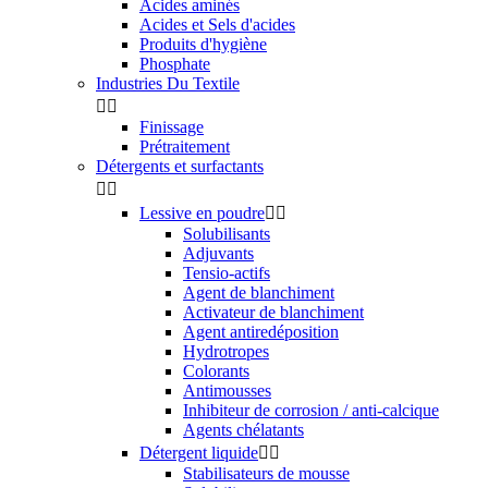
Acides aminés
Acides et Sels d'acides
Produits d'hygiène
Phosphate
Industries Du Textile


Finissage
Prétraitement
Détergents et surfactants


Lessive en poudre


Solubilisants
Adjuvants
Tensio-actifs
Agent de blanchiment
Activateur de blanchiment
Agent antiredéposition
Hydrotropes
Colorants
Antimousses
Inhibiteur de corrosion / anti-calcique
Agents chélatants
Détergent liquide


Stabilisateurs de mousse