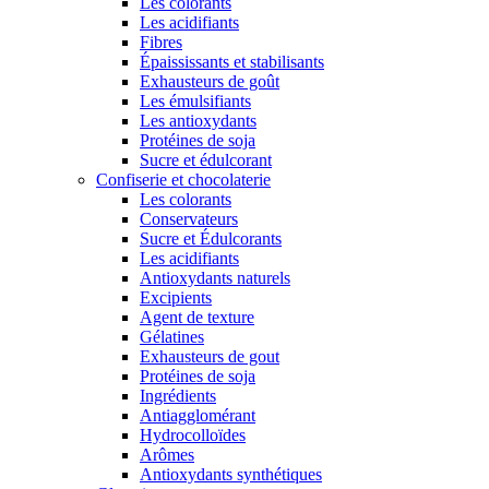
Les colorants
Les acidifiants
Fibres
Épaississants et stabilisants
Exhausteurs de goût
Les émulsifiants
Les antioxydants
Protéines de soja
Sucre et édulcorant
Confiserie et chocolaterie
Les colorants
Conservateurs
Sucre et Édulcorants
Les acidifiants
Antioxydants naturels
Excipients
Agent de texture
Gélatines
Exhausteurs de gout
Protéines de soja
Ingrédients
Antiagglomérant
Hydrocolloïdes
Arômes
Antioxydants synthétiques