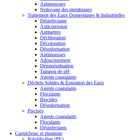
Antimousses
Nettoyage des membranes
Traitement des Eaux Domestiques & Industrielles
Désinfectants
Anticorrosion
Antitartres
Déchloration
Décoloration
Désodorisation
Antimousses
Adoucissement
Déminéralisation
Tampon de pH
Agents coagulants
Déchets Solides & Épuration des Eaux
Agents coagulants
Floculants
Biocides
Désodorisation
Piscines
Agents coagulants
Floculants
Désinfectants
Caoutchouc et plastique
Polyéthylène (PE)