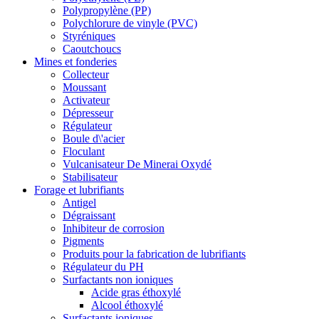
Polypropylène (PP)
Polychlorure de vinyle (PVC)
Styréniques
Caoutchoucs
Mines et fonderies
Collecteur
Moussant
Activateur
Dépresseur
Régulateur
Boule d\'acier
Floculant
Vulcanisateur De Minerai Oxydé
Stabilisateur
Forage et lubrifiants
Antigel
Dégraissant
Inhibiteur de corrosion
Pigments
Produits pour la fabrication de lubrifiants
Régulateur du PH
Surfactants non ioniques
Acide gras éthoxylé
Alcool éthoxylé
Surfactants ioniques