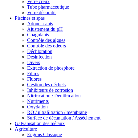
Verre creux
Tube pharmaceutique
Verre décoratif
Piscines et spas
Adoucissants
Ajustement du pH
Coagulants
Contrôle des algues
Contrôle des odeurs
Déchloration
Désinfection
Divers
Extraction de phosphore
Filtres
Fluores
Gestion des déchets
Inhibiteurs de corrosion
Nitriﬁcation / Dénitiﬁcation
Nutriments
Oxydation
RO / ultraﬁltration / membrane
Surface de décantation / Assèchement
Galvanisation des métaux
Agriculture
Engrais Classique