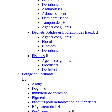
Décoloration
Désodorisation
Antimousses
Adoucissement
Déminéralisation
Tampon de pH
Agents coagulants
Déchets Solides & Épuration des Eaux


Agents coagulants
Floculants
Biocides
Désodorisation
Piscines


Agents coagulants
Floculants
Désinfectants
Forage et lubrifiants


Antigel
Dégraissant
Inhibiteur de corrosion
Pigments
Produits pour la fabrication de lubrifiants
Régulateur du PH
Surfactants non ioniques

