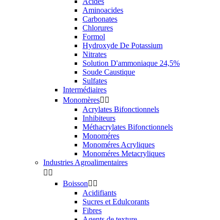
Acides
Aminoacides
Carbonates
Chlorures
Formol
Hydroxyde De Potassium
Nitrates
Solution D'ammoniaque 24,5%
Soude Caustique
Sulfates
Intermédiaires
Monomères


Acrylates Bifonctionnels
Inhibiteurs
Méthacrylates Bifonctionnels
Monoméres
Monoméres Acryliques
Monoméres Metacryliques
Industries Agroalimentaires


Boisson


Acidifiants
Sucres et Edulcorants
Fibres
Agents de texture