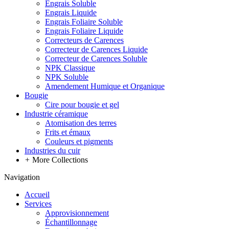
Engrais Soluble
Engrais Liquide
Engrais Foliaire Soluble
Engrais Foliaire Liquide
Correcteurs de Carences
Correcteur de Carences Liquide
Correcteur de Carences Soluble
NPK Classique
NPK Soluble
Amendement Humique et Organique
Bougie
Cire pour bougie et gel
Industrie céramique
Atomisation des terres
Frits et émaux
Couleurs et pigments
Industries du cuir
+
More Collections
Navigation
Accueil
Services
Approvisionnement
Échantillonnage