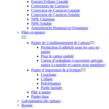
Engrais Foliaire Liquide
Correcteurs de Carences
Correcteur de Carences Liquide
Correcteur de Carences Soluble
NPK Classique
NPK Soluble
Amendement Humique et Organique
Pâtes et papiers


Papier de Conditionnement & Cartons


Production d’adhésifs pour les sacs en
papier
Pour le carton ondulé
Carton d’emballage (couverture spéciale,
papier à canneler et carton pour mandrins)
Papier d’impression & d’écriture


Couchage
Collage
Pulvérisation
Partie humide
Pâte à papier
Papier tissu
Galvanisation des métaux
Bougie