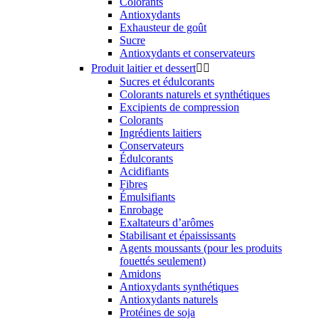
Colorants
Antioxydants
Exhausteur de goût
Sucre
Antioxydants et conservateurs
Produit laitier et dessert


Sucres et édulcorants
Colorants naturels et synthétiques
Excipients de compression
Colorants
Ingrédients laitiers
Conservateurs
Édulcorants
Acidifiants
Fibres
Émulsifiants
Enrobage
Exaltateurs d’arômes
Stabilisant et épaississants
Agents moussants (pour les produits
fouettés seulement)
Amidons
Antioxydants synthétiques
Antioxydants naturels
Protéines de soja