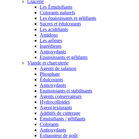
Glacerie
Les Émulsifiants
Colorants naturels
Les épaississants et gélifiants
Sucres et édulcorants
Les acidifiants
Amidons
Les arômes
Ingrédients
Antioxydants
Epaississants et gélifants
Viande et charcuterie
Agents de salaison
Phosphate
Édulcorants
Antioxydants
Epaississants et stabilisants
Agents conservateurs
Hydrocolloïdes
Agent texturants
Additifs de cutterage
Émulsifiants / gélifiants
Colorants
Antioxydants
Exhausteur de goût