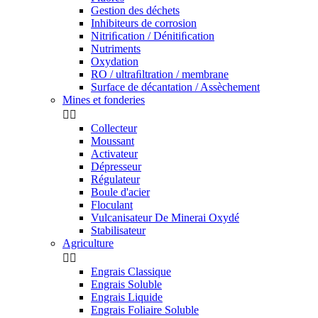
Gestion des déchets
Inhibiteurs de corrosion
Nitriﬁcation / Dénitiﬁcation
Nutriments
Oxydation
RO / ultraﬁltration / membrane
Surface de décantation / Assèchement
Mines et fonderies


Collecteur
Moussant
Activateur
Dépresseur
Régulateur
Boule d'acier
Floculant
Vulcanisateur De Minerai Oxydé
Stabilisateur
Agriculture


Engrais Classique
Engrais Soluble
Engrais Liquide
Engrais Foliaire Soluble