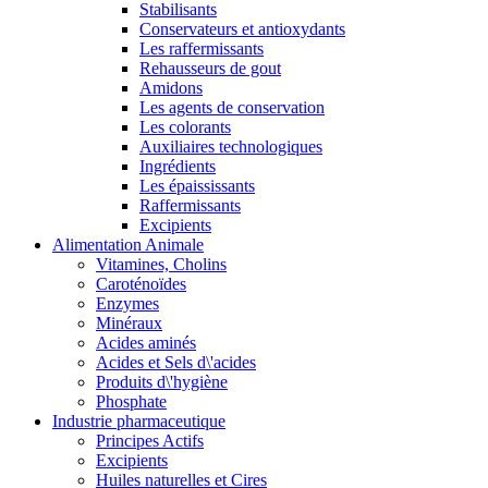
Stabilisants
Conservateurs et antioxydants
Les raffermissants
Rehausseurs de gout
Amidons
Les agents de conservation
Les colorants
Auxiliaires technologiques
Ingrédients
Les épaississants
Raffermissants
Excipients
Alimentation Animale
Vitamines, Cholins
Caroténoïdes
Enzymes
Minéraux
Acides aminés
Acides et Sels d\'acides
Produits d\'hygiène
Phosphate
Industrie pharmaceutique
Principes Actifs
Excipients
Huiles naturelles et Cires