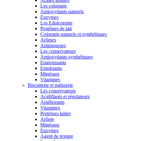
Acides aminés
Les colorants
Antioxydants naturels
Enzymes
Les Edulcorants
Protéines de lait
Colorants naturels et synthétiques
Arômes
Antimousses
Les conservateurs
Antioxydants synthétiques
Epaississants
Emulsiants
Minéraux
Vitamines
Biscuiterie et patisserie
Les conservateurs
Acidifiants et régulateurs
Améliorants
Vitamines
Protéines laitier
Arôme
Minéraux
Enzymes
Agent de texture