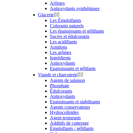
Arômes
Antioxydants synthétiques
Glacerie


Les Émulsifiants
Colorants naturels
Les épaississants et gélifiants
Sucres et édulcorants
Les acidifiants
Amidons
Les arômes
Ingrédients
Antioxydants
Epaississants et gélifants
Viande et charcuterie


Agents de salaison
Phosphate
Édulcorants
Antioxydants
Epaississants et stabilisants
Agents conservateurs
Hydrocolloïdes
Agent texturants
Additifs de cutterage
Émulsifiants / gélifiants