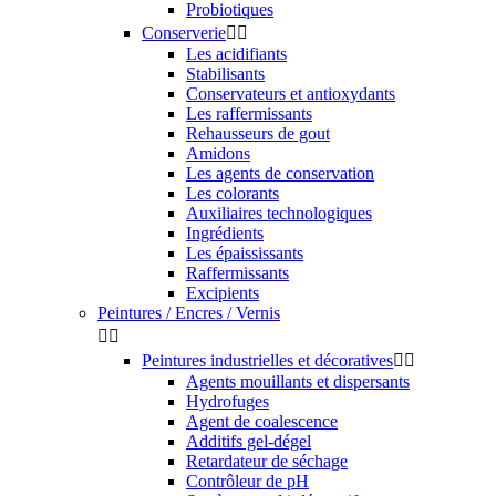
Probiotiques
Conserverie


Les acidifiants
Stabilisants
Conservateurs et antioxydants
Les raffermissants
Rehausseurs de gout
Amidons
Les agents de conservation
Les colorants
Auxiliaires technologiques
Ingrédients
Les épaississants
Raffermissants
Excipients
Peintures / Encres / Vernis


Peintures industrielles et décoratives


Agents mouillants et dispersants
Hydrofuges
Agent de coalescence
Additifs gel-dégel
Retardateur de séchage
Contrôleur de pH