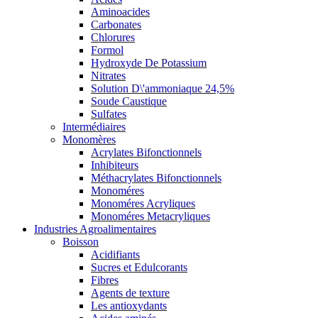
Aminoacides
Carbonates
Chlorures
Formol
Hydroxyde De Potassium
Nitrates
Solution D\'ammoniaque 24,5%
Soude Caustique
Sulfates
Intermédiaires
Monomères
Acrylates Bifonctionnels
Inhibiteurs
Méthacrylates Bifonctionnels
Monoméres
Monoméres Acryliques
Monoméres Metacryliques
Industries Agroalimentaires
Boisson
Acidifiants
Sucres et Edulcorants
Fibres
Agents de texture
Les antioxydants