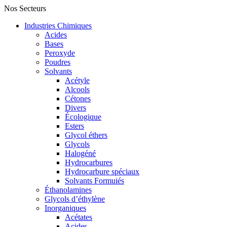
Nos Secteurs
Industries Chimiques
Acides
Bases
Peroxyde
Poudres
Solvants
Acétyle
Alcools
Cétones
Divers
Écologique
Esters
Glycol éthers
Glycols
Halogéné
Hydrocarbures
Hydrocarbure spéciaux
Solvants Formuiés
Éthanolamines
Glycols d’éthylène
Inorganiques
Acétates
Acides