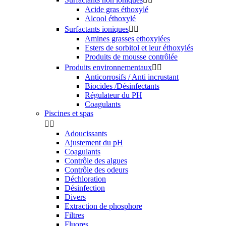
Acide gras éthoxylé
Alcool éthoxylé
Surfactants ioniques


Amines grasses ethoxylées
Esters de sorbitol et leur éthoxylés
Produits de mousse contrôlée
Produits environnementaux


Anticorrosifs / Anti incrustant
Biocides /Désinfectants
Régulateur du PH
Coagulants
Piscines et spas


Adoucissants
Ajustement du pH
Coagulants
Contrôle des algues
Contrôle des odeurs
Déchloration
Désinfection
Divers
Extraction de phosphore
Filtres
Fluores