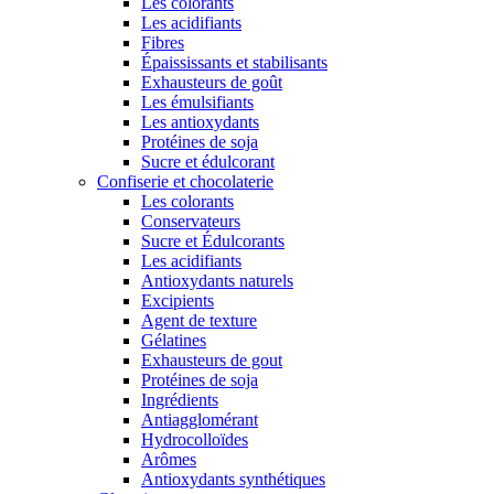
Les colorants
Les acidifiants
Fibres
Épaississants et stabilisants
Exhausteurs de goût
Les émulsifiants
Les antioxydants
Protéines de soja
Sucre et édulcorant
Confiserie et chocolaterie
Les colorants
Conservateurs
Sucre et Édulcorants
Les acidifiants
Antioxydants naturels
Excipients
Agent de texture
Gélatines
Exhausteurs de gout
Protéines de soja
Ingrédients
Antiagglomérant
Hydrocolloïdes
Arômes
Antioxydants synthétiques