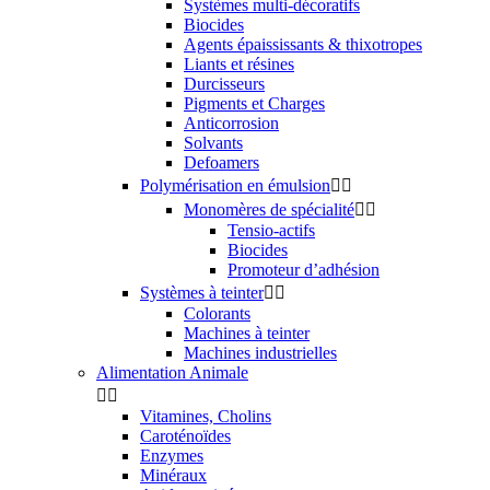
Systèmes multi-décoratifs
Biocides
Agents épaississants & thixotropes
Liants et résines
Durcisseurs
Pigments et Charges
Anticorrosion
Solvants
Defoamers
Polymérisation en émulsion


Monomères de spécialité


Tensio-actifs
Biocides
Promoteur d’adhésion
Systèmes à teinter


Colorants
Machines à teinter
Machines industrielles
Alimentation Animale


Vitamines, Cholins
Caroténoïdes
Enzymes
Minéraux