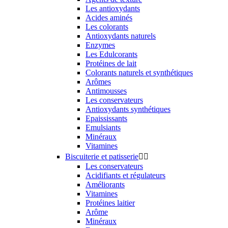
Les antioxydants
Acides aminés
Les colorants
Antioxydants naturels
Enzymes
Les Edulcorants
Protéines de lait
Colorants naturels et synthétiques
Arômes
Antimousses
Les conservateurs
Antioxydants synthétiques
Epaississants
Emulsiants
Minéraux
Vitamines
Biscuiterie et patisserie


Les conservateurs
Acidifiants et régulateurs
Améliorants
Vitamines
Protéines laitier
Arôme
Minéraux