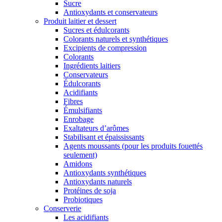
Sucre
Antioxydants et conservateurs
Produit laitier et dessert
Sucres et édulcorants
Colorants naturels et synthétiques
Excipients de compression
Colorants
Ingrédients laitiers
Conservateurs
Édulcorants
Acidifiants
Fibres
Émulsifiants
Enrobage
Exaltateurs d’arômes
Stabilisant et épaississants
Agents moussants (pour les produits fouettés
seulement)
Amidons
Antioxydants synthétiques
Antioxydants naturels
Protéines de soja
Probiotiques
Conserverie
Les acidifiants