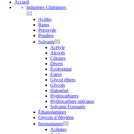
Accueil
Industries Chimiques


Acides
Bases
Peroxyde
Poudres
Solvants


Acétyle
Alcools
Cétones
Divers
Écologique
Esters
Glycol éthers
Glycols
Halogéné
Hydrocarbures
Hydrocarbure spéciaux
Solvants Formuiés
Éthanolamines
Glycols d’éthylène
Inorganiques


Acétates