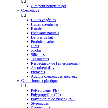


Cire pour bougie et gel
Cosmétique


Huiles végétales
Huiles essentielles
Extraits
Exfoliants naturels
Dérivés de lait
Produits marins
Cires
Jojoba
Silicones
Tensioactifs
Respectueux de l'environnement
Absorbeur d'uv
Pigments
Additifs cosmétiques spéciaux
Caoutchouc et plastique


Polyéthylène (PE)
Polypropylène (PP)
Polychlorure de vinyle (PVC)
Styréniques
Caoutchoucs