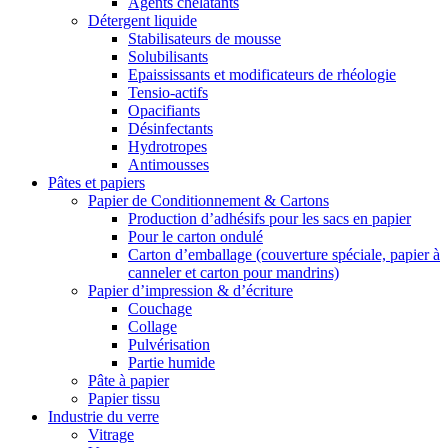
Agents chélatants
Détergent liquide
Stabilisateurs de mousse
Solubilisants
Epaississants et modificateurs de rhéologie
Tensio-actifs
Opacifiants
Désinfectants
Hydrotropes
Antimousses
Pâtes et papiers
Papier de Conditionnement & Cartons
Production d’adhésifs pour les sacs en papier
Pour le carton ondulé
Carton d’emballage (couverture spéciale, papier à
canneler et carton pour mandrins)
Papier d’impression & d’écriture
Couchage
Collage
Pulvérisation
Partie humide
Pâte à papier
Papier tissu
Industrie du verre
Vitrage