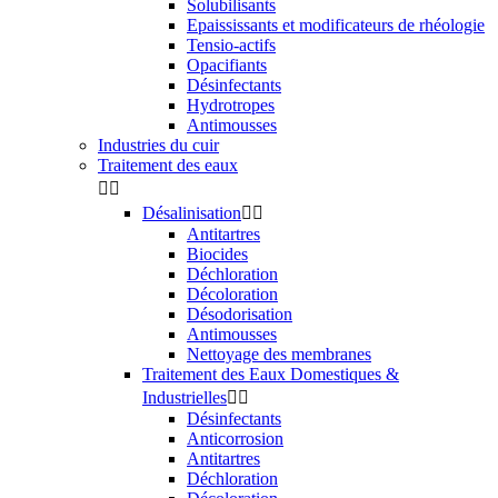
Solubilisants
Epaississants et modificateurs de rhéologie
Tensio-actifs
Opacifiants
Désinfectants
Hydrotropes
Antimousses
Industries du cuir
Traitement des eaux


Désalinisation


Antitartres
Biocides
Déchloration
Décoloration
Désodorisation
Antimousses
Nettoyage des membranes
Traitement des Eaux Domestiques &
Industrielles


Désinfectants
Anticorrosion
Antitartres
Déchloration