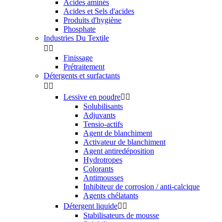
Acides aminés
Acides et Sels d'acides
Produits d'hygiène
Phosphate
Industries Du Textile


Finissage
Prétraitement
Détergents et surfactants


Lessive en poudre


Solubilisants
Adjuvants
Tensio-actifs
Agent de blanchiment
Activateur de blanchiment
Agent antiredéposition
Hydrotropes
Colorants
Antimousses
Inhibiteur de corrosion / anti-calcique
Agents chélatants
Détergent liquide


Stabilisateurs de mousse