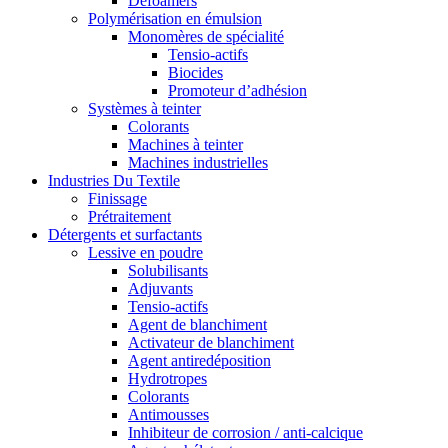
Defoamers
Polymérisation en émulsion
Monomères de spécialité
Tensio-actifs
Biocides
Promoteur d’adhésion
Systèmes à teinter
Colorants
Machines à teinter
Machines industrielles
Industries Du Textile
Finissage
Prétraitement
Détergents et surfactants
Lessive en poudre
Solubilisants
Adjuvants
Tensio-actifs
Agent de blanchiment
Activateur de blanchiment
Agent antiredéposition
Hydrotropes
Colorants
Antimousses
Inhibiteur de corrosion / anti-calcique