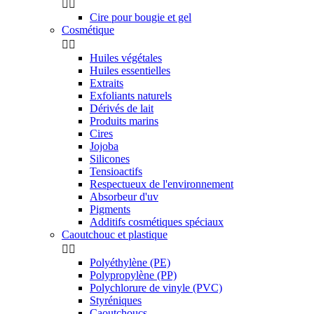


Cire pour bougie et gel
Cosmétique


Huiles végétales
Huiles essentielles
Extraits
Exfoliants naturels
Dérivés de lait
Produits marins
Cires
Jojoba
Silicones
Tensioactifs
Respectueux de l'environnement
Absorbeur d'uv
Pigments
Additifs cosmétiques spéciaux
Caoutchouc et plastique


Polyéthylène (PE)
Polypropylène (PP)
Polychlorure de vinyle (PVC)
Styréniques
Caoutchoucs