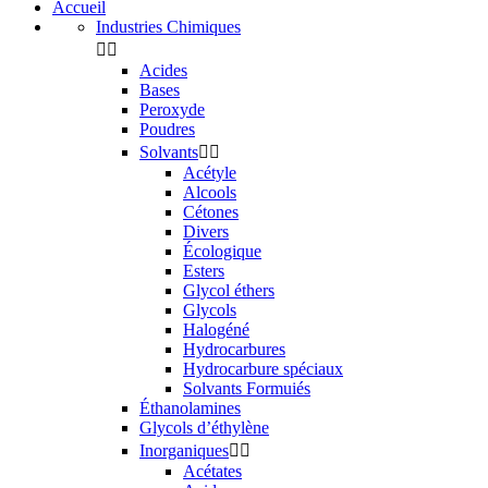
Accueil
Industries Chimiques


Acides
Bases
Peroxyde
Poudres
Solvants


Acétyle
Alcools
Cétones
Divers
Écologique
Esters
Glycol éthers
Glycols
Halogéné
Hydrocarbures
Hydrocarbure spéciaux
Solvants Formuiés
Éthanolamines
Glycols d’éthylène
Inorganiques


Acétates