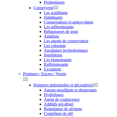
Probiotiques
Conserverie


Les acidifiants
Stabilisants
Conservateurs et antioxydants
Les raffermissants
Rehausseurs de gout
Amidons
Les agents de conservation
Les colorants
Auxiliaires technologiques
Ingrédients
Les épaississants
Raffermissants
Excipients
Peintures / Encres / Vernis


Peintures industrielles et décoratives


Agents mouillants et dispersants
Hydrofuges
Agent de coalescence
Additifs gel-dégel
Retardateur de séchage
Contrôleur de pH