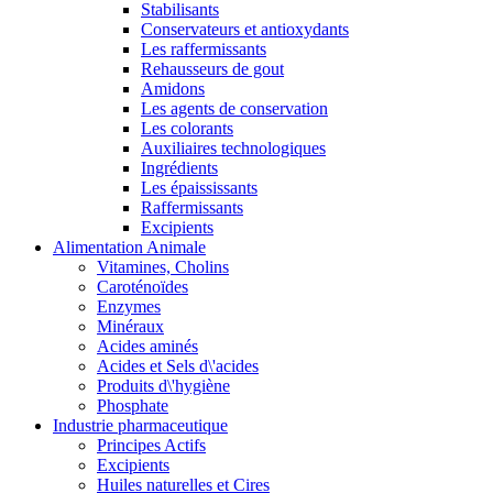
Stabilisants
Conservateurs et antioxydants
Les raffermissants
Rehausseurs de gout
Amidons
Les agents de conservation
Les colorants
Auxiliaires technologiques
Ingrédients
Les épaississants
Raffermissants
Excipients
Alimentation Animale
Vitamines, Cholins
Caroténoïdes
Enzymes
Minéraux
Acides aminés
Acides et Sels d\'acides
Produits d\'hygiène
Phosphate
Industrie pharmaceutique
Principes Actifs
Excipients
Huiles naturelles et Cires