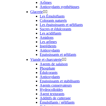
Arômes
Antioxydants synthétiques
Glacerie


Les Émulsifiants
Colorants naturels
Les épaississants et gélifiants
Sucres et édulcorants
Les acidifiants
Amidons
Les arômes
Ingrédients
Antioxydants
Epaississants et gélifants
Viande et charcuterie


Agents de salaison
Phosphate
Édulcorants
Antioxydants
Epaississants et stabilisants
Agents conservateurs
Hydrocolloïdes
Agent texturants
Additifs de cutterage
Émulsifiants / gélifiants