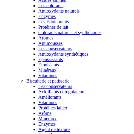
Acides aminés
Les colorants
Antioxydants naturels
Enzymes
Les Edulcorants
Protéines de lait
Colorants naturels et synthétiques
Arômes
Antimousses
Les conservateurs
Antioxydants synthétiques
Epaississants
Emulsiants
Minéraux
Vitamines
Biscuiterie et patisserie
Les conservateurs
Acidifiants et régulateurs
Améliorants
Vitamines
Protéines laitier
Arôme
Minéraux
Enzymes
Agent de texture