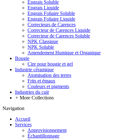
Engrais Soluble
Engrais Liquide
Engrais Foliaire Soluble
Engrais Foliaire Liquide
Correcteurs de Carences
Correcteur de Carences Liquide
Correcteur de Carences Soluble
NPK Classique
NPK Soluble
Amendement Humique et Organique
Bougie
Cire pour bougie et gel
Industrie céramique
Atomisation des terres
Frits et émaux
Couleurs et pigments
Industries du cuir
+
More Collections
Navigation
Accueil
Services
Approvisionnement
Échantillonnage