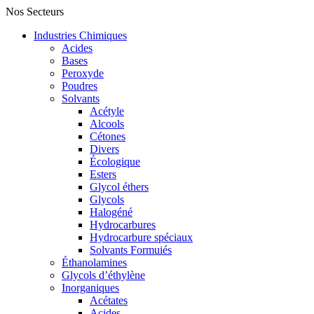
Nos Secteurs
Industries Chimiques
Acides
Bases
Peroxyde
Poudres
Solvants
Acétyle
Alcools
Cétones
Divers
Écologique
Esters
Glycol éthers
Glycols
Halogéné
Hydrocarbures
Hydrocarbure spéciaux
Solvants Formuiés
Éthanolamines
Glycols d’éthylène
Inorganiques
Acétates
Acides