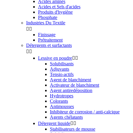
Acides aminés
Acides et Sels d'acides
Produits d'hygiène
Phosphate
Industries Du Textile


Finissage
Prétraitement
Détergents et surfactants


Lessive en poudre


Solubilisants
Adjuvants
Tensio-actifs
Agent de blanchiment
Activateur de blanchiment
Agent antiredéposition
Hydrotropes
Colorants
Antimousses
Inhibiteur de corrosion / anti-calcique
Agents chélatants
Détergent liquide


Stabilisateurs de mousse