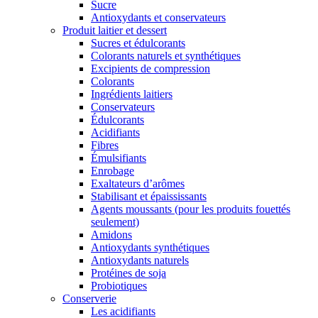
Sucre
Antioxydants et conservateurs
Produit laitier et dessert
Sucres et édulcorants
Colorants naturels et synthétiques
Excipients de compression
Colorants
Ingrédients laitiers
Conservateurs
Édulcorants
Acidifiants
Fibres
Émulsifiants
Enrobage
Exaltateurs d’arômes
Stabilisant et épaississants
Agents moussants (pour les produits fouettés
seulement)
Amidons
Antioxydants synthétiques
Antioxydants naturels
Protéines de soja
Probiotiques
Conserverie
Les acidifiants