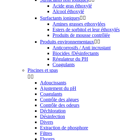
Acide gras éthoxylé
Alcool éthoxylé
Surfactants ioniques


Amines grasses ethoxylées
Esters de sorbitol et leur éthoxylés
Produits de mousse contrôlée
Produits environnementaux


Anticorrosifs / Anti incrustant
Biocides /Désinfectants
Régulateur du PH
Coagulants
Piscines et spas


Adoucissants
Ajustement du pH
Coagulants
Contrôle des algues
Contrôle des odeurs
Déchloration
Désinfection
Divers
Extraction de phosphore
Filtres
Fluores