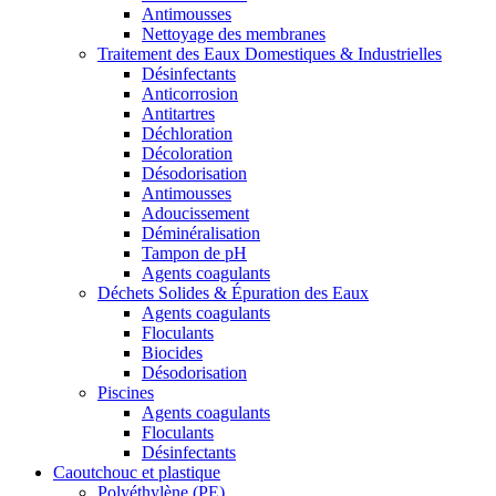
Antimousses
Nettoyage des membranes
Traitement des Eaux Domestiques & Industrielles
Désinfectants
Anticorrosion
Antitartres
Déchloration
Décoloration
Désodorisation
Antimousses
Adoucissement
Déminéralisation
Tampon de pH
Agents coagulants
Déchets Solides & Épuration des Eaux
Agents coagulants
Floculants
Biocides
Désodorisation
Piscines
Agents coagulants
Floculants
Désinfectants
Caoutchouc et plastique
Polyéthylène (PE)