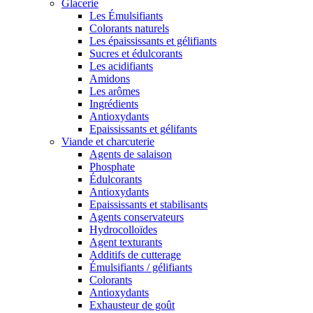
Glacerie
Les Émulsifiants
Colorants naturels
Les épaississants et gélifiants
Sucres et édulcorants
Les acidifiants
Amidons
Les arômes
Ingrédients
Antioxydants
Epaississants et gélifants
Viande et charcuterie
Agents de salaison
Phosphate
Édulcorants
Antioxydants
Epaississants et stabilisants
Agents conservateurs
Hydrocolloïdes
Agent texturants
Additifs de cutterage
Émulsifiants / gélifiants
Colorants
Antioxydants
Exhausteur de goût