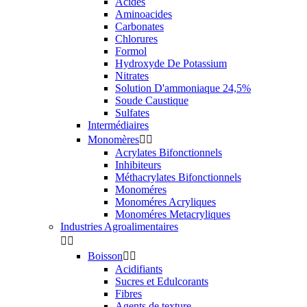
Acides
Aminoacides
Carbonates
Chlorures
Formol
Hydroxyde De Potassium
Nitrates
Solution D'ammoniaque 24,5%
Soude Caustique
Sulfates
Intermédiaires
Monomères


Acrylates Bifonctionnels
Inhibiteurs
Méthacrylates Bifonctionnels
Monoméres
Monoméres Acryliques
Monoméres Metacryliques
Industries Agroalimentaires


Boisson


Acidifiants
Sucres et Edulcorants
Fibres
Agents de texture