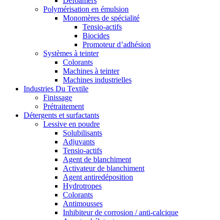
Defoamers
Polymérisation en émulsion
Monomères de spécialité
Tensio-actifs
Biocides
Promoteur d’adhésion
Systèmes à teinter
Colorants
Machines à teinter
Machines industrielles
Industries Du Textile
Finissage
Prétraitement
Détergents et surfactants
Lessive en poudre
Solubilisants
Adjuvants
Tensio-actifs
Agent de blanchiment
Activateur de blanchiment
Agent antiredéposition
Hydrotropes
Colorants
Antimousses
Inhibiteur de corrosion / anti-calcique