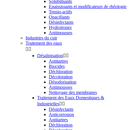
Solubilisants
Epaississants et modificateurs de rhéologie
Tensio-actifs
Opacifiants
Désinfectants
Hydrotropes
Antimousses
Industries du cuir
Traitement des eaux


Désalinisation


Antitartres
Biocides
Déchloration
Décoloration
Désodorisation
Antimousses
Nettoyage des membranes
Traitement des Eaux Domestiques &
Industrielles


Désinfectants
Anticorrosion
Antitartres
Déchloration