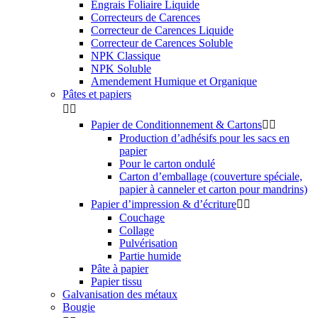
Engrais Foliaire Liquide
Correcteurs de Carences
Correcteur de Carences Liquide
Correcteur de Carences Soluble
NPK Classique
NPK Soluble
Amendement Humique et Organique
Pâtes et papiers


Papier de Conditionnement & Cartons


Production d’adhésifs pour les sacs en
papier
Pour le carton ondulé
Carton d’emballage (couverture spéciale,
papier à canneler et carton pour mandrins)
Papier d’impression & d’écriture


Couchage
Collage
Pulvérisation
Partie humide
Pâte à papier
Papier tissu
Galvanisation des métaux
Bougie