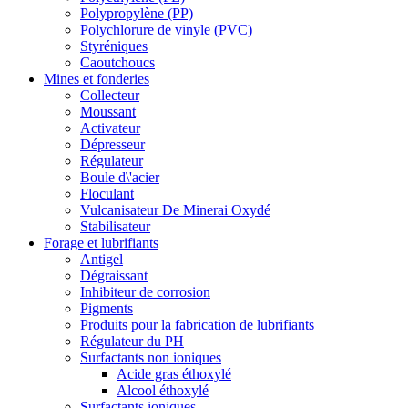
Polypropylène (PP)
Polychlorure de vinyle (PVC)
Styréniques
Caoutchoucs
Mines et fonderies
Collecteur
Moussant
Activateur
Dépresseur
Régulateur
Boule d\'acier
Floculant
Vulcanisateur De Minerai Oxydé
Stabilisateur
Forage et lubrifiants
Antigel
Dégraissant
Inhibiteur de corrosion
Pigments
Produits pour la fabrication de lubrifiants
Régulateur du PH
Surfactants non ioniques
Acide gras éthoxylé
Alcool éthoxylé
Surfactants ioniques