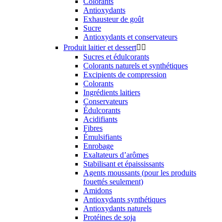
Colorants
Antioxydants
Exhausteur de goût
Sucre
Antioxydants et conservateurs
Produit laitier et dessert


Sucres et édulcorants
Colorants naturels et synthétiques
Excipients de compression
Colorants
Ingrédients laitiers
Conservateurs
Édulcorants
Acidifiants
Fibres
Émulsifiants
Enrobage
Exaltateurs d’arômes
Stabilisant et épaississants
Agents moussants (pour les produits
fouettés seulement)
Amidons
Antioxydants synthétiques
Antioxydants naturels
Protéines de soja