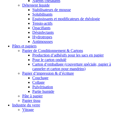
Agents chélatants
Détergent liquide
Stabilisateurs de mousse
Solubilisants
Epaississants et modificateurs de rhéologie
Tensio-actifs
Opacifiants
Désinfectants
Hydrotropes
Antimousses
Pâtes et papiers
Papier de Conditionnement & Cartons
Production d’adhésifs pour les sacs en papier
Pour le carton ondulé
Carton d’emballage (couverture spéciale, papier à
canneler et carton pour mandrins)
Papier d’impression & d’écriture
Couchage
Collage
Pulvérisation
Partie humide
Pâte à papier
Papier tissu
Industrie du verre
Vitrage