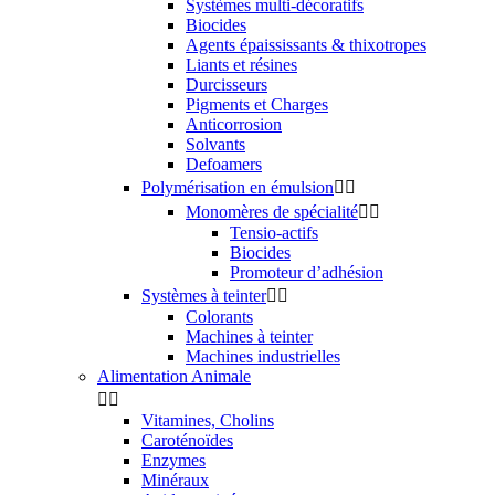
Systèmes multi-décoratifs
Biocides
Agents épaississants & thixotropes
Liants et résines
Durcisseurs
Pigments et Charges
Anticorrosion
Solvants
Defoamers
Polymérisation en émulsion


Monomères de spécialité


Tensio-actifs
Biocides
Promoteur d’adhésion
Systèmes à teinter


Colorants
Machines à teinter
Machines industrielles
Alimentation Animale


Vitamines, Cholins
Caroténoïdes
Enzymes
Minéraux