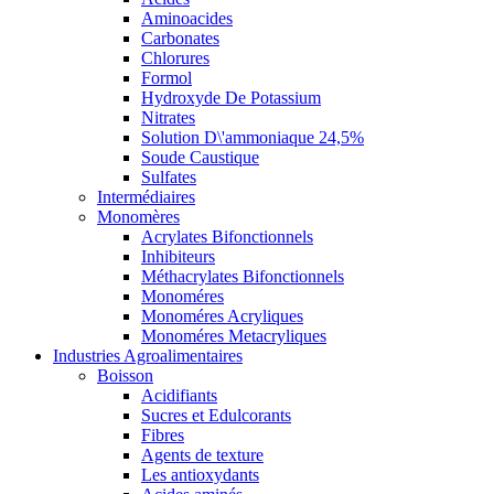
Aminoacides
Carbonates
Chlorures
Formol
Hydroxyde De Potassium
Nitrates
Solution D\'ammoniaque 24,5%
Soude Caustique
Sulfates
Intermédiaires
Monomères
Acrylates Bifonctionnels
Inhibiteurs
Méthacrylates Bifonctionnels
Monoméres
Monoméres Acryliques
Monoméres Metacryliques
Industries Agroalimentaires
Boisson
Acidifiants
Sucres et Edulcorants
Fibres
Agents de texture
Les antioxydants