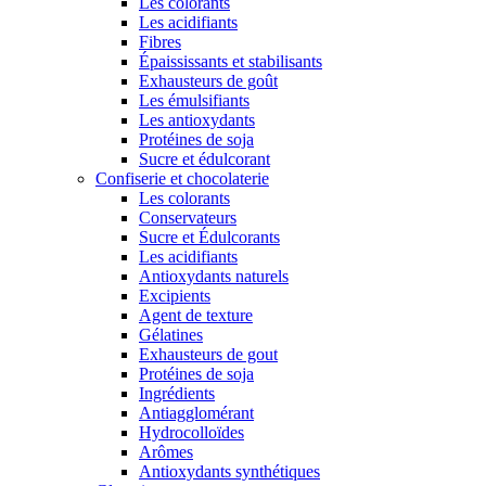
Les colorants
Les acidifiants
Fibres
Épaississants et stabilisants
Exhausteurs de goût
Les émulsifiants
Les antioxydants
Protéines de soja
Sucre et édulcorant
Confiserie et chocolaterie
Les colorants
Conservateurs
Sucre et Édulcorants
Les acidifiants
Antioxydants naturels
Excipients
Agent de texture
Gélatines
Exhausteurs de gout
Protéines de soja
Ingrédients
Antiagglomérant
Hydrocolloïdes
Arômes
Antioxydants synthétiques