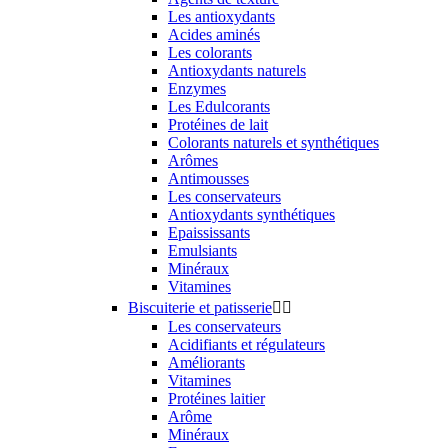
Les antioxydants
Acides aminés
Les colorants
Antioxydants naturels
Enzymes
Les Edulcorants
Protéines de lait
Colorants naturels et synthétiques
Arômes
Antimousses
Les conservateurs
Antioxydants synthétiques
Epaississants
Emulsiants
Minéraux
Vitamines
Biscuiterie et patisserie


Les conservateurs
Acidifiants et régulateurs
Améliorants
Vitamines
Protéines laitier
Arôme
Minéraux