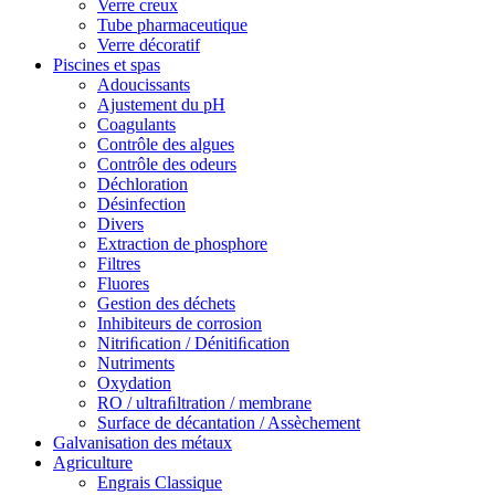
Verre creux
Tube pharmaceutique
Verre décoratif
Piscines et spas
Adoucissants
Ajustement du pH
Coagulants
Contrôle des algues
Contrôle des odeurs
Déchloration
Désinfection
Divers
Extraction de phosphore
Filtres
Fluores
Gestion des déchets
Inhibiteurs de corrosion
Nitriﬁcation / Dénitiﬁcation
Nutriments
Oxydation
RO / ultraﬁltration / membrane
Surface de décantation / Assèchement
Galvanisation des métaux
Agriculture
Engrais Classique