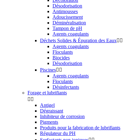
Décoloration
Désodorisation
Antimousses
Adoucissement
Déminéralisation
Tampon de pH
Agents coagulants
Déchets Solides & Épuration des Eaux


Agents coagulants
Floculants
Biocides
Désodorisation
Piscines


Agents coagulants
Floculants
Désinfectants
Forage et lubrifiants


Antigel
Dégraissant
Inhibiteur de corrosion
Pigments
Produits pour la fabrication de lubrifiants
Régulateur du PH
Surfactants non ioniques

