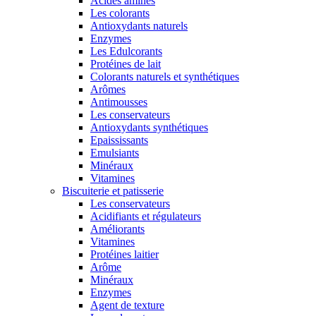
Acides aminés
Les colorants
Antioxydants naturels
Enzymes
Les Edulcorants
Protéines de lait
Colorants naturels et synthétiques
Arômes
Antimousses
Les conservateurs
Antioxydants synthétiques
Epaississants
Emulsiants
Minéraux
Vitamines
Biscuiterie et patisserie
Les conservateurs
Acidifiants et régulateurs
Améliorants
Vitamines
Protéines laitier
Arôme
Minéraux
Enzymes
Agent de texture