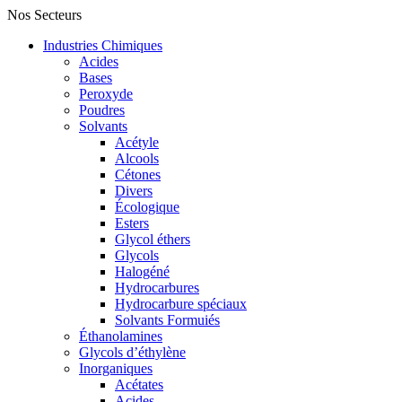
Nos Secteurs
Industries Chimiques
Acides
Bases
Peroxyde
Poudres
Solvants
Acétyle
Alcools
Cétones
Divers
Écologique
Esters
Glycol éthers
Glycols
Halogéné
Hydrocarbures
Hydrocarbure spéciaux
Solvants Formuiés
Éthanolamines
Glycols d’éthylène
Inorganiques
Acétates
Acides