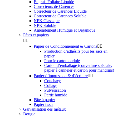
Engrais Foliaire Liquide
Correcteurs de Carences
Correcteur de Carences Liquide
Correcteur de Carences Soluble
NPK Classique
NPK Soluble
Amendement Humique et Organique
Pâtes et papiers


Papier de Conditionnement & Cartons


Production d’adhésifs pour les sacs en
papier
Pour le carton ondulé
Carton d’emballage (couverture spéciale,
papier à canneler et carton pour mandrins)
Papier d’impression & d’écriture


Couchage
Collage
Pulvérisation
Partie humide
Pâte à papier
Papier tissu
Galvanisation des métaux
Bougie