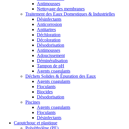
Antimousses
Nettoyage des membranes
Traitement des Eaux Domestiques & Industrielles
Désinfectants
Anticorrosion
Antitartres
Déchloration
Décoloration
Désodorisation
Antimousses
Adoucissement
Déminéralisation
Tampon de pH
Agents coagulants
Déchets Solides & Épuration des Eaux
Agents coagulants
Floculants
Biocides
Désodorisation
Piscines
Agents coagulants
Floculants
Désinfectants
Caoutchouc et plastique
Polyéthylène (PE)