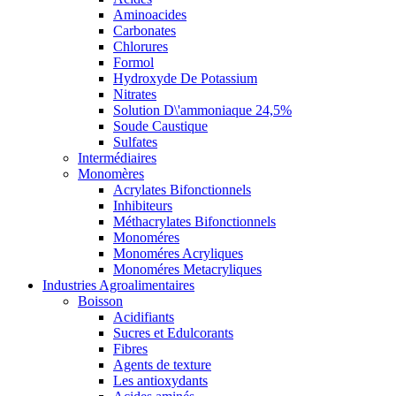
Aminoacides
Carbonates
Chlorures
Formol
Hydroxyde De Potassium
Nitrates
Solution D\'ammoniaque 24,5%
Soude Caustique
Sulfates
Intermédiaires
Monomères
Acrylates Bifonctionnels
Inhibiteurs
Méthacrylates Bifonctionnels
Monoméres
Monoméres Acryliques
Monoméres Metacryliques
Industries Agroalimentaires
Boisson
Acidifiants
Sucres et Edulcorants
Fibres
Agents de texture
Les antioxydants