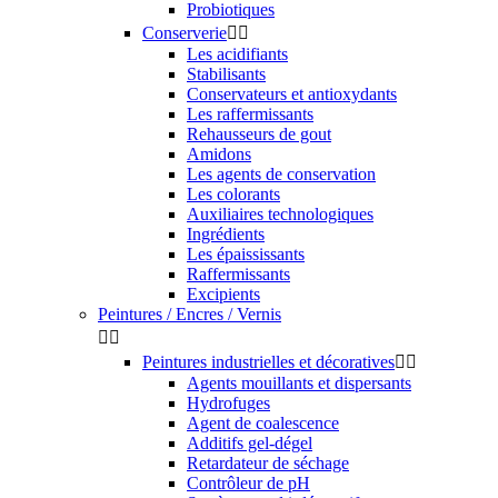
Probiotiques
Conserverie


Les acidifiants
Stabilisants
Conservateurs et antioxydants
Les raffermissants
Rehausseurs de gout
Amidons
Les agents de conservation
Les colorants
Auxiliaires technologiques
Ingrédients
Les épaississants
Raffermissants
Excipients
Peintures / Encres / Vernis


Peintures industrielles et décoratives


Agents mouillants et dispersants
Hydrofuges
Agent de coalescence
Additifs gel-dégel
Retardateur de séchage
Contrôleur de pH