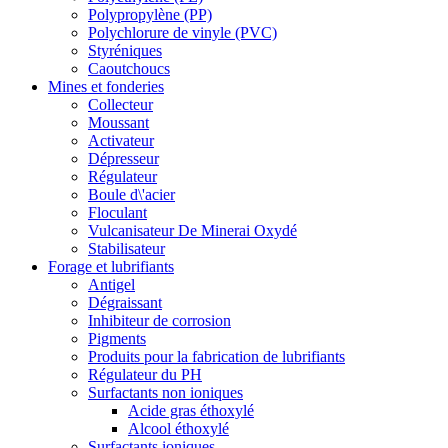
Polypropylène (PP)
Polychlorure de vinyle (PVC)
Styréniques
Caoutchoucs
Mines et fonderies
Collecteur
Moussant
Activateur
Dépresseur
Régulateur
Boule d\'acier
Floculant
Vulcanisateur De Minerai Oxydé
Stabilisateur
Forage et lubrifiants
Antigel
Dégraissant
Inhibiteur de corrosion
Pigments
Produits pour la fabrication de lubrifiants
Régulateur du PH
Surfactants non ioniques
Acide gras éthoxylé
Alcool éthoxylé
Surfactants ioniques