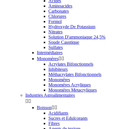
Acides
Aminoacides
Carbonates
Chlorures
Formol
Hydroxyde De Potassium
Nitrates
Solution D'ammoniaque 24,5%
Soude Caustique
Sulfates
Intermédiaires
Monomères


Acrylates Bifonctionnels
Inhibiteurs
Méthacrylates Bifonctionnels
Monoméres
Monoméres Acryliques
Monoméres Metacryliques
Industries Agroalimentaires


Boisson


Acidifiants
Sucres et Edulcorants
Fibres
Agents de texture