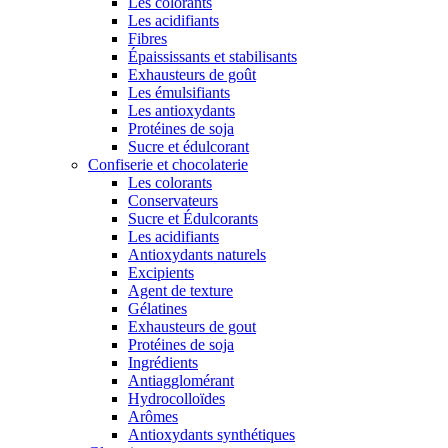
Les colorants
Les acidifiants
Fibres
Épaississants et stabilisants
Exhausteurs de goût
Les émulsifiants
Les antioxydants
Protéines de soja
Sucre et édulcorant
Confiserie et chocolaterie
Les colorants
Conservateurs
Sucre et Édulcorants
Les acidifiants
Antioxydants naturels
Excipients
Agent de texture
Gélatines
Exhausteurs de gout
Protéines de soja
Ingrédients
Antiagglomérant
Hydrocolloïdes
Arômes
Antioxydants synthétiques