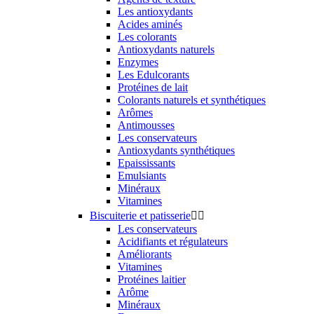
Les antioxydants
Acides aminés
Les colorants
Antioxydants naturels
Enzymes
Les Edulcorants
Protéines de lait
Colorants naturels et synthétiques
Arômes
Antimousses
Les conservateurs
Antioxydants synthétiques
Epaississants
Emulsiants
Minéraux
Vitamines
Biscuiterie et patisserie


Les conservateurs
Acidifiants et régulateurs
Améliorants
Vitamines
Protéines laitier
Arôme
Minéraux