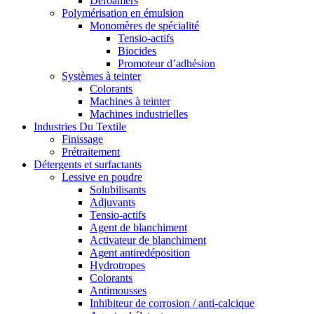
Defoamers
Polymérisation en émulsion
Monomères de spécialité
Tensio-actifs
Biocides
Promoteur d’adhésion
Systèmes à teinter
Colorants
Machines à teinter
Machines industrielles
Industries Du Textile
Finissage
Prétraitement
Détergents et surfactants
Lessive en poudre
Solubilisants
Adjuvants
Tensio-actifs
Agent de blanchiment
Activateur de blanchiment
Agent antiredéposition
Hydrotropes
Colorants
Antimousses
Inhibiteur de corrosion / anti-calcique