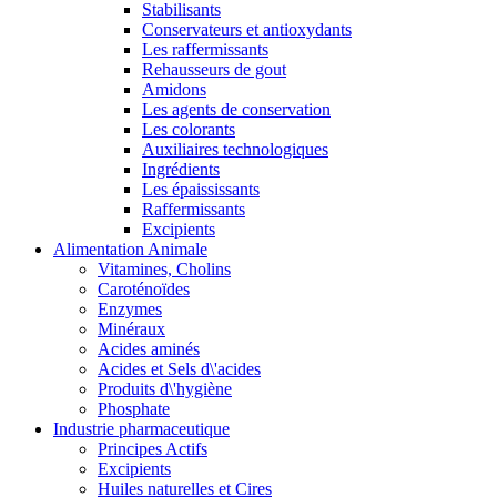
Stabilisants
Conservateurs et antioxydants
Les raffermissants
Rehausseurs de gout
Amidons
Les agents de conservation
Les colorants
Auxiliaires technologiques
Ingrédients
Les épaississants
Raffermissants
Excipients
Alimentation Animale
Vitamines, Cholins
Caroténoïdes
Enzymes
Minéraux
Acides aminés
Acides et Sels d\'acides
Produits d\'hygiène
Phosphate
Industrie pharmaceutique
Principes Actifs
Excipients
Huiles naturelles et Cires