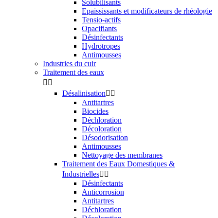
Solubilisants
Epaississants et modificateurs de rhéologie
Tensio-actifs
Opacifiants
Désinfectants
Hydrotropes
Antimousses
Industries du cuir
Traitement des eaux


Désalinisation


Antitartres
Biocides
Déchloration
Décoloration
Désodorisation
Antimousses
Nettoyage des membranes
Traitement des Eaux Domestiques &
Industrielles


Désinfectants
Anticorrosion
Antitartres
Déchloration