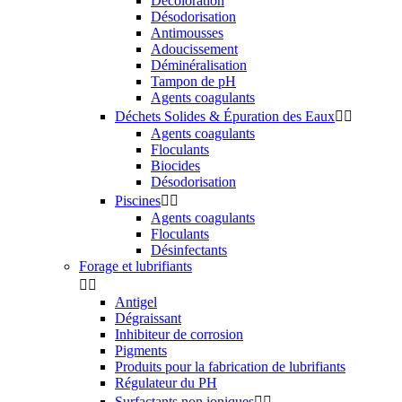
Décoloration
Désodorisation
Antimousses
Adoucissement
Déminéralisation
Tampon de pH
Agents coagulants
Déchets Solides & Épuration des Eaux


Agents coagulants
Floculants
Biocides
Désodorisation
Piscines


Agents coagulants
Floculants
Désinfectants
Forage et lubrifiants


Antigel
Dégraissant
Inhibiteur de corrosion
Pigments
Produits pour la fabrication de lubrifiants
Régulateur du PH
Surfactants non ioniques

