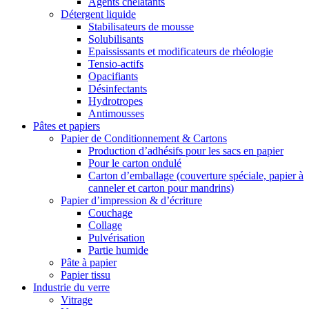
Agents chélatants
Détergent liquide
Stabilisateurs de mousse
Solubilisants
Epaississants et modificateurs de rhéologie
Tensio-actifs
Opacifiants
Désinfectants
Hydrotropes
Antimousses
Pâtes et papiers
Papier de Conditionnement & Cartons
Production d’adhésifs pour les sacs en papier
Pour le carton ondulé
Carton d’emballage (couverture spéciale, papier à
canneler et carton pour mandrins)
Papier d’impression & d’écriture
Couchage
Collage
Pulvérisation
Partie humide
Pâte à papier
Papier tissu
Industrie du verre
Vitrage