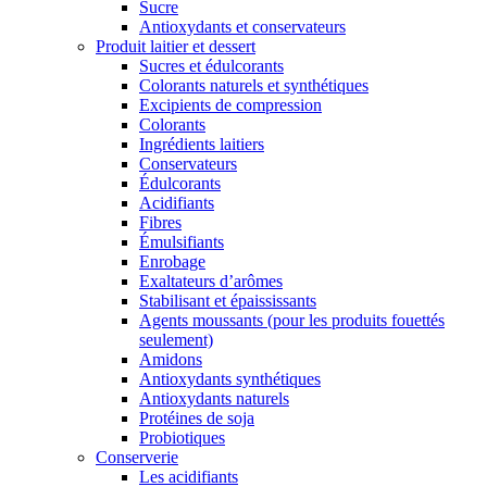
Sucre
Antioxydants et conservateurs
Produit laitier et dessert
Sucres et édulcorants
Colorants naturels et synthétiques
Excipients de compression
Colorants
Ingrédients laitiers
Conservateurs
Édulcorants
Acidifiants
Fibres
Émulsifiants
Enrobage
Exaltateurs d’arômes
Stabilisant et épaississants
Agents moussants (pour les produits fouettés
seulement)
Amidons
Antioxydants synthétiques
Antioxydants naturels
Protéines de soja
Probiotiques
Conserverie
Les acidifiants