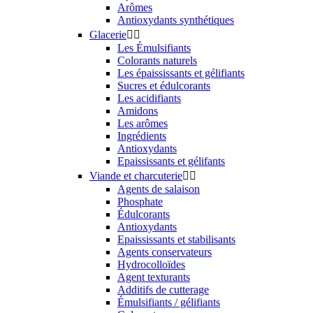
Arômes
Antioxydants synthétiques
Glacerie


Les Émulsifiants
Colorants naturels
Les épaississants et gélifiants
Sucres et édulcorants
Les acidifiants
Amidons
Les arômes
Ingrédients
Antioxydants
Epaississants et gélifants
Viande et charcuterie


Agents de salaison
Phosphate
Édulcorants
Antioxydants
Epaississants et stabilisants
Agents conservateurs
Hydrocolloïdes
Agent texturants
Additifs de cutterage
Émulsifiants / gélifiants