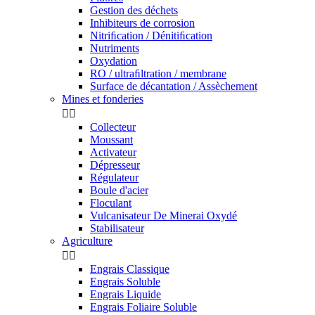
Gestion des déchets
Inhibiteurs de corrosion
Nitriﬁcation / Dénitiﬁcation
Nutriments
Oxydation
RO / ultraﬁltration / membrane
Surface de décantation / Assèchement
Mines et fonderies


Collecteur
Moussant
Activateur
Dépresseur
Régulateur
Boule d'acier
Floculant
Vulcanisateur De Minerai Oxydé
Stabilisateur
Agriculture


Engrais Classique
Engrais Soluble
Engrais Liquide
Engrais Foliaire Soluble