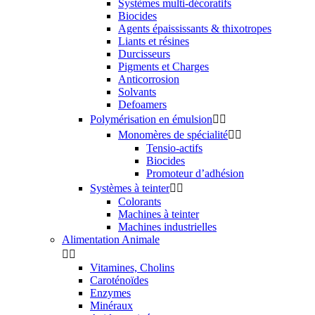
Systèmes multi-décoratifs
Biocides
Agents épaississants & thixotropes
Liants et résines
Durcisseurs
Pigments et Charges
Anticorrosion
Solvants
Defoamers
Polymérisation en émulsion


Monomères de spécialité


Tensio-actifs
Biocides
Promoteur d’adhésion
Systèmes à teinter


Colorants
Machines à teinter
Machines industrielles
Alimentation Animale


Vitamines, Cholins
Caroténoïdes
Enzymes
Minéraux