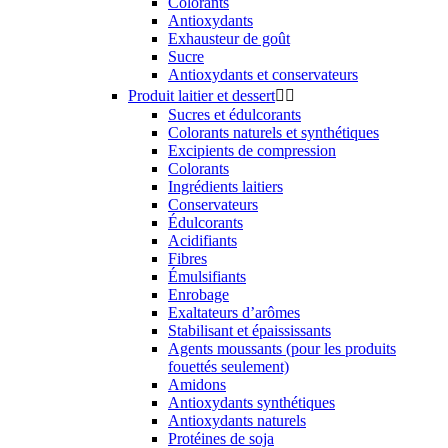
Colorants
Antioxydants
Exhausteur de goût
Sucre
Antioxydants et conservateurs
Produit laitier et dessert


Sucres et édulcorants
Colorants naturels et synthétiques
Excipients de compression
Colorants
Ingrédients laitiers
Conservateurs
Édulcorants
Acidifiants
Fibres
Émulsifiants
Enrobage
Exaltateurs d’arômes
Stabilisant et épaississants
Agents moussants (pour les produits
fouettés seulement)
Amidons
Antioxydants synthétiques
Antioxydants naturels
Protéines de soja