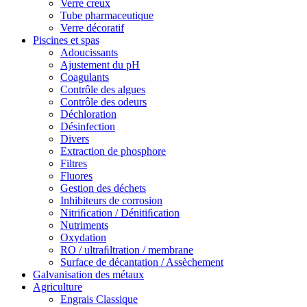
Verre creux
Tube pharmaceutique
Verre décoratif
Piscines et spas
Adoucissants
Ajustement du pH
Coagulants
Contrôle des algues
Contrôle des odeurs
Déchloration
Désinfection
Divers
Extraction de phosphore
Filtres
Fluores
Gestion des déchets
Inhibiteurs de corrosion
Nitriﬁcation / Dénitiﬁcation
Nutriments
Oxydation
RO / ultraﬁltration / membrane
Surface de décantation / Assèchement
Galvanisation des métaux
Agriculture
Engrais Classique