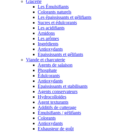
Glacerie
Les Émulsifiants
Colorants naturels
Les épaississants et gélifiants
Sucres et édulcorants
Les acidifiants
Amidons
Les arômes
Ingrédients
Antioxydants
Epaississants et gélifants
Viande et charcuterie
Agents de salaison
Phosphate
Édulcorants
Antioxydants
Epaississants et stabilisants
Agents conservateurs
Hydrocolloïdes
Agent texturants
Additifs de cutterage
Émulsifiants / gélifiants
Colorants
Antioxydants
Exhausteur de goût