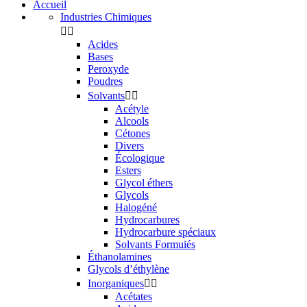
Accueil
Industries Chimiques


Acides
Bases
Peroxyde
Poudres
Solvants


Acétyle
Alcools
Cétones
Divers
Écologique
Esters
Glycol éthers
Glycols
Halogéné
Hydrocarbures
Hydrocarbure spéciaux
Solvants Formuiés
Éthanolamines
Glycols d’éthylène
Inorganiques


Acétates