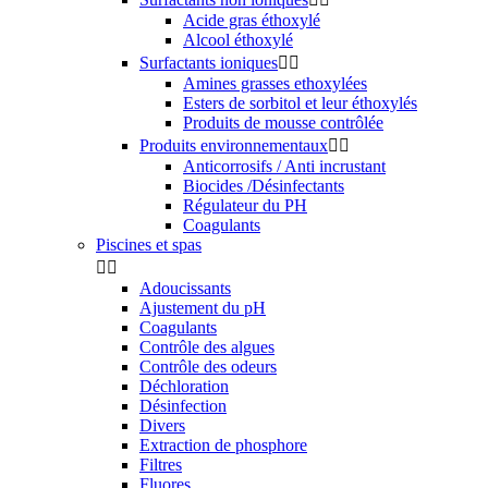
Acide gras éthoxylé
Alcool éthoxylé
Surfactants ioniques


Amines grasses ethoxylées
Esters de sorbitol et leur éthoxylés
Produits de mousse contrôlée
Produits environnementaux


Anticorrosifs / Anti incrustant
Biocides /Désinfectants
Régulateur du PH
Coagulants
Piscines et spas


Adoucissants
Ajustement du pH
Coagulants
Contrôle des algues
Contrôle des odeurs
Déchloration
Désinfection
Divers
Extraction de phosphore
Filtres
Fluores