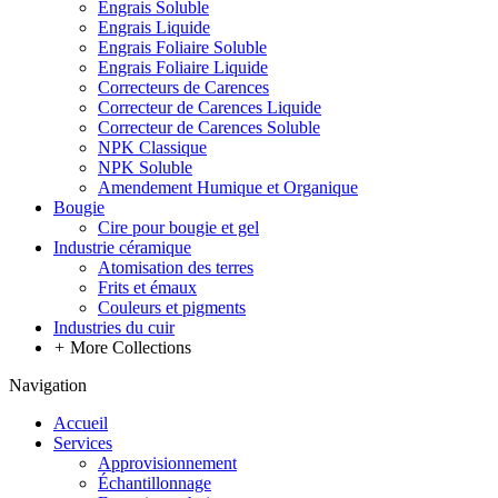
Engrais Soluble
Engrais Liquide
Engrais Foliaire Soluble
Engrais Foliaire Liquide
Correcteurs de Carences
Correcteur de Carences Liquide
Correcteur de Carences Soluble
NPK Classique
NPK Soluble
Amendement Humique et Organique
Bougie
Cire pour bougie et gel
Industrie céramique
Atomisation des terres
Frits et émaux
Couleurs et pigments
Industries du cuir
+
More Collections
Navigation
Accueil
Services
Approvisionnement
Échantillonnage