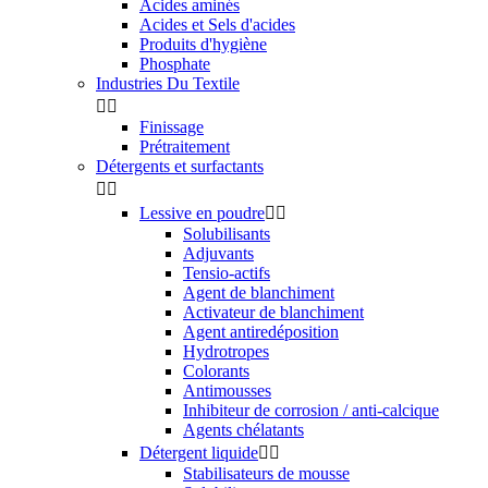
Acides aminés
Acides et Sels d'acides
Produits d'hygiène
Phosphate
Industries Du Textile


Finissage
Prétraitement
Détergents et surfactants


Lessive en poudre


Solubilisants
Adjuvants
Tensio-actifs
Agent de blanchiment
Activateur de blanchiment
Agent antiredéposition
Hydrotropes
Colorants
Antimousses
Inhibiteur de corrosion / anti-calcique
Agents chélatants
Détergent liquide


Stabilisateurs de mousse