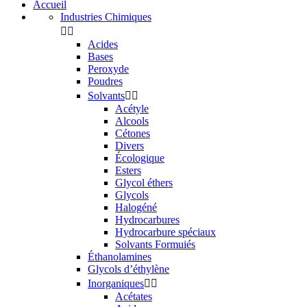
Accueil
Industries Chimiques


Acides
Bases
Peroxyde
Poudres
Solvants


Acétyle
Alcools
Cétones
Divers
Écologique
Esters
Glycol éthers
Glycols
Halogéné
Hydrocarbures
Hydrocarbure spéciaux
Solvants Formuiés
Éthanolamines
Glycols d’éthylène
Inorganiques


Acétates