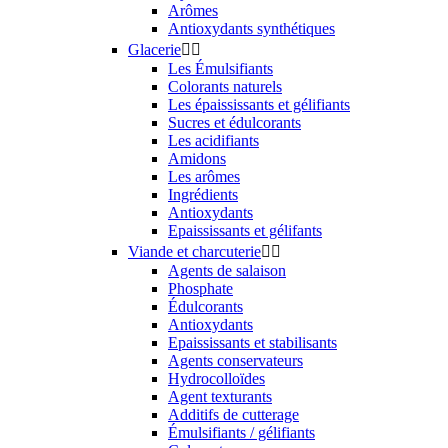
Arômes
Antioxydants synthétiques
Glacerie


Les Émulsifiants
Colorants naturels
Les épaississants et gélifiants
Sucres et édulcorants
Les acidifiants
Amidons
Les arômes
Ingrédients
Antioxydants
Epaississants et gélifants
Viande et charcuterie


Agents de salaison
Phosphate
Édulcorants
Antioxydants
Epaississants et stabilisants
Agents conservateurs
Hydrocolloïdes
Agent texturants
Additifs de cutterage
Émulsifiants / gélifiants