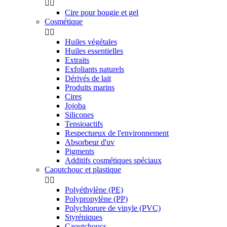


Cire pour bougie et gel
Cosmétique


Huiles végétales
Huiles essentielles
Extraits
Exfoliants naturels
Dérivés de lait
Produits marins
Cires
Jojoba
Silicones
Tensioactifs
Respectueux de l'environnement
Absorbeur d'uv
Pigments
Additifs cosmétiques spéciaux
Caoutchouc et plastique


Polyéthylène (PE)
Polypropylène (PP)
Polychlorure de vinyle (PVC)
Styréniques
Caoutchoucs