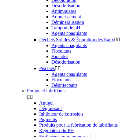
Décoloration
Désodorisation
Antimousses
Adoucissement
Déminéralisation
Tampon de pH
Agents coagulants
Déchets Solides & Épuration des Eaux


Agents coagulants
Floculants
Biocides
Désodorisation
Piscines


Agents coagulants
Floculants
Désinfectants
Forage et lubrifiants


Antigel
Dégraissant
Inhibiteur de corrosion
Pigments
Produits pour la fabrication de lubrifiants
Régulateur du PH
Surfactants non ioniques

