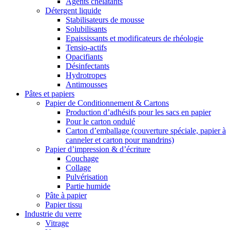
Agents chélatants
Détergent liquide
Stabilisateurs de mousse
Solubilisants
Epaississants et modificateurs de rhéologie
Tensio-actifs
Opacifiants
Désinfectants
Hydrotropes
Antimousses
Pâtes et papiers
Papier de Conditionnement & Cartons
Production d’adhésifs pour les sacs en papier
Pour le carton ondulé
Carton d’emballage (couverture spéciale, papier à
canneler et carton pour mandrins)
Papier d’impression & d’écriture
Couchage
Collage
Pulvérisation
Partie humide
Pâte à papier
Papier tissu
Industrie du verre
Vitrage