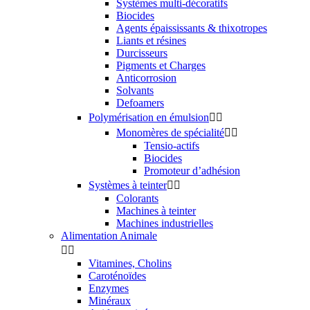
Systèmes multi-décoratifs
Biocides
Agents épaississants & thixotropes
Liants et résines
Durcisseurs
Pigments et Charges
Anticorrosion
Solvants
Defoamers
Polymérisation en émulsion


Monomères de spécialité


Tensio-actifs
Biocides
Promoteur d’adhésion
Systèmes à teinter


Colorants
Machines à teinter
Machines industrielles
Alimentation Animale


Vitamines, Cholins
Caroténoïdes
Enzymes
Minéraux