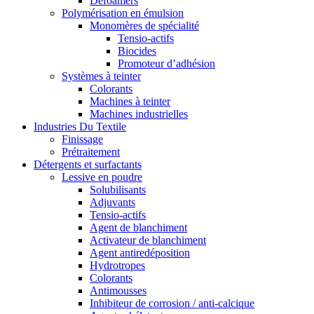
Defoamers
Polymérisation en émulsion
Monomères de spécialité
Tensio-actifs
Biocides
Promoteur d’adhésion
Systèmes à teinter
Colorants
Machines à teinter
Machines industrielles
Industries Du Textile
Finissage
Prétraitement
Détergents et surfactants
Lessive en poudre
Solubilisants
Adjuvants
Tensio-actifs
Agent de blanchiment
Activateur de blanchiment
Agent antiredéposition
Hydrotropes
Colorants
Antimousses
Inhibiteur de corrosion / anti-calcique