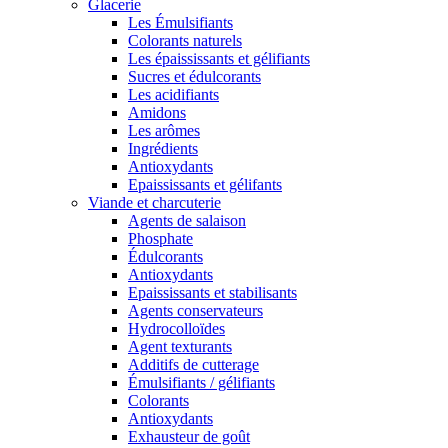
Glacerie
Les Émulsifiants
Colorants naturels
Les épaississants et gélifiants
Sucres et édulcorants
Les acidifiants
Amidons
Les arômes
Ingrédients
Antioxydants
Epaississants et gélifants
Viande et charcuterie
Agents de salaison
Phosphate
Édulcorants
Antioxydants
Epaississants et stabilisants
Agents conservateurs
Hydrocolloïdes
Agent texturants
Additifs de cutterage
Émulsifiants / gélifiants
Colorants
Antioxydants
Exhausteur de goût