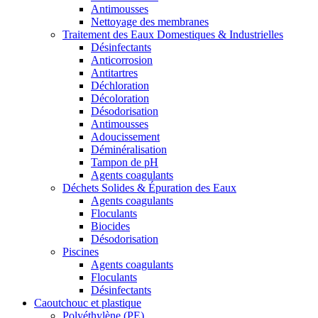
Antimousses
Nettoyage des membranes
Traitement des Eaux Domestiques & Industrielles
Désinfectants
Anticorrosion
Antitartres
Déchloration
Décoloration
Désodorisation
Antimousses
Adoucissement
Déminéralisation
Tampon de pH
Agents coagulants
Déchets Solides & Épuration des Eaux
Agents coagulants
Floculants
Biocides
Désodorisation
Piscines
Agents coagulants
Floculants
Désinfectants
Caoutchouc et plastique
Polyéthylène (PE)