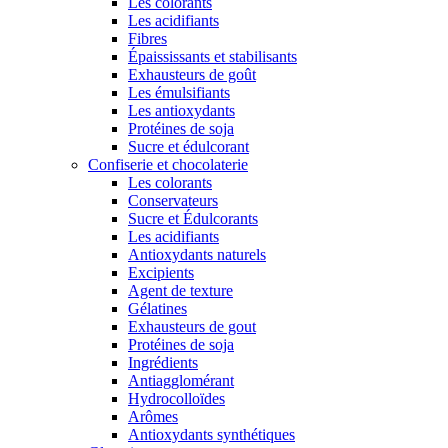
Les colorants
Les acidifiants
Fibres
Épaississants et stabilisants
Exhausteurs de goût
Les émulsifiants
Les antioxydants
Protéines de soja
Sucre et édulcorant
Confiserie et chocolaterie
Les colorants
Conservateurs
Sucre et Édulcorants
Les acidifiants
Antioxydants naturels
Excipients
Agent de texture
Gélatines
Exhausteurs de gout
Protéines de soja
Ingrédients
Antiagglomérant
Hydrocolloïdes
Arômes
Antioxydants synthétiques