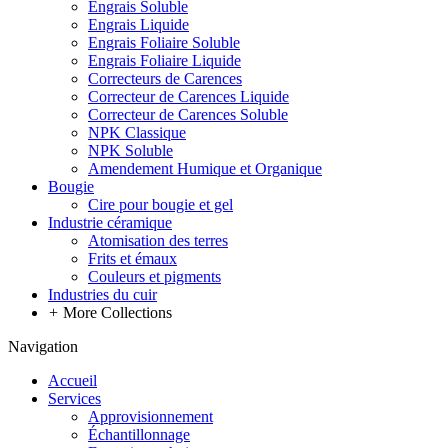
Engrais Soluble
Engrais Liquide
Engrais Foliaire Soluble
Engrais Foliaire Liquide
Correcteurs de Carences
Correcteur de Carences Liquide
Correcteur de Carences Soluble
NPK Classique
NPK Soluble
Amendement Humique et Organique
Bougie
Cire pour bougie et gel
Industrie céramique
Atomisation des terres
Frits et émaux
Couleurs et pigments
Industries du cuir
+
More Collections
Navigation
Accueil
Services
Approvisionnement
Échantillonnage