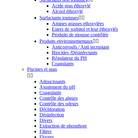
Acide gras éthoxylé
Alcool éthoxylé
Surfactants ioniques


Amines grasses ethoxylées
Esters de sorbitol et leur éthoxylés
Produits de mousse contrôlée
Produits environnementaux


Anticorrosifs / Anti incrustant
Biocides /Désinfectants
Régulateur du PH
Coagulants
Piscines et spas


Adoucissants
Ajustement du pH
Coagulants
Contrôle des algues
Contrôle des odeurs
Déchloration
Désinfection
Divers
Extraction de phosphore
Filtres
Fluores