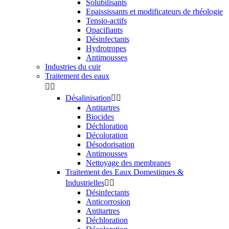
Solubilisants
Epaississants et modificateurs de rhéologie
Tensio-actifs
Opacifiants
Désinfectants
Hydrotropes
Antimousses
Industries du cuir
Traitement des eaux


Désalinisation


Antitartres
Biocides
Déchloration
Décoloration
Désodorisation
Antimousses
Nettoyage des membranes
Traitement des Eaux Domestiques &
Industrielles


Désinfectants
Anticorrosion
Antitartres
Déchloration