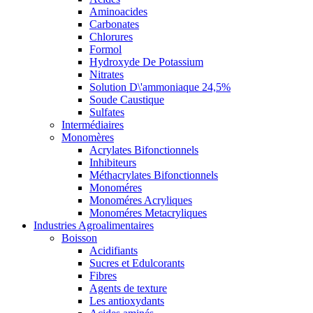
Aminoacides
Carbonates
Chlorures
Formol
Hydroxyde De Potassium
Nitrates
Solution D\'ammoniaque 24,5%
Soude Caustique
Sulfates
Intermédiaires
Monomères
Acrylates Bifonctionnels
Inhibiteurs
Méthacrylates Bifonctionnels
Monoméres
Monoméres Acryliques
Monoméres Metacryliques
Industries Agroalimentaires
Boisson
Acidifiants
Sucres et Edulcorants
Fibres
Agents de texture
Les antioxydants