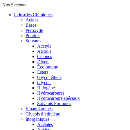
Nos Secteurs
Industries Chimiques
Acides
Bases
Peroxyde
Poudres
Solvants
Acétyle
Alcools
Cétones
Divers
Écologique
Esters
Glycol éthers
Glycols
Halogéné
Hydrocarbures
Hydrocarbure spéciaux
Solvants Formuiés
Éthanolamines
Glycols d’éthylène
Inorganiques
Acétates
Acides