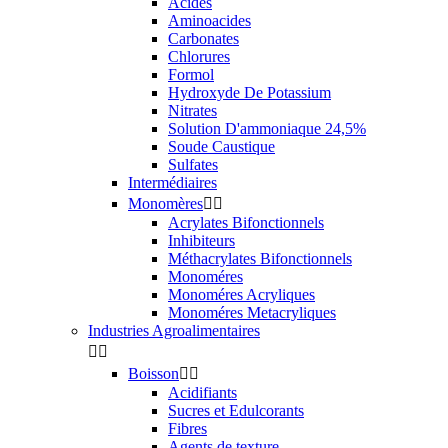
Acides
Aminoacides
Carbonates
Chlorures
Formol
Hydroxyde De Potassium
Nitrates
Solution D'ammoniaque 24,5%
Soude Caustique
Sulfates
Intermédiaires
Monomères


Acrylates Bifonctionnels
Inhibiteurs
Méthacrylates Bifonctionnels
Monoméres
Monoméres Acryliques
Monoméres Metacryliques
Industries Agroalimentaires


Boisson


Acidifiants
Sucres et Edulcorants
Fibres
Agents de texture