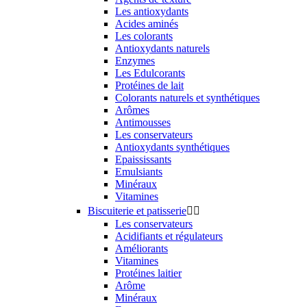
Les antioxydants
Acides aminés
Les colorants
Antioxydants naturels
Enzymes
Les Edulcorants
Protéines de lait
Colorants naturels et synthétiques
Arômes
Antimousses
Les conservateurs
Antioxydants synthétiques
Epaississants
Emulsiants
Minéraux
Vitamines
Biscuiterie et patisserie


Les conservateurs
Acidifiants et régulateurs
Améliorants
Vitamines
Protéines laitier
Arôme
Minéraux