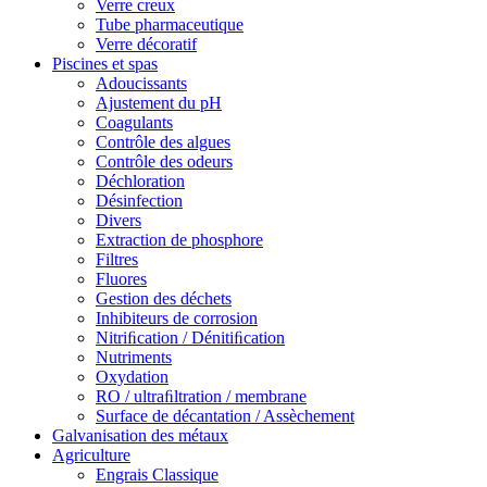
Verre creux
Tube pharmaceutique
Verre décoratif
Piscines et spas
Adoucissants
Ajustement du pH
Coagulants
Contrôle des algues
Contrôle des odeurs
Déchloration
Désinfection
Divers
Extraction de phosphore
Filtres
Fluores
Gestion des déchets
Inhibiteurs de corrosion
Nitriﬁcation / Dénitiﬁcation
Nutriments
Oxydation
RO / ultraﬁltration / membrane
Surface de décantation / Assèchement
Galvanisation des métaux
Agriculture
Engrais Classique