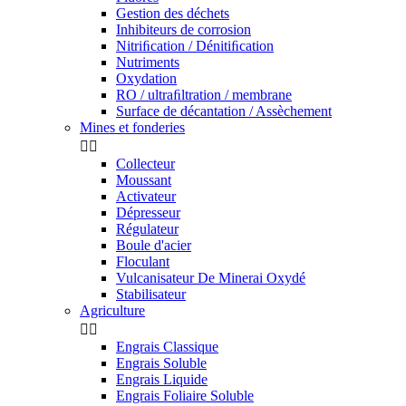
Gestion des déchets
Inhibiteurs de corrosion
Nitriﬁcation / Dénitiﬁcation
Nutriments
Oxydation
RO / ultraﬁltration / membrane
Surface de décantation / Assèchement
Mines et fonderies


Collecteur
Moussant
Activateur
Dépresseur
Régulateur
Boule d'acier
Floculant
Vulcanisateur De Minerai Oxydé
Stabilisateur
Agriculture


Engrais Classique
Engrais Soluble
Engrais Liquide
Engrais Foliaire Soluble