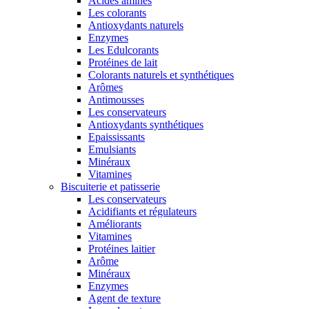
Acides aminés
Les colorants
Antioxydants naturels
Enzymes
Les Edulcorants
Protéines de lait
Colorants naturels et synthétiques
Arômes
Antimousses
Les conservateurs
Antioxydants synthétiques
Epaississants
Emulsiants
Minéraux
Vitamines
Biscuiterie et patisserie
Les conservateurs
Acidifiants et régulateurs
Améliorants
Vitamines
Protéines laitier
Arôme
Minéraux
Enzymes
Agent de texture