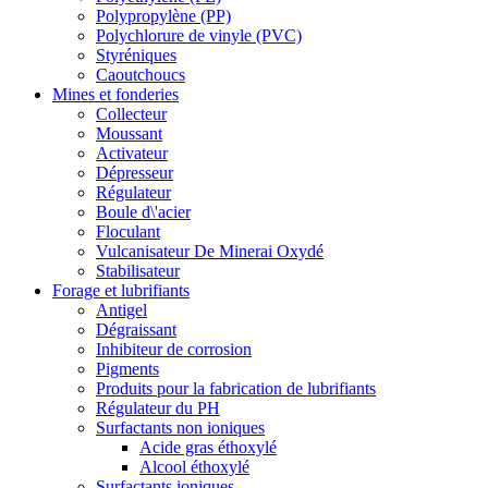
Polypropylène (PP)
Polychlorure de vinyle (PVC)
Styréniques
Caoutchoucs
Mines et fonderies
Collecteur
Moussant
Activateur
Dépresseur
Régulateur
Boule d\'acier
Floculant
Vulcanisateur De Minerai Oxydé
Stabilisateur
Forage et lubrifiants
Antigel
Dégraissant
Inhibiteur de corrosion
Pigments
Produits pour la fabrication de lubrifiants
Régulateur du PH
Surfactants non ioniques
Acide gras éthoxylé
Alcool éthoxylé
Surfactants ioniques