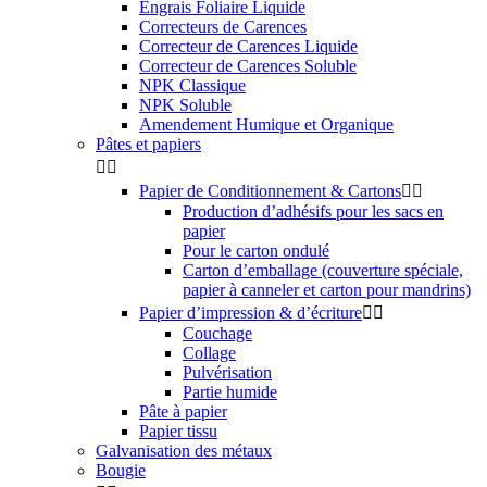
Engrais Foliaire Liquide
Correcteurs de Carences
Correcteur de Carences Liquide
Correcteur de Carences Soluble
NPK Classique
NPK Soluble
Amendement Humique et Organique
Pâtes et papiers


Papier de Conditionnement & Cartons


Production d’adhésifs pour les sacs en
papier
Pour le carton ondulé
Carton d’emballage (couverture spéciale,
papier à canneler et carton pour mandrins)
Papier d’impression & d’écriture


Couchage
Collage
Pulvérisation
Partie humide
Pâte à papier
Papier tissu
Galvanisation des métaux
Bougie