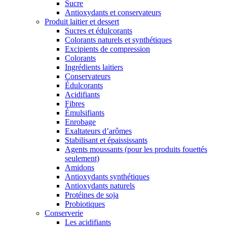
Sucre
Antioxydants et conservateurs
Produit laitier et dessert
Sucres et édulcorants
Colorants naturels et synthétiques
Excipients de compression
Colorants
Ingrédients laitiers
Conservateurs
Édulcorants
Acidifiants
Fibres
Émulsifiants
Enrobage
Exaltateurs d’arômes
Stabilisant et épaississants
Agents moussants (pour les produits fouettés
seulement)
Amidons
Antioxydants synthétiques
Antioxydants naturels
Protéines de soja
Probiotiques
Conserverie
Les acidifiants