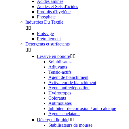
Acides aminés
Acides et Sels d'acides
Produits d'hygiène
Phosphate
Industries Du Textile


Finissage
Prétraitement
Détergents et surfactants


Lessive en poudre


Solubilisants
Adjuvants
Tensio-actifs
Agent de blanchiment
Activateur de blanchiment
Agent antiredéposition
Hydrotropes
Colorants
Antimousses
Inhibiteur de corrosion / anti-calcique
Agents chélatants
Détergent liquide


Stabilisateurs de mousse