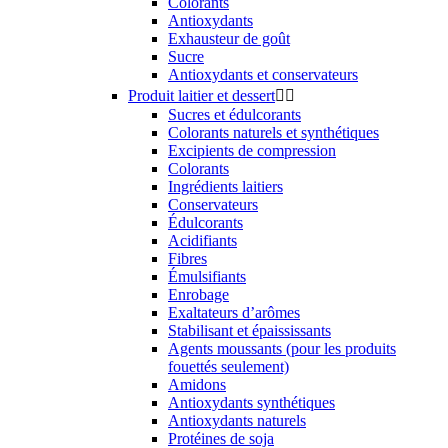
Colorants
Antioxydants
Exhausteur de goût
Sucre
Antioxydants et conservateurs
Produit laitier et dessert


Sucres et édulcorants
Colorants naturels et synthétiques
Excipients de compression
Colorants
Ingrédients laitiers
Conservateurs
Édulcorants
Acidifiants
Fibres
Émulsifiants
Enrobage
Exaltateurs d’arômes
Stabilisant et épaississants
Agents moussants (pour les produits
fouettés seulement)
Amidons
Antioxydants synthétiques
Antioxydants naturels
Protéines de soja