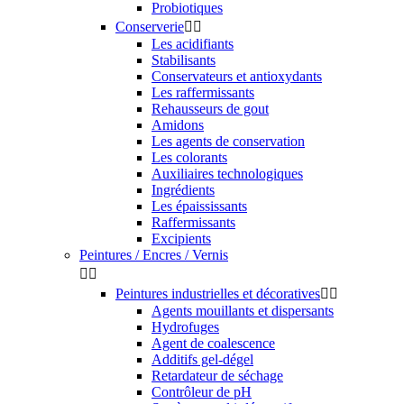
Probiotiques
Conserverie


Les acidifiants
Stabilisants
Conservateurs et antioxydants
Les raffermissants
Rehausseurs de gout
Amidons
Les agents de conservation
Les colorants
Auxiliaires technologiques
Ingrédients
Les épaississants
Raffermissants
Excipients
Peintures / Encres / Vernis


Peintures industrielles et décoratives


Agents mouillants et dispersants
Hydrofuges
Agent de coalescence
Additifs gel-dégel
Retardateur de séchage
Contrôleur de pH