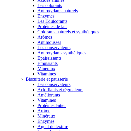
Acides aminés
Les colorants
Antioxydants naturels
Enzymes
Les Edulcorants
Protéines de lait
Colorants naturels et synthétiques
Arômes
Antimousses
Les conservateurs
Antioxydants synthétiques
Epaississants
Emulsiants
Minéraux
Vitamines
Biscuiterie et patisserie
Les conservateurs
Acidifiants et régulateurs
Améliorants
Vitamines
Protéines laitier
Arôme
Minéraux
Enzymes
Agent de texture