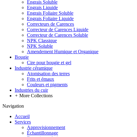
Engrais Soluble
Engrais Liquide
Engrais Foliaire Soluble
Engrais Foliaire Liquide
Correcteurs de Carences
Correcteur de Carences Liquide
Correcteur de Carences Soluble
NPK Classique
NPK Soluble
Amendement Humique et Organique
Bougie
Cire pour bougie et gel
Industrie céramique
Atomisation des terres
Frits et émaux
Couleurs et pigments
Industries du cuir
+
More Collections
Navigation
Accueil
Services
Approvisionnement
Échantillonnage