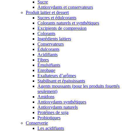
Sucre
Antioxydants et conservateurs
Produit laitier et dessert
Sucres et édulcorants
Colorants naturels et synthétiques
Excipients de compression
Colorants
Ingrédients laitiers
Conservateurs
Édulcorants
Acidifiants
Fibres
Émulsifiants
Enrobage
Exaltateurs d’arômes
Stabilisant et épaississants
Agents moussants (pour les produits fouettés
seulement)
Amidons
Antioxydants synthétiques
Antioxydants naturels
Protéines de soja
Probiotiques
Conserverie
Les acidifiants