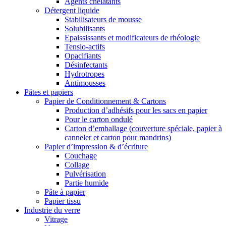
Agents chélatants
Détergent liquide
Stabilisateurs de mousse
Solubilisants
Epaississants et modificateurs de rhéologie
Tensio-actifs
Opacifiants
Désinfectants
Hydrotropes
Antimousses
Pâtes et papiers
Papier de Conditionnement & Cartons
Production d’adhésifs pour les sacs en papier
Pour le carton ondulé
Carton d’emballage (couverture spéciale, papier à
canneler et carton pour mandrins)
Papier d’impression & d’écriture
Couchage
Collage
Pulvérisation
Partie humide
Pâte à papier
Papier tissu
Industrie du verre
Vitrage