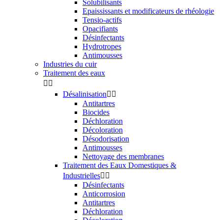
Solubilisants
Epaississants et modificateurs de rhéologie
Tensio-actifs
Opacifiants
Désinfectants
Hydrotropes
Antimousses
Industries du cuir
Traitement des eaux


Désalinisation


Antitartres
Biocides
Déchloration
Décoloration
Désodorisation
Antimousses
Nettoyage des membranes
Traitement des Eaux Domestiques &
Industrielles


Désinfectants
Anticorrosion
Antitartres
Déchloration