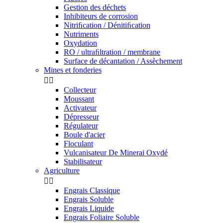
Gestion des déchets
Inhibiteurs de corrosion
Nitriﬁcation / Dénitiﬁcation
Nutriments
Oxydation
RO / ultraﬁltration / membrane
Surface de décantation / Assèchement
Mines et fonderies


Collecteur
Moussant
Activateur
Dépresseur
Régulateur
Boule d'acier
Floculant
Vulcanisateur De Minerai Oxydé
Stabilisateur
Agriculture


Engrais Classique
Engrais Soluble
Engrais Liquide
Engrais Foliaire Soluble