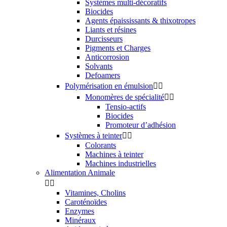
Systèmes multi-décoratifs
Biocides
Agents épaississants & thixotropes
Liants et résines
Durcisseurs
Pigments et Charges
Anticorrosion
Solvants
Defoamers
Polymérisation en émulsion


Monomères de spécialité


Tensio-actifs
Biocides
Promoteur d’adhésion
Systèmes à teinter


Colorants
Machines à teinter
Machines industrielles
Alimentation Animale


Vitamines, Cholins
Caroténoïdes
Enzymes
Minéraux