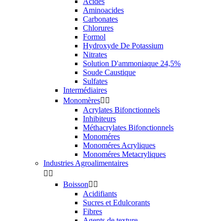
Acides
Aminoacides
Carbonates
Chlorures
Formol
Hydroxyde De Potassium
Nitrates
Solution D'ammoniaque 24,5%
Soude Caustique
Sulfates
Intermédiaires
Monomères


Acrylates Bifonctionnels
Inhibiteurs
Méthacrylates Bifonctionnels
Monoméres
Monoméres Acryliques
Monoméres Metacryliques
Industries Agroalimentaires


Boisson


Acidifiants
Sucres et Edulcorants
Fibres
Agents de texture