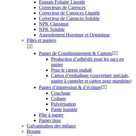
Engrais Foliaire Liquide
Correcteurs de Carences
Correcteur de Carences Liquide
Correcteur de Carences Soluble
NPK Classique
NPK Soluble
Amendement Humique et Organique
Pâtes et papiers


Papier de Conditionnement & Cartons


Production d’adhésifs pour les sacs en
papier
Pour le carton ondulé
Carton d’emballage (couverture spéciale,
papier à canneler et carton pour mandrins)
Papier d’impression & d’écriture


Couchage
Collage
Pulvérisation
Partie humide
Pâte à papier
Papier tissu
Galvanisation des métaux
Bougie