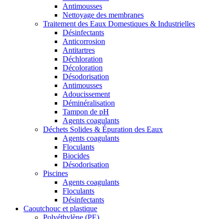
Antimousses
Nettoyage des membranes
Traitement des Eaux Domestiques & Industrielles
Désinfectants
Anticorrosion
Antitartres
Déchloration
Décoloration
Désodorisation
Antimousses
Adoucissement
Déminéralisation
Tampon de pH
Agents coagulants
Déchets Solides & Épuration des Eaux
Agents coagulants
Floculants
Biocides
Désodorisation
Piscines
Agents coagulants
Floculants
Désinfectants
Caoutchouc et plastique
Polyéthylène (PE)