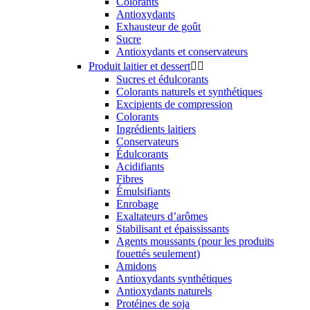
Colorants
Antioxydants
Exhausteur de goût
Sucre
Antioxydants et conservateurs
Produit laitier et dessert


Sucres et édulcorants
Colorants naturels et synthétiques
Excipients de compression
Colorants
Ingrédients laitiers
Conservateurs
Édulcorants
Acidifiants
Fibres
Émulsifiants
Enrobage
Exaltateurs d’arômes
Stabilisant et épaississants
Agents moussants (pour les produits
fouettés seulement)
Amidons
Antioxydants synthétiques
Antioxydants naturels
Protéines de soja