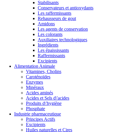
Stabilisants
Conservateurs et antioxydants
Les raffermissants
Rehausseurs de gout
Amidons
Les agents de conservation
Les colorants
Auxiliaires technologiques
Ingrédients
Les épaississants
Raffermissants
Excipients
Alimentation Animale
Vitamines, Cholins
Caroténoïdes
Enzymes
Minéraux
Acides aminés
Acides et Sels d\'acides
Produits d\'hygiène
Phosphate
Industrie pharmaceutique
Principes Actifs
Excipients
Huiles naturelles et Cires