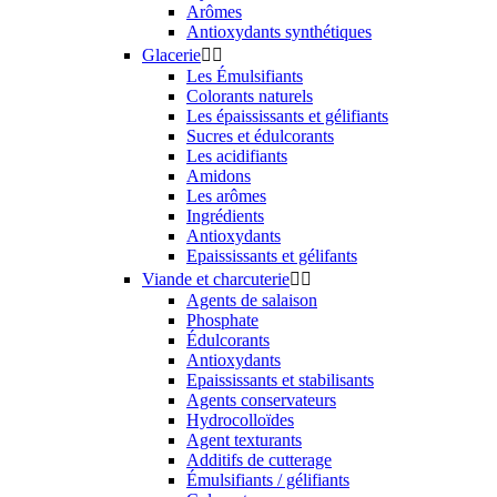
Arômes
Antioxydants synthétiques
Glacerie


Les Émulsifiants
Colorants naturels
Les épaississants et gélifiants
Sucres et édulcorants
Les acidifiants
Amidons
Les arômes
Ingrédients
Antioxydants
Epaississants et gélifants
Viande et charcuterie


Agents de salaison
Phosphate
Édulcorants
Antioxydants
Epaississants et stabilisants
Agents conservateurs
Hydrocolloïdes
Agent texturants
Additifs de cutterage
Émulsifiants / gélifiants