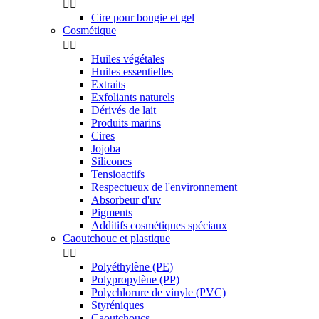


Cire pour bougie et gel
Cosmétique


Huiles végétales
Huiles essentielles
Extraits
Exfoliants naturels
Dérivés de lait
Produits marins
Cires
Jojoba
Silicones
Tensioactifs
Respectueux de l'environnement
Absorbeur d'uv
Pigments
Additifs cosmétiques spéciaux
Caoutchouc et plastique


Polyéthylène (PE)
Polypropylène (PP)
Polychlorure de vinyle (PVC)
Styréniques
Caoutchoucs