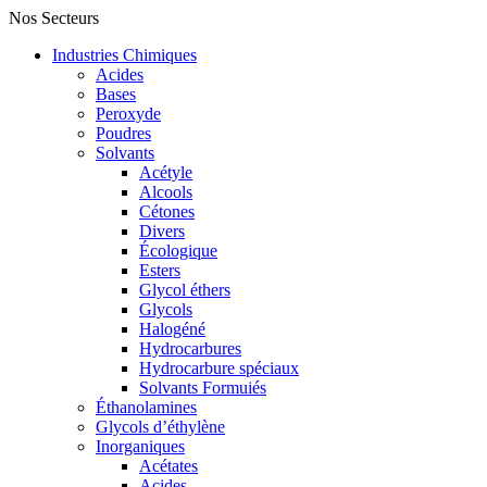
Nos Secteurs
Industries Chimiques
Acides
Bases
Peroxyde
Poudres
Solvants
Acétyle
Alcools
Cétones
Divers
Écologique
Esters
Glycol éthers
Glycols
Halogéné
Hydrocarbures
Hydrocarbure spéciaux
Solvants Formuiés
Éthanolamines
Glycols d’éthylène
Inorganiques
Acétates
Acides