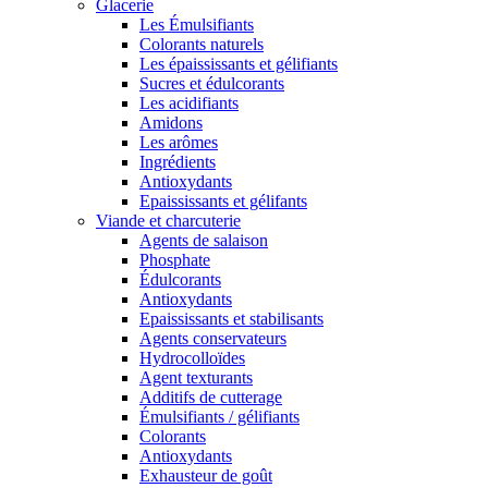
Glacerie
Les Émulsifiants
Colorants naturels
Les épaississants et gélifiants
Sucres et édulcorants
Les acidifiants
Amidons
Les arômes
Ingrédients
Antioxydants
Epaississants et gélifants
Viande et charcuterie
Agents de salaison
Phosphate
Édulcorants
Antioxydants
Epaississants et stabilisants
Agents conservateurs
Hydrocolloïdes
Agent texturants
Additifs de cutterage
Émulsifiants / gélifiants
Colorants
Antioxydants
Exhausteur de goût