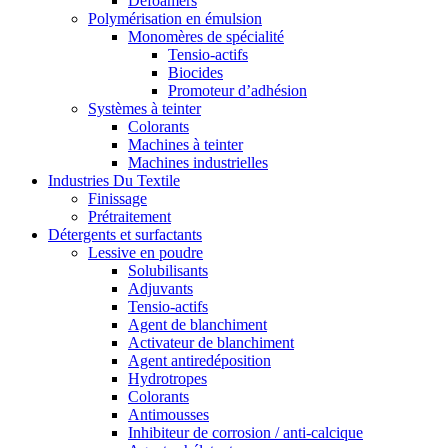
Defoamers
Polymérisation en émulsion
Monomères de spécialité
Tensio-actifs
Biocides
Promoteur d’adhésion
Systèmes à teinter
Colorants
Machines à teinter
Machines industrielles
Industries Du Textile
Finissage
Prétraitement
Détergents et surfactants
Lessive en poudre
Solubilisants
Adjuvants
Tensio-actifs
Agent de blanchiment
Activateur de blanchiment
Agent antiredéposition
Hydrotropes
Colorants
Antimousses
Inhibiteur de corrosion / anti-calcique