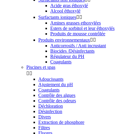
Acide gras éthoxylé
Alcool éthoxylé
Surfactants ioniques


Amines grasses ethoxylées
Esters de sorbitol et leur éthoxylés
Produits de mousse contrôlée
Produits environnementaux


Anticorrosifs / Anti incrustant
Biocides /Désinfectants
Régulateur du PH
Coagulants
Piscines et spas


Adoucissants
Ajustement du pH
Coagulants
Contrôle des algues
Contrôle des odeurs
Déchloration
Désinfection
Divers
Extraction de phosphore
Filtres
Fluores