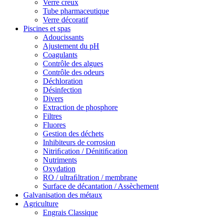
Verre creux
Tube pharmaceutique
Verre décoratif
Piscines et spas
Adoucissants
Ajustement du pH
Coagulants
Contrôle des algues
Contrôle des odeurs
Déchloration
Désinfection
Divers
Extraction de phosphore
Filtres
Fluores
Gestion des déchets
Inhibiteurs de corrosion
Nitriﬁcation / Dénitiﬁcation
Nutriments
Oxydation
RO / ultraﬁltration / membrane
Surface de décantation / Assèchement
Galvanisation des métaux
Agriculture
Engrais Classique