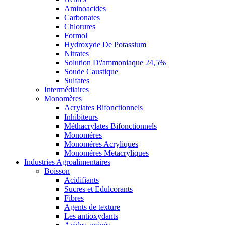
Aminoacides
Carbonates
Chlorures
Formol
Hydroxyde De Potassium
Nitrates
Solution D\'ammoniaque 24,5%
Soude Caustique
Sulfates
Intermédiaires
Monomères
Acrylates Bifonctionnels
Inhibiteurs
Méthacrylates Bifonctionnels
Monoméres
Monoméres Acryliques
Monoméres Metacryliques
Industries Agroalimentaires
Boisson
Acidifiants
Sucres et Edulcorants
Fibres
Agents de texture
Les antioxydants