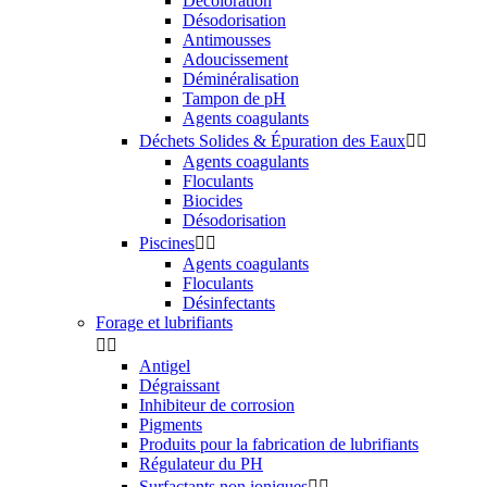
Décoloration
Désodorisation
Antimousses
Adoucissement
Déminéralisation
Tampon de pH
Agents coagulants
Déchets Solides & Épuration des Eaux


Agents coagulants
Floculants
Biocides
Désodorisation
Piscines


Agents coagulants
Floculants
Désinfectants
Forage et lubrifiants


Antigel
Dégraissant
Inhibiteur de corrosion
Pigments
Produits pour la fabrication de lubrifiants
Régulateur du PH
Surfactants non ioniques

