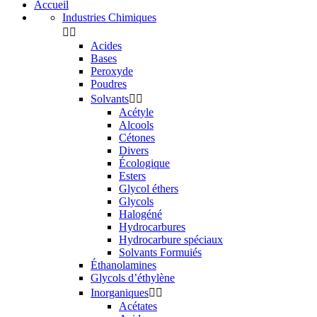
Accueil
Industries Chimiques


Acides
Bases
Peroxyde
Poudres
Solvants


Acétyle
Alcools
Cétones
Divers
Écologique
Esters
Glycol éthers
Glycols
Halogéné
Hydrocarbures
Hydrocarbure spéciaux
Solvants Formuiés
Éthanolamines
Glycols d’éthylène
Inorganiques


Acétates