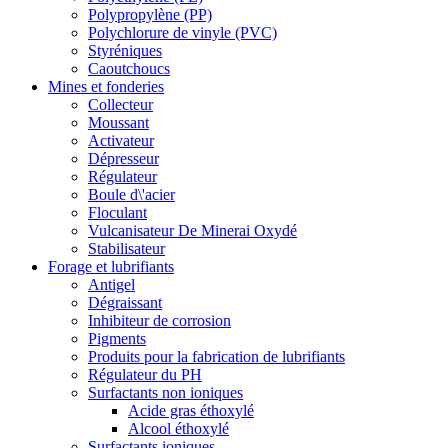
Polypropylène (PP)
Polychlorure de vinyle (PVC)
Styréniques
Caoutchoucs
Mines et fonderies
Collecteur
Moussant
Activateur
Dépresseur
Régulateur
Boule d\'acier
Floculant
Vulcanisateur De Minerai Oxydé
Stabilisateur
Forage et lubrifiants
Antigel
Dégraissant
Inhibiteur de corrosion
Pigments
Produits pour la fabrication de lubrifiants
Régulateur du PH
Surfactants non ioniques
Acide gras éthoxylé
Alcool éthoxylé
Surfactants ioniques