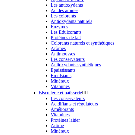
Les antioxydants
Acides aminés
Les colorants
Antioxydants naturels
Enzymes
Les Edulcorants
Protéines de lait
Colorants naturels et synthétiques
Arômes
Antimousses
Les conservateurs
Antioxydants synthétiques
Epaississants
Emulsiants
Minéraux
Vitamines
Biscuiterie et patisserie


Les conservateurs
Acidifiants et régulateurs
Améliorants
Vitamines
Protéines laitier
Arôme
Minéraux