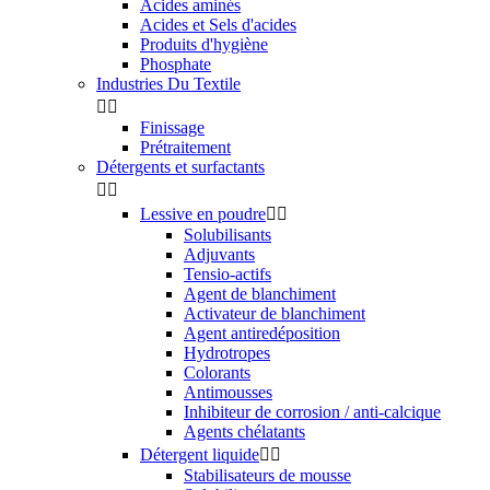
Acides aminés
Acides et Sels d'acides
Produits d'hygiène
Phosphate
Industries Du Textile


Finissage
Prétraitement
Détergents et surfactants


Lessive en poudre


Solubilisants
Adjuvants
Tensio-actifs
Agent de blanchiment
Activateur de blanchiment
Agent antiredéposition
Hydrotropes
Colorants
Antimousses
Inhibiteur de corrosion / anti-calcique
Agents chélatants
Détergent liquide


Stabilisateurs de mousse