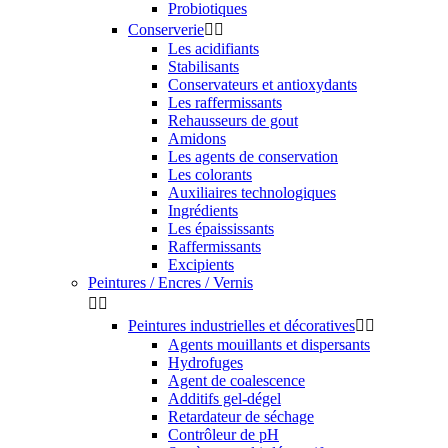
Probiotiques
Conserverie


Les acidifiants
Stabilisants
Conservateurs et antioxydants
Les raffermissants
Rehausseurs de gout
Amidons
Les agents de conservation
Les colorants
Auxiliaires technologiques
Ingrédients
Les épaississants
Raffermissants
Excipients
Peintures / Encres / Vernis


Peintures industrielles et décoratives


Agents mouillants et dispersants
Hydrofuges
Agent de coalescence
Additifs gel-dégel
Retardateur de séchage
Contrôleur de pH