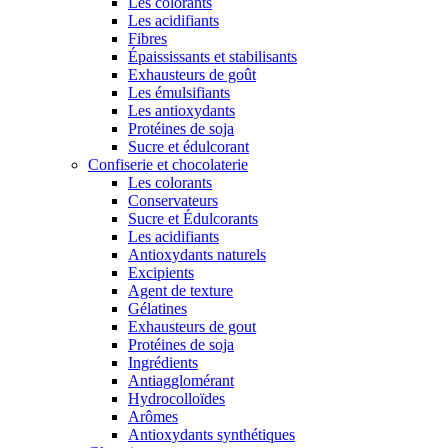
Les colorants
Les acidifiants
Fibres
Épaississants et stabilisants
Exhausteurs de goût
Les émulsifiants
Les antioxydants
Protéines de soja
Sucre et édulcorant
Confiserie et chocolaterie
Les colorants
Conservateurs
Sucre et Édulcorants
Les acidifiants
Antioxydants naturels
Excipients
Agent de texture
Gélatines
Exhausteurs de gout
Protéines de soja
Ingrédients
Antiagglomérant
Hydrocolloïdes
Arômes
Antioxydants synthétiques