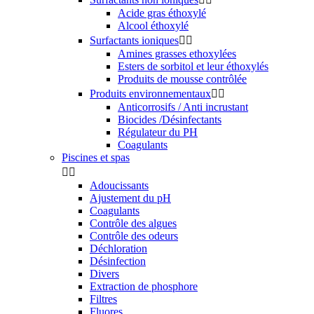
Acide gras éthoxylé
Alcool éthoxylé
Surfactants ioniques


Amines grasses ethoxylées
Esters de sorbitol et leur éthoxylés
Produits de mousse contrôlée
Produits environnementaux


Anticorrosifs / Anti incrustant
Biocides /Désinfectants
Régulateur du PH
Coagulants
Piscines et spas


Adoucissants
Ajustement du pH
Coagulants
Contrôle des algues
Contrôle des odeurs
Déchloration
Désinfection
Divers
Extraction de phosphore
Filtres
Fluores