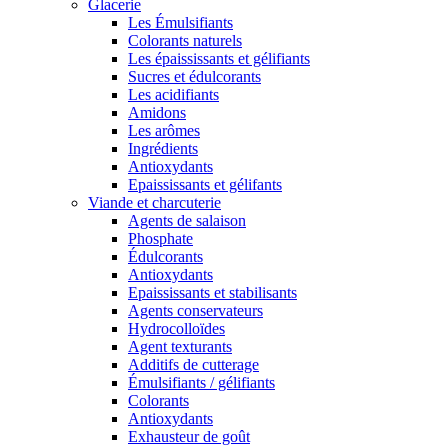
Glacerie
Les Émulsifiants
Colorants naturels
Les épaississants et gélifiants
Sucres et édulcorants
Les acidifiants
Amidons
Les arômes
Ingrédients
Antioxydants
Epaississants et gélifants
Viande et charcuterie
Agents de salaison
Phosphate
Édulcorants
Antioxydants
Epaississants et stabilisants
Agents conservateurs
Hydrocolloïdes
Agent texturants
Additifs de cutterage
Émulsifiants / gélifiants
Colorants
Antioxydants
Exhausteur de goût