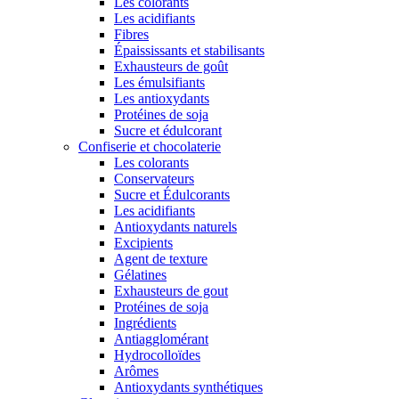
Les colorants
Les acidifiants
Fibres
Épaississants et stabilisants
Exhausteurs de goût
Les émulsifiants
Les antioxydants
Protéines de soja
Sucre et édulcorant
Confiserie et chocolaterie
Les colorants
Conservateurs
Sucre et Édulcorants
Les acidifiants
Antioxydants naturels
Excipients
Agent de texture
Gélatines
Exhausteurs de gout
Protéines de soja
Ingrédients
Antiagglomérant
Hydrocolloïdes
Arômes
Antioxydants synthétiques