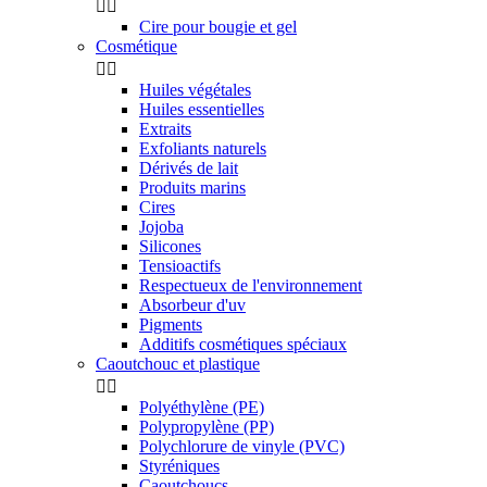


Cire pour bougie et gel
Cosmétique


Huiles végétales
Huiles essentielles
Extraits
Exfoliants naturels
Dérivés de lait
Produits marins
Cires
Jojoba
Silicones
Tensioactifs
Respectueux de l'environnement
Absorbeur d'uv
Pigments
Additifs cosmétiques spéciaux
Caoutchouc et plastique


Polyéthylène (PE)
Polypropylène (PP)
Polychlorure de vinyle (PVC)
Styréniques
Caoutchoucs