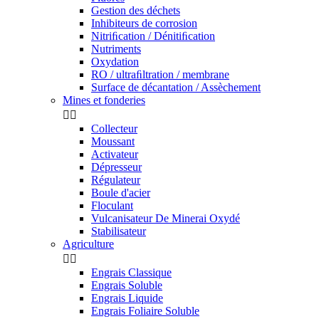
Gestion des déchets
Inhibiteurs de corrosion
Nitriﬁcation / Dénitiﬁcation
Nutriments
Oxydation
RO / ultraﬁltration / membrane
Surface de décantation / Assèchement
Mines et fonderies


Collecteur
Moussant
Activateur
Dépresseur
Régulateur
Boule d'acier
Floculant
Vulcanisateur De Minerai Oxydé
Stabilisateur
Agriculture


Engrais Classique
Engrais Soluble
Engrais Liquide
Engrais Foliaire Soluble