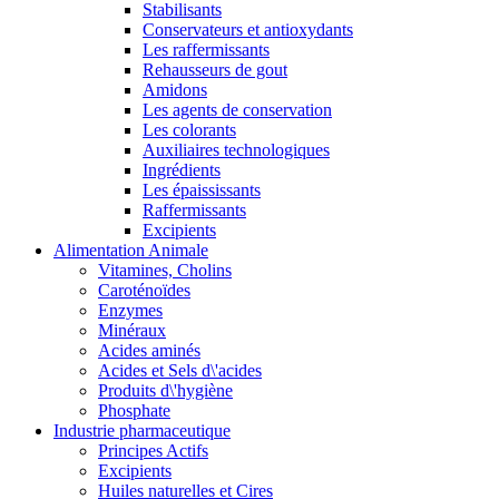
Stabilisants
Conservateurs et antioxydants
Les raffermissants
Rehausseurs de gout
Amidons
Les agents de conservation
Les colorants
Auxiliaires technologiques
Ingrédients
Les épaississants
Raffermissants
Excipients
Alimentation Animale
Vitamines, Cholins
Caroténoïdes
Enzymes
Minéraux
Acides aminés
Acides et Sels d\'acides
Produits d\'hygiène
Phosphate
Industrie pharmaceutique
Principes Actifs
Excipients
Huiles naturelles et Cires