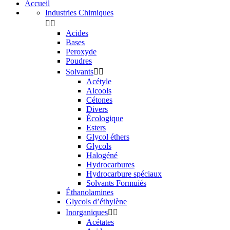
Accueil
Industries Chimiques


Acides
Bases
Peroxyde
Poudres
Solvants


Acétyle
Alcools
Cétones
Divers
Écologique
Esters
Glycol éthers
Glycols
Halogéné
Hydrocarbures
Hydrocarbure spéciaux
Solvants Formuiés
Éthanolamines
Glycols d’éthylène
Inorganiques


Acétates