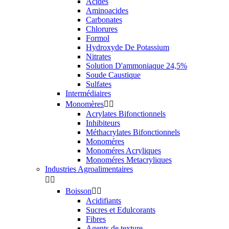
Acides
Aminoacides
Carbonates
Chlorures
Formol
Hydroxyde De Potassium
Nitrates
Solution D'ammoniaque 24,5%
Soude Caustique
Sulfates
Intermédiaires
Monomères


Acrylates Bifonctionnels
Inhibiteurs
Méthacrylates Bifonctionnels
Monoméres
Monoméres Acryliques
Monoméres Metacryliques
Industries Agroalimentaires


Boisson


Acidifiants
Sucres et Edulcorants
Fibres
Agents de texture