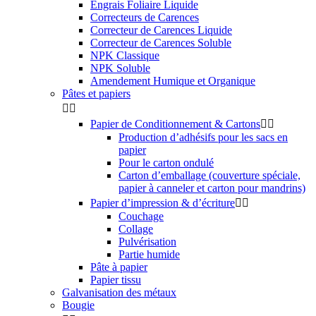
Engrais Foliaire Liquide
Correcteurs de Carences
Correcteur de Carences Liquide
Correcteur de Carences Soluble
NPK Classique
NPK Soluble
Amendement Humique et Organique
Pâtes et papiers


Papier de Conditionnement & Cartons


Production d’adhésifs pour les sacs en
papier
Pour le carton ondulé
Carton d’emballage (couverture spéciale,
papier à canneler et carton pour mandrins)
Papier d’impression & d’écriture


Couchage
Collage
Pulvérisation
Partie humide
Pâte à papier
Papier tissu
Galvanisation des métaux
Bougie