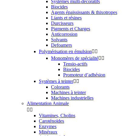
Systèmes multi-décoratifs
Biocides
Agents épaississants & thixotropes
Liants et résines
Durcisseurs
Pigments et Charges
Anticorrosion
Solvants
Defoamers
Polymérisation en émulsion


Monomères de spécialité


Tensio-actifs
Biocides
Promoteur d’adhésion
Systèmes à teinter


Colorants
Machines à teinter
Machines industrielles
Alimentation Animale


Vitamines, Cholins
Caroténoïdes
Enzymes
Minéraux