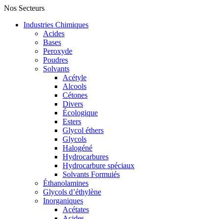
Nos Secteurs
Industries Chimiques
Acides
Bases
Peroxyde
Poudres
Solvants
Acétyle
Alcools
Cétones
Divers
Écologique
Esters
Glycol éthers
Glycols
Halogéné
Hydrocarbures
Hydrocarbure spéciaux
Solvants Formuiés
Éthanolamines
Glycols d’éthylène
Inorganiques
Acétates
Acides