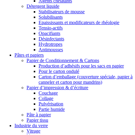
Agents chélatants
Détergent liquide
Stabilisateurs de mousse
Solubilisants
Epaississants et modificateurs de rhéologie
Tensio-actifs
Opacifiants
Désinfectants
Hydrotropes
Antimousses
Pâtes et papiers
Papier de Conditionnement & Cartons
Production d’adhésifs pour les sacs en papier
Pour le carton ondulé
Carton d’emballage (couverture spéciale, papier à
canneler et carton pour mandrins)
Papier d’impression & d’écriture
Couchage
Collage
Pulvérisation
Partie humide
Pâte à papier
Papier tissu
Industrie du verre
Vitrage