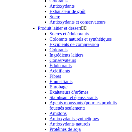
Colorants
Antioxydants
Exhausteur de goût
Sucre
Antioxydants et conservateurs
Produit laitier et dessert


Sucres et édulcorants
Colorants naturels et synthétiques
Excipients de compression
Colorants
Ingrédients laitiers
Conservateurs
Édulcorants
Acidifiants
Fibres
Émulsifiants
Enrobage
Exaltateurs d’arômes
Stabilisant et épaississants
Agents moussants (pour les produits
fouettés seulement)
Amidons
Antioxydants synthétiques
Antioxydants naturels
Protéines de soja