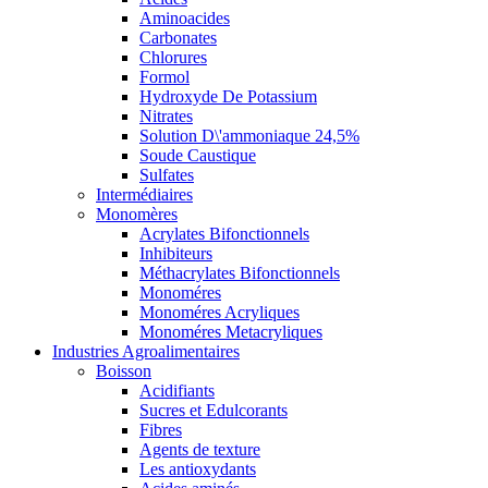
Aminoacides
Carbonates
Chlorures
Formol
Hydroxyde De Potassium
Nitrates
Solution D\'ammoniaque 24,5%
Soude Caustique
Sulfates
Intermédiaires
Monomères
Acrylates Bifonctionnels
Inhibiteurs
Méthacrylates Bifonctionnels
Monoméres
Monoméres Acryliques
Monoméres Metacryliques
Industries Agroalimentaires
Boisson
Acidifiants
Sucres et Edulcorants
Fibres
Agents de texture
Les antioxydants