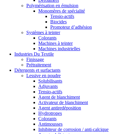
Defoamers
Polymérisation en émulsion
Monomères de spécialité
Tensio-actifs
Biocides
Promoteur d’adhésion
Systèmes à teinter
Colorants
Machines à teinter
Machines industrielles
Industries Du Textile
Finissage
Prétraitement
Détergents et surfactants
Lessive en poudre
Solubilisants
Adjuvants
Tensio-actifs
Agent de blanchiment
Activateur de blanchiment
Agent antiredéposition
Hydrotropes
Colorants
Antimousses
Inhibiteur de corrosion / anti-calcique