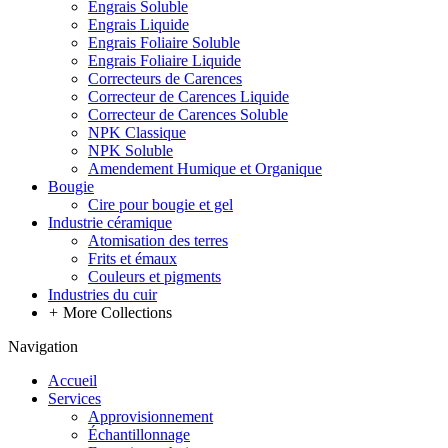
Engrais Soluble
Engrais Liquide
Engrais Foliaire Soluble
Engrais Foliaire Liquide
Correcteurs de Carences
Correcteur de Carences Liquide
Correcteur de Carences Soluble
NPK Classique
NPK Soluble
Amendement Humique et Organique
Bougie
Cire pour bougie et gel
Industrie céramique
Atomisation des terres
Frits et émaux
Couleurs et pigments
Industries du cuir
+
More Collections
Navigation
Accueil
Services
Approvisionnement
Échantillonnage