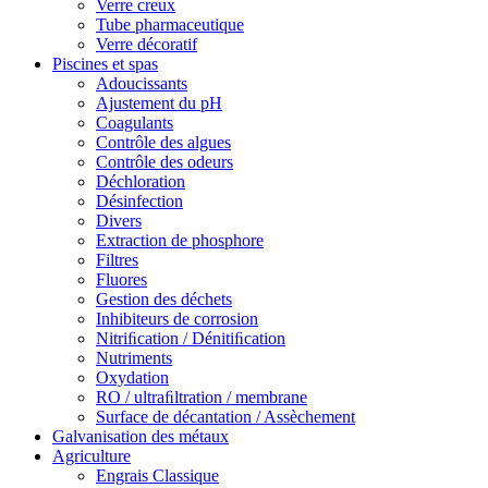
Verre creux
Tube pharmaceutique
Verre décoratif
Piscines et spas
Adoucissants
Ajustement du pH
Coagulants
Contrôle des algues
Contrôle des odeurs
Déchloration
Désinfection
Divers
Extraction de phosphore
Filtres
Fluores
Gestion des déchets
Inhibiteurs de corrosion
Nitriﬁcation / Dénitiﬁcation
Nutriments
Oxydation
RO / ultraﬁltration / membrane
Surface de décantation / Assèchement
Galvanisation des métaux
Agriculture
Engrais Classique