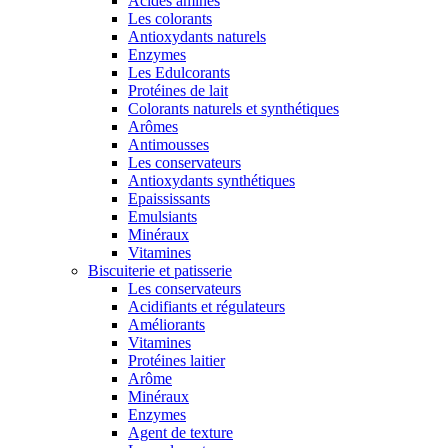
Acides aminés
Les colorants
Antioxydants naturels
Enzymes
Les Edulcorants
Protéines de lait
Colorants naturels et synthétiques
Arômes
Antimousses
Les conservateurs
Antioxydants synthétiques
Epaississants
Emulsiants
Minéraux
Vitamines
Biscuiterie et patisserie
Les conservateurs
Acidifiants et régulateurs
Améliorants
Vitamines
Protéines laitier
Arôme
Minéraux
Enzymes
Agent de texture