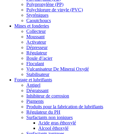
Polypropylène (PP)
Polychlorure de vinyle (PVC)
Styréniques
Caoutchoucs
Mines et fonderies
Collecteur
Moussant
Activateur
Dépresseur
Régulateur
Boule d\'acier
Floculant
Vulcanisateur De Minerai Oxydé
Stabilisateur
Forage et lubrifiants
Antigel
Dégraissant
Inhibiteur de corrosion
Pigments
Produits pour la fabrication de lubrifiants
Régulateur du PH
Surfactants non ioniques
Acide gras éthoxylé
Alcool éthoxylé
Surfactants ioniques