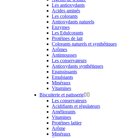
Les antioxydants
Acides aminés
Les colorants
Antioxydants naturels
Enzymes
Les Edulcorants
Protéines de lait
Colorants naturels et synthétiques
Arômes
Antimousses
Les conservateurs
Antioxydants synthétiques
Epaississants
Emulsiants
Minéraux
Vitamines
Biscuiterie et patisserie


Les conservateurs
Acidifiants et régulateurs
Améliorants
Vitamines
Protéines laitier
Arôme
Minéraux