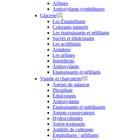
Arômes
Antioxydants synthétiques
Glacerie


Les Émulsifiants
Colorants naturels
Les épaississants et gélifiants
Sucres et édulcorants
Les acidifiants
Amidons
Les arômes
Ingrédients
Antioxydants
Epaississants et gélifants
Viande et charcuterie


Agents de salaison
Phosphate
Édulcorants
Antioxydants
Epaississants et stabilisants
Agents conservateurs
Hydrocolloïdes
Agent texturants
Additifs de cutterage
Émulsifiants / gélifiants