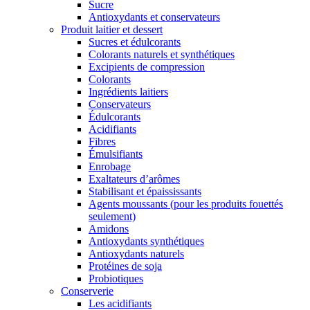
Sucre
Antioxydants et conservateurs
Produit laitier et dessert
Sucres et édulcorants
Colorants naturels et synthétiques
Excipients de compression
Colorants
Ingrédients laitiers
Conservateurs
Édulcorants
Acidifiants
Fibres
Émulsifiants
Enrobage
Exaltateurs d’arômes
Stabilisant et épaississants
Agents moussants (pour les produits fouettés
seulement)
Amidons
Antioxydants synthétiques
Antioxydants naturels
Protéines de soja
Probiotiques
Conserverie
Les acidifiants