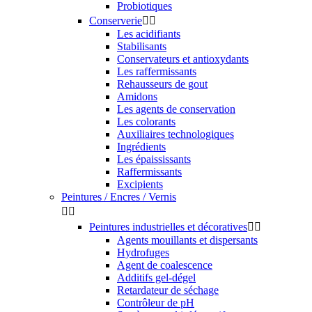
Probiotiques
Conserverie


Les acidifiants
Stabilisants
Conservateurs et antioxydants
Les raffermissants
Rehausseurs de gout
Amidons
Les agents de conservation
Les colorants
Auxiliaires technologiques
Ingrédients
Les épaississants
Raffermissants
Excipients
Peintures / Encres / Vernis


Peintures industrielles et décoratives


Agents mouillants et dispersants
Hydrofuges
Agent de coalescence
Additifs gel-dégel
Retardateur de séchage
Contrôleur de pH