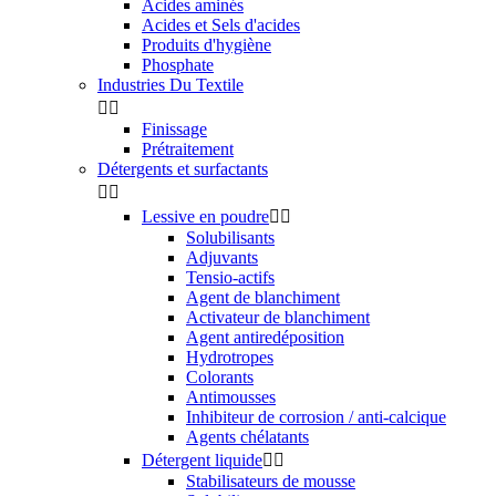
Acides aminés
Acides et Sels d'acides
Produits d'hygiène
Phosphate
Industries Du Textile


Finissage
Prétraitement
Détergents et surfactants


Lessive en poudre


Solubilisants
Adjuvants
Tensio-actifs
Agent de blanchiment
Activateur de blanchiment
Agent antiredéposition
Hydrotropes
Colorants
Antimousses
Inhibiteur de corrosion / anti-calcique
Agents chélatants
Détergent liquide


Stabilisateurs de mousse