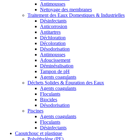
Antimousses
Nettoyage des membranes
Traitement des Eaux Domestiques & Industrielles
Désinfectants
Anticorrosion
Antitartres
Déchloration
Décoloration
Désodorisation
Antimousses
Adoucissement
Déminéralisation
Tampon de pH
Agents coagulants
Déchets Solides & Épuration des Eaux
Agents coagulants
Floculants
Biocides
Désodorisation
Piscines
Agents coagulants
Floculants
Désinfectants
Caoutchouc et plastique
Polyéthylène (PE)