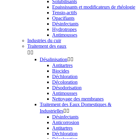
Solubilisants
Epaississants et modificateurs de rhéologie
Tensio-actifs
Opacifiants
Désinfectants
Hydrotropes
Antimousses
Industries du cuir
Traitement des eaux


Désalinisation


Antitartres
Biocides
Déchloration
Décoloration
Désodorisation
Antimousses
Nettoyage des membranes
Traitement des Eaux Domestiques &
Industrielles


Désinfectants
Anticorrosion
Antitartres
Déchloration