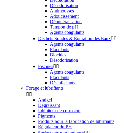
Décoloration
Désodorisation
Antimousses
Adoucissement
Déminéralisation
Tampon de pH
Agents coagulants
Déchets Solides & Épuration des Eaux


Agents coagulants
Floculants
Biocides
Désodorisation
Piscines


Agents coagulants
Floculants
Désinfectants
Forage et lubrifiants


Antigel
Dégraissant
Inhibiteur de corrosion
Pigments
Produits pour la fabrication de lubrifiants
Régulateur du PH
Surfactants non ioniques

