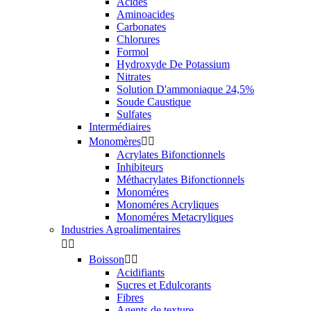
Acides
Aminoacides
Carbonates
Chlorures
Formol
Hydroxyde De Potassium
Nitrates
Solution D'ammoniaque 24,5%
Soude Caustique
Sulfates
Intermédiaires
Monomères


Acrylates Bifonctionnels
Inhibiteurs
Méthacrylates Bifonctionnels
Monoméres
Monoméres Acryliques
Monoméres Metacryliques
Industries Agroalimentaires


Boisson


Acidifiants
Sucres et Edulcorants
Fibres
Agents de texture