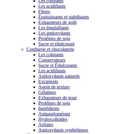
Les colorants
Les acidifiants
Fibres
Épaississants et stabilisants
Exhausteurs de goût
Les émulsifiants
Les antioxydants
Protéines de soja
Sucre et édulcorant
Confiserie et chocolaterie
Les colorants
Conservateurs
Sucre et Édulcorants
Les acidifiants
Antioxydants naturels
Excipients
Agent de texture
Gélatines
Exhausteurs de gout
Protéines de soja
Ingrédients
Antiagglomérant
Hydrocolloïdes
Arômes
Antioxydants synthétiques