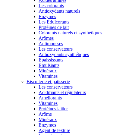
Acides aminés
Les colorants
Antioxydants naturels
Enzymes
Les Edulcorants
Protéines de lait
Colorants naturels et synthétiques
Arômes
Antimousses
Les conservateurs
Antioxydants synthétiques
Epaississants
Emulsiants
Minéraux
Vitamines
Biscuiterie et patisserie
Les conservateurs
Acidifiants et régulateurs
Améliorants
Vitamines
Protéines laitier
Arôme
Minéraux
Enzymes
Agent de texture