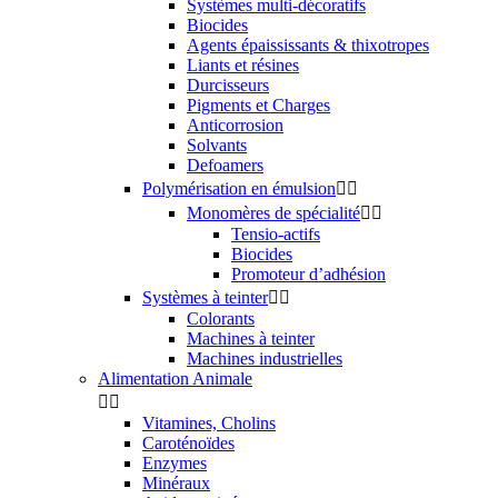
Systèmes multi-décoratifs
Biocides
Agents épaississants & thixotropes
Liants et résines
Durcisseurs
Pigments et Charges
Anticorrosion
Solvants
Defoamers
Polymérisation en émulsion


Monomères de spécialité


Tensio-actifs
Biocides
Promoteur d’adhésion
Systèmes à teinter


Colorants
Machines à teinter
Machines industrielles
Alimentation Animale


Vitamines, Cholins
Caroténoïdes
Enzymes
Minéraux