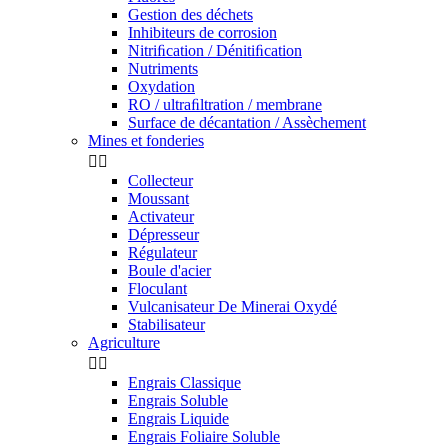
Gestion des déchets
Inhibiteurs de corrosion
Nitriﬁcation / Dénitiﬁcation
Nutriments
Oxydation
RO / ultraﬁltration / membrane
Surface de décantation / Assèchement
Mines et fonderies


Collecteur
Moussant
Activateur
Dépresseur
Régulateur
Boule d'acier
Floculant
Vulcanisateur De Minerai Oxydé
Stabilisateur
Agriculture


Engrais Classique
Engrais Soluble
Engrais Liquide
Engrais Foliaire Soluble