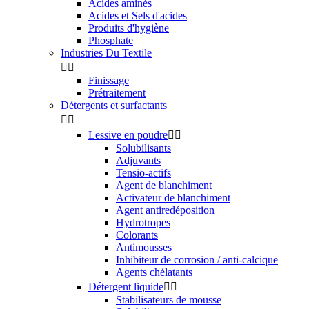
Acides aminés
Acides et Sels d'acides
Produits d'hygiène
Phosphate
Industries Du Textile


Finissage
Prétraitement
Détergents et surfactants


Lessive en poudre


Solubilisants
Adjuvants
Tensio-actifs
Agent de blanchiment
Activateur de blanchiment
Agent antiredéposition
Hydrotropes
Colorants
Antimousses
Inhibiteur de corrosion / anti-calcique
Agents chélatants
Détergent liquide


Stabilisateurs de mousse