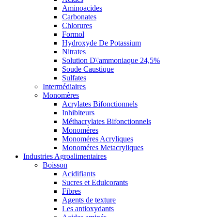
Aminoacides
Carbonates
Chlorures
Formol
Hydroxyde De Potassium
Nitrates
Solution D\'ammoniaque 24,5%
Soude Caustique
Sulfates
Intermédiaires
Monomères
Acrylates Bifonctionnels
Inhibiteurs
Méthacrylates Bifonctionnels
Monoméres
Monoméres Acryliques
Monoméres Metacryliques
Industries Agroalimentaires
Boisson
Acidifiants
Sucres et Edulcorants
Fibres
Agents de texture
Les antioxydants