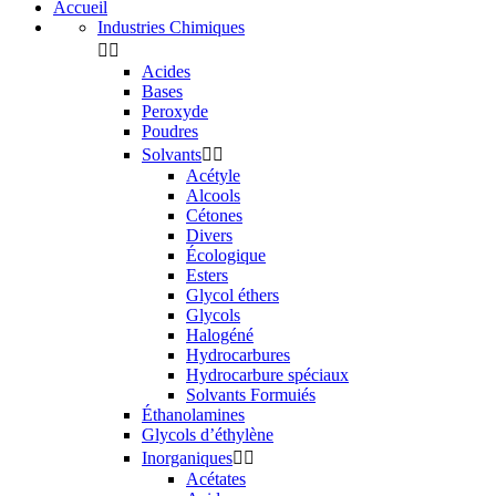
Accueil
Industries Chimiques


Acides
Bases
Peroxyde
Poudres
Solvants


Acétyle
Alcools
Cétones
Divers
Écologique
Esters
Glycol éthers
Glycols
Halogéné
Hydrocarbures
Hydrocarbure spéciaux
Solvants Formuiés
Éthanolamines
Glycols d’éthylène
Inorganiques


Acétates