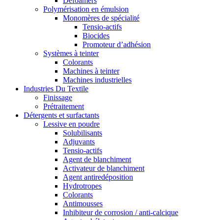
Defoamers
Polymérisation en émulsion
Monomères de spécialité
Tensio-actifs
Biocides
Promoteur d’adhésion
Systèmes à teinter
Colorants
Machines à teinter
Machines industrielles
Industries Du Textile
Finissage
Prétraitement
Détergents et surfactants
Lessive en poudre
Solubilisants
Adjuvants
Tensio-actifs
Agent de blanchiment
Activateur de blanchiment
Agent antiredéposition
Hydrotropes
Colorants
Antimousses
Inhibiteur de corrosion / anti-calcique