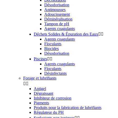
Décoloration
Désodorisation
Antimousses
Adoucissement
Déminéralisation
Tampon de pH
Agents coagulants
Déchets Solides & Épuration des Eaux


Agents coagulants
Floculants
Biocides
Désodorisation
Piscines


Agents coagulants
Floculants
Désinfectants
Forage et lubrifiants


Antigel
Dégraissant
Inhibiteur de corrosion
Pigments
Produits pour la fabrication de lubrifiants
Régulateur du PH
Surfactants non ioniques

