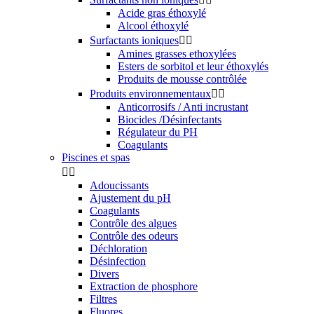
Acide gras éthoxylé
Alcool éthoxylé
Surfactants ioniques


Amines grasses ethoxylées
Esters de sorbitol et leur éthoxylés
Produits de mousse contrôlée
Produits environnementaux


Anticorrosifs / Anti incrustant
Biocides /Désinfectants
Régulateur du PH
Coagulants
Piscines et spas


Adoucissants
Ajustement du pH
Coagulants
Contrôle des algues
Contrôle des odeurs
Déchloration
Désinfection
Divers
Extraction de phosphore
Filtres
Fluores