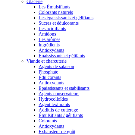
Glacerie
Les Émulsifiants
Colorants naturels
Les épaississants et gélifiants
Sucres et édulcorants
Les acidifiants
Amidons
Les arômes
Ingrédients
Antioxydants
Epaississants et gélifants
Viande et charcuterie
Agents de salaison
Phosphate
Édulcorants
Antioxydants
Epaississants et stabilisants
Agents conservateurs
Hydrocolloïdes
Agent texturants
Additifs de cutterage
Émulsifiants / gélifiants
Colorants
Antioxydants
Exhausteur de goût