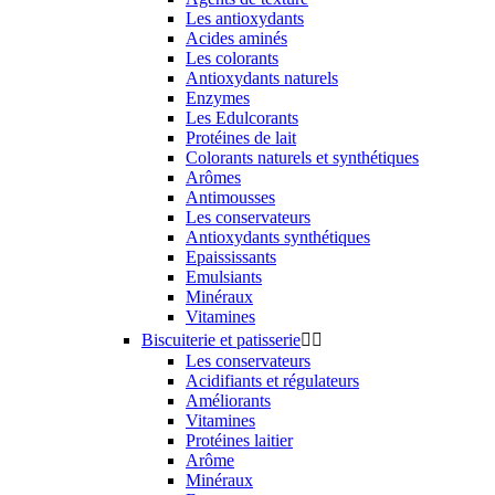
Les antioxydants
Acides aminés
Les colorants
Antioxydants naturels
Enzymes
Les Edulcorants
Protéines de lait
Colorants naturels et synthétiques
Arômes
Antimousses
Les conservateurs
Antioxydants synthétiques
Epaississants
Emulsiants
Minéraux
Vitamines
Biscuiterie et patisserie


Les conservateurs
Acidifiants et régulateurs
Améliorants
Vitamines
Protéines laitier
Arôme
Minéraux