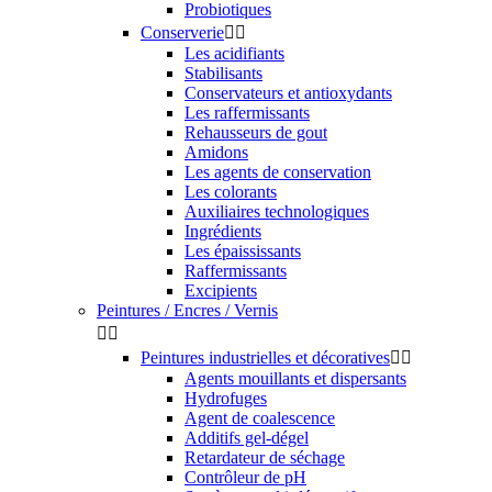
Probiotiques
Conserverie


Les acidifiants
Stabilisants
Conservateurs et antioxydants
Les raffermissants
Rehausseurs de gout
Amidons
Les agents de conservation
Les colorants
Auxiliaires technologiques
Ingrédients
Les épaississants
Raffermissants
Excipients
Peintures / Encres / Vernis


Peintures industrielles et décoratives


Agents mouillants et dispersants
Hydrofuges
Agent de coalescence
Additifs gel-dégel
Retardateur de séchage
Contrôleur de pH