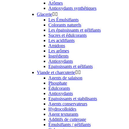
Arômes
Antioxydants synthétiques
Glacerie


Les Émulsifiants
Colorants naturels
Les épaississants et gélifiants
Sucres et édulcorants
Les acidifiants
Amidons
Les arômes
Ingrédients
Antioxydants
Epaississants et gélifants
Viande et charcuterie


Agents de salaison
Phosphate
Édulcorants
Antioxydants
Epaississants et stabilisants
Agents conservateurs
Hydrocolloïdes
Agent texturants
Additifs de cutterage
Émulsifiants / gélifiants