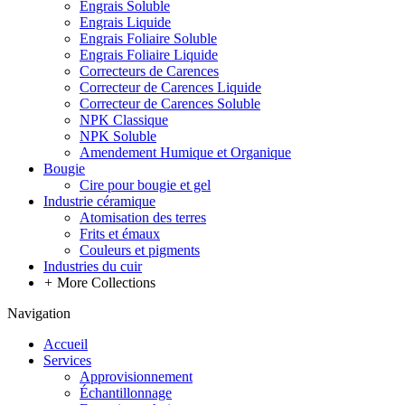
Engrais Soluble
Engrais Liquide
Engrais Foliaire Soluble
Engrais Foliaire Liquide
Correcteurs de Carences
Correcteur de Carences Liquide
Correcteur de Carences Soluble
NPK Classique
NPK Soluble
Amendement Humique et Organique
Bougie
Cire pour bougie et gel
Industrie céramique
Atomisation des terres
Frits et émaux
Couleurs et pigments
Industries du cuir
+
More Collections
Navigation
Accueil
Services
Approvisionnement
Échantillonnage