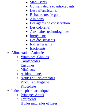
Stabilisants
Conservateurs et antioxydants
Les raffermissants
Rehausseurs de gout
Amidons
Les agents de conservation
Les colorants
Auxiliaires technologiques
Ingrédients
Les épaississants
Raffermissants
Excipients
Alimentation Animale
Vitamines, Cholins
Caroténoïdes
Enzymes
Minéraux
Acides aminés
Acides et Sels d\'acides
Produits d\'hygiène
Phosphate
Industrie pharmaceutique
Principes Actifs
Excipients
Huiles naturelles et Cires