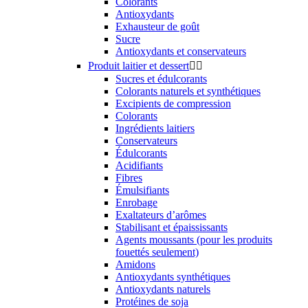
Colorants
Antioxydants
Exhausteur de goût
Sucre
Antioxydants et conservateurs
Produit laitier et dessert


Sucres et édulcorants
Colorants naturels et synthétiques
Excipients de compression
Colorants
Ingrédients laitiers
Conservateurs
Édulcorants
Acidifiants
Fibres
Émulsifiants
Enrobage
Exaltateurs d’arômes
Stabilisant et épaississants
Agents moussants (pour les produits
fouettés seulement)
Amidons
Antioxydants synthétiques
Antioxydants naturels
Protéines de soja