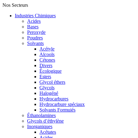
Nos Secteurs
Industries Chimiques
Acides
Bases
Peroxyde
Poudres
Solvants
Acétyle
Alcools
Cétones
Divers
Écologique
Esters
Glycol éthers
Glycols
Halogéné
Hydrocarbures
Hydrocarbure spéciaux
Solvants Formuiés
Éthanolamines
Glycols d’éthylène
Inorganiques
Acétates
Acides