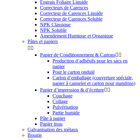
Engrais Foliaire Liquide
Correcteurs de Carences
Correcteur de Carences Liquide
Correcteur de Carences Soluble
NPK Classique
NPK Soluble
Amendement Humique et Organique
Pâtes et papiers


Papier de Conditionnement & Cartons


Production d’adhésifs pour les sacs en
papier
Pour le carton ondulé
Carton d’emballage (couverture spéciale,
papier à canneler et carton pour mandrins)
Papier d’impression & d’écriture


Couchage
Collage
Pulvérisation
Partie humide
Pâte à papier
Papier tissu
Galvanisation des métaux
Bougie