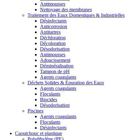
Antimousses
Nettoyage des membranes
Traitement des Eaux Domestiques & Industrielles
Désinfectants
Anticorrosion
Antitartres
Déchloration
Décoloration
Désodorisation
Antimousses
Adoucissement
Déminéralisation
Tampon de pH
Agents coagulants
Déchets Solides & Épuration des Eaux
Agents coagulants
Floculants
Biocides
Désodorisation
Piscines
Agents coagulants
Floculants
Désinfectants
Caoutchouc et plastique
Polyéthylène (PE)