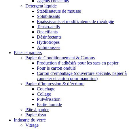
Agents chélatants
Détergent liquide
Stabilisateurs de mousse
Solubilisants
Epaississants et modificateurs de rhéologie
Tensio-actifs
Opacifiants
Désinfectants
Hydrotropes
Antimousses
Pâtes et papiers
Papier de Conditionnement & Cartons
Production d’adhésifs pour les sacs en papier
Pour le carton ondulé
Carton d’emballage (couverture spéciale, papier à
canneler et carton pour mandrins)
Papier d’impression & d’écriture
Couchage
Collage
Pulvérisation
Partie humide
Pâte à papier
Papier tissu
Industrie du verre
Vitrage