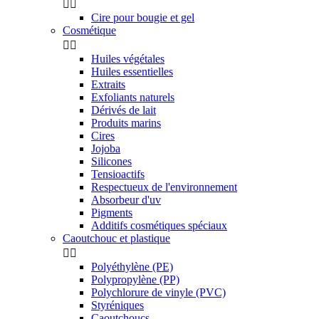


Cire pour bougie et gel
Cosmétique


Huiles végétales
Huiles essentielles
Extraits
Exfoliants naturels
Dérivés de lait
Produits marins
Cires
Jojoba
Silicones
Tensioactifs
Respectueux de l'environnement
Absorbeur d'uv
Pigments
Additifs cosmétiques spéciaux
Caoutchouc et plastique


Polyéthylène (PE)
Polypropylène (PP)
Polychlorure de vinyle (PVC)
Styréniques
Caoutchoucs