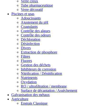
Verre creux
Tube pharmaceutique
Verre décoratif
Piscines et spas
Adoucissants
Ajustement du pH
Coagulants
Contrôle des algues
Contrôle des odeurs
Déchloration
Désinfection
Divers
Extraction de phosphore
Filtres
Fluores
Gestion des déchets
Inhibiteurs de corrosion
Nitriﬁcation / Dénitiﬁcation
Nutriments
Oxydation
RO / ultraﬁltration / membrane
Surface de décantation / Assèchement
Galvanisation des métaux
Agriculture
Engrais Classique