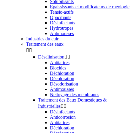
Solubilisants
Epaississants et modificateurs de rhéologie
Tensio-actifs
Opacifiants
Désinfectants
Hydrotropes
Antimousses
Industries du cuir
Traitement des eaux


Désalinisation


Antitartres
Biocides
Déchloration
Décoloration
Désodorisation
Antimousses
Nettoyage des membranes
Traitement des Eaux Domestiques &
Industrielles


Désinfectants
Anticorrosion
Antitartres
Déchloration