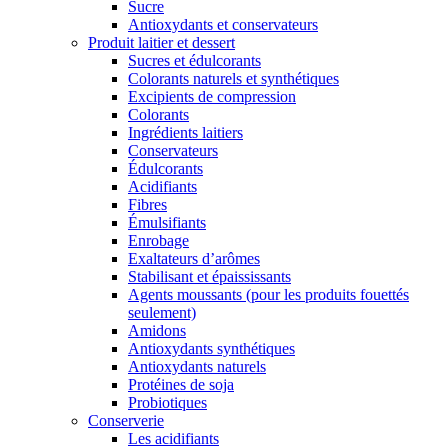
Sucre
Antioxydants et conservateurs
Produit laitier et dessert
Sucres et édulcorants
Colorants naturels et synthétiques
Excipients de compression
Colorants
Ingrédients laitiers
Conservateurs
Édulcorants
Acidifiants
Fibres
Émulsifiants
Enrobage
Exaltateurs d’arômes
Stabilisant et épaississants
Agents moussants (pour les produits fouettés
seulement)
Amidons
Antioxydants synthétiques
Antioxydants naturels
Protéines de soja
Probiotiques
Conserverie
Les acidifiants