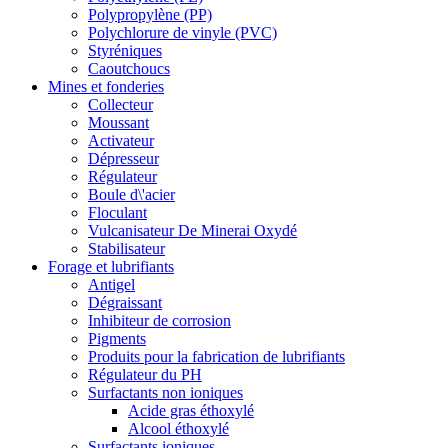
Polypropylène (PP)
Polychlorure de vinyle (PVC)
Styréniques
Caoutchoucs
Mines et fonderies
Collecteur
Moussant
Activateur
Dépresseur
Régulateur
Boule d\'acier
Floculant
Vulcanisateur De Minerai Oxydé
Stabilisateur
Forage et lubrifiants
Antigel
Dégraissant
Inhibiteur de corrosion
Pigments
Produits pour la fabrication de lubrifiants
Régulateur du PH
Surfactants non ioniques
Acide gras éthoxylé
Alcool éthoxylé
Surfactants ioniques