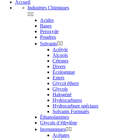
Accueil
Industries Chimiques


Acides
Bases
Peroxyde
Poudres
Solvants


Acétyle
Alcools
Cétones
Divers
Écologique
Esters
Glycol éthers
Glycols
Halogéné
Hydrocarbures
Hydrocarbure spéciaux
Solvants Formuiés
Éthanolamines
Glycols d’éthylène
Inorganiques


Acétates