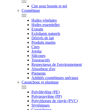


Cire pour bougie et gel
Cosmétique


Huiles végétales
Huiles essentielles
Extraits
Exfoliants naturels
Dérivés de lait
Produits marins
Cires
Jojoba
Silicones
Tensioactifs
Respectueux de l'environnement
Absorbeur d'uv
Pigments
Additifs cosmétiques spéciaux
Caoutchouc et plastique


Polyéthylène (PE)
Polypropylène (PP)
Polychlorure de vinyle (PVC)
Styréniques
Caoutchoucs