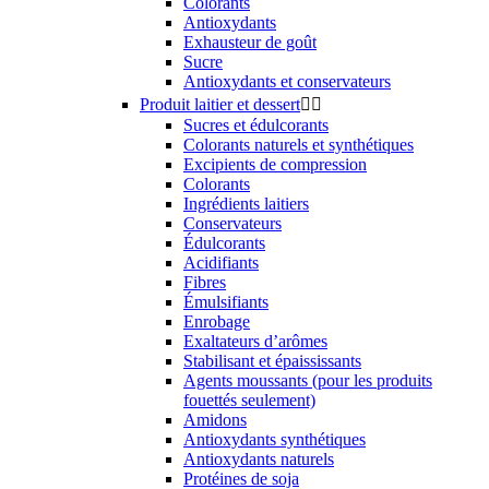
Colorants
Antioxydants
Exhausteur de goût
Sucre
Antioxydants et conservateurs
Produit laitier et dessert


Sucres et édulcorants
Colorants naturels et synthétiques
Excipients de compression
Colorants
Ingrédients laitiers
Conservateurs
Édulcorants
Acidifiants
Fibres
Émulsifiants
Enrobage
Exaltateurs d’arômes
Stabilisant et épaississants
Agents moussants (pour les produits
fouettés seulement)
Amidons
Antioxydants synthétiques
Antioxydants naturels
Protéines de soja