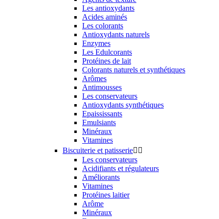
Les antioxydants
Acides aminés
Les colorants
Antioxydants naturels
Enzymes
Les Edulcorants
Protéines de lait
Colorants naturels et synthétiques
Arômes
Antimousses
Les conservateurs
Antioxydants synthétiques
Epaississants
Emulsiants
Minéraux
Vitamines
Biscuiterie et patisserie


Les conservateurs
Acidifiants et régulateurs
Améliorants
Vitamines
Protéines laitier
Arôme
Minéraux