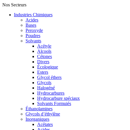
Nos Secteurs
Industries Chimiques
Acides
Bases
Peroxyde
Poudres
Solvants
Acétyle
Alcools
Cétones
Divers
Écologique
Esters
Glycol éthers
Glycols
Halogéné
Hydrocarbures
Hydrocarbure spéciaux
Solvants Formuiés
Éthanolamines
Glycols d’éthylène
Inorganiques
Acétates
Acides