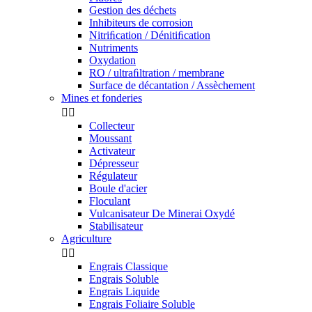
Gestion des déchets
Inhibiteurs de corrosion
Nitriﬁcation / Dénitiﬁcation
Nutriments
Oxydation
RO / ultraﬁltration / membrane
Surface de décantation / Assèchement
Mines et fonderies


Collecteur
Moussant
Activateur
Dépresseur
Régulateur
Boule d'acier
Floculant
Vulcanisateur De Minerai Oxydé
Stabilisateur
Agriculture


Engrais Classique
Engrais Soluble
Engrais Liquide
Engrais Foliaire Soluble