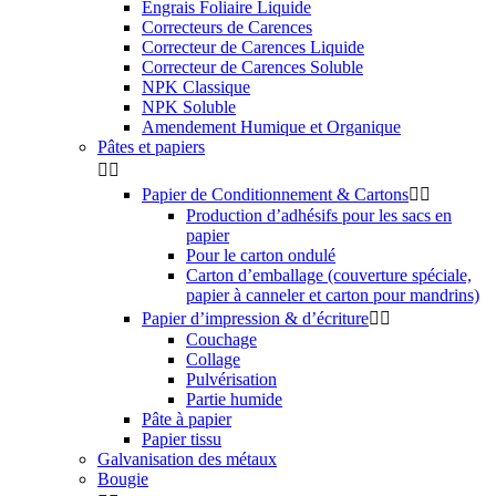
Engrais Foliaire Liquide
Correcteurs de Carences
Correcteur de Carences Liquide
Correcteur de Carences Soluble
NPK Classique
NPK Soluble
Amendement Humique et Organique
Pâtes et papiers


Papier de Conditionnement & Cartons


Production d’adhésifs pour les sacs en
papier
Pour le carton ondulé
Carton d’emballage (couverture spéciale,
papier à canneler et carton pour mandrins)
Papier d’impression & d’écriture


Couchage
Collage
Pulvérisation
Partie humide
Pâte à papier
Papier tissu
Galvanisation des métaux
Bougie