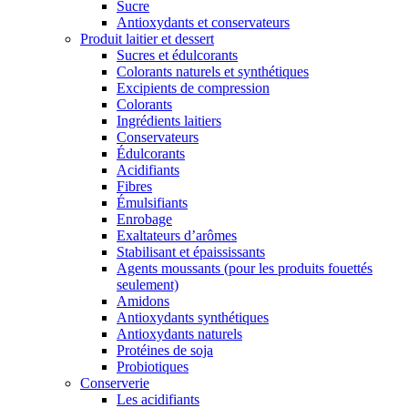
Sucre
Antioxydants et conservateurs
Produit laitier et dessert
Sucres et édulcorants
Colorants naturels et synthétiques
Excipients de compression
Colorants
Ingrédients laitiers
Conservateurs
Édulcorants
Acidifiants
Fibres
Émulsifiants
Enrobage
Exaltateurs d’arômes
Stabilisant et épaississants
Agents moussants (pour les produits fouettés
seulement)
Amidons
Antioxydants synthétiques
Antioxydants naturels
Protéines de soja
Probiotiques
Conserverie
Les acidifiants