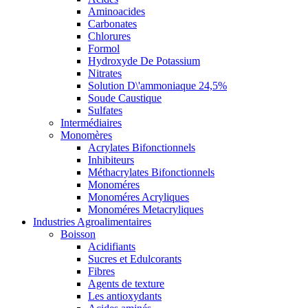
Aminoacides
Carbonates
Chlorures
Formol
Hydroxyde De Potassium
Nitrates
Solution D\'ammoniaque 24,5%
Soude Caustique
Sulfates
Intermédiaires
Monomères
Acrylates Bifonctionnels
Inhibiteurs
Méthacrylates Bifonctionnels
Monoméres
Monoméres Acryliques
Monoméres Metacryliques
Industries Agroalimentaires
Boisson
Acidifiants
Sucres et Edulcorants
Fibres
Agents de texture
Les antioxydants