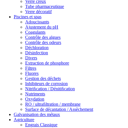
Verre creux
Tube pharmaceutique
Verre décoratif
Piscines et spas
Adoucissants
Ajustement du pH
Coagulants
Contrôle des algues
Contrôle des odeurs
Déchloration
Désinfection
Divers
Extraction de phosphore
Filtres
Fluores
Gestion des déchets
Inhibiteurs de corrosion
Nitriﬁcation / Dénitiﬁcation
Nutriments
Oxydation
RO / ultraﬁltration / membrane
Surface de décantation / Assèchement
Galvanisation des métaux
Agriculture
Engrais Classique