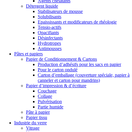
Agents chélatants
Détergent liquide
Stabilisateurs de mousse
Solubilisants
Epaississants et modificateurs de rhéologie
Tensio-actifs
Opacifiants
Désinfectants
Hydrotropes
Antimousses
Pâtes et papiers
Papier de Conditionnement & Cartons
Production d’adhésifs pour les sacs en papier
Pour le carton ondulé
Carton d’emballage (couverture spéciale, papier à
canneler et carton pour mandrins)
Papier d’impression & d’écriture
Couchage
Collage
Pulvérisation
Partie humide
Pâte à papier
Papier tissu
Industrie du verre
Vitrage