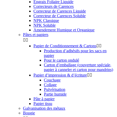
Engrais Foliaire Liquide
Correcteurs de Carences
Correcteur de Carences Liquide
Correcteur de Carences Soluble
NPK Classique
NPK Soluble
Amendement Humique et Organique
Pâtes et papiers


Papier de Conditionnement & Cartons


Production d’adhésifs pour les sacs en
papier
Pour le carton ondulé
Carton d’emballage (couverture spéciale,
papier à canneler et carton pour mandrins)
Papier d’impression & d’écriture


Couchage
Collage
Pulvérisation
Partie humide
Pâte à papier
Papier tissu
Galvanisation des métaux
Bougie