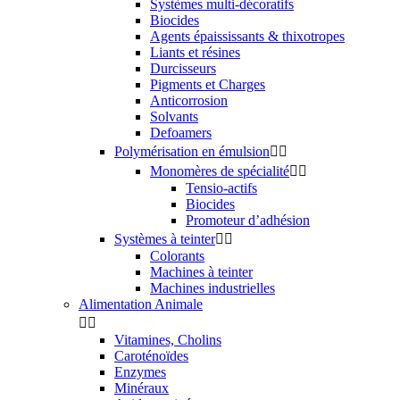
Systèmes multi-décoratifs
Biocides
Agents épaississants & thixotropes
Liants et résines
Durcisseurs
Pigments et Charges
Anticorrosion
Solvants
Defoamers
Polymérisation en émulsion


Monomères de spécialité


Tensio-actifs
Biocides
Promoteur d’adhésion
Systèmes à teinter


Colorants
Machines à teinter
Machines industrielles
Alimentation Animale


Vitamines, Cholins
Caroténoïdes
Enzymes
Minéraux