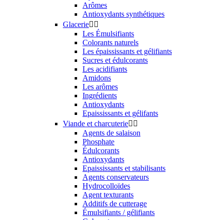
Arômes
Antioxydants synthétiques
Glacerie


Les Émulsifiants
Colorants naturels
Les épaississants et gélifiants
Sucres et édulcorants
Les acidifiants
Amidons
Les arômes
Ingrédients
Antioxydants
Epaississants et gélifants
Viande et charcuterie


Agents de salaison
Phosphate
Édulcorants
Antioxydants
Epaississants et stabilisants
Agents conservateurs
Hydrocolloïdes
Agent texturants
Additifs de cutterage
Émulsifiants / gélifiants