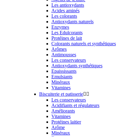
Les antioxydants
Acides aminés
Les colorants
Antioxydants naturels
Enzymes
Les Edulcorants
Protéines de lait
Colorants naturels et synthétiques
Arômes
Antimousses
Les conservateurs
Antioxydants synthétiques
Epaississants
Emulsiants
Minéraux
Vitamines
Biscuiterie et patisserie


Les conservateurs
Acidifiants et régulateurs
Améliorants
Vitamines
Protéines laitier
Arôme
Minéraux