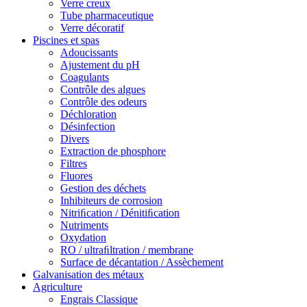
Verre creux
Tube pharmaceutique
Verre décoratif
Piscines et spas
Adoucissants
Ajustement du pH
Coagulants
Contrôle des algues
Contrôle des odeurs
Déchloration
Désinfection
Divers
Extraction de phosphore
Filtres
Fluores
Gestion des déchets
Inhibiteurs de corrosion
Nitriﬁcation / Dénitiﬁcation
Nutriments
Oxydation
RO / ultraﬁltration / membrane
Surface de décantation / Assèchement
Galvanisation des métaux
Agriculture
Engrais Classique