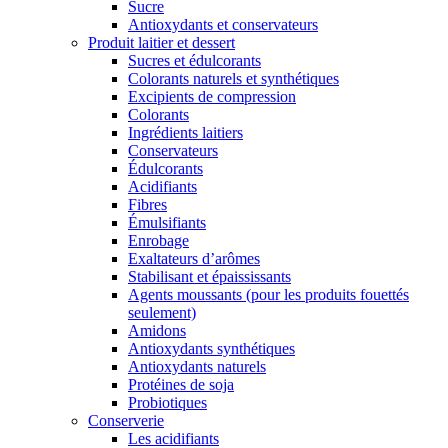
Sucre
Antioxydants et conservateurs
Produit laitier et dessert
Sucres et édulcorants
Colorants naturels et synthétiques
Excipients de compression
Colorants
Ingrédients laitiers
Conservateurs
Édulcorants
Acidifiants
Fibres
Émulsifiants
Enrobage
Exaltateurs d’arômes
Stabilisant et épaississants
Agents moussants (pour les produits fouettés
seulement)
Amidons
Antioxydants synthétiques
Antioxydants naturels
Protéines de soja
Probiotiques
Conserverie
Les acidifiants