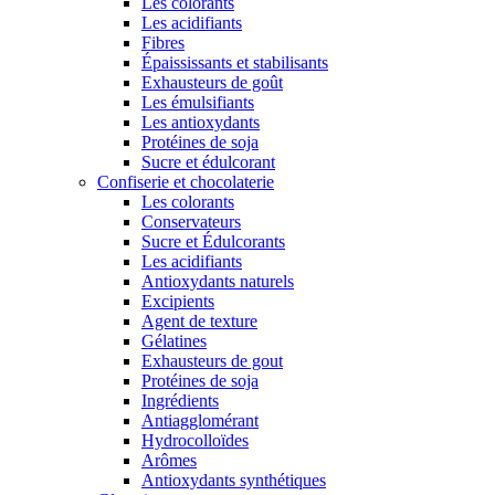
Les colorants
Les acidifiants
Fibres
Épaississants et stabilisants
Exhausteurs de goût
Les émulsifiants
Les antioxydants
Protéines de soja
Sucre et édulcorant
Confiserie et chocolaterie
Les colorants
Conservateurs
Sucre et Édulcorants
Les acidifiants
Antioxydants naturels
Excipients
Agent de texture
Gélatines
Exhausteurs de gout
Protéines de soja
Ingrédients
Antiagglomérant
Hydrocolloïdes
Arômes
Antioxydants synthétiques