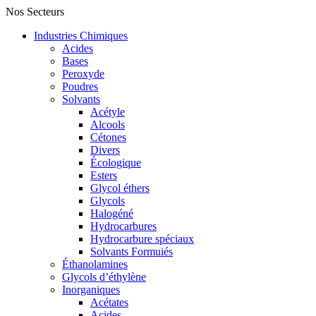
Nos Secteurs
Industries Chimiques
Acides
Bases
Peroxyde
Poudres
Solvants
Acétyle
Alcools
Cétones
Divers
Écologique
Esters
Glycol éthers
Glycols
Halogéné
Hydrocarbures
Hydrocarbure spéciaux
Solvants Formuiés
Éthanolamines
Glycols d’éthylène
Inorganiques
Acétates
Acides