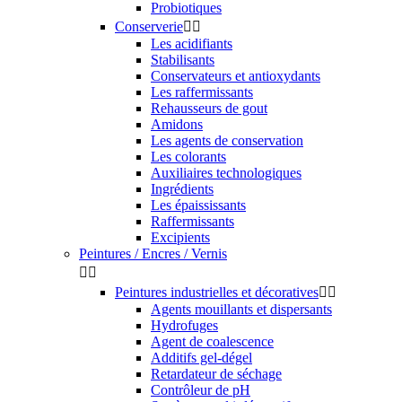
Probiotiques
Conserverie


Les acidifiants
Stabilisants
Conservateurs et antioxydants
Les raffermissants
Rehausseurs de gout
Amidons
Les agents de conservation
Les colorants
Auxiliaires technologiques
Ingrédients
Les épaississants
Raffermissants
Excipients
Peintures / Encres / Vernis


Peintures industrielles et décoratives


Agents mouillants et dispersants
Hydrofuges
Agent de coalescence
Additifs gel-dégel
Retardateur de séchage
Contrôleur de pH