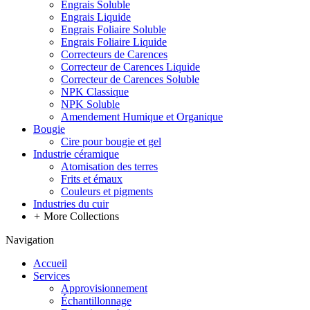
Engrais Soluble
Engrais Liquide
Engrais Foliaire Soluble
Engrais Foliaire Liquide
Correcteurs de Carences
Correcteur de Carences Liquide
Correcteur de Carences Soluble
NPK Classique
NPK Soluble
Amendement Humique et Organique
Bougie
Cire pour bougie et gel
Industrie céramique
Atomisation des terres
Frits et émaux
Couleurs et pigments
Industries du cuir
+
More Collections
Navigation
Accueil
Services
Approvisionnement
Échantillonnage