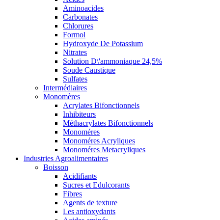
Aminoacides
Carbonates
Chlorures
Formol
Hydroxyde De Potassium
Nitrates
Solution D\'ammoniaque 24,5%
Soude Caustique
Sulfates
Intermédiaires
Monomères
Acrylates Bifonctionnels
Inhibiteurs
Méthacrylates Bifonctionnels
Monoméres
Monoméres Acryliques
Monoméres Metacryliques
Industries Agroalimentaires
Boisson
Acidifiants
Sucres et Edulcorants
Fibres
Agents de texture
Les antioxydants