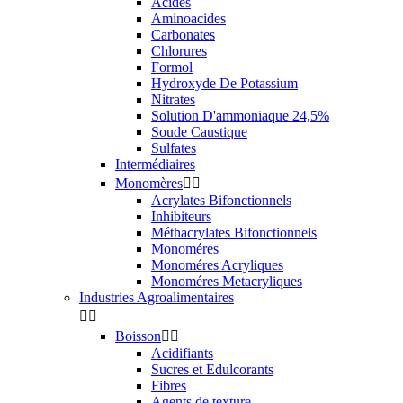
Acides
Aminoacides
Carbonates
Chlorures
Formol
Hydroxyde De Potassium
Nitrates
Solution D'ammoniaque 24,5%
Soude Caustique
Sulfates
Intermédiaires
Monomères


Acrylates Bifonctionnels
Inhibiteurs
Méthacrylates Bifonctionnels
Monoméres
Monoméres Acryliques
Monoméres Metacryliques
Industries Agroalimentaires


Boisson


Acidifiants
Sucres et Edulcorants
Fibres
Agents de texture