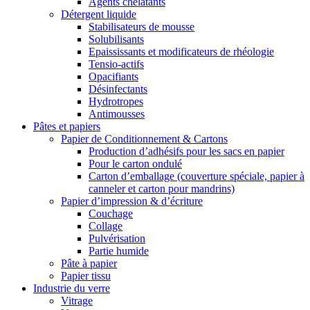
Agents chélatants
Détergent liquide
Stabilisateurs de mousse
Solubilisants
Epaississants et modificateurs de rhéologie
Tensio-actifs
Opacifiants
Désinfectants
Hydrotropes
Antimousses
Pâtes et papiers
Papier de Conditionnement & Cartons
Production d’adhésifs pour les sacs en papier
Pour le carton ondulé
Carton d’emballage (couverture spéciale, papier à
canneler et carton pour mandrins)
Papier d’impression & d’écriture
Couchage
Collage
Pulvérisation
Partie humide
Pâte à papier
Papier tissu
Industrie du verre
Vitrage