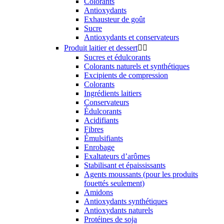
Colorants
Antioxydants
Exhausteur de goût
Sucre
Antioxydants et conservateurs
Produit laitier et dessert


Sucres et édulcorants
Colorants naturels et synthétiques
Excipients de compression
Colorants
Ingrédients laitiers
Conservateurs
Édulcorants
Acidifiants
Fibres
Émulsifiants
Enrobage
Exaltateurs d’arômes
Stabilisant et épaississants
Agents moussants (pour les produits
fouettés seulement)
Amidons
Antioxydants synthétiques
Antioxydants naturels
Protéines de soja