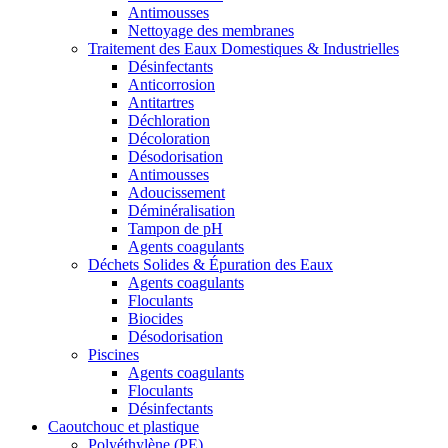
Antimousses
Nettoyage des membranes
Traitement des Eaux Domestiques & Industrielles
Désinfectants
Anticorrosion
Antitartres
Déchloration
Décoloration
Désodorisation
Antimousses
Adoucissement
Déminéralisation
Tampon de pH
Agents coagulants
Déchets Solides & Épuration des Eaux
Agents coagulants
Floculants
Biocides
Désodorisation
Piscines
Agents coagulants
Floculants
Désinfectants
Caoutchouc et plastique
Polyéthylène (PE)