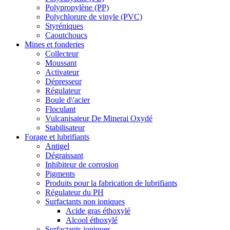
Polypropylène (PP)
Polychlorure de vinyle (PVC)
Styréniques
Caoutchoucs
Mines et fonderies
Collecteur
Moussant
Activateur
Dépresseur
Régulateur
Boule d\'acier
Floculant
Vulcanisateur De Minerai Oxydé
Stabilisateur
Forage et lubrifiants
Antigel
Dégraissant
Inhibiteur de corrosion
Pigments
Produits pour la fabrication de lubrifiants
Régulateur du PH
Surfactants non ioniques
Acide gras éthoxylé
Alcool éthoxylé
Surfactants ioniques