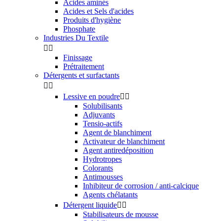
Acides aminés
Acides et Sels d'acides
Produits d'hygiène
Phosphate
Industries Du Textile


Finissage
Prétraitement
Détergents et surfactants


Lessive en poudre


Solubilisants
Adjuvants
Tensio-actifs
Agent de blanchiment
Activateur de blanchiment
Agent antiredéposition
Hydrotropes
Colorants
Antimousses
Inhibiteur de corrosion / anti-calcique
Agents chélatants
Détergent liquide


Stabilisateurs de mousse