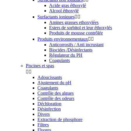
Acide gras éthoxylé
Alcool éthoxylé
Surfactants ioniques


Amines grasses ethoxylées
Esters de sorbitol et leur éthoxylés
Produits de mousse contrôlée
Produits environnementaux


Anticorrosifs / Anti incrustant
Biocides /Désinfectants
Régulateur du PH
Coagulants
Piscines et spas


Adoucissants
Ajustement du pH
Coagulants
Contrôle des algues
Contrôle des odeurs
Déchloration
Désinfection
Divers
Extraction de phosphore
Filtres
Fluores