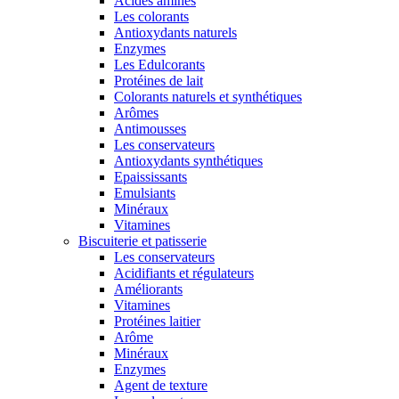
Acides aminés
Les colorants
Antioxydants naturels
Enzymes
Les Edulcorants
Protéines de lait
Colorants naturels et synthétiques
Arômes
Antimousses
Les conservateurs
Antioxydants synthétiques
Epaississants
Emulsiants
Minéraux
Vitamines
Biscuiterie et patisserie
Les conservateurs
Acidifiants et régulateurs
Améliorants
Vitamines
Protéines laitier
Arôme
Minéraux
Enzymes
Agent de texture