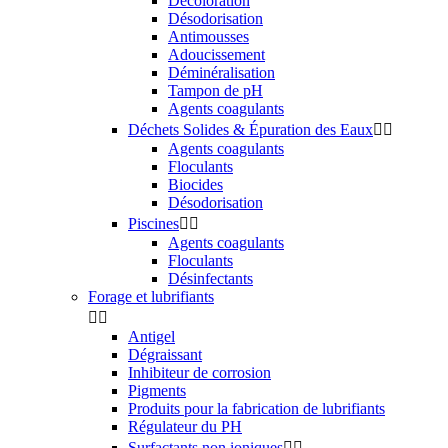
Décoloration
Désodorisation
Antimousses
Adoucissement
Déminéralisation
Tampon de pH
Agents coagulants
Déchets Solides & Épuration des Eaux


Agents coagulants
Floculants
Biocides
Désodorisation
Piscines


Agents coagulants
Floculants
Désinfectants
Forage et lubrifiants


Antigel
Dégraissant
Inhibiteur de corrosion
Pigments
Produits pour la fabrication de lubrifiants
Régulateur du PH
Surfactants non ioniques

