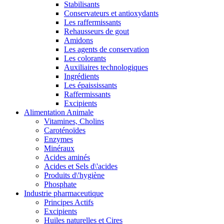
Stabilisants
Conservateurs et antioxydants
Les raffermissants
Rehausseurs de gout
Amidons
Les agents de conservation
Les colorants
Auxiliaires technologiques
Ingrédients
Les épaississants
Raffermissants
Excipients
Alimentation Animale
Vitamines, Cholins
Caroténoïdes
Enzymes
Minéraux
Acides aminés
Acides et Sels d\'acides
Produits d\'hygiène
Phosphate
Industrie pharmaceutique
Principes Actifs
Excipients
Huiles naturelles et Cires