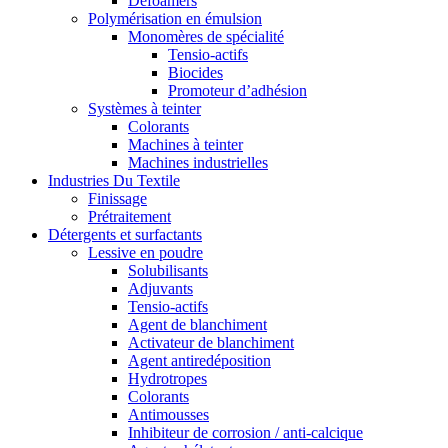
Defoamers
Polymérisation en émulsion
Monomères de spécialité
Tensio-actifs
Biocides
Promoteur d’adhésion
Systèmes à teinter
Colorants
Machines à teinter
Machines industrielles
Industries Du Textile
Finissage
Prétraitement
Détergents et surfactants
Lessive en poudre
Solubilisants
Adjuvants
Tensio-actifs
Agent de blanchiment
Activateur de blanchiment
Agent antiredéposition
Hydrotropes
Colorants
Antimousses
Inhibiteur de corrosion / anti-calcique