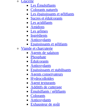
Glacerie
Les Émulsifiants
Colorants naturels
Les épaississants et gélifiants
Sucres et édulcorants
Les acidifiants
Amidons
Les arômes
Ingrédients
Antioxydants
Epaississants et gélifants
Viande et charcuterie
Agents de salaison
Phosphate
Édulcorants
Antioxydants
Epaississants et stabilisants
Agents conservateurs
Hydrocolloïdes
Agent texturants
Additifs de cutterage
Émulsifiants / gélifiants
Colorants
Antioxydants
Exhausteur de goût