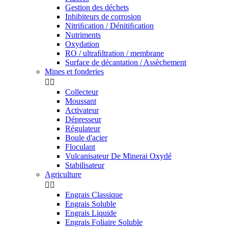
Gestion des déchets
Inhibiteurs de corrosion
Nitriﬁcation / Dénitiﬁcation
Nutriments
Oxydation
RO / ultraﬁltration / membrane
Surface de décantation / Assèchement
Mines et fonderies


Collecteur
Moussant
Activateur
Dépresseur
Régulateur
Boule d'acier
Floculant
Vulcanisateur De Minerai Oxydé
Stabilisateur
Agriculture


Engrais Classique
Engrais Soluble
Engrais Liquide
Engrais Foliaire Soluble