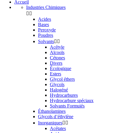
Accueil
Industries Chimiques


Acides
Bases
Peroxyde
Poudres
Solvants


Acétyle
Alcools
Cétones
Divers
Écologique
Esters
Glycol éthers
Glycols
Halogéné
Hydrocarbures
Hydrocarbure spéciaux
Solvants Formuiés
Éthanolamines
Glycols d’éthylène
Inorganiques


Acétates