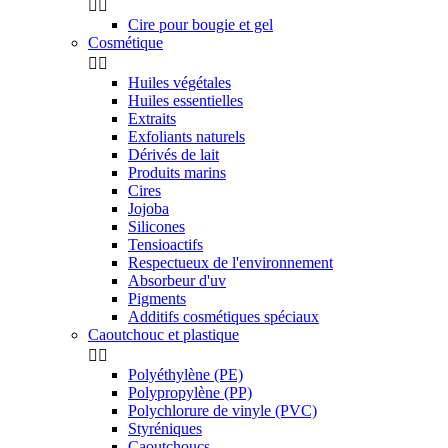


Cire pour bougie et gel
Cosmétique


Huiles végétales
Huiles essentielles
Extraits
Exfoliants naturels
Dérivés de lait
Produits marins
Cires
Jojoba
Silicones
Tensioactifs
Respectueux de l'environnement
Absorbeur d'uv
Pigments
Additifs cosmétiques spéciaux
Caoutchouc et plastique


Polyéthylène (PE)
Polypropylène (PP)
Polychlorure de vinyle (PVC)
Styréniques
Caoutchoucs