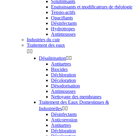
Solubilisants
Epaississants et modificateurs de rhéologie
Tensio-actifs
Opacifiants
Désinfectants
Hydrotropes
Antimousses
Industries du cuir
Traitement des eaux


Désalinisation


Antitartres
Biocides
Déchloration
Décoloration
Désodorisation
Antimousses
Nettoyage des membranes
Traitement des Eaux Domestiques &
Industrielles


Désinfectants
Anticorrosion
Antitartres
Déchloration