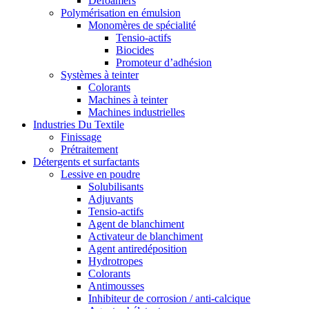
Defoamers
Polymérisation en émulsion
Monomères de spécialité
Tensio-actifs
Biocides
Promoteur d’adhésion
Systèmes à teinter
Colorants
Machines à teinter
Machines industrielles
Industries Du Textile
Finissage
Prétraitement
Détergents et surfactants
Lessive en poudre
Solubilisants
Adjuvants
Tensio-actifs
Agent de blanchiment
Activateur de blanchiment
Agent antiredéposition
Hydrotropes
Colorants
Antimousses
Inhibiteur de corrosion / anti-calcique