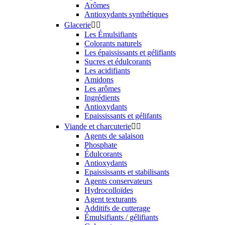
Arômes
Antioxydants synthétiques
Glacerie


Les Émulsifiants
Colorants naturels
Les épaississants et gélifiants
Sucres et édulcorants
Les acidifiants
Amidons
Les arômes
Ingrédients
Antioxydants
Epaississants et gélifants
Viande et charcuterie


Agents de salaison
Phosphate
Édulcorants
Antioxydants
Epaississants et stabilisants
Agents conservateurs
Hydrocolloïdes
Agent texturants
Additifs de cutterage
Émulsifiants / gélifiants