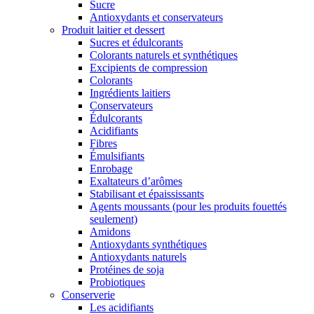
Sucre
Antioxydants et conservateurs
Produit laitier et dessert
Sucres et édulcorants
Colorants naturels et synthétiques
Excipients de compression
Colorants
Ingrédients laitiers
Conservateurs
Édulcorants
Acidifiants
Fibres
Émulsifiants
Enrobage
Exaltateurs d’arômes
Stabilisant et épaississants
Agents moussants (pour les produits fouettés
seulement)
Amidons
Antioxydants synthétiques
Antioxydants naturels
Protéines de soja
Probiotiques
Conserverie
Les acidifiants