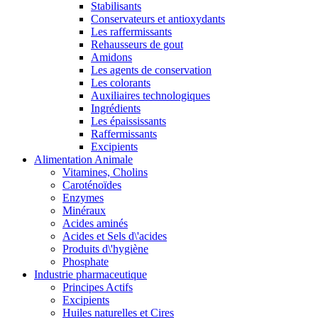
Stabilisants
Conservateurs et antioxydants
Les raffermissants
Rehausseurs de gout
Amidons
Les agents de conservation
Les colorants
Auxiliaires technologiques
Ingrédients
Les épaississants
Raffermissants
Excipients
Alimentation Animale
Vitamines, Cholins
Caroténoïdes
Enzymes
Minéraux
Acides aminés
Acides et Sels d\'acides
Produits d\'hygiène
Phosphate
Industrie pharmaceutique
Principes Actifs
Excipients
Huiles naturelles et Cires