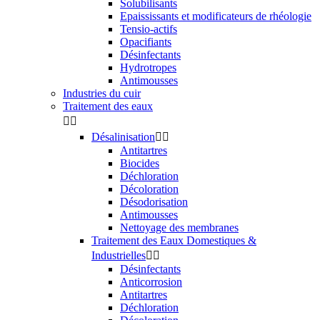
Solubilisants
Epaississants et modificateurs de rhéologie
Tensio-actifs
Opacifiants
Désinfectants
Hydrotropes
Antimousses
Industries du cuir
Traitement des eaux


Désalinisation


Antitartres
Biocides
Déchloration
Décoloration
Désodorisation
Antimousses
Nettoyage des membranes
Traitement des Eaux Domestiques &
Industrielles


Désinfectants
Anticorrosion
Antitartres
Déchloration