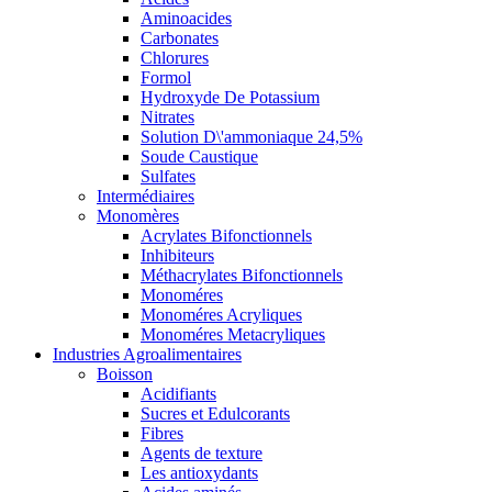
Aminoacides
Carbonates
Chlorures
Formol
Hydroxyde De Potassium
Nitrates
Solution D\'ammoniaque 24,5%
Soude Caustique
Sulfates
Intermédiaires
Monomères
Acrylates Bifonctionnels
Inhibiteurs
Méthacrylates Bifonctionnels
Monoméres
Monoméres Acryliques
Monoméres Metacryliques
Industries Agroalimentaires
Boisson
Acidifiants
Sucres et Edulcorants
Fibres
Agents de texture
Les antioxydants