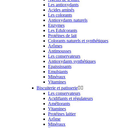
Les antioxydants
Acides aminés
Les colorants
Antioxydants naturels
Enzymes
Les Edulcorants
Protéines de lait
Colorants naturels et synthétiques
Arômes
Antimousses
Les conservateurs
Antioxydants synthétiques
Epaississants
Emulsiants
Minéraux
Vitamines
Biscuiterie et patisserie


Les conservateurs
Acidifiants et régulateurs
Améliorants
Vitamines
Protéines laitier
Arôme
Minéraux