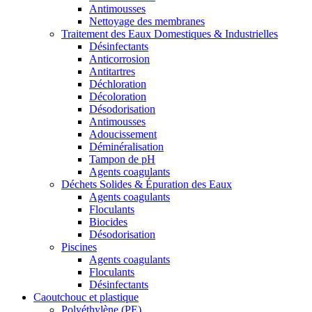
Antimousses
Nettoyage des membranes
Traitement des Eaux Domestiques & Industrielles
Désinfectants
Anticorrosion
Antitartres
Déchloration
Décoloration
Désodorisation
Antimousses
Adoucissement
Déminéralisation
Tampon de pH
Agents coagulants
Déchets Solides & Épuration des Eaux
Agents coagulants
Floculants
Biocides
Désodorisation
Piscines
Agents coagulants
Floculants
Désinfectants
Caoutchouc et plastique
Polyéthylène (PE)