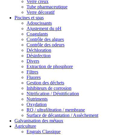
Verre creux
Tube pharmaceutique
Verre décoratif
Piscines et spas
Adoucissants
Ajustement du pH
Coagulants
Contrôle des algues
Contrôle des odeurs
Déchloration
Désinfection
Divers
Extraction de phosphore
Filtres
Fluores
Gestion des déchets
Inhibiteurs de corrosion
Nitriﬁcation / Dénitiﬁcation
Nutriments
Oxydation
RO / ultraﬁltration / membrane
Surface de décantation / Assèchement
Galvanisation des métaux
Agriculture
Engrais Classique