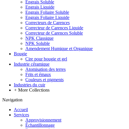
Engrais Soluble
Engrais Liquide
Engrais Foliaire Soluble
Engrais Foliaire Liquide
Correcteurs de Carences
Correcteur de Carences Liquide
Correcteur de Carences Soluble
NPK Classique
NPK Soluble
Amendement Humique et Organique
Bougie
Cire pour bougie et gel
Industrie céramique
Atomisation des terres
Frits et émaux
Couleurs et pigments
Industries du cuir
+
More Collections
Navigation
Accueil
Services
Approvisionnement
Échantillonnage