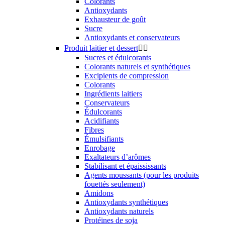
Colorants
Antioxydants
Exhausteur de goût
Sucre
Antioxydants et conservateurs
Produit laitier et dessert


Sucres et édulcorants
Colorants naturels et synthétiques
Excipients de compression
Colorants
Ingrédients laitiers
Conservateurs
Édulcorants
Acidifiants
Fibres
Émulsifiants
Enrobage
Exaltateurs d’arômes
Stabilisant et épaississants
Agents moussants (pour les produits
fouettés seulement)
Amidons
Antioxydants synthétiques
Antioxydants naturels
Protéines de soja