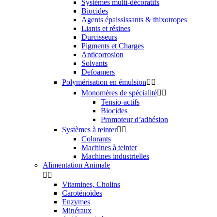
Systèmes multi-décoratifs
Biocides
Agents épaississants & thixotropes
Liants et résines
Durcisseurs
Pigments et Charges
Anticorrosion
Solvants
Defoamers
Polymérisation en émulsion


Monomères de spécialité


Tensio-actifs
Biocides
Promoteur d’adhésion
Systèmes à teinter


Colorants
Machines à teinter
Machines industrielles
Alimentation Animale


Vitamines, Cholins
Caroténoïdes
Enzymes
Minéraux