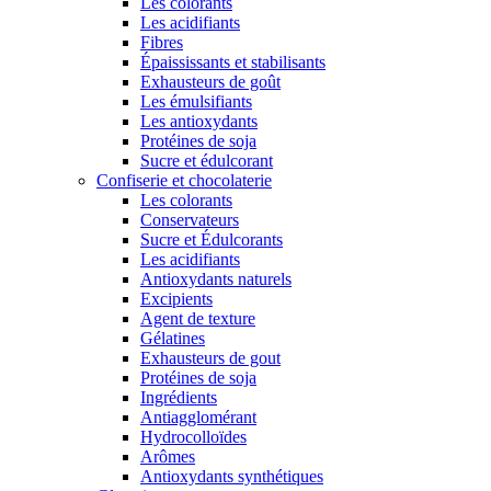
Les colorants
Les acidifiants
Fibres
Épaississants et stabilisants
Exhausteurs de goût
Les émulsifiants
Les antioxydants
Protéines de soja
Sucre et édulcorant
Confiserie et chocolaterie
Les colorants
Conservateurs
Sucre et Édulcorants
Les acidifiants
Antioxydants naturels
Excipients
Agent de texture
Gélatines
Exhausteurs de gout
Protéines de soja
Ingrédients
Antiagglomérant
Hydrocolloïdes
Arômes
Antioxydants synthétiques