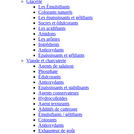
Glacerie
Les Émulsifiants
Colorants naturels
Les épaississants et gélifiants
Sucres et édulcorants
Les acidifiants
Amidons
Les arômes
Ingrédients
Antioxydants
Epaississants et gélifants
Viande et charcuterie
Agents de salaison
Phosphate
Édulcorants
Antioxydants
Epaississants et stabilisants
Agents conservateurs
Hydrocolloïdes
Agent texturants
Additifs de cutterage
Émulsifiants / gélifiants
Colorants
Antioxydants
Exhausteur de goût