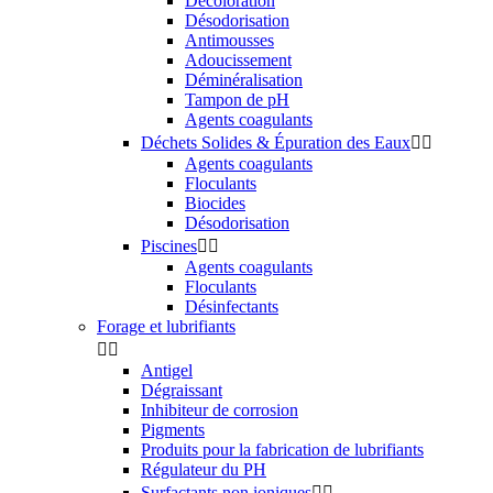
Décoloration
Désodorisation
Antimousses
Adoucissement
Déminéralisation
Tampon de pH
Agents coagulants
Déchets Solides & Épuration des Eaux


Agents coagulants
Floculants
Biocides
Désodorisation
Piscines


Agents coagulants
Floculants
Désinfectants
Forage et lubrifiants


Antigel
Dégraissant
Inhibiteur de corrosion
Pigments
Produits pour la fabrication de lubrifiants
Régulateur du PH
Surfactants non ioniques

