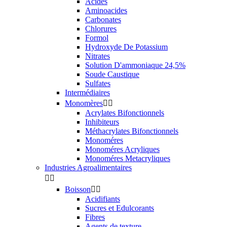
Acides
Aminoacides
Carbonates
Chlorures
Formol
Hydroxyde De Potassium
Nitrates
Solution D'ammoniaque 24,5%
Soude Caustique
Sulfates
Intermédiaires
Monomères


Acrylates Bifonctionnels
Inhibiteurs
Méthacrylates Bifonctionnels
Monoméres
Monoméres Acryliques
Monoméres Metacryliques
Industries Agroalimentaires


Boisson


Acidifiants
Sucres et Edulcorants
Fibres
Agents de texture