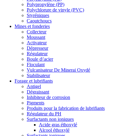
Polypropylène (PP)
Polychlorure de vinyle (PVC)
Styréniques
Caoutchoucs
Mines et fonderies
Collecteur
Moussant
Activateur
Dépresseur
Régulateur
Boule d\'acier
Floculant
Vulcanisateur De Minerai Oxydé
Stabilisateur
Forage et lubrifiants
Antigel
Dégraissant
Inhibiteur de corrosion
Pigments
Produits pour la fabrication de lubrifiants
Régulateur du PH
Surfactants non ioniques
Acide gras éthoxylé
Alcool éthoxylé
Surfactants ioniques