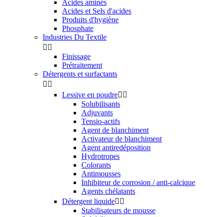
Acides aminés
Acides et Sels d'acides
Produits d'hygiène
Phosphate
Industries Du Textile


Finissage
Prétraitement
Détergents et surfactants


Lessive en poudre


Solubilisants
Adjuvants
Tensio-actifs
Agent de blanchiment
Activateur de blanchiment
Agent antiredéposition
Hydrotropes
Colorants
Antimousses
Inhibiteur de corrosion / anti-calcique
Agents chélatants
Détergent liquide


Stabilisateurs de mousse