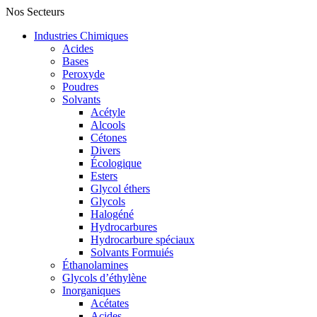
Nos Secteurs
Industries Chimiques
Acides
Bases
Peroxyde
Poudres
Solvants
Acétyle
Alcools
Cétones
Divers
Écologique
Esters
Glycol éthers
Glycols
Halogéné
Hydrocarbures
Hydrocarbure spéciaux
Solvants Formuiés
Éthanolamines
Glycols d’éthylène
Inorganiques
Acétates
Acides