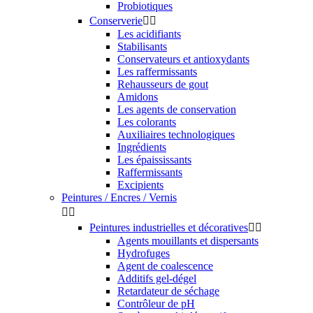
Probiotiques
Conserverie


Les acidifiants
Stabilisants
Conservateurs et antioxydants
Les raffermissants
Rehausseurs de gout
Amidons
Les agents de conservation
Les colorants
Auxiliaires technologiques
Ingrédients
Les épaississants
Raffermissants
Excipients
Peintures / Encres / Vernis


Peintures industrielles et décoratives


Agents mouillants et dispersants
Hydrofuges
Agent de coalescence
Additifs gel-dégel
Retardateur de séchage
Contrôleur de pH