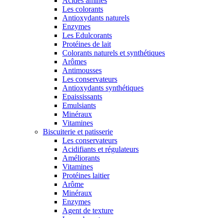
Acides aminés
Les colorants
Antioxydants naturels
Enzymes
Les Edulcorants
Protéines de lait
Colorants naturels et synthétiques
Arômes
Antimousses
Les conservateurs
Antioxydants synthétiques
Epaississants
Emulsiants
Minéraux
Vitamines
Biscuiterie et patisserie
Les conservateurs
Acidifiants et régulateurs
Améliorants
Vitamines
Protéines laitier
Arôme
Minéraux
Enzymes
Agent de texture