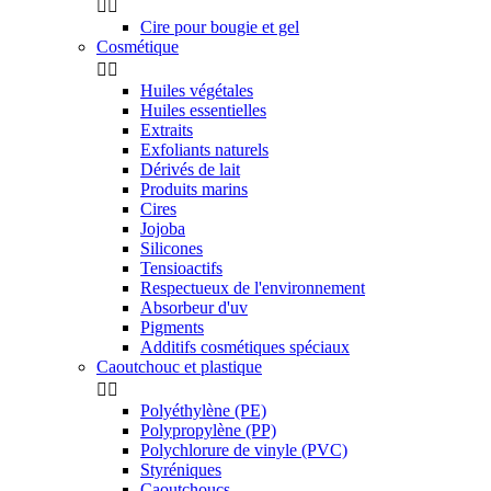


Cire pour bougie et gel
Cosmétique


Huiles végétales
Huiles essentielles
Extraits
Exfoliants naturels
Dérivés de lait
Produits marins
Cires
Jojoba
Silicones
Tensioactifs
Respectueux de l'environnement
Absorbeur d'uv
Pigments
Additifs cosmétiques spéciaux
Caoutchouc et plastique


Polyéthylène (PE)
Polypropylène (PP)
Polychlorure de vinyle (PVC)
Styréniques
Caoutchoucs