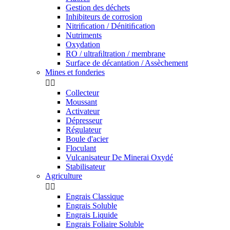
Gestion des déchets
Inhibiteurs de corrosion
Nitriﬁcation / Dénitiﬁcation
Nutriments
Oxydation
RO / ultraﬁltration / membrane
Surface de décantation / Assèchement
Mines et fonderies


Collecteur
Moussant
Activateur
Dépresseur
Régulateur
Boule d'acier
Floculant
Vulcanisateur De Minerai Oxydé
Stabilisateur
Agriculture


Engrais Classique
Engrais Soluble
Engrais Liquide
Engrais Foliaire Soluble