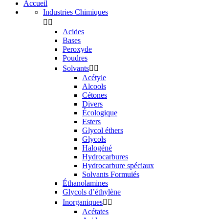
Accueil
Industries Chimiques


Acides
Bases
Peroxyde
Poudres
Solvants


Acétyle
Alcools
Cétones
Divers
Écologique
Esters
Glycol éthers
Glycols
Halogéné
Hydrocarbures
Hydrocarbure spéciaux
Solvants Formuiés
Éthanolamines
Glycols d’éthylène
Inorganiques


Acétates