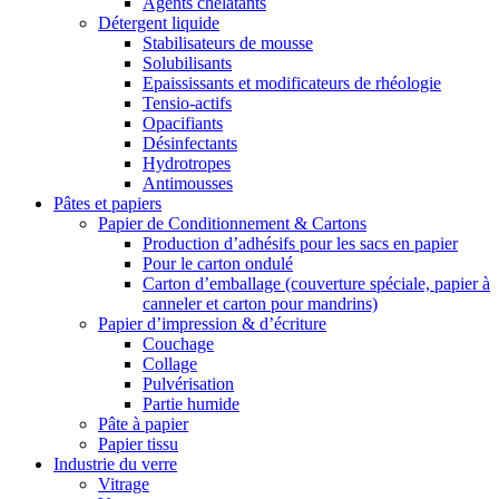
Agents chélatants
Détergent liquide
Stabilisateurs de mousse
Solubilisants
Epaississants et modificateurs de rhéologie
Tensio-actifs
Opacifiants
Désinfectants
Hydrotropes
Antimousses
Pâtes et papiers
Papier de Conditionnement & Cartons
Production d’adhésifs pour les sacs en papier
Pour le carton ondulé
Carton d’emballage (couverture spéciale, papier à
canneler et carton pour mandrins)
Papier d’impression & d’écriture
Couchage
Collage
Pulvérisation
Partie humide
Pâte à papier
Papier tissu
Industrie du verre
Vitrage