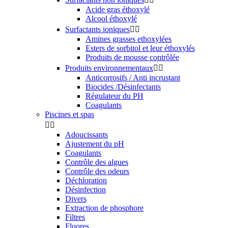
Acide gras éthoxylé
Alcool éthoxylé
Surfactants ioniques


Amines grasses ethoxylées
Esters de sorbitol et leur éthoxylés
Produits de mousse contrôlée
Produits environnementaux


Anticorrosifs / Anti incrustant
Biocides /Désinfectants
Régulateur du PH
Coagulants
Piscines et spas


Adoucissants
Ajustement du pH
Coagulants
Contrôle des algues
Contrôle des odeurs
Déchloration
Désinfection
Divers
Extraction de phosphore
Filtres
Fluores