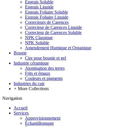
Engrais Soluble
Engrais Liquide
Engrais Foliaire Soluble
Engrais Foliaire Liquide
Correcteurs de Carences
Correcteur de Carences Liquide
Correcteur de Carences Soluble
NPK Classique
NPK Soluble
Amendement Humique et Organique
Bougie
Cire pour bougie et gel
Industrie céramique
Atomisation des terres
Frits et émaux
Couleurs et pigments
Industries du cuir
+
More Collections
Navigation
Accueil
Services
Approvisionnement
Échantillonnage