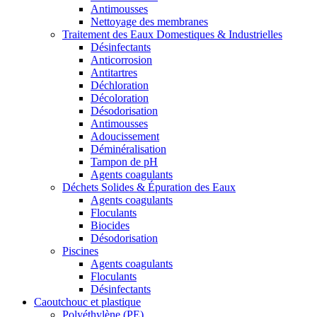
Antimousses
Nettoyage des membranes
Traitement des Eaux Domestiques & Industrielles
Désinfectants
Anticorrosion
Antitartres
Déchloration
Décoloration
Désodorisation
Antimousses
Adoucissement
Déminéralisation
Tampon de pH
Agents coagulants
Déchets Solides & Épuration des Eaux
Agents coagulants
Floculants
Biocides
Désodorisation
Piscines
Agents coagulants
Floculants
Désinfectants
Caoutchouc et plastique
Polyéthylène (PE)