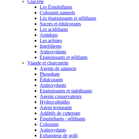
Glacerie
Les Émulsifiants
Colorants naturels
Les épaississants et gélifiants
Sucres et édulcorants
Les acidifiants
Amidons
Les arômes
Ingrédients
Antioxydants
Epaississants et gélifants
Viande et charcuterie
Agents de salaison
Phosphate
Édulcorants
Antioxydants
Epaississants et stabilisants
Agents conservateurs
Hydrocolloïdes
Agent texturants
Additifs de cutterage
Émulsifiants / gélifiants
Colorants
Antioxydants
Exhausteur de goût