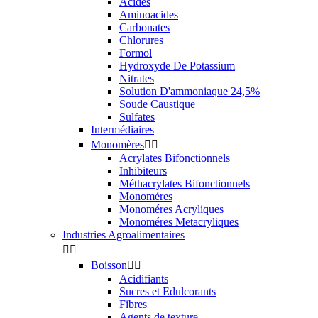
Acides
Aminoacides
Carbonates
Chlorures
Formol
Hydroxyde De Potassium
Nitrates
Solution D'ammoniaque 24,5%
Soude Caustique
Sulfates
Intermédiaires
Monomères


Acrylates Bifonctionnels
Inhibiteurs
Méthacrylates Bifonctionnels
Monoméres
Monoméres Acryliques
Monoméres Metacryliques
Industries Agroalimentaires


Boisson


Acidifiants
Sucres et Edulcorants
Fibres
Agents de texture