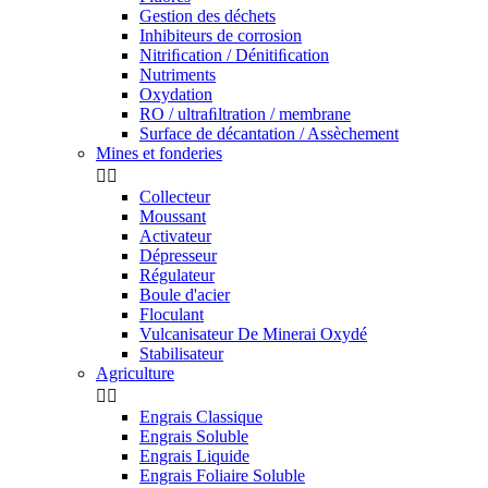
Gestion des déchets
Inhibiteurs de corrosion
Nitriﬁcation / Dénitiﬁcation
Nutriments
Oxydation
RO / ultraﬁltration / membrane
Surface de décantation / Assèchement
Mines et fonderies


Collecteur
Moussant
Activateur
Dépresseur
Régulateur
Boule d'acier
Floculant
Vulcanisateur De Minerai Oxydé
Stabilisateur
Agriculture


Engrais Classique
Engrais Soluble
Engrais Liquide
Engrais Foliaire Soluble