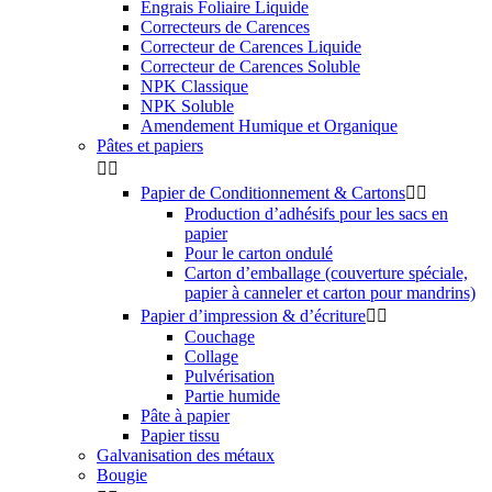
Engrais Foliaire Liquide
Correcteurs de Carences
Correcteur de Carences Liquide
Correcteur de Carences Soluble
NPK Classique
NPK Soluble
Amendement Humique et Organique
Pâtes et papiers


Papier de Conditionnement & Cartons


Production d’adhésifs pour les sacs en
papier
Pour le carton ondulé
Carton d’emballage (couverture spéciale,
papier à canneler et carton pour mandrins)
Papier d’impression & d’écriture


Couchage
Collage
Pulvérisation
Partie humide
Pâte à papier
Papier tissu
Galvanisation des métaux
Bougie