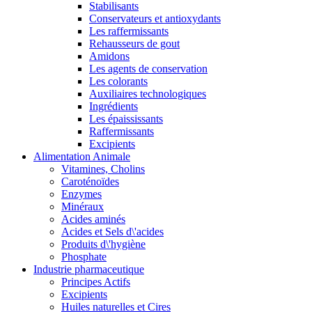
Stabilisants
Conservateurs et antioxydants
Les raffermissants
Rehausseurs de gout
Amidons
Les agents de conservation
Les colorants
Auxiliaires technologiques
Ingrédients
Les épaississants
Raffermissants
Excipients
Alimentation Animale
Vitamines, Cholins
Caroténoïdes
Enzymes
Minéraux
Acides aminés
Acides et Sels d\'acides
Produits d\'hygiène
Phosphate
Industrie pharmaceutique
Principes Actifs
Excipients
Huiles naturelles et Cires