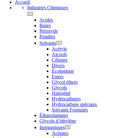
Accueil
Industries Chimiques


Acides
Bases
Peroxyde
Poudres
Solvants


Acétyle
Alcools
Cétones
Divers
Écologique
Esters
Glycol éthers
Glycols
Halogéné
Hydrocarbures
Hydrocarbure spéciaux
Solvants Formuiés
Éthanolamines
Glycols d’éthylène
Inorganiques


Acétates