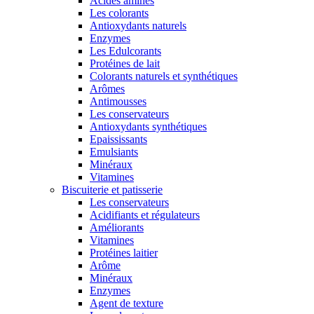
Acides aminés
Les colorants
Antioxydants naturels
Enzymes
Les Edulcorants
Protéines de lait
Colorants naturels et synthétiques
Arômes
Antimousses
Les conservateurs
Antioxydants synthétiques
Epaississants
Emulsiants
Minéraux
Vitamines
Biscuiterie et patisserie
Les conservateurs
Acidifiants et régulateurs
Améliorants
Vitamines
Protéines laitier
Arôme
Minéraux
Enzymes
Agent de texture