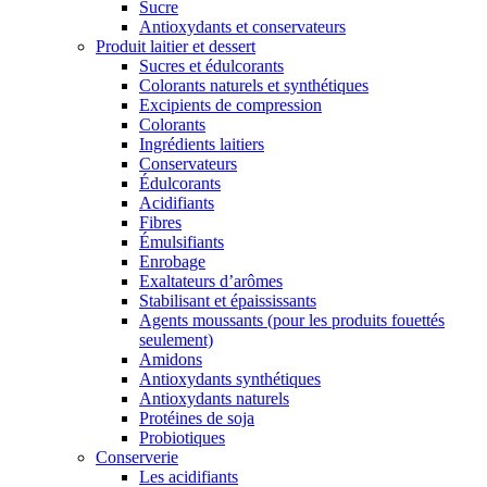
Sucre
Antioxydants et conservateurs
Produit laitier et dessert
Sucres et édulcorants
Colorants naturels et synthétiques
Excipients de compression
Colorants
Ingrédients laitiers
Conservateurs
Édulcorants
Acidifiants
Fibres
Émulsifiants
Enrobage
Exaltateurs d’arômes
Stabilisant et épaississants
Agents moussants (pour les produits fouettés
seulement)
Amidons
Antioxydants synthétiques
Antioxydants naturels
Protéines de soja
Probiotiques
Conserverie
Les acidifiants