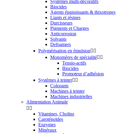
Systèmes multi-décoratifs
Biocides
Agents épaississants & thixotropes
Liants et résines
Durcisseurs
Pigments et Charges
Anticorrosion
Solvants
Defoamers
Polymérisation en émulsion


Monomères de spécialité


Tensio-actifs
Biocides
Promoteur d’adhésion
Systèmes à teinter


Colorants
Machines à teinter
Machines industrielles
Alimentation Animale


Vitamines, Cholins
Caroténoïdes
Enzymes
Minéraux