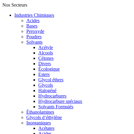
Nos Secteurs
Industries Chimiques
Acides
Bases
Peroxyde
Poudres
Solvants
Acétyle
Alcools
Cétones
Divers
Écologique
Esters
Glycol éthers
Glycols
Halogéné
Hydrocarbures
Hydrocarbure spéciaux
Solvants Formuiés
Éthanolamines
Glycols d’éthylène
Inorganiques
Acétates
Acides