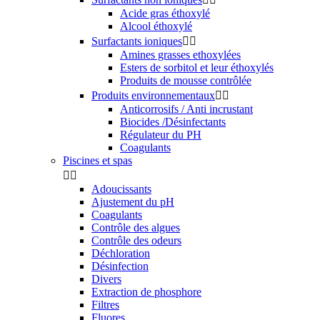
Acide gras éthoxylé
Alcool éthoxylé
Surfactants ioniques


Amines grasses ethoxylées
Esters de sorbitol et leur éthoxylés
Produits de mousse contrôlée
Produits environnementaux


Anticorrosifs / Anti incrustant
Biocides /Désinfectants
Régulateur du PH
Coagulants
Piscines et spas


Adoucissants
Ajustement du pH
Coagulants
Contrôle des algues
Contrôle des odeurs
Déchloration
Désinfection
Divers
Extraction de phosphore
Filtres
Fluores