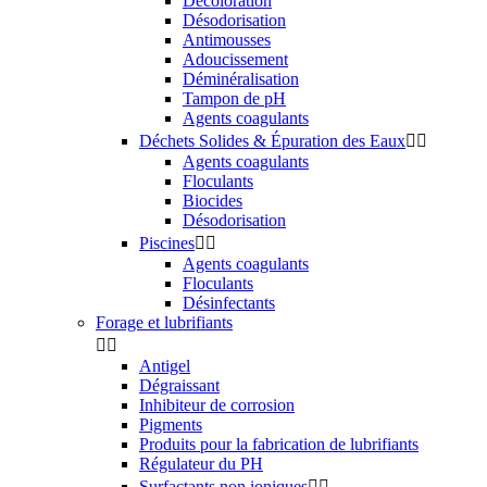
Décoloration
Désodorisation
Antimousses
Adoucissement
Déminéralisation
Tampon de pH
Agents coagulants
Déchets Solides & Épuration des Eaux


Agents coagulants
Floculants
Biocides
Désodorisation
Piscines


Agents coagulants
Floculants
Désinfectants
Forage et lubrifiants


Antigel
Dégraissant
Inhibiteur de corrosion
Pigments
Produits pour la fabrication de lubrifiants
Régulateur du PH
Surfactants non ioniques

