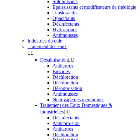
Solubilisants
Epaississants et modificateurs de rhéologie
Tensio-actifs
Opacifiants
Désinfectants
Hydrotropes
Antimousses
Industries du cuir
Traitement des eaux


Désalinisation


Antitartres
Biocides
Déchloration
Décoloration
Désodorisation
Antimousses
Nettoyage des membranes
Traitement des Eaux Domestiques &
Industrielles


Désinfectants
Anticorrosion
Antitartres
Déchloration