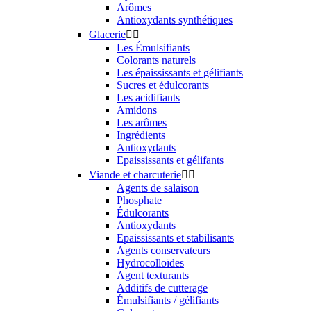
Arômes
Antioxydants synthétiques
Glacerie


Les Émulsifiants
Colorants naturels
Les épaississants et gélifiants
Sucres et édulcorants
Les acidifiants
Amidons
Les arômes
Ingrédients
Antioxydants
Epaississants et gélifants
Viande et charcuterie


Agents de salaison
Phosphate
Édulcorants
Antioxydants
Epaississants et stabilisants
Agents conservateurs
Hydrocolloïdes
Agent texturants
Additifs de cutterage
Émulsifiants / gélifiants