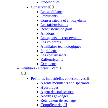
Probiotiques
Conserverie


Les acidifiants
Stabilisants
Conservateurs et antioxydants
Les raffermissants
Rehausseurs de gout
Amidons
Les agents de conservation
Les colorants
Auxiliaires technologiques
Ingrédients
Les épaississants
Raffermissants
Excipients
Peintures / Encres / Vernis


Peintures industrielles et décoratives


Agents mouillants et dispersants
Hydrofuges
Agent de coalescence
Additifs gel-dégel
Retardateur de séchage
Contrôleur de pH