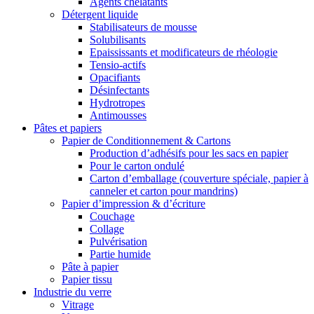
Agents chélatants
Détergent liquide
Stabilisateurs de mousse
Solubilisants
Epaississants et modificateurs de rhéologie
Tensio-actifs
Opacifiants
Désinfectants
Hydrotropes
Antimousses
Pâtes et papiers
Papier de Conditionnement & Cartons
Production d’adhésifs pour les sacs en papier
Pour le carton ondulé
Carton d’emballage (couverture spéciale, papier à
canneler et carton pour mandrins)
Papier d’impression & d’écriture
Couchage
Collage
Pulvérisation
Partie humide
Pâte à papier
Papier tissu
Industrie du verre
Vitrage