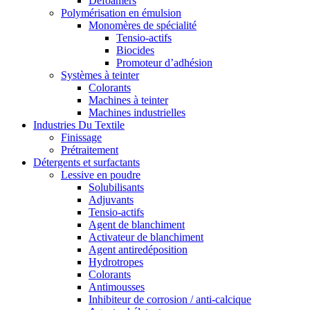
Defoamers
Polymérisation en émulsion
Monomères de spécialité
Tensio-actifs
Biocides
Promoteur d’adhésion
Systèmes à teinter
Colorants
Machines à teinter
Machines industrielles
Industries Du Textile
Finissage
Prétraitement
Détergents et surfactants
Lessive en poudre
Solubilisants
Adjuvants
Tensio-actifs
Agent de blanchiment
Activateur de blanchiment
Agent antiredéposition
Hydrotropes
Colorants
Antimousses
Inhibiteur de corrosion / anti-calcique