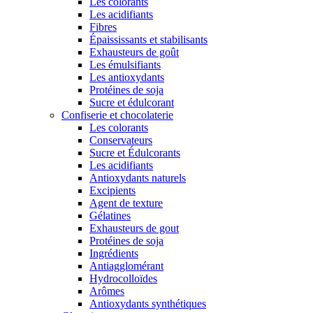
Les colorants
Les acidifiants
Fibres
Épaississants et stabilisants
Exhausteurs de goût
Les émulsifiants
Les antioxydants
Protéines de soja
Sucre et édulcorant
Confiserie et chocolaterie
Les colorants
Conservateurs
Sucre et Édulcorants
Les acidifiants
Antioxydants naturels
Excipients
Agent de texture
Gélatines
Exhausteurs de gout
Protéines de soja
Ingrédients
Antiagglomérant
Hydrocolloïdes
Arômes
Antioxydants synthétiques