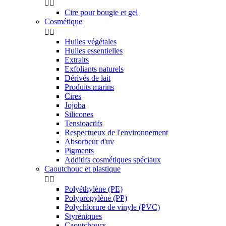


Cire pour bougie et gel
Cosmétique


Huiles végétales
Huiles essentielles
Extraits
Exfoliants naturels
Dérivés de lait
Produits marins
Cires
Jojoba
Silicones
Tensioactifs
Respectueux de l'environnement
Absorbeur d'uv
Pigments
Additifs cosmétiques spéciaux
Caoutchouc et plastique


Polyéthylène (PE)
Polypropylène (PP)
Polychlorure de vinyle (PVC)
Styréniques
Caoutchoucs