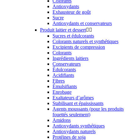
Colorants
Antioxydants
Exhausteur de goût
Sucre
Antioxydants et conservateurs
Produit laitier et dessert


Sucres et édulcorants
Colorants naturels et synthétiques
Excipients de compression
Colorants
Ingrédients laitiers
Conservateurs
Édulcorants
Acidifiants
Fibres
Émulsifiants
Enrobage
Exaltateurs d’arômes
Stabilisant et épaississants
Agents moussants (pour les produits
fouettés seulement)
Amidons
Antioxydants synthétiques
Antioxydants naturels
Protéines de soja