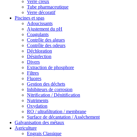
Verre creux
Tube pharmaceutique
Verre décoratif
Piscines et spas
Adoucissants
Ajustement du pH
Coagulants
Contrôle des algues
Contrôle des odeurs
Déchloration
Désinfection
Divers
Extraction de phosphore
Filtres
Fluores
Gestion des déchets
Inhibiteurs de corrosion
Nitriﬁcation / Dénitiﬁcation
Nutriments
Oxydation
RO / ultraﬁltration / membrane
Surface de décantation / Assèchement
Galvanisation des métaux
Agriculture
Engrais Classique