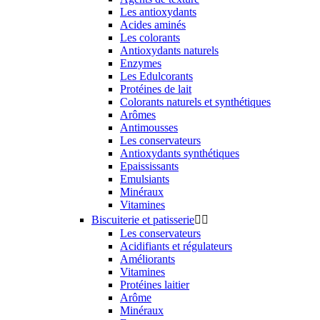
Les antioxydants
Acides aminés
Les colorants
Antioxydants naturels
Enzymes
Les Edulcorants
Protéines de lait
Colorants naturels et synthétiques
Arômes
Antimousses
Les conservateurs
Antioxydants synthétiques
Epaississants
Emulsiants
Minéraux
Vitamines
Biscuiterie et patisserie


Les conservateurs
Acidifiants et régulateurs
Améliorants
Vitamines
Protéines laitier
Arôme
Minéraux