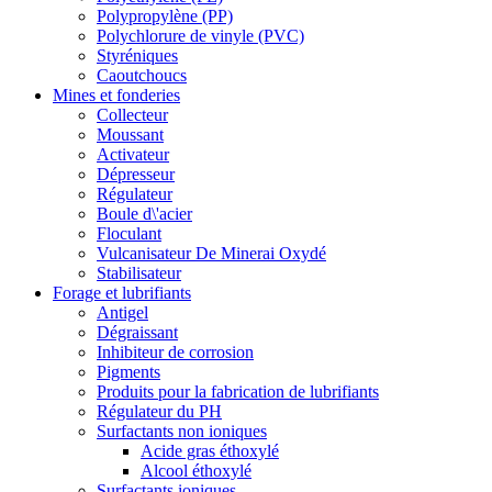
Polypropylène (PP)
Polychlorure de vinyle (PVC)
Styréniques
Caoutchoucs
Mines et fonderies
Collecteur
Moussant
Activateur
Dépresseur
Régulateur
Boule d\'acier
Floculant
Vulcanisateur De Minerai Oxydé
Stabilisateur
Forage et lubrifiants
Antigel
Dégraissant
Inhibiteur de corrosion
Pigments
Produits pour la fabrication de lubrifiants
Régulateur du PH
Surfactants non ioniques
Acide gras éthoxylé
Alcool éthoxylé
Surfactants ioniques