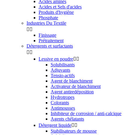
Acides aminés
Acides et Sels d'acides
Produits d'hygiène
Phosphate
Industries Du Textile


Finissage
Prétraitement
Détergents et surfactants


Lessive en poudre


Solubilisants
Adjuvants
Tensio-actifs
Agent de blanchiment
Activateur de blanchiment
Agent antiredéposition
Hydrotropes
Colorants
Antimousses
Inhibiteur de corrosion / anti-calcique
Agents chélatants
Détergent liquide


Stabilisateurs de mousse