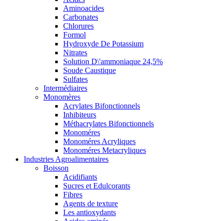
Aminoacides
Carbonates
Chlorures
Formol
Hydroxyde De Potassium
Nitrates
Solution D\'ammoniaque 24,5%
Soude Caustique
Sulfates
Intermédiaires
Monomères
Acrylates Bifonctionnels
Inhibiteurs
Méthacrylates Bifonctionnels
Monoméres
Monoméres Acryliques
Monoméres Metacryliques
Industries Agroalimentaires
Boisson
Acidifiants
Sucres et Edulcorants
Fibres
Agents de texture
Les antioxydants