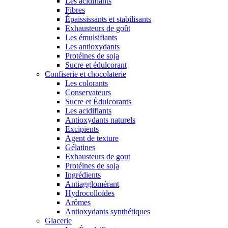
Les acidifiants
Fibres
Épaississants et stabilisants
Exhausteurs de goût
Les émulsifiants
Les antioxydants
Protéines de soja
Sucre et édulcorant
Confiserie et chocolaterie
Les colorants
Conservateurs
Sucre et Édulcorants
Les acidifiants
Antioxydants naturels
Excipients
Agent de texture
Gélatines
Exhausteurs de gout
Protéines de soja
Ingrédients
Antiagglomérant
Hydrocolloïdes
Arômes
Antioxydants synthétiques
Glacerie