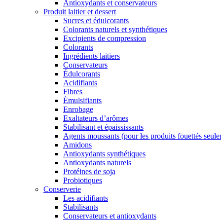
Antioxydants et conservateurs
Produit laitier et dessert
Sucres et édulcorants
Colorants naturels et synthétiques
Excipients de compression
Colorants
Ingrédients laitiers
Conservateurs
Édulcorants
Acidifiants
Fibres
Émulsifiants
Enrobage
Exaltateurs d’arômes
Stabilisant et épaississants
Agents moussants (pour les produits fouettés seul
Amidons
Antioxydants synthétiques
Antioxydants naturels
Protéines de soja
Probiotiques
Conserverie
Les acidifiants
Stabilisants
Conservateurs et antioxydants