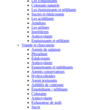
Les Émulsifiants
Colorants naturels
Les épaississants et gélifiants
Sucres et édulcorants
Les acidifiants
Amidons
Les arômes
Ingrédients
Antioxydants
Epaississants et gélifants
Viande et charcuterie
Agents de salaison
Phosphate
Édulcorants
Antioxydants
Epaississants et stabilisants
Agents conservateurs
Hydrocolloïdes
Agent texturants
Additifs de cutterage
Émulsifiants / gélifiants
Colorants
Antioxydants
Exhausteur de goût
Sucre