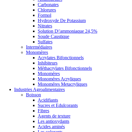
Carbonates
Chlorures
Formol
Hydroxyde De Potassium
Nitrates
Solution D\'ammoniaque 24,5%
Soude Caustique
Sulfates
Intermédiaires
Monomères
Acrylates Bifonctionnels
Inhibiteurs
Méthacrylates Bifonctionnels
Monoméres
Monoméres Acryliques
Monoméres Metacryliques
Industries Agroalimentaires
Boisson
Acidifiants
Sucres et Edulcorants
Fibres
Agents de texture
Les antioxydants
Acides aminés
Les colorants