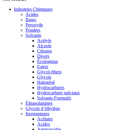
Industries Chimiques
Acides
Bases
Peroxyde
Poudres
Solvants
Acétyle
Alcools
Cétones
Divers
Écologique
Esters
Glycol éthers
Glycols
Halogéné
Hydrocarbures
Hydrocarbure spéciaux
Solvants Formuiés
Éthanolamines
Glycols d’éthylène
Inorganiques
Acétates
Acides
Aminoacides