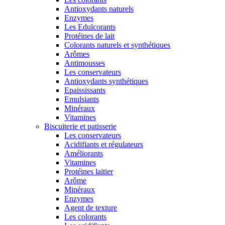
Antioxydants naturels
Enzymes
Les Edulcorants
Protéines de lait
Colorants naturels et synthétiques
Arômes
Antimousses
Les conservateurs
Antioxydants synthétiques
Epaississants
Emulsiants
Minéraux
Vitamines
Biscuiterie et patisserie
Les conservateurs
Acidifiants et régulateurs
Améliorants
Vitamines
Protéines laitier
Arôme
Minéraux
Enzymes
Agent de texture
Les colorants