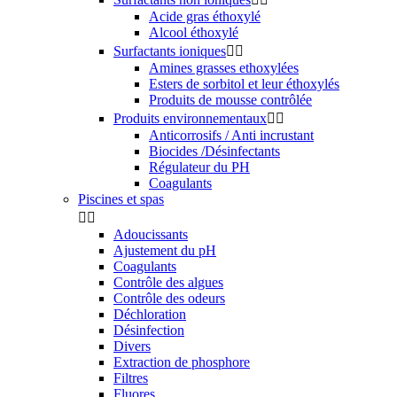
Acide gras éthoxylé
Alcool éthoxylé
Surfactants ioniques


Amines grasses ethoxylées
Esters de sorbitol et leur éthoxylés
Produits de mousse contrôlée
Produits environnementaux


Anticorrosifs / Anti incrustant
Biocides /Désinfectants
Régulateur du PH
Coagulants
Piscines et spas


Adoucissants
Ajustement du pH
Coagulants
Contrôle des algues
Contrôle des odeurs
Déchloration
Désinfection
Divers
Extraction de phosphore
Filtres
Fluores