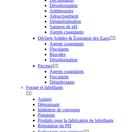
Décoloration
Désodorisation
Antimousses
Adoucissement
Déminéralisation
Tampon de pH
Agents coagulants
Déchets Solides & Épuration des Eaux


Agents coagulants
Floculants
Biocides
Désodorisation
Piscines


Agents coagulants
Floculants
Désinfectants
Forage et lubrifiants


Antigel
Dégraissant
Inhibiteur de corrosion
Pigments
Produits pour la fabrication de lubrifiants
Régulateur du PH
Surfactants non ioniques

