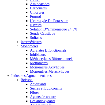
Aminoacides
Carbonates
Chlorures
Formol
Hydroxyde De Potassium
Nitrates
Solution D\'ammoniaque 24,5%
Soude Caustique
Sulfates
Intermédiaires
Monomères
Acrylates Bifonctionnels
Inhibiteurs
Méthacrylates Bifonctionnels
Monoméres
Monoméres Acryliques
Monoméres Metacryliques
Industries Agroalimentaires
Boisson
Acidifiants
Sucres et Edulcorants
Fibres
Agents de texture
Les antioxydants