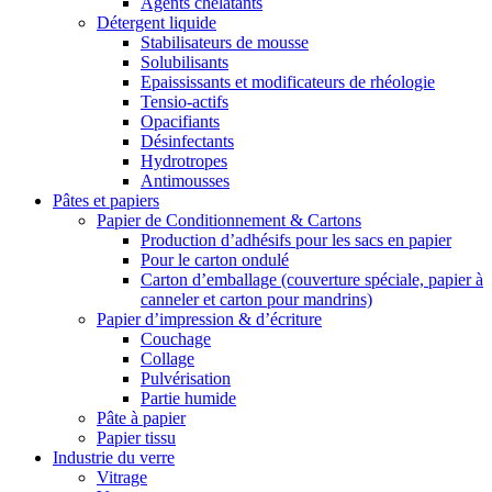
Agents chélatants
Détergent liquide
Stabilisateurs de mousse
Solubilisants
Epaississants et modificateurs de rhéologie
Tensio-actifs
Opacifiants
Désinfectants
Hydrotropes
Antimousses
Pâtes et papiers
Papier de Conditionnement & Cartons
Production d’adhésifs pour les sacs en papier
Pour le carton ondulé
Carton d’emballage (couverture spéciale, papier à
canneler et carton pour mandrins)
Papier d’impression & d’écriture
Couchage
Collage
Pulvérisation
Partie humide
Pâte à papier
Papier tissu
Industrie du verre
Vitrage