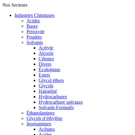
Nos Secteurs
Industries Chimiques
Acides
Bases
Peroxyde
Poudres
Solvants
Acétyle
Alcools
Cétones
Divers
Écologique
Esters
Glycol éthers
Glycols
Halogéné
Hydrocarbures
Hydrocarbure spéciaux
Solvants Formuiés
Éthanolamines
Glycols d’éthylène
Inorganiques
Acétates
Acides