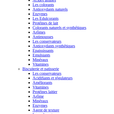
Acides aminés
Les colorants
Antioxydants naturels
Enzymes
Les Edulcorants
Protéines de lait
Colorants naturels et synthétiques
Arômes
Antimousses
Les conservateurs
Antioxydants synthétiques
Epaississants
Emulsiants
Minéraux
Vitamines
Biscuiterie et patisserie
Les conservateurs
Acidifiants et régulateurs
Améliorants
Vitamines
Protéines laitier
Arôme
Minéraux
Enzymes
Agent de texture