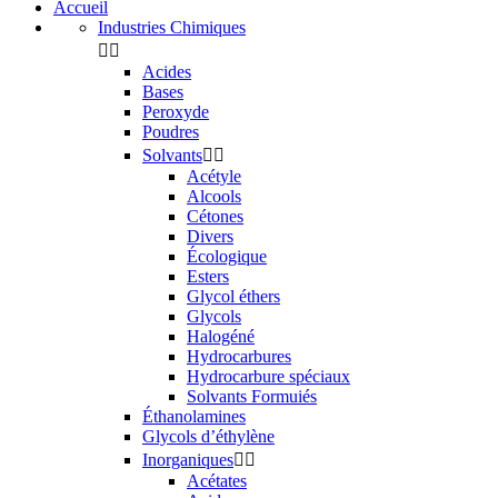
Accueil
Industries Chimiques


Acides
Bases
Peroxyde
Poudres
Solvants


Acétyle
Alcools
Cétones
Divers
Écologique
Esters
Glycol éthers
Glycols
Halogéné
Hydrocarbures
Hydrocarbure spéciaux
Solvants Formuiés
Éthanolamines
Glycols d’éthylène
Inorganiques


Acétates