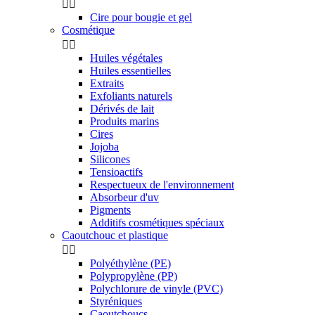


Cire pour bougie et gel
Cosmétique


Huiles végétales
Huiles essentielles
Extraits
Exfoliants naturels
Dérivés de lait
Produits marins
Cires
Jojoba
Silicones
Tensioactifs
Respectueux de l'environnement
Absorbeur d'uv
Pigments
Additifs cosmétiques spéciaux
Caoutchouc et plastique


Polyéthylène (PE)
Polypropylène (PP)
Polychlorure de vinyle (PVC)
Styréniques
Caoutchoucs