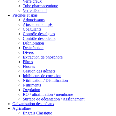
Verre creux
Tube pharmaceutique
Verre décoratif
Piscines et spas
Adoucissants
Ajustement du pH
Coagulants
Contrôle des algues
Contrôle des odeurs
Déchloration
Désinfection
Divers
Extraction de phosphore
Filtres
Fluores
Gestion des déchets
Inhibiteurs de corrosion
Nitriﬁcation / Dénitiﬁcation
Nutriments
Oxydation
RO / ultraﬁltration / membrane
Surface de décantation / Assèchement
Galvanisation des métaux
Agriculture
Engrais Classique