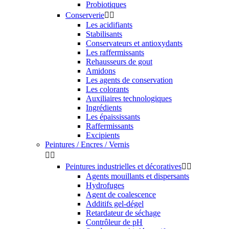
Probiotiques
Conserverie


Les acidifiants
Stabilisants
Conservateurs et antioxydants
Les raffermissants
Rehausseurs de gout
Amidons
Les agents de conservation
Les colorants
Auxiliaires technologiques
Ingrédients
Les épaississants
Raffermissants
Excipients
Peintures / Encres / Vernis


Peintures industrielles et décoratives


Agents mouillants et dispersants
Hydrofuges
Agent de coalescence
Additifs gel-dégel
Retardateur de séchage
Contrôleur de pH