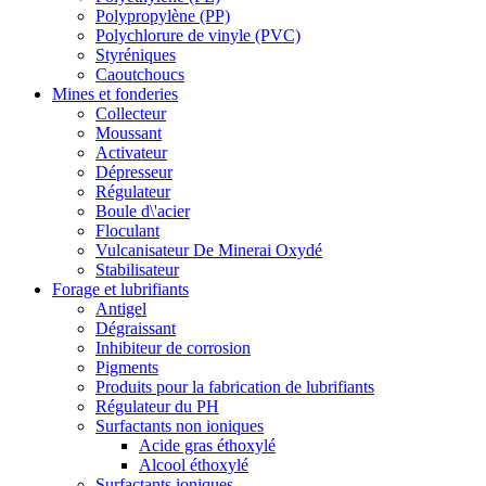
Polypropylène (PP)
Polychlorure de vinyle (PVC)
Styréniques
Caoutchoucs
Mines et fonderies
Collecteur
Moussant
Activateur
Dépresseur
Régulateur
Boule d\'acier
Floculant
Vulcanisateur De Minerai Oxydé
Stabilisateur
Forage et lubrifiants
Antigel
Dégraissant
Inhibiteur de corrosion
Pigments
Produits pour la fabrication de lubrifiants
Régulateur du PH
Surfactants non ioniques
Acide gras éthoxylé
Alcool éthoxylé
Surfactants ioniques