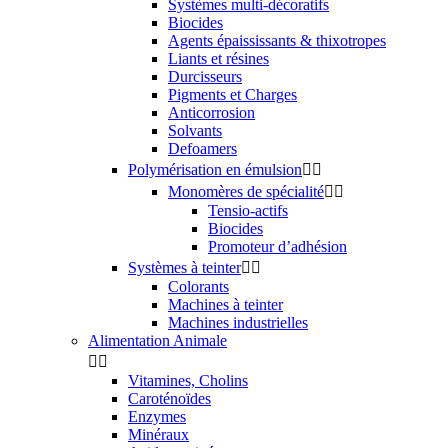
Systèmes multi-décoratifs
Biocides
Agents épaississants & thixotropes
Liants et résines
Durcisseurs
Pigments et Charges
Anticorrosion
Solvants
Defoamers
Polymérisation en émulsion


Monomères de spécialité


Tensio-actifs
Biocides
Promoteur d’adhésion
Systèmes à teinter


Colorants
Machines à teinter
Machines industrielles
Alimentation Animale


Vitamines, Cholins
Caroténoïdes
Enzymes
Minéraux