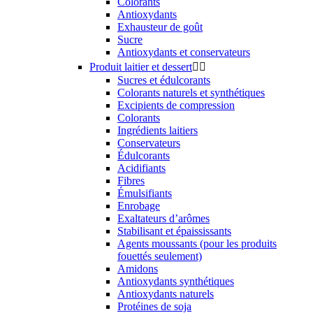
Colorants
Antioxydants
Exhausteur de goût
Sucre
Antioxydants et conservateurs
Produit laitier et dessert


Sucres et édulcorants
Colorants naturels et synthétiques
Excipients de compression
Colorants
Ingrédients laitiers
Conservateurs
Édulcorants
Acidifiants
Fibres
Émulsifiants
Enrobage
Exaltateurs d’arômes
Stabilisant et épaississants
Agents moussants (pour les produits
fouettés seulement)
Amidons
Antioxydants synthétiques
Antioxydants naturels
Protéines de soja