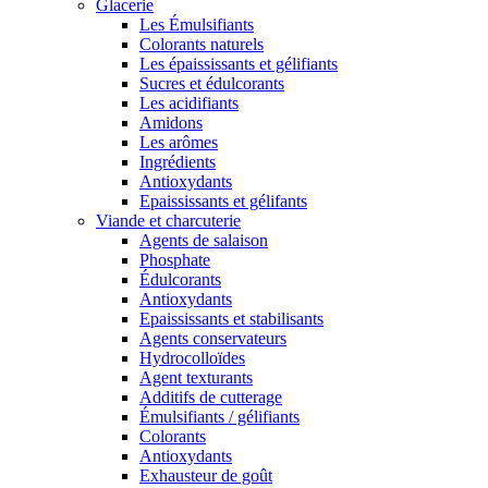
Glacerie
Les Émulsifiants
Colorants naturels
Les épaississants et gélifiants
Sucres et édulcorants
Les acidifiants
Amidons
Les arômes
Ingrédients
Antioxydants
Epaississants et gélifants
Viande et charcuterie
Agents de salaison
Phosphate
Édulcorants
Antioxydants
Epaississants et stabilisants
Agents conservateurs
Hydrocolloïdes
Agent texturants
Additifs de cutterage
Émulsifiants / gélifiants
Colorants
Antioxydants
Exhausteur de goût