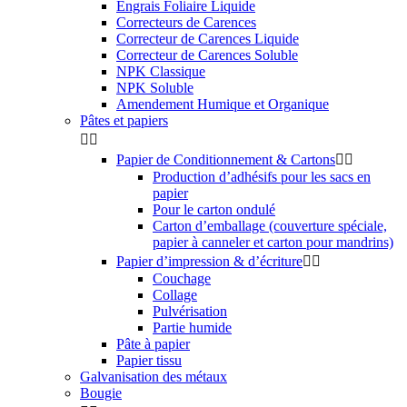
Engrais Foliaire Liquide
Correcteurs de Carences
Correcteur de Carences Liquide
Correcteur de Carences Soluble
NPK Classique
NPK Soluble
Amendement Humique et Organique
Pâtes et papiers


Papier de Conditionnement & Cartons


Production d’adhésifs pour les sacs en
papier
Pour le carton ondulé
Carton d’emballage (couverture spéciale,
papier à canneler et carton pour mandrins)
Papier d’impression & d’écriture


Couchage
Collage
Pulvérisation
Partie humide
Pâte à papier
Papier tissu
Galvanisation des métaux
Bougie