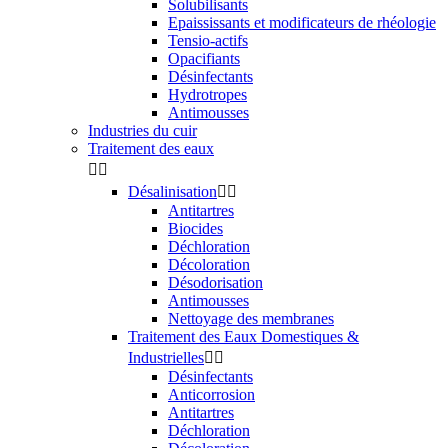
Solubilisants
Epaississants et modificateurs de rhéologie
Tensio-actifs
Opacifiants
Désinfectants
Hydrotropes
Antimousses
Industries du cuir
Traitement des eaux


Désalinisation


Antitartres
Biocides
Déchloration
Décoloration
Désodorisation
Antimousses
Nettoyage des membranes
Traitement des Eaux Domestiques &
Industrielles


Désinfectants
Anticorrosion
Antitartres
Déchloration