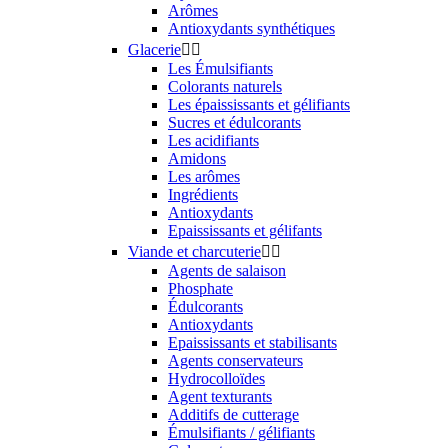
Arômes
Antioxydants synthétiques
Glacerie


Les Émulsifiants
Colorants naturels
Les épaississants et gélifiants
Sucres et édulcorants
Les acidifiants
Amidons
Les arômes
Ingrédients
Antioxydants
Epaississants et gélifants
Viande et charcuterie


Agents de salaison
Phosphate
Édulcorants
Antioxydants
Epaississants et stabilisants
Agents conservateurs
Hydrocolloïdes
Agent texturants
Additifs de cutterage
Émulsifiants / gélifiants