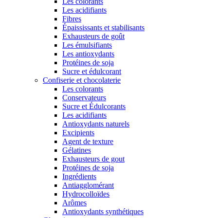
Les colorants
Les acidifiants
Fibres
Épaississants et stabilisants
Exhausteurs de goût
Les émulsifiants
Les antioxydants
Protéines de soja
Sucre et édulcorant
Confiserie et chocolaterie
Les colorants
Conservateurs
Sucre et Édulcorants
Les acidifiants
Antioxydants naturels
Excipients
Agent de texture
Gélatines
Exhausteurs de gout
Protéines de soja
Ingrédients
Antiagglomérant
Hydrocolloïdes
Arômes
Antioxydants synthétiques