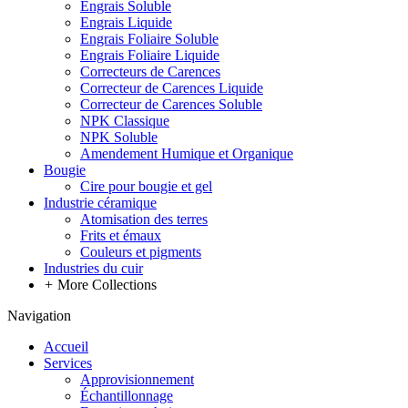
Engrais Soluble
Engrais Liquide
Engrais Foliaire Soluble
Engrais Foliaire Liquide
Correcteurs de Carences
Correcteur de Carences Liquide
Correcteur de Carences Soluble
NPK Classique
NPK Soluble
Amendement Humique et Organique
Bougie
Cire pour bougie et gel
Industrie céramique
Atomisation des terres
Frits et émaux
Couleurs et pigments
Industries du cuir
+
More Collections
Navigation
Accueil
Services
Approvisionnement
Échantillonnage