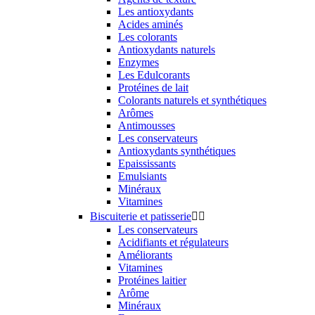
Les antioxydants
Acides aminés
Les colorants
Antioxydants naturels
Enzymes
Les Edulcorants
Protéines de lait
Colorants naturels et synthétiques
Arômes
Antimousses
Les conservateurs
Antioxydants synthétiques
Epaississants
Emulsiants
Minéraux
Vitamines
Biscuiterie et patisserie


Les conservateurs
Acidifiants et régulateurs
Améliorants
Vitamines
Protéines laitier
Arôme
Minéraux