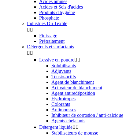
Acides aminés
Acides et Sels d'acides
Produits d'hygiène
Phosphate
Industries Du Textile


Finissage
Prétraitement
Détergents et surfactants


Lessive en poudre


Solubilisants
Adjuvants
Tensio-actifs
Agent de blanchiment
Activateur de blanchiment
Agent antiredéposition
Hydrotropes
Colorants
Antimousses
Inhibiteur de corrosion / anti-calcique
Agents chélatants
Détergent liquide


Stabilisateurs de mousse