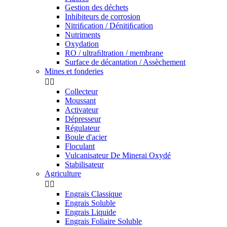
Gestion des déchets
Inhibiteurs de corrosion
Nitriﬁcation / Dénitiﬁcation
Nutriments
Oxydation
RO / ultraﬁltration / membrane
Surface de décantation / Assèchement
Mines et fonderies


Collecteur
Moussant
Activateur
Dépresseur
Régulateur
Boule d'acier
Floculant
Vulcanisateur De Minerai Oxydé
Stabilisateur
Agriculture


Engrais Classique
Engrais Soluble
Engrais Liquide
Engrais Foliaire Soluble