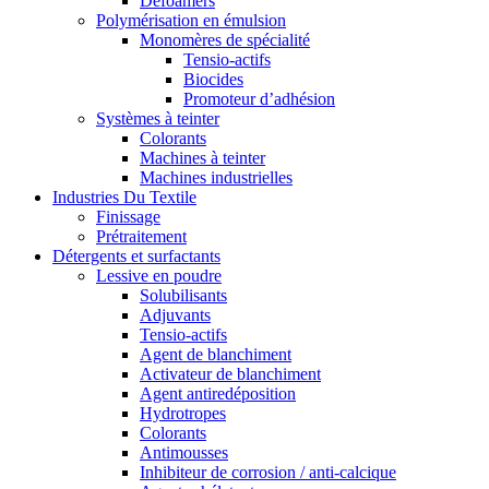
Defoamers
Polymérisation en émulsion
Monomères de spécialité
Tensio-actifs
Biocides
Promoteur d’adhésion
Systèmes à teinter
Colorants
Machines à teinter
Machines industrielles
Industries Du Textile
Finissage
Prétraitement
Détergents et surfactants
Lessive en poudre
Solubilisants
Adjuvants
Tensio-actifs
Agent de blanchiment
Activateur de blanchiment
Agent antiredéposition
Hydrotropes
Colorants
Antimousses
Inhibiteur de corrosion / anti-calcique