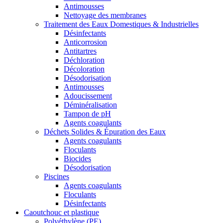
Antimousses
Nettoyage des membranes
Traitement des Eaux Domestiques & Industrielles
Désinfectants
Anticorrosion
Antitartres
Déchloration
Décoloration
Désodorisation
Antimousses
Adoucissement
Déminéralisation
Tampon de pH
Agents coagulants
Déchets Solides & Épuration des Eaux
Agents coagulants
Floculants
Biocides
Désodorisation
Piscines
Agents coagulants
Floculants
Désinfectants
Caoutchouc et plastique
Polyéthylène (PE)