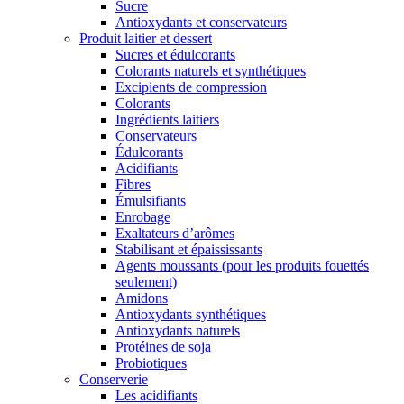
Sucre
Antioxydants et conservateurs
Produit laitier et dessert
Sucres et édulcorants
Colorants naturels et synthétiques
Excipients de compression
Colorants
Ingrédients laitiers
Conservateurs
Édulcorants
Acidifiants
Fibres
Émulsifiants
Enrobage
Exaltateurs d’arômes
Stabilisant et épaississants
Agents moussants (pour les produits fouettés
seulement)
Amidons
Antioxydants synthétiques
Antioxydants naturels
Protéines de soja
Probiotiques
Conserverie
Les acidifiants