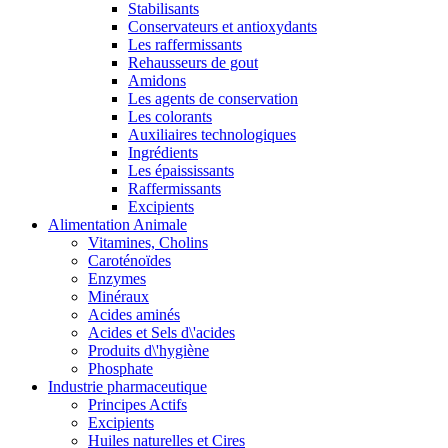
Stabilisants
Conservateurs et antioxydants
Les raffermissants
Rehausseurs de gout
Amidons
Les agents de conservation
Les colorants
Auxiliaires technologiques
Ingrédients
Les épaississants
Raffermissants
Excipients
Alimentation Animale
Vitamines, Cholins
Caroténoïdes
Enzymes
Minéraux
Acides aminés
Acides et Sels d\'acides
Produits d\'hygiène
Phosphate
Industrie pharmaceutique
Principes Actifs
Excipients
Huiles naturelles et Cires