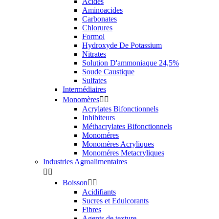
Acides
Aminoacides
Carbonates
Chlorures
Formol
Hydroxyde De Potassium
Nitrates
Solution D'ammoniaque 24,5%
Soude Caustique
Sulfates
Intermédiaires
Monomères


Acrylates Bifonctionnels
Inhibiteurs
Méthacrylates Bifonctionnels
Monoméres
Monoméres Acryliques
Monoméres Metacryliques
Industries Agroalimentaires


Boisson


Acidifiants
Sucres et Edulcorants
Fibres
Agents de texture