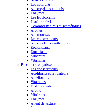
Acides aminés
Les colorants
Antioxydants naturels
Enzymes
Les Edulcorants
Protéines de lait
Colorants naturels et synthétiques
Arômes
Antimousses
Les conservateurs
Antioxydants synthétiques
Epaississants
Emulsiants
Minéraux
Vitamines
Biscuiterie et patisserie
Les conservateurs
Acidifiants et régulateurs
Améliorants
Vitamines
Protéines laitier
Arôme
Minéraux
Enzymes
Agent de texture