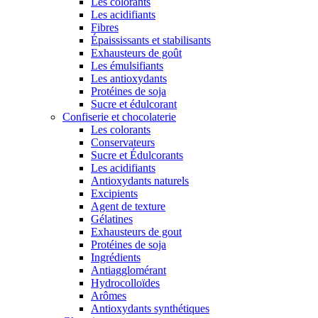
Les colorants
Les acidifiants
Fibres
Épaississants et stabilisants
Exhausteurs de goût
Les émulsifiants
Les antioxydants
Protéines de soja
Sucre et édulcorant
Confiserie et chocolaterie
Les colorants
Conservateurs
Sucre et Édulcorants
Les acidifiants
Antioxydants naturels
Excipients
Agent de texture
Gélatines
Exhausteurs de gout
Protéines de soja
Ingrédients
Antiagglomérant
Hydrocolloïdes
Arômes
Antioxydants synthétiques