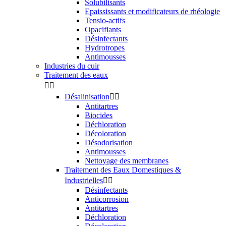
Solubilisants
Epaississants et modificateurs de rhéologie
Tensio-actifs
Opacifiants
Désinfectants
Hydrotropes
Antimousses
Industries du cuir
Traitement des eaux


Désalinisation


Antitartres
Biocides
Déchloration
Décoloration
Désodorisation
Antimousses
Nettoyage des membranes
Traitement des Eaux Domestiques &
Industrielles


Désinfectants
Anticorrosion
Antitartres
Déchloration