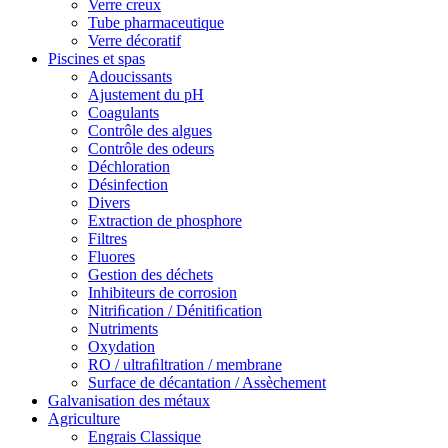
Verre creux
Tube pharmaceutique
Verre décoratif
Piscines et spas
Adoucissants
Ajustement du pH
Coagulants
Contrôle des algues
Contrôle des odeurs
Déchloration
Désinfection
Divers
Extraction de phosphore
Filtres
Fluores
Gestion des déchets
Inhibiteurs de corrosion
Nitriﬁcation / Dénitiﬁcation
Nutriments
Oxydation
RO / ultraﬁltration / membrane
Surface de décantation / Assèchement
Galvanisation des métaux
Agriculture
Engrais Classique