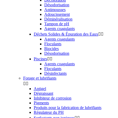
Décoloration
Désodorisation
Antimousses
Adoucissement
Déminéralisation
Tampon de pH
Agents coagulants
Déchets Solides & Épuration des Eaux


Agents coagulants
Floculants
Biocides
Désodorisation
Piscines


Agents coagulants
Floculants
Désinfectants
Forage et lubrifiants


Antigel
Dégraissant
Inhibiteur de corrosion
Pigments
Produits pour la fabrication de lubrifiants
Régulateur du PH
Surfactants non ioniques

