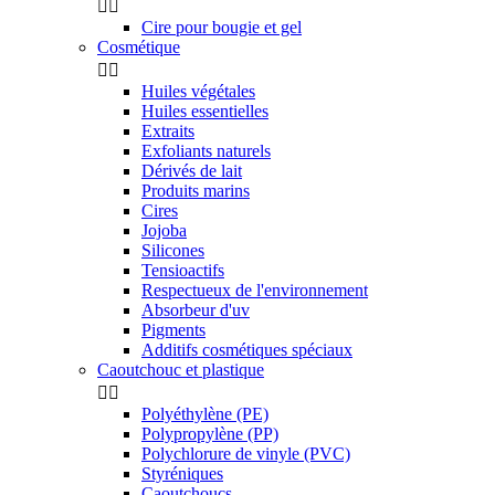


Cire pour bougie et gel
Cosmétique


Huiles végétales
Huiles essentielles
Extraits
Exfoliants naturels
Dérivés de lait
Produits marins
Cires
Jojoba
Silicones
Tensioactifs
Respectueux de l'environnement
Absorbeur d'uv
Pigments
Additifs cosmétiques spéciaux
Caoutchouc et plastique


Polyéthylène (PE)
Polypropylène (PP)
Polychlorure de vinyle (PVC)
Styréniques
Caoutchoucs