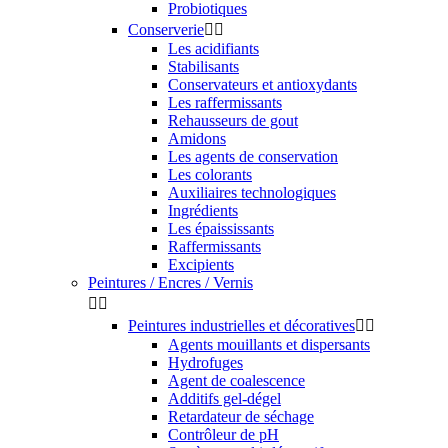
Probiotiques
Conserverie


Les acidifiants
Stabilisants
Conservateurs et antioxydants
Les raffermissants
Rehausseurs de gout
Amidons
Les agents de conservation
Les colorants
Auxiliaires technologiques
Ingrédients
Les épaississants
Raffermissants
Excipients
Peintures / Encres / Vernis


Peintures industrielles et décoratives


Agents mouillants et dispersants
Hydrofuges
Agent de coalescence
Additifs gel-dégel
Retardateur de séchage
Contrôleur de pH