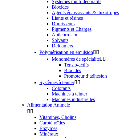
Systèmes multi-décoratifs
Biocides
Agents épaississants & thixotropes
Liants et résines
Durcisseurs
Pigments et Charges
Anticorrosion
Solvants
Defoamers
Polymérisation en émulsion


Monomères de spécialité


Tensio-actifs
Biocides
Promoteur d’adhésion
Systèmes à teinter


Colorants
Machines à teinter
Machines industrielles
Alimentation Animale


Vitamines, Cholins
Caroténoïdes
Enzymes
Minéraux