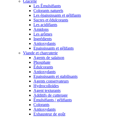
Glacerie
Les Émulsifiants
Colorants naturels
Les épaississants et gélifiants
Sucres et édulcorants
Les acidifiants
Amidons
Les arômes
Ingrédients
Antioxydants
Epaississants et gélifants
Viande et charcuterie
Agents de salaison
Phosphate
Édulcorants
Antioxydants
Epaississants et stabilisants
Agents conservateurs
Hydrocolloïdes
Agent texturants
Additifs de cutterage
Émulsifiants / gélifiants
Colorants
Antioxydants
Exhausteur de goût