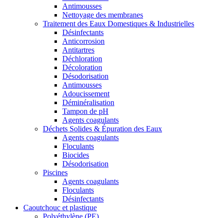
Antimousses
Nettoyage des membranes
Traitement des Eaux Domestiques & Industrielles
Désinfectants
Anticorrosion
Antitartres
Déchloration
Décoloration
Désodorisation
Antimousses
Adoucissement
Déminéralisation
Tampon de pH
Agents coagulants
Déchets Solides & Épuration des Eaux
Agents coagulants
Floculants
Biocides
Désodorisation
Piscines
Agents coagulants
Floculants
Désinfectants
Caoutchouc et plastique
Polyéthylène (PE)