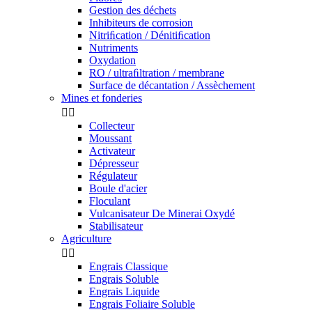
Gestion des déchets
Inhibiteurs de corrosion
Nitriﬁcation / Dénitiﬁcation
Nutriments
Oxydation
RO / ultraﬁltration / membrane
Surface de décantation / Assèchement
Mines et fonderies


Collecteur
Moussant
Activateur
Dépresseur
Régulateur
Boule d'acier
Floculant
Vulcanisateur De Minerai Oxydé
Stabilisateur
Agriculture


Engrais Classique
Engrais Soluble
Engrais Liquide
Engrais Foliaire Soluble