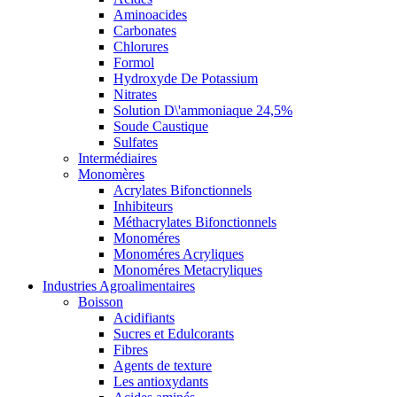
Aminoacides
Carbonates
Chlorures
Formol
Hydroxyde De Potassium
Nitrates
Solution D\'ammoniaque 24,5%
Soude Caustique
Sulfates
Intermédiaires
Monomères
Acrylates Bifonctionnels
Inhibiteurs
Méthacrylates Bifonctionnels
Monoméres
Monoméres Acryliques
Monoméres Metacryliques
Industries Agroalimentaires
Boisson
Acidifiants
Sucres et Edulcorants
Fibres
Agents de texture
Les antioxydants