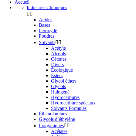
Accueil
Industries Chimiques


Acides
Bases
Peroxyde
Poudres
Solvants


Acétyle
Alcools
Cétones
Divers
Écologique
Esters
Glycol éthers
Glycols
Halogéné
Hydrocarbures
Hydrocarbure spéciaux
Solvants Formuiés
Éthanolamines
Glycols d’éthylène
Inorganiques


Acétates