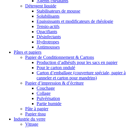
Agents chélatants
Détergent liquide
Stabilisateurs de mousse
Solubilisants
Epaississants et modificateurs de rhéologie
Tensio-actifs
Opacifiants
Désinfectants
Hydrotropes
Antimousses
Pâtes et papiers
Papier de Conditionnement & Cartons
Production d’adhésifs pour les sacs en papier
Pour le carton ondulé
Carton d’emballage (couverture spéciale, papier à
canneler et carton pour mandrins)
Papier d’impression & d’écriture
Couchage
Collage
Pulvérisation
Partie humide
Pâte à papier
Papier tissu
Industrie du verre
Vitrage