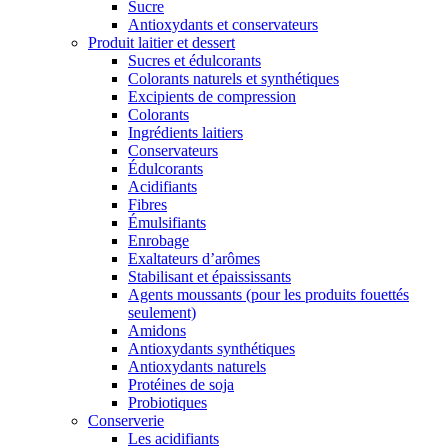
Sucre
Antioxydants et conservateurs
Produit laitier et dessert
Sucres et édulcorants
Colorants naturels et synthétiques
Excipients de compression
Colorants
Ingrédients laitiers
Conservateurs
Édulcorants
Acidifiants
Fibres
Émulsifiants
Enrobage
Exaltateurs d’arômes
Stabilisant et épaississants
Agents moussants (pour les produits fouettés
seulement)
Amidons
Antioxydants synthétiques
Antioxydants naturels
Protéines de soja
Probiotiques
Conserverie
Les acidifiants