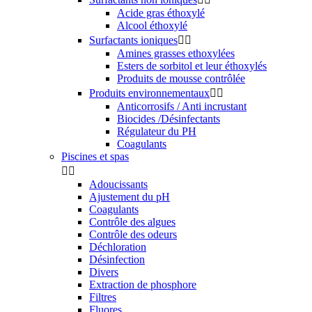
Acide gras éthoxylé
Alcool éthoxylé
Surfactants ioniques


Amines grasses ethoxylées
Esters de sorbitol et leur éthoxylés
Produits de mousse contrôlée
Produits environnementaux


Anticorrosifs / Anti incrustant
Biocides /Désinfectants
Régulateur du PH
Coagulants
Piscines et spas


Adoucissants
Ajustement du pH
Coagulants
Contrôle des algues
Contrôle des odeurs
Déchloration
Désinfection
Divers
Extraction de phosphore
Filtres
Fluores