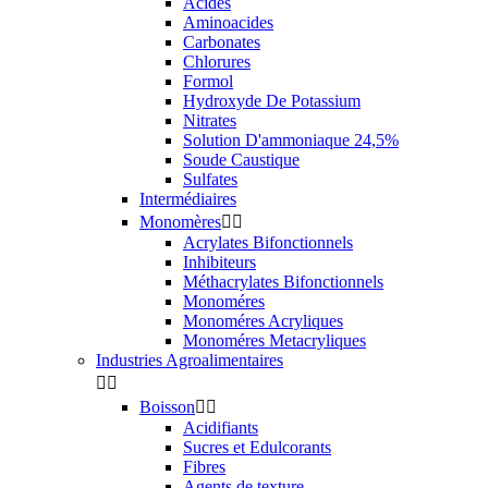
Acides
Aminoacides
Carbonates
Chlorures
Formol
Hydroxyde De Potassium
Nitrates
Solution D'ammoniaque 24,5%
Soude Caustique
Sulfates
Intermédiaires
Monomères


Acrylates Bifonctionnels
Inhibiteurs
Méthacrylates Bifonctionnels
Monoméres
Monoméres Acryliques
Monoméres Metacryliques
Industries Agroalimentaires


Boisson


Acidifiants
Sucres et Edulcorants
Fibres
Agents de texture