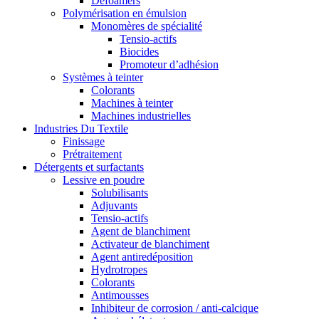
Defoamers
Polymérisation en émulsion
Monomères de spécialité
Tensio-actifs
Biocides
Promoteur d’adhésion
Systèmes à teinter
Colorants
Machines à teinter
Machines industrielles
Industries Du Textile
Finissage
Prétraitement
Détergents et surfactants
Lessive en poudre
Solubilisants
Adjuvants
Tensio-actifs
Agent de blanchiment
Activateur de blanchiment
Agent antiredéposition
Hydrotropes
Colorants
Antimousses
Inhibiteur de corrosion / anti-calcique