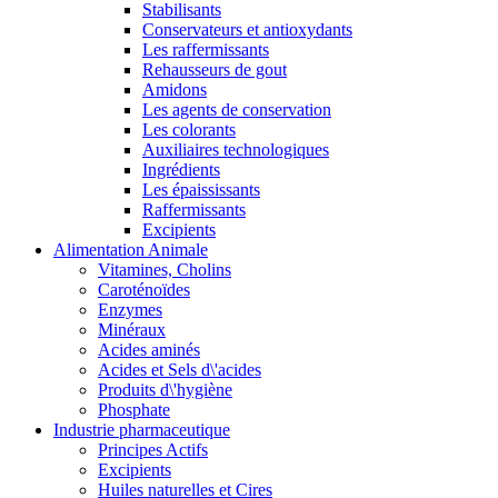
Stabilisants
Conservateurs et antioxydants
Les raffermissants
Rehausseurs de gout
Amidons
Les agents de conservation
Les colorants
Auxiliaires technologiques
Ingrédients
Les épaississants
Raffermissants
Excipients
Alimentation Animale
Vitamines, Cholins
Caroténoïdes
Enzymes
Minéraux
Acides aminés
Acides et Sels d\'acides
Produits d\'hygiène
Phosphate
Industrie pharmaceutique
Principes Actifs
Excipients
Huiles naturelles et Cires