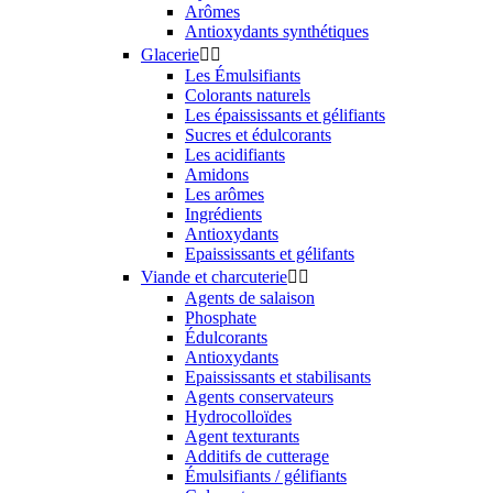
Arômes
Antioxydants synthétiques
Glacerie


Les Émulsifiants
Colorants naturels
Les épaississants et gélifiants
Sucres et édulcorants
Les acidifiants
Amidons
Les arômes
Ingrédients
Antioxydants
Epaississants et gélifants
Viande et charcuterie


Agents de salaison
Phosphate
Édulcorants
Antioxydants
Epaississants et stabilisants
Agents conservateurs
Hydrocolloïdes
Agent texturants
Additifs de cutterage
Émulsifiants / gélifiants