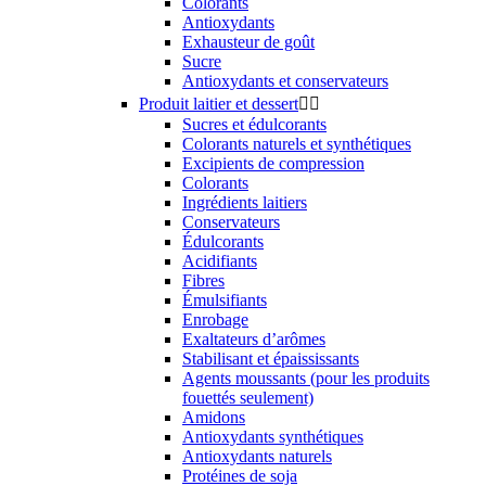
Colorants
Antioxydants
Exhausteur de goût
Sucre
Antioxydants et conservateurs
Produit laitier et dessert


Sucres et édulcorants
Colorants naturels et synthétiques
Excipients de compression
Colorants
Ingrédients laitiers
Conservateurs
Édulcorants
Acidifiants
Fibres
Émulsifiants
Enrobage
Exaltateurs d’arômes
Stabilisant et épaississants
Agents moussants (pour les produits
fouettés seulement)
Amidons
Antioxydants synthétiques
Antioxydants naturels
Protéines de soja