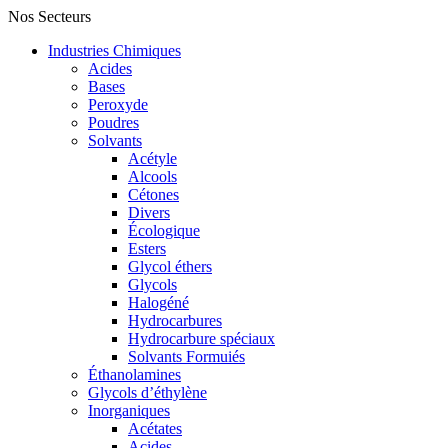
Nos Secteurs
Industries Chimiques
Acides
Bases
Peroxyde
Poudres
Solvants
Acétyle
Alcools
Cétones
Divers
Écologique
Esters
Glycol éthers
Glycols
Halogéné
Hydrocarbures
Hydrocarbure spéciaux
Solvants Formuiés
Éthanolamines
Glycols d’éthylène
Inorganiques
Acétates
Acides