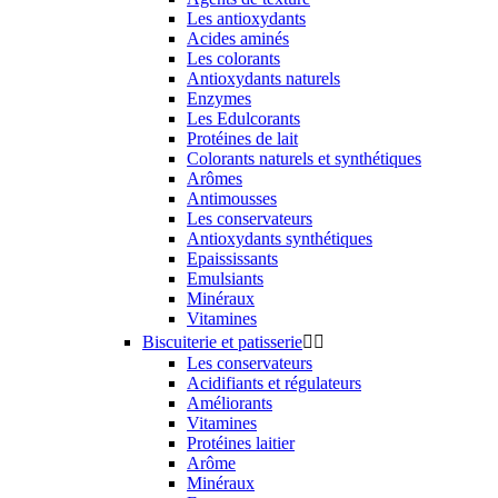
Les antioxydants
Acides aminés
Les colorants
Antioxydants naturels
Enzymes
Les Edulcorants
Protéines de lait
Colorants naturels et synthétiques
Arômes
Antimousses
Les conservateurs
Antioxydants synthétiques
Epaississants
Emulsiants
Minéraux
Vitamines
Biscuiterie et patisserie


Les conservateurs
Acidifiants et régulateurs
Améliorants
Vitamines
Protéines laitier
Arôme
Minéraux