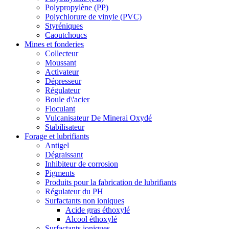
Polypropylène (PP)
Polychlorure de vinyle (PVC)
Styréniques
Caoutchoucs
Mines et fonderies
Collecteur
Moussant
Activateur
Dépresseur
Régulateur
Boule d\'acier
Floculant
Vulcanisateur De Minerai Oxydé
Stabilisateur
Forage et lubrifiants
Antigel
Dégraissant
Inhibiteur de corrosion
Pigments
Produits pour la fabrication de lubrifiants
Régulateur du PH
Surfactants non ioniques
Acide gras éthoxylé
Alcool éthoxylé
Surfactants ioniques