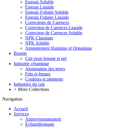
Engrais Soluble
Engrais Liquide
Engrais Foliaire Soluble
Engrais Foliaire Liquide
Correcteurs de Carences
Correcteur de Carences Liquide
Correcteur de Carences Soluble
NPK Classique
NPK Soluble
Amendement Humique et Organique
Bougie
Cire pour bougie et gel
Industrie céramique
Atomisation des terres
Frits et émaux
Couleurs et pigments
Industries du cuir
+
More Collections
Navigation
Accueil
Services
Approvisionnement
Échantillonnage