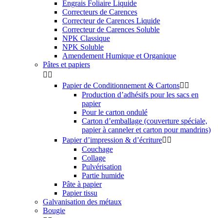
Engrais Foliaire Liquide
Correcteurs de Carences
Correcteur de Carences Liquide
Correcteur de Carences Soluble
NPK Classique
NPK Soluble
Amendement Humique et Organique
Pâtes et papiers


Papier de Conditionnement & Cartons


Production d’adhésifs pour les sacs en
papier
Pour le carton ondulé
Carton d’emballage (couverture spéciale,
papier à canneler et carton pour mandrins)
Papier d’impression & d’écriture


Couchage
Collage
Pulvérisation
Partie humide
Pâte à papier
Papier tissu
Galvanisation des métaux
Bougie