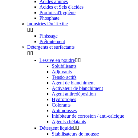
Acides aminés
Acides et Sels d'acides
Produits d'hygiène
Phosphate
Industries Du Textile


Finissage
Prétraitement
Détergents et surfactants


Lessive en poudre


Solubilisants
Adjuvants
Tensio-actifs
Agent de blanchiment
Activateur de blanchiment
Agent antiredéposition
Hydrotropes
Colorants
Antimousses
Inhibiteur de corrosion / anti-calcique
Agents chélatants
Détergent liquide


Stabilisateurs de mousse