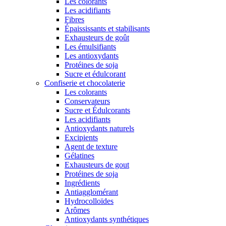
Les colorants
Les acidifiants
Fibres
Épaississants et stabilisants
Exhausteurs de goût
Les émulsifiants
Les antioxydants
Protéines de soja
Sucre et édulcorant
Confiserie et chocolaterie
Les colorants
Conservateurs
Sucre et Édulcorants
Les acidifiants
Antioxydants naturels
Excipients
Agent de texture
Gélatines
Exhausteurs de gout
Protéines de soja
Ingrédients
Antiagglomérant
Hydrocolloïdes
Arômes
Antioxydants synthétiques