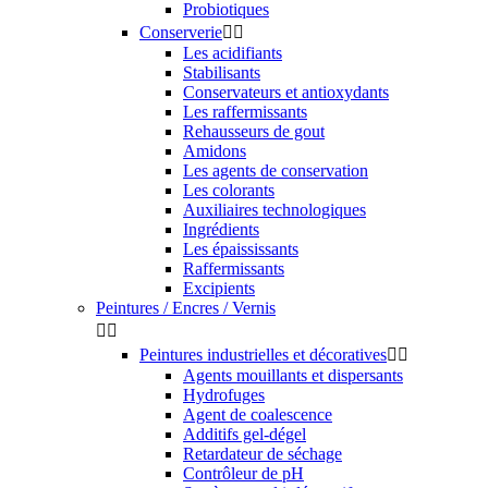
Probiotiques
Conserverie


Les acidifiants
Stabilisants
Conservateurs et antioxydants
Les raffermissants
Rehausseurs de gout
Amidons
Les agents de conservation
Les colorants
Auxiliaires technologiques
Ingrédients
Les épaississants
Raffermissants
Excipients
Peintures / Encres / Vernis


Peintures industrielles et décoratives


Agents mouillants et dispersants
Hydrofuges
Agent de coalescence
Additifs gel-dégel
Retardateur de séchage
Contrôleur de pH