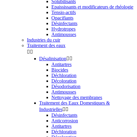
Solubilisants
Epaississants et modificateurs de rhéologie
Tensio-actifs
Opacifiants
Désinfectants
Hydrotropes
Antimousses
Industries du cuir
Traitement des eaux


Désalinisation


Antitartres
Biocides
Déchloration
Décoloration
Désodorisation
Antimousses
Nettoyage des membranes
Traitement des Eaux Domestiques &
Industrielles


Désinfectants
Anticorrosion
Antitartres
Déchloration