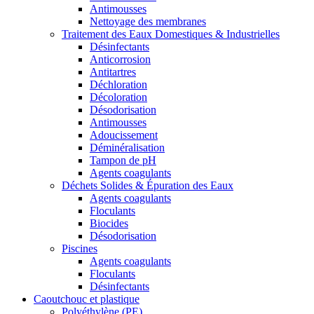
Antimousses
Nettoyage des membranes
Traitement des Eaux Domestiques & Industrielles
Désinfectants
Anticorrosion
Antitartres
Déchloration
Décoloration
Désodorisation
Antimousses
Adoucissement
Déminéralisation
Tampon de pH
Agents coagulants
Déchets Solides & Épuration des Eaux
Agents coagulants
Floculants
Biocides
Désodorisation
Piscines
Agents coagulants
Floculants
Désinfectants
Caoutchouc et plastique
Polyéthylène (PE)