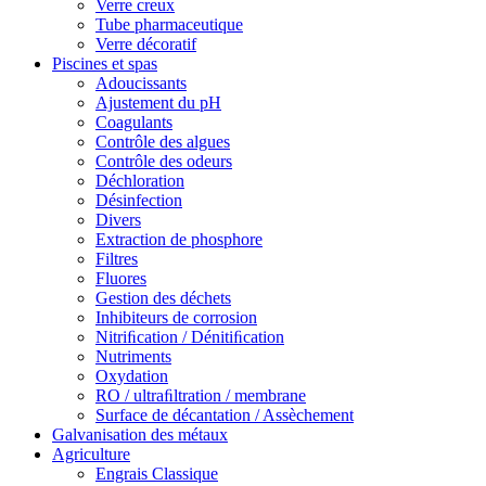
Verre creux
Tube pharmaceutique
Verre décoratif
Piscines et spas
Adoucissants
Ajustement du pH
Coagulants
Contrôle des algues
Contrôle des odeurs
Déchloration
Désinfection
Divers
Extraction de phosphore
Filtres
Fluores
Gestion des déchets
Inhibiteurs de corrosion
Nitriﬁcation / Dénitiﬁcation
Nutriments
Oxydation
RO / ultraﬁltration / membrane
Surface de décantation / Assèchement
Galvanisation des métaux
Agriculture
Engrais Classique