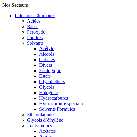
Nos Secteurs
Industries Chimiques
Acides
Bases
Peroxyde
Poudres
Solvants
Acétyle
Alcools
Cétones
Divers
Écologique
Esters
Glycol éthers
Glycols
Halogéné
Hydrocarbures
Hydrocarbure spéciaux
Solvants Formuiés
Éthanolamines
Glycols d’éthylène
Inorganiques
Acétates
Acides