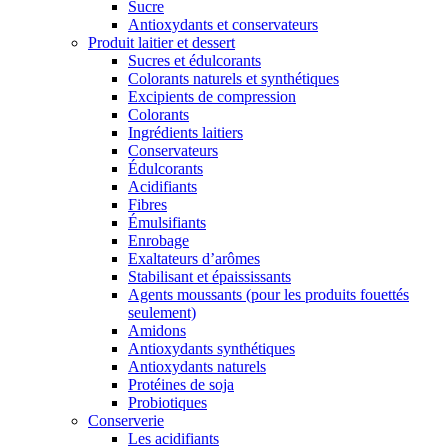
Sucre
Antioxydants et conservateurs
Produit laitier et dessert
Sucres et édulcorants
Colorants naturels et synthétiques
Excipients de compression
Colorants
Ingrédients laitiers
Conservateurs
Édulcorants
Acidifiants
Fibres
Émulsifiants
Enrobage
Exaltateurs d’arômes
Stabilisant et épaississants
Agents moussants (pour les produits fouettés
seulement)
Amidons
Antioxydants synthétiques
Antioxydants naturels
Protéines de soja
Probiotiques
Conserverie
Les acidifiants