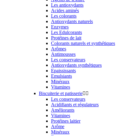
Les antioxydants
Acides aminés
Les colorants
Antioxydants naturels
Enzymes
Les Edulcorants
Protéines de lait
Colorants naturels et synthétiques
Arômes
Antimousses
Les conservateurs
Antioxydants synthétiques
Epaississants
Emulsiants
Minéraux
Vitamines
Biscuiterie et patisserie


Les conservateurs
Acidifiants et régulateurs
Améliorants
Vitamines
Protéines laitier
Arôme
Minéraux