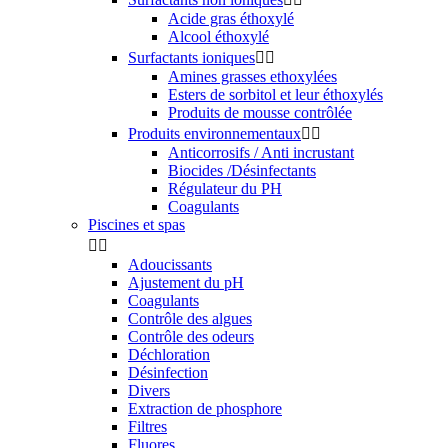
Acide gras éthoxylé
Alcool éthoxylé
Surfactants ioniques


Amines grasses ethoxylées
Esters de sorbitol et leur éthoxylés
Produits de mousse contrôlée
Produits environnementaux


Anticorrosifs / Anti incrustant
Biocides /Désinfectants
Régulateur du PH
Coagulants
Piscines et spas


Adoucissants
Ajustement du pH
Coagulants
Contrôle des algues
Contrôle des odeurs
Déchloration
Désinfection
Divers
Extraction de phosphore
Filtres
Fluores