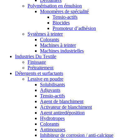
Defoamers
Polymérisation en émulsion
Monomères de spécialité
Tensio-actifs
Biocides
Promoteur d’adhésion
Systèmes à teinter
Colorants
Machines à teinter
Machines industrielles
Industries Du Textile
Finissage
Prétraitement
Détergents et surfactants
Lessive en poudre
Solubilisants
Adjuvants
Tensio-actifs
Agent de blanchiment
Activateur de blanchiment
Agent antiredéposition
Hydrotropes
Colorants
Antimousses
Inhibiteur de corrosion / anti-calcique