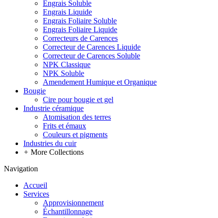
Engrais Soluble
Engrais Liquide
Engrais Foliaire Soluble
Engrais Foliaire Liquide
Correcteurs de Carences
Correcteur de Carences Liquide
Correcteur de Carences Soluble
NPK Classique
NPK Soluble
Amendement Humique et Organique
Bougie
Cire pour bougie et gel
Industrie céramique
Atomisation des terres
Frits et émaux
Couleurs et pigments
Industries du cuir
+
More Collections
Navigation
Accueil
Services
Approvisionnement
Échantillonnage