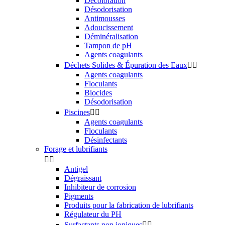
Décoloration
Désodorisation
Antimousses
Adoucissement
Déminéralisation
Tampon de pH
Agents coagulants
Déchets Solides & Épuration des Eaux


Agents coagulants
Floculants
Biocides
Désodorisation
Piscines


Agents coagulants
Floculants
Désinfectants
Forage et lubrifiants


Antigel
Dégraissant
Inhibiteur de corrosion
Pigments
Produits pour la fabrication de lubrifiants
Régulateur du PH
Surfactants non ioniques

