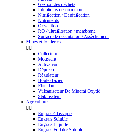
Gestion des déchets
Inhibiteurs de corrosion
Nitriﬁcation / Dénitiﬁcation
Nutriments
Oxydation
RO / ultraﬁltration / membrane
Surface de décantation / Assèchement
Mines et fonderies


Collecteur
Moussant
Activateur
Dépresseur
Régulateur
Boule d'acier
Floculant
Vulcanisateur De Minerai Oxydé
Stabilisateur
Agriculture


Engrais Classique
Engrais Soluble
Engrais Liquide
Engrais Foliaire Soluble