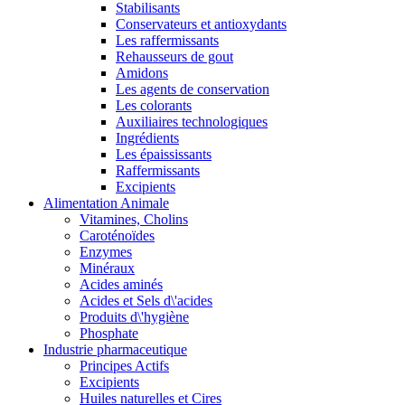
Stabilisants
Conservateurs et antioxydants
Les raffermissants
Rehausseurs de gout
Amidons
Les agents de conservation
Les colorants
Auxiliaires technologiques
Ingrédients
Les épaississants
Raffermissants
Excipients
Alimentation Animale
Vitamines, Cholins
Caroténoïdes
Enzymes
Minéraux
Acides aminés
Acides et Sels d\'acides
Produits d\'hygiène
Phosphate
Industrie pharmaceutique
Principes Actifs
Excipients
Huiles naturelles et Cires