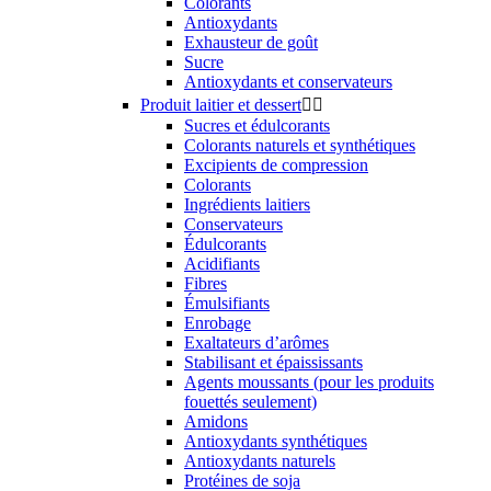
Colorants
Antioxydants
Exhausteur de goût
Sucre
Antioxydants et conservateurs
Produit laitier et dessert


Sucres et édulcorants
Colorants naturels et synthétiques
Excipients de compression
Colorants
Ingrédients laitiers
Conservateurs
Édulcorants
Acidifiants
Fibres
Émulsifiants
Enrobage
Exaltateurs d’arômes
Stabilisant et épaississants
Agents moussants (pour les produits
fouettés seulement)
Amidons
Antioxydants synthétiques
Antioxydants naturels
Protéines de soja