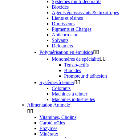
Systèmes multi-décoratifs
Biocides
Agents épaississants & thixotropes
Liants et résines
Durcisseurs
Pigments et Charges
Anticorrosion
Solvants
Defoamers
Polymérisation en émulsion


Monomères de spécialité


Tensio-actifs
Biocides
Promoteur d’adhésion
Systèmes à teinter


Colorants
Machines à teinter
Machines industrielles
Alimentation Animale


Vitamines, Cholins
Caroténoïdes
Enzymes
Minéraux