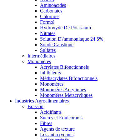
Aminoacides
Carbonates
Chlorures
Formol
Hydroxyde De Potassium
Nitrates
Solution D\'ammoniaque 24,5%
Soude Caustique
Sulfates
Intermédiaires
Monomères
Acrylates Bifonctionnels
Inhibiteurs
Méthacrylates Bifonctionnels
Monoméres
Monoméres Acryliques
Monoméres Metacryliques
Industries Agroalimentaires
Boisson
Acidifiants
Sucres et Edulcorants
Fibres
Agents de texture
Les antioxydants