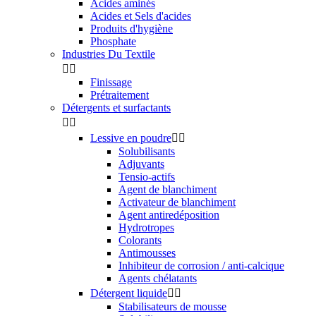
Acides aminés
Acides et Sels d'acides
Produits d'hygiène
Phosphate
Industries Du Textile


Finissage
Prétraitement
Détergents et surfactants


Lessive en poudre


Solubilisants
Adjuvants
Tensio-actifs
Agent de blanchiment
Activateur de blanchiment
Agent antiredéposition
Hydrotropes
Colorants
Antimousses
Inhibiteur de corrosion / anti-calcique
Agents chélatants
Détergent liquide


Stabilisateurs de mousse