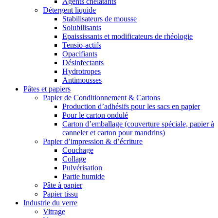
Agents chélatants
Détergent liquide
Stabilisateurs de mousse
Solubilisants
Epaississants et modificateurs de rhéologie
Tensio-actifs
Opacifiants
Désinfectants
Hydrotropes
Antimousses
Pâtes et papiers
Papier de Conditionnement & Cartons
Production d’adhésifs pour les sacs en papier
Pour le carton ondulé
Carton d’emballage (couverture spéciale, papier à
canneler et carton pour mandrins)
Papier d’impression & d’écriture
Couchage
Collage
Pulvérisation
Partie humide
Pâte à papier
Papier tissu
Industrie du verre
Vitrage