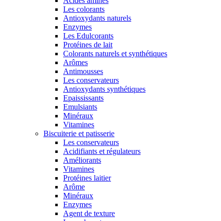
Acides aminés
Les colorants
Antioxydants naturels
Enzymes
Les Edulcorants
Protéines de lait
Colorants naturels et synthétiques
Arômes
Antimousses
Les conservateurs
Antioxydants synthétiques
Epaississants
Emulsiants
Minéraux
Vitamines
Biscuiterie et patisserie
Les conservateurs
Acidifiants et régulateurs
Améliorants
Vitamines
Protéines laitier
Arôme
Minéraux
Enzymes
Agent de texture