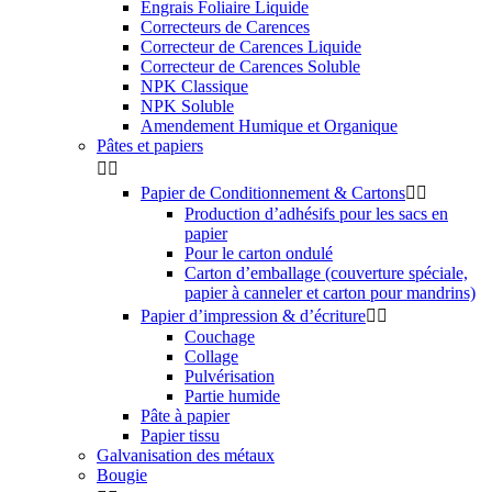
Engrais Foliaire Liquide
Correcteurs de Carences
Correcteur de Carences Liquide
Correcteur de Carences Soluble
NPK Classique
NPK Soluble
Amendement Humique et Organique
Pâtes et papiers


Papier de Conditionnement & Cartons


Production d’adhésifs pour les sacs en
papier
Pour le carton ondulé
Carton d’emballage (couverture spéciale,
papier à canneler et carton pour mandrins)
Papier d’impression & d’écriture


Couchage
Collage
Pulvérisation
Partie humide
Pâte à papier
Papier tissu
Galvanisation des métaux
Bougie