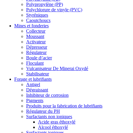
Polypropylène (PP)
Polychlorure de vinyle (PVC)
Styréniques
Caoutchoucs
Mines et fonderies
Collecteur
Moussant
Activateur
Dépresseur
Régulateur
Boule d\'acier
Floculant
Vulcanisateur De Minerai Oxydé
Stabilisateur
Forage et lubrifiants
Antigel
Dégraissant
Inhibiteur de corrosion
Pigments
Produits pour la fabrication de lubrifiants
Régulateur du PH
Surfactants non ioniques
Acide gras éthoxylé
Alcool éthoxylé
Surfactants ioniques