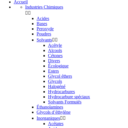
Accueil
Industries Chimiques


Acides
Bases
Peroxyde
Poudres
Solvants


Acétyle
Alcools
Cétones
Divers
Écologique
Esters
Glycol éthers
Glycols
Halogéné
Hydrocarbures
Hydrocarbure spéciaux
Solvants Formuiés
Éthanolamines
Glycols d’éthylène
Inorganiques


Acétates