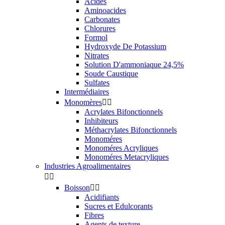
Acides
Aminoacides
Carbonates
Chlorures
Formol
Hydroxyde De Potassium
Nitrates
Solution D'ammoniaque 24,5%
Soude Caustique
Sulfates
Intermédiaires
Monomères


Acrylates Bifonctionnels
Inhibiteurs
Méthacrylates Bifonctionnels
Monoméres
Monoméres Acryliques
Monoméres Metacryliques
Industries Agroalimentaires


Boisson


Acidifiants
Sucres et Edulcorants
Fibres
Agents de texture