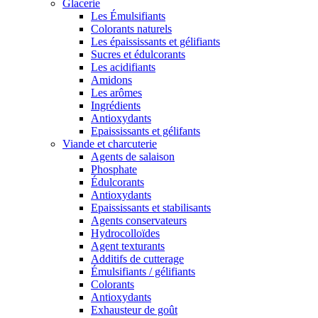
Glacerie
Les Émulsifiants
Colorants naturels
Les épaississants et gélifiants
Sucres et édulcorants
Les acidifiants
Amidons
Les arômes
Ingrédients
Antioxydants
Epaississants et gélifants
Viande et charcuterie
Agents de salaison
Phosphate
Édulcorants
Antioxydants
Epaississants et stabilisants
Agents conservateurs
Hydrocolloïdes
Agent texturants
Additifs de cutterage
Émulsifiants / gélifiants
Colorants
Antioxydants
Exhausteur de goût