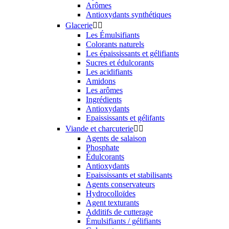
Arômes
Antioxydants synthétiques
Glacerie


Les Émulsifiants
Colorants naturels
Les épaississants et gélifiants
Sucres et édulcorants
Les acidifiants
Amidons
Les arômes
Ingrédients
Antioxydants
Epaississants et gélifants
Viande et charcuterie


Agents de salaison
Phosphate
Édulcorants
Antioxydants
Epaississants et stabilisants
Agents conservateurs
Hydrocolloïdes
Agent texturants
Additifs de cutterage
Émulsifiants / gélifiants