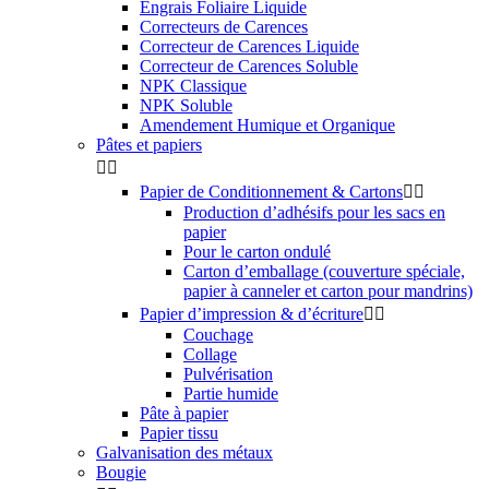
Engrais Foliaire Liquide
Correcteurs de Carences
Correcteur de Carences Liquide
Correcteur de Carences Soluble
NPK Classique
NPK Soluble
Amendement Humique et Organique
Pâtes et papiers


Papier de Conditionnement & Cartons


Production d’adhésifs pour les sacs en
papier
Pour le carton ondulé
Carton d’emballage (couverture spéciale,
papier à canneler et carton pour mandrins)
Papier d’impression & d’écriture


Couchage
Collage
Pulvérisation
Partie humide
Pâte à papier
Papier tissu
Galvanisation des métaux
Bougie