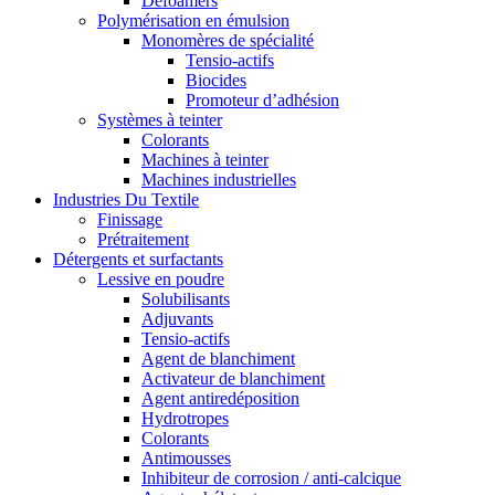
Defoamers
Polymérisation en émulsion
Monomères de spécialité
Tensio-actifs
Biocides
Promoteur d’adhésion
Systèmes à teinter
Colorants
Machines à teinter
Machines industrielles
Industries Du Textile
Finissage
Prétraitement
Détergents et surfactants
Lessive en poudre
Solubilisants
Adjuvants
Tensio-actifs
Agent de blanchiment
Activateur de blanchiment
Agent antiredéposition
Hydrotropes
Colorants
Antimousses
Inhibiteur de corrosion / anti-calcique