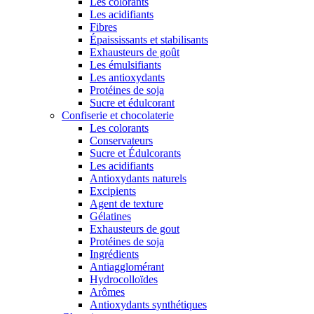
Les colorants
Les acidifiants
Fibres
Épaississants et stabilisants
Exhausteurs de goût
Les émulsifiants
Les antioxydants
Protéines de soja
Sucre et édulcorant
Confiserie et chocolaterie
Les colorants
Conservateurs
Sucre et Édulcorants
Les acidifiants
Antioxydants naturels
Excipients
Agent de texture
Gélatines
Exhausteurs de gout
Protéines de soja
Ingrédients
Antiagglomérant
Hydrocolloïdes
Arômes
Antioxydants synthétiques