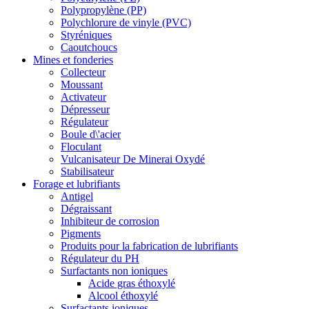
Polypropylène (PP)
Polychlorure de vinyle (PVC)
Styréniques
Caoutchoucs
Mines et fonderies
Collecteur
Moussant
Activateur
Dépresseur
Régulateur
Boule d\'acier
Floculant
Vulcanisateur De Minerai Oxydé
Stabilisateur
Forage et lubrifiants
Antigel
Dégraissant
Inhibiteur de corrosion
Pigments
Produits pour la fabrication de lubrifiants
Régulateur du PH
Surfactants non ioniques
Acide gras éthoxylé
Alcool éthoxylé
Surfactants ioniques