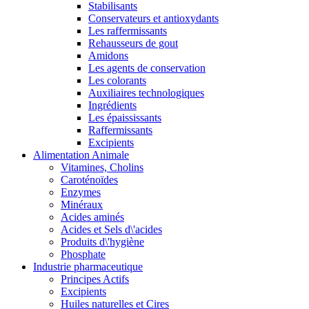
Stabilisants
Conservateurs et antioxydants
Les raffermissants
Rehausseurs de gout
Amidons
Les agents de conservation
Les colorants
Auxiliaires technologiques
Ingrédients
Les épaississants
Raffermissants
Excipients
Alimentation Animale
Vitamines, Cholins
Caroténoïdes
Enzymes
Minéraux
Acides aminés
Acides et Sels d\'acides
Produits d\'hygiène
Phosphate
Industrie pharmaceutique
Principes Actifs
Excipients
Huiles naturelles et Cires