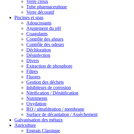
Verre creux
Tube pharmaceutique
Verre décoratif
Piscines et spas
Adoucissants
Ajustement du pH
Coagulants
Contrôle des algues
Contrôle des odeurs
Déchloration
Désinfection
Divers
Extraction de phosphore
Filtres
Fluores
Gestion des déchets
Inhibiteurs de corrosion
Nitriﬁcation / Dénitiﬁcation
Nutriments
Oxydation
RO / ultraﬁltration / membrane
Surface de décantation / Assèchement
Galvanisation des métaux
Agriculture
Engrais Classique