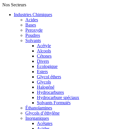
Nos Secteurs
Industries Chimiques
Acides
Bases
Peroxyde
Poudres
Solvants
Acétyle
Alcools
Cétones
Divers
Écologique
Esters
Glycol éthers
Glycols
Halogéné
Hydrocarbures
Hydrocarbure spéciaux
Solvants Formuiés
Éthanolamines
Glycols d’éthylène
Inorganiques
Acétates
Acides