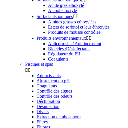
Acide gras éthoxylé
Alcool éthoxylé
Surfactants ioniques


Amines grasses ethoxylées
Esters de sorbitol et leur éthoxylés
Produits de mousse contrôlée
Produits environnementaux


Anticorrosifs / Anti incrustant
Biocides /Désinfectants
Régulateur du PH
Coagulants
Piscines et spas


Adoucissants
Ajustement du pH
Coagulants
Contrôle des algues
Contrôle des odeurs
Déchloration
Désinfection
Divers
Extraction de phosphore
Filtres
Fluores