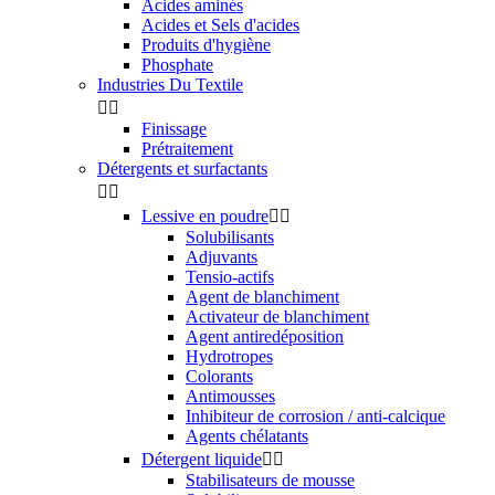
Acides aminés
Acides et Sels d'acides
Produits d'hygiène
Phosphate
Industries Du Textile


Finissage
Prétraitement
Détergents et surfactants


Lessive en poudre


Solubilisants
Adjuvants
Tensio-actifs
Agent de blanchiment
Activateur de blanchiment
Agent antiredéposition
Hydrotropes
Colorants
Antimousses
Inhibiteur de corrosion / anti-calcique
Agents chélatants
Détergent liquide


Stabilisateurs de mousse