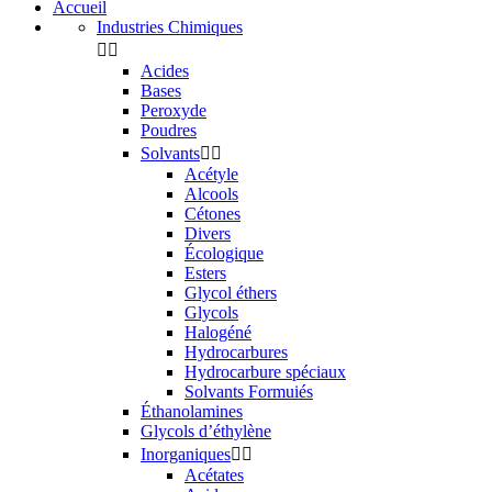
Accueil
Industries Chimiques


Acides
Bases
Peroxyde
Poudres
Solvants


Acétyle
Alcools
Cétones
Divers
Écologique
Esters
Glycol éthers
Glycols
Halogéné
Hydrocarbures
Hydrocarbure spéciaux
Solvants Formuiés
Éthanolamines
Glycols d’éthylène
Inorganiques


Acétates