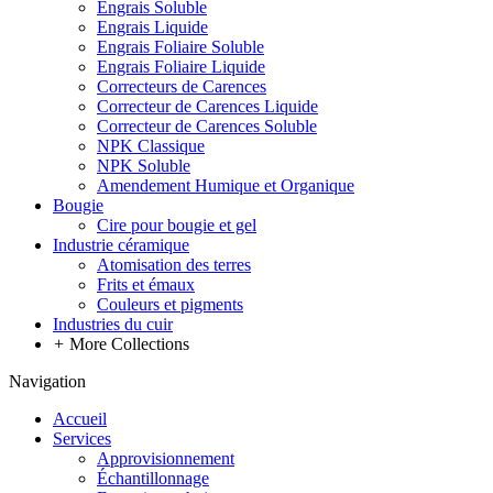
Engrais Soluble
Engrais Liquide
Engrais Foliaire Soluble
Engrais Foliaire Liquide
Correcteurs de Carences
Correcteur de Carences Liquide
Correcteur de Carences Soluble
NPK Classique
NPK Soluble
Amendement Humique et Organique
Bougie
Cire pour bougie et gel
Industrie céramique
Atomisation des terres
Frits et émaux
Couleurs et pigments
Industries du cuir
+
More Collections
Navigation
Accueil
Services
Approvisionnement
Échantillonnage