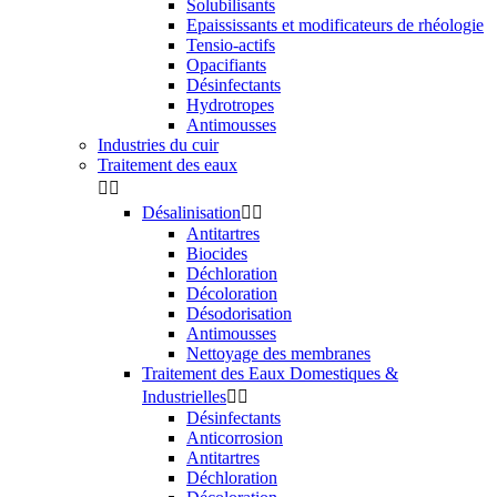
Solubilisants
Epaississants et modificateurs de rhéologie
Tensio-actifs
Opacifiants
Désinfectants
Hydrotropes
Antimousses
Industries du cuir
Traitement des eaux


Désalinisation


Antitartres
Biocides
Déchloration
Décoloration
Désodorisation
Antimousses
Nettoyage des membranes
Traitement des Eaux Domestiques &
Industrielles


Désinfectants
Anticorrosion
Antitartres
Déchloration