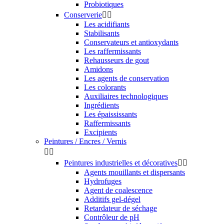
Probiotiques
Conserverie


Les acidifiants
Stabilisants
Conservateurs et antioxydants
Les raffermissants
Rehausseurs de gout
Amidons
Les agents de conservation
Les colorants
Auxiliaires technologiques
Ingrédients
Les épaississants
Raffermissants
Excipients
Peintures / Encres / Vernis


Peintures industrielles et décoratives


Agents mouillants et dispersants
Hydrofuges
Agent de coalescence
Additifs gel-dégel
Retardateur de séchage
Contrôleur de pH