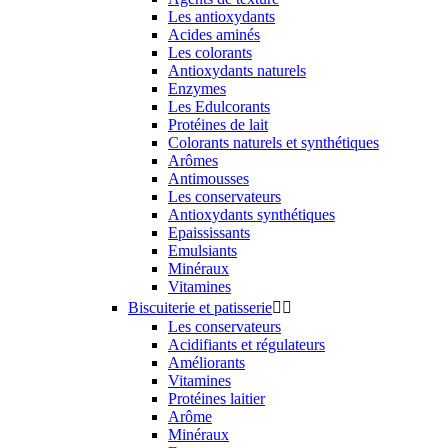
Les antioxydants
Acides aminés
Les colorants
Antioxydants naturels
Enzymes
Les Edulcorants
Protéines de lait
Colorants naturels et synthétiques
Arômes
Antimousses
Les conservateurs
Antioxydants synthétiques
Epaississants
Emulsiants
Minéraux
Vitamines
Biscuiterie et patisserie


Les conservateurs
Acidifiants et régulateurs
Améliorants
Vitamines
Protéines laitier
Arôme
Minéraux