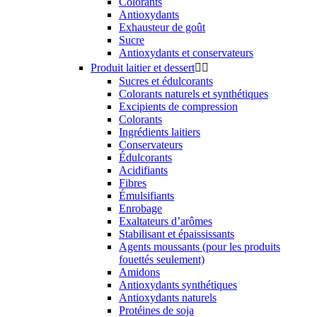
Colorants
Antioxydants
Exhausteur de goût
Sucre
Antioxydants et conservateurs
Produit laitier et dessert


Sucres et édulcorants
Colorants naturels et synthétiques
Excipients de compression
Colorants
Ingrédients laitiers
Conservateurs
Édulcorants
Acidifiants
Fibres
Émulsifiants
Enrobage
Exaltateurs d’arômes
Stabilisant et épaississants
Agents moussants (pour les produits
fouettés seulement)
Amidons
Antioxydants synthétiques
Antioxydants naturels
Protéines de soja