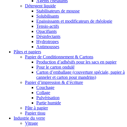
Agents chélatants
Détergent liquide
Stabilisateurs de mousse
Solubilisants
Epaississants et modificateurs de rhéologie
Tensio-actifs
Opacifiants
Désinfectants
Hydrotropes
Antimousses
Pâtes et papiers
Papier de Conditionnement & Cartons
Production d’adhésifs pour les sacs en papier
Pour le carton ondulé
Carton d’emballage (couverture spéciale, papier à
canneler et carton pour mandrins)
Papier d’impression & d’écriture
Couchage
Collage
Pulvérisation
Partie humide
Pâte à papier
Papier tissu
Industrie du verre
Vitrage