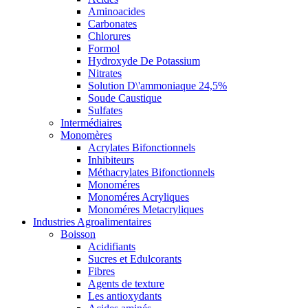
Aminoacides
Carbonates
Chlorures
Formol
Hydroxyde De Potassium
Nitrates
Solution D\'ammoniaque 24,5%
Soude Caustique
Sulfates
Intermédiaires
Monomères
Acrylates Bifonctionnels
Inhibiteurs
Méthacrylates Bifonctionnels
Monoméres
Monoméres Acryliques
Monoméres Metacryliques
Industries Agroalimentaires
Boisson
Acidifiants
Sucres et Edulcorants
Fibres
Agents de texture
Les antioxydants