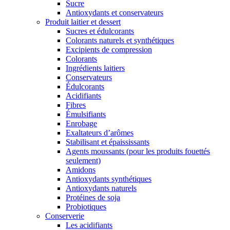
Sucre
Antioxydants et conservateurs
Produit laitier et dessert
Sucres et édulcorants
Colorants naturels et synthétiques
Excipients de compression
Colorants
Ingrédients laitiers
Conservateurs
Édulcorants
Acidifiants
Fibres
Émulsifiants
Enrobage
Exaltateurs d’arômes
Stabilisant et épaississants
Agents moussants (pour les produits fouettés
seulement)
Amidons
Antioxydants synthétiques
Antioxydants naturels
Protéines de soja
Probiotiques
Conserverie
Les acidifiants