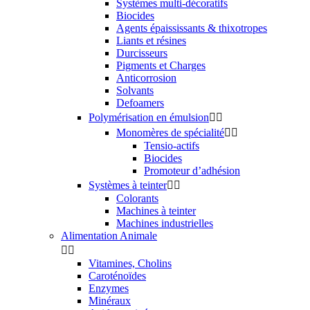
Systèmes multi-décoratifs
Biocides
Agents épaississants & thixotropes
Liants et résines
Durcisseurs
Pigments et Charges
Anticorrosion
Solvants
Defoamers
Polymérisation en émulsion


Monomères de spécialité


Tensio-actifs
Biocides
Promoteur d’adhésion
Systèmes à teinter


Colorants
Machines à teinter
Machines industrielles
Alimentation Animale


Vitamines, Cholins
Caroténoïdes
Enzymes
Minéraux