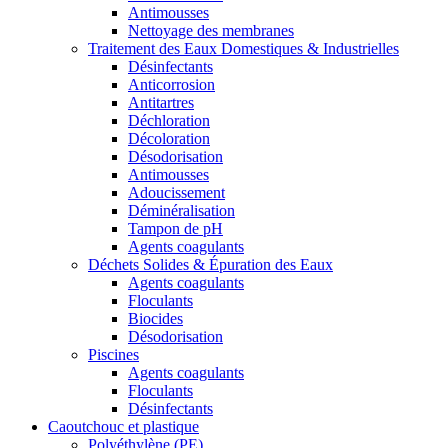
Antimousses
Nettoyage des membranes
Traitement des Eaux Domestiques & Industrielles
Désinfectants
Anticorrosion
Antitartres
Déchloration
Décoloration
Désodorisation
Antimousses
Adoucissement
Déminéralisation
Tampon de pH
Agents coagulants
Déchets Solides & Épuration des Eaux
Agents coagulants
Floculants
Biocides
Désodorisation
Piscines
Agents coagulants
Floculants
Désinfectants
Caoutchouc et plastique
Polyéthylène (PE)