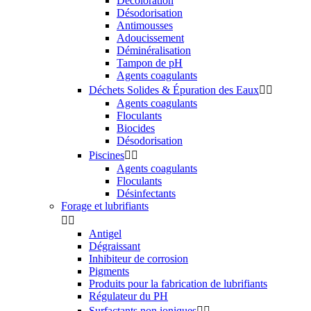
Décoloration
Désodorisation
Antimousses
Adoucissement
Déminéralisation
Tampon de pH
Agents coagulants
Déchets Solides & Épuration des Eaux


Agents coagulants
Floculants
Biocides
Désodorisation
Piscines


Agents coagulants
Floculants
Désinfectants
Forage et lubrifiants


Antigel
Dégraissant
Inhibiteur de corrosion
Pigments
Produits pour la fabrication de lubrifiants
Régulateur du PH
Surfactants non ioniques

