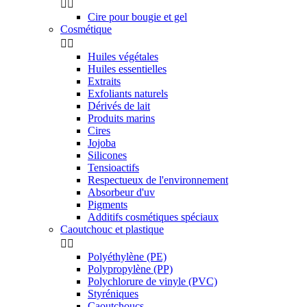


Cire pour bougie et gel
Cosmétique


Huiles végétales
Huiles essentielles
Extraits
Exfoliants naturels
Dérivés de lait
Produits marins
Cires
Jojoba
Silicones
Tensioactifs
Respectueux de l'environnement
Absorbeur d'uv
Pigments
Additifs cosmétiques spéciaux
Caoutchouc et plastique


Polyéthylène (PE)
Polypropylène (PP)
Polychlorure de vinyle (PVC)
Styréniques
Caoutchoucs