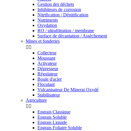
Gestion des déchets
Inhibiteurs de corrosion
Nitriﬁcation / Dénitiﬁcation
Nutriments
Oxydation
RO / ultraﬁltration / membrane
Surface de décantation / Assèchement
Mines et fonderies


Collecteur
Moussant
Activateur
Dépresseur
Régulateur
Boule d'acier
Floculant
Vulcanisateur De Minerai Oxydé
Stabilisateur
Agriculture


Engrais Classique
Engrais Soluble
Engrais Liquide
Engrais Foliaire Soluble