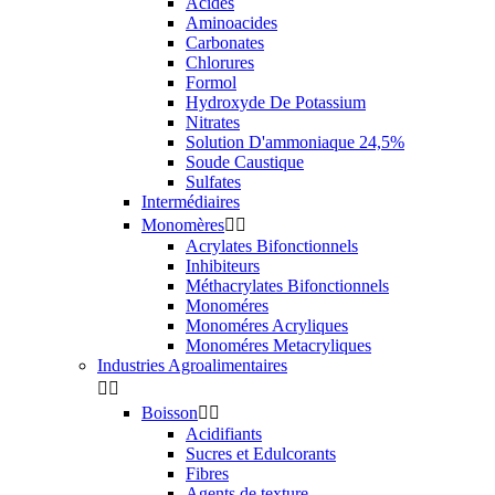
Acides
Aminoacides
Carbonates
Chlorures
Formol
Hydroxyde De Potassium
Nitrates
Solution D'ammoniaque 24,5%
Soude Caustique
Sulfates
Intermédiaires
Monomères


Acrylates Bifonctionnels
Inhibiteurs
Méthacrylates Bifonctionnels
Monoméres
Monoméres Acryliques
Monoméres Metacryliques
Industries Agroalimentaires


Boisson


Acidifiants
Sucres et Edulcorants
Fibres
Agents de texture