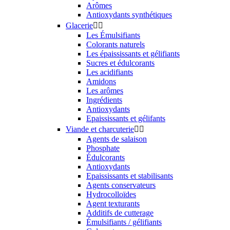
Arômes
Antioxydants synthétiques
Glacerie


Les Émulsifiants
Colorants naturels
Les épaississants et gélifiants
Sucres et édulcorants
Les acidifiants
Amidons
Les arômes
Ingrédients
Antioxydants
Epaississants et gélifants
Viande et charcuterie


Agents de salaison
Phosphate
Édulcorants
Antioxydants
Epaississants et stabilisants
Agents conservateurs
Hydrocolloïdes
Agent texturants
Additifs de cutterage
Émulsifiants / gélifiants