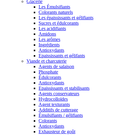
Glacerie
Les Émulsifiants
Colorants naturels
Les épaississants et gélifiants
Sucres et édulcorants
Les acidifiants
Amidons
Les arômes
Ingrédients
Antioxydants
Epaississants et gélifants
Viande et charcuterie
Agents de salaison
Phosphate
Édulcorants
Antioxydants
Epaississants et stabilisants
Agents conservateurs
Hydrocolloïdes
Agent texturants
Additifs de cutterage
Émulsifiants / gélifiants
Colorants
Antioxydants
Exhausteur de goût