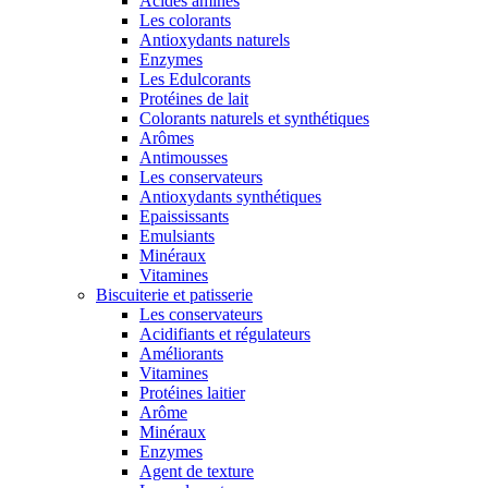
Acides aminés
Les colorants
Antioxydants naturels
Enzymes
Les Edulcorants
Protéines de lait
Colorants naturels et synthétiques
Arômes
Antimousses
Les conservateurs
Antioxydants synthétiques
Epaississants
Emulsiants
Minéraux
Vitamines
Biscuiterie et patisserie
Les conservateurs
Acidifiants et régulateurs
Améliorants
Vitamines
Protéines laitier
Arôme
Minéraux
Enzymes
Agent de texture