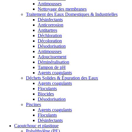
Antimousses
Nettoyage des membranes
Traitement des Eaux Domestiques & Industrielles
Désinfectants
Anticorrosion
Antitartres
Déchloration
Décoloration
Désodorisation
Antimousses
Adoucissement
Déminéralisation
Tampon de pH
Agents coagulants
Déchets Solides & Épuration des Eaux
Agents coagulants
Floculants
Biocides
Désodorisation
Piscines
Agents coagulants
Floculants
Désinfectants
Caoutchouc et plastique
Polyéthylène (PE)