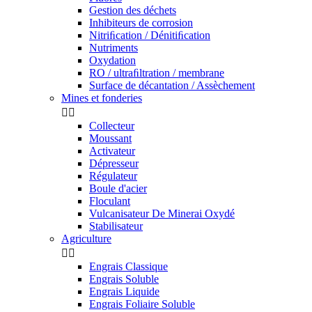
Gestion des déchets
Inhibiteurs de corrosion
Nitriﬁcation / Dénitiﬁcation
Nutriments
Oxydation
RO / ultraﬁltration / membrane
Surface de décantation / Assèchement
Mines et fonderies


Collecteur
Moussant
Activateur
Dépresseur
Régulateur
Boule d'acier
Floculant
Vulcanisateur De Minerai Oxydé
Stabilisateur
Agriculture


Engrais Classique
Engrais Soluble
Engrais Liquide
Engrais Foliaire Soluble