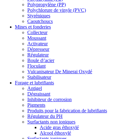
Polypropylène (PP)
Polychlorure de vinyle (PVC)
Styréniques
Caoutchoucs
Mines et fonderies
Collecteur
Moussant
Activateur
Dépresseur
Régulateur
Boule d\'acier
Floculant
Vulcanisateur De Minerai Oxydé
Stabilisateur
Forage et lubrifiants
Antigel
Dégraissant
Inhibiteur de corrosion
Pigments
Produits pour la fabrication de lubrifiants
Régulateur du PH
Surfactants non ioniques
Acide gras éthoxylé
Alcool éthoxylé
Surfactants ioniques