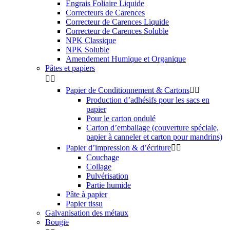
Engrais Foliaire Liquide
Correcteurs de Carences
Correcteur de Carences Liquide
Correcteur de Carences Soluble
NPK Classique
NPK Soluble
Amendement Humique et Organique
Pâtes et papiers


Papier de Conditionnement & Cartons


Production d’adhésifs pour les sacs en
papier
Pour le carton ondulé
Carton d’emballage (couverture spéciale,
papier à canneler et carton pour mandrins)
Papier d’impression & d’écriture


Couchage
Collage
Pulvérisation
Partie humide
Pâte à papier
Papier tissu
Galvanisation des métaux
Bougie