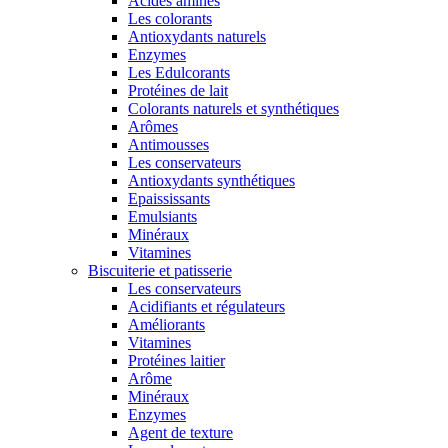
Acides aminés
Les colorants
Antioxydants naturels
Enzymes
Les Edulcorants
Protéines de lait
Colorants naturels et synthétiques
Arômes
Antimousses
Les conservateurs
Antioxydants synthétiques
Epaississants
Emulsiants
Minéraux
Vitamines
Biscuiterie et patisserie
Les conservateurs
Acidifiants et régulateurs
Améliorants
Vitamines
Protéines laitier
Arôme
Minéraux
Enzymes
Agent de texture