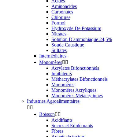
Acides
Aminoacides
Carbonates
Chlorures
Formol
Hydroxyde De Potassium
Nitrates
Solution D'ammoniaque 24,5%
Soude Caustique
Sulfates
Intermédiaires
Monomères


Acrylates Bifonctionnels
Inhibiteurs
Méthacrylates Bifonctionnels
Monoméres
Monoméres Acryliques
Monoméres Metacryliques
Industries Agroalimentaires


Boisson


Acidifiants
Sucres et Edulcorants
Fibres
Agents de texture