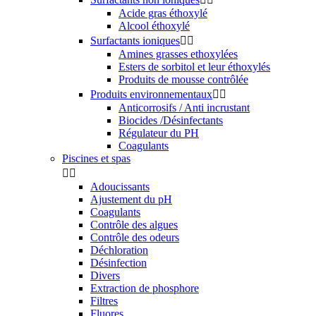
Acide gras éthoxylé
Alcool éthoxylé
Surfactants ioniques


Amines grasses ethoxylées
Esters de sorbitol et leur éthoxylés
Produits de mousse contrôlée
Produits environnementaux


Anticorrosifs / Anti incrustant
Biocides /Désinfectants
Régulateur du PH
Coagulants
Piscines et spas


Adoucissants
Ajustement du pH
Coagulants
Contrôle des algues
Contrôle des odeurs
Déchloration
Désinfection
Divers
Extraction de phosphore
Filtres
Fluores