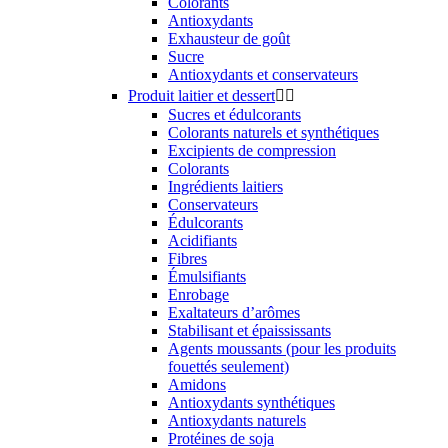
Colorants
Antioxydants
Exhausteur de goût
Sucre
Antioxydants et conservateurs
Produit laitier et dessert


Sucres et édulcorants
Colorants naturels et synthétiques
Excipients de compression
Colorants
Ingrédients laitiers
Conservateurs
Édulcorants
Acidifiants
Fibres
Émulsifiants
Enrobage
Exaltateurs d’arômes
Stabilisant et épaississants
Agents moussants (pour les produits
fouettés seulement)
Amidons
Antioxydants synthétiques
Antioxydants naturels
Protéines de soja