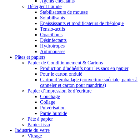
Agents chélatants
Détergent liquide
Stabilisateurs de mousse
Solubilisants
Epaississants et modificateurs de rhéologie
Tensio-actifs
Opacifiants
Désinfectants
Hydrotropes
Antimousses
Pâtes et papiers
Papier de Conditionnement & Cartons
Production d’adhésifs pour les sacs en papier
Pour le carton ondulé
Carton d’emballage (couverture spéciale, papier à
canneler et carton pour mandrins)
Papier d’impression & d’écriture
Couchage
Collage
Pulvérisation
Partie humide
Pâte à papier
Papier tissu
Industrie du verre
Vitrage