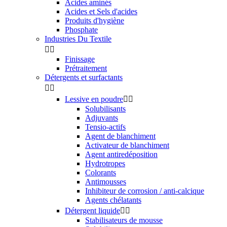
Acides aminés
Acides et Sels d'acides
Produits d'hygiène
Phosphate
Industries Du Textile


Finissage
Prétraitement
Détergents et surfactants


Lessive en poudre


Solubilisants
Adjuvants
Tensio-actifs
Agent de blanchiment
Activateur de blanchiment
Agent antiredéposition
Hydrotropes
Colorants
Antimousses
Inhibiteur de corrosion / anti-calcique
Agents chélatants
Détergent liquide


Stabilisateurs de mousse