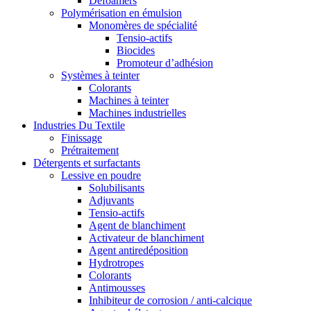
Defoamers
Polymérisation en émulsion
Monomères de spécialité
Tensio-actifs
Biocides
Promoteur d’adhésion
Systèmes à teinter
Colorants
Machines à teinter
Machines industrielles
Industries Du Textile
Finissage
Prétraitement
Détergents et surfactants
Lessive en poudre
Solubilisants
Adjuvants
Tensio-actifs
Agent de blanchiment
Activateur de blanchiment
Agent antiredéposition
Hydrotropes
Colorants
Antimousses
Inhibiteur de corrosion / anti-calcique