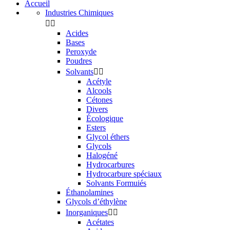
Accueil
Industries Chimiques


Acides
Bases
Peroxyde
Poudres
Solvants


Acétyle
Alcools
Cétones
Divers
Écologique
Esters
Glycol éthers
Glycols
Halogéné
Hydrocarbures
Hydrocarbure spéciaux
Solvants Formuiés
Éthanolamines
Glycols d’éthylène
Inorganiques


Acétates