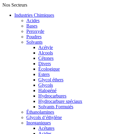
Nos Secteurs
Industries Chimiques
Acides
Bases
Peroxyde
Poudres
Solvants
Acétyle
Alcools
Cétones
Divers
Écologique
Esters
Glycol éthers
Glycols
Halogéné
Hydrocarbures
Hydrocarbure spéciaux
Solvants Formuiés
Éthanolamines
Glycols d’éthylène
Inorganiques
Acétates
Acides