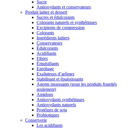
Sucre
Antioxydants et conservateurs
Produit laitier et dessert
Sucres et édulcorants
Colorants naturels et synthétiques
Excipients de compression
Colorants
Ingrédients laitiers
Conservateurs
Édulcorants
Acidifiants
Fibres
Émulsifiants
Enrobage
Exaltateurs d’arômes
Stabilisant et épaississants
Agents moussants (pour les produits fouettés
seulement)
Amidons
Antioxydants synthétiques
Antioxydants naturels
Protéines de soja
Probiotiques
Conserverie
Les acidifiants