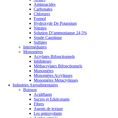
Aminoacides
Carbonates
Chlorures
Formol
Hydroxyde De Potassium
Nitrates
Solution D\'ammoniaque 24,5%
Soude Caustique
Sulfates
Intermédiaires
Monomères
Acrylates Bifonctionnels
Inhibiteurs
Méthacrylates Bifonctionnels
Monoméres
Monoméres Acryliques
Monoméres Metacryliques
Industries Agroalimentaires
Boisson
Acidifiants
Sucres et Edulcorants
Fibres
Agents de texture
Les antioxydants