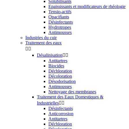
Solubilisants
Epaississants et modificateurs de rhéologie
Tensio-actifs
Opacifiants
Désinfectants
Hydrotropes
Antimousses
Industries du cuir
Traitement des eaux


Désalinisation


Antitartres
Biocides
Déchloration
Décoloration
Désodorisation
Antimousses
Nettoyage des membranes
Traitement des Eaux Domestiques &
Industrielles


Désinfectants
Anticorrosion
Antitartres
Déchloration