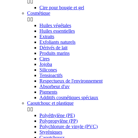


Cire pour bougie et gel
Cosmétique


Huiles végétales
Huiles essentielles
Extraits
Exfoliants naturels
Dérivés de lait
Produits marins
Cires
Jojoba
Silicones
Tensioactifs
Respectueux de l'environnement
Absorbeur d'uv
Pigments
Additifs cosmétiques spéciaux
Caoutchouc et plastique


Polyéthylène (PE)
Polypropylène (PP)
Polychlorure de vinyle (PVC)
Styréniques
Caoutchoucs