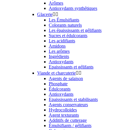
Arômes
Antioxydants synthétiques
Glacerie


Les Émulsifiants
Colorants naturels
Les épaississants et gélifiants
Sucres et édulcorants
Les acidifiants
Amidons
Les arômes
Ingrédients
Antioxydants
Epaississants et gélifants
Viande et charcuterie


Agents de salaison
Phosphate
Édulcorants
Antioxydants
Epaississants et stabilisants
Agents conservateurs
Hydrocolloïdes
Agent texturants
Additifs de cutterage
Émulsifiants / gélifiants