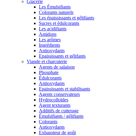
Glacerie
Les Émulsifiants
Colorants naturels
Les épaississants et gélifiants
Sucres et édulcorants
Les acidifiants
Amidons
Les arômes
Ingrédients
Antioxydants
Epaississants et gélifants
Viande et charcuterie
Agents de salaison
Phosphate
Édulcorants
Antioxydants
Epaississants et stabilisants
Agents conservateurs
Hydrocolloïdes
Agent texturants
Additifs de cutterage
Émulsifiants / gélifiants
Colorants
Antioxydants
Exhausteur de goût