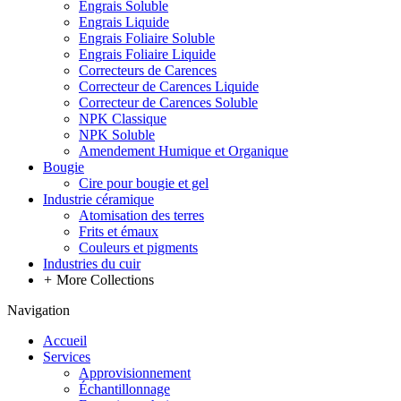
Engrais Soluble
Engrais Liquide
Engrais Foliaire Soluble
Engrais Foliaire Liquide
Correcteurs de Carences
Correcteur de Carences Liquide
Correcteur de Carences Soluble
NPK Classique
NPK Soluble
Amendement Humique et Organique
Bougie
Cire pour bougie et gel
Industrie céramique
Atomisation des terres
Frits et émaux
Couleurs et pigments
Industries du cuir
+
More Collections
Navigation
Accueil
Services
Approvisionnement
Échantillonnage