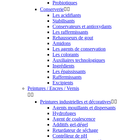
Probiotiques
Conserverie


Les acidifiants
Stabilisants
Conservateurs et antioxydants
Les raffermissants
Rehausseurs de gout
Amidons
Les agents de conservation
Les colorants
Auxiliaires technologiques
Ingrédients
Les épaississants
Raffermissants
Excipients
Peintures / Encres / Vernis


Peintures industrielles et décoratives


Agents mouillants et dispersants
Hydrofuges
Agent de coalescence
Additifs gel-dégel
Retardateur de séchage
Contrôleur de pH