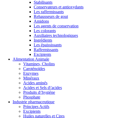
Stabilisants
Conservateurs et antioxydants
Les raffermissants
Rehausseurs de gout
Amidons
Les agents de conservation
Les colorants
Auxiliaires technologiques
Ingrédients
Les épaississants
Raffermissants
Excipients
Alimentation Animale
Vitamines, Cholins
Caroténoïdes
Enzymes
Minéraux
Acides aminés
Acides et Sels d\'acides
Produits d\'hygiène
Phosphate
Industrie pharmaceutique
Principes Actifs
Excipients
Huiles naturelles et Cires