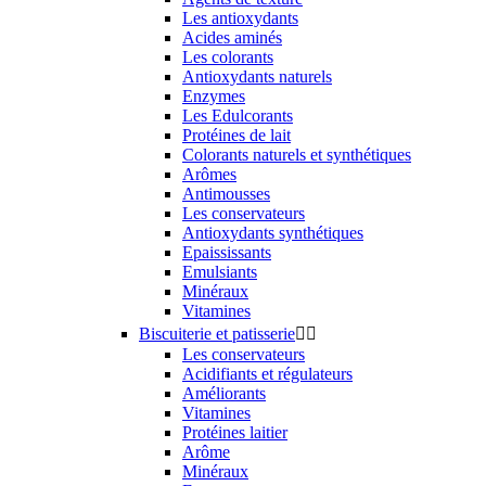
Les antioxydants
Acides aminés
Les colorants
Antioxydants naturels
Enzymes
Les Edulcorants
Protéines de lait
Colorants naturels et synthétiques
Arômes
Antimousses
Les conservateurs
Antioxydants synthétiques
Epaississants
Emulsiants
Minéraux
Vitamines
Biscuiterie et patisserie


Les conservateurs
Acidifiants et régulateurs
Améliorants
Vitamines
Protéines laitier
Arôme
Minéraux