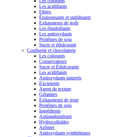
Les colorants
Les acidifiants
Fibres
Épaississants et stabilisants
Exhausteurs de goût
Les émulsifiants
Les antioxydants
Protéines de soja
Sucre et édulcorant
Confiserie et chocolaterie
Les colorants
Conservateurs
Sucre et Édulcorants
Les acidifiants
Antioxydants naturels
Excipients
Agent de texture
Gélatines
Exhausteurs de gout
Protéines de soja
Ingrédients
Antiagglomérant
Hydrocolloïdes
Arômes
Antioxydants synthétiques