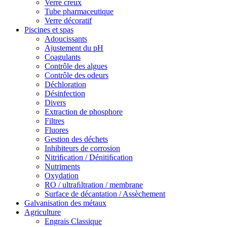
Verre creux
Tube pharmaceutique
Verre décoratif
Piscines et spas
Adoucissants
Ajustement du pH
Coagulants
Contrôle des algues
Contrôle des odeurs
Déchloration
Désinfection
Divers
Extraction de phosphore
Filtres
Fluores
Gestion des déchets
Inhibiteurs de corrosion
Nitriﬁcation / Dénitiﬁcation
Nutriments
Oxydation
RO / ultraﬁltration / membrane
Surface de décantation / Assèchement
Galvanisation des métaux
Agriculture
Engrais Classique