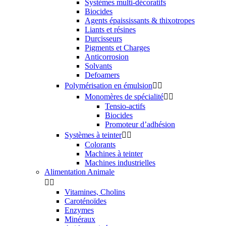
Systèmes multi-décoratifs
Biocides
Agents épaississants & thixotropes
Liants et résines
Durcisseurs
Pigments et Charges
Anticorrosion
Solvants
Defoamers
Polymérisation en émulsion


Monomères de spécialité


Tensio-actifs
Biocides
Promoteur d’adhésion
Systèmes à teinter


Colorants
Machines à teinter
Machines industrielles
Alimentation Animale


Vitamines, Cholins
Caroténoïdes
Enzymes
Minéraux