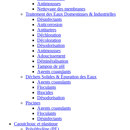
Antimousses
Nettoyage des membranes
Traitement des Eaux Domestiques & Industrielles
Désinfectants
Anticorrosion
Antitartres
Déchloration
Décoloration
Désodorisation
Antimousses
Adoucissement
Déminéralisation
Tampon de pH
Agents coagulants
Déchets Solides & Épuration des Eaux
Agents coagulants
Floculants
Biocides
Désodorisation
Piscines
Agents coagulants
Floculants
Désinfectants
Caoutchouc et plastique
Polyéthylène (PE)