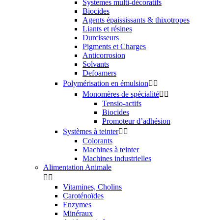
Systèmes multi-décoratifs
Biocides
Agents épaississants & thixotropes
Liants et résines
Durcisseurs
Pigments et Charges
Anticorrosion
Solvants
Defoamers
Polymérisation en émulsion


Monomères de spécialité


Tensio-actifs
Biocides
Promoteur d’adhésion
Systèmes à teinter


Colorants
Machines à teinter
Machines industrielles
Alimentation Animale


Vitamines, Cholins
Caroténoïdes
Enzymes
Minéraux