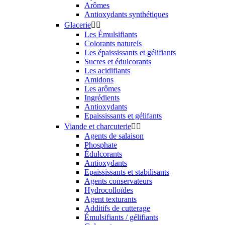
Arômes
Antioxydants synthétiques
Glacerie


Les Émulsifiants
Colorants naturels
Les épaississants et gélifiants
Sucres et édulcorants
Les acidifiants
Amidons
Les arômes
Ingrédients
Antioxydants
Epaississants et gélifants
Viande et charcuterie


Agents de salaison
Phosphate
Édulcorants
Antioxydants
Epaississants et stabilisants
Agents conservateurs
Hydrocolloïdes
Agent texturants
Additifs de cutterage
Émulsifiants / gélifiants