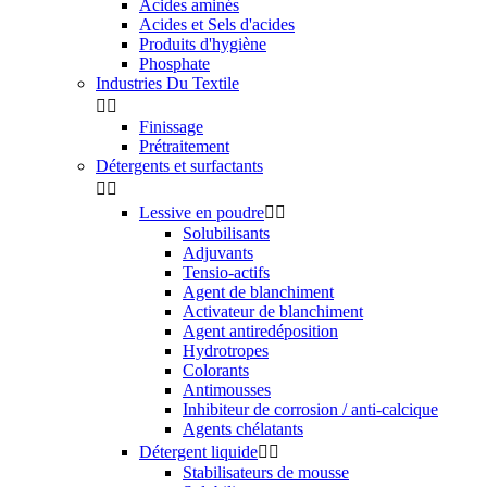
Acides aminés
Acides et Sels d'acides
Produits d'hygiène
Phosphate
Industries Du Textile


Finissage
Prétraitement
Détergents et surfactants


Lessive en poudre


Solubilisants
Adjuvants
Tensio-actifs
Agent de blanchiment
Activateur de blanchiment
Agent antiredéposition
Hydrotropes
Colorants
Antimousses
Inhibiteur de corrosion / anti-calcique
Agents chélatants
Détergent liquide


Stabilisateurs de mousse