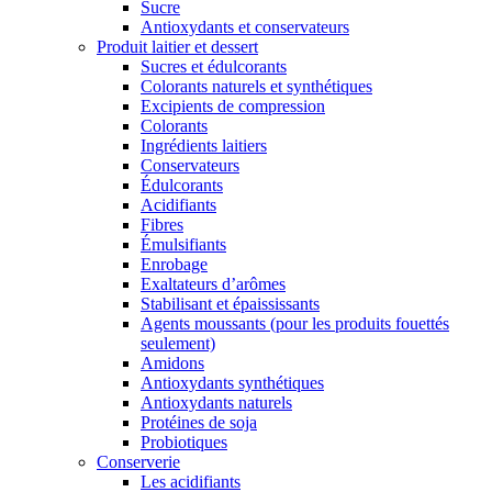
Sucre
Antioxydants et conservateurs
Produit laitier et dessert
Sucres et édulcorants
Colorants naturels et synthétiques
Excipients de compression
Colorants
Ingrédients laitiers
Conservateurs
Édulcorants
Acidifiants
Fibres
Émulsifiants
Enrobage
Exaltateurs d’arômes
Stabilisant et épaississants
Agents moussants (pour les produits fouettés
seulement)
Amidons
Antioxydants synthétiques
Antioxydants naturels
Protéines de soja
Probiotiques
Conserverie
Les acidifiants