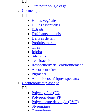


Cire pour bougie et gel
Cosmétique


Huiles végétales
Huiles essentielles
Extraits
Exfoliants naturels
Dérivés de lait
Produits marins
Cires
Jojoba
Silicones
Tensioactifs
Respectueux de l'environnement
Absorbeur d'uv
Pigments
Additifs cosmétiques spéciaux
Caoutchouc et plastique


Polyéthylène (PE)
Polypropylène (PP)
Polychlorure de vinyle (PVC)
Styréniques
Caoutchoucs