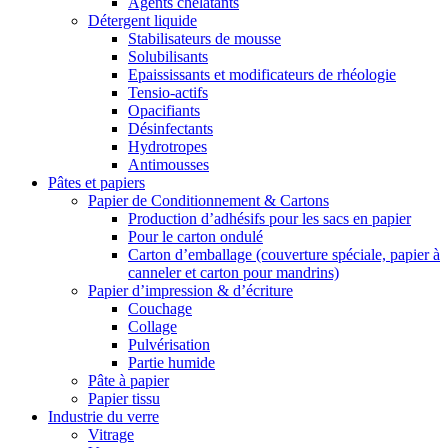
Agents chélatants
Détergent liquide
Stabilisateurs de mousse
Solubilisants
Epaississants et modificateurs de rhéologie
Tensio-actifs
Opacifiants
Désinfectants
Hydrotropes
Antimousses
Pâtes et papiers
Papier de Conditionnement & Cartons
Production d’adhésifs pour les sacs en papier
Pour le carton ondulé
Carton d’emballage (couverture spéciale, papier à
canneler et carton pour mandrins)
Papier d’impression & d’écriture
Couchage
Collage
Pulvérisation
Partie humide
Pâte à papier
Papier tissu
Industrie du verre
Vitrage