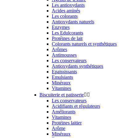
Les antioxydants
Acides aminés
Les colorants
Antioxydants naturels
Enzymes
Les Edulcorants
Protéines de lait
Colorants naturels et synthétiques
Arômes
Antimousses
Les conservateurs
Antioxydants synthétiques
Epaississants
Emulsiants
Minéraux
Vitamines
Biscuiterie et patisserie


Les conservateurs
Acidifiants et régulateurs
Améliorants
Vitamines
Protéines laitier
Arôme
Minéraux