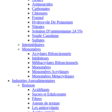
Aminoacides
Carbonates
Chlorures
Formol
Hydroxyde De Potassium
Nitrates
Solution D\'ammoniaque 24,5%
Soude Caustique
Sulfates
Intermédiaires
Monomères
Acrylates Bifonctionnels
Inhibiteurs
Méthacrylates Bifonctionnels
Monoméres
Monoméres Acryliques
Monoméres Metacryliques
Industries Agroalimentaires
Boisson
Acidifiants
Sucres et Edulcorants
Fibres
Agents de texture
Les antioxydants