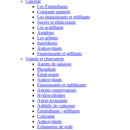
Glacerie
Les Émulsifiants
Colorants naturels
Les épaississants et gélifiants
Sucres et édulcorants
Les acidifiants
Amidons
Les arômes
Ingrédients
Antioxydants
Epaississants et gélifants
Viande et charcuterie
Agents de salaison
Phosphate
Édulcorants
Antioxydants
Epaississants et stabilisants
Agents conservateurs
Hydrocolloïdes
Agent texturants
Additifs de cutterage
Émulsifiants / gélifiants
Colorants
Antioxydants
Exhausteur de goût