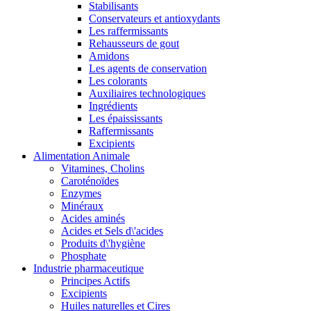
Stabilisants
Conservateurs et antioxydants
Les raffermissants
Rehausseurs de gout
Amidons
Les agents de conservation
Les colorants
Auxiliaires technologiques
Ingrédients
Les épaississants
Raffermissants
Excipients
Alimentation Animale
Vitamines, Cholins
Caroténoïdes
Enzymes
Minéraux
Acides aminés
Acides et Sels d\'acides
Produits d\'hygiène
Phosphate
Industrie pharmaceutique
Principes Actifs
Excipients
Huiles naturelles et Cires