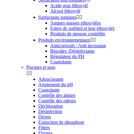
Acide gras éthoxylé
Alcool éthoxylé
Surfactants ioniques


Amines grasses ethoxylées
Esters de sorbitol et leur éthoxylés
Produits de mousse contrôlée
Produits environnementaux


Anticorrosifs / Anti incrustant
Biocides /Désinfectants
Régulateur du PH
Coagulants
Piscines et spas


Adoucissants
Ajustement du pH
Coagulants
Contrôle des algues
Contrôle des odeurs
Déchloration
Désinfection
Divers
Extraction de phosphore
Filtres
Fluores