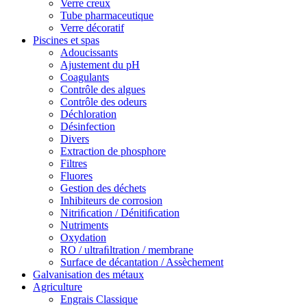
Verre creux
Tube pharmaceutique
Verre décoratif
Piscines et spas
Adoucissants
Ajustement du pH
Coagulants
Contrôle des algues
Contrôle des odeurs
Déchloration
Désinfection
Divers
Extraction de phosphore
Filtres
Fluores
Gestion des déchets
Inhibiteurs de corrosion
Nitriﬁcation / Dénitiﬁcation
Nutriments
Oxydation
RO / ultraﬁltration / membrane
Surface de décantation / Assèchement
Galvanisation des métaux
Agriculture
Engrais Classique