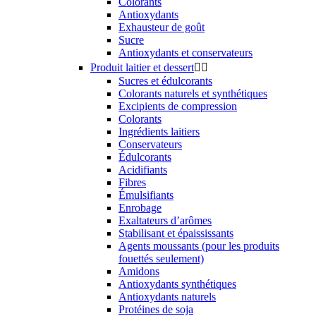
Colorants
Antioxydants
Exhausteur de goût
Sucre
Antioxydants et conservateurs
Produit laitier et dessert


Sucres et édulcorants
Colorants naturels et synthétiques
Excipients de compression
Colorants
Ingrédients laitiers
Conservateurs
Édulcorants
Acidifiants
Fibres
Émulsifiants
Enrobage
Exaltateurs d’arômes
Stabilisant et épaississants
Agents moussants (pour les produits
fouettés seulement)
Amidons
Antioxydants synthétiques
Antioxydants naturels
Protéines de soja