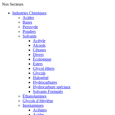
Nos Secteurs
Industries Chimiques
Acides
Bases
Peroxyde
Poudres
Solvants
Acétyle
Alcools
Cétones
Divers
Écologique
Esters
Glycol éthers
Glycols
Halogéné
Hydrocarbures
Hydrocarbure spéciaux
Solvants Formuiés
Éthanolamines
Glycols d’éthylène
Inorganiques
Acétates
Acides