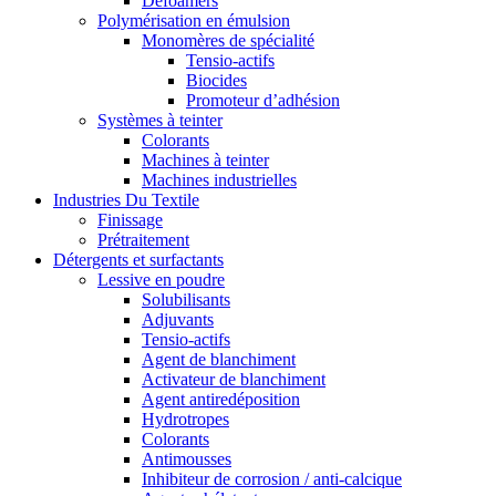
Defoamers
Polymérisation en émulsion
Monomères de spécialité
Tensio-actifs
Biocides
Promoteur d’adhésion
Systèmes à teinter
Colorants
Machines à teinter
Machines industrielles
Industries Du Textile
Finissage
Prétraitement
Détergents et surfactants
Lessive en poudre
Solubilisants
Adjuvants
Tensio-actifs
Agent de blanchiment
Activateur de blanchiment
Agent antiredéposition
Hydrotropes
Colorants
Antimousses
Inhibiteur de corrosion / anti-calcique