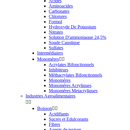
Acides
Aminoacides
Carbonates
Chlorures
Formol
Hydroxyde De Potassium
Nitrates
Solution D'ammoniaque 24,5%
Soude Caustique
Sulfates
Intermédiaires
Monomères


Acrylates Bifonctionnels
Inhibiteurs
Méthacrylates Bifonctionnels
Monoméres
Monoméres Acryliques
Monoméres Metacryliques
Industries Agroalimentaires


Boisson


Acidifiants
Sucres et Edulcorants
Fibres
Agents de texture