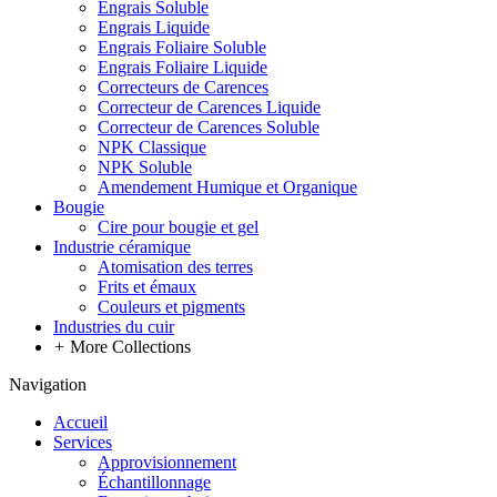
Engrais Soluble
Engrais Liquide
Engrais Foliaire Soluble
Engrais Foliaire Liquide
Correcteurs de Carences
Correcteur de Carences Liquide
Correcteur de Carences Soluble
NPK Classique
NPK Soluble
Amendement Humique et Organique
Bougie
Cire pour bougie et gel
Industrie céramique
Atomisation des terres
Frits et émaux
Couleurs et pigments
Industries du cuir
+
More Collections
Navigation
Accueil
Services
Approvisionnement
Échantillonnage