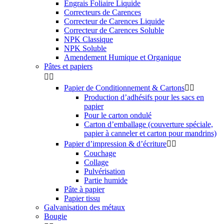
Engrais Foliaire Liquide
Correcteurs de Carences
Correcteur de Carences Liquide
Correcteur de Carences Soluble
NPK Classique
NPK Soluble
Amendement Humique et Organique
Pâtes et papiers


Papier de Conditionnement & Cartons


Production d’adhésifs pour les sacs en
papier
Pour le carton ondulé
Carton d’emballage (couverture spéciale,
papier à canneler et carton pour mandrins)
Papier d’impression & d’écriture


Couchage
Collage
Pulvérisation
Partie humide
Pâte à papier
Papier tissu
Galvanisation des métaux
Bougie