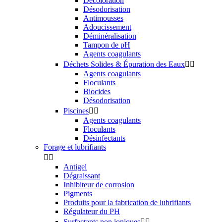
Décoloration
Désodorisation
Antimousses
Adoucissement
Déminéralisation
Tampon de pH
Agents coagulants
Déchets Solides & Épuration des Eaux


Agents coagulants
Floculants
Biocides
Désodorisation
Piscines


Agents coagulants
Floculants
Désinfectants
Forage et lubrifiants


Antigel
Dégraissant
Inhibiteur de corrosion
Pigments
Produits pour la fabrication de lubrifiants
Régulateur du PH
Surfactants non ioniques

