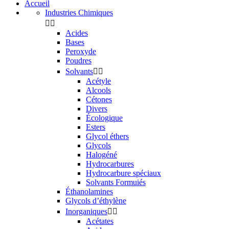
Accueil
Industries Chimiques


Acides
Bases
Peroxyde
Poudres
Solvants


Acétyle
Alcools
Cétones
Divers
Écologique
Esters
Glycol éthers
Glycols
Halogéné
Hydrocarbures
Hydrocarbure spéciaux
Solvants Formuiés
Éthanolamines
Glycols d’éthylène
Inorganiques


Acétates