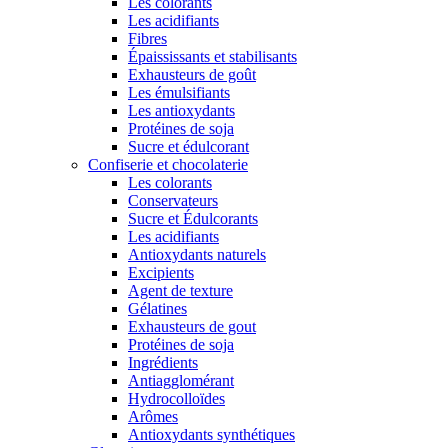
Les colorants
Les acidifiants
Fibres
Épaississants et stabilisants
Exhausteurs de goût
Les émulsifiants
Les antioxydants
Protéines de soja
Sucre et édulcorant
Confiserie et chocolaterie
Les colorants
Conservateurs
Sucre et Édulcorants
Les acidifiants
Antioxydants naturels
Excipients
Agent de texture
Gélatines
Exhausteurs de gout
Protéines de soja
Ingrédients
Antiagglomérant
Hydrocolloïdes
Arômes
Antioxydants synthétiques