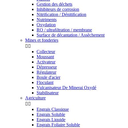
Gestion des déchets
Inhibiteurs de corrosion
Nitriﬁcation / Dénitiﬁcation
Nutriments
Oxydation
RO / ultraﬁltration / membrane
Surface de décantation / Assèchement
Mines et fonderies


Collecteur
Moussant
Activateur
Dépresseur
Régulateur
Boule d'acier
Floculant
Vulcanisateur De Minerai Oxydé
Stabilisateur
Agriculture


Engrais Classique
Engrais Soluble
Engrais Liquide
Engrais Foliaire Soluble