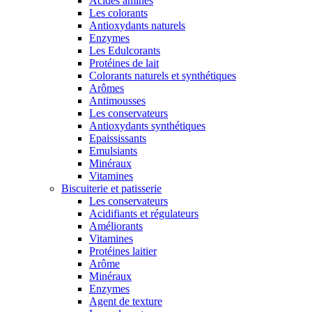
Acides aminés
Les colorants
Antioxydants naturels
Enzymes
Les Edulcorants
Protéines de lait
Colorants naturels et synthétiques
Arômes
Antimousses
Les conservateurs
Antioxydants synthétiques
Epaississants
Emulsiants
Minéraux
Vitamines
Biscuiterie et patisserie
Les conservateurs
Acidifiants et régulateurs
Améliorants
Vitamines
Protéines laitier
Arôme
Minéraux
Enzymes
Agent de texture