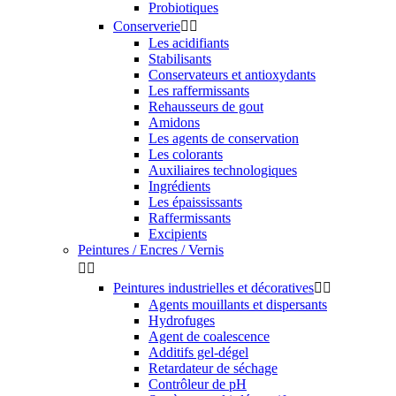
Probiotiques
Conserverie


Les acidifiants
Stabilisants
Conservateurs et antioxydants
Les raffermissants
Rehausseurs de gout
Amidons
Les agents de conservation
Les colorants
Auxiliaires technologiques
Ingrédients
Les épaississants
Raffermissants
Excipients
Peintures / Encres / Vernis


Peintures industrielles et décoratives


Agents mouillants et dispersants
Hydrofuges
Agent de coalescence
Additifs gel-dégel
Retardateur de séchage
Contrôleur de pH