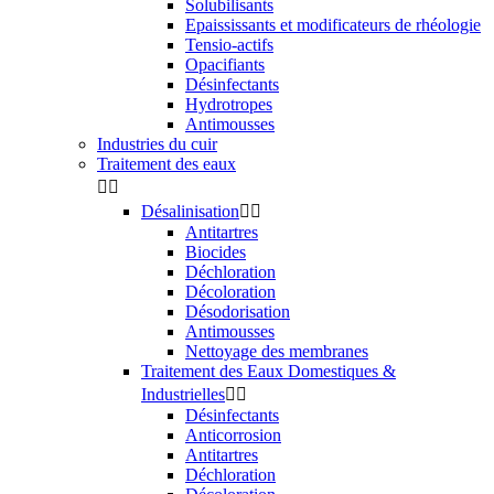
Solubilisants
Epaississants et modificateurs de rhéologie
Tensio-actifs
Opacifiants
Désinfectants
Hydrotropes
Antimousses
Industries du cuir
Traitement des eaux


Désalinisation


Antitartres
Biocides
Déchloration
Décoloration
Désodorisation
Antimousses
Nettoyage des membranes
Traitement des Eaux Domestiques &
Industrielles


Désinfectants
Anticorrosion
Antitartres
Déchloration