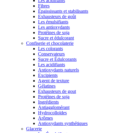
Les acidifiants
Fibres
Épaississants et stabilisants
Exhausteurs de goût
Les émulsifiants
Les antioxydants
Protéines de soja
Sucre et édulcorant
Confiserie et chocolaterie
Les colorants
Conservateurs
Sucre et Édulcorants
Les acidifiants
Antioxydants naturels
Excipients
Agent de texture
Gélatines
Exhausteurs de gout
Protéines de soja
Ingrédients
Antiagglomérant
Hydrocolloïdes
Arômes
Antioxydants synthétiques
Glacerie