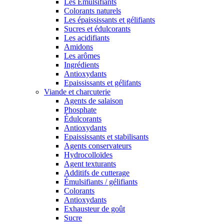
Les Émulsifiants
Colorants naturels
Les épaississants et gélifiants
Sucres et édulcorants
Les acidifiants
Amidons
Les arômes
Ingrédients
Antioxydants
Epaississants et gélifants
Viande et charcuterie
Agents de salaison
Phosphate
Édulcorants
Antioxydants
Epaississants et stabilisants
Agents conservateurs
Hydrocolloïdes
Agent texturants
Additifs de cutterage
Émulsifiants / gélifiants
Colorants
Antioxydants
Exhausteur de goût
Sucre