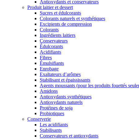
Antioxydants et conservateurs
Produit laitier et dessert
Sucres et édulcorants
Colorants naturels et synthétiques
Excipients de compression
Colorants
Ingrédients laitiers
Conservateurs
Édulcorants
Acidifiants
Fibres
Émulsifiants
Enrobage
Exaltateurs d’arômes
Stabilisant et épaississants
Agents moussants (pour les produits fouettés seul
Amidons
Antioxydants synthétiques
Antioxydants naturels
Protéines de soja
Probiotiques
Conserverie
Les acidifiants
Stabilisants
Conservateurs et antioxydants