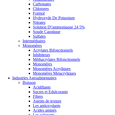
Carbonates
Chlorures
Formol
Hydroxyde De Potassium
Nitrates
Solution D\'ammoniaque 24,5%
Soude Caustique
Sulfates
Intermédiaires
Monomères
Acrylates Bifonctionnels
Inhibiteurs
Méthacrylates Bifonctionnels
Monoméres
Monoméres Acryliques
Monoméres Metacryliques
Industries Agroalimentaires
Boisson
Acidifiants
Sucres et Edulcorants
Fibres
Agents de texture
Les antioxydants
Acides aminés
Les colorants