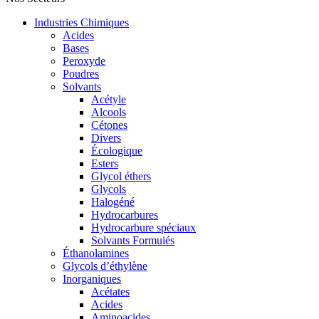
Industries Chimiques
Acides
Bases
Peroxyde
Poudres
Solvants
Acétyle
Alcools
Cétones
Divers
Écologique
Esters
Glycol éthers
Glycols
Halogéné
Hydrocarbures
Hydrocarbure spéciaux
Solvants Formuiés
Éthanolamines
Glycols d’éthylène
Inorganiques
Acétates
Acides
Aminoacides