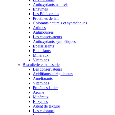
Antioxydants naturels
Enzymes
Les Edulcorants
Protéines de lait
Colorants naturels et synthétiques
Arômes
Antimousses
Les conservateurs
Antioxydants synthétiques
Epaississants
Emulsiants
Minéraux
Vitamines
Biscuiterie et patisserie
Les conservateurs
Acidifiants et régulateurs
Améliorants
Vitamines
Protéines laitier
Arôme
Minéraux
Enzymes
Agent de texture
Les colorants