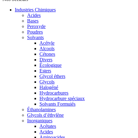
Industries Chimiques
Acides
Bases
Peroxyde
Poudres
Solvants
Acétyle
Alcools
Cétones
Divers
Écologique
Esters
Glycol éthers
Glycols
Halogéné
Hydrocarbures
Hydrocarbure spéciaux
Solvants Formuiés
Éthanolamines
Glycols d’éthylène
Inorganiques
Acétates
Acides
Aminoacides