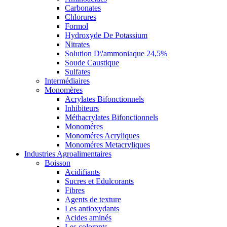
Carbonates
Chlorures
Formol
Hydroxyde De Potassium
Nitrates
Solution D\'ammoniaque 24,5%
Soude Caustique
Sulfates
Intermédiaires
Monomères
Acrylates Bifonctionnels
Inhibiteurs
Méthacrylates Bifonctionnels
Monoméres
Monoméres Acryliques
Monoméres Metacryliques
Industries Agroalimentaires
Boisson
Acidifiants
Sucres et Edulcorants
Fibres
Agents de texture
Les antioxydants
Acides aminés
Les colorants