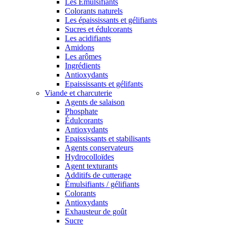
Les Émulsifiants
Colorants naturels
Les épaississants et gélifiants
Sucres et édulcorants
Les acidifiants
Amidons
Les arômes
Ingrédients
Antioxydants
Epaississants et gélifants
Viande et charcuterie
Agents de salaison
Phosphate
Édulcorants
Antioxydants
Epaississants et stabilisants
Agents conservateurs
Hydrocolloïdes
Agent texturants
Additifs de cutterage
Émulsifiants / gélifiants
Colorants
Antioxydants
Exhausteur de goût
Sucre