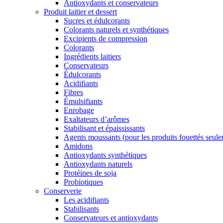
Antioxydants et conservateurs
Produit laitier et dessert
Sucres et édulcorants
Colorants naturels et synthétiques
Excipients de compression
Colorants
Ingrédients laitiers
Conservateurs
Édulcorants
Acidifiants
Fibres
Émulsifiants
Enrobage
Exaltateurs d’arômes
Stabilisant et épaississants
Agents moussants (pour les produits fouettés seul
Amidons
Antioxydants synthétiques
Antioxydants naturels
Protéines de soja
Probiotiques
Conserverie
Les acidifiants
Stabilisants
Conservateurs et antioxydants