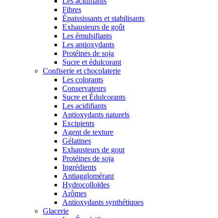
Les acidifiants
Fibres
Épaississants et stabilisants
Exhausteurs de goût
Les émulsifiants
Les antioxydants
Protéines de soja
Sucre et édulcorant
Confiserie et chocolaterie
Les colorants
Conservateurs
Sucre et Édulcorants
Les acidifiants
Antioxydants naturels
Excipients
Agent de texture
Gélatines
Exhausteurs de gout
Protéines de soja
Ingrédients
Antiagglomérant
Hydrocolloïdes
Arômes
Antioxydants synthétiques
Glacerie