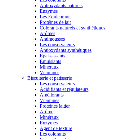
Antioxydants naturels
Enzymes
Les Edulcorants
Protéines de lait
Colorants naturels et synthétiques
Arômes
Antimousses
Les conservateurs
Antioxydants synthétiques
Epaississants
Emulsiants
Minéraux
Vitamines
Biscuiterie et patisserie
Les conservateurs
Acidifiants et régulateurs
Améliorants
Vitamines
Protéines laitier
Arôme
Minéraux
Enzymes
Agent de texture
Les colorants