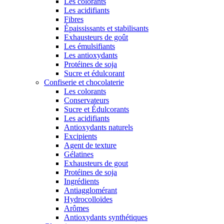
Les colorants
Les acidifiants
Fibres
Épaississants et stabilisants
Exhausteurs de goût
Les émulsifiants
Les antioxydants
Protéines de soja
Sucre et édulcorant
Confiserie et chocolaterie
Les colorants
Conservateurs
Sucre et Édulcorants
Les acidifiants
Antioxydants naturels
Excipients
Agent de texture
Gélatines
Exhausteurs de gout
Protéines de soja
Ingrédients
Antiagglomérant
Hydrocolloïdes
Arômes
Antioxydants synthétiques