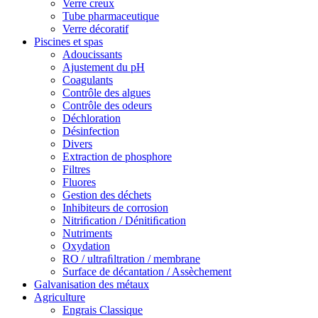
Verre creux
Tube pharmaceutique
Verre décoratif
Piscines et spas
Adoucissants
Ajustement du pH
Coagulants
Contrôle des algues
Contrôle des odeurs
Déchloration
Désinfection
Divers
Extraction de phosphore
Filtres
Fluores
Gestion des déchets
Inhibiteurs de corrosion
Nitriﬁcation / Dénitiﬁcation
Nutriments
Oxydation
RO / ultraﬁltration / membrane
Surface de décantation / Assèchement
Galvanisation des métaux
Agriculture
Engrais Classique