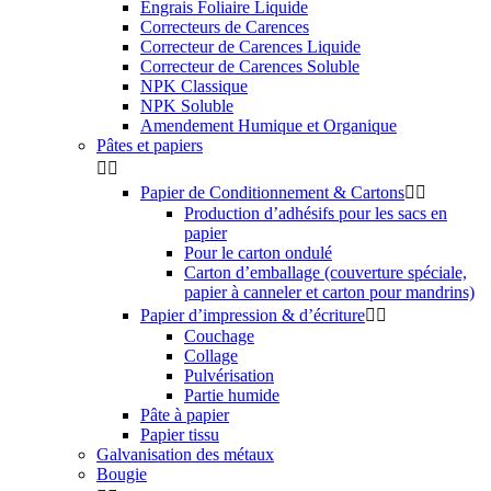
Engrais Foliaire Liquide
Correcteurs de Carences
Correcteur de Carences Liquide
Correcteur de Carences Soluble
NPK Classique
NPK Soluble
Amendement Humique et Organique
Pâtes et papiers


Papier de Conditionnement & Cartons


Production d’adhésifs pour les sacs en
papier
Pour le carton ondulé
Carton d’emballage (couverture spéciale,
papier à canneler et carton pour mandrins)
Papier d’impression & d’écriture


Couchage
Collage
Pulvérisation
Partie humide
Pâte à papier
Papier tissu
Galvanisation des métaux
Bougie