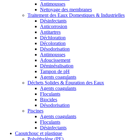
Antimousses
Nettoyage des membranes
Traitement des Eaux Domestiques & Industrielles
Désinfectants
Anticorrosion
Antitartres
Déchloration
Décoloration
Désodorisation
Antimousses
Adoucissement
Déminéralisation
Tampon de pH
Agents coagulants
Déchets Solides & Épuration des Eaux
Agents coagulants
Floculants
Biocides
Désodorisation
Piscines
Agents coagulants
Floculants
Désinfectants
Caoutchouc et plastique
Polyéthylène (PE)