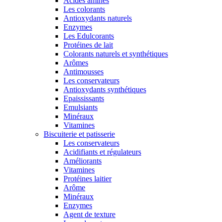
Acides aminés
Les colorants
Antioxydants naturels
Enzymes
Les Edulcorants
Protéines de lait
Colorants naturels et synthétiques
Arômes
Antimousses
Les conservateurs
Antioxydants synthétiques
Epaississants
Emulsiants
Minéraux
Vitamines
Biscuiterie et patisserie
Les conservateurs
Acidifiants et régulateurs
Améliorants
Vitamines
Protéines laitier
Arôme
Minéraux
Enzymes
Agent de texture