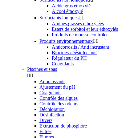
Acide gras éthoxylé
Alcool éthoxylé
Surfactants ioniques


Amines grasses ethoxylées
Esters de sorbitol et leur éthoxylés
Produits de mousse contrôlée
Produits environnementaux


Anticorrosifs / Anti incrustant
Biocides /Désinfectants
Régulateur du PH
Coagulants
Piscines et spas


Adoucissants
Ajustement du pH
Coagulants
Contrôle des algues
Contrôle des odeurs
Déchloration
Désinfection
Divers
Extraction de phosphore
Filtres
Fluores