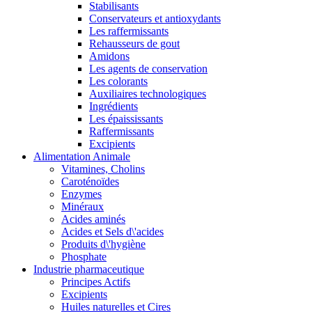
Stabilisants
Conservateurs et antioxydants
Les raffermissants
Rehausseurs de gout
Amidons
Les agents de conservation
Les colorants
Auxiliaires technologiques
Ingrédients
Les épaississants
Raffermissants
Excipients
Alimentation Animale
Vitamines, Cholins
Caroténoïdes
Enzymes
Minéraux
Acides aminés
Acides et Sels d\'acides
Produits d\'hygiène
Phosphate
Industrie pharmaceutique
Principes Actifs
Excipients
Huiles naturelles et Cires