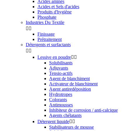
Acides aminés
Acides et Sels d'acides
Produits d'hygiène
Phosphate
Industries Du Textile


Finissage
Prétraitement
Détergents et surfactants


Lessive en poudre


Solubilisants
Adjuvants
Tensio-actifs
Agent de blanchiment
Activateur de blanchiment
Agent antiredéposition
Hydrotropes
Colorants
Antimousses
Inhibiteur de corrosion / anti-calcique
Agents chélatants
Détergent liquide


Stabilisateurs de mousse