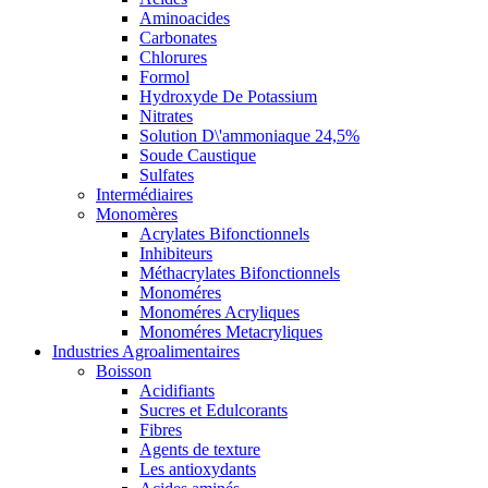
Aminoacides
Carbonates
Chlorures
Formol
Hydroxyde De Potassium
Nitrates
Solution D\'ammoniaque 24,5%
Soude Caustique
Sulfates
Intermédiaires
Monomères
Acrylates Bifonctionnels
Inhibiteurs
Méthacrylates Bifonctionnels
Monoméres
Monoméres Acryliques
Monoméres Metacryliques
Industries Agroalimentaires
Boisson
Acidifiants
Sucres et Edulcorants
Fibres
Agents de texture
Les antioxydants