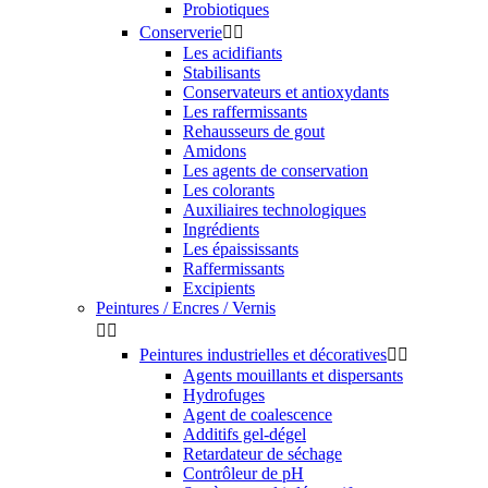
Probiotiques
Conserverie


Les acidifiants
Stabilisants
Conservateurs et antioxydants
Les raffermissants
Rehausseurs de gout
Amidons
Les agents de conservation
Les colorants
Auxiliaires technologiques
Ingrédients
Les épaississants
Raffermissants
Excipients
Peintures / Encres / Vernis


Peintures industrielles et décoratives


Agents mouillants et dispersants
Hydrofuges
Agent de coalescence
Additifs gel-dégel
Retardateur de séchage
Contrôleur de pH