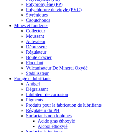
Polypropylène (PP)
Polychlorure de vinyle (PVC)
Styréniques
Caoutchoucs
Mines et fonderies
Collecteur
Moussant
Activateur
Dépresseur
Régulateur
Boule d\'acier
Floculant
Vulcanisateur De Minerai Oxydé
Stabilisateur
Forage et lubrifiants
Antigel
Dégraissant
Inhibiteur de corrosion
Pigments
Produits pour la fabrication de lubrifiants
Régulateur du PH
Surfactants non ioniques
Acide gras éthoxylé
Alcool éthoxylé
Surfactants ioniques