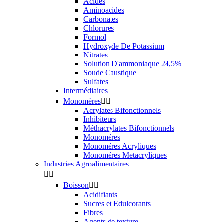
Acides
Aminoacides
Carbonates
Chlorures
Formol
Hydroxyde De Potassium
Nitrates
Solution D'ammoniaque 24,5%
Soude Caustique
Sulfates
Intermédiaires
Monomères


Acrylates Bifonctionnels
Inhibiteurs
Méthacrylates Bifonctionnels
Monoméres
Monoméres Acryliques
Monoméres Metacryliques
Industries Agroalimentaires


Boisson


Acidifiants
Sucres et Edulcorants
Fibres
Agents de texture