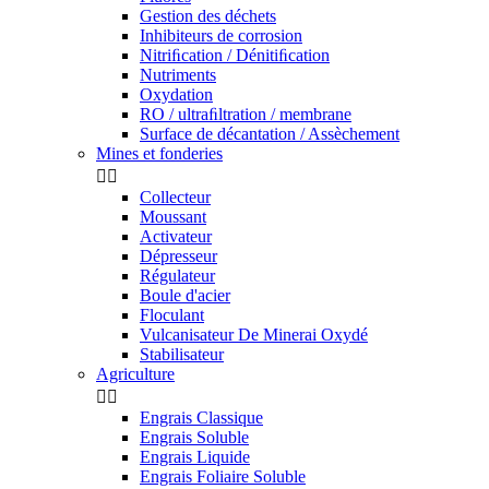
Gestion des déchets
Inhibiteurs de corrosion
Nitriﬁcation / Dénitiﬁcation
Nutriments
Oxydation
RO / ultraﬁltration / membrane
Surface de décantation / Assèchement
Mines et fonderies


Collecteur
Moussant
Activateur
Dépresseur
Régulateur
Boule d'acier
Floculant
Vulcanisateur De Minerai Oxydé
Stabilisateur
Agriculture


Engrais Classique
Engrais Soluble
Engrais Liquide
Engrais Foliaire Soluble