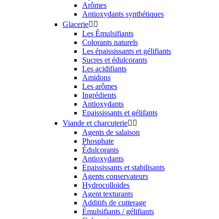
Arômes
Antioxydants synthétiques
Glacerie


Les Émulsifiants
Colorants naturels
Les épaississants et gélifiants
Sucres et édulcorants
Les acidifiants
Amidons
Les arômes
Ingrédients
Antioxydants
Epaississants et gélifants
Viande et charcuterie


Agents de salaison
Phosphate
Édulcorants
Antioxydants
Epaississants et stabilisants
Agents conservateurs
Hydrocolloïdes
Agent texturants
Additifs de cutterage
Émulsifiants / gélifiants