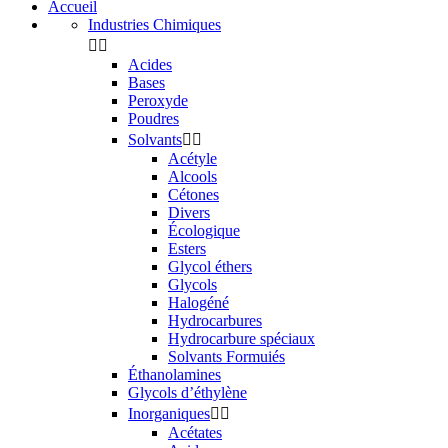
Accueil
Industries Chimiques


Acides
Bases
Peroxyde
Poudres
Solvants


Acétyle
Alcools
Cétones
Divers
Écologique
Esters
Glycol éthers
Glycols
Halogéné
Hydrocarbures
Hydrocarbure spéciaux
Solvants Formuiés
Éthanolamines
Glycols d’éthylène
Inorganiques


Acétates