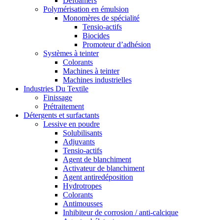
Defoamers
Polymérisation en émulsion
Monomères de spécialité
Tensio-actifs
Biocides
Promoteur d’adhésion
Systèmes à teinter
Colorants
Machines à teinter
Machines industrielles
Industries Du Textile
Finissage
Prétraitement
Détergents et surfactants
Lessive en poudre
Solubilisants
Adjuvants
Tensio-actifs
Agent de blanchiment
Activateur de blanchiment
Agent antiredéposition
Hydrotropes
Colorants
Antimousses
Inhibiteur de corrosion / anti-calcique