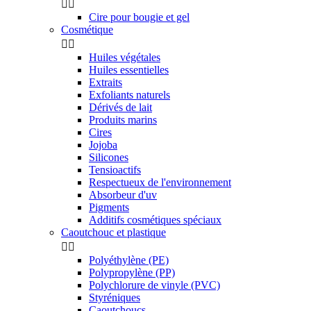


Cire pour bougie et gel
Cosmétique


Huiles végétales
Huiles essentielles
Extraits
Exfoliants naturels
Dérivés de lait
Produits marins
Cires
Jojoba
Silicones
Tensioactifs
Respectueux de l'environnement
Absorbeur d'uv
Pigments
Additifs cosmétiques spéciaux
Caoutchouc et plastique


Polyéthylène (PE)
Polypropylène (PP)
Polychlorure de vinyle (PVC)
Styréniques
Caoutchoucs