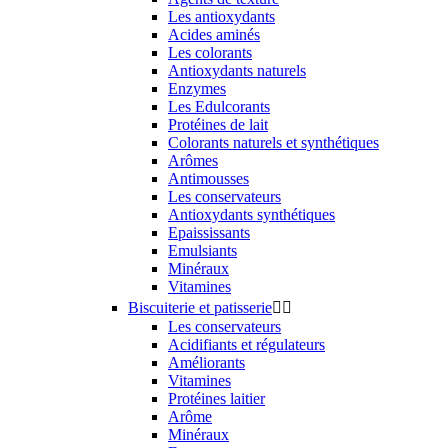
Les antioxydants
Acides aminés
Les colorants
Antioxydants naturels
Enzymes
Les Edulcorants
Protéines de lait
Colorants naturels et synthétiques
Arômes
Antimousses
Les conservateurs
Antioxydants synthétiques
Epaississants
Emulsiants
Minéraux
Vitamines
Biscuiterie et patisserie


Les conservateurs
Acidifiants et régulateurs
Améliorants
Vitamines
Protéines laitier
Arôme
Minéraux