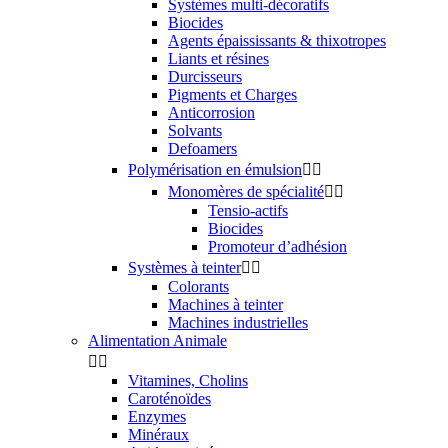
Systèmes multi-décoratifs
Biocides
Agents épaississants & thixotropes
Liants et résines
Durcisseurs
Pigments et Charges
Anticorrosion
Solvants
Defoamers
Polymérisation en émulsion


Monomères de spécialité


Tensio-actifs
Biocides
Promoteur d’adhésion
Systèmes à teinter


Colorants
Machines à teinter
Machines industrielles
Alimentation Animale


Vitamines, Cholins
Caroténoïdes
Enzymes
Minéraux