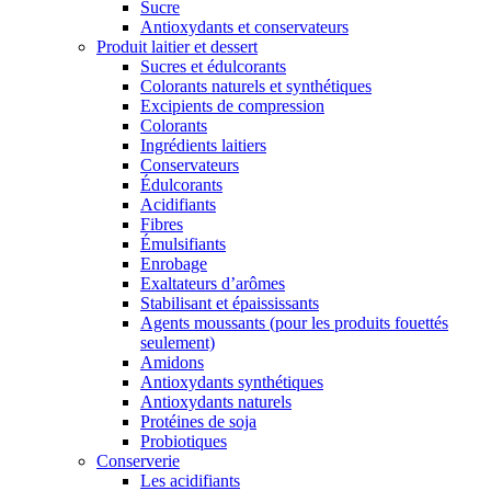
Sucre
Antioxydants et conservateurs
Produit laitier et dessert
Sucres et édulcorants
Colorants naturels et synthétiques
Excipients de compression
Colorants
Ingrédients laitiers
Conservateurs
Édulcorants
Acidifiants
Fibres
Émulsifiants
Enrobage
Exaltateurs d’arômes
Stabilisant et épaississants
Agents moussants (pour les produits fouettés
seulement)
Amidons
Antioxydants synthétiques
Antioxydants naturels
Protéines de soja
Probiotiques
Conserverie
Les acidifiants