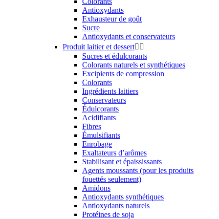
Colorants
Antioxydants
Exhausteur de goût
Sucre
Antioxydants et conservateurs
Produit laitier et dessert


Sucres et édulcorants
Colorants naturels et synthétiques
Excipients de compression
Colorants
Ingrédients laitiers
Conservateurs
Édulcorants
Acidifiants
Fibres
Émulsifiants
Enrobage
Exaltateurs d’arômes
Stabilisant et épaississants
Agents moussants (pour les produits
fouettés seulement)
Amidons
Antioxydants synthétiques
Antioxydants naturels
Protéines de soja