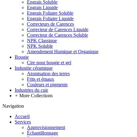
Engrais Soluble
Engrais Liquide
Engrais Foliaire Soluble
Engrais Foliaire Liquide
Correcteurs de Carences
Correcteur de Carences Liquide
Correcteur de Carences Soluble
NPK Classique
NPK Soluble
Amendement Humique et Organique
Bougie
Cire pour bougie et gel
Industrie céramique
Atomisation des terres
Frits et émaux
Couleurs et pigments
Industries du cuir
+
More Collections
Navigation
Accueil
Services
Approvisionnement
Échantillonnage