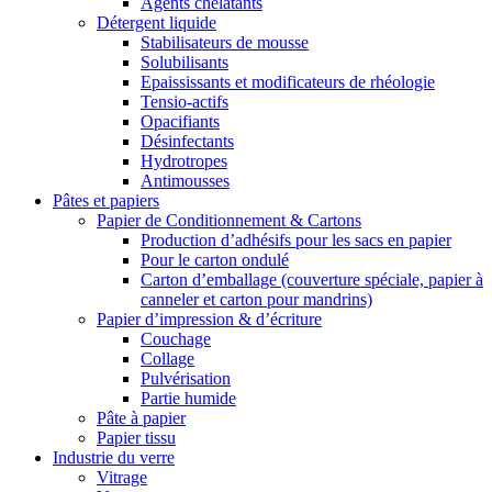
Agents chélatants
Détergent liquide
Stabilisateurs de mousse
Solubilisants
Epaississants et modificateurs de rhéologie
Tensio-actifs
Opacifiants
Désinfectants
Hydrotropes
Antimousses
Pâtes et papiers
Papier de Conditionnement & Cartons
Production d’adhésifs pour les sacs en papier
Pour le carton ondulé
Carton d’emballage (couverture spéciale, papier à
canneler et carton pour mandrins)
Papier d’impression & d’écriture
Couchage
Collage
Pulvérisation
Partie humide
Pâte à papier
Papier tissu
Industrie du verre
Vitrage