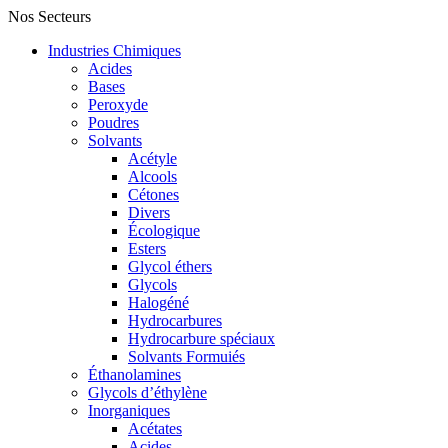
Nos Secteurs
Industries Chimiques
Acides
Bases
Peroxyde
Poudres
Solvants
Acétyle
Alcools
Cétones
Divers
Écologique
Esters
Glycol éthers
Glycols
Halogéné
Hydrocarbures
Hydrocarbure spéciaux
Solvants Formuiés
Éthanolamines
Glycols d’éthylène
Inorganiques
Acétates
Acides