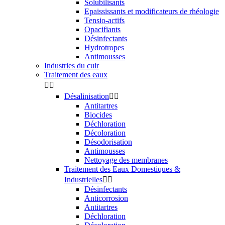
Solubilisants
Epaississants et modificateurs de rhéologie
Tensio-actifs
Opacifiants
Désinfectants
Hydrotropes
Antimousses
Industries du cuir
Traitement des eaux


Désalinisation


Antitartres
Biocides
Déchloration
Décoloration
Désodorisation
Antimousses
Nettoyage des membranes
Traitement des Eaux Domestiques &
Industrielles


Désinfectants
Anticorrosion
Antitartres
Déchloration