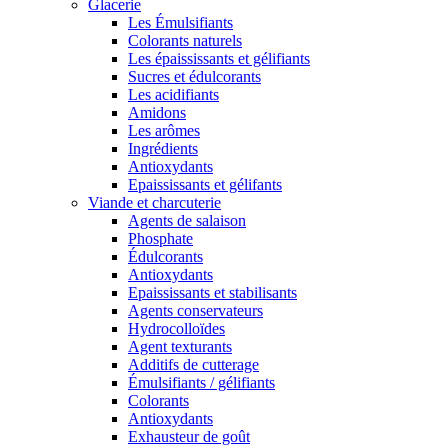
Glacerie
Les Émulsifiants
Colorants naturels
Les épaississants et gélifiants
Sucres et édulcorants
Les acidifiants
Amidons
Les arômes
Ingrédients
Antioxydants
Epaississants et gélifants
Viande et charcuterie
Agents de salaison
Phosphate
Édulcorants
Antioxydants
Epaississants et stabilisants
Agents conservateurs
Hydrocolloïdes
Agent texturants
Additifs de cutterage
Émulsifiants / gélifiants
Colorants
Antioxydants
Exhausteur de goût