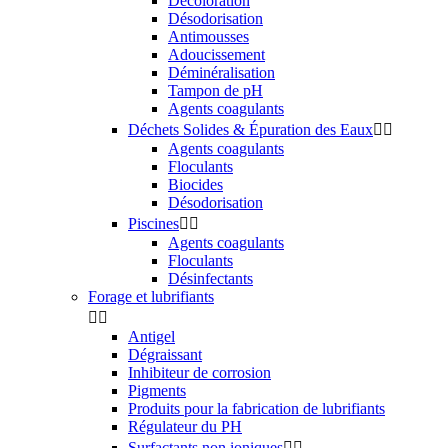
Décoloration
Désodorisation
Antimousses
Adoucissement
Déminéralisation
Tampon de pH
Agents coagulants
Déchets Solides & Épuration des Eaux


Agents coagulants
Floculants
Biocides
Désodorisation
Piscines


Agents coagulants
Floculants
Désinfectants
Forage et lubrifiants


Antigel
Dégraissant
Inhibiteur de corrosion
Pigments
Produits pour la fabrication de lubrifiants
Régulateur du PH
Surfactants non ioniques

