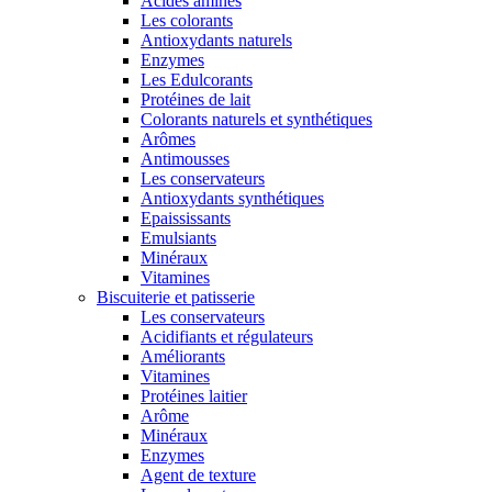
Acides aminés
Les colorants
Antioxydants naturels
Enzymes
Les Edulcorants
Protéines de lait
Colorants naturels et synthétiques
Arômes
Antimousses
Les conservateurs
Antioxydants synthétiques
Epaississants
Emulsiants
Minéraux
Vitamines
Biscuiterie et patisserie
Les conservateurs
Acidifiants et régulateurs
Améliorants
Vitamines
Protéines laitier
Arôme
Minéraux
Enzymes
Agent de texture