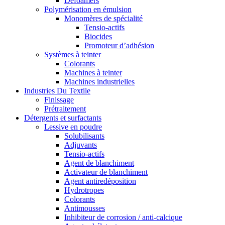
Defoamers
Polymérisation en émulsion
Monomères de spécialité
Tensio-actifs
Biocides
Promoteur d’adhésion
Systèmes à teinter
Colorants
Machines à teinter
Machines industrielles
Industries Du Textile
Finissage
Prétraitement
Détergents et surfactants
Lessive en poudre
Solubilisants
Adjuvants
Tensio-actifs
Agent de blanchiment
Activateur de blanchiment
Agent antiredéposition
Hydrotropes
Colorants
Antimousses
Inhibiteur de corrosion / anti-calcique