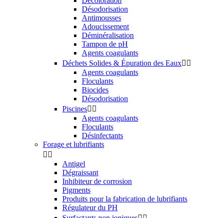
Décoloration
Désodorisation
Antimousses
Adoucissement
Déminéralisation
Tampon de pH
Agents coagulants
Déchets Solides & Épuration des Eaux


Agents coagulants
Floculants
Biocides
Désodorisation
Piscines


Agents coagulants
Floculants
Désinfectants
Forage et lubrifiants


Antigel
Dégraissant
Inhibiteur de corrosion
Pigments
Produits pour la fabrication de lubrifiants
Régulateur du PH
Surfactants non ioniques

