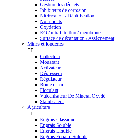
Gestion des déchets
Inhibiteurs de corrosion
Nitriﬁcation / Dénitiﬁcation
Nutriments
Oxydation
RO / ultraﬁltration / membrane
Surface de décantation / Assèchement
Mines et fonderies


Collecteur
Moussant
Activateur
Dépresseur
Régulateur
Boule d'acier
Floculant
Vulcanisateur De Minerai Oxydé
Stabilisateur
Agriculture


Engrais Classique
Engrais Soluble
Engrais Liquide
Engrais Foliaire Soluble