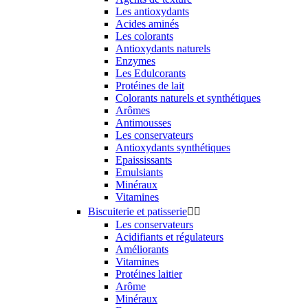
Les antioxydants
Acides aminés
Les colorants
Antioxydants naturels
Enzymes
Les Edulcorants
Protéines de lait
Colorants naturels et synthétiques
Arômes
Antimousses
Les conservateurs
Antioxydants synthétiques
Epaississants
Emulsiants
Minéraux
Vitamines
Biscuiterie et patisserie


Les conservateurs
Acidifiants et régulateurs
Améliorants
Vitamines
Protéines laitier
Arôme
Minéraux