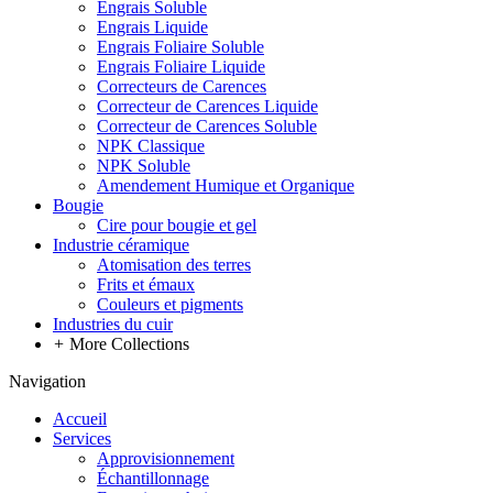
Engrais Soluble
Engrais Liquide
Engrais Foliaire Soluble
Engrais Foliaire Liquide
Correcteurs de Carences
Correcteur de Carences Liquide
Correcteur de Carences Soluble
NPK Classique
NPK Soluble
Amendement Humique et Organique
Bougie
Cire pour bougie et gel
Industrie céramique
Atomisation des terres
Frits et émaux
Couleurs et pigments
Industries du cuir
+
More Collections
Navigation
Accueil
Services
Approvisionnement
Échantillonnage