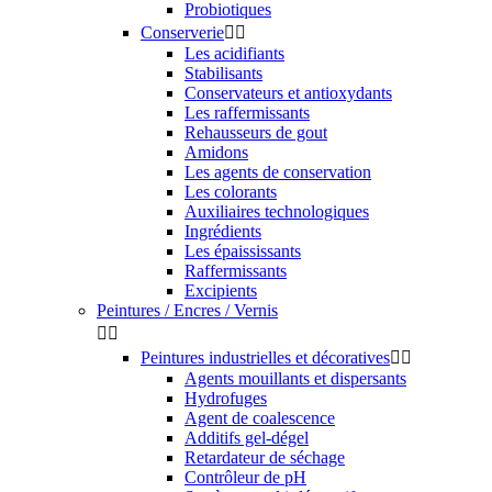
Probiotiques
Conserverie


Les acidifiants
Stabilisants
Conservateurs et antioxydants
Les raffermissants
Rehausseurs de gout
Amidons
Les agents de conservation
Les colorants
Auxiliaires technologiques
Ingrédients
Les épaississants
Raffermissants
Excipients
Peintures / Encres / Vernis


Peintures industrielles et décoratives


Agents mouillants et dispersants
Hydrofuges
Agent de coalescence
Additifs gel-dégel
Retardateur de séchage
Contrôleur de pH