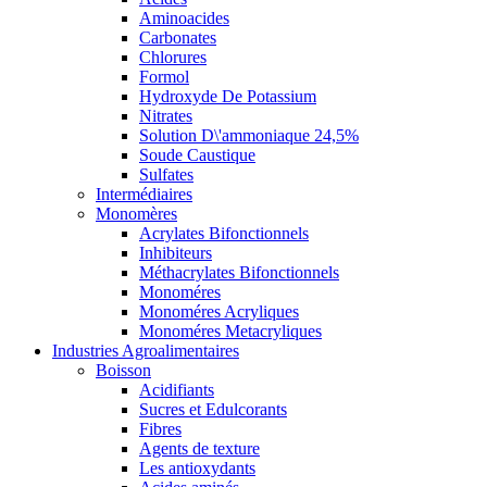
Aminoacides
Carbonates
Chlorures
Formol
Hydroxyde De Potassium
Nitrates
Solution D\'ammoniaque 24,5%
Soude Caustique
Sulfates
Intermédiaires
Monomères
Acrylates Bifonctionnels
Inhibiteurs
Méthacrylates Bifonctionnels
Monoméres
Monoméres Acryliques
Monoméres Metacryliques
Industries Agroalimentaires
Boisson
Acidifiants
Sucres et Edulcorants
Fibres
Agents de texture
Les antioxydants