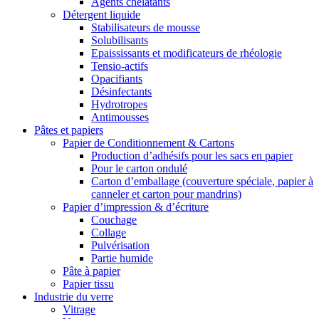
Agents chélatants
Détergent liquide
Stabilisateurs de mousse
Solubilisants
Epaississants et modificateurs de rhéologie
Tensio-actifs
Opacifiants
Désinfectants
Hydrotropes
Antimousses
Pâtes et papiers
Papier de Conditionnement & Cartons
Production d’adhésifs pour les sacs en papier
Pour le carton ondulé
Carton d’emballage (couverture spéciale, papier à
canneler et carton pour mandrins)
Papier d’impression & d’écriture
Couchage
Collage
Pulvérisation
Partie humide
Pâte à papier
Papier tissu
Industrie du verre
Vitrage