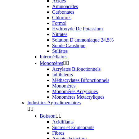
Acides
Aminoacides
Carbonates
Chlorures
Formol
Hydroxyde De Potassium
Nitrates
Solution D'ammoniaque 24,5%
Soude Caustique
Sulfates
Intermédiaires
Monomères


Acrylates Bifonctionnels
Inhibiteurs
Méthacrylates Bifonctionnels
Monoméres
Monoméres Acryliques
Monoméres Metacryliques
Industries Agroalimentaires


Boisson


Acidifiants
Sucres et Edulcorants
Fibres
Agents de texture