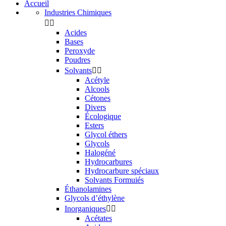
Accueil
Industries Chimiques


Acides
Bases
Peroxyde
Poudres
Solvants


Acétyle
Alcools
Cétones
Divers
Écologique
Esters
Glycol éthers
Glycols
Halogéné
Hydrocarbures
Hydrocarbure spéciaux
Solvants Formuiés
Éthanolamines
Glycols d’éthylène
Inorganiques


Acétates