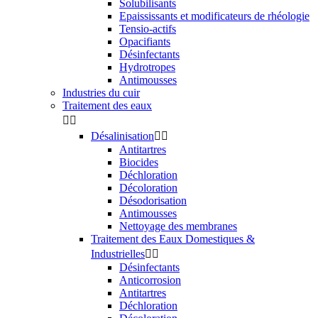
Solubilisants
Epaississants et modificateurs de rhéologie
Tensio-actifs
Opacifiants
Désinfectants
Hydrotropes
Antimousses
Industries du cuir
Traitement des eaux


Désalinisation


Antitartres
Biocides
Déchloration
Décoloration
Désodorisation
Antimousses
Nettoyage des membranes
Traitement des Eaux Domestiques &
Industrielles


Désinfectants
Anticorrosion
Antitartres
Déchloration