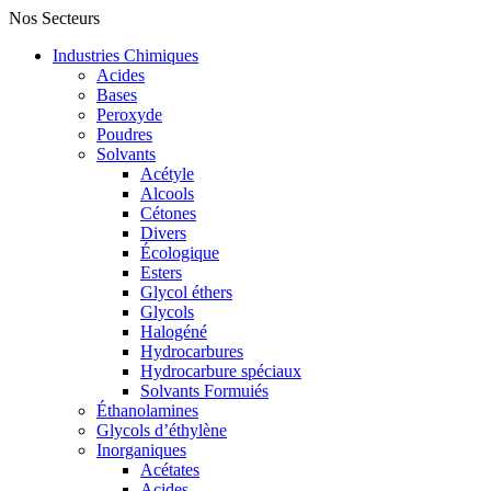
Nos Secteurs
Industries Chimiques
Acides
Bases
Peroxyde
Poudres
Solvants
Acétyle
Alcools
Cétones
Divers
Écologique
Esters
Glycol éthers
Glycols
Halogéné
Hydrocarbures
Hydrocarbure spéciaux
Solvants Formuiés
Éthanolamines
Glycols d’éthylène
Inorganiques
Acétates
Acides