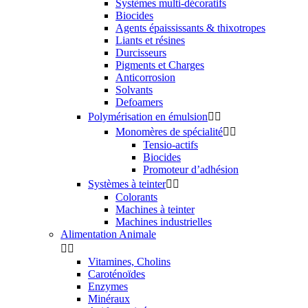
Systèmes multi-décoratifs
Biocides
Agents épaississants & thixotropes
Liants et résines
Durcisseurs
Pigments et Charges
Anticorrosion
Solvants
Defoamers
Polymérisation en émulsion


Monomères de spécialité


Tensio-actifs
Biocides
Promoteur d’adhésion
Systèmes à teinter


Colorants
Machines à teinter
Machines industrielles
Alimentation Animale


Vitamines, Cholins
Caroténoïdes
Enzymes
Minéraux