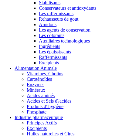
Stabilisants
Conservateurs et antioxydants
Les raffermissants
Rehausseurs de gout
Amidons
Les agents de conservation
Les colorants
Auxiliaires technologiques
Ingrédients
Les épaississants
Raffermissants
Excipients
Alimentation Animale
Vitamines, Cholins
Caroténoïdes
Enzymes
Minéraux
Acides aminés
Acides et Sels d\'acides
Produits d\'hygiène
Phosphate
Industrie pharmaceutique
Principes Actifs
Excipients
Huiles naturelles et Cires