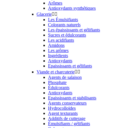
Arômes
Antioxydants synthétiques
Glacerie


Les Émulsifiants
Colorants naturels
Les épaississants et gélifiants
Sucres et édulcorants
Les acidifiants
Amidons
Les arômes
Ingrédients
Antioxydants
Epaississants et gélifants
Viande et charcuterie


Agents de salaison
Phosphate
Édulcorants
Antioxydants
Epaississants et stabilisants
Agents conservateurs
Hydrocolloïdes
Agent texturants
Additifs de cutterage
Émulsifiants / gélifiants