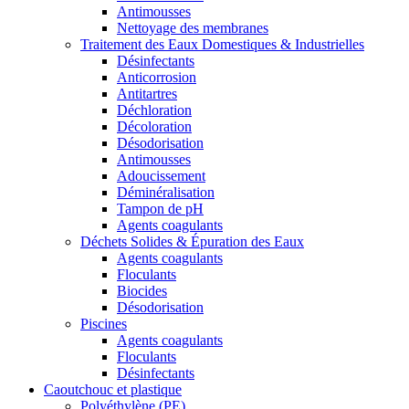
Antimousses
Nettoyage des membranes
Traitement des Eaux Domestiques & Industrielles
Désinfectants
Anticorrosion
Antitartres
Déchloration
Décoloration
Désodorisation
Antimousses
Adoucissement
Déminéralisation
Tampon de pH
Agents coagulants
Déchets Solides & Épuration des Eaux
Agents coagulants
Floculants
Biocides
Désodorisation
Piscines
Agents coagulants
Floculants
Désinfectants
Caoutchouc et plastique
Polyéthylène (PE)