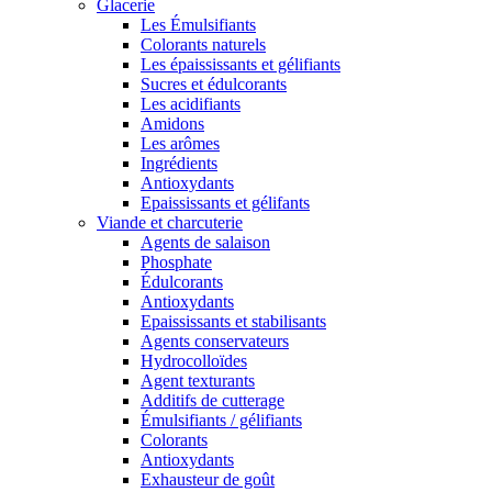
Glacerie
Les Émulsifiants
Colorants naturels
Les épaississants et gélifiants
Sucres et édulcorants
Les acidifiants
Amidons
Les arômes
Ingrédients
Antioxydants
Epaississants et gélifants
Viande et charcuterie
Agents de salaison
Phosphate
Édulcorants
Antioxydants
Epaississants et stabilisants
Agents conservateurs
Hydrocolloïdes
Agent texturants
Additifs de cutterage
Émulsifiants / gélifiants
Colorants
Antioxydants
Exhausteur de goût