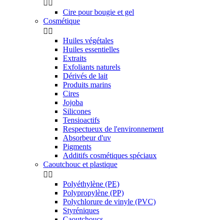


Cire pour bougie et gel
Cosmétique


Huiles végétales
Huiles essentielles
Extraits
Exfoliants naturels
Dérivés de lait
Produits marins
Cires
Jojoba
Silicones
Tensioactifs
Respectueux de l'environnement
Absorbeur d'uv
Pigments
Additifs cosmétiques spéciaux
Caoutchouc et plastique


Polyéthylène (PE)
Polypropylène (PP)
Polychlorure de vinyle (PVC)
Styréniques
Caoutchoucs