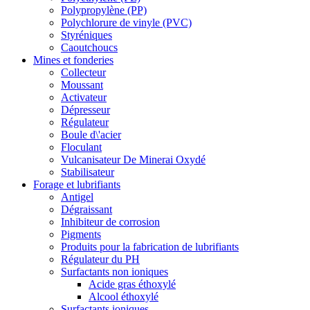
Polypropylène (PP)
Polychlorure de vinyle (PVC)
Styréniques
Caoutchoucs
Mines et fonderies
Collecteur
Moussant
Activateur
Dépresseur
Régulateur
Boule d\'acier
Floculant
Vulcanisateur De Minerai Oxydé
Stabilisateur
Forage et lubrifiants
Antigel
Dégraissant
Inhibiteur de corrosion
Pigments
Produits pour la fabrication de lubrifiants
Régulateur du PH
Surfactants non ioniques
Acide gras éthoxylé
Alcool éthoxylé
Surfactants ioniques