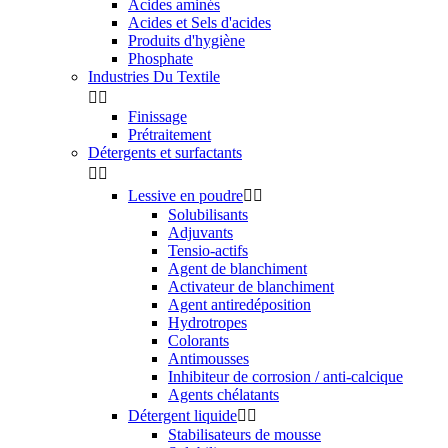
Acides aminés
Acides et Sels d'acides
Produits d'hygiène
Phosphate
Industries Du Textile


Finissage
Prétraitement
Détergents et surfactants


Lessive en poudre


Solubilisants
Adjuvants
Tensio-actifs
Agent de blanchiment
Activateur de blanchiment
Agent antiredéposition
Hydrotropes
Colorants
Antimousses
Inhibiteur de corrosion / anti-calcique
Agents chélatants
Détergent liquide


Stabilisateurs de mousse