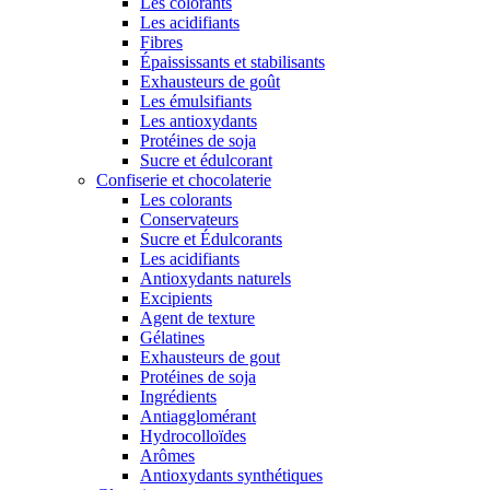
Les colorants
Les acidifiants
Fibres
Épaississants et stabilisants
Exhausteurs de goût
Les émulsifiants
Les antioxydants
Protéines de soja
Sucre et édulcorant
Confiserie et chocolaterie
Les colorants
Conservateurs
Sucre et Édulcorants
Les acidifiants
Antioxydants naturels
Excipients
Agent de texture
Gélatines
Exhausteurs de gout
Protéines de soja
Ingrédients
Antiagglomérant
Hydrocolloïdes
Arômes
Antioxydants synthétiques