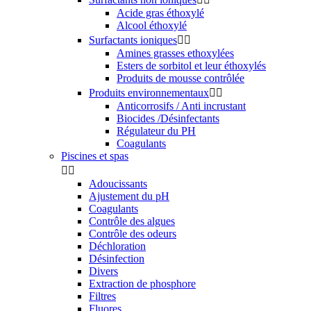
Acide gras éthoxylé
Alcool éthoxylé
Surfactants ioniques


Amines grasses ethoxylées
Esters de sorbitol et leur éthoxylés
Produits de mousse contrôlée
Produits environnementaux


Anticorrosifs / Anti incrustant
Biocides /Désinfectants
Régulateur du PH
Coagulants
Piscines et spas


Adoucissants
Ajustement du pH
Coagulants
Contrôle des algues
Contrôle des odeurs
Déchloration
Désinfection
Divers
Extraction de phosphore
Filtres
Fluores