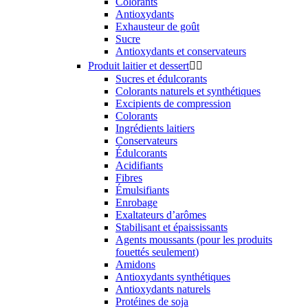
Colorants
Antioxydants
Exhausteur de goût
Sucre
Antioxydants et conservateurs
Produit laitier et dessert


Sucres et édulcorants
Colorants naturels et synthétiques
Excipients de compression
Colorants
Ingrédients laitiers
Conservateurs
Édulcorants
Acidifiants
Fibres
Émulsifiants
Enrobage
Exaltateurs d’arômes
Stabilisant et épaississants
Agents moussants (pour les produits
fouettés seulement)
Amidons
Antioxydants synthétiques
Antioxydants naturels
Protéines de soja