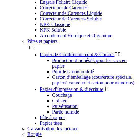
Engrais Foliaire Liquide
Correcteurs de Carences
Correcteur de Carences Liquide
Correcteur de Carences Soluble
NPK Classique
NPK Soluble
Amendement Humique et Organique
Pâtes et papiers


Papier de Conditionnement & Cartons


Production d’adhésifs pour les sacs en
papier
Pour le carton ondulé
Carton d’emballage (couverture spéciale,
papier à canneler et carton pour mandrins)
Papier d’impression & d’écriture


Couchage
Collage
Pulvérisation
Partie humide
Pâte à papier
Papier tissu
Galvanisation des métaux
Bougie