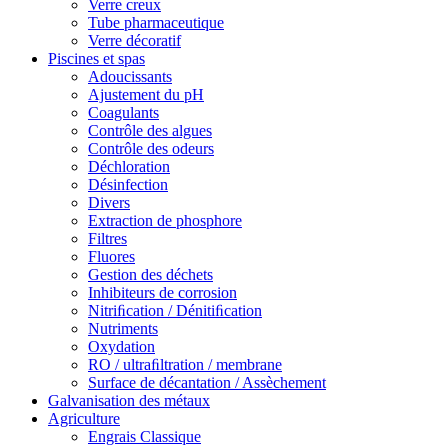
Verre creux
Tube pharmaceutique
Verre décoratif
Piscines et spas
Adoucissants
Ajustement du pH
Coagulants
Contrôle des algues
Contrôle des odeurs
Déchloration
Désinfection
Divers
Extraction de phosphore
Filtres
Fluores
Gestion des déchets
Inhibiteurs de corrosion
Nitriﬁcation / Dénitiﬁcation
Nutriments
Oxydation
RO / ultraﬁltration / membrane
Surface de décantation / Assèchement
Galvanisation des métaux
Agriculture
Engrais Classique