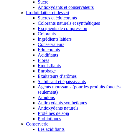
Sucre
Antioxydants et conservateurs
Produit laitier et dessert
Sucres et édulcorants
Colorants naturels et synthétiques
Excipients de compression
Colorants
Ingrédients laitiers
Conservateurs
Édulcorants
Acidifiants
Fibres
Émulsifiants
Enrobage
Exaltateurs d’arômes
Stabilisant et épaississants
Agents moussants (pour les produits fouettés
seulement)
Amidons
Antioxydants synthétiques
Antioxydants naturels
Protéines de soja
Probiotiques
Conserverie
Les acidifiants