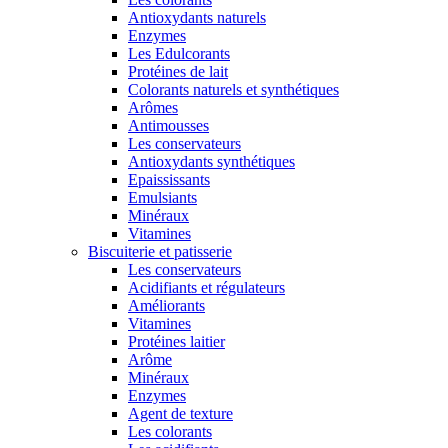
Antioxydants naturels
Enzymes
Les Edulcorants
Protéines de lait
Colorants naturels et synthétiques
Arômes
Antimousses
Les conservateurs
Antioxydants synthétiques
Epaississants
Emulsiants
Minéraux
Vitamines
Biscuiterie et patisserie
Les conservateurs
Acidifiants et régulateurs
Améliorants
Vitamines
Protéines laitier
Arôme
Minéraux
Enzymes
Agent de texture
Les colorants