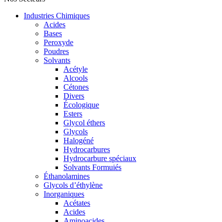
Industries Chimiques
Acides
Bases
Peroxyde
Poudres
Solvants
Acétyle
Alcools
Cétones
Divers
Écologique
Esters
Glycol éthers
Glycols
Halogéné
Hydrocarbures
Hydrocarbure spéciaux
Solvants Formuiés
Éthanolamines
Glycols d’éthylène
Inorganiques
Acétates
Acides
Aminoacides