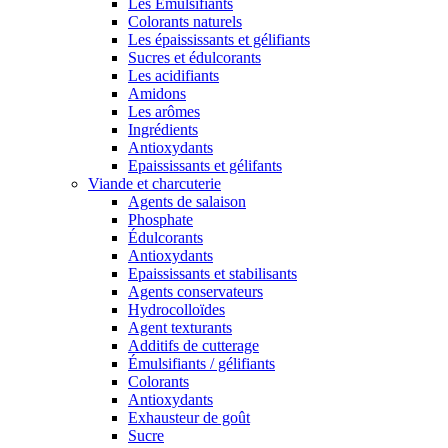
Les Émulsifiants
Colorants naturels
Les épaississants et gélifiants
Sucres et édulcorants
Les acidifiants
Amidons
Les arômes
Ingrédients
Antioxydants
Epaississants et gélifants
Viande et charcuterie
Agents de salaison
Phosphate
Édulcorants
Antioxydants
Epaississants et stabilisants
Agents conservateurs
Hydrocolloïdes
Agent texturants
Additifs de cutterage
Émulsifiants / gélifiants
Colorants
Antioxydants
Exhausteur de goût
Sucre