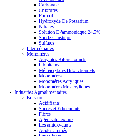
Carbonates
Chlorures
Formol
Hydroxyde De Potassium
Nitrates
Solution D\'ammoniaque 24,5%
Soude Caustique
Sulfates
Intermédiaires
Monomères
Acrylates Bifonctionnels
Inhibiteurs
Méthacrylates Bifonctionnels
Monoméres
Monoméres Acryliques
Monoméres Metacryliques
Industries Agroalimentaires
Boisson
Acidifiants
Sucres et Edulcorants
Fibres
Agents de texture
Les antioxydants
Acides aminés
Les colorants