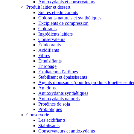
Antioxydants et conservateurs
Produit laitier et dessert
Sucres et édulcorants
Colorants naturels et synthétiques
Excipients de compression
Colorants
Ingrédients laitiers
Conservateurs
Édulcorants
Acidifiants
Fibres
Émulsifiants
Enrobage
Exaltateurs d’arômes
Stabilisant et épaississants
Agents moussants (pour les produits fouettés seul
Amidons
Antioxydants synthétiques
Antioxydants naturels
Protéines de soja
Probiotiques
Conserverie
Les acidifiants
Stabilisants
Conservateurs et antioxydants