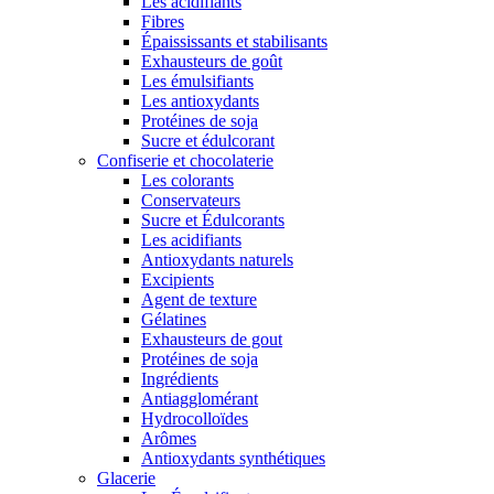
Les acidifiants
Fibres
Épaississants et stabilisants
Exhausteurs de goût
Les émulsifiants
Les antioxydants
Protéines de soja
Sucre et édulcorant
Confiserie et chocolaterie
Les colorants
Conservateurs
Sucre et Édulcorants
Les acidifiants
Antioxydants naturels
Excipients
Agent de texture
Gélatines
Exhausteurs de gout
Protéines de soja
Ingrédients
Antiagglomérant
Hydrocolloïdes
Arômes
Antioxydants synthétiques
Glacerie