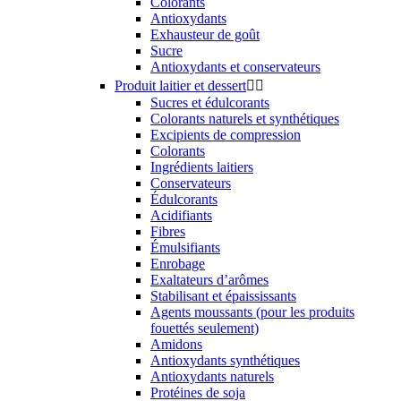
Colorants
Antioxydants
Exhausteur de goût
Sucre
Antioxydants et conservateurs
Produit laitier et dessert


Sucres et édulcorants
Colorants naturels et synthétiques
Excipients de compression
Colorants
Ingrédients laitiers
Conservateurs
Édulcorants
Acidifiants
Fibres
Émulsifiants
Enrobage
Exaltateurs d’arômes
Stabilisant et épaississants
Agents moussants (pour les produits
fouettés seulement)
Amidons
Antioxydants synthétiques
Antioxydants naturels
Protéines de soja