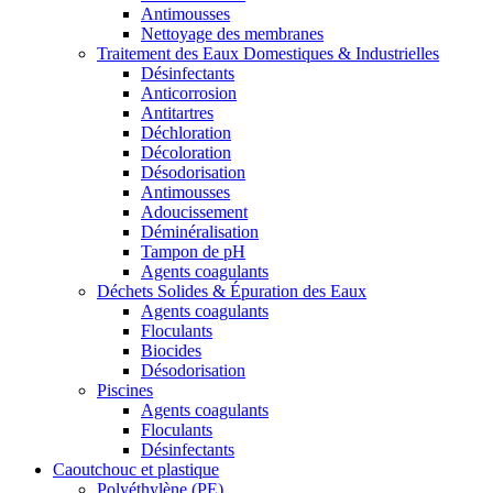
Antimousses
Nettoyage des membranes
Traitement des Eaux Domestiques & Industrielles
Désinfectants
Anticorrosion
Antitartres
Déchloration
Décoloration
Désodorisation
Antimousses
Adoucissement
Déminéralisation
Tampon de pH
Agents coagulants
Déchets Solides & Épuration des Eaux
Agents coagulants
Floculants
Biocides
Désodorisation
Piscines
Agents coagulants
Floculants
Désinfectants
Caoutchouc et plastique
Polyéthylène (PE)