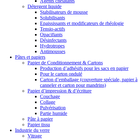
Agents chélatants
Détergent liquide
Stabilisateurs de mousse
Solubilisants
Epaississants et modificateurs de rhéologie
Tensio-actifs
Opacifiants
Désinfectants
Hydrotropes
Antimousses
Pâtes et papiers
Papier de Conditionnement & Cartons
Production d’adhésifs pour les sacs en papier
Pour le carton ondulé
Carton d’emballage (couverture spéciale, papier à
canneler et carton pour mandrins)
Papier d’impression & d’écriture
Couchage
Collage
Pulvérisation
Partie humide
Pâte à papier
Papier tissu
Industrie du verre
Vitrage