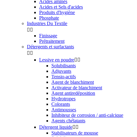
Acides aminés
Acides et Sels d'acides
Produits d'hygiène
Phosphate
Industries Du Textile


Finissage
Prétraitement
Détergents et surfactants


Lessive en poudre


Solubilisants
Adjuvants
Tensio-actifs
Agent de blanchiment
Activateur de blanchiment
Agent antiredéposition
Hydrotropes
Colorants
Antimousses
Inhibiteur de corrosion / anti-calcique
Agents chélatants
Détergent liquide


Stabilisateurs de mousse