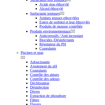
Acide gras éthoxylé
Alcool éthoxylé
Surfactants ioniques


Amines grasses ethoxylées
Esters de sorbitol et leur éthoxylés
Produits de mousse contrôlée
Produits environnementaux


Anticorrosifs / Anti incrustant
Biocides /Désinfectants
Régulateur du PH
Coagulants
Piscines et spas


Adoucissants
Ajustement du pH
Coagulants
Contrôle des algues
Contrôle des odeurs
Déchloration
Désinfection
Divers
Extraction de phosphore
Filtres
Fluores