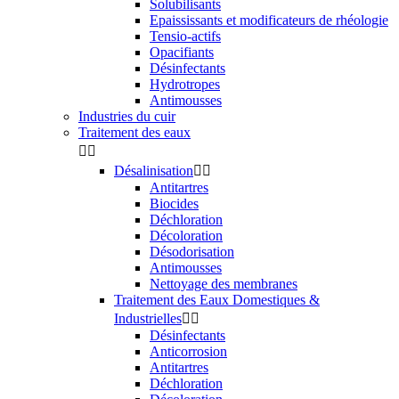
Solubilisants
Epaississants et modificateurs de rhéologie
Tensio-actifs
Opacifiants
Désinfectants
Hydrotropes
Antimousses
Industries du cuir
Traitement des eaux


Désalinisation


Antitartres
Biocides
Déchloration
Décoloration
Désodorisation
Antimousses
Nettoyage des membranes
Traitement des Eaux Domestiques &
Industrielles


Désinfectants
Anticorrosion
Antitartres
Déchloration