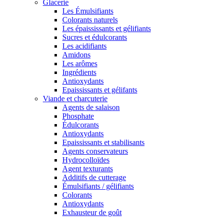
Glacerie
Les Émulsifiants
Colorants naturels
Les épaississants et gélifiants
Sucres et édulcorants
Les acidifiants
Amidons
Les arômes
Ingrédients
Antioxydants
Epaississants et gélifants
Viande et charcuterie
Agents de salaison
Phosphate
Édulcorants
Antioxydants
Epaississants et stabilisants
Agents conservateurs
Hydrocolloïdes
Agent texturants
Additifs de cutterage
Émulsifiants / gélifiants
Colorants
Antioxydants
Exhausteur de goût