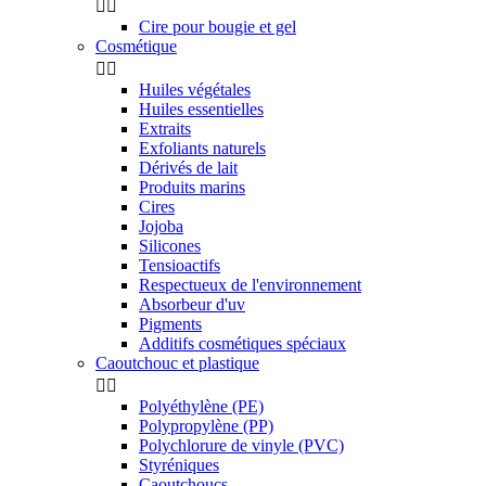


Cire pour bougie et gel
Cosmétique


Huiles végétales
Huiles essentielles
Extraits
Exfoliants naturels
Dérivés de lait
Produits marins
Cires
Jojoba
Silicones
Tensioactifs
Respectueux de l'environnement
Absorbeur d'uv
Pigments
Additifs cosmétiques spéciaux
Caoutchouc et plastique


Polyéthylène (PE)
Polypropylène (PP)
Polychlorure de vinyle (PVC)
Styréniques
Caoutchoucs