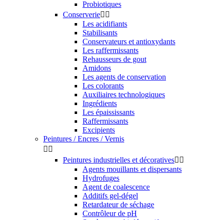
Probiotiques
Conserverie


Les acidifiants
Stabilisants
Conservateurs et antioxydants
Les raffermissants
Rehausseurs de gout
Amidons
Les agents de conservation
Les colorants
Auxiliaires technologiques
Ingrédients
Les épaississants
Raffermissants
Excipients
Peintures / Encres / Vernis


Peintures industrielles et décoratives


Agents mouillants et dispersants
Hydrofuges
Agent de coalescence
Additifs gel-dégel
Retardateur de séchage
Contrôleur de pH