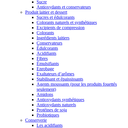
Sucre
Antioxydants et conservateurs
Produit laitier et dessert
Sucres et édulcorants
Colorants naturels et synthétiques
Excipients de compression
Colorants
Ingrédients laitiers
Conservateurs
Édulcorants
Acidifiants
Fibres
Émulsifiants
Enrobage
Exaltateurs d’arômes
Stabilisant et épaississants
Agents moussants (pour les produits fouettés
seulement)
Amidons
Antioxydants synthétiques
Antioxydants naturels
Protéines de soja
Probiotiques
Conserverie
Les acidifiants