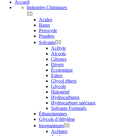
Accueil
Industries Chimiques


Acides
Bases
Peroxyde
Poudres
Solvants


Acétyle
Alcools
Cétones
Divers
Écologique
Esters
Glycol éthers
Glycols
Halogéné
Hydrocarbures
Hydrocarbure spéciaux
Solvants Formuiés
Éthanolamines
Glycols d’éthylène
Inorganiques


Acétates