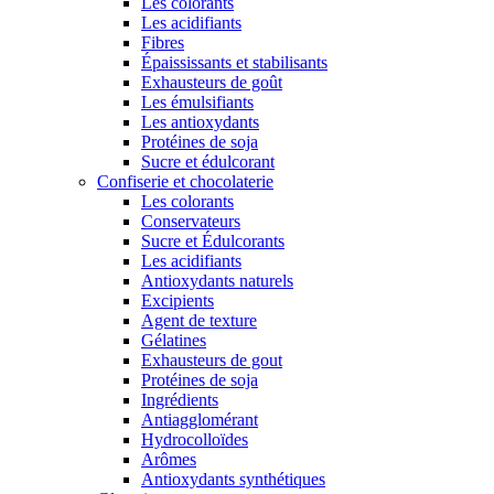
Les colorants
Les acidifiants
Fibres
Épaississants et stabilisants
Exhausteurs de goût
Les émulsifiants
Les antioxydants
Protéines de soja
Sucre et édulcorant
Confiserie et chocolaterie
Les colorants
Conservateurs
Sucre et Édulcorants
Les acidifiants
Antioxydants naturels
Excipients
Agent de texture
Gélatines
Exhausteurs de gout
Protéines de soja
Ingrédients
Antiagglomérant
Hydrocolloïdes
Arômes
Antioxydants synthétiques