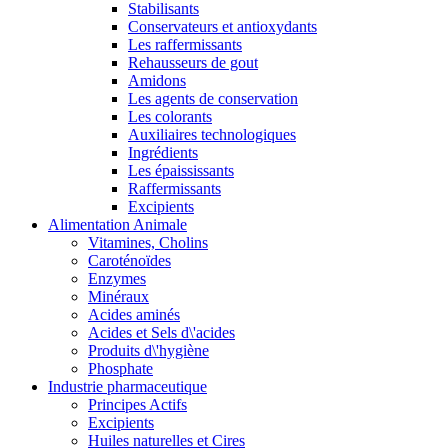
Stabilisants
Conservateurs et antioxydants
Les raffermissants
Rehausseurs de gout
Amidons
Les agents de conservation
Les colorants
Auxiliaires technologiques
Ingrédients
Les épaississants
Raffermissants
Excipients
Alimentation Animale
Vitamines, Cholins
Caroténoïdes
Enzymes
Minéraux
Acides aminés
Acides et Sels d\'acides
Produits d\'hygiène
Phosphate
Industrie pharmaceutique
Principes Actifs
Excipients
Huiles naturelles et Cires