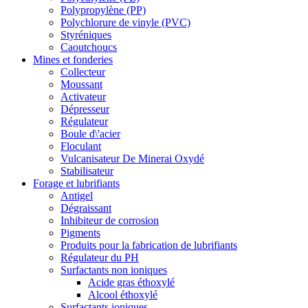
Polypropylène (PP)
Polychlorure de vinyle (PVC)
Styréniques
Caoutchoucs
Mines et fonderies
Collecteur
Moussant
Activateur
Dépresseur
Régulateur
Boule d\'acier
Floculant
Vulcanisateur De Minerai Oxydé
Stabilisateur
Forage et lubrifiants
Antigel
Dégraissant
Inhibiteur de corrosion
Pigments
Produits pour la fabrication de lubrifiants
Régulateur du PH
Surfactants non ioniques
Acide gras éthoxylé
Alcool éthoxylé
Surfactants ioniques