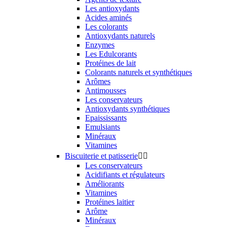
Les antioxydants
Acides aminés
Les colorants
Antioxydants naturels
Enzymes
Les Edulcorants
Protéines de lait
Colorants naturels et synthétiques
Arômes
Antimousses
Les conservateurs
Antioxydants synthétiques
Epaississants
Emulsiants
Minéraux
Vitamines
Biscuiterie et patisserie


Les conservateurs
Acidifiants et régulateurs
Améliorants
Vitamines
Protéines laitier
Arôme
Minéraux