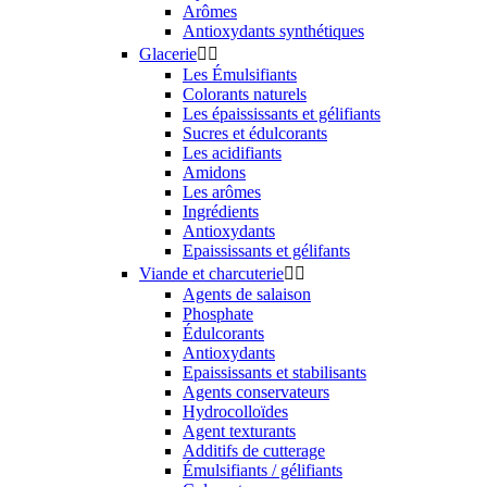
Arômes
Antioxydants synthétiques
Glacerie


Les Émulsifiants
Colorants naturels
Les épaississants et gélifiants
Sucres et édulcorants
Les acidifiants
Amidons
Les arômes
Ingrédients
Antioxydants
Epaississants et gélifants
Viande et charcuterie


Agents de salaison
Phosphate
Édulcorants
Antioxydants
Epaississants et stabilisants
Agents conservateurs
Hydrocolloïdes
Agent texturants
Additifs de cutterage
Émulsifiants / gélifiants