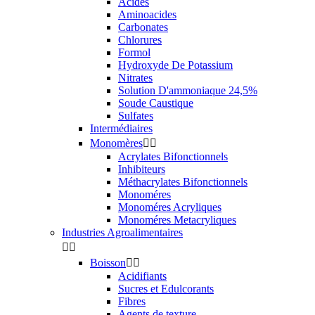
Acides
Aminoacides
Carbonates
Chlorures
Formol
Hydroxyde De Potassium
Nitrates
Solution D'ammoniaque 24,5%
Soude Caustique
Sulfates
Intermédiaires
Monomères


Acrylates Bifonctionnels
Inhibiteurs
Méthacrylates Bifonctionnels
Monoméres
Monoméres Acryliques
Monoméres Metacryliques
Industries Agroalimentaires


Boisson


Acidifiants
Sucres et Edulcorants
Fibres
Agents de texture