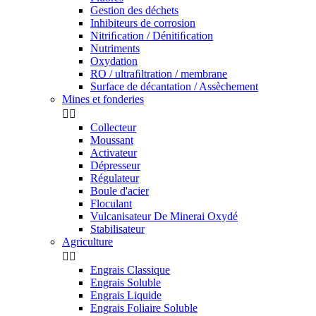
Gestion des déchets
Inhibiteurs de corrosion
Nitriﬁcation / Dénitiﬁcation
Nutriments
Oxydation
RO / ultraﬁltration / membrane
Surface de décantation / Assèchement
Mines et fonderies


Collecteur
Moussant
Activateur
Dépresseur
Régulateur
Boule d'acier
Floculant
Vulcanisateur De Minerai Oxydé
Stabilisateur
Agriculture


Engrais Classique
Engrais Soluble
Engrais Liquide
Engrais Foliaire Soluble