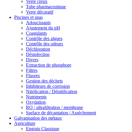
Verre creux
Tube pharmaceutique
Verre décoratif
Piscines et spas
Adoucissants
Ajustement du pH
Coagulants
Contrôle des algues
Contrôle des odeurs
Déchloration
Désinfection
Divers
Extraction de phosphore
Filtres
Fluores
Gestion des déchets
Inhibiteurs de corrosion
Nitriﬁcation / Dénitiﬁcation
Nutriments
Oxydation
RO / ultraﬁltration / membrane
Surface de décantation / Assèchement
Galvanisation des métaux
Agriculture
Engrais Classique