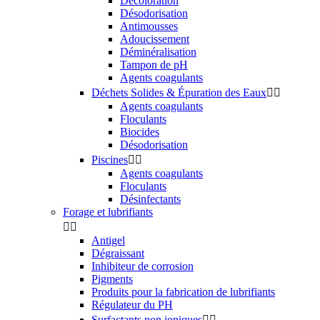
Décoloration
Désodorisation
Antimousses
Adoucissement
Déminéralisation
Tampon de pH
Agents coagulants
Déchets Solides & Épuration des Eaux


Agents coagulants
Floculants
Biocides
Désodorisation
Piscines


Agents coagulants
Floculants
Désinfectants
Forage et lubrifiants


Antigel
Dégraissant
Inhibiteur de corrosion
Pigments
Produits pour la fabrication de lubrifiants
Régulateur du PH
Surfactants non ioniques

