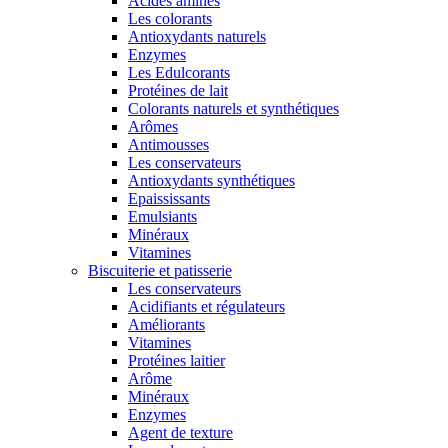
Acides aminés
Les colorants
Antioxydants naturels
Enzymes
Les Edulcorants
Protéines de lait
Colorants naturels et synthétiques
Arômes
Antimousses
Les conservateurs
Antioxydants synthétiques
Epaississants
Emulsiants
Minéraux
Vitamines
Biscuiterie et patisserie
Les conservateurs
Acidifiants et régulateurs
Améliorants
Vitamines
Protéines laitier
Arôme
Minéraux
Enzymes
Agent de texture