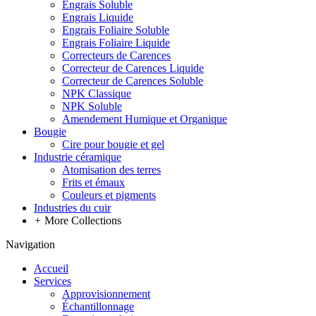
Engrais Soluble
Engrais Liquide
Engrais Foliaire Soluble
Engrais Foliaire Liquide
Correcteurs de Carences
Correcteur de Carences Liquide
Correcteur de Carences Soluble
NPK Classique
NPK Soluble
Amendement Humique et Organique
Bougie
Cire pour bougie et gel
Industrie céramique
Atomisation des terres
Frits et émaux
Couleurs et pigments
Industries du cuir
+
More Collections
Navigation
Accueil
Services
Approvisionnement
Échantillonnage