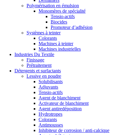
Defoamers
Polymérisation en émulsion
Monomères de spécialité
Tensio-actifs
Biocides
Promoteur d’adhésion
Systèmes à teinter
Colorants
Machines à teinter
Machines industrielles
Industries Du Textile
Finissage
Prétraitement
Détergents et surfactants
Lessive en poudre
Solubilisants
Adjuvants
Tensio-actifs
Agent de blanchiment
Activateur de blanchiment
Agent antiredéposition
Hydrotropes
Colorants
Antimousses
Inhibiteur de corrosion / anti-calcique