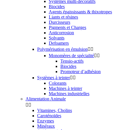
Systèmes multi-décoratifs
Biocides
Agents épaississants & thixotropes
Liants et résines
Durcisseurs
Pigments et Charges
Anticorrosion
Solvants
Defoamers
Polymérisation en émulsion


Monomères de spécialité


Tensio-actifs
Biocides
Promoteur d’adhésion
Systèmes à teinter


Colorants
Machines à teinter
Machines industrielles
Alimentation Animale


Vitamines, Cholins
Caroténoïdes
Enzymes
Minéraux