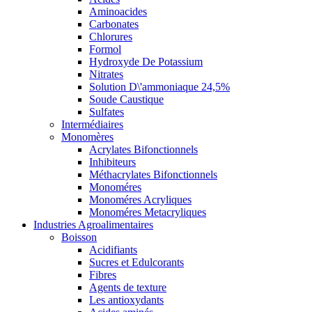
Aminoacides
Carbonates
Chlorures
Formol
Hydroxyde De Potassium
Nitrates
Solution D\'ammoniaque 24,5%
Soude Caustique
Sulfates
Intermédiaires
Monomères
Acrylates Bifonctionnels
Inhibiteurs
Méthacrylates Bifonctionnels
Monoméres
Monoméres Acryliques
Monoméres Metacryliques
Industries Agroalimentaires
Boisson
Acidifiants
Sucres et Edulcorants
Fibres
Agents de texture
Les antioxydants