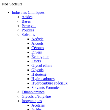
Nos Secteurs
Industries Chimiques
Acides
Bases
Peroxyde
Poudres
Solvants
Acétyle
Alcools
Cétones
Divers
Écologique
Esters
Glycol éthers
Glycols
Halogéné
Hydrocarbures
Hydrocarbure spéciaux
Solvants Formuiés
Éthanolamines
Glycols d’éthylène
Inorganiques
Acétates
Acides