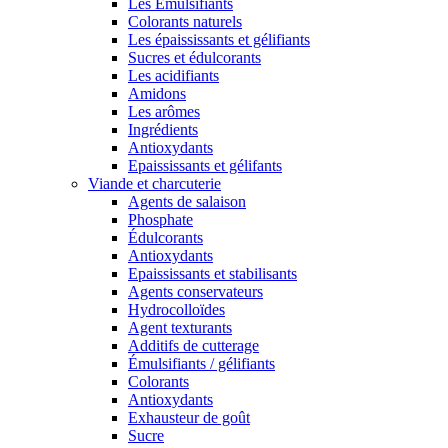
Les Émulsifiants
Colorants naturels
Les épaississants et gélifiants
Sucres et édulcorants
Les acidifiants
Amidons
Les arômes
Ingrédients
Antioxydants
Epaississants et gélifants
Viande et charcuterie
Agents de salaison
Phosphate
Édulcorants
Antioxydants
Epaississants et stabilisants
Agents conservateurs
Hydrocolloïdes
Agent texturants
Additifs de cutterage
Émulsifiants / gélifiants
Colorants
Antioxydants
Exhausteur de goût
Sucre