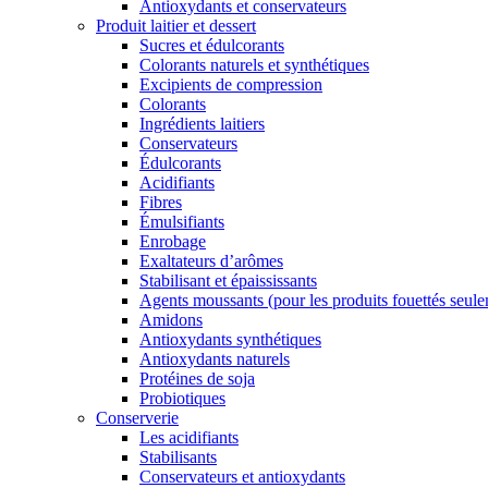
Antioxydants et conservateurs
Produit laitier et dessert
Sucres et édulcorants
Colorants naturels et synthétiques
Excipients de compression
Colorants
Ingrédients laitiers
Conservateurs
Édulcorants
Acidifiants
Fibres
Émulsifiants
Enrobage
Exaltateurs d’arômes
Stabilisant et épaississants
Agents moussants (pour les produits fouettés seul
Amidons
Antioxydants synthétiques
Antioxydants naturels
Protéines de soja
Probiotiques
Conserverie
Les acidifiants
Stabilisants
Conservateurs et antioxydants