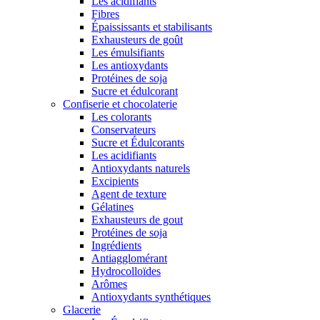
Les acidifiants
Fibres
Épaississants et stabilisants
Exhausteurs de goût
Les émulsifiants
Les antioxydants
Protéines de soja
Sucre et édulcorant
Confiserie et chocolaterie
Les colorants
Conservateurs
Sucre et Édulcorants
Les acidifiants
Antioxydants naturels
Excipients
Agent de texture
Gélatines
Exhausteurs de gout
Protéines de soja
Ingrédients
Antiagglomérant
Hydrocolloïdes
Arômes
Antioxydants synthétiques
Glacerie