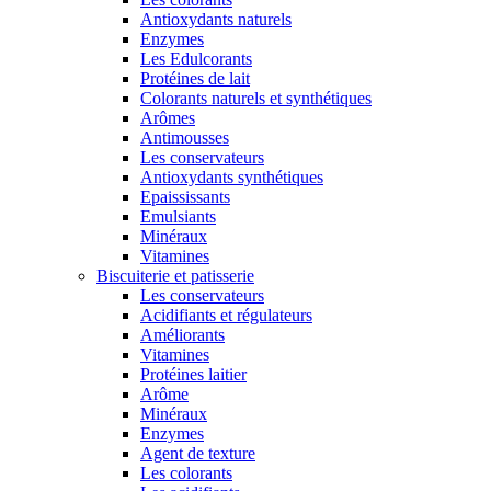
Antioxydants naturels
Enzymes
Les Edulcorants
Protéines de lait
Colorants naturels et synthétiques
Arômes
Antimousses
Les conservateurs
Antioxydants synthétiques
Epaississants
Emulsiants
Minéraux
Vitamines
Biscuiterie et patisserie
Les conservateurs
Acidifiants et régulateurs
Améliorants
Vitamines
Protéines laitier
Arôme
Minéraux
Enzymes
Agent de texture
Les colorants