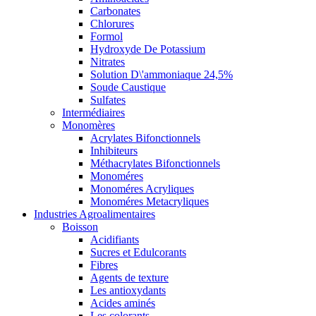
Carbonates
Chlorures
Formol
Hydroxyde De Potassium
Nitrates
Solution D\'ammoniaque 24,5%
Soude Caustique
Sulfates
Intermédiaires
Monomères
Acrylates Bifonctionnels
Inhibiteurs
Méthacrylates Bifonctionnels
Monoméres
Monoméres Acryliques
Monoméres Metacryliques
Industries Agroalimentaires
Boisson
Acidifiants
Sucres et Edulcorants
Fibres
Agents de texture
Les antioxydants
Acides aminés
Les colorants