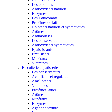
Acides aminés
Les colorants
Antioxydants naturels
Enzymes
Les Edulcorants
Protéines de lait
Colorants naturels et synthétiques
Arômes
Antimousses
Les conservateurs
Antioxydants synthétiques
Epaississants
Emulsiants
Minéraux
Vitamines
Biscuiterie et patisserie
Les conservateurs
Acidifiants et régulateurs
Améliorants
Vitamines
Protéines laitier
Arôme
Minéraux
Enzymes
Agent de texture