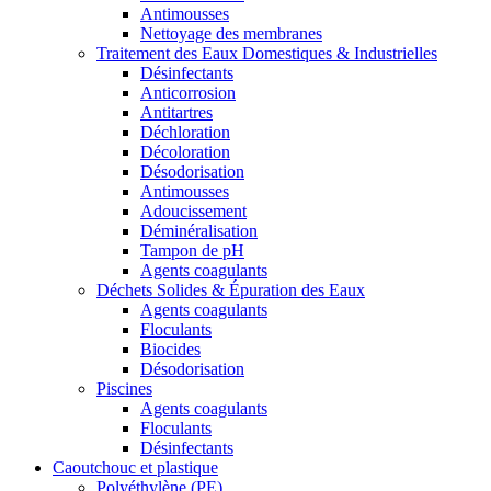
Antimousses
Nettoyage des membranes
Traitement des Eaux Domestiques & Industrielles
Désinfectants
Anticorrosion
Antitartres
Déchloration
Décoloration
Désodorisation
Antimousses
Adoucissement
Déminéralisation
Tampon de pH
Agents coagulants
Déchets Solides & Épuration des Eaux
Agents coagulants
Floculants
Biocides
Désodorisation
Piscines
Agents coagulants
Floculants
Désinfectants
Caoutchouc et plastique
Polyéthylène (PE)