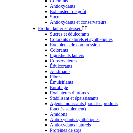
Colorants
Antioxydants
Exhausteur de goût
Sucre
Antioxydants et conservateurs
Produit laitier et dessert


Sucres et édulcorants
Colorants naturels et synthétiques
Excipients de compression
Colorants
Ingrédients laitiers
Conservateurs
Édulcorants
Acidifiants
Fibres
Émulsifiants
Enrobage
Exaltateurs d’arômes
Stabilisant et épaississants
Agents moussants (pour les produits
fouettés seulement)
Amidons
Antioxydants synthétiques
Antioxydants naturels
Protéines de soja