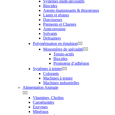
Systèmes multi-décoratifs
Biocides
Agents épaississants & thixotropes
Liants et résines
Durcisseurs
Pigments et Charges
Anticorrosion
Solvants
Defoamers
Polymérisation en émulsion


Monomères de spécialité


Tensio-actifs
Biocides
Promoteur d’adhésion
Systèmes à teinter


Colorants
Machines à teinter
Machines industrielles
Alimentation Animale


Vitamines, Cholins
Caroténoïdes
Enzymes
Minéraux