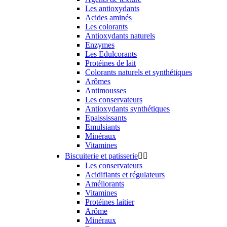
Les antioxydants
Acides aminés
Les colorants
Antioxydants naturels
Enzymes
Les Edulcorants
Protéines de lait
Colorants naturels et synthétiques
Arômes
Antimousses
Les conservateurs
Antioxydants synthétiques
Epaississants
Emulsiants
Minéraux
Vitamines
Biscuiterie et patisserie


Les conservateurs
Acidifiants et régulateurs
Améliorants
Vitamines
Protéines laitier
Arôme
Minéraux