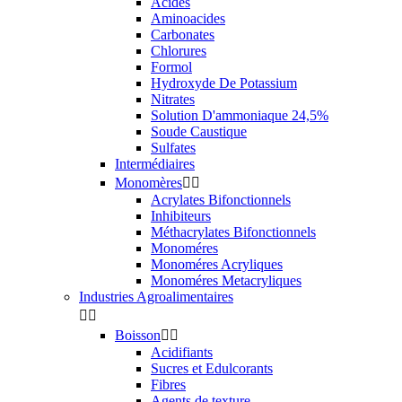
Acides
Aminoacides
Carbonates
Chlorures
Formol
Hydroxyde De Potassium
Nitrates
Solution D'ammoniaque 24,5%
Soude Caustique
Sulfates
Intermédiaires
Monomères


Acrylates Bifonctionnels
Inhibiteurs
Méthacrylates Bifonctionnels
Monoméres
Monoméres Acryliques
Monoméres Metacryliques
Industries Agroalimentaires


Boisson


Acidifiants
Sucres et Edulcorants
Fibres
Agents de texture