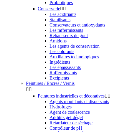
Probiotiques
Conserverie


Les acidifiants
Stabilisants
Conservateurs et antioxydants
Les raffermissants
Rehausseurs de gout
Amidons
Les agents de conservation
Les colorants
Auxiliaires technologiques
Ingrédients
Les épaississants
Raffermissants
Excipients
Peintures / Encres / Vernis


Peintures industrielles et décoratives


Agents mouillants et dispersants
Hydrofuges
Agent de coalescence
Additifs gel-dégel
Retardateur de séchage
Contrôleur de pH