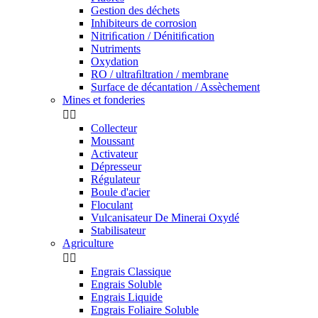
Gestion des déchets
Inhibiteurs de corrosion
Nitriﬁcation / Dénitiﬁcation
Nutriments
Oxydation
RO / ultraﬁltration / membrane
Surface de décantation / Assèchement
Mines et fonderies


Collecteur
Moussant
Activateur
Dépresseur
Régulateur
Boule d'acier
Floculant
Vulcanisateur De Minerai Oxydé
Stabilisateur
Agriculture


Engrais Classique
Engrais Soluble
Engrais Liquide
Engrais Foliaire Soluble