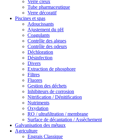
Verre creux
Tube pharmaceutique
Verre décoratif
Piscines et spas
Adoucissants
Ajustement du pH
Coagulants
Contrôle des algues
Contrôle des odeurs
Déchloration
Désinfection
Divers
Extraction de phosphore
Filtres
Fluores
Gestion des déchets
Inhibiteurs de corrosion
Nitriﬁcation / Dénitiﬁcation
Nutriments
Oxydation
RO / ultraﬁltration / membrane
Surface de décantation / Assèchement
Galvanisation des métaux
Agriculture
Engrais Classique