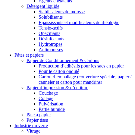
Agents chélatants
Détergent liquide
Stabilisateurs de mousse
Solubilisants
Epaississants et modificateurs de rhéologie
Tensio-actifs
Opacifiants
Désinfectants
Hydrotropes
Antimousses
Pâtes et papiers
Papier de Conditionnement & Cartons
Production d’adhésifs pour les sacs en papier
Pour le carton ondulé
Carton d’emballage (couverture spéciale, papier à
canneler et carton pour mandrins)
Papier d’impression & d’écriture
Couchage
Collage
Pulvérisation
Partie humide
Pâte à papier
Papier tissu
Industrie du verre
Vitrage