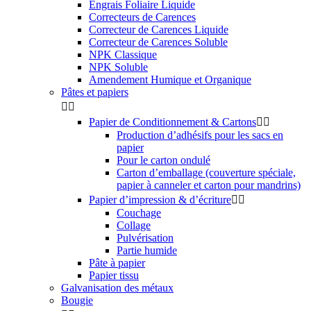
Engrais Foliaire Liquide
Correcteurs de Carences
Correcteur de Carences Liquide
Correcteur de Carences Soluble
NPK Classique
NPK Soluble
Amendement Humique et Organique
Pâtes et papiers


Papier de Conditionnement & Cartons


Production d’adhésifs pour les sacs en
papier
Pour le carton ondulé
Carton d’emballage (couverture spéciale,
papier à canneler et carton pour mandrins)
Papier d’impression & d’écriture


Couchage
Collage
Pulvérisation
Partie humide
Pâte à papier
Papier tissu
Galvanisation des métaux
Bougie