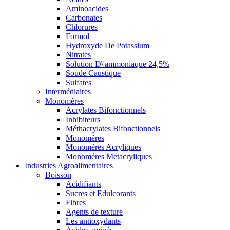
Aminoacides
Carbonates
Chlorures
Formol
Hydroxyde De Potassium
Nitrates
Solution D\'ammoniaque 24,5%
Soude Caustique
Sulfates
Intermédiaires
Monomères
Acrylates Bifonctionnels
Inhibiteurs
Méthacrylates Bifonctionnels
Monoméres
Monoméres Acryliques
Monoméres Metacryliques
Industries Agroalimentaires
Boisson
Acidifiants
Sucres et Edulcorants
Fibres
Agents de texture
Les antioxydants