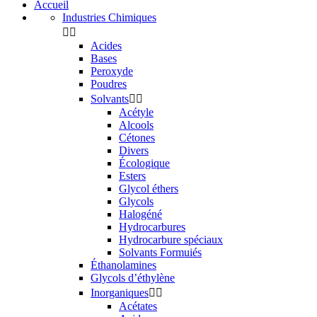
Accueil
Industries Chimiques


Acides
Bases
Peroxyde
Poudres
Solvants


Acétyle
Alcools
Cétones
Divers
Écologique
Esters
Glycol éthers
Glycols
Halogéné
Hydrocarbures
Hydrocarbure spéciaux
Solvants Formuiés
Éthanolamines
Glycols d’éthylène
Inorganiques


Acétates