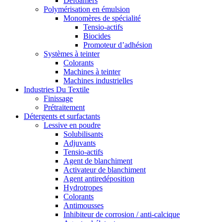
Defoamers
Polymérisation en émulsion
Monomères de spécialité
Tensio-actifs
Biocides
Promoteur d’adhésion
Systèmes à teinter
Colorants
Machines à teinter
Machines industrielles
Industries Du Textile
Finissage
Prétraitement
Détergents et surfactants
Lessive en poudre
Solubilisants
Adjuvants
Tensio-actifs
Agent de blanchiment
Activateur de blanchiment
Agent antiredéposition
Hydrotropes
Colorants
Antimousses
Inhibiteur de corrosion / anti-calcique