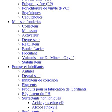
Polypropylène (PP)
Polychlorure de vinyle (PVC)
Styréniques
Caoutchoucs
Mines et fonderies
Collecteur
Moussant
Activateur
Dépresseur
Régulateur
Boule d\'acier
Floculant
Vulcanisateur De Minerai Oxydé
Stabilisateur
Forage et lubrifiants
Antigel
Dégraissant
Inhibiteur de corrosion
Pigments
Produits pour la fabrication de lubrifiants
Régulateur du PH
Surfactants non ioniques
Acide gras éthoxylé
Alcool éthoxylé
Surfactants ioniques