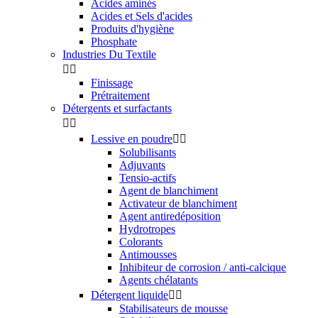
Acides aminés
Acides et Sels d'acides
Produits d'hygiène
Phosphate
Industries Du Textile


Finissage
Prétraitement
Détergents et surfactants


Lessive en poudre


Solubilisants
Adjuvants
Tensio-actifs
Agent de blanchiment
Activateur de blanchiment
Agent antiredéposition
Hydrotropes
Colorants
Antimousses
Inhibiteur de corrosion / anti-calcique
Agents chélatants
Détergent liquide


Stabilisateurs de mousse