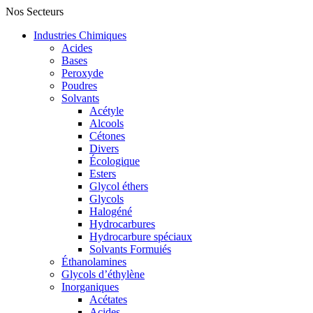
Nos Secteurs
Industries Chimiques
Acides
Bases
Peroxyde
Poudres
Solvants
Acétyle
Alcools
Cétones
Divers
Écologique
Esters
Glycol éthers
Glycols
Halogéné
Hydrocarbures
Hydrocarbure spéciaux
Solvants Formuiés
Éthanolamines
Glycols d’éthylène
Inorganiques
Acétates
Acides