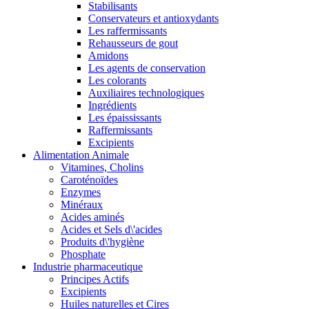
Stabilisants
Conservateurs et antioxydants
Les raffermissants
Rehausseurs de gout
Amidons
Les agents de conservation
Les colorants
Auxiliaires technologiques
Ingrédients
Les épaississants
Raffermissants
Excipients
Alimentation Animale
Vitamines, Cholins
Caroténoïdes
Enzymes
Minéraux
Acides aminés
Acides et Sels d\'acides
Produits d\'hygiène
Phosphate
Industrie pharmaceutique
Principes Actifs
Excipients
Huiles naturelles et Cires