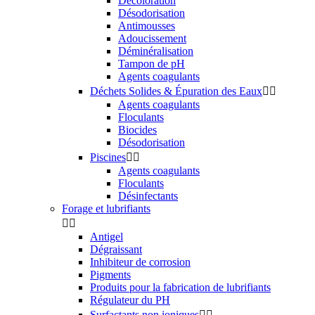
Décoloration
Désodorisation
Antimousses
Adoucissement
Déminéralisation
Tampon de pH
Agents coagulants
Déchets Solides & Épuration des Eaux


Agents coagulants
Floculants
Biocides
Désodorisation
Piscines


Agents coagulants
Floculants
Désinfectants
Forage et lubrifiants


Antigel
Dégraissant
Inhibiteur de corrosion
Pigments
Produits pour la fabrication de lubrifiants
Régulateur du PH
Surfactants non ioniques

