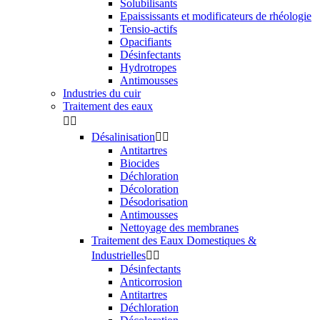
Solubilisants
Epaississants et modificateurs de rhéologie
Tensio-actifs
Opacifiants
Désinfectants
Hydrotropes
Antimousses
Industries du cuir
Traitement des eaux


Désalinisation


Antitartres
Biocides
Déchloration
Décoloration
Désodorisation
Antimousses
Nettoyage des membranes
Traitement des Eaux Domestiques &
Industrielles


Désinfectants
Anticorrosion
Antitartres
Déchloration