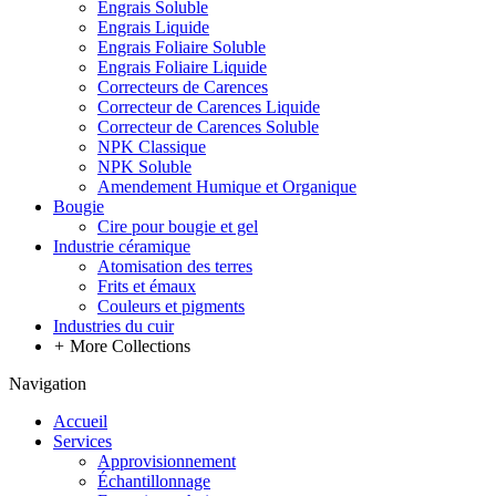
Engrais Soluble
Engrais Liquide
Engrais Foliaire Soluble
Engrais Foliaire Liquide
Correcteurs de Carences
Correcteur de Carences Liquide
Correcteur de Carences Soluble
NPK Classique
NPK Soluble
Amendement Humique et Organique
Bougie
Cire pour bougie et gel
Industrie céramique
Atomisation des terres
Frits et émaux
Couleurs et pigments
Industries du cuir
+
More Collections
Navigation
Accueil
Services
Approvisionnement
Échantillonnage