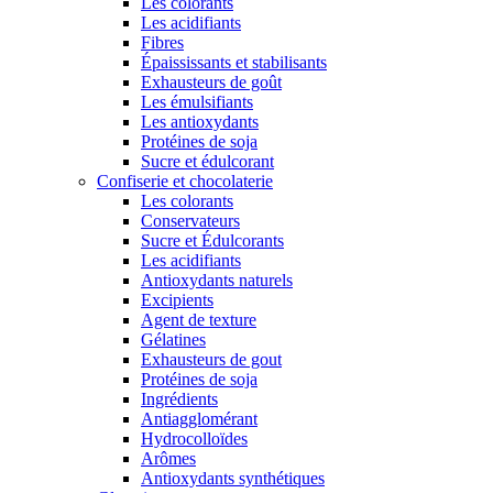
Les colorants
Les acidifiants
Fibres
Épaississants et stabilisants
Exhausteurs de goût
Les émulsifiants
Les antioxydants
Protéines de soja
Sucre et édulcorant
Confiserie et chocolaterie
Les colorants
Conservateurs
Sucre et Édulcorants
Les acidifiants
Antioxydants naturels
Excipients
Agent de texture
Gélatines
Exhausteurs de gout
Protéines de soja
Ingrédients
Antiagglomérant
Hydrocolloïdes
Arômes
Antioxydants synthétiques