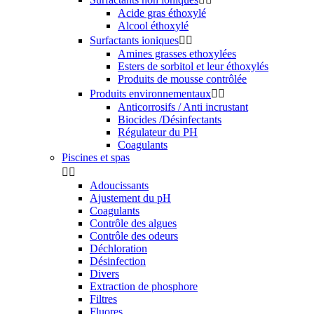
Acide gras éthoxylé
Alcool éthoxylé
Surfactants ioniques


Amines grasses ethoxylées
Esters de sorbitol et leur éthoxylés
Produits de mousse contrôlée
Produits environnementaux


Anticorrosifs / Anti incrustant
Biocides /Désinfectants
Régulateur du PH
Coagulants
Piscines et spas


Adoucissants
Ajustement du pH
Coagulants
Contrôle des algues
Contrôle des odeurs
Déchloration
Désinfection
Divers
Extraction de phosphore
Filtres
Fluores