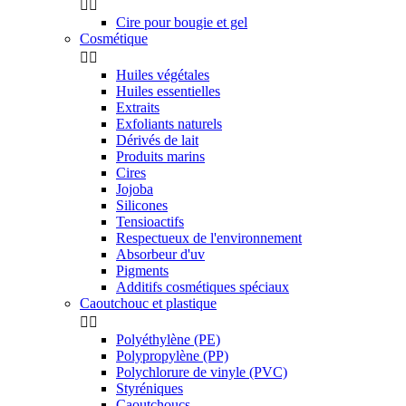


Cire pour bougie et gel
Cosmétique


Huiles végétales
Huiles essentielles
Extraits
Exfoliants naturels
Dérivés de lait
Produits marins
Cires
Jojoba
Silicones
Tensioactifs
Respectueux de l'environnement
Absorbeur d'uv
Pigments
Additifs cosmétiques spéciaux
Caoutchouc et plastique


Polyéthylène (PE)
Polypropylène (PP)
Polychlorure de vinyle (PVC)
Styréniques
Caoutchoucs