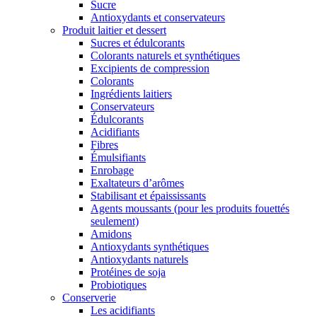
Sucre
Antioxydants et conservateurs
Produit laitier et dessert
Sucres et édulcorants
Colorants naturels et synthétiques
Excipients de compression
Colorants
Ingrédients laitiers
Conservateurs
Édulcorants
Acidifiants
Fibres
Émulsifiants
Enrobage
Exaltateurs d’arômes
Stabilisant et épaississants
Agents moussants (pour les produits fouettés
seulement)
Amidons
Antioxydants synthétiques
Antioxydants naturels
Protéines de soja
Probiotiques
Conserverie
Les acidifiants