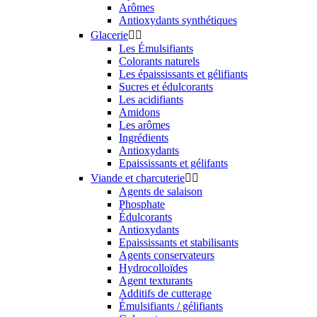
Arômes
Antioxydants synthétiques
Glacerie


Les Émulsifiants
Colorants naturels
Les épaississants et gélifiants
Sucres et édulcorants
Les acidifiants
Amidons
Les arômes
Ingrédients
Antioxydants
Epaississants et gélifants
Viande et charcuterie


Agents de salaison
Phosphate
Édulcorants
Antioxydants
Epaississants et stabilisants
Agents conservateurs
Hydrocolloïdes
Agent texturants
Additifs de cutterage
Émulsifiants / gélifiants