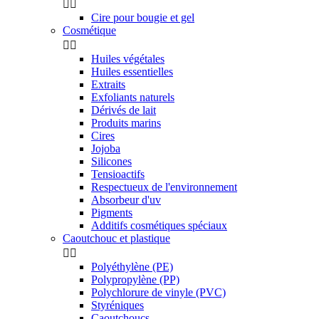


Cire pour bougie et gel
Cosmétique


Huiles végétales
Huiles essentielles
Extraits
Exfoliants naturels
Dérivés de lait
Produits marins
Cires
Jojoba
Silicones
Tensioactifs
Respectueux de l'environnement
Absorbeur d'uv
Pigments
Additifs cosmétiques spéciaux
Caoutchouc et plastique


Polyéthylène (PE)
Polypropylène (PP)
Polychlorure de vinyle (PVC)
Styréniques
Caoutchoucs