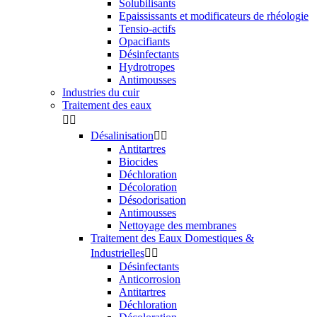
Solubilisants
Epaississants et modificateurs de rhéologie
Tensio-actifs
Opacifiants
Désinfectants
Hydrotropes
Antimousses
Industries du cuir
Traitement des eaux


Désalinisation


Antitartres
Biocides
Déchloration
Décoloration
Désodorisation
Antimousses
Nettoyage des membranes
Traitement des Eaux Domestiques &
Industrielles


Désinfectants
Anticorrosion
Antitartres
Déchloration