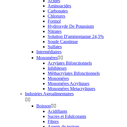
Acides
Aminoacides
Carbonates
Chlorures
Formol
Hydroxyde De Potassium
Nitrates
Solution D'ammoniaque 24,5%
Soude Caustique
Sulfates
Intermédiaires
Monomères


Acrylates Bifonctionnels
Inhibiteurs
Méthacrylates Bifonctionnels
Monoméres
Monoméres Acryliques
Monoméres Metacryliques
Industries Agroalimentaires


Boisson


Acidifiants
Sucres et Edulcorants
Fibres
Agents de texture