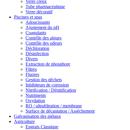
Verre creux
Tube pharmaceutique
Verre décoratif
Piscines et spas
Adoucissants
Ajustement du pH
Coagulants
Contrôle des algues
Contrôle des odeurs
Déchloration
Désinfection
Divers
Extraction de phosphore
Filtres
Fluores
Gestion des déchets
Inhibiteurs de corrosion
Nitriﬁcation / Dénitiﬁcation
Nutriments
Oxydation
RO / ultraﬁltration / membrane
Surface de décantation / Assèchement
Galvanisation des métaux
Agriculture
Engrais Classique