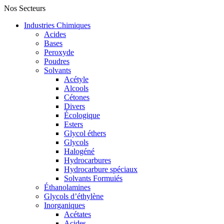
Nos Secteurs
Industries Chimiques
Acides
Bases
Peroxyde
Poudres
Solvants
Acétyle
Alcools
Cétones
Divers
Écologique
Esters
Glycol éthers
Glycols
Halogéné
Hydrocarbures
Hydrocarbure spéciaux
Solvants Formuiés
Éthanolamines
Glycols d’éthylène
Inorganiques
Acétates
Acides