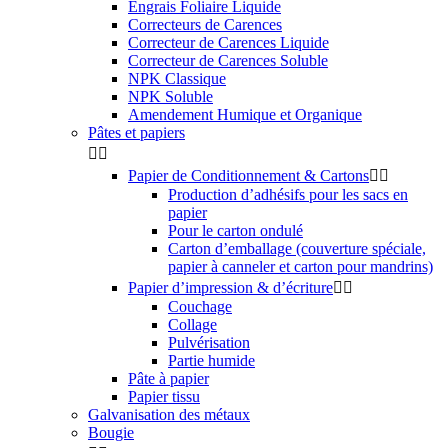
Engrais Foliaire Liquide
Correcteurs de Carences
Correcteur de Carences Liquide
Correcteur de Carences Soluble
NPK Classique
NPK Soluble
Amendement Humique et Organique
Pâtes et papiers


Papier de Conditionnement & Cartons


Production d’adhésifs pour les sacs en
papier
Pour le carton ondulé
Carton d’emballage (couverture spéciale,
papier à canneler et carton pour mandrins)
Papier d’impression & d’écriture


Couchage
Collage
Pulvérisation
Partie humide
Pâte à papier
Papier tissu
Galvanisation des métaux
Bougie