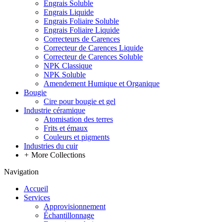
Engrais Soluble
Engrais Liquide
Engrais Foliaire Soluble
Engrais Foliaire Liquide
Correcteurs de Carences
Correcteur de Carences Liquide
Correcteur de Carences Soluble
NPK Classique
NPK Soluble
Amendement Humique et Organique
Bougie
Cire pour bougie et gel
Industrie céramique
Atomisation des terres
Frits et émaux
Couleurs et pigments
Industries du cuir
+
More Collections
Navigation
Accueil
Services
Approvisionnement
Échantillonnage