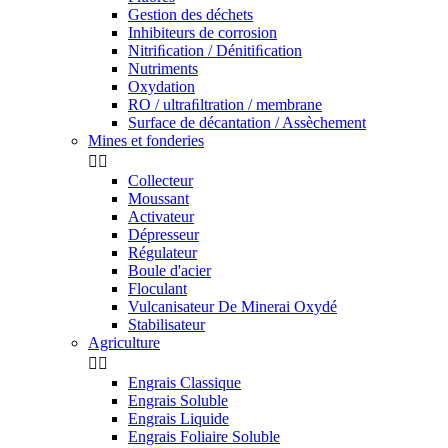
Gestion des déchets
Inhibiteurs de corrosion
Nitriﬁcation / Dénitiﬁcation
Nutriments
Oxydation
RO / ultraﬁltration / membrane
Surface de décantation / Assèchement
Mines et fonderies


Collecteur
Moussant
Activateur
Dépresseur
Régulateur
Boule d'acier
Floculant
Vulcanisateur De Minerai Oxydé
Stabilisateur
Agriculture


Engrais Classique
Engrais Soluble
Engrais Liquide
Engrais Foliaire Soluble