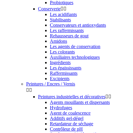
Probiotiques
Conserverie


Les acidifiants
Stabilisants
Conservateurs et antioxydants
Les raffermissants
Rehausseurs de gout
Amidons
Les agents de conservation
Les colorants
Auxiliaires technologiques
Ingrédients
Les épaississants
Raffermissants
Excipients
Peintures / Encres / Vernis


Peintures industrielles et décoratives


Agents mouillants et dispersants
Hydrofuges
Agent de coalescence
Additifs gel-dégel
Retardateur de séchage
Contrôleur de pH