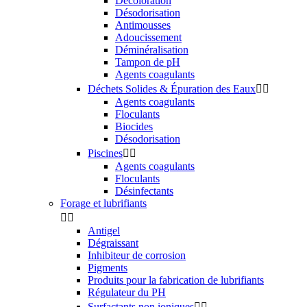
Décoloration
Désodorisation
Antimousses
Adoucissement
Déminéralisation
Tampon de pH
Agents coagulants
Déchets Solides & Épuration des Eaux


Agents coagulants
Floculants
Biocides
Désodorisation
Piscines


Agents coagulants
Floculants
Désinfectants
Forage et lubrifiants


Antigel
Dégraissant
Inhibiteur de corrosion
Pigments
Produits pour la fabrication de lubrifiants
Régulateur du PH
Surfactants non ioniques

