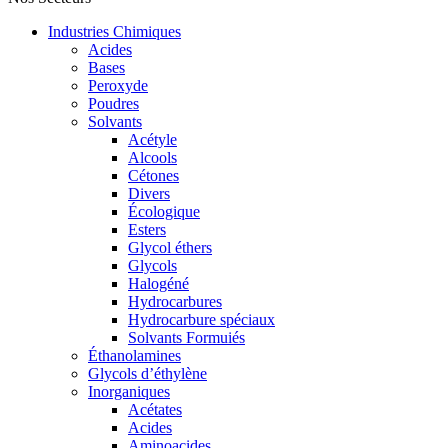
Industries Chimiques
Acides
Bases
Peroxyde
Poudres
Solvants
Acétyle
Alcools
Cétones
Divers
Écologique
Esters
Glycol éthers
Glycols
Halogéné
Hydrocarbures
Hydrocarbure spéciaux
Solvants Formuiés
Éthanolamines
Glycols d’éthylène
Inorganiques
Acétates
Acides
Aminoacides