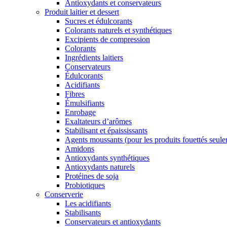
Antioxydants et conservateurs
Produit laitier et dessert
Sucres et édulcorants
Colorants naturels et synthétiques
Excipients de compression
Colorants
Ingrédients laitiers
Conservateurs
Édulcorants
Acidifiants
Fibres
Émulsifiants
Enrobage
Exaltateurs d’arômes
Stabilisant et épaississants
Agents moussants (pour les produits fouettés seul
Amidons
Antioxydants synthétiques
Antioxydants naturels
Protéines de soja
Probiotiques
Conserverie
Les acidifiants
Stabilisants
Conservateurs et antioxydants