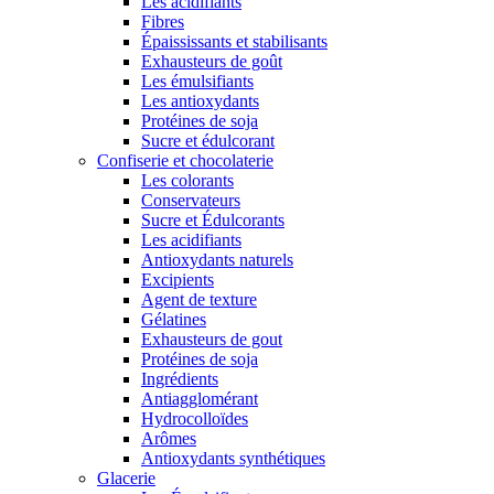
Les acidifiants
Fibres
Épaississants et stabilisants
Exhausteurs de goût
Les émulsifiants
Les antioxydants
Protéines de soja
Sucre et édulcorant
Confiserie et chocolaterie
Les colorants
Conservateurs
Sucre et Édulcorants
Les acidifiants
Antioxydants naturels
Excipients
Agent de texture
Gélatines
Exhausteurs de gout
Protéines de soja
Ingrédients
Antiagglomérant
Hydrocolloïdes
Arômes
Antioxydants synthétiques
Glacerie