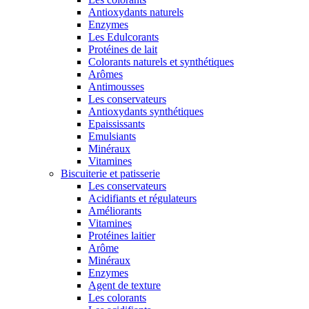
Antioxydants naturels
Enzymes
Les Edulcorants
Protéines de lait
Colorants naturels et synthétiques
Arômes
Antimousses
Les conservateurs
Antioxydants synthétiques
Epaississants
Emulsiants
Minéraux
Vitamines
Biscuiterie et patisserie
Les conservateurs
Acidifiants et régulateurs
Améliorants
Vitamines
Protéines laitier
Arôme
Minéraux
Enzymes
Agent de texture
Les colorants