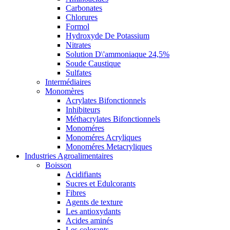
Carbonates
Chlorures
Formol
Hydroxyde De Potassium
Nitrates
Solution D\'ammoniaque 24,5%
Soude Caustique
Sulfates
Intermédiaires
Monomères
Acrylates Bifonctionnels
Inhibiteurs
Méthacrylates Bifonctionnels
Monoméres
Monoméres Acryliques
Monoméres Metacryliques
Industries Agroalimentaires
Boisson
Acidifiants
Sucres et Edulcorants
Fibres
Agents de texture
Les antioxydants
Acides aminés
Les colorants