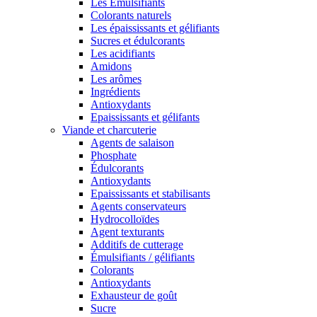
Les Émulsifiants
Colorants naturels
Les épaississants et gélifiants
Sucres et édulcorants
Les acidifiants
Amidons
Les arômes
Ingrédients
Antioxydants
Epaississants et gélifants
Viande et charcuterie
Agents de salaison
Phosphate
Édulcorants
Antioxydants
Epaississants et stabilisants
Agents conservateurs
Hydrocolloïdes
Agent texturants
Additifs de cutterage
Émulsifiants / gélifiants
Colorants
Antioxydants
Exhausteur de goût
Sucre