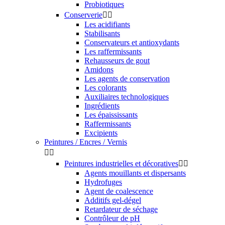
Probiotiques
Conserverie


Les acidifiants
Stabilisants
Conservateurs et antioxydants
Les raffermissants
Rehausseurs de gout
Amidons
Les agents de conservation
Les colorants
Auxiliaires technologiques
Ingrédients
Les épaississants
Raffermissants
Excipients
Peintures / Encres / Vernis


Peintures industrielles et décoratives


Agents mouillants et dispersants
Hydrofuges
Agent de coalescence
Additifs gel-dégel
Retardateur de séchage
Contrôleur de pH