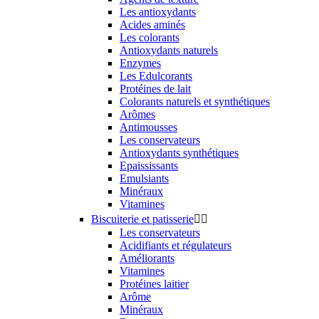
Les antioxydants
Acides aminés
Les colorants
Antioxydants naturels
Enzymes
Les Edulcorants
Protéines de lait
Colorants naturels et synthétiques
Arômes
Antimousses
Les conservateurs
Antioxydants synthétiques
Epaississants
Emulsiants
Minéraux
Vitamines
Biscuiterie et patisserie


Les conservateurs
Acidifiants et régulateurs
Améliorants
Vitamines
Protéines laitier
Arôme
Minéraux