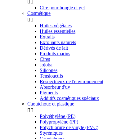


Cire pour bougie et gel
Cosmétique


Huiles végétales
Huiles essentielles
Extraits
Exfoliants naturels
Dérivés de lait
Produits marins
Cires
Jojoba
Silicones
Tensioactifs
Respectueux de l'environnement
Absorbeur d'uv
Pigments
Additifs cosmétiques spéciaux
Caoutchouc et plastique


Polyéthylène (PE)
Polypropylène (PP)
Polychlorure de vinyle (PVC)
Styréniques
Caoutchoucs