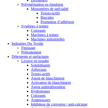
Defoamers
Polymérisation en émulsion
Monomères de spécialité
Tensio-actifs
Biocides
Promoteur d’adhésion
Systèmes à teinter
Colorants
Machines à teinter
Machines industrielles
Industries Du Textile
Finissage
Prétraitement
Détergents et surfactants
Lessive en poudre
Solubilisants
Adjuvants
Tensio-actifs
Agent de blanchiment
Activateur de blanchiment
Agent antiredéposition
Hydrotropes
Colorants
Antimousses
Inhibiteur de corrosion / anti-calcique