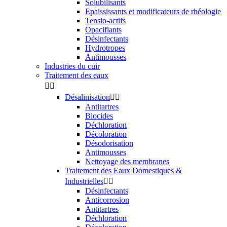
Solubilisants
Epaississants et modificateurs de rhéologie
Tensio-actifs
Opacifiants
Désinfectants
Hydrotropes
Antimousses
Industries du cuir
Traitement des eaux


Désalinisation


Antitartres
Biocides
Déchloration
Décoloration
Désodorisation
Antimousses
Nettoyage des membranes
Traitement des Eaux Domestiques &
Industrielles


Désinfectants
Anticorrosion
Antitartres
Déchloration