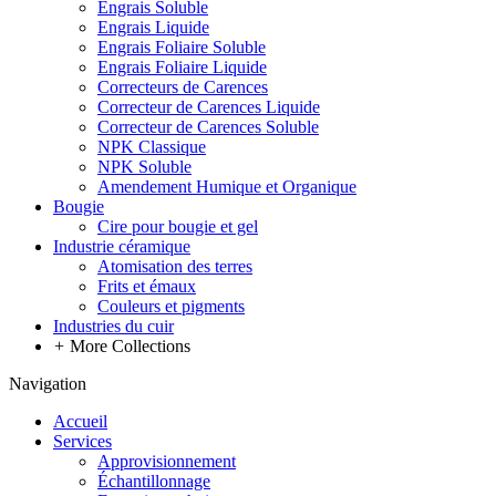
Engrais Soluble
Engrais Liquide
Engrais Foliaire Soluble
Engrais Foliaire Liquide
Correcteurs de Carences
Correcteur de Carences Liquide
Correcteur de Carences Soluble
NPK Classique
NPK Soluble
Amendement Humique et Organique
Bougie
Cire pour bougie et gel
Industrie céramique
Atomisation des terres
Frits et émaux
Couleurs et pigments
Industries du cuir
+
More Collections
Navigation
Accueil
Services
Approvisionnement
Échantillonnage