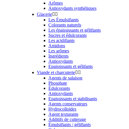
Arômes
Antioxydants synthétiques
Glacerie


Les Émulsifiants
Colorants naturels
Les épaississants et gélifiants
Sucres et édulcorants
Les acidifiants
Amidons
Les arômes
Ingrédients
Antioxydants
Epaississants et gélifants
Viande et charcuterie


Agents de salaison
Phosphate
Édulcorants
Antioxydants
Epaississants et stabilisants
Agents conservateurs
Hydrocolloïdes
Agent texturants
Additifs de cutterage
Émulsifiants / gélifiants