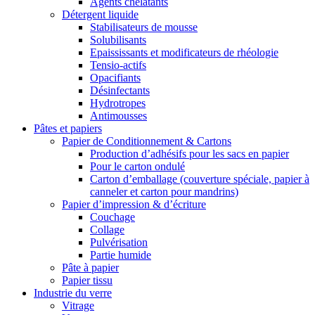
Agents chélatants
Détergent liquide
Stabilisateurs de mousse
Solubilisants
Epaississants et modificateurs de rhéologie
Tensio-actifs
Opacifiants
Désinfectants
Hydrotropes
Antimousses
Pâtes et papiers
Papier de Conditionnement & Cartons
Production d’adhésifs pour les sacs en papier
Pour le carton ondulé
Carton d’emballage (couverture spéciale, papier à
canneler et carton pour mandrins)
Papier d’impression & d’écriture
Couchage
Collage
Pulvérisation
Partie humide
Pâte à papier
Papier tissu
Industrie du verre
Vitrage