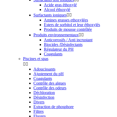
Acide gras éthoxylé
Alcool éthoxylé
Surfactants ioniques


Amines grasses ethoxylées
Esters de sorbitol et leur éthoxylés
Produits de mousse contrôlée
Produits environnementaux


Anticorrosifs / Anti incrustant
Biocides /Désinfectants
Régulateur du PH
Coagulants
Piscines et spas


Adoucissants
Ajustement du pH
Coagulants
Contrôle des algues
Contrôle des odeurs
Déchloration
Désinfection
Divers
Extraction de phosphore
Filtres
Fluores