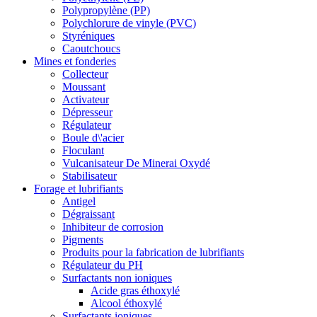
Polypropylène (PP)
Polychlorure de vinyle (PVC)
Styréniques
Caoutchoucs
Mines et fonderies
Collecteur
Moussant
Activateur
Dépresseur
Régulateur
Boule d\'acier
Floculant
Vulcanisateur De Minerai Oxydé
Stabilisateur
Forage et lubrifiants
Antigel
Dégraissant
Inhibiteur de corrosion
Pigments
Produits pour la fabrication de lubrifiants
Régulateur du PH
Surfactants non ioniques
Acide gras éthoxylé
Alcool éthoxylé
Surfactants ioniques