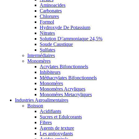
Aminoacides
Carbonates
Chlorures
Formol
Hydroxyde De Potassium
Nitrates
Solution D\'ammoniaque 24,5%
Soude Caustique
Sulfates
Intermédiaires
Monomères
Acrylates Bifonctionnels
Inhibiteurs
Méthacrylates Bifonctionnels
Monoméres
Monoméres Acryliques
Monoméres Metacryliques
Industries Agroalimentaires
Boisson
Acidifiants
Sucres et Edulcorants
Fibres
Agents de texture
Les antioxydants