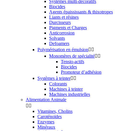
Systèmes multi-décoratifs
Biocides
Agents épaississants & thixotropes
Liants et résines
Durcisseurs
Pigments et Charges
Anticorrosion
Solvants
Defoamers
Polymérisation en émulsion


Monomères de spécialité


Tensio-actifs
Biocides
Promoteur d’adhésion
Systèmes à teinter


Colorants
Machines à teinter
Machines industrielles
Alimentation Animale


Vitamines, Cholins
Caroténoïdes
Enzymes
Minéraux