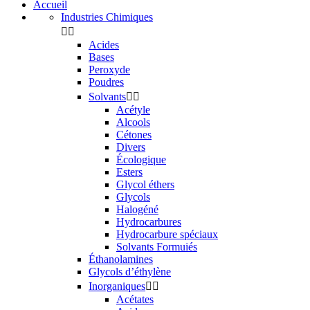
Accueil
Industries Chimiques


Acides
Bases
Peroxyde
Poudres
Solvants


Acétyle
Alcools
Cétones
Divers
Écologique
Esters
Glycol éthers
Glycols
Halogéné
Hydrocarbures
Hydrocarbure spéciaux
Solvants Formuiés
Éthanolamines
Glycols d’éthylène
Inorganiques


Acétates