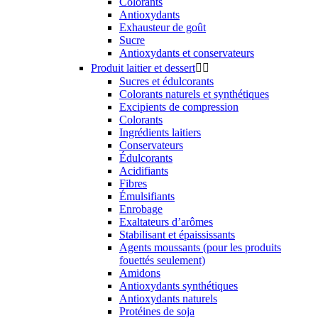
Colorants
Antioxydants
Exhausteur de goût
Sucre
Antioxydants et conservateurs
Produit laitier et dessert


Sucres et édulcorants
Colorants naturels et synthétiques
Excipients de compression
Colorants
Ingrédients laitiers
Conservateurs
Édulcorants
Acidifiants
Fibres
Émulsifiants
Enrobage
Exaltateurs d’arômes
Stabilisant et épaississants
Agents moussants (pour les produits
fouettés seulement)
Amidons
Antioxydants synthétiques
Antioxydants naturels
Protéines de soja