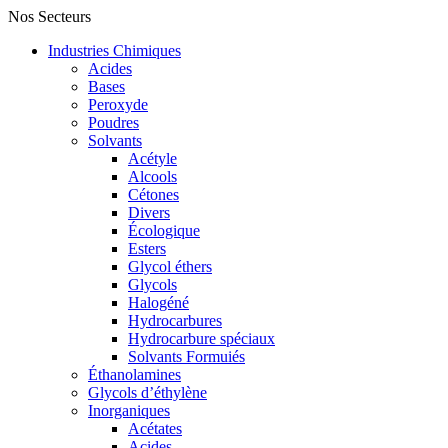
Nos Secteurs
Industries Chimiques
Acides
Bases
Peroxyde
Poudres
Solvants
Acétyle
Alcools
Cétones
Divers
Écologique
Esters
Glycol éthers
Glycols
Halogéné
Hydrocarbures
Hydrocarbure spéciaux
Solvants Formuiés
Éthanolamines
Glycols d’éthylène
Inorganiques
Acétates
Acides