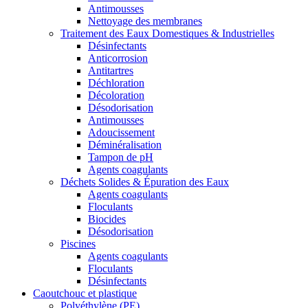
Antimousses
Nettoyage des membranes
Traitement des Eaux Domestiques & Industrielles
Désinfectants
Anticorrosion
Antitartres
Déchloration
Décoloration
Désodorisation
Antimousses
Adoucissement
Déminéralisation
Tampon de pH
Agents coagulants
Déchets Solides & Épuration des Eaux
Agents coagulants
Floculants
Biocides
Désodorisation
Piscines
Agents coagulants
Floculants
Désinfectants
Caoutchouc et plastique
Polyéthylène (PE)