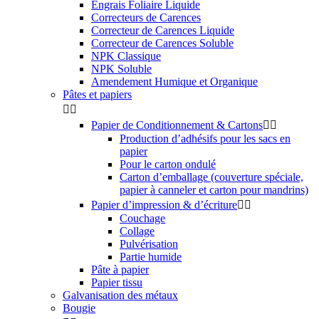
Engrais Foliaire Liquide
Correcteurs de Carences
Correcteur de Carences Liquide
Correcteur de Carences Soluble
NPK Classique
NPK Soluble
Amendement Humique et Organique
Pâtes et papiers


Papier de Conditionnement & Cartons


Production d’adhésifs pour les sacs en
papier
Pour le carton ondulé
Carton d’emballage (couverture spéciale,
papier à canneler et carton pour mandrins)
Papier d’impression & d’écriture


Couchage
Collage
Pulvérisation
Partie humide
Pâte à papier
Papier tissu
Galvanisation des métaux
Bougie