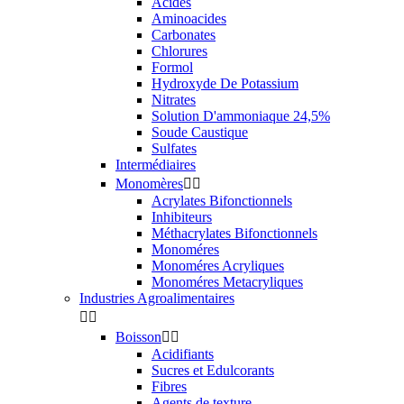
Acides
Aminoacides
Carbonates
Chlorures
Formol
Hydroxyde De Potassium
Nitrates
Solution D'ammoniaque 24,5%
Soude Caustique
Sulfates
Intermédiaires
Monomères


Acrylates Bifonctionnels
Inhibiteurs
Méthacrylates Bifonctionnels
Monoméres
Monoméres Acryliques
Monoméres Metacryliques
Industries Agroalimentaires


Boisson


Acidifiants
Sucres et Edulcorants
Fibres
Agents de texture