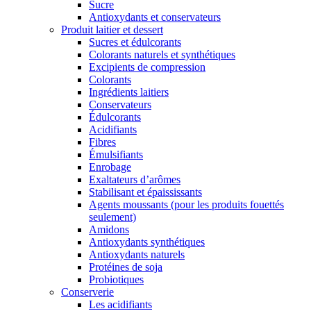
Sucre
Antioxydants et conservateurs
Produit laitier et dessert
Sucres et édulcorants
Colorants naturels et synthétiques
Excipients de compression
Colorants
Ingrédients laitiers
Conservateurs
Édulcorants
Acidifiants
Fibres
Émulsifiants
Enrobage
Exaltateurs d’arômes
Stabilisant et épaississants
Agents moussants (pour les produits fouettés
seulement)
Amidons
Antioxydants synthétiques
Antioxydants naturels
Protéines de soja
Probiotiques
Conserverie
Les acidifiants