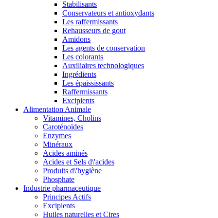
Stabilisants
Conservateurs et antioxydants
Les raffermissants
Rehausseurs de gout
Amidons
Les agents de conservation
Les colorants
Auxiliaires technologiques
Ingrédients
Les épaississants
Raffermissants
Excipients
Alimentation Animale
Vitamines, Cholins
Caroténoïdes
Enzymes
Minéraux
Acides aminés
Acides et Sels d\'acides
Produits d\'hygiène
Phosphate
Industrie pharmaceutique
Principes Actifs
Excipients
Huiles naturelles et Cires