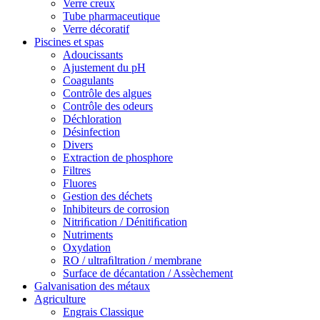
Verre creux
Tube pharmaceutique
Verre décoratif
Piscines et spas
Adoucissants
Ajustement du pH
Coagulants
Contrôle des algues
Contrôle des odeurs
Déchloration
Désinfection
Divers
Extraction de phosphore
Filtres
Fluores
Gestion des déchets
Inhibiteurs de corrosion
Nitriﬁcation / Dénitiﬁcation
Nutriments
Oxydation
RO / ultraﬁltration / membrane
Surface de décantation / Assèchement
Galvanisation des métaux
Agriculture
Engrais Classique