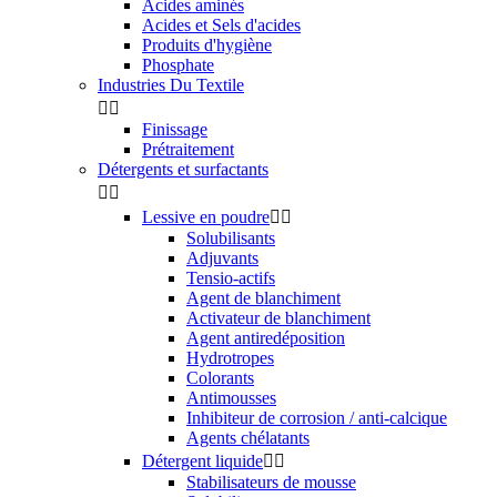
Acides aminés
Acides et Sels d'acides
Produits d'hygiène
Phosphate
Industries Du Textile


Finissage
Prétraitement
Détergents et surfactants


Lessive en poudre


Solubilisants
Adjuvants
Tensio-actifs
Agent de blanchiment
Activateur de blanchiment
Agent antiredéposition
Hydrotropes
Colorants
Antimousses
Inhibiteur de corrosion / anti-calcique
Agents chélatants
Détergent liquide


Stabilisateurs de mousse