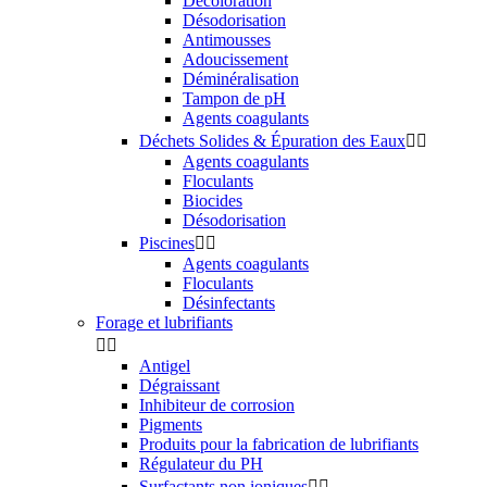
Décoloration
Désodorisation
Antimousses
Adoucissement
Déminéralisation
Tampon de pH
Agents coagulants
Déchets Solides & Épuration des Eaux


Agents coagulants
Floculants
Biocides
Désodorisation
Piscines


Agents coagulants
Floculants
Désinfectants
Forage et lubrifiants


Antigel
Dégraissant
Inhibiteur de corrosion
Pigments
Produits pour la fabrication de lubrifiants
Régulateur du PH
Surfactants non ioniques

