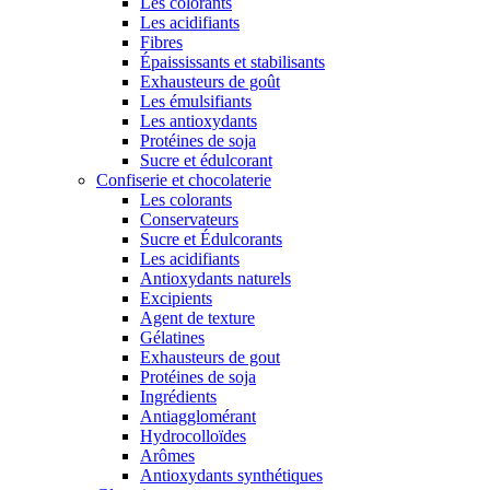
Les colorants
Les acidifiants
Fibres
Épaississants et stabilisants
Exhausteurs de goût
Les émulsifiants
Les antioxydants
Protéines de soja
Sucre et édulcorant
Confiserie et chocolaterie
Les colorants
Conservateurs
Sucre et Édulcorants
Les acidifiants
Antioxydants naturels
Excipients
Agent de texture
Gélatines
Exhausteurs de gout
Protéines de soja
Ingrédients
Antiagglomérant
Hydrocolloïdes
Arômes
Antioxydants synthétiques