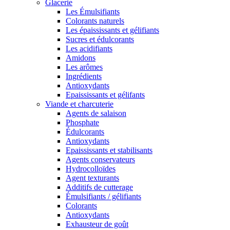
Glacerie
Les Émulsifiants
Colorants naturels
Les épaississants et gélifiants
Sucres et édulcorants
Les acidifiants
Amidons
Les arômes
Ingrédients
Antioxydants
Epaississants et gélifants
Viande et charcuterie
Agents de salaison
Phosphate
Édulcorants
Antioxydants
Epaississants et stabilisants
Agents conservateurs
Hydrocolloïdes
Agent texturants
Additifs de cutterage
Émulsifiants / gélifiants
Colorants
Antioxydants
Exhausteur de goût