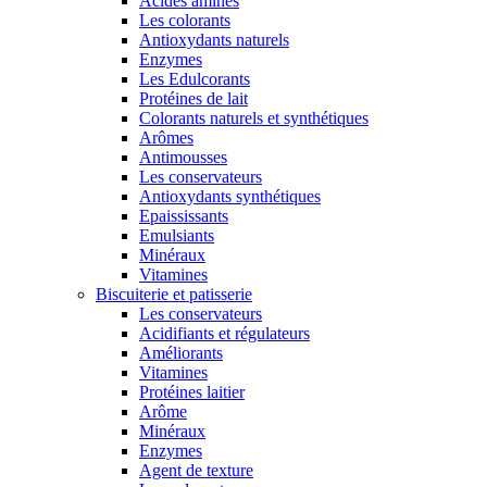
Acides aminés
Les colorants
Antioxydants naturels
Enzymes
Les Edulcorants
Protéines de lait
Colorants naturels et synthétiques
Arômes
Antimousses
Les conservateurs
Antioxydants synthétiques
Epaississants
Emulsiants
Minéraux
Vitamines
Biscuiterie et patisserie
Les conservateurs
Acidifiants et régulateurs
Améliorants
Vitamines
Protéines laitier
Arôme
Minéraux
Enzymes
Agent de texture