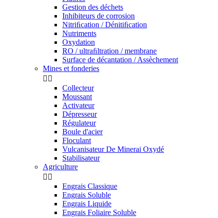
Gestion des déchets
Inhibiteurs de corrosion
Nitriﬁcation / Dénitiﬁcation
Nutriments
Oxydation
RO / ultraﬁltration / membrane
Surface de décantation / Assèchement
Mines et fonderies


Collecteur
Moussant
Activateur
Dépresseur
Régulateur
Boule d'acier
Floculant
Vulcanisateur De Minerai Oxydé
Stabilisateur
Agriculture


Engrais Classique
Engrais Soluble
Engrais Liquide
Engrais Foliaire Soluble