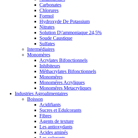
Carbonates
Chlorures
Formol
Hydroxyde De Potassium
Nitrates
Solution D\'ammoniaque 24,5%
Soude Caustique
Sulfates
Intermédiaires
Monomères
Acrylates Bifonctionnels
Inhibiteurs
Méthacrylates Bifonctionnels
Monoméres
Monoméres Acryliques
Monoméres Metacryliques
Industries Agroalimentaires
Boisson
Acidifiants
Sucres et Edulcorants
Fibres
Agents de texture
Les antioxydants
Acides aminés
Les colorants