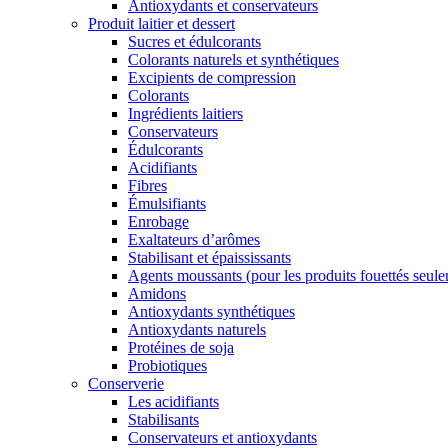
Antioxydants et conservateurs
Produit laitier et dessert
Sucres et édulcorants
Colorants naturels et synthétiques
Excipients de compression
Colorants
Ingrédients laitiers
Conservateurs
Édulcorants
Acidifiants
Fibres
Émulsifiants
Enrobage
Exaltateurs d’arômes
Stabilisant et épaississants
Agents moussants (pour les produits fouettés seul
Amidons
Antioxydants synthétiques
Antioxydants naturels
Protéines de soja
Probiotiques
Conserverie
Les acidifiants
Stabilisants
Conservateurs et antioxydants