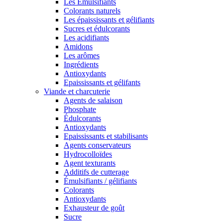
Les Émulsifiants
Colorants naturels
Les épaississants et gélifiants
Sucres et édulcorants
Les acidifiants
Amidons
Les arômes
Ingrédients
Antioxydants
Epaississants et gélifants
Viande et charcuterie
Agents de salaison
Phosphate
Édulcorants
Antioxydants
Epaississants et stabilisants
Agents conservateurs
Hydrocolloïdes
Agent texturants
Additifs de cutterage
Émulsifiants / gélifiants
Colorants
Antioxydants
Exhausteur de goût
Sucre