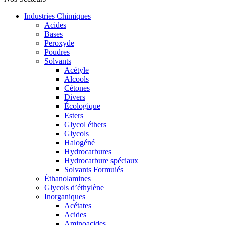
Industries Chimiques
Acides
Bases
Peroxyde
Poudres
Solvants
Acétyle
Alcools
Cétones
Divers
Écologique
Esters
Glycol éthers
Glycols
Halogéné
Hydrocarbures
Hydrocarbure spéciaux
Solvants Formuiés
Éthanolamines
Glycols d’éthylène
Inorganiques
Acétates
Acides
Aminoacides