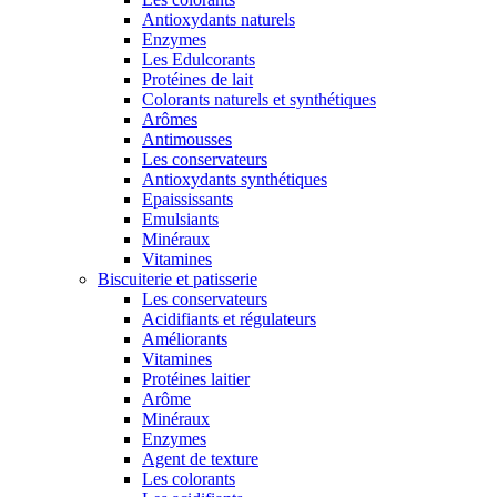
Antioxydants naturels
Enzymes
Les Edulcorants
Protéines de lait
Colorants naturels et synthétiques
Arômes
Antimousses
Les conservateurs
Antioxydants synthétiques
Epaississants
Emulsiants
Minéraux
Vitamines
Biscuiterie et patisserie
Les conservateurs
Acidifiants et régulateurs
Améliorants
Vitamines
Protéines laitier
Arôme
Minéraux
Enzymes
Agent de texture
Les colorants