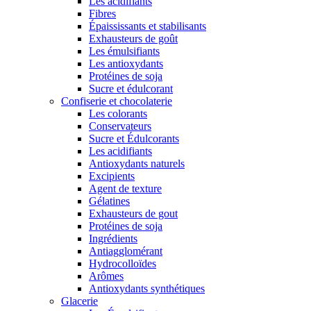
Les acidifiants
Fibres
Épaississants et stabilisants
Exhausteurs de goût
Les émulsifiants
Les antioxydants
Protéines de soja
Sucre et édulcorant
Confiserie et chocolaterie
Les colorants
Conservateurs
Sucre et Édulcorants
Les acidifiants
Antioxydants naturels
Excipients
Agent de texture
Gélatines
Exhausteurs de gout
Protéines de soja
Ingrédients
Antiagglomérant
Hydrocolloïdes
Arômes
Antioxydants synthétiques
Glacerie